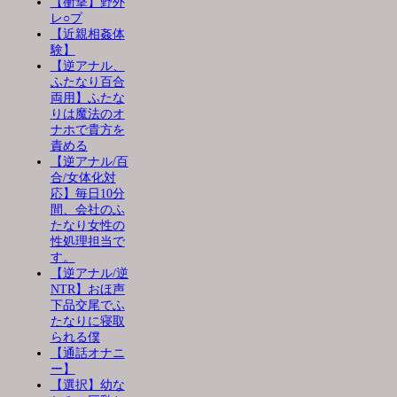
【衝撃】野外
レ○プ
【近親相姦体
験】
【逆アナル、
ふたなり百合
両用】ふたな
りは魔法のオ
ナホで貴方を
責める
【逆アナル/百
合/女体化対
応】毎日10分
間、会社のふ
たなり女性の
性処理担当で
す。
【逆アナル/逆
NTR】おほ声
下品交尾でふ
たなりに寝取
られる僕
【通話オナニ
ー】
【選択】幼な