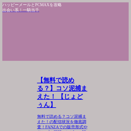
ハッピーメールとPCMAXを攻略
出会い系！一騎当千
【無料で読め
る？】コソ泥捕ま
えた！ 【じょど
ぅん】
無料で読める？コソ泥捕ま
えた！の配信状況を徹底調
査！FANZAでの販売形式や