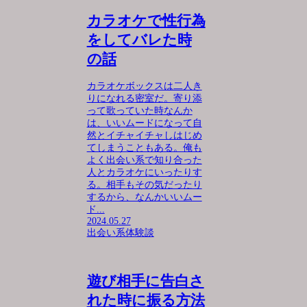
カラオケで性行為
をしてバレた時
の話
カラオケボックスは二人き
りになれる密室だ。寄り添
って歌っていた時なんか
は、いいムードになって自
然とイチャイチャしはじめ
てしまうこともある。俺も
よく出会い系で知り合った
人とカラオケにいったりす
る。相手もその気だったり
するから、なんかいいムー
ド...
2024.05.27
出会い系体験談
遊び相手に告白さ
れた時に振る方法