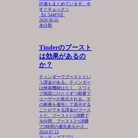
評価もまとめています。今
すぐチェック！
【d_544876】
2026.06.01
未分類
Tinderのブースト
は効果があるの
か？
ティンダーでブーストとい
う課金がある。ティンダー
は検索機能はなく、スワイ
プ画面にひとりずつ順番で
ユーザーが表示される。そ
の順番を優先して表示する
ことができる課金がブース
トだ。ブースト1つ消費で
30分間、ブースト2つ消費
で2時間の優先表示がさ...
2024.07.15
マッチングアプリ