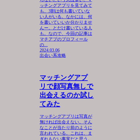
ッチングアプリを見てみて
も、3割は何も書いていな
い人がいる。なかには、何
を書いていいか分かりませ
んー。とだけ書いている人
も。なので、今回の記事は
マチアプのプロフィール
の...
2024.03.06
出会い系攻略
マッチングアプ
リで顔写真無しで
出会えるのか試し
てみた
マッチングアプリは写真が
無ければ出会えない。そん
なことが当たり前のように
言われている。これは、ま
ぎれもない事実だと思う。