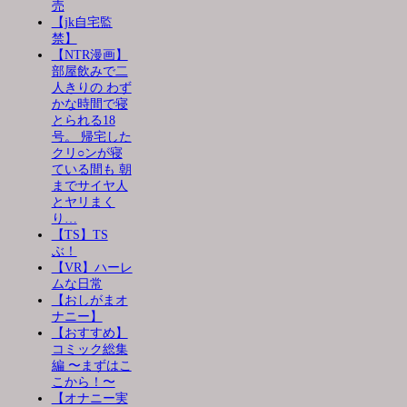
売
【jk自宅監
禁】
【NTR漫画】
部屋飲みで二
人きりの わず
かな時間で寝
とられる18
号。 帰宅した
クリ○ンが寝
ている間も 朝
までサイヤ人
とヤリまく
り…
【TS】TS
ぶ！
【VR】ハーレ
ムな日常
【おしがまオ
ナニー】
【おすすめ】
コミック総集
編 〜まずはこ
こから！〜
【オナニー実