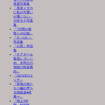
杏菜写真集
「黒岩メダカ
に私の可愛い
が通じない」
川井モナ写真
集
『7日間の寝
取らせ記録』
『おっぱい』
作品集
『お尻』作品
集
『チアガール
集団レズいじ
め、女同士の
地獄の快楽責
め』
『ほのぼのエ
ッチ』
『冥海の魚た
ち〜穢れ堕ち
る姉妹凌●性
典〜』
『地上100