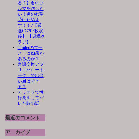
る？】君のブ
ルマを汚した
い！男の欲望
受け止めま
す！！7【厳
選CG205枚収
録】 【虚構ク
ラブ】
Tinderのブー
ストは効果が
あるのか？
言語交換アプ
リ「ハロート
ーク」で出会
い厨はでき
る？
カラオケで性
行為をしてバ
レた時の話
最近のコメント
アーカイブ