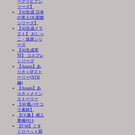
ーグラビアシ
リーズ】
【AI生成 日本
の美人OL図鑑
シリーズ】
【AI生成イラ
スト】 おしっ
こ・放尿シリ
ーズ
【AI生成実
写】 コスプレ
シリーズ
【Anasis】あ
りさ＋IFスト
ーリー(NTR
編)
【Anasis】あ
りさ＋メイン
ストーリー
【AV風パケコ
ラ素材】
【CG集】感人
妻種付け
【F/M】くす
ぐりペット競