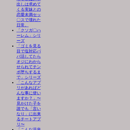
出しは求めて
くる実妹との
恋愛未満セッ
〇スで壊れた
日常。
「クソガ〇ハ
ーレム」シリ
ーズ
「ゴミを見る
目で塩対応パ
パ活してたら
オジにわから
せられてチン
ポ堕ちするま
で」シリーズ
「こんなアプ
リがあればど
んな事に使い
ますか？」〜
見かけた子を
誰でも「言い
なり」に出来
るチートアプ
リ〜
「こんな温泉