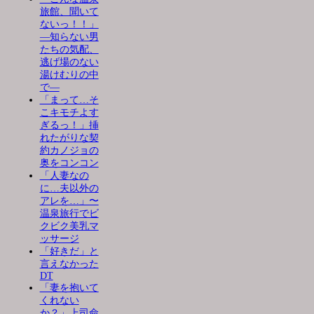
旅館、聞いて
ないっ！！」
―知らない男
たちの気配、
逃げ場のない
湯けむりの中
で―
「まって…そ
こキモチよす
ぎるっ！」挿
れたがりな契
約カノジョの
奥をコンコン
「人妻なの
に…夫以外の
アレを…」〜
温泉旅行でビ
クビク美乳マ
ッサージ
「好きだ」と
言えなかった
DT
「妻を抱いて
くれない
か？」上司命