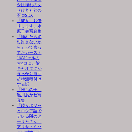
令は憧れの女
（ひと）との
不貞SEX
「彼女、お借
りします」水
原千鶴写真集
「挿れたら絶
対許さないか
ら」って言っ
てたカースト
1軍ギャルの
マ○コに、陰
キャオタクが
うっかり毎回
超特濃種付け
する話
「推しの子」
黒川あかね写
真集
「時々ボソッ
とロシア語で
デレる隣のア
ーリャさん」
アリサ・ミハ