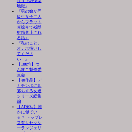
け寸止め快楽
地獄』
『男の娘が同
級生女子二人
からフラット
貞操帯で残酷
射精禁止され
る話』
『私のこと、
オナホ扱いし
てくださ
い！』
【100均】つ
んぽこ製作委
員会
【40作品】デ
カチンポに即
落ちする女達
シリーズ総集
編
【AI実写】誰
かに似てい
る？ トップレ
ス有りセクシ
ーランジェリ