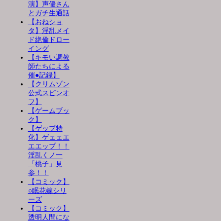
演】声優さん
とガチ生通話
【おねショ
タ】淫乱メイ
ド絶倫ドロー
イング
【キモい調教
師たちによる
催●記録】
【クリムゾン
公式スピンオ
フ】
【ゲームブッ
ク】
【ゲップ特
化】ゲェェエ
エエップ！！
淫乱くノ一
「桃子」見
参！！
【コミック】
○眠花嫁シリ
ーズ
【コミック】
透明人間にな