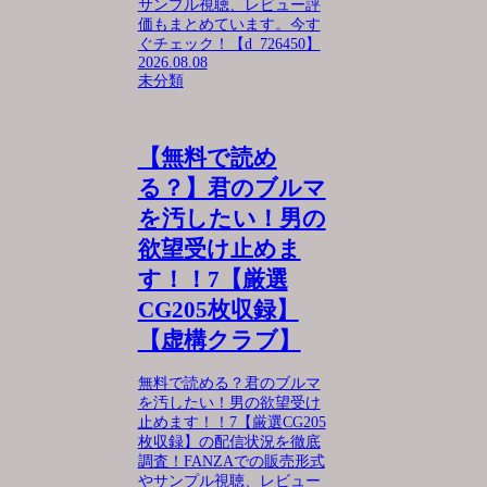
サンプル視聴、レビュー評
価もまとめています。今す
ぐチェック！【d_726450】
2026.08.08
未分類
【無料で読め
る？】君のブルマ
を汚したい！男の
欲望受け止めま
す！！7【厳選
CG205枚収録】
【虚構クラブ】
無料で読める？君のブルマ
を汚したい！男の欲望受け
止めます！！7【厳選CG205
枚収録】の配信状況を徹底
調査！FANZAでの販売形式
やサンプル視聴、レビュー