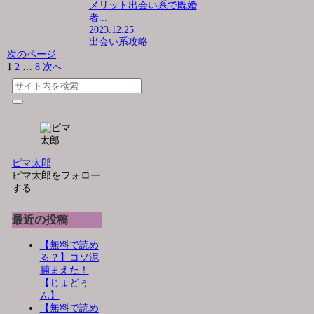
メリット出会い系で既婚
者...
2023.12.25
出会い系攻略
次のページ
1
2
…
8
次へ
ピマ太郎
ピマ太郎をフォロー
する
最近の投稿
【無料で読め
る？】コソ泥
捕まえた！
【じょどぅ
ん】
【無料で読め