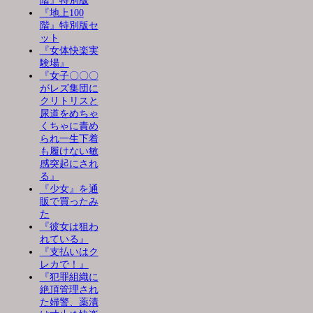
階』特別版
『地上100
階』特別版セ
ット
『女体快楽実
験場』
『女子〇〇〇
がレズ集団に
クリトリスと
尿道をめちゃ
くちゃに責め
られ一生下着
も履けない敏
感突起にされ
る』
『少女』を通
販で買ったみ
た
『彼女は狙わ
れている』
『支払いはク
レカで！』
『犯罪組織に
絶頂管理され
た婦警、薬漬