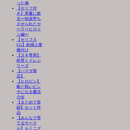
った俺
【セリフ付
き】悪魔に敗
北〜快楽堕ち
させられたセ
ーラーヒロイ
ン編〜
【セリフ入
CG】肉感人妻
種付け
【ヌキ専用】
絶景トイレシ
リーズ
【ハマダ商
店】
【ヒロピン】
敵と戦いピン
チになる魔法
少女
【まとめて収
録】セット作
品
【みんなで育
てるサーク
ル】ルミニズ