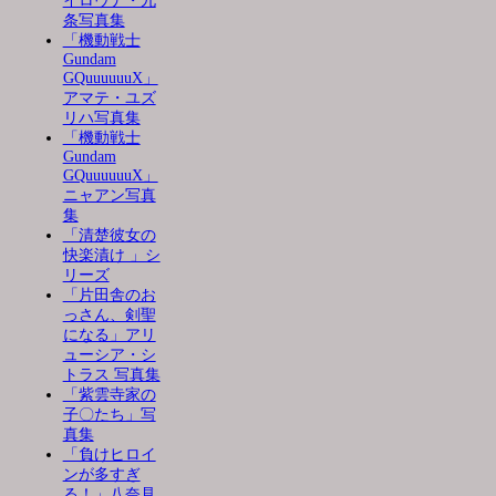
イロヴナ・九
条写真集
「機動戦士
Gundam
GQuuuuuuX」
アマテ・ユズ
リハ写真集
「機動戦士
Gundam
GQuuuuuuX」
ニャアン写真
集
「清楚彼女の
快楽漬け 」シ
リーズ
「片田舎のお
っさん、剣聖
になる」アリ
ューシア・シ
トラス 写真集
「紫雲寺家の
子〇たち」写
真集
「負けヒロイ
ンが多すぎ
る！」八奈見