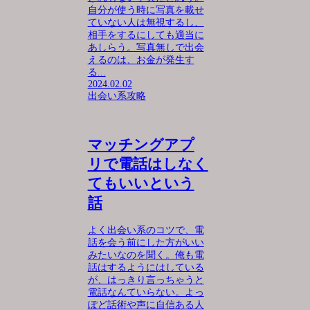
自分が使う時に写真を載せ
ていない人は無視するし、
相手をするにしても適当に
あしらう。写真無しで出会
えるのは、お金が発生す
る...
2024.02.02
出会い系攻略
マッチングアプ
リで電話はしなく
てもいいという
話
よく出会い系のコツで、電
話を会う前にした方がいい
みたいなのを聞く。俺も電
話はするようにはしている
が、はっきり言っちゃうと
電話なんていらない。よっ
ぽど話術や声に自信ある人