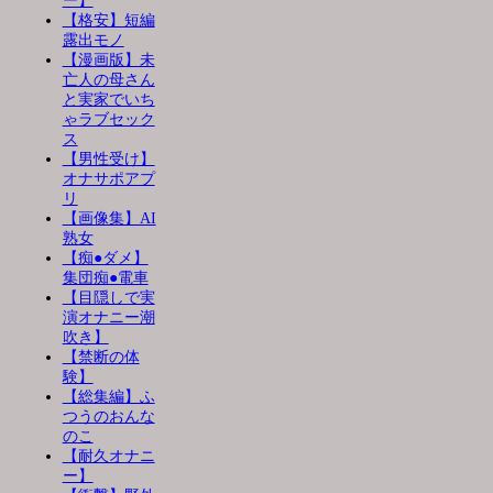
ー】
【格安】短編
露出モノ
【漫画版】未
亡人の母さん
と実家でいち
ゃラブセック
ス
【男性受け】
オナサポアプ
リ
【画像集】AI
熟女
【痴●ダメ】
集団痴●電車
【目隠しで実
演オナニー潮
吹き】
【禁断の体
験】
【総集編】ふ
つうのおんな
のこ
【耐久オナニ
ー】