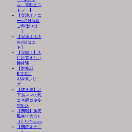
な！電動ピス
トン！】
【実演オナニ
ー×絶対服従
ご奉仕中出
し】
【実演オホ声
×神回セッ
ト】
【実録！】人
には言えない
性体験
【対魔忍
RPGX】
ASMRシリー
ズ
【抜き専】お
下劣ママの乳
コキ膣コキ妄
想SEX
【朗報】激安
風俗で大当た
り引いたwww
【朗読オナニ