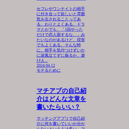
セフレやワンナイトの相手
に付き合って欲しいと雰囲
気を出されることってあ
る。わりとよくある。ドラ
マとかでも、「1回やった
だけで恋人面するな。」み
たいなのがあるけど、現実
でもよくある。そんな時
に、相手を気付つけずいか
に波風立てずに振るか。遊
び人...
2024.04.12
モテるために
マチアプの自己紹
介はどんな文章を
書いたらいい？
マッチングアプリで自己紹
介に何を書いていいか分か
らないという人は多い。マ