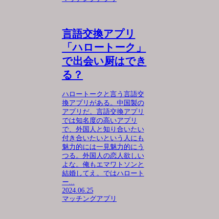
言語交換アプリ
「ハロートーク」
で出会い厨はでき
る？
ハロートークと言う言語交
換アプリがある。中国製の
アプリだ。言語交換アプリ
では知名度の高いアプリ
で、外国人と知り合いたい
付き合いたいという人にも
魅力的には一見魅力的にう
つる。外国人の恋人欲しい
よな。俺もエマワトソンと
結婚してえ。ではハロート
ー...
2024.06.25
マッチングアプリ