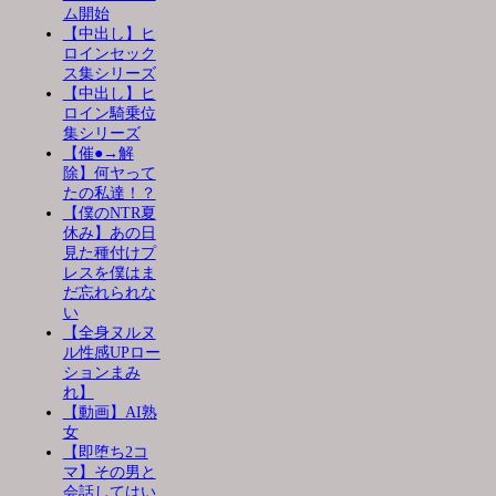
ム開始
【中出し】ヒ
ロインセック
ス集シリーズ
【中出し】ヒ
ロイン騎乗位
集シリーズ
【催●→解
除】何ヤって
たの私達！？
【僕のNTR夏
休み】あの日
見た種付けプ
レスを僕はま
だ忘れられな
い
【全身ヌルヌ
ル性感UPロー
ションまみ
れ】
【動画】AI熟
女
【即堕ち2コ
マ】その男と
会話してはい