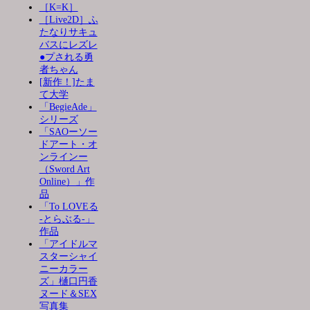
［K=K］
［Live2D］ふ
たなりサキュ
バスにレズレ
●プされる勇
者ちゃん
[新作！]たま
て大学
「BegieAde」
シリーズ
「SAOーソー
ドアート・オ
ンラインー
（Sword Art
Online）」作
品
「To LOVEる
-とらぶる-」
作品
「アイドルマ
スターシャイ
ニーカラー
ズ」樋口円香
ヌード＆SEX
写真集