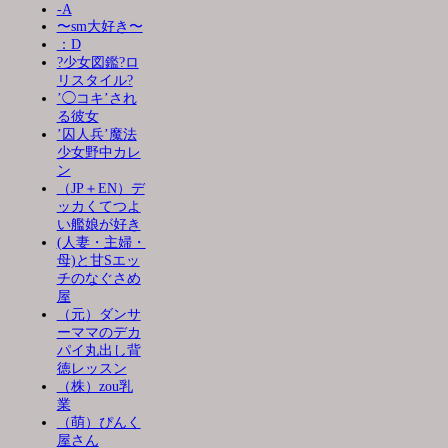
-A
〜sm大好き〜
：D
?少女図鑑?ロ
リスタイル?
’◯コキ’され
る彼女
’囚人兵’魔法
少女野中カレ
ン
（JP＋EN）デ
ッカくてつよ
い艦娘が好き
(人妻・主婦・
母)と甘Sエッ
チのなぐさめ
屋
（元）ダンサ
ーママのデカ
パイ丸出し背
徳レッスン
（株）zou乳
業
（萌）ぴんく
屋さん