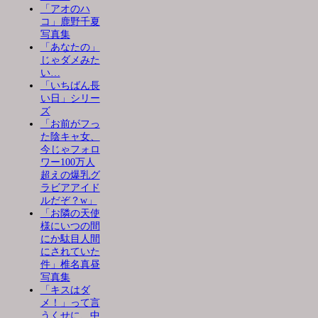
「アオのハ
コ」鹿野千夏
写真集
「あなたの」
じゃダメみた
い…
「いちばん長
い日」シリー
ズ
「お前がフっ
た陰キャ女、
今じゃフォロ
ワー100万人
超えの爆乳グ
ラビアアイド
ルだぞ？w」
「お隣の天使
様にいつの間
にか駄目人間
にされていた
件」椎名真昼
写真集
「キスはダ
メ！」って言
うくせに、中