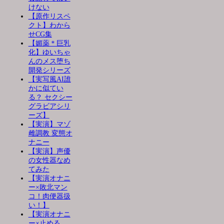
けない
【原作リスペ
クト】わから
せCG集
【媚薬＊巨乳
化】ゆいちゃ
んのメス堕ち
開発シリーズ
【実写風AI誰
かに似てい
る？ セクシー
グラビアシリ
ーズ】
【実演】マゾ
雌調教 変態オ
ナニー
【実演】声優
の女性器なめ
てみた
【実演オナニ
ー×敗北マン
コ！肉便器扱
い！】
【実演オナニ
ー×止める