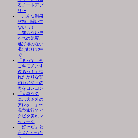
るチートアプ
リ〜
「こんな温泉
旅館、聞いて
ないっ！！」
―知らない男
たちの気配、
逃げ場のない
湯けむりの中
で―
「まって…そ
こキモチよす
ぎるっ！」挿
れたがりな契
約カノジョの
奥をコンコン
「人妻なの
に…夫以外の
アレを…」〜
温泉旅行でビ
クビク美乳マ
ッサージ
「好きだ」と
言えなかった
DT