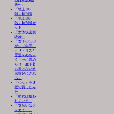
る姉妹凌●性
典〜』
『地上100
階』特別版
『地上100
階』特別版セ
ット
『女体快楽実
験場』
『女子〇〇〇
がレズ集団に
クリトリスと
尿道をめちゃ
くちゃに責め
られ一生下着
も履けない敏
感突起にされ
る』
『少女』を通
販で買ったみ
た
『彼女は狙わ
れている』
『支払いはク
レカで！』