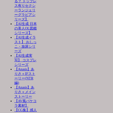
る？ トップレ
ス有りセクシ
ーランジェリ
ーグラビアシ
リーズ】
【AI生成 日本
の美人OL図鑑
シリーズ】
【AI生成イラ
スト】 おしっ
こ・放尿シリ
ーズ
【AI生成実
写】 コスプレ
シリーズ
【Anasis】あ
りさ＋IFスト
ーリー(NTR
編)
【Anasis】あ
りさ＋メイン
ストーリー
【AV風パケコ
ラ素材】
【CG集】感人