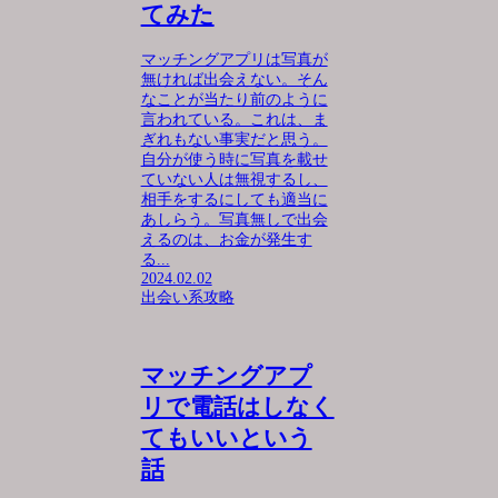
てみた
マッチングアプリは写真が
無ければ出会えない。そん
なことが当たり前のように
言われている。これは、ま
ぎれもない事実だと思う。
自分が使う時に写真を載せ
ていない人は無視するし、
相手をするにしても適当に
あしらう。写真無しで出会
えるのは、お金が発生す
る...
2024.02.02
出会い系攻略
マッチングアプ
リで電話はしなく
てもいいという
話