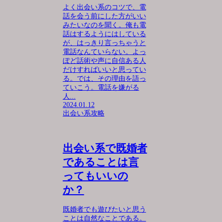
よく出会い系のコツで、電
話を会う前にした方がいい
みたいなのを聞く。俺も電
話はするようにはしている
が、はっきり言っちゃうと
電話なんていらない。よっ
ぽど話術や声に自信ある人
だけすればいいと思ってい
る。では、その理由を語っ
ていこう。電話を嫌がる
人...
2024.01.12
出会い系攻略
出会い系で既婚者
であることは言
ってもいいの
か？
既婚者でも遊びたいと思う
ことは自然なことである。