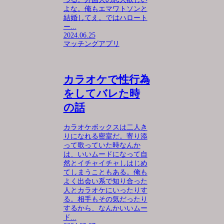
よな。俺もエマワトソンと
結婚してえ。ではハロート
ー...
2024.06.25
マッチングアプリ
カラオケで性行為
をしてバレた時
の話
カラオケボックスは二人き
りになれる密室だ。寄り添
って歌っていた時なんか
は、いいムードになって自
然とイチャイチャしはじめ
てしまうこともある。俺も
よく出会い系で知り合った
人とカラオケにいったりす
る。相手もその気だったり
するから、なんかいいムー
ド...