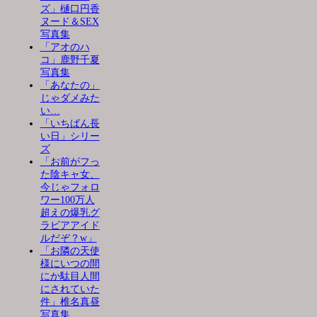
ズ」樋口円香
ヌード＆SEX
写真集
「アオのハ
コ」鹿野千夏
写真集
「あなたの」
じゃダメみた
い…
「いちばん長
い日」シリー
ズ
「お前がフっ
た陰キャ女、
今じゃフォロ
ワー100万人
超えの爆乳グ
ラビアアイド
ルだぞ？w」
「お隣の天使
様にいつの間
にか駄目人間
にされていた
件」椎名真昼
写真集