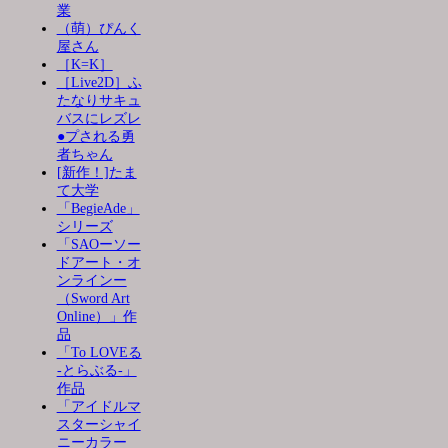
業
（萌）ぴんく
屋さん
［K=K］
［Live2D］ふ
たなりサキュ
バスにレズレ
●プされる勇
者ちゃん
[新作！]たま
て大学
「BegieAde」
シリーズ
「SAOーソー
ドアート・オ
ンラインー
（Sword Art
Online）」作
品
「To LOVEる
-とらぶる-」
作品
「アイドルマ
スターシャイ
ニーカラー