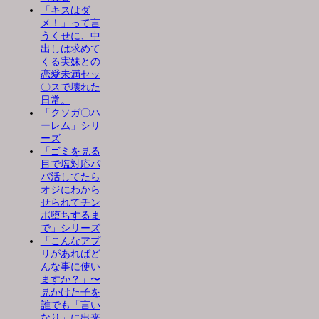
「キスはダ
メ！」って言
うくせに、中
出しは求めて
くる実妹との
恋愛未満セッ
〇スで壊れた
日常。
「クソガ〇ハ
ーレム」シリ
ーズ
「ゴミを見る
目で塩対応パ
パ活してたら
オジにわから
せられてチン
ポ堕ちするま
で」シリーズ
「こんなアプ
リがあればど
んな事に使い
ますか？」〜
見かけた子を
誰でも「言い
なり」に出来