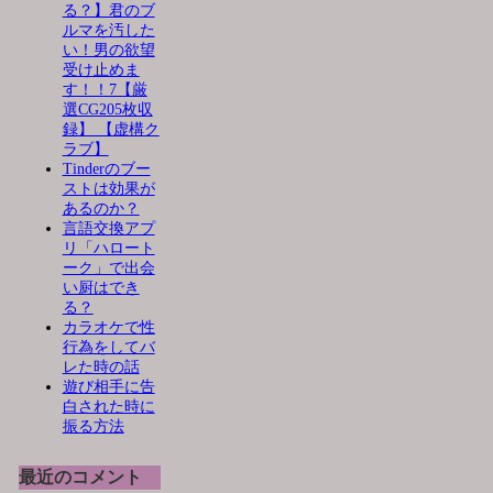
る？】君のブ
ルマを汚した
い！男の欲望
受け止めま
す！！7【厳
選CG205枚収
録】 【虚構ク
ラブ】
Tinderのブー
ストは効果が
あるのか？
言語交換アプ
リ「ハロート
ーク」で出会
い厨はでき
る？
カラオケで性
行為をしてバ
レた時の話
遊び相手に告
白された時に
振る方法
最近のコメント