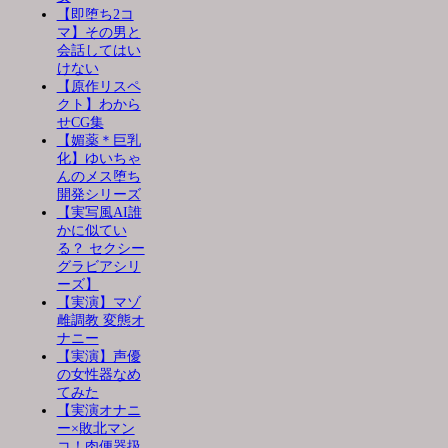
【即堕ち2コ
マ】その男と
会話してはい
けない
【原作リスペ
クト】わから
せCG集
【媚薬＊巨乳
化】ゆいちゃ
んのメス堕ち
開発シリーズ
【実写風AI誰
かに似てい
る？ セクシー
グラビアシリ
ーズ】
【実演】マゾ
雌調教 変態オ
ナニー
【実演】声優
の女性器なめ
てみた
【実演オナニ
ー×敗北マン
コ！肉便器扱