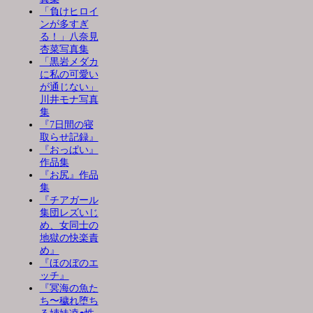
「負けヒロイ
ンが多すぎ
る！」八奈見
杏菜写真集
「黒岩メダカ
に私の可愛い
が通じない」
川井モナ写真
集
『7日間の寝
取らせ記録』
『おっぱい』
作品集
『お尻』作品
集
『チアガール
集団レズいじ
め、女同士の
地獄の快楽責
め』
『ほのぼのエ
ッチ』
『冥海の魚た
ち〜穢れ堕ち