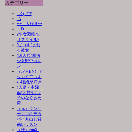
カテゴリー
_〆(´?`?)
-A
〜sm大好き〜
：D
?少女図鑑?ロ
リスタイル?
’◯コキ’され
る彼女
’囚人兵’魔法
少女野中カレ
ン
（JP＋EN）デ
ッカくてつよ
い艦娘が好き
(人妻・主婦・
母)と甘Sエッ
チのなぐさめ
屋
（元）ダンサ
ーママのデカ
パイ丸出し背
徳レッスン
（株）zou乳