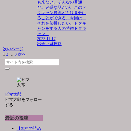
も来ない。そんなの普通
だ。迷惑な話だが、このド
タキャン野郎どもは見分け
ることができる。今回は、
それを伝授したい。ドタキ
ャンをする人の特徴ドタキ
ャン...
2023.11.17
出会い系攻略
次のページ
1
2
…
8
次へ
ピマ太郎
ピマ太郎をフォロー
する
最近の投稿
【無料で読め