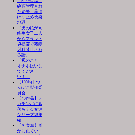
『犯罪組織に
絶頂管理され
た婦警、薬漬
け寸止め快楽
地獄』
『男の娘が同
級生女子二人
からフラット
貞操帯で残酷
射精禁止され
る話』
『私のこと、
オナホ扱いし
てくださ
い！』
【100均】つ
んぽこ製作委
員会
【40作品】デ
カチンポに即
落ちする女達
シリーズ総集
編
【AI実写】誰
かに似てい