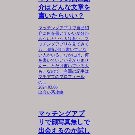
介はどんな文章を
書いたらいい？
マッチングアプリで自己紹
介に何を書いていいか分か
らないという人は多い。マ
ッチングアプリを見てみて
も、3割は何も書いていな
い人がいる。なかには、何
を書いていいか分かりませ
んー。とだけ書いている人
も。なので、今回の記事は
マチアプのプロフィール
の...
2024.03.06
出会い系攻略
マッチングアプ
リで顔写真無しで
出会えるのか試し