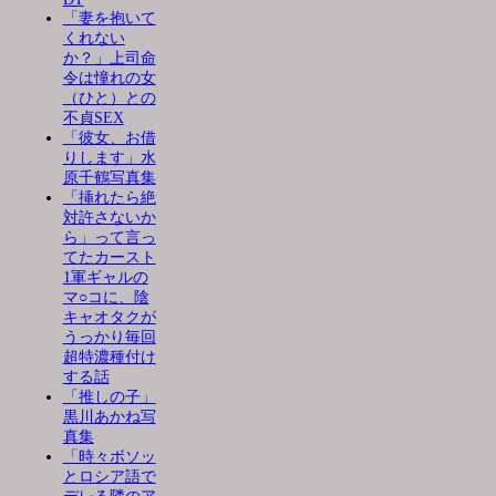
「妻を抱いて
くれない
か？」上司命
令は憧れの女
（ひと）との
不貞SEX
「彼女、お借
りします」水
原千鶴写真集
「挿れたら絶
対許さないか
ら」って言っ
てたカースト
1軍ギャルの
マ○コに、陰
キャオタクが
うっかり毎回
超特濃種付け
する話
「推しの子」
黒川あかね写
真集
「時々ボソッ
とロシア語で