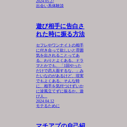
2024.05.27
出会い系体験談
遊び相手に告白さ
れた時に振る方法
セフレやワンナイトの相手
に付き合って欲しいと雰囲
気を出されることってあ
る。わりとよくある。ドラ
マとかでも、「1回やった
だけで恋人面するな。」み
たいなのがあるけど、現実
でもよくある。そんな時
に、相手を気付つけずいか
に波風立てずに振るか。遊
び人...
2024.04.12
モテるために
マチアプの自己紹