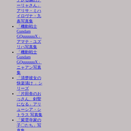
デレる隣のア
ーリャさん」
アリサ・ミハ
イロヴナ・九
条写真集
「機動戦士
Gundam
GQuuuuuuX」
アマテ・ユズ
リハ写真集
「機動戦士
Gundam
GQuuuuuuX」
ニャアン写真
集
「清楚彼女の
快楽漬け 」シ
リーズ
「片田舎のお
っさん、剣聖
になる」アリ
ューシア・シ
トラス 写真集
「紫雲寺家の
子〇たち」写
真集