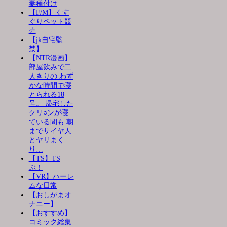
妻種付け
【F/M】くす
ぐりペット競
売
【jk自宅監
禁】
【NTR漫画】
部屋飲みで二
人きりの わず
かな時間で寝
とられる18
号。 帰宅した
クリ○ンが寝
ている間も 朝
までサイヤ人
とヤリまく
り…
【TS】TS
ぶ！
【VR】ハーレ
ムな日常
【おしがまオ
ナニー】
【おすすめ】
コミック総集