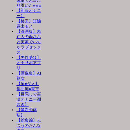
風俗で大当た
り引いたwww
【朗読オナニ
ー】
【格安】短編
露出モノ
【漫画版】未
亡人の母さん
と実家でいち
ゃラブセック
ス
【男性受け】
オナサポアプ
リ
【画像集】AI
熟女
【痴●ダメ】
集団痴●電車
【目隠しで実
演オナニー潮
吹き】
【禁断の体
験】
【総集編】ふ
つうのおんな