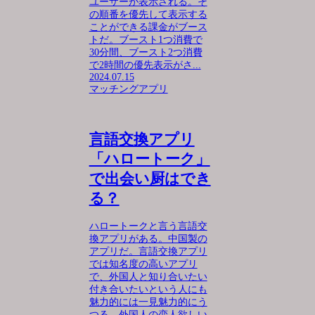
ユーザーが表示される。そ
の順番を優先して表示する
ことができる課金がブース
トだ。ブースト1つ消費で
30分間、ブースト2つ消費
で2時間の優先表示がさ...
2024.07.15
マッチングアプリ
言語交換アプリ
「ハロートーク」
で出会い厨はでき
る？
ハロートークと言う言語交
換アプリがある。中国製の
アプリだ。言語交換アプリ
では知名度の高いアプリ
で、外国人と知り合いたい
付き合いたいという人にも
魅力的には一見魅力的にう
つる。外国人の恋人欲しい