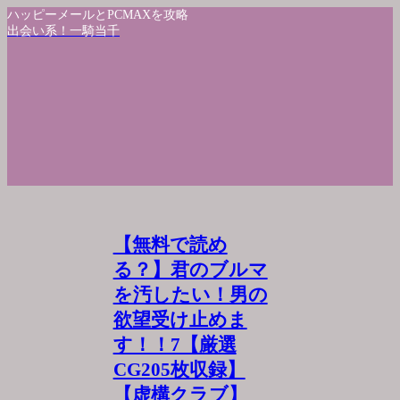
ハッピーメールとPCMAXを攻略
出会い系！一騎当千
【無料で読め
る？】君のブルマ
を汚したい！男の
欲望受け止めま
す！！7【厳選
CG205枚収録】
【虚構クラブ】