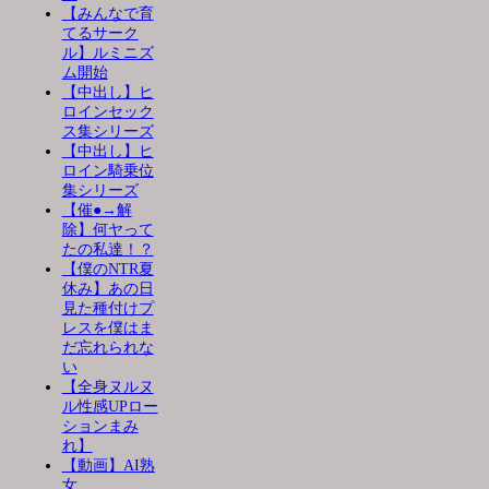
【みんなで育
てるサーク
ル】ルミニズ
ム開始
【中出し】ヒ
ロインセック
ス集シリーズ
【中出し】ヒ
ロイン騎乗位
集シリーズ
【催●→解
除】何ヤって
たの私達！？
【僕のNTR夏
休み】あの日
見た種付けプ
レスを僕はま
だ忘れられな
い
【全身ヌルヌ
ル性感UPロー
ションまみ
れ】
【動画】AI熟
女