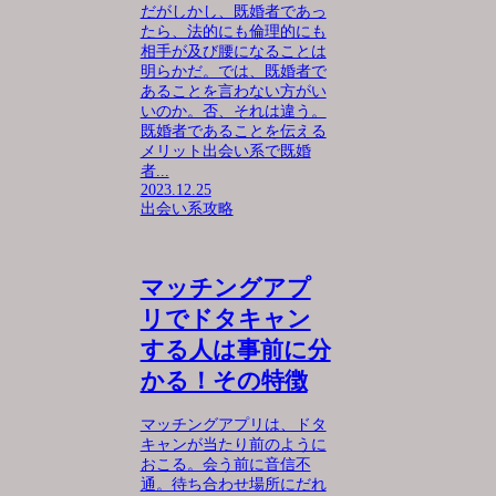
だがしかし、既婚者であっ
たら、法的にも倫理的にも
相手が及び腰になることは
明らかだ。では、既婚者で
あることを言わない方がい
いのか。否、それは違う。
既婚者であることを伝える
メリット出会い系で既婚
者...
2023.12.25
出会い系攻略
マッチングアプ
リでドタキャン
する人は事前に分
かる！その特徴
マッチングアプリは、ドタ
キャンが当たり前のように
おこる。会う前に音信不
通。待ち合わせ場所にだれ