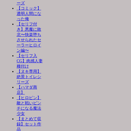
ーズ
【コミック】
透明人間にな
った俺
【セリフ付
き】悪魔に敗
北〜快楽堕ち
させられたセ
ーラーヒロイ
ン編〜
【セリフ入
CG】肉感人妻
種付け
【ヌキ専用】
絶景トイレシ
リーズ
【ハマダ商
店】
【ヒロピン】
敵と戦いピン
チになる魔法
少女
【まとめて収
録】セット作
品