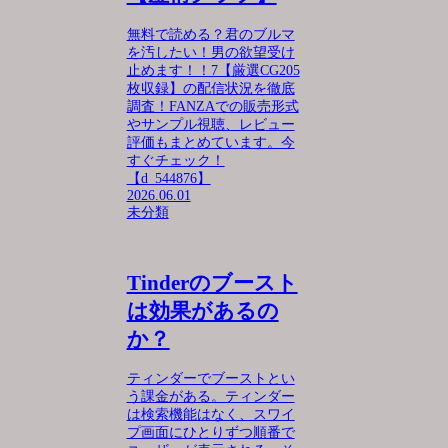
無料で読める？君のブルマ
を汚したい！男の欲望受け
止めます！！7【厳選CG205
枚収録】の配信状況を徹底
調査！FANZAでの販売形式
やサンプル視聴、レビュー
評価もまとめています。今
すぐチェック！
【d_544876】
2026.06.01
未分類
Tinderのブースト
は効果があるの
か？
ティンダーでブーストとい
う課金がある。ティンダー
は検索機能はなく、スワイ
プ画面にひとりずつ順番で