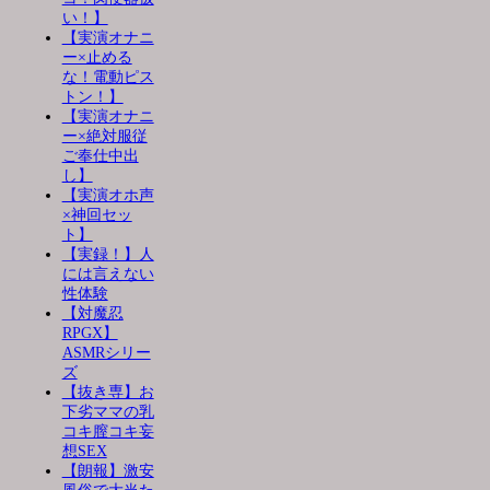
い！】
【実演オナニ
ー×止める
な！電動ピス
トン！】
【実演オナニ
ー×絶対服従
ご奉仕中出
し】
【実演オホ声
×神回セッ
ト】
【実録！】人
には言えない
性体験
【対魔忍
RPGX】
ASMRシリー
ズ
【抜き専】お
下劣ママの乳
コキ膣コキ妄
想SEX
【朗報】激安