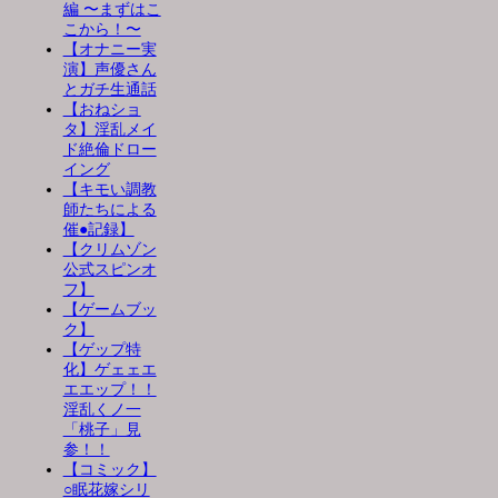
編 〜まずはこ
こから！〜
【オナニー実
演】声優さん
とガチ生通話
【おねショ
タ】淫乱メイ
ド絶倫ドロー
イング
【キモい調教
師たちによる
催●記録】
【クリムゾン
公式スピンオ
フ】
【ゲームブッ
ク】
【ゲップ特
化】ゲェェエ
エエップ！！
淫乱くノ一
「桃子」見
参！！
【コミック】
○眠花嫁シリ