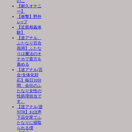
のこ
【耐久オナニ
ー】
【衝撃】野外
レ○プ
【近親相姦体
験】
【逆アナル、
ふたなり百合
両用】ふたな
りは魔法のオ
ナホで貴方を
責める
【逆アナル/百
合/女体化対
応】毎日10分
間、会社のふ
たなり女性の
性処理担当で
す。
【逆アナル/逆
NTR】おほ声
下品交尾でふ
たなりに寝取
られる僕