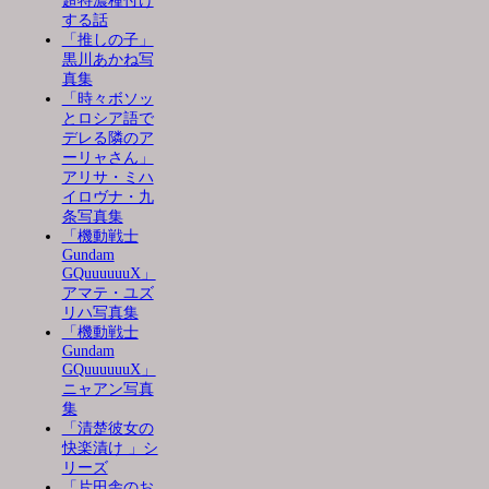
超特濃種付け
する話
「推しの子」
黒川あかね写
真集
「時々ボソッ
とロシア語で
デレる隣のア
ーリャさん」
アリサ・ミハ
イロヴナ・九
条写真集
「機動戦士
Gundam
GQuuuuuuX」
アマテ・ユズ
リハ写真集
「機動戦士
Gundam
GQuuuuuuX」
ニャアン写真
集
「清楚彼女の
快楽漬け 」シ
リーズ
「片田舎のお