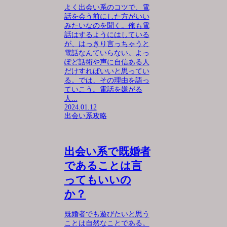
よく出会い系のコツで、電
話を会う前にした方がいい
みたいなのを聞く。俺も電
話はするようにはしている
が、はっきり言っちゃうと
電話なんていらない。よっ
ぽど話術や声に自信ある人
だけすればいいと思ってい
る。では、その理由を語っ
ていこう。電話を嫌がる
人...
2024.01.12
出会い系攻略
出会い系で既婚者
であることは言
ってもいいの
か？
既婚者でも遊びたいと思う
ことは自然なことである。