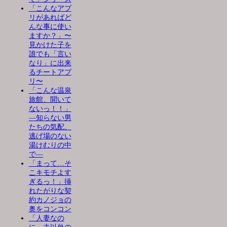
「こんなアプ
リがあればど
んな事に使い
ますか？」〜
見かけた子を
誰でも「言い
なり」に出来
るチートアプ
リ〜
「こんな温泉
旅館、聞いて
ないっ！！」
―知らない男
たちの気配、
逃げ場のない
湯けむりの中
で―
「まって…そ
こキモチよす
ぎるっ！」挿
れたがりな契
約カノジョの
奥をコンコン
「人妻なの