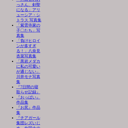
っさん、剣聖
になる」アリ
ューシア・シ
トラス 写真集
「紫雲寺家の
子〇たち」写
真集
「負けヒロイ
ンが多すぎ
る！」八奈見
杏菜写真集
「黒岩メダカ
に私の可愛い
が通じない」
川井モナ写真
集
『7日間の寝
取らせ記録』
『おっぱい』
作品集
『お尻』作品
集
『チアガール
集団レズいじ