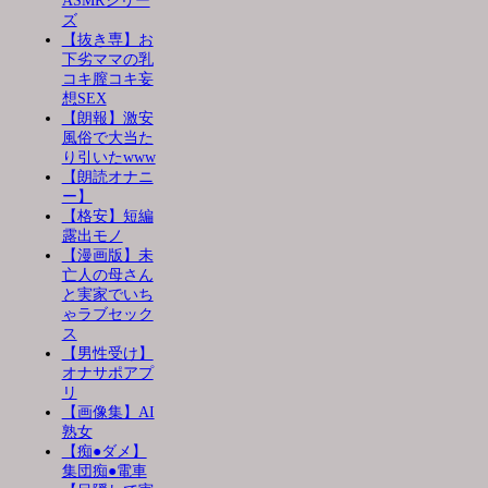
ASMRシリー
ズ
【抜き専】お
下劣ママの乳
コキ膣コキ妄
想SEX
【朗報】激安
風俗で大当た
り引いたwww
【朗読オナニ
ー】
【格安】短編
露出モノ
【漫画版】未
亡人の母さん
と実家でいち
ゃラブセック
ス
【男性受け】
オナサポアプ
リ
【画像集】AI
熟女
【痴●ダメ】
集団痴●電車