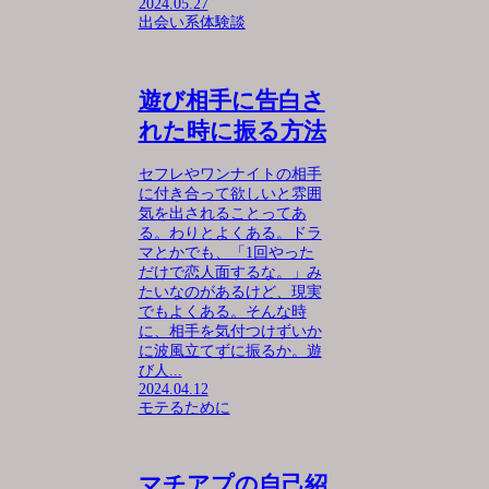
2024.05.27
出会い系体験談
遊び相手に告白さ
れた時に振る方法
セフレやワンナイトの相手
に付き合って欲しいと雰囲
気を出されることってあ
る。わりとよくある。ドラ
マとかでも、「1回やった
だけで恋人面するな。」み
たいなのがあるけど、現実
でもよくある。そんな時
に、相手を気付つけずいか
に波風立てずに振るか。遊
び人...
2024.04.12
モテるために
マチアプの自己紹