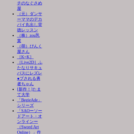
チのなぐさめ
屋
（元）ダンサ
ーママのデカ
パイ丸出し背
徳レッスン
（株）zou乳
業
（萌）ぴんく
屋さん
［K=K］
［Live2D］ふ
たなりサキュ
バスにレズレ
●プされる勇
者ちゃん
[新作！]たま
て大学
「BegieAde」
シリーズ
「SAOーソー
ドアート・オ
ンラインー
（Sword Art
Online）」作