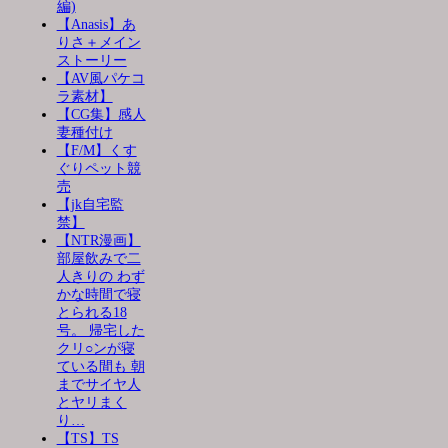
編)
【Anasis】あ
りさ＋メイン
ストーリー
【AV風パケコ
ラ素材】
【CG集】感人
妻種付け
【F/M】くす
ぐりペット競
売
【jk自宅監
禁】
【NTR漫画】
部屋飲みで二
人きりの わず
かな時間で寝
とられる18
号。 帰宅した
クリ○ンが寝
ている間も 朝
までサイヤ人
とヤリまく
り…
【TS】TS