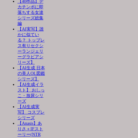
【40作品】デ
カチンポに即
落ちする女達
シリーズ総集
編
【AI実写】誰
かに似てい
る？ トップレ
ス有りセクシ
ーランジェリ
ーグラビアシ
リーズ】
【AI生成 日本
の美人OL図鑑
シリーズ】
【AI生成イラ
スト】 おしっ
こ・放尿シリ
ーズ
【AI生成実
写】 コスプレ
シリーズ
【Anasis】あ
りさ＋IFスト
ーリー(NTR