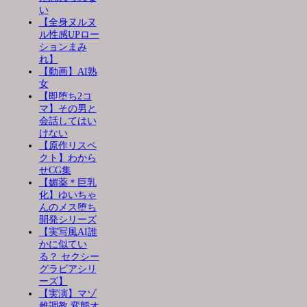
い
【全身ヌルヌ
ル性感UPロー
ションまみ
れ】
【動画】AI熟
女
【即堕ち2コ
マ】その男と
会話してはい
けない
【原作リスペ
クト】わから
せCG集
【媚薬＊巨乳
化】ゆいちゃ
んのメス堕ち
開発シリーズ
【実写風AI誰
かに似てい
る？ セクシー
グラビアシリ
ーズ】
【実演】マゾ
雌調教 変態オ