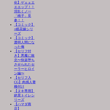
化】ゲェェエ
エエップ！！
淫乱くノ一
「桃子」見
参！！
【コミック】
○眠花嫁シリ
ーズ
【コミック】
透明人間にな
った俺
【セリフ付
き】悪魔に敗
北〜快楽堕ち
させられたセ
ーラーヒロイ
ン編〜
【セリフ入
CG】肉感人妻
種付け
【ヌキ専用】
絶景トイレシ
リーズ
【ハマダ商
店】