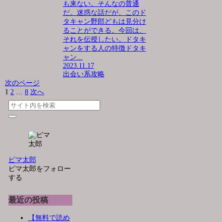
も来ない。そんなの普通
だ。迷惑な話だが、このド
タキャン野郎どもは見分け
ることができる。今回は、
それを伝授したい。ドタキ
ャンをする人の特徴ドタキ
ャン...
2023.11.17
出会い系攻略
次のページ
1
2
…
8
次へ
ピマ太郎
ピマ太郎をフォロー
する
最近の投稿
【無料で読め