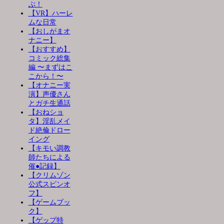
ぶ！
【VR】ハーレ
ムな日常
【おしがまオ
ナニー】
【おすすめ】
コミック総集
編 〜まずはこ
こから！〜
【オナニー実
演】声優さん
とガチ生通話
【おねショ
タ】淫乱メイ
ド絶倫ドロー
イング
【キモい調教
師たちによる
催●記録】
【クリムゾン
公式スピンオ
フ】
【ゲームブッ
ク】
【ゲップ特