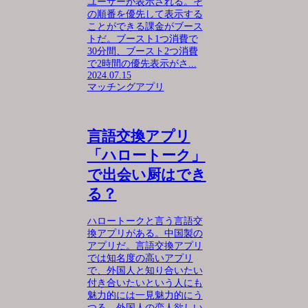
ユーザーが表示される。そ
の順番を優先して表示する
ことができる課金がブース
トだ。ブースト1つ消費で
30分間、ブースト2つ消費
で2時間の優先表示がさ...
2024.07.15
マッチングアプリ
言語交換アプリ
「ハロートーク」
で出会い厨はでき
る？
ハロートークと言う言語交
換アプリがある。中国製の
アプリだ。言語交換アプリ
では知名度の高いアプリ
で、外国人と知り合いたい
付き合いたいという人にも
魅力的には一見魅力的にう
つる。外国人の恋人欲しい