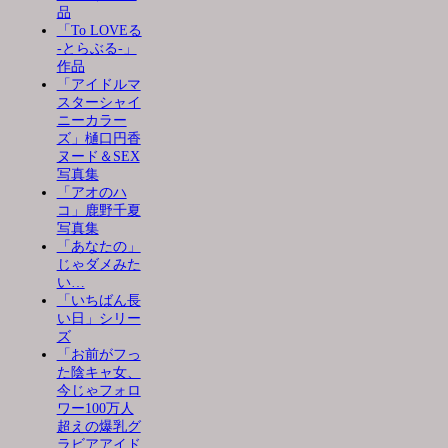
品
「To LOVEる
-とらぶる-」
作品
「アイドルマ
スターシャイ
ニーカラー
ズ」樋口円香
ヌード＆SEX
写真集
「アオのハ
コ」鹿野千夏
写真集
「あなたの」
じゃダメみた
い…
「いちばん長
い日」シリー
ズ
「お前がフっ
た陰キャ女、
今じゃフォロ
ワー100万人
超えの爆乳グ
ラビアアイド