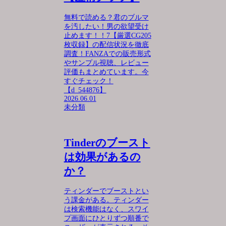
無料で読める？君のブルマ
を汚したい！男の欲望受け
止めます！！7【厳選CG205
枚収録】の配信状況を徹底
調査！FANZAでの販売形式
やサンプル視聴、レビュー
評価もまとめています。今
すぐチェック！
【d_544876】
2026.06.01
未分類
Tinderのブースト
は効果があるの
か？
ティンダーでブーストとい
う課金がある。ティンダー
は検索機能はなく、スワイ
プ画面にひとりずつ順番で