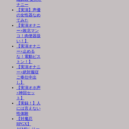
ナニー
【実演】声優
の女性器なめ
てみた
【実演オナニ
ー×敗北マン
コ！肉便器扱
い！】
【実演オナニ
ー×止める
な！電動ピス
トン！】
【実演オナニ
ー×絶対服従
ご奉仕中出
し】
【実演オホ声
×神回セッ
ト】
【実録！】人
には言えない
性体験
【対魔忍
RPGX】