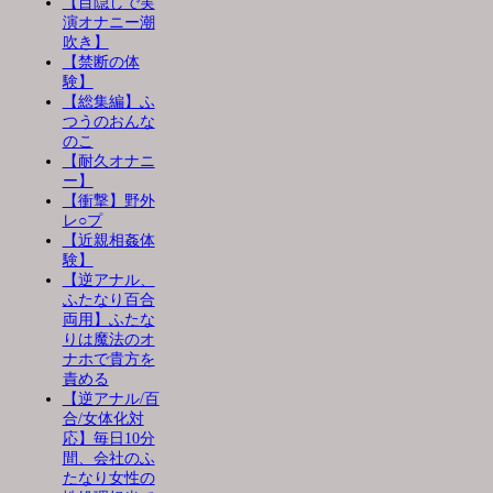
【目隠しで実
演オナニー潮
吹き】
【禁断の体
験】
【総集編】ふ
つうのおんな
のこ
【耐久オナニ
ー】
【衝撃】野外
レ○プ
【近親相姦体
験】
【逆アナル、
ふたなり百合
両用】ふたな
りは魔法のオ
ナホで貴方を
責める
【逆アナル/百
合/女体化対
応】毎日10分
間、会社のふ
たなり女性の