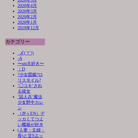
2020年5月
2020年4月
2020年3月
2020年2月
2020年1月
2019年12月
カテゴリー
_〆(´?`?)
-A
〜sm大好き〜
：D
?少女図鑑?ロ
リスタイル?
’◯コキ’され
る彼女
’囚人兵’魔法
少女野中カレ
ン
（JP＋EN）デ
ッカくてつよ
い艦娘が好き
(人妻・主婦・
母)と甘Sエッ