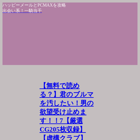
ハッピーメールとPCMAXを攻略
出会い系！一騎当千
【無料で読め
る？】君のブルマ
を汚したい！男の
欲望受け止めま
す！！7【厳選
CG205枚収録】
【虚構クラブ】