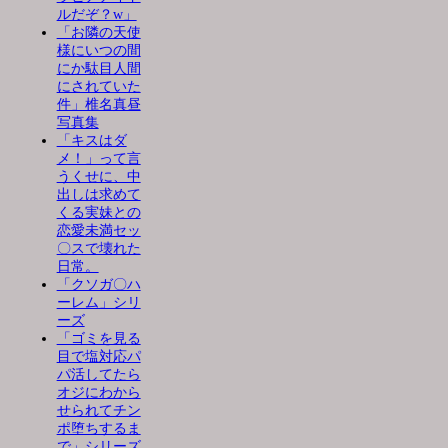
ルだぞ？w」
「お隣の天使
様にいつの間
にか駄目人間
にされていた
件」椎名真昼
写真集
「キスはダ
メ！」って言
うくせに、中
出しは求めて
くる実妹との
恋愛未満セッ
〇スで壊れた
日常。
「クソガ〇ハ
ーレム」シリ
ーズ
「ゴミを見る
目で塩対応パ
パ活してたら
オジにわから
せられてチン
ポ堕ちするま
で」シリーズ