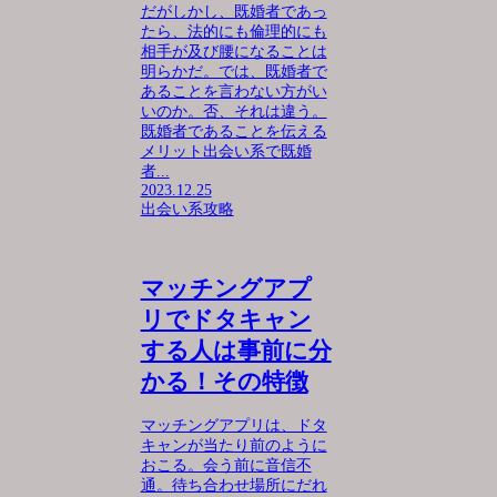
だがしかし、既婚者であっ
たら、法的にも倫理的にも
相手が及び腰になることは
明らかだ。では、既婚者で
あることを言わない方がい
いのか。否、それは違う。
既婚者であることを伝える
メリット出会い系で既婚
者...
2023.12.25
出会い系攻略
マッチングアプ
リでドタキャン
する人は事前に分
かる！その特徴
マッチングアプリは、ドタ
キャンが当たり前のように
おこる。会う前に音信不
通。待ち合わせ場所にだれ