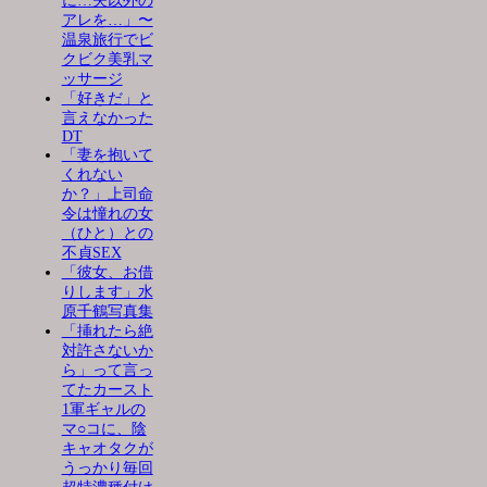
に…夫以外の
アレを…」〜
温泉旅行でビ
クビク美乳マ
ッサージ
「好きだ」と
言えなかった
DT
「妻を抱いて
くれない
か？」上司命
令は憧れの女
（ひと）との
不貞SEX
「彼女、お借
りします」水
原千鶴写真集
「挿れたら絶
対許さないか
ら」って言っ
てたカースト
1軍ギャルの
マ○コに、陰
キャオタクが
うっかり毎回