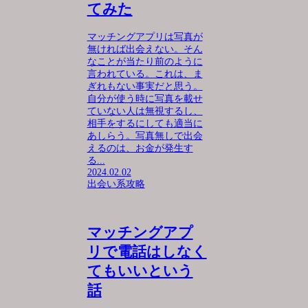
てみた
マッチングアプリは写真が
無ければ出会えない。そん
なことが当たり前のように
言われている。これは、ま
ぎれもない事実だと思う。
自分が使う時に写真を載せ
ていない人は無視するし、
相手をするにしても適当に
あしらう。写真無しで出会
えるのは、お金が発生す
る...
2024.02.02
出会い系攻略
マッチングアプ
リで電話はしなく
てもいいという
話