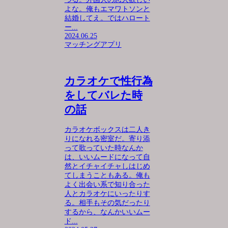
よな。俺もエマワトソンと
結婚してえ。ではハロート
ー...
2024.06.25
マッチングアプリ
カラオケで性行為
をしてバレた時
の話
カラオケボックスは二人き
りになれる密室だ。寄り添
って歌っていた時なんか
は、いいムードになって自
然とイチャイチャしはじめ
てしまうこともある。俺も
よく出会い系で知り合った
人とカラオケにいったりす
る。相手もその気だったり
するから、なんかいいムー
ド...