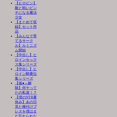
【ヒロピン】
敵と戦いピン
チになる魔法
少女
【まとめて収
録】セット作
品
【みんなで育
てるサーク
ル】ルミニズ
ム開始
【中出し】ヒ
ロインセック
ス集シリーズ
【中出し】ヒ
ロイン騎乗位
集シリーズ
【催●→解
除】何ヤって
たの私達！？
【僕のNTR夏
休み】あの日
見た種付けプ
レスを僕はま
だ忘れられな