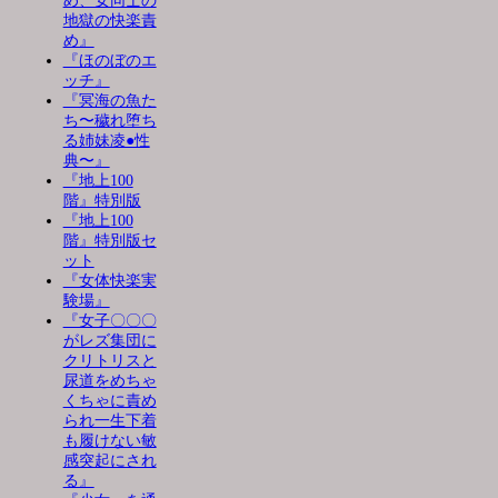
め、女同士の
地獄の快楽責
め』
『ほのぼのエ
ッチ』
『冥海の魚た
ち〜穢れ堕ち
る姉妹凌●性
典〜』
『地上100
階』特別版
『地上100
階』特別版セ
ット
『女体快楽実
験場』
『女子〇〇〇
がレズ集団に
クリトリスと
尿道をめちゃ
くちゃに責め
られ一生下着
も履けない敏
感突起にされ
る』