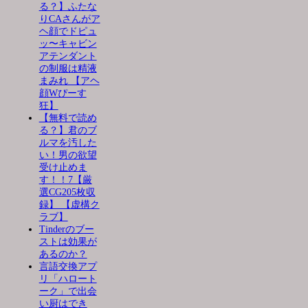
る？】ふたな
りCAさんがア
ヘ顔でドピュ
ッ〜キャビン
アテンダント
の制服は精液
まみれ 【アヘ
顔Wぴーす
狂】
【無料で読め
る？】君のブ
ルマを汚した
い！男の欲望
受け止めま
す！！7【厳
選CG205枚収
録】 【虚構ク
ラブ】
Tinderのブー
ストは効果が
あるのか？
言語交換アプ
リ「ハロート
ーク」で出会
い厨はでき