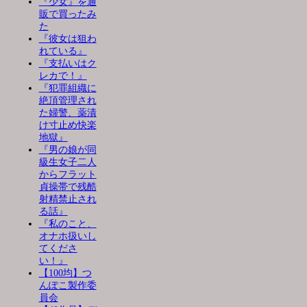
『少女』を通
販で買ったみ
た
『彼女は狙わ
れている』
『支払いはク
レカで！』
『犯罪組織に
絶頂管理され
た婦警、薬漬
け寸止め快楽
地獄』
『男の娘が同
級生女子二人
からフラット
貞操帯で残酷
射精禁止され
る話』
『私のこと、
オナホ扱いし
てくださ
い！』
【100均】つ
んぽこ製作委
員会