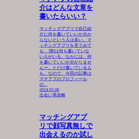
介はどんな文章を
書いたらいい？
マッチングアプリで自己紹
介に何を書いていいか分か
らないという人は多い。マ
ッチングアプリを見てみて
も、3割は何も書いていな
い人がいる。なかには、何
を書いていいか分かりませ
んー。とだけ書いている人
も。なので、今回の記事は
マチアプのプロフィール
の...
2024.03.06
出会い系攻略
マッチングアプ
リで顔写真無しで
出会えるのか試し