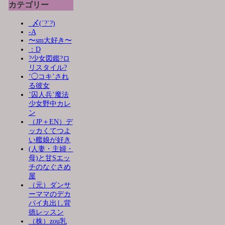
カテゴリー
_〆(´?`?)
-A
〜sm大好き〜
：D
?少女図鑑?ロ
リスタイル?
’◯コキ’され
る彼女
’囚人兵’魔法
少女野中カレ
ン
（JP＋EN）デ
ッカくてつよ
い艦娘が好き
(人妻・主婦・
母)と甘Sエッ
チのなぐさめ
屋
（元）ダンサ
ーママのデカ
パイ丸出し背
徳レッスン
（株）zou乳