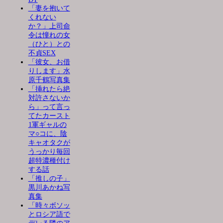
「妻を抱いて
くれない
か？」上司命
令は憧れの女
（ひと）との
不貞SEX
「彼女、お借
りします」水
原千鶴写真集
「挿れたら絶
対許さないか
ら」って言っ
てたカースト
1軍ギャルの
マ○コに、陰
キャオタクが
うっかり毎回
超特濃種付け
する話
「推しの子」
黒川あかね写
真集
「時々ボソッ
とロシア語で