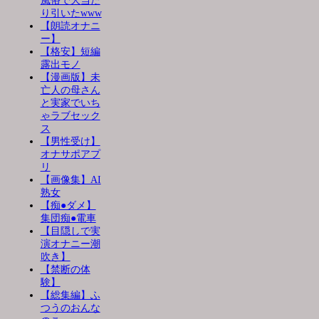
風俗で大当た
り引いたwww
【朗読オナニ
ー】
【格安】短編
露出モノ
【漫画版】未
亡人の母さん
と実家でいち
ゃラブセック
ス
【男性受け】
オナサポアプ
リ
【画像集】AI
熟女
【痴●ダメ】
集団痴●電車
【目隠しで実
演オナニー潮
吹き】
【禁断の体
験】
【総集編】ふ
つうのおんな