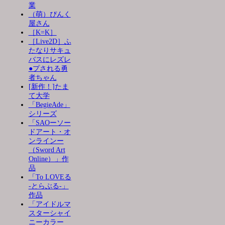
業
（萌）ぴんく
屋さん
［K=K］
［Live2D］ふ
たなりサキュ
バスにレズレ
●プされる勇
者ちゃん
[新作！]たま
て大学
「BegieAde」
シリーズ
「SAOーソー
ドアート・オ
ンラインー
（Sword Art
Online）」作
品
「To LOVEる
-とらぶる-」
作品
「アイドルマ
スターシャイ
ニーカラー