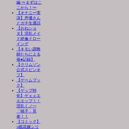
編 〜まずはこ
こから！〜
【オナニー実
演】声優さん
とガチ生通話
【おねショ
タ】淫乱メイ
ド絶倫ドロー
イング
【キモい調教
師たちによる
催●記録】
【クリムゾン
公式スピンオ
フ】
【ゲームブッ
ク】
【ゲップ特
化】ゲェェエ
エエップ！！
淫乱くノ一
「桃子」見
参！！
【コミック】
○眠花嫁シリ