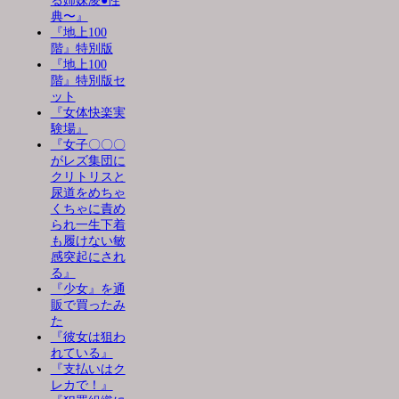
る姉妹凌●性
典〜』
『地上100
階』特別版
『地上100
階』特別版セ
ット
『女体快楽実
験場』
『女子〇〇〇
がレズ集団に
クリトリスと
尿道をめちゃ
くちゃに責め
られ一生下着
も履けない敏
感突起にされ
る』
『少女』を通
販で買ったみ
た
『彼女は狙わ
れている』
『支払いはク
レカで！』