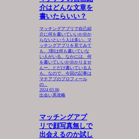
介はどんな文章を
書いたらいい？
マッチングアプリで自己紹
介に何を書いていいか分か
らないという人は多い。マ
ッチングアプリを見てみて
も、3割は何も書いていな
い人がいる。なかには、何
を書いていいか分かりませ
んー。とだけ書いている人
も。なので、今回の記事は
マチアプのプロフィール
の...
2024.03.06
出会い系攻略
マッチングアプ
リで顔写真無しで
出会えるのか試し