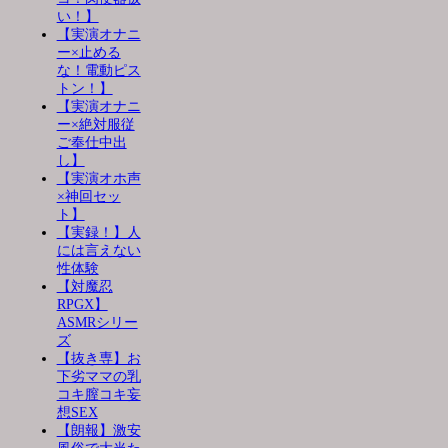
い！】
【実演オナニ
ー×止める
な！電動ピス
トン！】
【実演オナニ
ー×絶対服従
ご奉仕中出
し】
【実演オホ声
×神回セッ
ト】
【実録！】人
には言えない
性体験
【対魔忍
RPGX】
ASMRシリー
ズ
【抜き専】お
下劣ママの乳
コキ膣コキ妄
想SEX
【朗報】激安