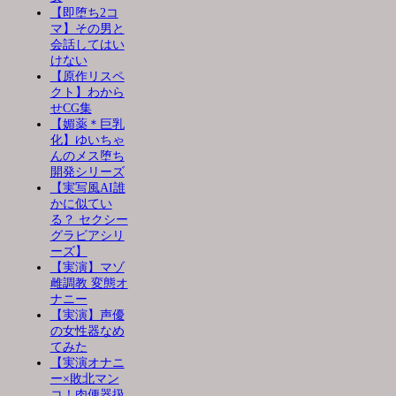
【即堕ち2コ
マ】その男と
会話してはい
けない
【原作リスペ
クト】わから
せCG集
【媚薬＊巨乳
化】ゆいちゃ
んのメス堕ち
開発シリーズ
【実写風AI誰
かに似てい
る？ セクシー
グラビアシリ
ーズ】
【実演】マゾ
雌調教 変態オ
ナニー
【実演】声優
の女性器なめ
てみた
【実演オナニ
ー×敗北マン
コ！肉便器扱