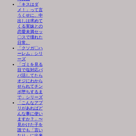
「キスはダ
メ！」って言
うくせに、中
出しは求めて
くる実妹との
恋愛未満セッ
〇スで壊れた
日常。
「クソガ〇ハ
ーレム」シリ
ーズ
「ゴミを見る
目で塩対応パ
パ活してたら
オジにわから
せられてチン
ポ堕ちするま
で」シリーズ
「こんなアプ
リがあればど
んな事に使い
ますか？」〜
見かけた子を
誰でも「言い
なり」に出来