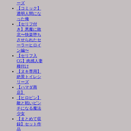
ーズ
【コミック】
透明人間にな
った俺
【セリフ付
き】悪魔に敗
北〜快楽堕ち
させられたセ
ーラーヒロイ
ン編〜
【セリフ入
CG】肉感人妻
種付け
【ヌキ専用】
絶景トイレシ
リーズ
【ハマダ商
店】
【ヒロピン】
敵と戦いピン
チになる魔法
少女
【まとめて収
録】セット作
品