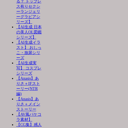
る？ トップレ
ス有りセクシ
ーランジェリ
ーグラビアシ
リーズ】
【AI生成 日本
の美人OL図鑑
シリーズ】
【AI生成イラ
スト】 おしっ
こ・放尿シリ
ーズ
【AI生成実
写】 コスプレ
シリーズ
【Anasis】あ
りさ＋IFスト
ーリー(NTR
編)
【Anasis】あ
りさ＋メイン
ストーリー
【AV風パケコ
ラ素材】
【CG集】感人