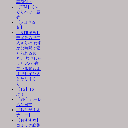
妻種付け
【F/M】くす
ぐりペット競
売
【jk自宅監
禁】
【NTR漫画】
部屋飲みで二
人きりの わず
かな時間で寝
とられる18
号。 帰宅した
クリ○ンが寝
ている間も 朝
までサイヤ人
とヤリまく
り…
【TS】TS
ぶ！
【VR】ハーレ
ムな日常
【おしがまオ
ナニー】
【おすすめ】
コミック総集