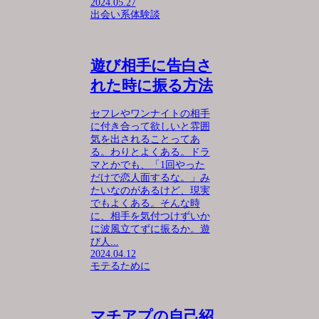
2024.05.27
出会い系体験談
遊び相手に告白さ
れた時に振る方法
セフレやワンナイトの相手
に付き合って欲しいと雰囲
気を出されることってあ
る。わりとよくある。ドラ
マとかでも、「1回やった
だけで恋人面するな。」み
たいなのがあるけど、現実
でもよくある。そんな時
に、相手を気付つけずいか
に波風立てずに振るか。遊
び人...
2024.04.12
モテるために
マチアプの自己紹