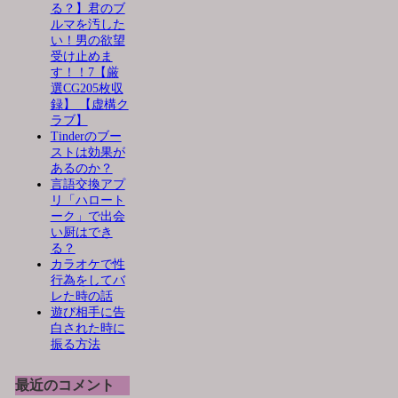
る？】君のブ
ルマを汚した
い！男の欲望
受け止めま
す！！7【厳
選CG205枚収
録】 【虚構ク
ラブ】
Tinderのブー
ストは効果が
あるのか？
言語交換アプ
リ「ハロート
ーク」で出会
い厨はでき
る？
カラオケで性
行為をしてバ
レた時の話
遊び相手に告
白された時に
振る方法
最近のコメント