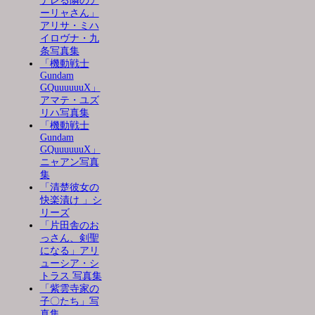
デレる隣のア
ーリャさん」
アリサ・ミハ
イロヴナ・九
条写真集
「機動戦士
Gundam
GQuuuuuuX」
アマテ・ユズ
リハ写真集
「機動戦士
Gundam
GQuuuuuuX」
ニャアン写真
集
「清楚彼女の
快楽漬け 」シ
リーズ
「片田舎のお
っさん、剣聖
になる」アリ
ューシア・シ
トラス 写真集
「紫雲寺家の
子〇たち」写
真集