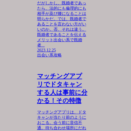
だがしかし、既婚者であっ
たら、法的にも倫理的にも
相手が及び腰になることは
明らかだ。では、既婚者で
あることを言わない方がい
いのか。否、それは違う。
既婚者であることを伝える
メリット出会い系で既婚
者...
2023.12.25
出会い系攻略
マッチングアプ
リでドタキャン
する人は事前に分
かる！その特徴
マッチングアプリは、ドタ
キャンが当たり前のように
おこる。会う前に音信不
通。待ち合わせ場所にだれ