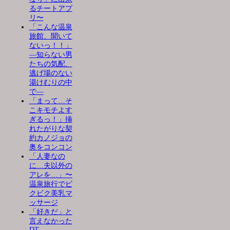
るチートアプ
リ〜
「こんな温泉
旅館、聞いて
ないっ！！」
―知らない男
たちの気配、
逃げ場のない
湯けむりの中
で―
「まって…そ
こキモチよす
ぎるっ！」挿
れたがりな契
約カノジョの
奥をコンコン
「人妻なの
に…夫以外の
アレを…」〜
温泉旅行でビ
クビク美乳マ
ッサージ
「好きだ」と
言えなかった
DT