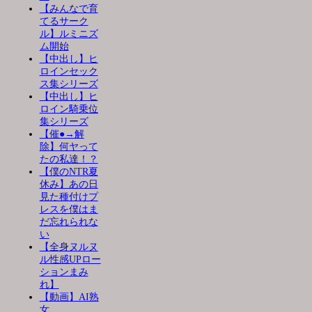
【みんなで育
てるサーク
ル】ルミニズ
ム開始
【中出し】ヒ
ロインセック
ス集シリーズ
【中出し】ヒ
ロイン騎乗位
集シリーズ
【催●→解
除】何ヤって
たの私達！？
【僕のNTR夏
休み】あの日
見た種付けプ
レスを僕はま
だ忘れられな
い
【全身ヌルヌ
ル性感UPロー
ションまみ
れ】
【動画】AI熟
女