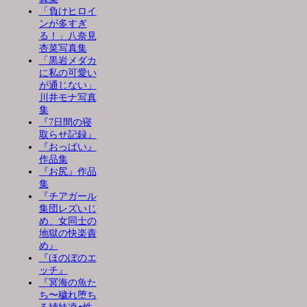
「負けヒロイ
ンが多すぎ
る！」八奈見
杏菜写真集
「黒岩メダカ
に私の可愛い
が通じない」
川井モナ写真
集
『7日間の寝
取らせ記録』
『おっぱい』
作品集
『お尻』作品
集
『チアガール
集団レズいじ
め、女同士の
地獄の快楽責
め』
『ほのぼのエ
ッチ』
『冥海の魚た
ち〜穢れ堕ち