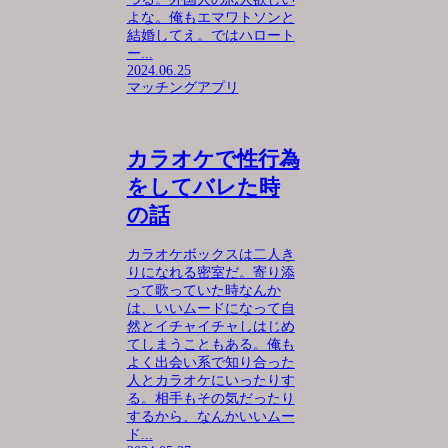
よな。俺もエマワトソンと
結婚してえ。ではハロート
ー...
2024.06.25
マッチングアプリ
カラオケで性行為
をしてバレた時
の話
カラオケボックスは二人き
りになれる密室だ。寄り添
って歌っていた時なんか
は、いいムードになって自
然とイチャイチャしはじめ
てしまうこともある。俺も
よく出会い系で知り合った
人とカラオケにいったりす
る。相手もその気だったり
するから、なんかいいムー
ド...