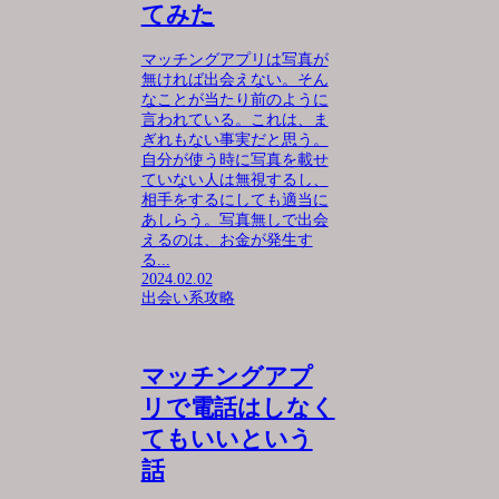
てみた
マッチングアプリは写真が
無ければ出会えない。そん
なことが当たり前のように
言われている。これは、ま
ぎれもない事実だと思う。
自分が使う時に写真を載せ
ていない人は無視するし、
相手をするにしても適当に
あしらう。写真無しで出会
えるのは、お金が発生す
る...
2024.02.02
出会い系攻略
マッチングアプ
リで電話はしなく
てもいいという
話