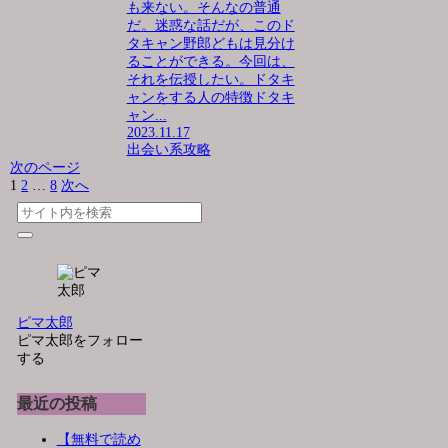
も来ない。そんなの普通
だ。迷惑な話だが、このド
タキャン野郎どもは見分け
ることができる。今回は、
それを伝授したい。ドタキ
ャンをする人の特徴ドタキ
ャン...
2023.11.17
出会い系攻略
次のページ
1
2
…
8
次へ
ピマ太郎
ピマ太郎をフォロー
する
最近の投稿
【無料で読め