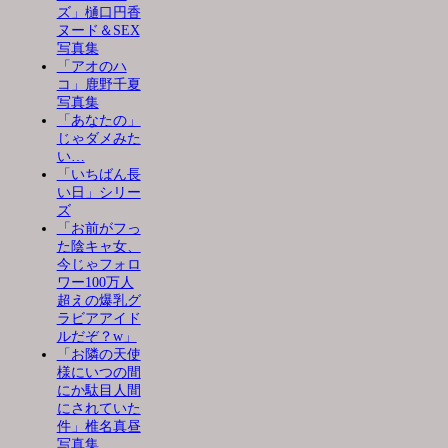
ズ」樋口円香
ヌード＆SEX
写真集
「アオのハ
コ」鹿野千夏
写真集
「あなたの」
じゃダメみた
い…
「いちばん長
い日」シリー
ズ
「お前がフっ
た陰キャ女、
今じゃフォロ
ワー100万人
超えの爆乳グ
ラビアアイド
ルだぞ？w」
「お隣の天使
様にいつの間
にか駄目人間
にされていた
件」椎名真昼
写真集