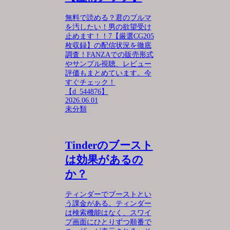
無料で読める？君のブルマ
を汚したい！男の欲望受け
止めます！！7【厳選CG205
枚収録】の配信状況を徹底
調査！FANZAでの販売形式
やサンプル視聴、レビュー
評価もまとめています。今
すぐチェック！
【d_544876】
2026.06.01
未分類
Tinderのブースト
は効果があるの
か？
ティンダーでブーストとい
う課金がある。ティンダー
は検索機能はなく、スワイ
プ画面にひとりずつ順番で