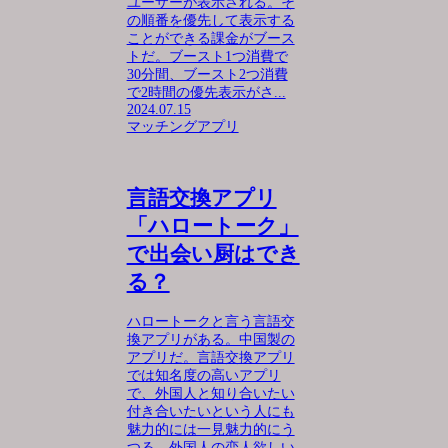
ユーザーが表示される。そ
の順番を優先して表示する
ことができる課金がブース
トだ。ブースト1つ消費で
30分間、ブースト2つ消費
で2時間の優先表示がさ...
2024.07.15
マッチングアプリ
言語交換アプリ
「ハロートーク」
で出会い厨はでき
る？
ハロートークと言う言語交
換アプリがある。中国製の
アプリだ。言語交換アプリ
では知名度の高いアプリ
で、外国人と知り合いたい
付き合いたいという人にも
魅力的には一見魅力的にう
つる。外国人の恋人欲しい