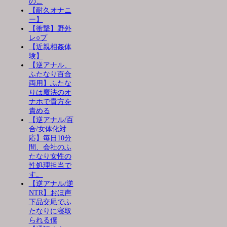
のこ
【耐久オナニ
ー】
【衝撃】野外
レ○プ
【近親相姦体
験】
【逆アナル、
ふたなり百合
両用】ふたな
りは魔法のオ
ナホで貴方を
責める
【逆アナル/百
合/女体化対
応】毎日10分
間、会社のふ
たなり女性の
性処理担当で
す。
【逆アナル/逆
NTR】おほ声
下品交尾でふ
たなりに寝取
られる僕