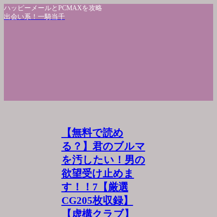
ハッピーメールとPCMAXを攻略
出会い系！一騎当千
【無料で読め
る？】君のブルマ
を汚したい！男の
欲望受け止めま
す！！7【厳選
CG205枚収録】
【虚構クラブ】