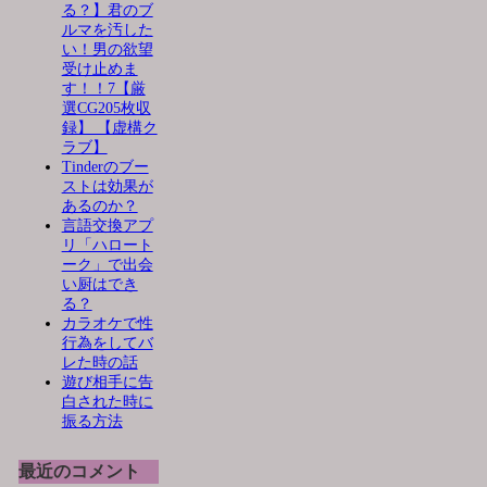
る？】君のブ
ルマを汚した
い！男の欲望
受け止めま
す！！7【厳
選CG205枚収
録】 【虚構ク
ラブ】
Tinderのブー
ストは効果が
あるのか？
言語交換アプ
リ「ハロート
ーク」で出会
い厨はでき
る？
カラオケで性
行為をしてバ
レた時の話
遊び相手に告
白された時に
振る方法
最近のコメント