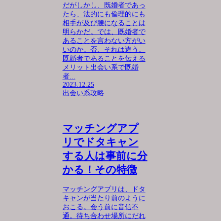
だがしかし、既婚者であっ
たら、法的にも倫理的にも
相手が及び腰になることは
明らかだ。では、既婚者で
あることを言わない方がい
いのか。否、それは違う。
既婚者であることを伝える
メリット出会い系で既婚
者...
2023.12.25
出会い系攻略
マッチングアプ
リでドタキャン
する人は事前に分
かる！その特徴
マッチングアプリは、ドタ
キャンが当たり前のように
おこる。会う前に音信不
通。待ち合わせ場所にだれ