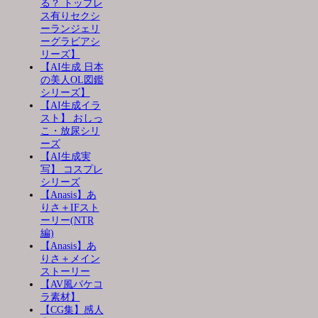
る？ トップレ
ス有りセクシ
ーランジェリ
ーグラビアシ
リーズ】
【AI生成 日本
の美人OL図鑑
シリーズ】
【AI生成イラ
スト】 おしっ
こ・放尿シリ
ーズ
【AI生成実
写】 コスプレ
シリーズ
【Anasis】あ
りさ＋IFスト
ーリー(NTR
編)
【Anasis】あ
りさ＋メイン
ストーリー
【AV風パケコ
ラ素材】
【CG集】感人