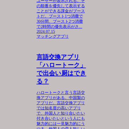
ユーザーが表示される。そ
の順番を優先して表示する
ことができる課金がブース
トだ。ブースト1つ消費で
30分間、ブースト2つ消費
で2時間の優先表示がさ...
2024.07.15
マッチングアプリ
言語交換アプリ
「ハロートーク」
で出会い厨はでき
る？
ハロートークと言う言語交
換アプリがある。中国製の
アプリだ。言語交換アプリ
では知名度の高いアプリ
で、外国人と知り合いたい
付き合いたいという人にも
魅力的には一見魅力的にう
つる。外国人の恋人欲しい