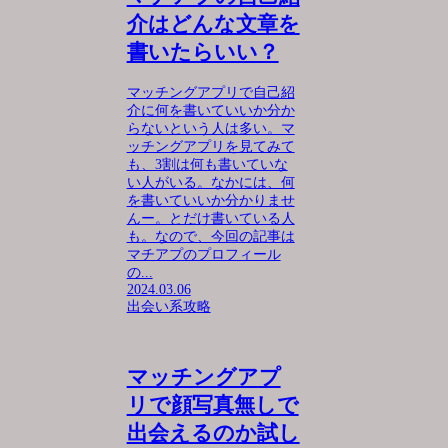
介はどんな文章を
書いたらいい？
マッチングアプリで自己紹
介に何を書いていいか分か
らないという人は多い。マ
ッチングアプリを見てみて
も、3割は何も書いていな
い人がいる。なかには、何
を書いていいか分かりませ
んー。とだけ書いている人
も。なので、今回の記事は
マチアプのプロフィール
の...
2024.03.06
出会い系攻略
マッチングアプ
リで顔写真無しで
出会えるのか試し