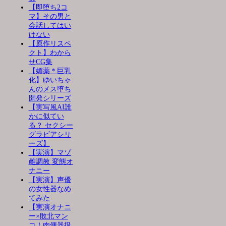
【即堕ち2コ
マ】その男と
会話してはい
けない
【原作リスペ
クト】わから
せCG集
【媚薬＊巨乳
化】ゆいちゃ
んのメス堕ち
開発シリーズ
【実写風AI誰
かに似てい
る？ セクシー
グラビアシリ
ーズ】
【実演】マゾ
雌調教 変態オ
ナニー
【実演】声優
の女性器なめ
てみた
【実演オナニ
ー×敗北マン
コ！肉便器扱