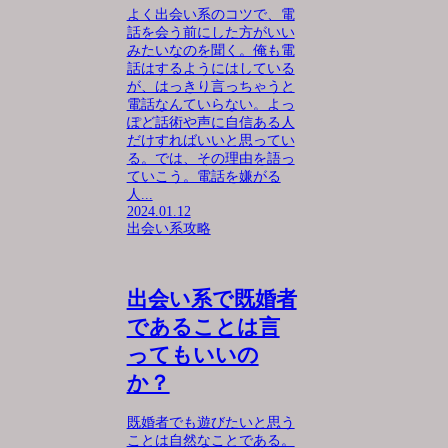
よく出会い系のコツで、電
話を会う前にした方がいい
みたいなのを聞く。俺も電
話はするようにはしている
が、はっきり言っちゃうと
電話なんていらない。よっ
ぽど話術や声に自信ある人
だけすればいいと思ってい
る。では、その理由を語っ
ていこう。電話を嫌がる
人...
2024.01.12
出会い系攻略
出会い系で既婚者
であることは言
ってもいいの
か？
既婚者でも遊びたいと思う
ことは自然なことである。