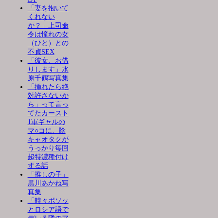
「妻を抱いて
くれない
か？」上司命
令は憧れの女
（ひと）との
不貞SEX
「彼女、お借
りします」水
原千鶴写真集
「挿れたら絶
対許さないか
ら」って言っ
てたカースト
1軍ギャルの
マ○コに、陰
キャオタクが
うっかり毎回
超特濃種付け
する話
「推しの子」
黒川あかね写
真集
「時々ボソッ
とロシア語で