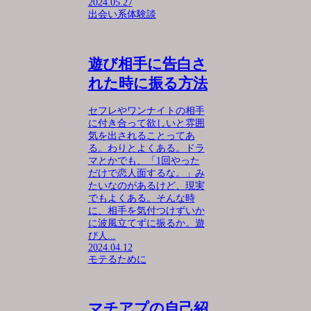
2024.05.27
出会い系体験談
遊び相手に告白さ
れた時に振る方法
セフレやワンナイトの相手
に付き合って欲しいと雰囲
気を出されることってあ
る。わりとよくある。ドラ
マとかでも、「1回やった
だけで恋人面するな。」み
たいなのがあるけど、現実
でもよくある。そんな時
に、相手を気付つけずいか
に波風立てずに振るか。遊
び人...
2024.04.12
モテるために
マチアプの自己紹