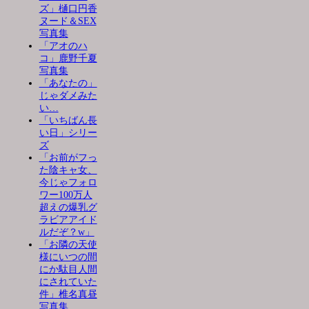
ズ」樋口円香
ヌード＆SEX
写真集
「アオのハ
コ」鹿野千夏
写真集
「あなたの」
じゃダメみた
い…
「いちばん長
い日」シリー
ズ
「お前がフっ
た陰キャ女、
今じゃフォロ
ワー100万人
超えの爆乳グ
ラビアアイド
ルだぞ？w」
「お隣の天使
様にいつの間
にか駄目人間
にされていた
件」椎名真昼
写真集