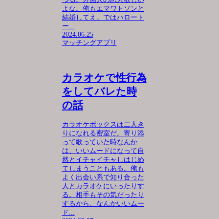
よな。俺もエマワトソンと
結婚してえ。ではハロート
ー...
2024.06.25
マッチングアプリ
カラオケで性行為
をしてバレた時
の話
カラオケボックスは二人き
りになれる密室だ。寄り添
って歌っていた時なんか
は、いいムードになって自
然とイチャイチャしはじめ
てしまうこともある。俺も
よく出会い系で知り合った
人とカラオケにいったりす
る。相手もその気だったり
するから、なんかいいムー
ド...