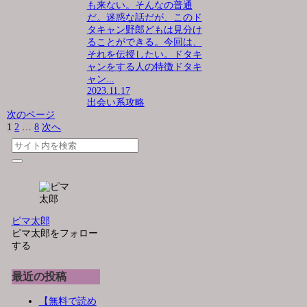
も来ない。そんなの普通
だ。迷惑な話だが、このド
タキャン野郎どもは見分け
ることができる。今回は、
それを伝授したい。ドタキ
ャンをする人の特徴ドタキ
ャン...
2023.11.17
出会い系攻略
次のページ
1
2
…
8
次へ
ピマ太郎
ピマ太郎をフォロー
する
最近の投稿
【無料で読め