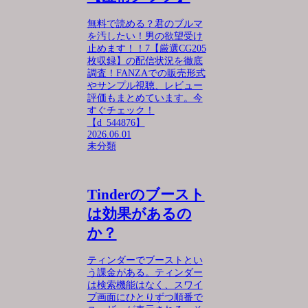
無料で読める？君のブルマ
を汚したい！男の欲望受け
止めます！！7【厳選CG205
枚収録】の配信状況を徹底
調査！FANZAでの販売形式
やサンプル視聴、レビュー
評価もまとめています。今
すぐチェック！
【d_544876】
2026.06.01
未分類
Tinderのブースト
は効果があるの
か？
ティンダーでブーストとい
う課金がある。ティンダー
は検索機能はなく、スワイ
プ画面にひとりずつ順番で