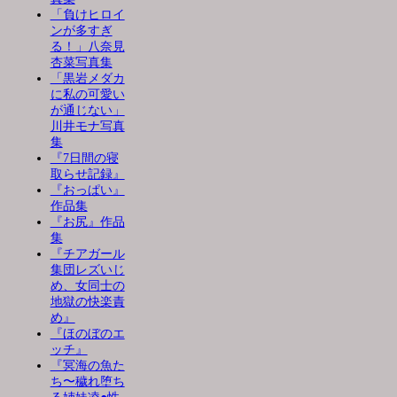
「負けヒロイ
ンが多すぎ
る！」八奈見
杏菜写真集
「黒岩メダカ
に私の可愛い
が通じない」
川井モナ写真
集
『7日間の寝
取らせ記録』
『おっぱい』
作品集
『お尻』作品
集
『チアガール
集団レズいじ
め、女同士の
地獄の快楽責
め』
『ほのぼのエ
ッチ』
『冥海の魚た
ち〜穢れ堕ち