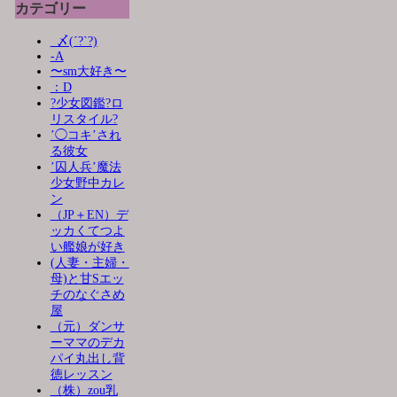
カテゴリー
_〆(´?`?)
-A
〜sm大好き〜
：D
?少女図鑑?ロ
リスタイル?
’◯コキ’され
る彼女
’囚人兵’魔法
少女野中カレ
ン
（JP＋EN）デ
ッカくてつよ
い艦娘が好き
(人妻・主婦・
母)と甘Sエッ
チのなぐさめ
屋
（元）ダンサ
ーママのデカ
パイ丸出し背
徳レッスン
（株）zou乳