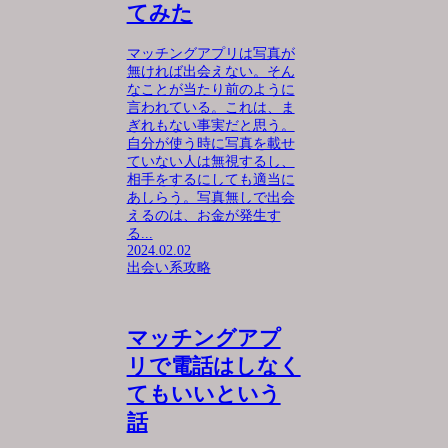
てみた
マッチングアプリは写真が
無ければ出会えない。そん
なことが当たり前のように
言われている。これは、ま
ぎれもない事実だと思う。
自分が使う時に写真を載せ
ていない人は無視するし、
相手をするにしても適当に
あしらう。写真無しで出会
えるのは、お金が発生す
る...
2024.02.02
出会い系攻略
マッチングアプ
リで電話はしなく
てもいいという
話