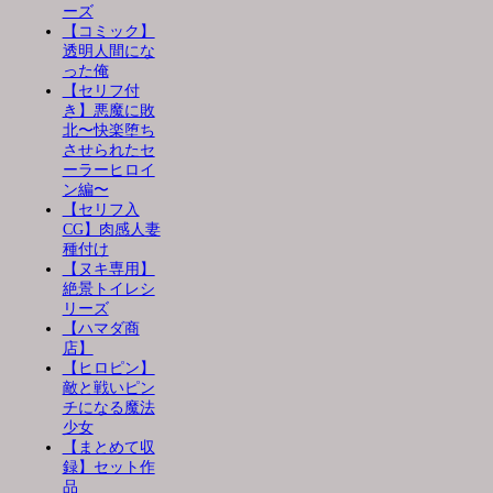
ーズ
【コミック】
透明人間にな
った俺
【セリフ付
き】悪魔に敗
北〜快楽堕ち
させられたセ
ーラーヒロイ
ン編〜
【セリフ入
CG】肉感人妻
種付け
【ヌキ専用】
絶景トイレシ
リーズ
【ハマダ商
店】
【ヒロピン】
敵と戦いピン
チになる魔法
少女
【まとめて収
録】セット作
品