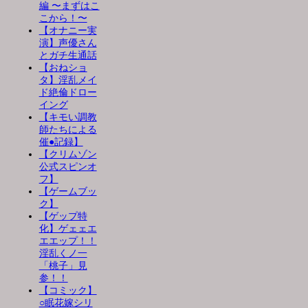
編 〜まずはこ
こから！〜
【オナニー実
演】声優さん
とガチ生通話
【おねショ
タ】淫乱メイ
ド絶倫ドロー
イング
【キモい調教
師たちによる
催●記録】
【クリムゾン
公式スピンオ
フ】
【ゲームブッ
ク】
【ゲップ特
化】ゲェェエ
エエップ！！
淫乱くノ一
「桃子」見
参！！
【コミック】
○眠花嫁シリ