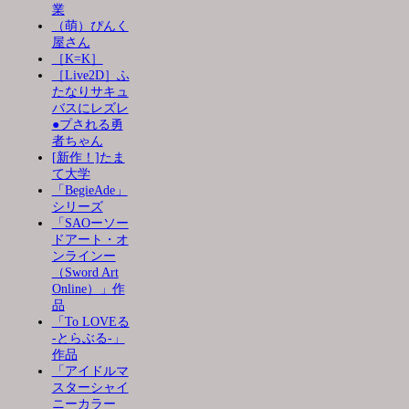
業
（萌）ぴんく
屋さん
［K=K］
［Live2D］ふ
たなりサキュ
バスにレズレ
●プされる勇
者ちゃん
[新作！]たま
て大学
「BegieAde」
シリーズ
「SAOーソー
ドアート・オ
ンラインー
（Sword Art
Online）」作
品
「To LOVEる
-とらぶる-」
作品
「アイドルマ
スターシャイ
ニーカラー