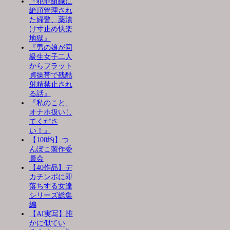
『犯罪組織に
絶頂管理され
た婦警、薬漬
け寸止め快楽
地獄』
『男の娘が同
級生女子二人
からフラット
貞操帯で残酷
射精禁止され
る話』
『私のこと、
オナホ扱いし
てくださ
い！』
【100均】つ
んぽこ製作委
員会
【40作品】デ
カチンポに即
落ちする女達
シリーズ総集
編
【AI実写】誰
かに似てい