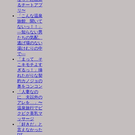
るチートアプ
リ〜
「こんな温泉
旅館、聞いて
ないっ！！」
―知らない男
たちの気配、
逃げ場のない
湯けむりの中
で―
「まって…そ
こキモチよす
ぎるっ！」挿
れたがりな契
約カノジョの
奥をコンコン
「人妻なの
に…夫以外の
アレを…」〜
温泉旅行でビ
クビク美乳マ
ッサージ
「好きだ」と
言えなかった
DT