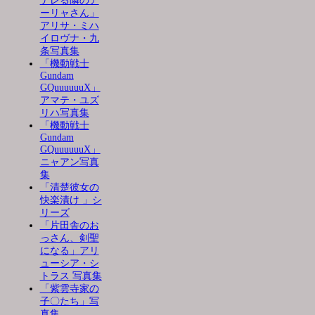
デレる隣のア
ーリャさん」
アリサ・ミハ
イロヴナ・九
条写真集
「機動戦士
Gundam
GQuuuuuuX」
アマテ・ユズ
リハ写真集
「機動戦士
Gundam
GQuuuuuuX」
ニャアン写真
集
「清楚彼女の
快楽漬け 」シ
リーズ
「片田舎のお
っさん、剣聖
になる」アリ
ューシア・シ
トラス 写真集
「紫雲寺家の
子〇たち」写
真集