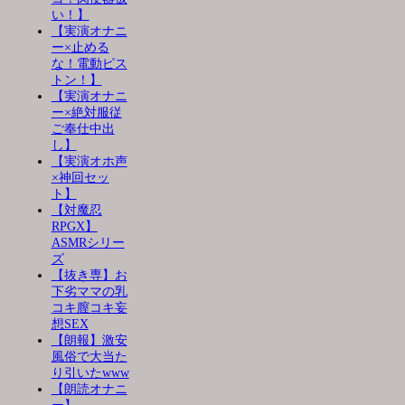
い！】
【実演オナニ
ー×止める
な！電動ピス
トン！】
【実演オナニ
ー×絶対服従
ご奉仕中出
し】
【実演オホ声
×神回セッ
ト】
【対魔忍
RPGX】
ASMRシリー
ズ
【抜き専】お
下劣ママの乳
コキ膣コキ妄
想SEX
【朗報】激安
風俗で大当た
り引いたwww
【朗読オナニ