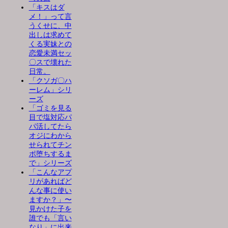
「キスはダ
メ！」って言
うくせに、中
出しは求めて
くる実妹との
恋愛未満セッ
〇スで壊れた
日常。
「クソガ〇ハ
ーレム」シリ
ーズ
「ゴミを見る
目で塩対応パ
パ活してたら
オジにわから
せられてチン
ポ堕ちするま
で」シリーズ
「こんなアプ
リがあればど
んな事に使い
ますか？」〜
見かけた子を
誰でも「言い
なり」に出来