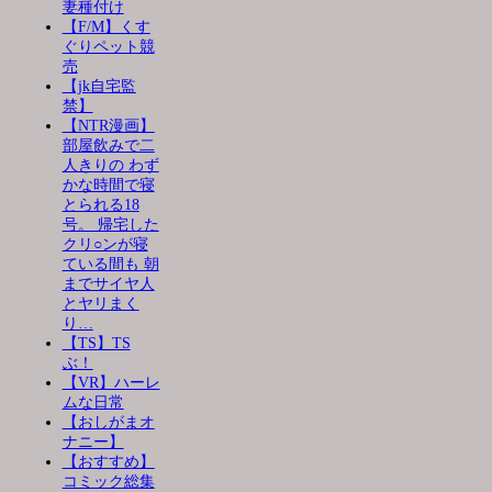
妻種付け
【F/M】くす
ぐりペット競
売
【jk自宅監
禁】
【NTR漫画】
部屋飲みで二
人きりの わず
かな時間で寝
とられる18
号。 帰宅した
クリ○ンが寝
ている間も 朝
までサイヤ人
とヤリまく
り…
【TS】TS
ぶ！
【VR】ハーレ
ムな日常
【おしがまオ
ナニー】
【おすすめ】
コミック総集