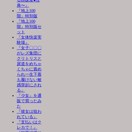
る姉妹凌●性
典〜』
『地上100
階』特別版
『地上100
階』特別版セ
ット
『女体快楽実
験場』
『女子〇〇〇
がレズ集団に
クリトリスと
尿道をめちゃ
くちゃに責め
られ一生下着
も履けない敏
感突起にされ
る』
『少女』を通
販で買ったみ
た
『彼女は狙わ
れている』
『支払いはク
レカで！』