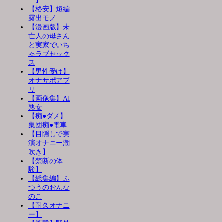
ー】
【格安】短編
露出モノ
【漫画版】未
亡人の母さん
と実家でいち
ゃラブセック
ス
【男性受け】
オナサポアプ
リ
【画像集】AI
熟女
【痴●ダメ】
集団痴●電車
【目隠しで実
演オナニー潮
吹き】
【禁断の体
験】
【総集編】ふ
つうのおんな
のこ
【耐久オナニ
ー】