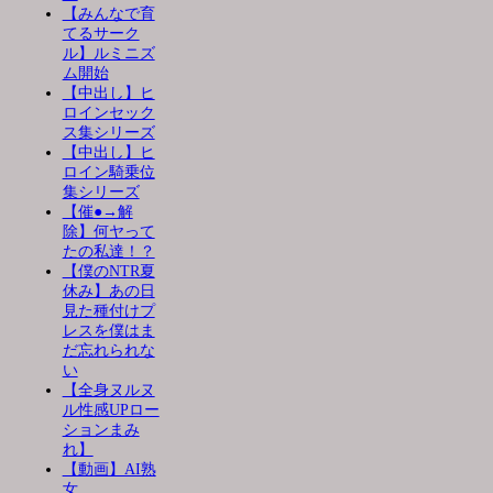
【みんなで育
てるサーク
ル】ルミニズ
ム開始
【中出し】ヒ
ロインセック
ス集シリーズ
【中出し】ヒ
ロイン騎乗位
集シリーズ
【催●→解
除】何ヤって
たの私達！？
【僕のNTR夏
休み】あの日
見た種付けプ
レスを僕はま
だ忘れられな
い
【全身ヌルヌ
ル性感UPロー
ションまみ
れ】
【動画】AI熟
女