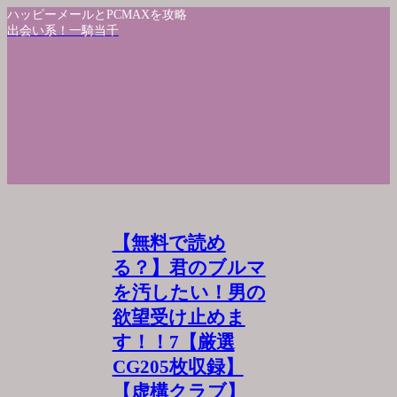
ハッピーメールとPCMAXを攻略
出会い系！一騎当千
【無料で読め
る？】君のブルマ
を汚したい！男の
欲望受け止めま
す！！7【厳選
CG205枚収録】
【虚構クラブ】