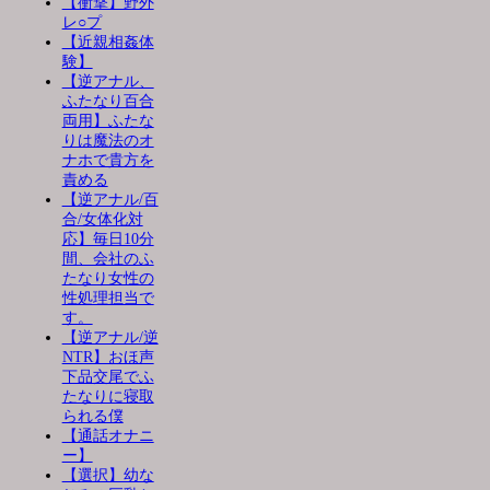
【衝撃】野外
レ○プ
【近親相姦体
験】
【逆アナル、
ふたなり百合
両用】ふたな
りは魔法のオ
ナホで貴方を
責める
【逆アナル/百
合/女体化対
応】毎日10分
間、会社のふ
たなり女性の
性処理担当で
す。
【逆アナル/逆
NTR】おほ声
下品交尾でふ
たなりに寝取
られる僕
【通話オナニ
ー】
【選択】幼な