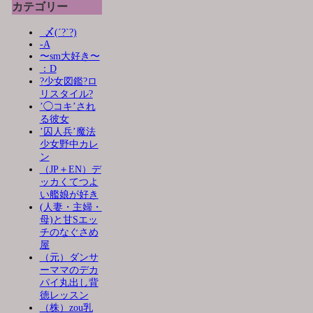
カテゴリー
_〆(´?`?)
-A
〜sm大好き〜
：D
?少女図鑑?ロ
リスタイル?
’◯コキ’され
る彼女
’囚人兵’魔法
少女野中カレ
ン
（JP＋EN）デ
ッカくてつよ
い艦娘が好き
(人妻・主婦・
母)と甘Sエッ
チのなぐさめ
屋
（元）ダンサ
ーママのデカ
パイ丸出し背
徳レッスン
（株）zou乳