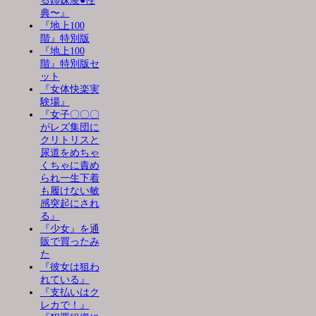
る姉妹凌●性
典〜』
『地上100
階』特別版
『地上100
階』特別版セ
ット
『女体快楽実
験場』
『女子〇〇〇
がレズ集団に
クリトリスと
尿道をめちゃ
くちゃに責め
られ一生下着
も履けない敏
感突起にされ
る』
『少女』を通
販で買ったみ
た
『彼女は狙わ
れている』
『支払いはク
レカで！』