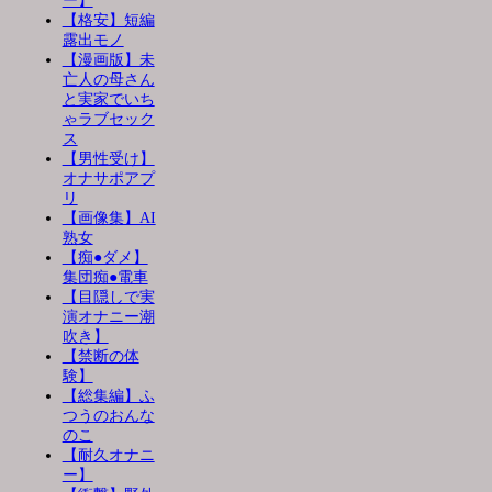
ー】
【格安】短編
露出モノ
【漫画版】未
亡人の母さん
と実家でいち
ゃラブセック
ス
【男性受け】
オナサポアプ
リ
【画像集】AI
熟女
【痴●ダメ】
集団痴●電車
【目隠しで実
演オナニー潮
吹き】
【禁断の体
験】
【総集編】ふ
つうのおんな
のこ
【耐久オナニ
ー】