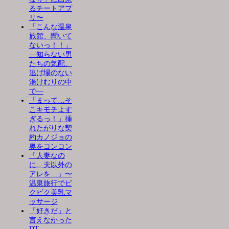
るチートアプ
リ〜
「こんな温泉
旅館、聞いて
ないっ！！」
―知らない男
たちの気配、
逃げ場のない
湯けむりの中
で―
「まって…そ
こキモチよす
ぎるっ！」挿
れたがりな契
約カノジョの
奥をコンコン
「人妻なの
に…夫以外の
アレを…」〜
温泉旅行でビ
クビク美乳マ
ッサージ
「好きだ」と
言えなかった
DT