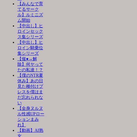
【みんなで育
てるサーク
ル】ルミニズ
ム開始
【中出し】ヒ
ロインセック
ス集シリーズ
【中出し】ヒ
ロイン騎乗位
集シリーズ
【催●→解
除】何ヤって
たの私達！？
【僕のNTR夏
休み】あの日
見た種付けプ
レスを僕はま
だ忘れられな
い
【全身ヌルヌ
ル性感UPロー
ションまみ
れ】
【動画】AI熟
女