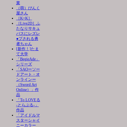
業
（萌）ぴんく
屋さん
［K=K］
［Live2D］ふ
たなりサキュ
バスにレズレ
●プされる勇
者ちゃん
[新作！]たま
て大学
「BegieAde」
シリーズ
「SAOーソー
ドアート・オ
ンラインー
（Sword Art
Online）」作
品
「To LOVEる
-とらぶる-」
作品
「アイドルマ
スターシャイ
ニーカラー