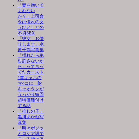
「妻を抱いて
くれない
か？」上司命
令は憧れの女
（ひと）との
不貞SEX
「彼女、お借
りします」水
原千鶴写真集
「挿れたら絶
対許さないか
ら」って言っ
てたカースト
1軍ギャルの
マ○コに、陰
キャオタクが
うっかり毎回
超特濃種付け
する話
「推しの子」
黒川あかね写
真集
「時々ボソッ
とロシア語で