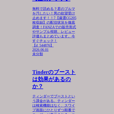
無料で読める？君のブルマ
を汚したい！男の欲望受け
止めます！！7【厳選CG205
枚収録】の配信状況を徹底
調査！FANZAでの販売形式
やサンプル視聴、レビュー
評価もまとめています。今
すぐチェック！
【d_544876】
2026.06.01
未分類
Tinderのブースト
は効果があるの
か？
ティンダーでブーストとい
う課金がある。ティンダー
は検索機能はなく、スワイ
プ画面にひとりずつ順番で