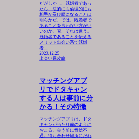
だがしかし、既婚者であっ
たら、法的にも倫理的にも
相手が及び腰になることは
明らかだ。では、既婚者で
あることを言わない方がい
いのか。否、それは違う。
既婚者であることを伝える
メリット出会い系で既婚
者...
2023.12.25
出会い系攻略
マッチングアプ
リでドタキャン
する人は事前に分
かる！その特徴
マッチングアプリは、ドタ
キャンが当たり前のように
おこる。会う前に音信不
通。待ち合わせ場所にだれ