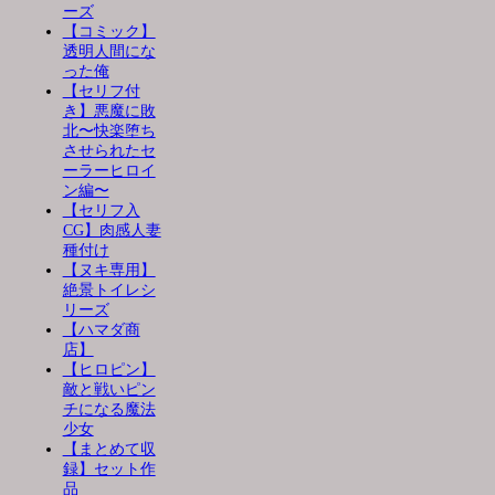
ーズ
【コミック】
透明人間にな
った俺
【セリフ付
き】悪魔に敗
北〜快楽堕ち
させられたセ
ーラーヒロイ
ン編〜
【セリフ入
CG】肉感人妻
種付け
【ヌキ専用】
絶景トイレシ
リーズ
【ハマダ商
店】
【ヒロピン】
敵と戦いピン
チになる魔法
少女
【まとめて収
録】セット作
品