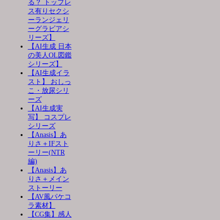
る？ トップレ
ス有りセクシ
ーランジェリ
ーグラビアシ
リーズ】
【AI生成 日本
の美人OL図鑑
シリーズ】
【AI生成イラ
スト】 おしっ
こ・放尿シリ
ーズ
【AI生成実
写】 コスプレ
シリーズ
【Anasis】あ
りさ＋IFスト
ーリー(NTR
編)
【Anasis】あ
りさ＋メイン
ストーリー
【AV風パケコ
ラ素材】
【CG集】感人