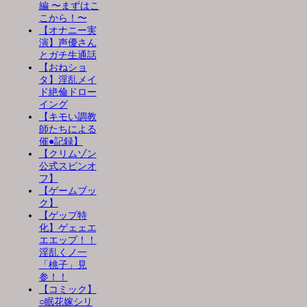
編 〜まずはこ
こから！〜
【オナニー実
演】声優さん
とガチ生通話
【おねショ
タ】淫乱メイ
ド絶倫ドロー
イング
【キモい調教
師たちによる
催●記録】
【クリムゾン
公式スピンオ
フ】
【ゲームブッ
ク】
【ゲップ特
化】ゲェェエ
エエップ！！
淫乱くノ一
「桃子」見
参！！
【コミック】
○眠花嫁シリ