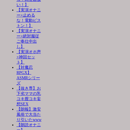
い！】
【実演オナニ
ー×止める
な！電動ピス
トン！】
【実演オナニ
ー×絶対服従
ご奉仕中出
し】
【実演オホ声
×神回セッ
ト】
【対魔忍
RPGX】
ASMRシリー
ズ
【抜き専】お
下劣ママの乳
コキ膣コキ妄
想SEX
【朗報】激安
風俗で大当た
り引いたwww
【朗読オナニ