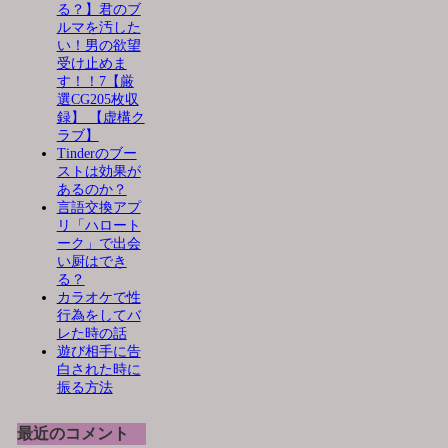
る？】君のブ
ルマを汚した
い！男の欲望
受け止めま
す！！7【厳
選CG205枚収
録】 【虚構ク
ラブ】
Tinderのブー
ストは効果が
あるのか？
言語交換アプ
リ「ハロート
ーク」で出会
い厨はでき
る？
カラオケで性
行為をしてバ
レた時の話
遊び相手に告
白された時に
振る方法
最近のコメント