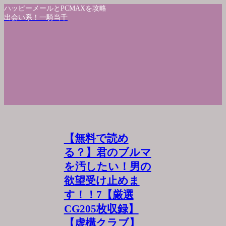
ハッピーメールとPCMAXを攻略
出会い系！一騎当千
【無料で読め
る？】君のブルマ
を汚したい！男の
欲望受け止めま
す！！7【厳選
CG205枚収録】
【虚構クラブ】