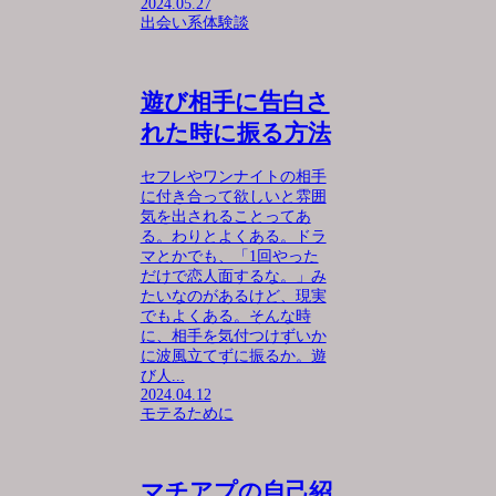
2024.05.27
出会い系体験談
遊び相手に告白さ
れた時に振る方法
セフレやワンナイトの相手
に付き合って欲しいと雰囲
気を出されることってあ
る。わりとよくある。ドラ
マとかでも、「1回やった
だけで恋人面するな。」み
たいなのがあるけど、現実
でもよくある。そんな時
に、相手を気付つけずいか
に波風立てずに振るか。遊
び人...
2024.04.12
モテるために
マチアプの自己紹