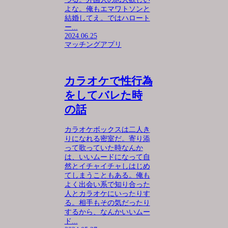
よな。俺もエマワトソンと
結婚してえ。ではハロート
ー...
2024.06.25
マッチングアプリ
カラオケで性行為
をしてバレた時
の話
カラオケボックスは二人き
りになれる密室だ。寄り添
って歌っていた時なんか
は、いいムードになって自
然とイチャイチャしはじめ
てしまうこともある。俺も
よく出会い系で知り合った
人とカラオケにいったりす
る。相手もその気だったり
するから、なんかいいムー
ド...