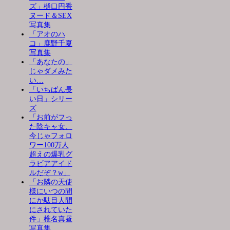
ズ」樋口円香
ヌード＆SEX
写真集
「アオのハ
コ」鹿野千夏
写真集
「あなたの」
じゃダメみた
い…
「いちばん長
い日」シリー
ズ
「お前がフっ
た陰キャ女、
今じゃフォロ
ワー100万人
超えの爆乳グ
ラビアアイド
ルだぞ？w」
「お隣の天使
様にいつの間
にか駄目人間
にされていた
件」椎名真昼
写真集