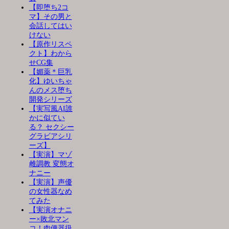
【即堕ち2コ
マ】その男と
会話してはい
けない
【原作リスペ
クト】わから
せCG集
【媚薬＊巨乳
化】ゆいちゃ
んのメス堕ち
開発シリーズ
【実写風AI誰
かに似てい
る？ セクシー
グラビアシリ
ーズ】
【実演】マゾ
雌調教 変態オ
ナニー
【実演】声優
の女性器なめ
てみた
【実演オナニ
ー×敗北マン
コ！肉便器扱