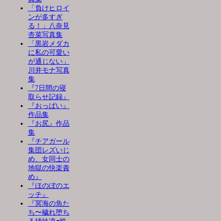
「負けヒロイ
ンが多すぎ
る！」八奈見
杏菜写真集
「黒岩メダカ
に私の可愛い
が通じない」
川井モナ写真
集
『7日間の寝
取らせ記録』
『おっぱい』
作品集
『お尻』作品
集
『チアガール
集団レズいじ
め、女同士の
地獄の快楽責
め』
『ほのぼのエ
ッチ』
『冥海の魚た
ち〜穢れ堕ち