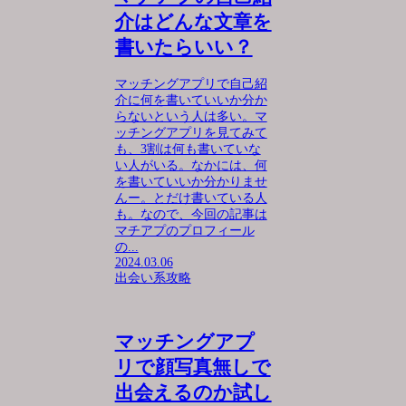
介はどんな文章を
書いたらいい？
マッチングアプリで自己紹
介に何を書いていいか分か
らないという人は多い。マ
ッチングアプリを見てみて
も、3割は何も書いていな
い人がいる。なかには、何
を書いていいか分かりませ
んー。とだけ書いている人
も。なので、今回の記事は
マチアプのプロフィール
の...
2024.03.06
出会い系攻略
マッチングアプ
リで顔写真無しで
出会えるのか試し