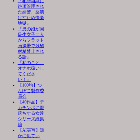
『犯罪組織に
絶頂管理され
た婦警、薬漬
け寸止め快楽
地獄』
『男の娘が同
級生女子二人
からフラット
貞操帯で残酷
射精禁止され
る話』
『私のこと、
オナホ扱いし
てくださ
い！』
【100均】つ
んぽこ製作委
員会
【40作品】デ
カチンポに即
落ちする女達
シリーズ総集
編
【AI実写】誰
かに似てい