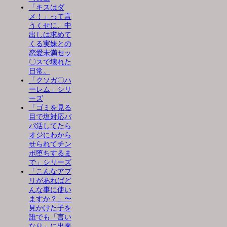
「キスはダ
メ！」って言
うくせに、中
出しは求めて
くる実妹との
恋愛未満セッ
〇スで壊れた
日常。
「クソガ〇ハ
ーレム」シリ
ーズ
「ゴミを見る
目で塩対応パ
パ活してたら
オジにわから
せられてチン
ポ堕ちするま
で」シリーズ
「こんなアプ
リがあればど
んな事に使い
ますか？」〜
見かけた子を
誰でも「言い
なり」に出来