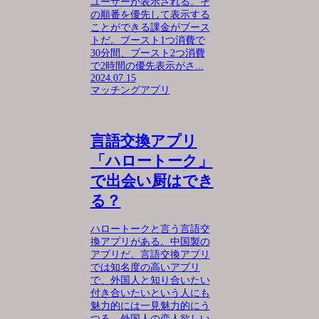
ユーザーが表示される。そ
の順番を優先して表示する
ことができる課金がブース
トだ。ブースト1つ消費で
30分間、ブースト2つ消費
で2時間の優先表示がさ...
2024.07.15
マッチングアプリ
言語交換アプリ
「ハロートーク」
で出会い厨はでき
る？
ハロートークと言う言語交
換アプリがある。中国製の
アプリだ。言語交換アプリ
では知名度の高いアプリ
で、外国人と知り合いたい
付き合いたいという人にも
魅力的には一見魅力的にう
つる。外国人の恋人欲しい