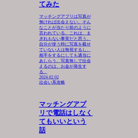
てみた
マッチングアプリは写真が
無ければ出会えない。そん
なことが当たり前のように
言われている。これは、ま
ぎれもない事実だと思う。
自分が使う時に写真を載せ
ていない人は無視するし、
相手をするにしても適当に
あしらう。写真無しで出会
えるのは、お金が発生す
る...
2024.02.02
出会い系攻略
マッチングアプ
リで電話はしなく
てもいいという
話