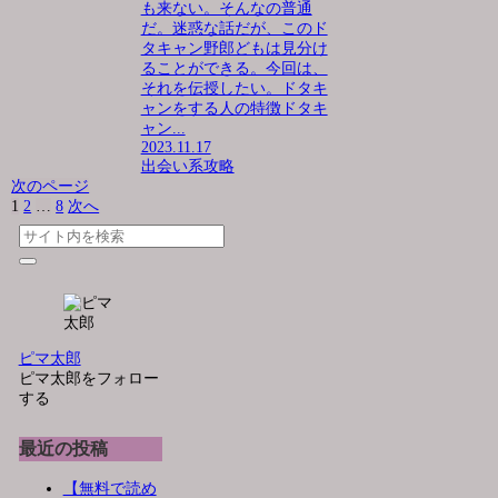
も来ない。そんなの普通
だ。迷惑な話だが、このド
タキャン野郎どもは見分け
ることができる。今回は、
それを伝授したい。ドタキ
ャンをする人の特徴ドタキ
ャン...
2023.11.17
出会い系攻略
次のページ
1
2
…
8
次へ
ピマ太郎
ピマ太郎をフォロー
する
最近の投稿
【無料で読め