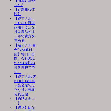
【衝撃】野外
レ○プ
【近親相姦体
験】
【逆アナル、
ふたなり百合
両用】ふたな
りは魔法のオ
ナホで貴方を
責める
【逆アナル/百
合/女体化対
応】毎日10分
間、会社のふ
たなり女性の
性処理担当で
す。
【逆アナル/逆
NTR】おほ声
下品交尾でふ
たなりに寝取
られる僕
【通話オナニ
ー】
【選択】幼な