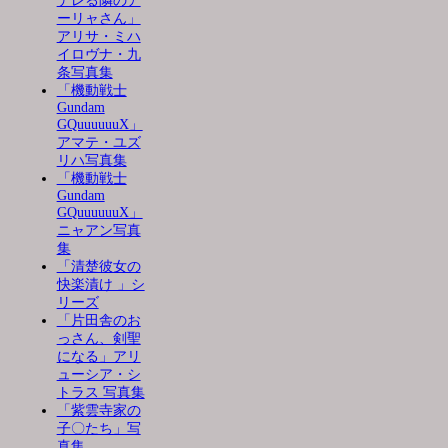
デレる隣のア
ーリャさん」
アリサ・ミハ
イロヴナ・九
条写真集
「機動戦士
Gundam
GQuuuuuuX」
アマテ・ユズ
リハ写真集
「機動戦士
Gundam
GQuuuuuuX」
ニャアン写真
集
「清楚彼女の
快楽漬け 」シ
リーズ
「片田舎のお
っさん、剣聖
になる」アリ
ューシア・シ
トラス 写真集
「紫雲寺家の
子〇たち」写
真集