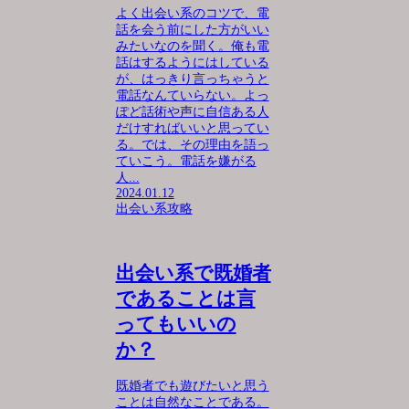
よく出会い系のコツで、電
話を会う前にした方がいい
みたいなのを聞く。俺も電
話はするようにはしている
が、はっきり言っちゃうと
電話なんていらない。よっ
ぽど話術や声に自信ある人
だけすればいいと思ってい
る。では、その理由を語っ
ていこう。電話を嫌がる
人...
2024.01.12
出会い系攻略
出会い系で既婚者
であることは言
ってもいいの
か？
既婚者でも遊びたいと思う
ことは自然なことである。