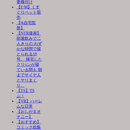
妻種付け
【F/M】くす
ぐりペット競
売
【jk自宅監
禁】
【NTR漫画】
部屋飲みで二
人きりの わず
かな時間で寝
とられる18
号。 帰宅した
クリ○ンが寝
ている間も 朝
までサイヤ人
とヤリまく
り…
【TS】TS
ぶ！
【VR】ハーレ
ムな日常
【おしがまオ
ナニー】
【おすすめ】
コミック総集