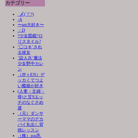
カテゴリー
_〆(´?`?)
-A
〜sm大好き〜
：D
?少女図鑑?ロ
リスタイル?
’◯コキ’され
る彼女
’囚人兵’魔法
少女野中カレ
ン
（JP＋EN）デ
ッカくてつよ
い艦娘が好き
(人妻・主婦・
母)と甘Sエッ
チのなぐさめ
屋
（元）ダンサ
ーママのデカ
パイ丸出し背
徳レッスン
（株）zou乳