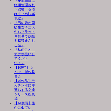
『犯罪組織に
絶頂管理され
た婦警、薬漬
け寸止め快楽
地獄』
『男の娘が同
級生女子二人
からフラット
貞操帯で残酷
射精禁止され
る話』
『私のこと、
オナホ扱いし
てくださ
い！』
【100均】つ
んぽこ製作委
員会
【40作品】デ
カチンポに即
落ちする女達
シリーズ総集
編
【AI実写】誰
かに似てい