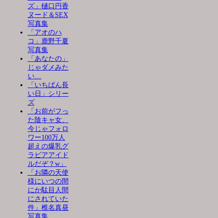
ズ」樋口円香
ヌード＆SEX
写真集
「アオのハ
コ」鹿野千夏
写真集
「あなたの」
じゃダメみた
い…
「いちばん長
い日」シリー
ズ
「お前がフっ
た陰キャ女、
今じゃフォロ
ワー100万人
超えの爆乳グ
ラビアアイド
ルだぞ？w」
「お隣の天使
様にいつの間
にか駄目人間
にされていた
件」椎名真昼
写真集