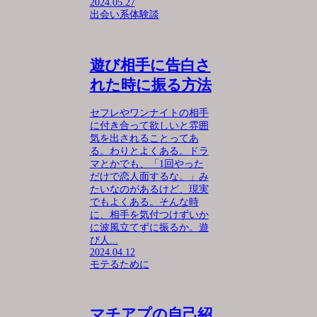
2024.05.27
出会い系体験談
遊び相手に告白さ
れた時に振る方法
セフレやワンナイトの相手
に付き合って欲しいと雰囲
気を出されることってあ
る。わりとよくある。ドラ
マとかでも、「1回やった
だけで恋人面するな。」み
たいなのがあるけど、現実
でもよくある。そんな時
に、相手を気付つけずいか
に波風立てずに振るか。遊
び人...
2024.04.12
モテるために
マチアプの自己紹