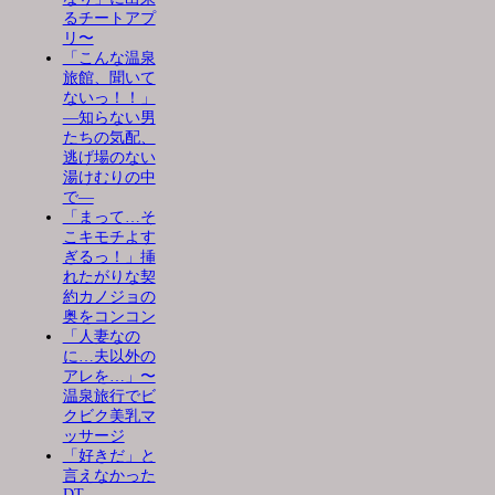
るチートアプ
リ〜
「こんな温泉
旅館、聞いて
ないっ！！」
―知らない男
たちの気配、
逃げ場のない
湯けむりの中
で―
「まって…そ
こキモチよす
ぎるっ！」挿
れたがりな契
約カノジョの
奥をコンコン
「人妻なの
に…夫以外の
アレを…」〜
温泉旅行でビ
クビク美乳マ
ッサージ
「好きだ」と
言えなかった
DT