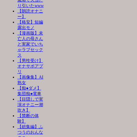
風俗で大当た
り引いたwww
【朗読オナニ
ー】
【格安】短編
露出モノ
【漫画版】未
亡人の母さん
と実家でいち
ゃラブセック
ス
【男性受け】
オナサポアプ
リ
【画像集】AI
熟女
【痴●ダメ】
集団痴●電車
【目隠しで実
演オナニー潮
吹き】
【禁断の体
験】
【総集編】ふ
つうのおんな