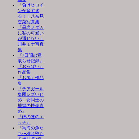
「負けヒロイ
ンが多すぎ
る！」八奈見
杏菜写真集
「黒岩メダカ
に私の可愛い
が通じない」
川井モナ写真
集
『7日間の寝
取らせ記録』
『おっぱい』
作品集
『お尻』作品
集
『チアガール
集団レズいじ
め、女同士の
地獄の快楽責
め』
『ほのぼのエ
ッチ』
『冥海の魚た
ち〜穢れ堕ち