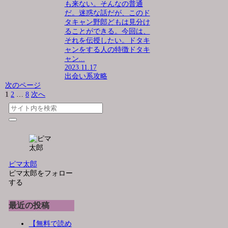
も来ない。そんなの普通
だ。迷惑な話だが、このド
タキャン野郎どもは見分け
ることができる。今回は、
それを伝授したい。ドタキ
ャンをする人の特徴ドタキ
ャン...
2023.11.17
出会い系攻略
次のページ
1
2
…
8
次へ
ピマ太郎
ピマ太郎をフォロー
する
最近の投稿
【無料で読め