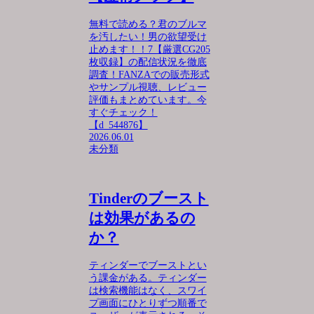
無料で読める？君のブルマ
を汚したい！男の欲望受け
止めます！！7【厳選CG205
枚収録】の配信状況を徹底
調査！FANZAでの販売形式
やサンプル視聴、レビュー
評価もまとめています。今
すぐチェック！
【d_544876】
2026.06.01
未分類
Tinderのブースト
は効果があるの
か？
ティンダーでブーストとい
う課金がある。ティンダー
は検索機能はなく、スワイ
プ画面にひとりずつ順番で