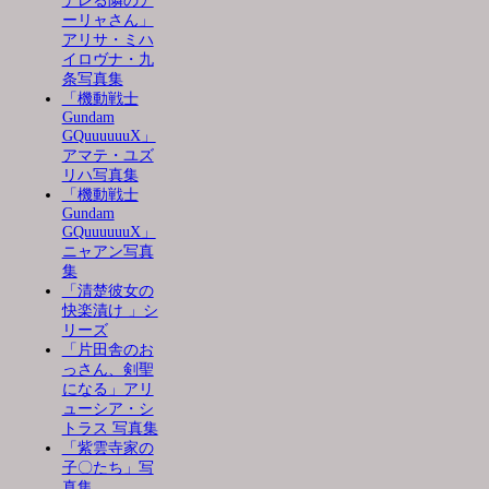
デレる隣のア
ーリャさん」
アリサ・ミハ
イロヴナ・九
条写真集
「機動戦士
Gundam
GQuuuuuuX」
アマテ・ユズ
リハ写真集
「機動戦士
Gundam
GQuuuuuuX」
ニャアン写真
集
「清楚彼女の
快楽漬け 」シ
リーズ
「片田舎のお
っさん、剣聖
になる」アリ
ューシア・シ
トラス 写真集
「紫雲寺家の
子〇たち」写
真集