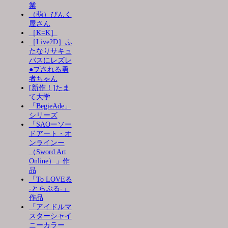
業
（萌）ぴんく
屋さん
［K=K］
［Live2D］ふ
たなりサキュ
バスにレズレ
●プされる勇
者ちゃん
[新作！]たま
て大学
「BegieAde」
シリーズ
「SAOーソー
ドアート・オ
ンラインー
（Sword Art
Online）」作
品
「To LOVEる
-とらぶる-」
作品
「アイドルマ
スターシャイ
ニーカラー