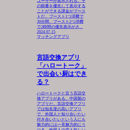
ユーザーが表示される。そ
の順番を優先して表示する
ことができる課金がブース
トだ。ブースト1つ消費で
30分間、ブースト2つ消費
で2時間の優先表示がさ...
2024.07.15
マッチングアプリ
言語交換アプリ
「ハロートーク」
で出会い厨はでき
る？
ハロートークと言う言語交
換アプリがある。中国製の
アプリだ。言語交換アプリ
では知名度の高いアプリ
で、外国人と知り合いたい
付き合いたいという人にも
魅力的には一見魅力的にう
つる。外国人の恋人欲しい