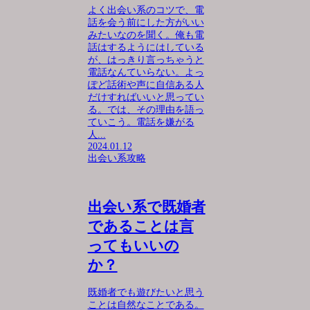
よく出会い系のコツで、電
話を会う前にした方がいい
みたいなのを聞く。俺も電
話はするようにはしている
が、はっきり言っちゃうと
電話なんていらない。よっ
ぽど話術や声に自信ある人
だけすればいいと思ってい
る。では、その理由を語っ
ていこう。電話を嫌がる
人...
2024.01.12
出会い系攻略
出会い系で既婚者
であることは言
ってもいいの
か？
既婚者でも遊びたいと思う
ことは自然なことである。