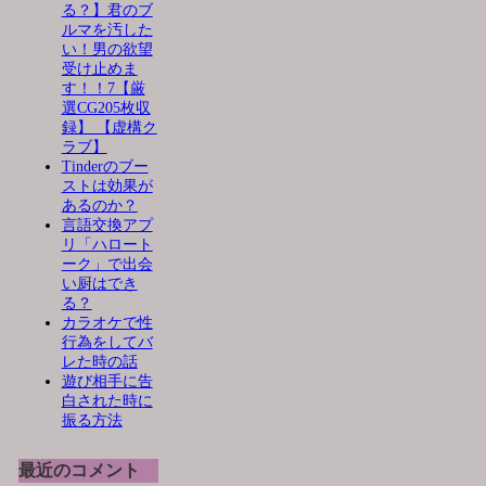
る？】君のブ
ルマを汚した
い！男の欲望
受け止めま
す！！7【厳
選CG205枚収
録】 【虚構ク
ラブ】
Tinderのブー
ストは効果が
あるのか？
言語交換アプ
リ「ハロート
ーク」で出会
い厨はでき
る？
カラオケで性
行為をしてバ
レた時の話
遊び相手に告
白された時に
振る方法
最近のコメント