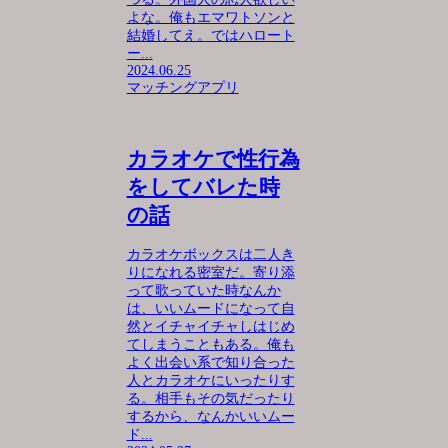
よな。俺もエマワトソンと
結婚してえ。ではハロート
ー...
2024.06.25
マッチングアプリ
カラオケで性行為
をしてバレた時
の話
カラオケボックスは二人き
りになれる密室だ。寄り添
って歌っていた時なんか
は、いいムードになって自
然とイチャイチャしはじめ
てしまうこともある。俺も
よく出会い系で知り合った
人とカラオケにいったりす
る。相手もその気だったり
するから、なんかいいムー
ド...