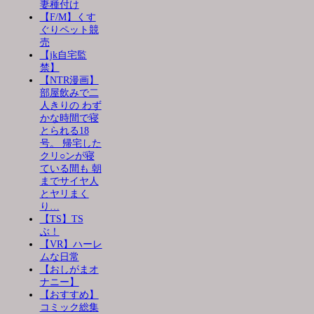
妻種付け
【F/M】くす
ぐりペット競
売
【jk自宅監
禁】
【NTR漫画】
部屋飲みで二
人きりの わず
かな時間で寝
とられる18
号。 帰宅した
クリ○ンが寝
ている間も 朝
までサイヤ人
とヤリまく
り…
【TS】TS
ぶ！
【VR】ハーレ
ムな日常
【おしがまオ
ナニー】
【おすすめ】
コミック総集