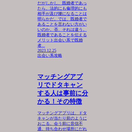
だがしかし、既婚者であっ
たら、法的にも倫理的にも
相手が及び腰になることは
明らかだ。では、既婚者で
あることを言わない方がい
いのか。否、それは違う。
既婚者であることを伝える
メリット出会い系で既婚
者...
2023.12.25
出会い系攻略
マッチングアプ
リでドタキャン
する人は事前に分
かる！その特徴
マッチングアプリは、ドタ
キャンが当たり前のように
おこる。会う前に音信不
通。待ち合わせ場所にだれ