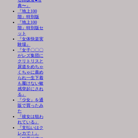
る姉妹凌●性
典〜』
『地上100
階』特別版
『地上100
階』特別版セ
ット
『女体快楽実
験場』
『女子〇〇〇
がレズ集団に
クリトリスと
尿道をめちゃ
くちゃに責め
られ一生下着
も履けない敏
感突起にされ
る』
『少女』を通
販で買ったみ
た
『彼女は狙わ
れている』
『支払いはク
レカで！』