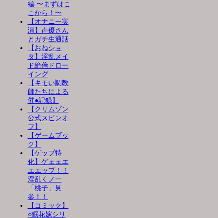
編 〜まずはこ
こから！〜
【オナニー実
演】声優さん
とガチ生通話
【おねショ
タ】淫乱メイ
ド絶倫ドロー
イング
【キモい調教
師たちによる
催●記録】
【クリムゾン
公式スピンオ
フ】
【ゲームブッ
ク】
【ゲップ特
化】ゲェェエ
エエップ！！
淫乱くノ一
「桃子」見
参！！
【コミック】
○眠花嫁シリ