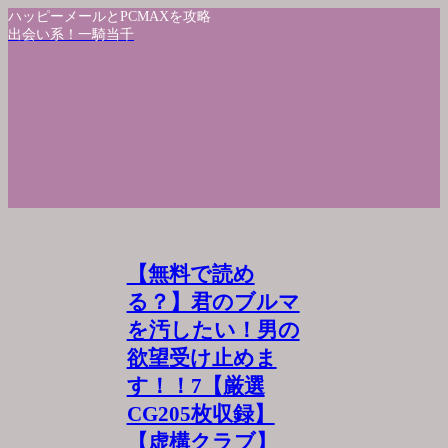
ハッピーメールとPCMAXを攻略
出会い系！一騎当千
【無料で読め
る？】君のブルマ
を汚したい！男の
欲望受け止めま
す！！7【厳選
CG205枚収録】
【虚構クラブ】