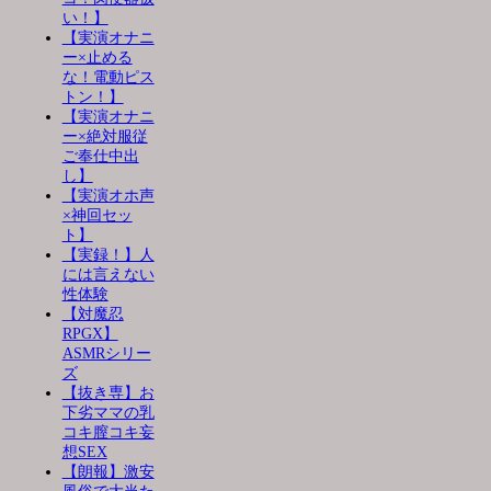
い！】
【実演オナニ
ー×止める
な！電動ピス
トン！】
【実演オナニ
ー×絶対服従
ご奉仕中出
し】
【実演オホ声
×神回セッ
ト】
【実録！】人
には言えない
性体験
【対魔忍
RPGX】
ASMRシリー
ズ
【抜き専】お
下劣ママの乳
コキ膣コキ妄
想SEX
【朗報】激安