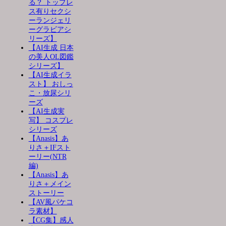
る？ トップレ
ス有りセクシ
ーランジェリ
ーグラビアシ
リーズ】
【AI生成 日本
の美人OL図鑑
シリーズ】
【AI生成イラ
スト】 おしっ
こ・放尿シリ
ーズ
【AI生成実
写】 コスプレ
シリーズ
【Anasis】あ
りさ＋IFスト
ーリー(NTR
編)
【Anasis】あ
りさ＋メイン
ストーリー
【AV風パケコ
ラ素材】
【CG集】感人