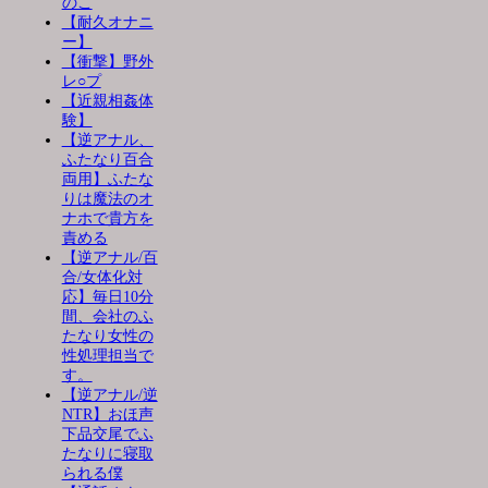
のこ
【耐久オナニ
ー】
【衝撃】野外
レ○プ
【近親相姦体
験】
【逆アナル、
ふたなり百合
両用】ふたな
りは魔法のオ
ナホで貴方を
責める
【逆アナル/百
合/女体化対
応】毎日10分
間、会社のふ
たなり女性の
性処理担当で
す。
【逆アナル/逆
NTR】おほ声
下品交尾でふ
たなりに寝取
られる僕