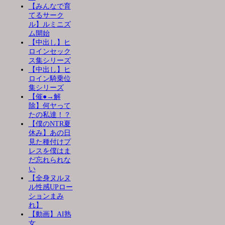
【みんなで育
てるサーク
ル】ルミニズ
ム開始
【中出し】ヒ
ロインセック
ス集シリーズ
【中出し】ヒ
ロイン騎乗位
集シリーズ
【催●→解
除】何ヤって
たの私達！？
【僕のNTR夏
休み】あの日
見た種付けプ
レスを僕はま
だ忘れられな
い
【全身ヌルヌ
ル性感UPロー
ションまみ
れ】
【動画】AI熟
女