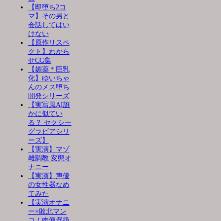
【即堕ち2コ
マ】その男と
会話してはい
けない
【原作リスペ
クト】わから
せCG集
【媚薬＊巨乳
化】ゆいちゃ
んのメス堕ち
開発シリーズ
【実写風AI誰
かに似てい
る？ セクシー
グラビアシリ
ーズ】
【実演】マゾ
雌調教 変態オ
ナニー
【実演】声優
の女性器なめ
てみた
【実演オナニ
ー×敗北マン
コ！肉便器扱