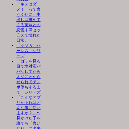
「キスはダ
メ！」って言
うくせに、中
出しは求めて
くる実妹との
恋愛未満セッ
〇スで壊れた
日常。
「クソガ〇ハ
ーレム」シリ
ーズ
「ゴミを見る
目で塩対応パ
パ活してたら
オジにわから
せられてチン
ポ堕ちするま
で」シリーズ
「こんなアプ
リがあればど
んな事に使い
ますか？」〜
見かけた子を
誰でも「言い
なり」に出来