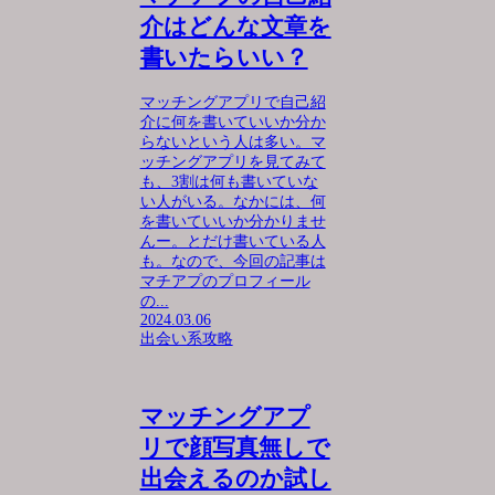
介はどんな文章を
書いたらいい？
マッチングアプリで自己紹
介に何を書いていいか分か
らないという人は多い。マ
ッチングアプリを見てみて
も、3割は何も書いていな
い人がいる。なかには、何
を書いていいか分かりませ
んー。とだけ書いている人
も。なので、今回の記事は
マチアプのプロフィール
の...
2024.03.06
出会い系攻略
マッチングアプ
リで顔写真無しで
出会えるのか試し