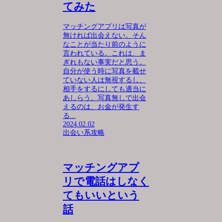
てみた
マッチングアプリは写真が
無ければ出会えない。そん
なことが当たり前のように
言われている。これは、ま
ぎれもない事実だと思う。
自分が使う時に写真を載せ
ていない人は無視するし、
相手をするにしても適当に
あしらう。写真無しで出会
えるのは、お金が発生す
る...
2024.02.02
出会い系攻略
マッチングアプ
リで電話はしなく
てもいいという
話