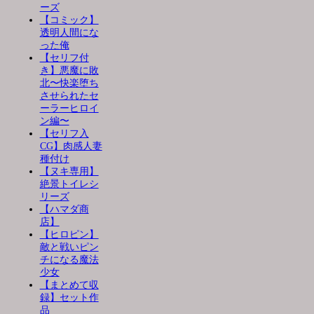
ーズ
【コミック】
透明人間にな
った俺
【セリフ付
き】悪魔に敗
北〜快楽堕ち
させられたセ
ーラーヒロイ
ン編〜
【セリフ入
CG】肉感人妻
種付け
【ヌキ専用】
絶景トイレシ
リーズ
【ハマダ商
店】
【ヒロピン】
敵と戦いピン
チになる魔法
少女
【まとめて収
録】セット作
品