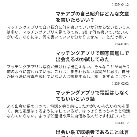
時に、相手を気付つけずいかに波風立てずに振るか。遊び人...
2024.04.12
マチアプの自己紹介はどんな文章
を書いたらいい？
マッチングアプリで自己紹介に何を書いていいか分からないという人
は多い。マッチングアプリを見てみても、3割は何も書いていない人
がいる。なかには、何を書いていいか分かりませんー。とだけ書いて
いる人も。なので、今回の記事はマチアプのプロフィールの...
2024.03.06
マッチングアプリで顔写真無しで
出会えるのか試してみた
マッチングアプリは写真が無ければ出会えない。そんなことが当たり
前のように言われている。これは、まぎれもない事実だと思う。自分
が使う時に写真を載せていない人は無視するし、相手をするにしても
適当にあしらう。写真無しで出会えるのは、お金が発生する...
2024.02.02
マッチングアプリで電話はしなく
てもいいという話
よく出会い系のコツで、電話を会う前にした方がいいみたいなのを聞
く。俺も電話はするようにはしているが、はっきり言っちゃうと電話
なんていらない。よっぽど話術や声に自信ある人だけすればいいと思
っている。では、その理由を語っていこう。電話を嫌がる人...
2024.01.12
出会い系で既婚者であることは言