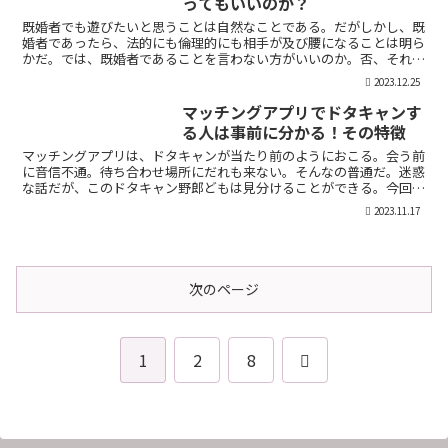
ってもいいのか？
既婚者でも遊びたいと思うことは自然なことである。だがしかし、既
婚者であったら、法的にも倫理的にも相手が及び腰になることは明ら
かだ。では、既婚者であることを言わない方がいいのか。否、それは
違う。既婚者であることを伝えるメリット出会い系で既婚者...
2023.12.25
マッチングアプリでドタキャンす
る人は事前に分かる！その特徴
マッチングアプリは、ドタキャンが当たり前のようにおこる。会う前
に音信不通。待ち合わせ場所にだれも来ない。そんなの普通だ。迷惑
な話だが、このドタキャン野郎どもは見分けることができる。今回
は、それを伝授したい。ドタキャンをする人の特徴ドタキャン...
2023.11.17
次のページ
次
1
2
8
へ