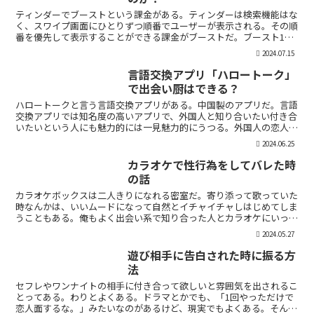
ティンダーでブーストという課金がある。ティンダーは検索機能はな
く、スワイプ画面にひとりずつ順番でユーザーが表示される。その順
番を優先して表示することができる課金がブーストだ。ブースト1つ
消費で30分間、ブースト2つ消費で2時間の優先表示がさ...
2024.07.15
言語交換アプリ「ハロートーク」
で出会い厨はできる？
ハロートークと言う言語交換アプリがある。中国製のアプリだ。言語
交換アプリでは知名度の高いアプリで、外国人と知り合いたい付き合
いたいという人にも魅力的には一見魅力的にうつる。外国人の恋人欲
しいよな。俺もエマワトソンと結婚してえ。ではハロートー...
2024.06.25
カラオケで性行為をしてバレた時
の話
カラオケボックスは二人きりになれる密室だ。寄り添って歌っていた
時なんかは、いいムードになって自然とイチャイチャしはじめてしま
うこともある。俺もよく出会い系で知り合った人とカラオケにいった
りする。相手もその気だったりするから、なんかいいムード...
2024.05.27
遊び相手に告白された時に振る方
法
セフレやワンナイトの相手に付き合って欲しいと雰囲気を出されるこ
とってある。わりとよくある。ドラマとかでも、「1回やっただけで
恋人面するな。」みたいなのがあるけど、現実でもよくある。そんな