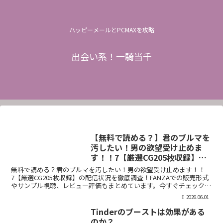
ハッピーメールとPCMAXを攻略
出会い系！一騎当千
【無料で読める？】君のブルマを
汚したい！男の欲望受け止めま
す！！7【厳選CG205枚収録】
【虚構クラブ】
無料で読める？君のブルマを汚したい！男の欲望受け止めます！！
7【厳選CG205枚収録】の配信状況を徹底調査！FANZAでの販売形式
やサンプル視聴、レビュー評価もまとめています。今すぐチェック！
【d_544876】
2026.06.01
Tinderのブーストは効果がある
のか？