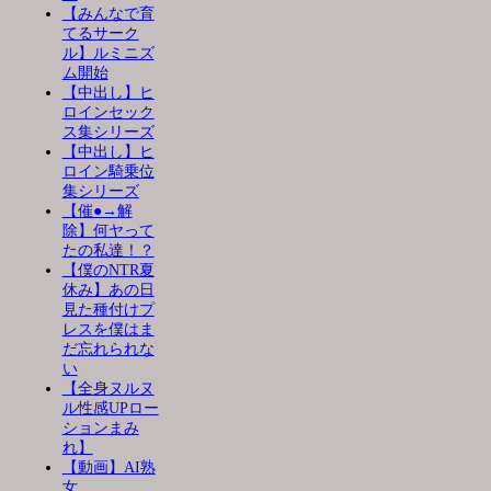
【みんなで育
てるサーク
ル】ルミニズ
ム開始
【中出し】ヒ
ロインセック
ス集シリーズ
【中出し】ヒ
ロイン騎乗位
集シリーズ
【催●→解
除】何ヤって
たの私達！？
【僕のNTR夏
休み】あの日
見た種付けプ
レスを僕はま
だ忘れられな
い
【全身ヌルヌ
ル性感UPロー
ションまみ
れ】
【動画】AI熟
女