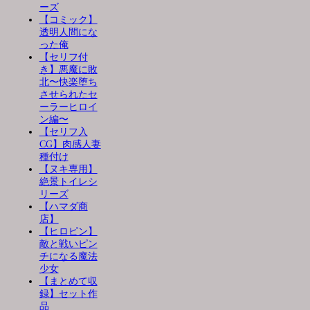
ーズ
【コミック】
透明人間にな
った俺
【セリフ付
き】悪魔に敗
北〜快楽堕ち
させられたセ
ーラーヒロイ
ン編〜
【セリフ入
CG】肉感人妻
種付け
【ヌキ専用】
絶景トイレシ
リーズ
【ハマダ商
店】
【ヒロピン】
敵と戦いピン
チになる魔法
少女
【まとめて収
録】セット作
品