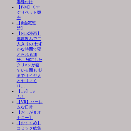
妻種付け
【F/M】くす
ぐりペット競
売
【jk自宅監
禁】
【NTR漫画】
部屋飲みで二
人きりの わず
かな時間で寝
とられる18
号。 帰宅した
クリ○ンが寝
ている間も 朝
までサイヤ人
とヤリまく
り…
【TS】TS
ぶ！
【VR】ハーレ
ムな日常
【おしがまオ
ナニー】
【おすすめ】
コミック総集