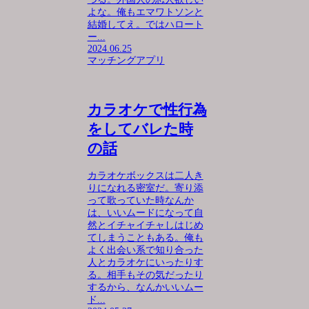
よな。俺もエマワトソンと
結婚してえ。ではハロート
ー...
2024.06.25
マッチングアプリ
カラオケで性行為
をしてバレた時
の話
カラオケボックスは二人き
りになれる密室だ。寄り添
って歌っていた時なんか
は、いいムードになって自
然とイチャイチャしはじめ
てしまうこともある。俺も
よく出会い系で知り合った
人とカラオケにいったりす
る。相手もその気だったり
するから、なんかいいムー
ド...