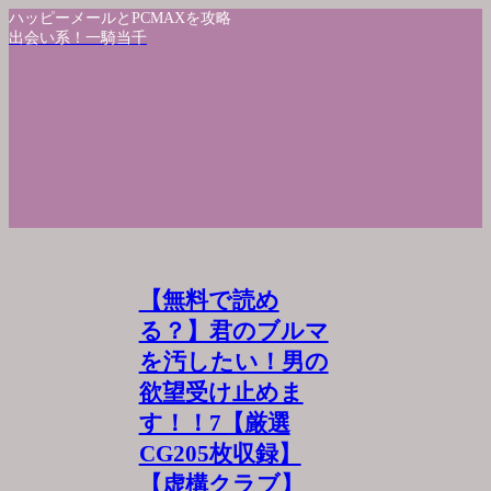
ハッピーメールとPCMAXを攻略
出会い系！一騎当千
【無料で読め
る？】君のブルマ
を汚したい！男の
欲望受け止めま
す！！7【厳選
CG205枚収録】
【虚構クラブ】