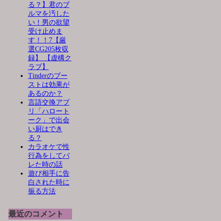
る？】君のブ
ルマを汚した
い！男の欲望
受け止めま
す！！7【厳
選CG205枚収
録】 【虚構ク
ラブ】
Tinderのブー
ストは効果が
あるのか？
言語交換アプ
リ「ハロート
ーク」で出会
い厨はでき
る？
カラオケで性
行為をしてバ
レた時の話
遊び相手に告
白された時に
振る方法
最近のコメント