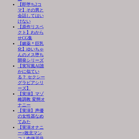
【即堕ち2コ
マ】その男と
会話してはい
けない
【原作リスペ
クト】わから
せCG集
【媚薬＊巨乳
化】ゆいちゃ
んのメス堕ち
開発シリーズ
【実写風AI誰
かに似てい
る？ セクシー
グラビアシリ
ーズ】
【実演】マゾ
雌調教 変態オ
ナニー
【実演】声優
の女性器なめ
てみた
【実演オナニ
ー×敗北マン
コ！肉便器扱