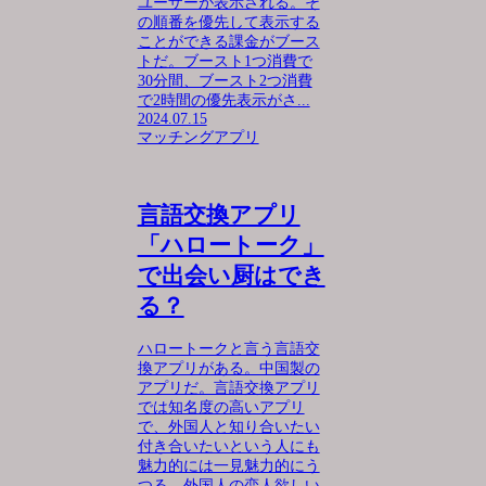
ユーザーが表示される。そ
の順番を優先して表示する
ことができる課金がブース
トだ。ブースト1つ消費で
30分間、ブースト2つ消費
で2時間の優先表示がさ...
2024.07.15
マッチングアプリ
言語交換アプリ
「ハロートーク」
で出会い厨はでき
る？
ハロートークと言う言語交
換アプリがある。中国製の
アプリだ。言語交換アプリ
では知名度の高いアプリ
で、外国人と知り合いたい
付き合いたいという人にも
魅力的には一見魅力的にう
つる。外国人の恋人欲しい