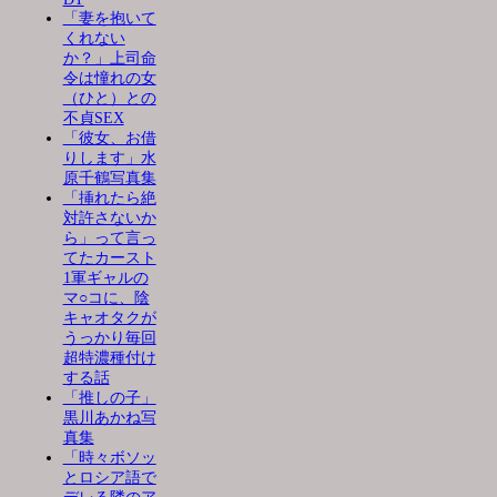
「妻を抱いて
くれない
か？」上司命
令は憧れの女
（ひと）との
不貞SEX
「彼女、お借
りします」水
原千鶴写真集
「挿れたら絶
対許さないか
ら」って言っ
てたカースト
1軍ギャルの
マ○コに、陰
キャオタクが
うっかり毎回
超特濃種付け
する話
「推しの子」
黒川あかね写
真集
「時々ボソッ
とロシア語で