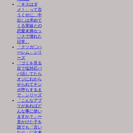
「キスはダ
メ！」って言
うくせに、中
出しは求めて
くる実妹との
恋愛未満セッ
〇スで壊れた
日常。
「クソガ〇ハ
ーレム」シリ
ーズ
「ゴミを見る
目で塩対応パ
パ活してたら
オジにわから
せられてチン
ポ堕ちするま
で」シリーズ
「こんなアプ
リがあればど
んな事に使い
ますか？」〜
見かけた子を
誰でも「言い
なり」に出来