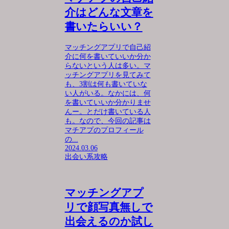
介はどんな文章を
書いたらいい？
マッチングアプリで自己紹
介に何を書いていいか分か
らないという人は多い。マ
ッチングアプリを見てみて
も、3割は何も書いていな
い人がいる。なかには、何
を書いていいか分かりませ
んー。とだけ書いている人
も。なので、今回の記事は
マチアプのプロフィール
の...
2024.03.06
出会い系攻略
マッチングアプ
リで顔写真無しで
出会えるのか試し