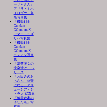
デレる隣のア
ーリャさん」
アリサ・ミハ
イロヴナ・九
条写真集
「機動戦士
Gundam
GQuuuuuuX」
アマテ・ユズ
リハ写真集
「機動戦士
Gundam
GQuuuuuuX」
ニャアン写真
集
「清楚彼女の
快楽漬け 」シ
リーズ
「片田舎のお
っさん、剣聖
になる」アリ
ューシア・シ
トラス 写真集
「紫雲寺家の
子〇たち」写
真集