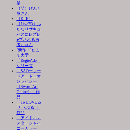
業
（萌）ぴんく
屋さん
［K=K］
［Live2D］ふ
たなりサキュ
バスにレズレ
●プされる勇
者ちゃん
[新作！]たま
て大学
「BegieAde」
シリーズ
「SAOーソー
ドアート・オ
ンラインー
（Sword Art
Online）」作
品
「To LOVEる
-とらぶる-」
作品
「アイドルマ
スターシャイ
ニーカラー