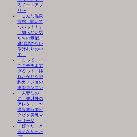
るチートアプ
リ〜
「こんな温泉
旅館、聞いて
ないっ！！」
―知らない男
たちの気配、
逃げ場のない
湯けむりの中
で―
「まって…そ
こキモチよす
ぎるっ！」挿
れたがりな契
約カノジョの
奥をコンコン
「人妻なの
に…夫以外の
アレを…」〜
温泉旅行でビ
クビク美乳マ
ッサージ
「好きだ」と
言えなかった
DT