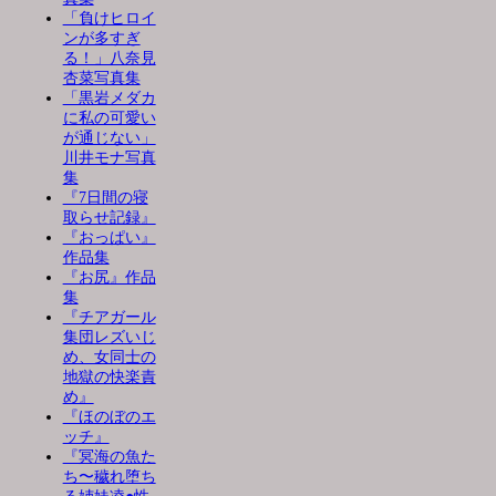
「負けヒロイ
ンが多すぎ
る！」八奈見
杏菜写真集
「黒岩メダカ
に私の可愛い
が通じない」
川井モナ写真
集
『7日間の寝
取らせ記録』
『おっぱい』
作品集
『お尻』作品
集
『チアガール
集団レズいじ
め、女同士の
地獄の快楽責
め』
『ほのぼのエ
ッチ』
『冥海の魚た
ち〜穢れ堕ち