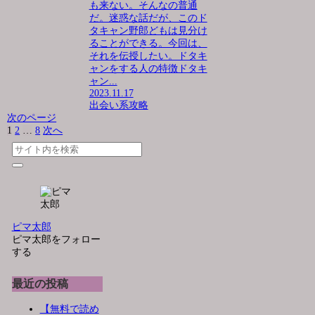
も来ない。そんなの普通
だ。迷惑な話だが、このド
タキャン野郎どもは見分け
ることができる。今回は、
それを伝授したい。ドタキ
ャンをする人の特徴ドタキ
ャン...
2023.11.17
出会い系攻略
次のページ
1
2
…
8
次へ
ピマ太郎
ピマ太郎をフォロー
する
最近の投稿
【無料で読め