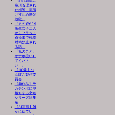
『犯罪組織に
絶頂管理され
た婦警、薬漬
け寸止め快楽
地獄』
『男の娘が同
級生女子二人
からフラット
貞操帯で残酷
射精禁止され
る話』
『私のこと、
オナホ扱いし
てくださ
い！』
【100均】つ
んぽこ製作委
員会
【40作品】デ
カチンポに即
落ちする女達
シリーズ総集
編
【AI実写】誰
かに似てい