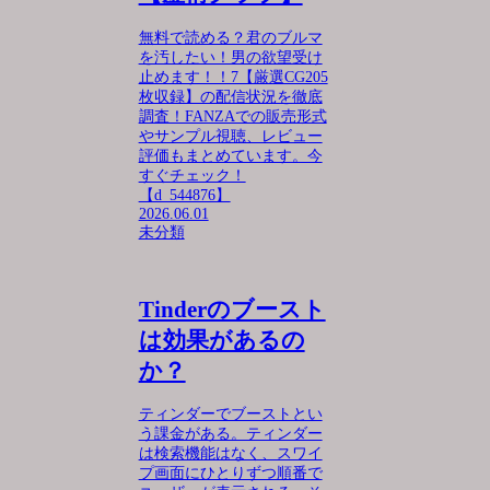
無料で読める？君のブルマ
を汚したい！男の欲望受け
止めます！！7【厳選CG205
枚収録】の配信状況を徹底
調査！FANZAでの販売形式
やサンプル視聴、レビュー
評価もまとめています。今
すぐチェック！
【d_544876】
2026.06.01
未分類
Tinderのブースト
は効果があるの
か？
ティンダーでブーストとい
う課金がある。ティンダー
は検索機能はなく、スワイ
プ画面にひとりずつ順番で