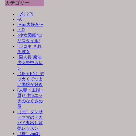
カテゴリー
_〆(´?`?)
-A
〜sm大好き〜
：D
?少女図鑑?ロ
リスタイル?
’◯コキ’され
る彼女
’囚人兵’魔法
少女野中カレ
ン
（JP＋EN）デ
ッカくてつよ
い艦娘が好き
(人妻・主婦・
母)と甘Sエッ
チのなぐさめ
屋
（元）ダンサ
ーママのデカ
パイ丸出し背
徳レッスン
（株）zou乳