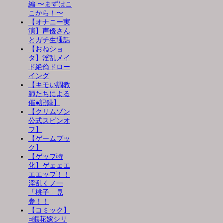
編 〜まずはこ
こから！〜
【オナニー実
演】声優さん
とガチ生通話
【おねショ
タ】淫乱メイ
ド絶倫ドロー
イング
【キモい調教
師たちによる
催●記録】
【クリムゾン
公式スピンオ
フ】
【ゲームブッ
ク】
【ゲップ特
化】ゲェェエ
エエップ！！
淫乱くノ一
「桃子」見
参！！
【コミック】
○眠花嫁シリ