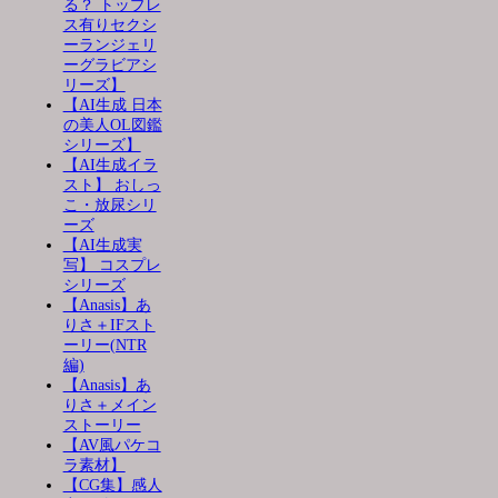
る？ トップレ
ス有りセクシ
ーランジェリ
ーグラビアシ
リーズ】
【AI生成 日本
の美人OL図鑑
シリーズ】
【AI生成イラ
スト】 おしっ
こ・放尿シリ
ーズ
【AI生成実
写】 コスプレ
シリーズ
【Anasis】あ
りさ＋IFスト
ーリー(NTR
編)
【Anasis】あ
りさ＋メイン
ストーリー
【AV風パケコ
ラ素材】
【CG集】感人