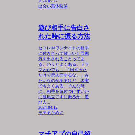
2024.05.27
出会い系体験談
遊び相手に告白さ
れた時に振る方法
セフレやワンナイトの相手
に付き合って欲しいと雰囲
気を出されることってあ
る。わりとよくある。ドラ
マとかでも、「1回やった
だけで恋人面するな。」み
たいなのがあるけど、現実
でもよくある。そんな時
に、相手を気付つけずいか
に波風立てずに振るか。遊
び人...
2024.04.12
モテるために
マチアプの自己紹