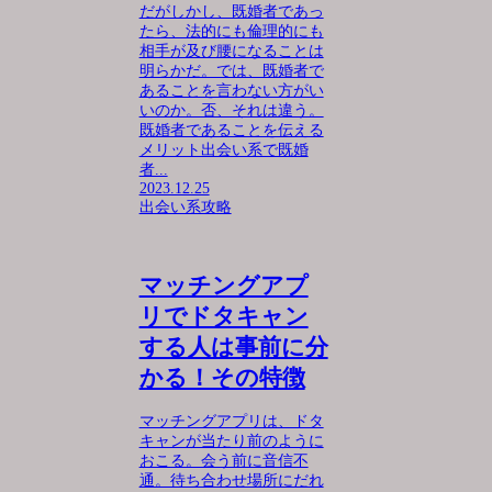
だがしかし、既婚者であっ
たら、法的にも倫理的にも
相手が及び腰になることは
明らかだ。では、既婚者で
あることを言わない方がい
いのか。否、それは違う。
既婚者であることを伝える
メリット出会い系で既婚
者...
2023.12.25
出会い系攻略
マッチングアプ
リでドタキャン
する人は事前に分
かる！その特徴
マッチングアプリは、ドタ
キャンが当たり前のように
おこる。会う前に音信不
通。待ち合わせ場所にだれ