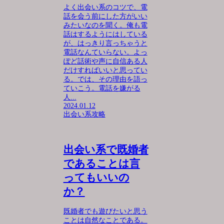
よく出会い系のコツで、電
話を会う前にした方がいい
みたいなのを聞く。俺も電
話はするようにはしている
が、はっきり言っちゃうと
電話なんていらない。よっ
ぽど話術や声に自信ある人
だけすればいいと思ってい
る。では、その理由を語っ
ていこう。電話を嫌がる
人...
2024.01.12
出会い系攻略
出会い系で既婚者
であることは言
ってもいいの
か？
既婚者でも遊びたいと思う
ことは自然なことである。