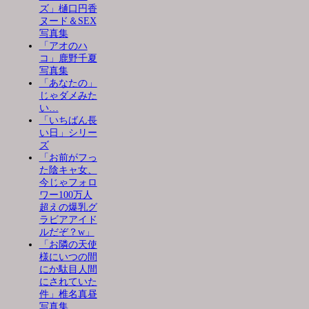
ズ」樋口円香
ヌード＆SEX
写真集
「アオのハ
コ」鹿野千夏
写真集
「あなたの」
じゃダメみた
い…
「いちばん長
い日」シリー
ズ
「お前がフっ
た陰キャ女、
今じゃフォロ
ワー100万人
超えの爆乳グ
ラビアアイド
ルだぞ？w」
「お隣の天使
様にいつの間
にか駄目人間
にされていた
件」椎名真昼
写真集