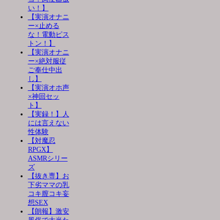
い！】
【実演オナニ
ー×止める
な！電動ピス
トン！】
【実演オナニ
ー×絶対服従
ご奉仕中出
し】
【実演オホ声
×神回セッ
ト】
【実録！】人
には言えない
性体験
【対魔忍
RPGX】
ASMRシリー
ズ
【抜き専】お
下劣ママの乳
コキ膣コキ妄
想SEX
【朗報】激安