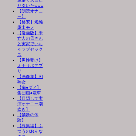
風俗で大当た
り引いたwww
【朗読オナニ
ー】
【格安】短編
露出モノ
【漫画版】未
亡人の母さん
と実家でいち
ゃラブセック
ス
【男性受け】
オナサポアプ
リ
【画像集】AI
熟女
【痴●ダメ】
集団痴●電車
【目隠しで実
演オナニー潮
吹き】
【禁断の体
験】
【総集編】ふ
つうのおんな