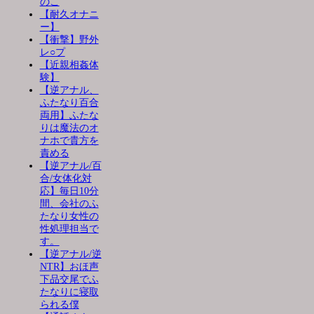
のこ
【耐久オナニ
ー】
【衝撃】野外
レ○プ
【近親相姦体
験】
【逆アナル、
ふたなり百合
両用】ふたな
りは魔法のオ
ナホで貴方を
責める
【逆アナル/百
合/女体化対
応】毎日10分
間、会社のふ
たなり女性の
性処理担当で
す。
【逆アナル/逆
NTR】おほ声
下品交尾でふ
たなりに寝取
られる僕