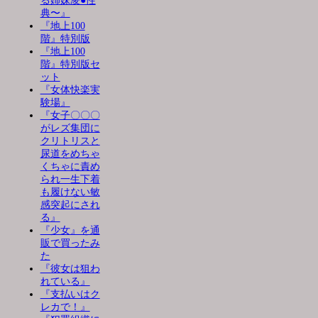
る姉妹凌●性
典〜』
『地上100
階』特別版
『地上100
階』特別版セ
ット
『女体快楽実
験場』
『女子〇〇〇
がレズ集団に
クリトリスと
尿道をめちゃ
くちゃに責め
られ一生下着
も履けない敏
感突起にされ
る』
『少女』を通
販で買ったみ
た
『彼女は狙わ
れている』
『支払いはク
レカで！』