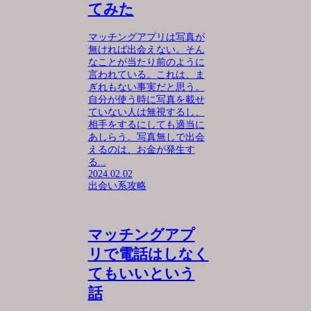
てみた
マッチングアプリは写真が
無ければ出会えない。そん
なことが当たり前のように
言われている。これは、ま
ぎれもない事実だと思う。
自分が使う時に写真を載せ
ていない人は無視するし、
相手をするにしても適当に
あしらう。写真無しで出会
えるのは、お金が発生す
る...
2024.02.02
出会い系攻略
マッチングアプ
リで電話はしなく
てもいいという
話