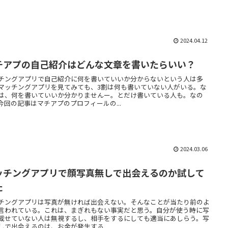
2024.04.12
チアプの自己紹介はどんな文章を書いたらいい？
チングアプリで自己紹介に何を書いていいか分からないという人は多
マッチングアプリを見てみても、3割は何も書いていない人がいる。な
は、何を書いていいか分かりませんー。とだけ書いている人も。なの
今回の記事はマチアプのプロフィールの...
2024.03.06
ッチングアプリで顔写真無しで出会えるのか試して
た
チングアプリは写真が無ければ出会えない。そんなことが当たり前のよ
言われている。これは、まぎれもない事実だと思う。自分が使う時に写
載せていない人は無視するし、相手をするにしても適当にあしらう。写
しで出会えるのは、お金が発生する...