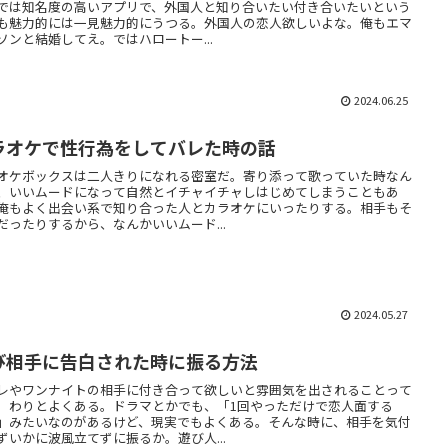
では知名度の高いアプリで、外国人と知り合いたい付き合いたいという
も魅力的には一見魅力的にうつる。外国人の恋人欲しいよな。俺もエマ
ソンと結婚してえ。ではハロートー...
2024.06.25
ラオケで性行為をしてバレた時の話
オケボックスは二人きりになれる密室だ。寄り添って歌っていた時なん
、いいムードになって自然とイチャイチャしはじめてしまうこともあ
俺もよく出会い系で知り合った人とカラオケにいったりする。相手もそ
だったりするから、なんかいいムード...
2024.05.27
び相手に告白された時に振る方法
レやワンナイトの相手に付き合って欲しいと雰囲気を出されることって
。わりとよくある。ドラマとかでも、「1回やっただけで恋人面する
」みたいなのがあるけど、現実でもよくある。そんな時に、相手を気付
ずいかに波風立てずに振るか。遊び人...