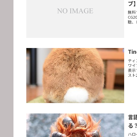
ブ
無料
CG
聴、
T
ティ
ワイ
表示
スト
言
る
ハロ