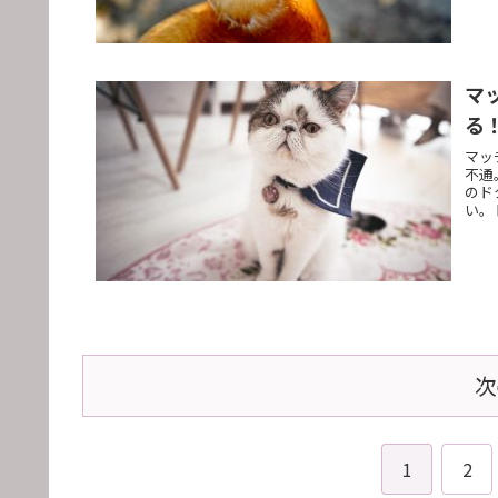
マ
る
マッ
不通
のド
い。
次
1
2