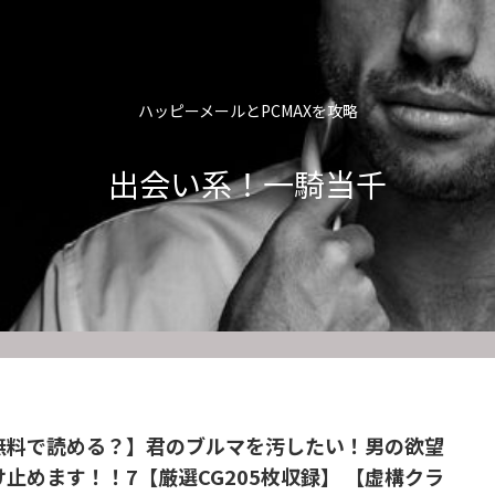
ハッピーメールとPCMAXを攻略
出会い系！一騎当千
無料で読める？】君のブルマを汚したい！男の欲望
け止めます！！7【厳選CG205枚収録】 【虚構クラ