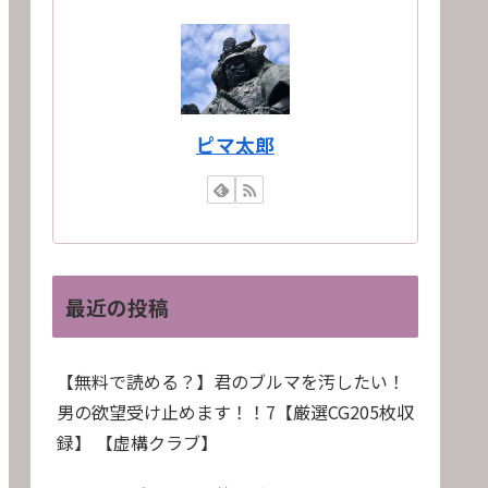
ピマ太郎
最近の投稿
【無料で読める？】君のブルマを汚したい！
男の欲望受け止めます！！7【厳選CG205枚収
録】 【虚構クラブ】