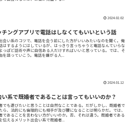
2024.02.02
ッチングアプリで電話はしなくてもいいという話
出会い系のコツで、電話を会う前にした方がいいみたいなのを聞く。俺
話はするようにはしているが、はっきり言っちゃうと電話なんていらな
よっぽど話術や声に自信ある人だけすればいいと思っている。では、そ
由を語っていこう。電話を嫌がる人...
2024.01.12
会い系で既婚者であることは言ってもいいのか？
者でも遊びたいと思うことは自然なことである。だがしかし、既婚者で
たら、法的にも倫理的にも相手が及び腰になることは明らかだ。では、
者であることを言わない方がいいのか。否、それは違う。既婚者である
を伝えるメリット出会い系で既婚者...