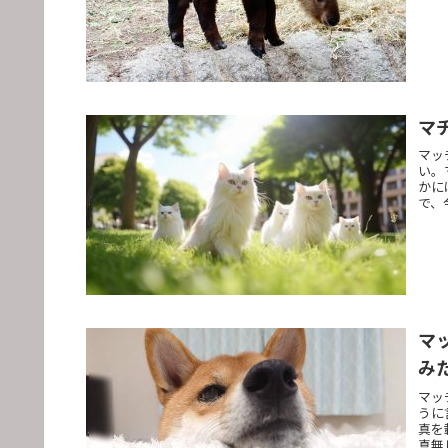
マ
マッ
い。
かに
で、
マ
み
マッ
うに
真を
真無