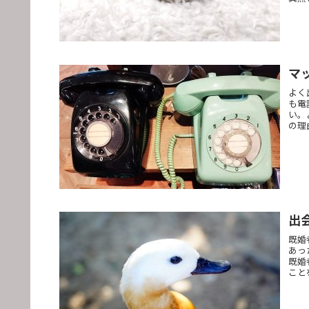
マ
よく
も電
い。
の理
出
既婚
あっ
既婚
こと