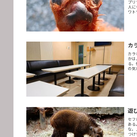
プリ
人に
ワト
カ
カラ
かは
る。
の気
遊
セフ
ある
な。
つけ