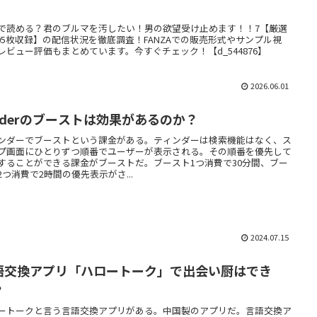
】
で読める？君のブルマを汚したい！男の欲望受け止めます！！7【厳選
205枚収録】の配信状況を徹底調査！FANZAでの販売形式やサンプル視
レビュー評価もまとめています。今すぐチェック！【d_544876】
2026.06.01
inderのブーストは効果があるのか？
ンダーでブーストという課金がある。ティンダーは検索機能はなく、ス
プ画面にひとりずつ順番でユーザーが表示される。その順番を優先して
することができる課金がブーストだ。ブースト1つ消費で30分間、ブー
2つ消費で2時間の優先表示がさ...
2024.07.15
語交換アプリ「ハロートーク」で出会い厨はでき
？
ートークと言う言語交換アプリがある。中国製のアプリだ。言語交換ア