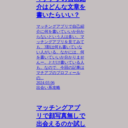
介はどんな文章を
書いたらいい？
マッチングアプリで自己紹
介に何を書いていいか分か
らないという人は多い。マ
ッチングアプリを見てみて
も、3割は何も書いていな
い人がいる。なかには、何
を書いていいか分かりませ
んー。とだけ書いている人
も。なので、今回の記事は
マチアプのプロフィール
の...
2024.03.06
出会い系攻略
マッチングアプ
リで顔写真無しで
出会えるのか試し