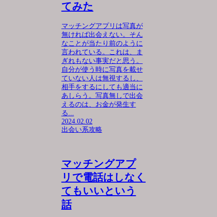
てみた
マッチングアプリは写真が
無ければ出会えない。そん
なことが当たり前のように
言われている。これは、ま
ぎれもない事実だと思う。
自分が使う時に写真を載せ
ていない人は無視するし、
相手をするにしても適当に
あしらう。写真無しで出会
えるのは、お金が発生す
る...
2024.02.02
出会い系攻略
マッチングアプ
リで電話はしなく
てもいいという
話