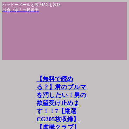
ハッピーメールとPCMAXを攻略
出会い系！一騎当千
【無料で読め
る？】君のブルマ
を汚したい！男の
欲望受け止めま
す！！7【厳選
CG205枚収録】
【虚構クラブ】