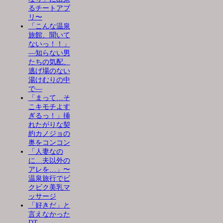
るチートアプ
リ〜
「こんな温泉
旅館、聞いて
ないっ！！」
―知らない男
たちの気配、
逃げ場のない
湯けむりの中
で―
「まって…そ
こキモチよす
ぎるっ！」挿
れたがりな契
約カノジョの
奥をコンコン
「人妻なの
に…夫以外の
アレを…」〜
温泉旅行でビ
クビク美乳マ
ッサージ
「好きだ」と
言えなかった
DT