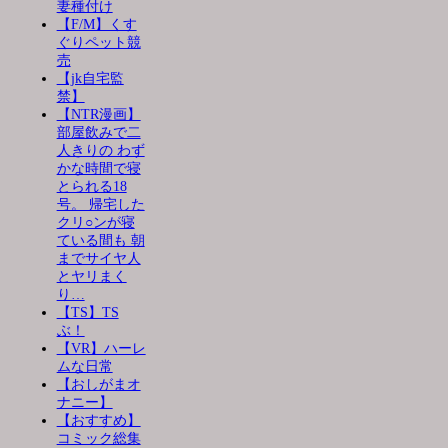
妻種付け
【F/M】くす
ぐりペット競
売
【jk自宅監
禁】
【NTR漫画】
部屋飲みで二
人きりの わず
かな時間で寝
とられる18
号。 帰宅した
クリ○ンが寝
ている間も 朝
までサイヤ人
とヤリまく
り…
【TS】TS
ぶ！
【VR】ハーレ
ムな日常
【おしがまオ
ナニー】
【おすすめ】
コミック総集