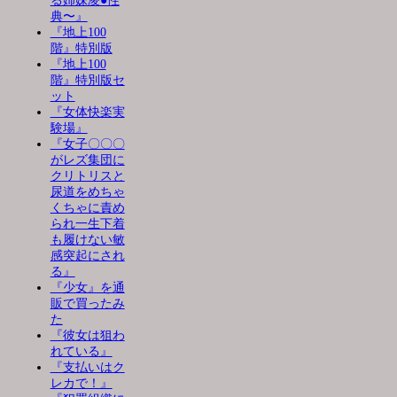
る姉妹凌●性
典〜』
『地上100
階』特別版
『地上100
階』特別版セ
ット
『女体快楽実
験場』
『女子〇〇〇
がレズ集団に
クリトリスと
尿道をめちゃ
くちゃに責め
られ一生下着
も履けない敏
感突起にされ
る』
『少女』を通
販で買ったみ
た
『彼女は狙わ
れている』
『支払いはク
レカで！』