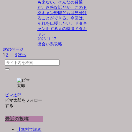
も来ない。そんなの普通
だ。迷惑な話だが、このド
タキャン野郎どもは見分け
ることができる。今回は、
それを伝授したい。ドタキ
ャンをする人の特徴ドタキ
ャン...
2023.11.17
出会い系攻略
次のページ
1
2
…
8
次へ
ピマ太郎
ピマ太郎をフォロー
する
最近の投稿
【無料で読め