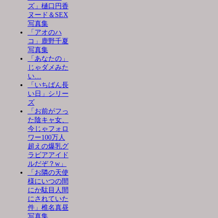
ズ」樋口円香
ヌード＆SEX
写真集
「アオのハ
コ」鹿野千夏
写真集
「あなたの」
じゃダメみた
い…
「いちばん長
い日」シリー
ズ
「お前がフっ
た陰キャ女、
今じゃフォロ
ワー100万人
超えの爆乳グ
ラビアアイド
ルだぞ？w」
「お隣の天使
様にいつの間
にか駄目人間
にされていた
件」椎名真昼
写真集