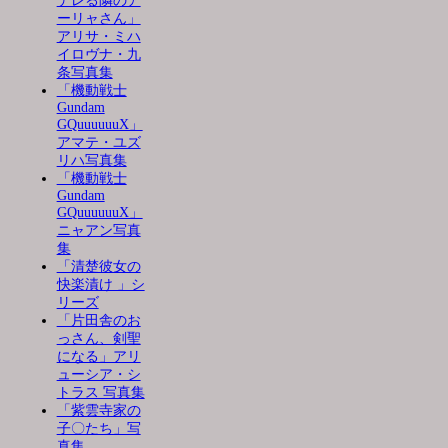
デレる隣のア
ーリャさん」
アリサ・ミハ
イロヴナ・九
条写真集
「機動戦士
Gundam
GQuuuuuuX」
アマテ・ユズ
リハ写真集
「機動戦士
Gundam
GQuuuuuuX」
ニャアン写真
集
「清楚彼女の
快楽漬け 」シ
リーズ
「片田舎のお
っさん、剣聖
になる」アリ
ューシア・シ
トラス 写真集
「紫雲寺家の
子〇たち」写
真集