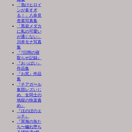
「負けヒロイ
ンが多すぎ
る！」八奈見
杏菜写真集
「黒岩メダカ
に私の可愛い
が通じない」
川井モナ写真
集
『7日間の寝
取らせ記録』
『おっぱい』
作品集
『お尻』作品
集
『チアガール
集団レズいじ
め、女同士の
地獄の快楽責
め』
『ほのぼのエ
ッチ』
『冥海の魚た
ち〜穢れ堕ち