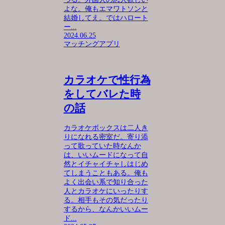
よな。俺もエマワトソンと
結婚してえ。ではハロート
ー...
2024.06.25
マッチングアプリ
カラオケで性行為
をしてバレた時
の話
カラオケボックスは二人き
りになれる密室だ。寄り添
って歌っていた時なんか
は、いいムードになって自
然とイチャイチャしはじめ
てしまうこともある。俺も
よく出会い系で知り合った
人とカラオケにいったりす
る。相手もその気だったり
するから、なんかいいムー
ド...