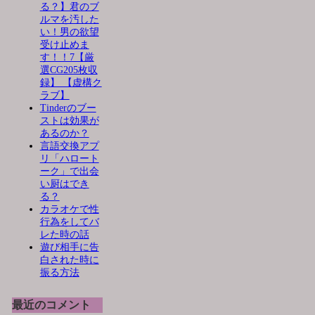
る？】君のブ
ルマを汚した
い！男の欲望
受け止めま
す！！7【厳
選CG205枚収
録】 【虚構ク
ラブ】
Tinderのブー
ストは効果が
あるのか？
言語交換アプ
リ「ハロート
ーク」で出会
い厨はでき
る？
カラオケで性
行為をしてバ
レた時の話
遊び相手に告
白された時に
振る方法
最近のコメント