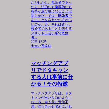
だがしかし、既婚者であっ
たら、法的にも倫理的にも
相手が及び腰になることは
明らかだ。では、既婚者で
あることを言わない方がい
いのか。否、それは違う。
既婚者であることを伝える
メリット出会い系で既婚
者...
2023.12.25
出会い系攻略
マッチングアプ
リでドタキャン
する人は事前に分
かる！その特徴
マッチングアプリは、ドタ
キャンが当たり前のように
おこる。会う前に音信不
通。待ち合わせ場所にだれ