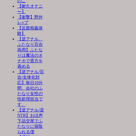
のこ
【耐久オナニ
ー】
【衝撃】野外
レ○プ
【近親相姦体
験】
【逆アナル、
ふたなり百合
両用】ふたな
りは魔法のオ
ナホで貴方を
責める
【逆アナル/百
合/女体化対
応】毎日10分
間、会社のふ
たなり女性の
性処理担当で
す。
【逆アナル/逆
NTR】おほ声
下品交尾でふ
たなりに寝取
られる僕