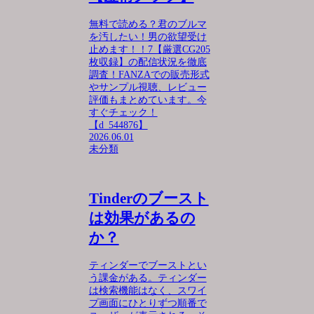
無料で読める？君のブルマ
を汚したい！男の欲望受け
止めます！！7【厳選CG205
枚収録】の配信状況を徹底
調査！FANZAでの販売形式
やサンプル視聴、レビュー
評価もまとめています。今
すぐチェック！
【d_544876】
2026.06.01
未分類
Tinderのブースト
は効果があるの
か？
ティンダーでブーストとい
う課金がある。ティンダー
は検索機能はなく、スワイ
プ画面にひとりずつ順番で