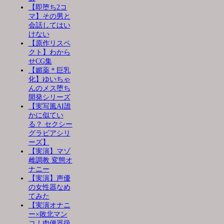
【即堕ち2コ
マ】その男と
会話してはい
けない
【原作リスペ
クト】わから
せCG集
【媚薬＊巨乳
化】ゆいちゃ
んのメス堕ち
開発シリーズ
【実写風AI誰
かに似てい
る？ セクシー
グラビアシリ
ーズ】
【実演】マゾ
雌調教 変態オ
ナニー
【実演】声優
の女性器なめ
てみた
【実演オナニ
ー×敗北マン
コ！肉便器扱