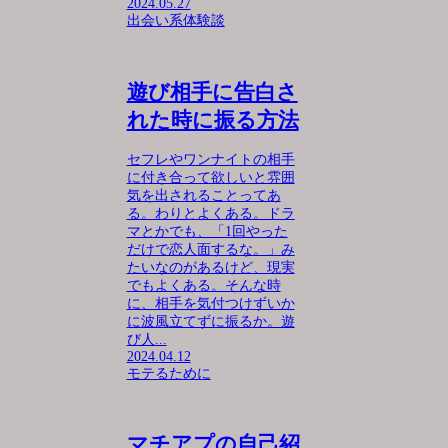
2024.05.27
出会い系体験談
遊び相手に告白さ
れた時に振る方法
セフレやワンナイトの相手
に付き合って欲しいと雰囲
気を出されることってあ
る。わりとよくある。ドラ
マとかでも、「1回やった
だけで恋人面するな。」み
たいなのがあるけど、現実
でもよくある。そんな時
に、相手を気付つけずいか
に波風立てずに振るか。遊
び人...
2024.04.12
モテるために
マチアプの自己紹