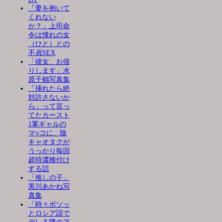
「妻を抱いて
くれない
か？」上司命
令は憧れの女
（ひと）との
不貞SEX
「彼女、お借
りします」水
原千鶴写真集
「挿れたら絶
対許さないか
ら」って言っ
てたカースト
1軍ギャルの
マ○コに、陰
キャオタクが
うっかり毎回
超特濃種付け
する話
「推しの子」
黒川あかね写
真集
「時々ボソッ
とロシア語で