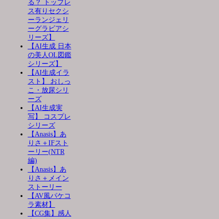
る？ トップレ
ス有りセクシ
ーランジェリ
ーグラビアシ
リーズ】
【AI生成 日本
の美人OL図鑑
シリーズ】
【AI生成イラ
スト】 おしっ
こ・放尿シリ
ーズ
【AI生成実
写】 コスプレ
シリーズ
【Anasis】あ
りさ＋IFスト
ーリー(NTR
編)
【Anasis】あ
りさ＋メイン
ストーリー
【AV風パケコ
ラ素材】
【CG集】感人