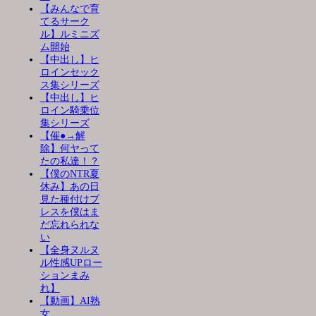
【みんなで育
てるサーク
ル】ルミニズ
ム開始
【中出し】ヒ
ロインセック
ス集シリーズ
【中出し】ヒ
ロイン騎乗位
集シリーズ
【催●→解
除】何ヤって
たの私達！？
【僕のNTR夏
休み】あの日
見た種付けプ
レスを僕はま
だ忘れられな
い
【全身ヌルヌ
ル性感UPロー
ションまみ
れ】
【動画】AI熟
女