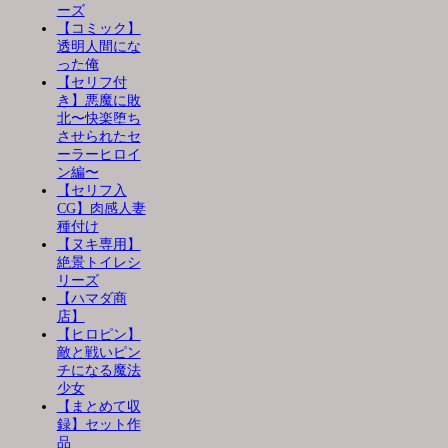
ーズ
【コミック】
透明人間にな
った俺
【セリフ付
き】悪魔に敗
北〜快楽堕ち
させられたセ
ーラーヒロイ
ン編〜
【セリフ入
CG】肉感人妻
種付け
【ヌキ専用】
絶景トイレシ
リーズ
【ハマダ商
店】
【ヒロピン】
敵と戦いピン
チになる魔法
少女
【まとめて収
録】セット作
品