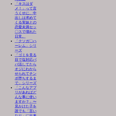
「キスはダ
メ！」って言
うくせに、中
出しは求めて
くる実妹との
恋愛未満セッ
〇スで壊れた
日常。
「クソガ〇ハ
ーレム」シリ
ーズ
「ゴミを見る
目で塩対応パ
パ活してたら
オジにわから
せられてチン
ポ堕ちするま
で」シリーズ
「こんなアプ
リがあればど
んな事に使い
ますか？」〜
見かけた子を
誰でも「言い
なり」に出来