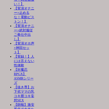
い！】
【実演オナニ
ー×止める
な！電動ピス
トン！】
【実演オナニ
ー×絶対服従
ご奉仕中出
し】
【実演オホ声
×神回セッ
ト】
【実録！】人
には言えない
性体験
【対魔忍
RPGX】
ASMRシリー
ズ
【抜き専】お
下劣ママの乳
コキ膣コキ妄
想SEX
【朗報】激安