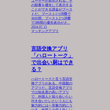
ユーザーが表示される。そ
の順番を優先して表示する
ことができる課金がブース
トだ。ブースト1つ消費で
30分間、ブースト2つ消費
で2時間の優先表示がさ...
2024.07.15
マッチングアプリ
言語交換アプリ
「ハロートーク」
で出会い厨はでき
る？
ハロートークと言う言語交
換アプリがある。中国製の
アプリだ。言語交換アプリ
では知名度の高いアプリ
で、外国人と知り合いたい
付き合いたいという人にも
魅力的には一見魅力的にう
つる。外国人の恋人欲しい