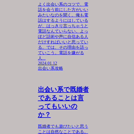
よく出会い系のコツで、電
話を会う前にした方がいい
みたいなのを聞く。俺も電
話はするようにはしている
が、はっきり言っちゃうと
電話なんていらない。よっ
ぽど話術や声に自信ある人
だけすればいいと思ってい
る。では、その理由を語っ
ていこう。電話を嫌がる
人...
2024.01.12
出会い系攻略
出会い系で既婚者
であることは言
ってもいいの
か？
既婚者でも遊びたいと思う
ことは自然なことである。