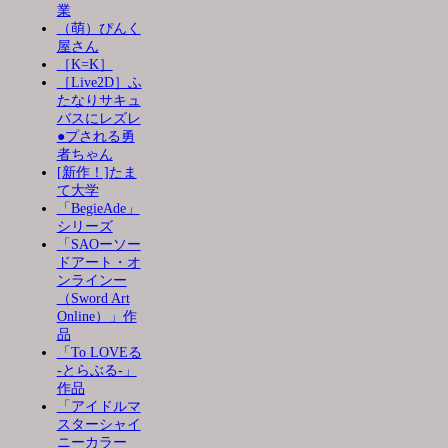
業
（萌）ぴんく
屋さん
［K=K］
［Live2D］ふ
たなりサキュ
バスにレズレ
●プされる勇
者ちゃん
[新作！]たま
て大学
「BegieAde」
シリーズ
「SAOーソー
ドアート・オ
ンラインー
（Sword Art
Online）」作
品
「To LOVEる
-とらぶる-」
作品
「アイドルマ
スターシャイ
ニーカラー