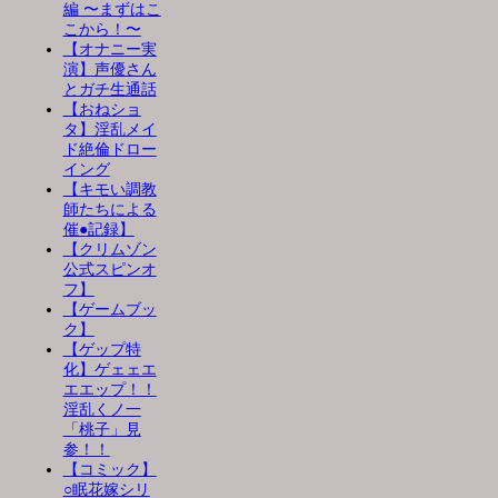
編 〜まずはこ
こから！〜
【オナニー実
演】声優さん
とガチ生通話
【おねショ
タ】淫乱メイ
ド絶倫ドロー
イング
【キモい調教
師たちによる
催●記録】
【クリムゾン
公式スピンオ
フ】
【ゲームブッ
ク】
【ゲップ特
化】ゲェェエ
エエップ！！
淫乱くノ一
「桃子」見
参！！
【コミック】
○眠花嫁シリ