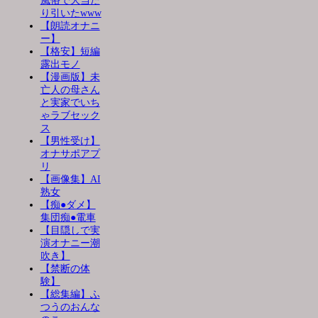
風俗で大当た
り引いたwww
【朗読オナニ
ー】
【格安】短編
露出モノ
【漫画版】未
亡人の母さん
と実家でいち
ゃラブセック
ス
【男性受け】
オナサポアプ
リ
【画像集】AI
熟女
【痴●ダメ】
集団痴●電車
【目隠しで実
演オナニー潮
吹き】
【禁断の体
験】
【総集編】ふ
つうのおんな