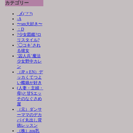
カテゴリー
_〆(´?`?)
-A
〜sm大好き〜
：D
?少女図鑑?ロ
リスタイル?
’◯コキ’され
る彼女
’囚人兵’魔法
少女野中カレ
ン
（JP＋EN）デ
ッカくてつよ
い艦娘が好き
(人妻・主婦・
母)と甘Sエッ
チのなぐさめ
屋
（元）ダンサ
ーママのデカ
パイ丸出し背
徳レッスン
（株）zou乳