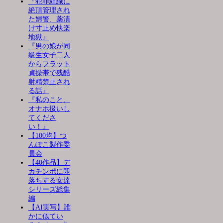
『犯罪組織に
絶頂管理され
た婦警、薬漬
け寸止め快楽
地獄』
『男の娘が同
級生女子二人
からフラット
貞操帯で残酷
射精禁止され
る話』
『私のこと、
オナホ扱いし
てくださ
い！』
【100均】つ
んぽこ製作委
員会
【40作品】デ
カチンポに即
落ちする女達
シリーズ総集
編
【AI実写】誰
かに似てい