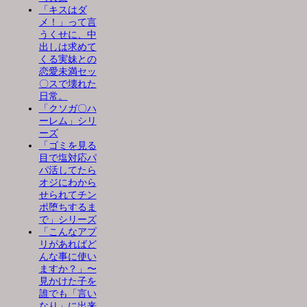
「キスはダ
メ！」って言
うくせに、中
出しは求めて
くる実妹との
恋愛未満セッ
〇スで壊れた
日常。
「クソガ〇ハ
ーレム」シリ
ーズ
「ゴミを見る
目で塩対応パ
パ活してたら
オジにわから
せられてチン
ポ堕ちするま
で」シリーズ
「こんなアプ
リがあればど
んな事に使い
ますか？」〜
見かけた子を
誰でも「言い
なり」に出来