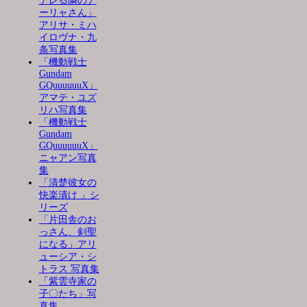
デレる隣のア
ーリャさん」
アリサ・ミハ
イロヴナ・九
条写真集
「機動戦士
Gundam
GQuuuuuuX」
アマテ・ユズ
リハ写真集
「機動戦士
Gundam
GQuuuuuuX」
ニャアン写真
集
「清楚彼女の
快楽漬け 」シ
リーズ
「片田舎のお
っさん、剣聖
になる」アリ
ューシア・シ
トラス 写真集
「紫雲寺家の
子〇たち」写
真集