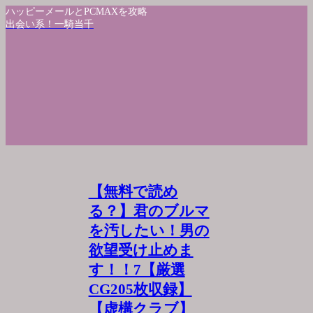
ハッピーメールとPCMAXを攻略
出会い系！一騎当千
【無料で読め
る？】君のブルマ
を汚したい！男の
欲望受け止めま
す！！7【厳選
CG205枚収録】
【虚構クラブ】