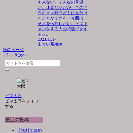
も来ない。そんなの普通
だ。迷惑な話だが、このド
タキャン野郎どもは見分け
ることができる。今回は、
それを伝授したい。ドタキ
ャンをする人の特徴ドタキ
ャン...
2023.11.17
出会い系攻略
次のページ
1
2
…
8
次へ
ピマ太郎
ピマ太郎をフォロー
する
最近の投稿
【無料で読め