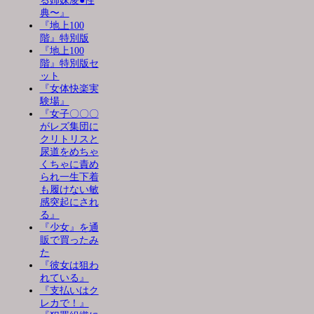
る姉妹凌●性
典〜』
『地上100
階』特別版
『地上100
階』特別版セ
ット
『女体快楽実
験場』
『女子〇〇〇
がレズ集団に
クリトリスと
尿道をめちゃ
くちゃに責め
られ一生下着
も履けない敏
感突起にされ
る』
『少女』を通
販で買ったみ
た
『彼女は狙わ
れている』
『支払いはク
レカで！』