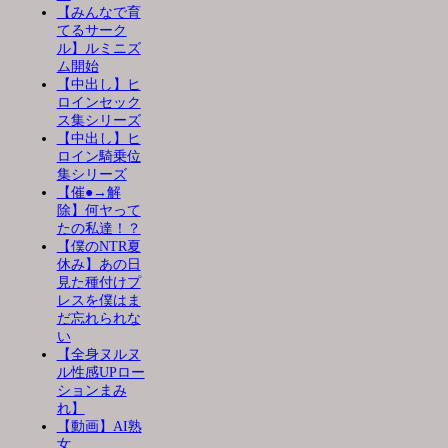
【みんなで育
てるサーク
ル】ルミニズ
ム開始
【中出し】ヒ
ロインセック
ス集シリーズ
【中出し】ヒ
ロイン騎乗位
集シリーズ
【催●→解
除】何ヤって
たの私達！？
【僕のNTR夏
休み】あの日
見た種付けプ
レスを僕はま
だ忘れられな
い
【全身ヌルヌ
ル性感UPロー
ションまみ
れ】
【動画】AI熟
女