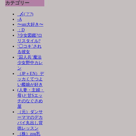
カテゴリー
_〆(´?`?)
-A
〜sm大好き〜
：D
?少女図鑑?ロ
リスタイル?
’◯コキ’され
る彼女
’囚人兵’魔法
少女野中カレ
ン
（JP＋EN）デ
ッカくてつよ
い艦娘が好き
(人妻・主婦・
母)と甘Sエッ
チのなぐさめ
屋
（元）ダンサ
ーママのデカ
パイ丸出し背
徳レッスン
（株）zou乳