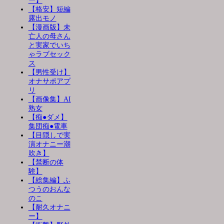
ー】
【格安】短編
露出モノ
【漫画版】未
亡人の母さん
と実家でいち
ゃラブセック
ス
【男性受け】
オナサポアプ
リ
【画像集】AI
熟女
【痴●ダメ】
集団痴●電車
【目隠しで実
演オナニー潮
吹き】
【禁断の体
験】
【総集編】ふ
つうのおんな
のこ
【耐久オナニ
ー】