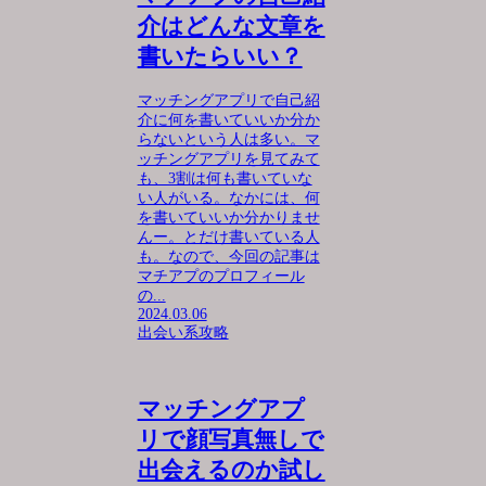
介はどんな文章を
書いたらいい？
マッチングアプリで自己紹
介に何を書いていいか分か
らないという人は多い。マ
ッチングアプリを見てみて
も、3割は何も書いていな
い人がいる。なかには、何
を書いていいか分かりませ
んー。とだけ書いている人
も。なので、今回の記事は
マチアプのプロフィール
の...
2024.03.06
出会い系攻略
マッチングアプ
リで顔写真無しで
出会えるのか試し