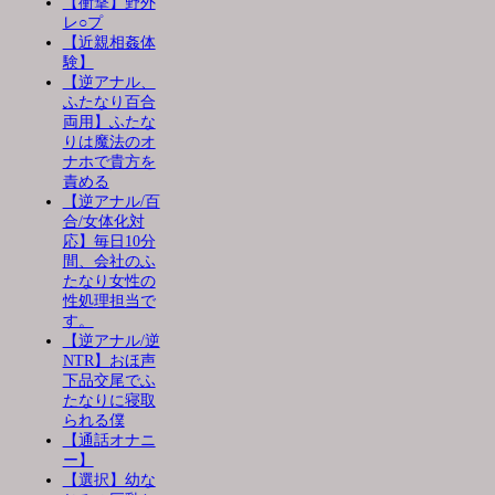
【衝撃】野外
レ○プ
【近親相姦体
験】
【逆アナル、
ふたなり百合
両用】ふたな
りは魔法のオ
ナホで貴方を
責める
【逆アナル/百
合/女体化対
応】毎日10分
間、会社のふ
たなり女性の
性処理担当で
す。
【逆アナル/逆
NTR】おほ声
下品交尾でふ
たなりに寝取
られる僕
【通話オナニ
ー】
【選択】幼な