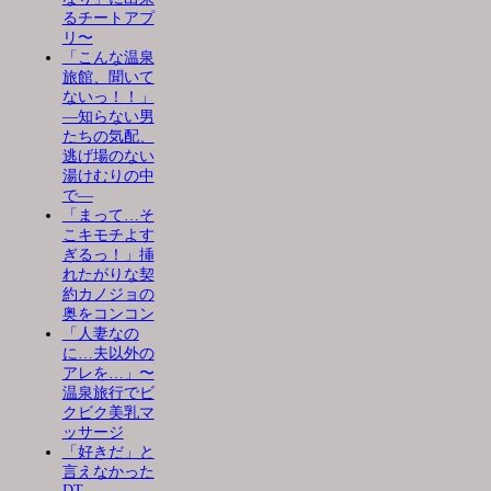
るチートアプ
リ〜
「こんな温泉
旅館、聞いて
ないっ！！」
―知らない男
たちの気配、
逃げ場のない
湯けむりの中
で―
「まって…そ
こキモチよす
ぎるっ！」挿
れたがりな契
約カノジョの
奥をコンコン
「人妻なの
に…夫以外の
アレを…」〜
温泉旅行でビ
クビク美乳マ
ッサージ
「好きだ」と
言えなかった
DT