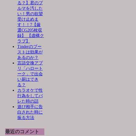
る？】君のブ
ルマを汚した
い！男の欲望
受け止めま
す！！7【厳
選CG205枚収
録】 【虚構ク
ラブ】
Tinderのブー
ストは効果が
あるのか？
言語交換アプ
リ「ハロート
ーク」で出会
い厨はでき
る？
カラオケで性
行為をしてバ
レた時の話
遊び相手に告
白された時に
振る方法
最近のコメント