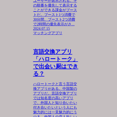
ユーザーが表示される。そ
の順番を優先して表示する
ことができる課金がブース
トだ。ブースト1つ消費で
30分間、ブースト2つ消費
で2時間の優先表示がさ...
2024.07.15
マッチングアプリ
言語交換アプリ
「ハロートーク」
で出会い厨はでき
る？
ハロートークと言う言語交
換アプリがある。中国製の
アプリだ。言語交換アプリ
では知名度の高いアプリ
で、外国人と知り合いたい
付き合いたいという人にも
魅力的には一見魅力的にう
つる。外国人の恋人欲しい