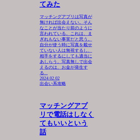
てみた
マッチングアプリは写真が
無ければ出会えない。そん
なことが当たり前のように
言われている。これは、ま
ぎれもない事実だと思う。
自分が使う時に写真を載せ
ていない人は無視するし、
相手をするにしても適当に
あしらう。写真無しで出会
えるのは、お金が発生す
る...
2024.02.02
出会い系攻略
マッチングアプ
リで電話はしなく
てもいいという
話