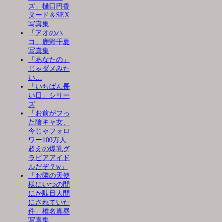
ズ」樋口円香
ヌード＆SEX
写真集
「アオのハ
コ」鹿野千夏
写真集
「あなたの」
じゃダメみた
い…
「いちばん長
い日」シリー
ズ
「お前がフっ
た陰キャ女、
今じゃフォロ
ワー100万人
超えの爆乳グ
ラビアアイド
ルだぞ？w」
「お隣の天使
様にいつの間
にか駄目人間
にされていた
件」椎名真昼
写真集