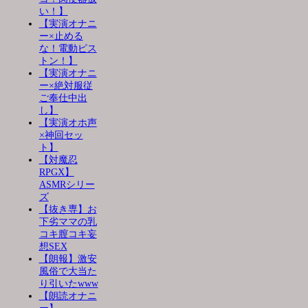
い！】
【実演オナニ
ー×止める
な！電動ピス
トン！】
【実演オナニ
ー×絶対服従
ご奉仕中出
し】
【実演オホ声
×神回セッ
ト】
【対魔忍
RPGX】
ASMRシリー
ズ
【抜き専】お
下劣ママの乳
コキ膣コキ妄
想SEX
【朗報】激安
風俗で大当た
り引いたwww
【朗読オナニ