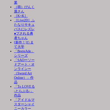
業
（萌）ぴんく
屋さん
［K=K］
［Live2D］ふ
たなりサキュ
バスにレズレ
●プされる勇
者ちゃん
[新作！]たま
て大学
「BegieAde」
シリーズ
「SAOーソー
ドアート・オ
ンラインー
（Sword Art
Online）」作
品
「To LOVEる
-とらぶる-」
作品
「アイドルマ
スターシャイ
ニーカラー