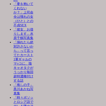
「妻を抱いて
くれない
か？」上司命
令は憧れの女
（ひと）との
不貞SEX
「彼女、お借
りします」水
原千鶴写真集
「挿れたら絶
対許さないか
ら」って言っ
てたカースト
1軍ギャルの
マ○コに、陰
キャオタクが
うっかり毎回
超特濃種付け
する話
「推しの子」
黒川あかね写
真集
「時々ボソッ
とロシア語で