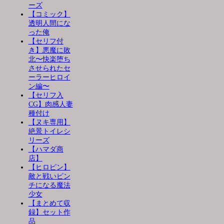
ーズ
【コミック】
透明人間にな
った俺
【セリフ付
き】悪魔に敗
北〜快楽堕ち
させられたセ
ーラーヒロイ
ン編〜
【セリフ入
CG】肉感人妻
種付け
【ヌキ専用】
絶景トイレシ
リーズ
【ハマダ商
店】
【ヒロピン】
敵と戦いピン
チになる魔法
少女
【まとめて収
録】セット作
品