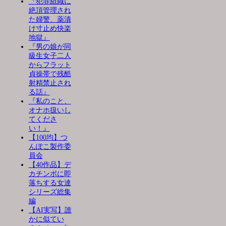
『犯罪組織に
絶頂管理され
た婦警、薬漬
け寸止め快楽
地獄』
『男の娘が同
級生女子二人
からフラット
貞操帯で残酷
射精禁止され
る話』
『私のこと、
オナホ扱いし
てくださ
い！』
【100均】つ
んぽこ製作委
員会
【40作品】デ
カチンポに即
落ちする女達
シリーズ総集
編
【AI実写】誰
かに似てい