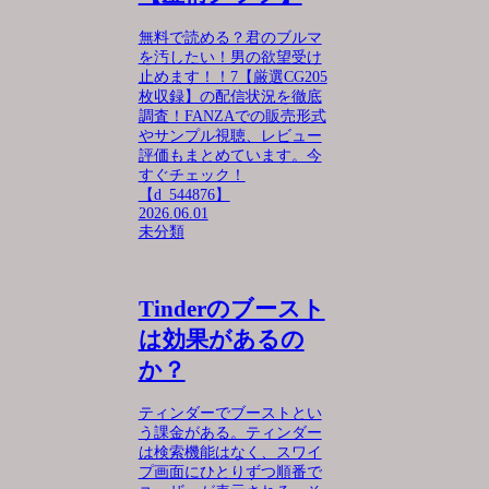
無料で読める？君のブルマ
を汚したい！男の欲望受け
止めます！！7【厳選CG205
枚収録】の配信状況を徹底
調査！FANZAでの販売形式
やサンプル視聴、レビュー
評価もまとめています。今
すぐチェック！
【d_544876】
2026.06.01
未分類
Tinderのブースト
は効果があるの
か？
ティンダーでブーストとい
う課金がある。ティンダー
は検索機能はなく、スワイ
プ画面にひとりずつ順番で