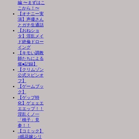
編 〜まずはこ
こから！〜
【オナニー実
演】声優さん
とガチ生通話
【おねショ
タ】淫乱メイ
ド絶倫ドロー
イング
【キモい調教
師たちによる
催●記録】
【クリムゾン
公式スピンオ
フ】
【ゲームブッ
ク】
【ゲップ特
化】ゲェェエ
エエップ！！
淫乱くノ一
「桃子」見
参！！
【コミック】
○眠花嫁シリ