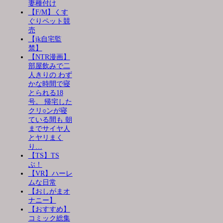
妻種付け
【F/M】くす
ぐりペット競
売
【jk自宅監
禁】
【NTR漫画】
部屋飲みで二
人きりの わず
かな時間で寝
とられる18
号。 帰宅した
クリ○ンが寝
ている間も 朝
までサイヤ人
とヤリまく
り…
【TS】TS
ぶ！
【VR】ハーレ
ムな日常
【おしがまオ
ナニー】
【おすすめ】
コミック総集