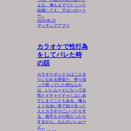
よな。俺もエマワトソンと
結婚してえ。ではハロート
ー...
2024.06.25
マッチングアプリ
カラオケで性行為
をしてバレた時
の話
カラオケボックスは二人き
りになれる密室だ。寄り添
って歌っていた時なんか
は、いいムードになって自
然とイチャイチャしはじめ
てしまうこともある。俺も
よく出会い系で知り合った
人とカラオケにいったりす
る。相手もその気だったり
するから、なんかいいムー
ド...