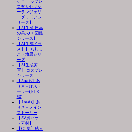
る？ トップレ
ス有りセクシ
ーランジェリ
ーグラビアシ
リーズ】
【AI生成 日本
の美人OL図鑑
シリーズ】
【AI生成イラ
スト】 おしっ
こ・放尿シリ
ーズ
【AI生成実
写】 コスプレ
シリーズ
【Anasis】あ
りさ＋IFスト
ーリー(NTR
編)
【Anasis】あ
りさ＋メイン
ストーリー
【AV風パケコ
ラ素材】
【CG集】感人