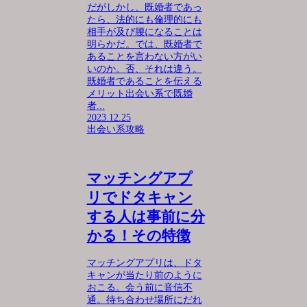
だがしかし、既婚者であっ
たら、法的にも倫理的にも
相手が及び腰になることは
明らかだ。では、既婚者で
あることを言わない方がい
いのか。否、それは違う。
既婚者であることを伝える
メリット出会い系で既婚
者...
2023.12.25
出会い系攻略
マッチングアプ
リでドタキャン
する人は事前に分
かる！その特徴
マッチングアプリは、ドタ
キャンが当たり前のように
おこる。会う前に音信不
通。待ち合わせ場所にだれ