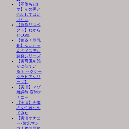
【即堕ち2コ
マ】その男と
会話してはい
けない
【原作リスペ
クト】わから
せCG集
【媚薬＊巨乳
化】ゆいちゃ
んのメス堕ち
開発シリーズ
【実写風AI誰
かに似てい
る？ セクシー
グラビアシリ
ーズ】
【実演】マゾ
雌調教 変態オ
ナニー
【実演】声優
の女性器なめ
てみた
【実演オナニ
ー×敗北マン
コ！肉便器扱