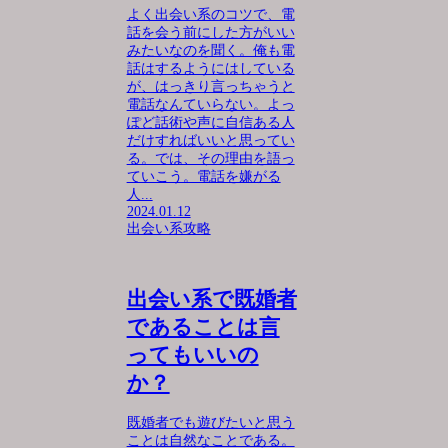
よく出会い系のコツで、電
話を会う前にした方がいい
みたいなのを聞く。俺も電
話はするようにはしている
が、はっきり言っちゃうと
電話なんていらない。よっ
ぽど話術や声に自信ある人
だけすればいいと思ってい
る。では、その理由を語っ
ていこう。電話を嫌がる
人...
2024.01.12
出会い系攻略
出会い系で既婚者
であることは言
ってもいいの
か？
既婚者でも遊びたいと思う
ことは自然なことである。