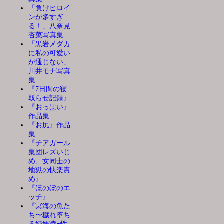
「負けヒロイ
ンが多すぎ
る！」八奈見
杏菜写真集
「黒岩メダカ
に私の可愛い
が通じない」
川井モナ写真
集
『7日間の寝
取らせ記録』
『おっぱい』
作品集
『お尻』作品
集
『チアガール
集団レズいじ
め、女同士の
地獄の快楽責
め』
『ほのぼのエ
ッチ』
『冥海の魚た
ち〜穢れ堕ち