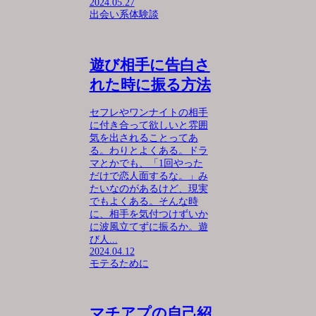
2024.05.27
出会い系体験談
遊び相手に告白さ
れた時に振る方法
セフレやワンナイトの相手
に付き合って欲しいと雰囲
気を出されることってあ
る。わりとよくある。ドラ
マとかでも、「1回やった
だけで恋人面するな。」み
たいなのがあるけど、現実
でもよくある。そんな時
に、相手を気付つけずいか
に波風立てずに振るか。遊
び人...
2024.04.12
モテるために
マチアプの自己紹