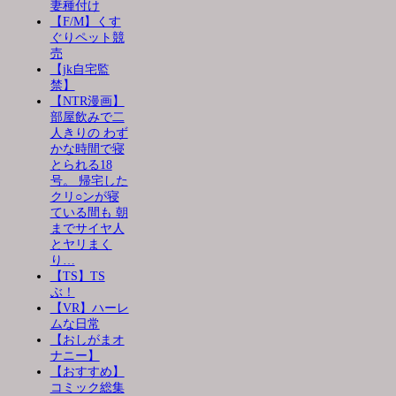
妻種付け
【F/M】くす
ぐりペット競
売
【jk自宅監
禁】
【NTR漫画】
部屋飲みで二
人きりの わず
かな時間で寝
とられる18
号。 帰宅した
クリ○ンが寝
ている間も 朝
までサイヤ人
とヤリまく
り…
【TS】TS
ぶ！
【VR】ハーレ
ムな日常
【おしがまオ
ナニー】
【おすすめ】
コミック総集