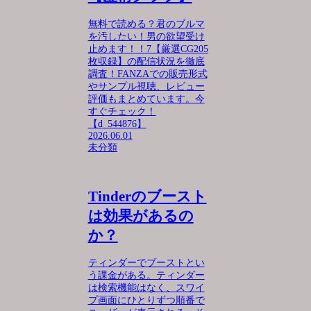
無料で読める？君のブルマ
を汚したい！男の欲望受け
止めます！！7【厳選CG205
枚収録】の配信状況を徹底
調査！FANZAでの販売形式
やサンプル視聴、レビュー
評価もまとめています。今
すぐチェック！
【d_544876】
2026.06.01
未分類
Tinderのブースト
は効果があるの
か？
ティンダーでブーストとい
う課金がある。ティンダー
は検索機能はなく、スワイ
プ画面にひとりずつ順番で