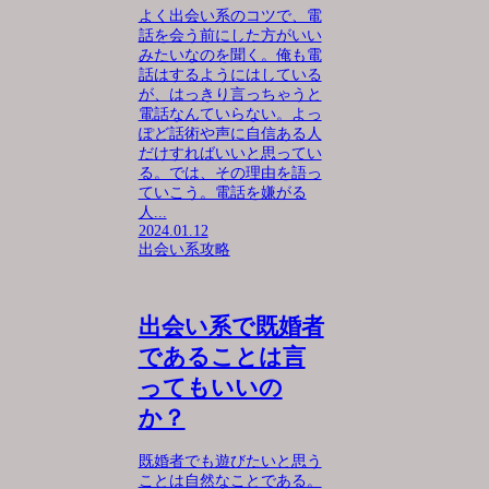
よく出会い系のコツで、電
話を会う前にした方がいい
みたいなのを聞く。俺も電
話はするようにはしている
が、はっきり言っちゃうと
電話なんていらない。よっ
ぽど話術や声に自信ある人
だけすればいいと思ってい
る。では、その理由を語っ
ていこう。電話を嫌がる
人...
2024.01.12
出会い系攻略
出会い系で既婚者
であることは言
ってもいいの
か？
既婚者でも遊びたいと思う
ことは自然なことである。