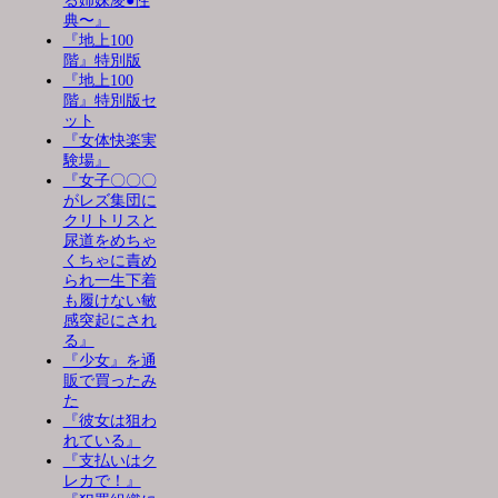
る姉妹凌●性
典〜』
『地上100
階』特別版
『地上100
階』特別版セ
ット
『女体快楽実
験場』
『女子〇〇〇
がレズ集団に
クリトリスと
尿道をめちゃ
くちゃに責め
られ一生下着
も履けない敏
感突起にされ
る』
『少女』を通
販で買ったみ
た
『彼女は狙わ
れている』
『支払いはク
レカで！』