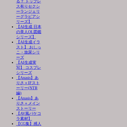
る？ トップレ
ス有りセクシ
ーランジェリ
ーグラビアシ
リーズ】
【AI生成 日本
の美人OL図鑑
シリーズ】
【AI生成イラ
スト】 おしっ
こ・放尿シリ
ーズ
【AI生成実
写】 コスプレ
シリーズ
【Anasis】あ
りさ＋IFスト
ーリー(NTR
編)
【Anasis】あ
りさ＋メイン
ストーリー
【AV風パケコ
ラ素材】
【CG集】感人