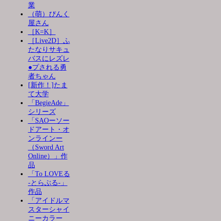
業
（萌）ぴんく
屋さん
［K=K］
［Live2D］ふ
たなりサキュ
バスにレズレ
●プされる勇
者ちゃん
[新作！]たま
て大学
「BegieAde」
シリーズ
「SAOーソー
ドアート・オ
ンラインー
（Sword Art
Online）」作
品
「To LOVEる
-とらぶる-」
作品
「アイドルマ
スターシャイ
ニーカラー