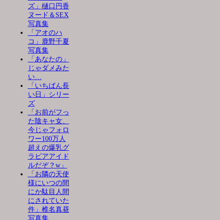
ズ」樋口円香
ヌード＆SEX
写真集
「アオのハ
コ」鹿野千夏
写真集
「あなたの」
じゃダメみた
い…
「いちばん長
い日」シリー
ズ
「お前がフっ
た陰キャ女、
今じゃフォロ
ワー100万人
超えの爆乳グ
ラビアアイド
ルだぞ？w」
「お隣の天使
様にいつの間
にか駄目人間
にされていた
件」椎名真昼
写真集