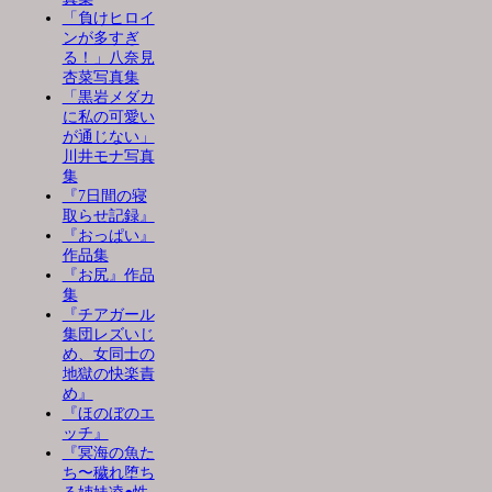
「負けヒロイ
ンが多すぎ
る！」八奈見
杏菜写真集
「黒岩メダカ
に私の可愛い
が通じない」
川井モナ写真
集
『7日間の寝
取らせ記録』
『おっぱい』
作品集
『お尻』作品
集
『チアガール
集団レズいじ
め、女同士の
地獄の快楽責
め』
『ほのぼのエ
ッチ』
『冥海の魚た
ち〜穢れ堕ち