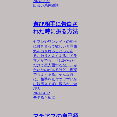
2024.05.27
出会い系体験談
遊び相手に告白さ
れた時に振る方法
セフレやワンナイトの相手
に付き合って欲しいと雰囲
気を出されることってあ
る。わりとよくある。ドラ
マとかでも、「1回やった
だけで恋人面するな。」み
たいなのがあるけど、現実
でもよくある。そんな時
に、相手を気付つけずいか
に波風立てずに振るか。遊
び人...
2024.04.12
モテるために
マチアプの自己紹