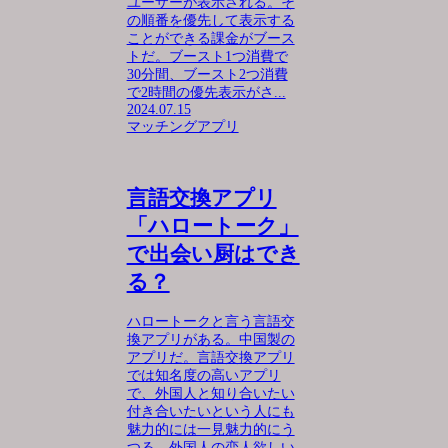
ユーザーが表示される。そ
の順番を優先して表示する
ことができる課金がブース
トだ。ブースト1つ消費で
30分間、ブースト2つ消費
で2時間の優先表示がさ...
2024.07.15
マッチングアプリ
言語交換アプリ
「ハロートーク」
で出会い厨はでき
る？
ハロートークと言う言語交
換アプリがある。中国製の
アプリだ。言語交換アプリ
では知名度の高いアプリ
で、外国人と知り合いたい
付き合いたいという人にも
魅力的には一見魅力的にう
つる。外国人の恋人欲しい