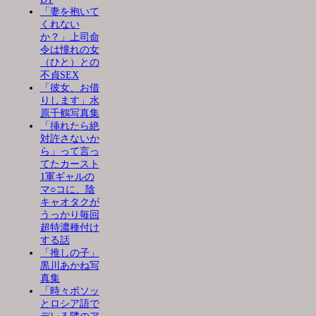
「妻を抱いて
くれない
か？」上司命
令は憧れの女
（ひと）との
不貞SEX
「彼女、お借
りします」水
原千鶴写真集
「挿れたら絶
対許さないか
ら」って言っ
てたカースト
1軍ギャルの
マ○コに、陰
キャオタクが
うっかり毎回
超特濃種付け
する話
「推しの子」
黒川あかね写
真集
「時々ボソッ
とロシア語で