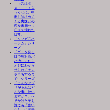
「キスはダ
メ！」って言
うくせに、中
出しは求めて
くる実妹との
恋愛未満セッ
〇スで壊れた
日常。
「クソガ〇ハ
ーレム」シリ
ーズ
「ゴミを見る
目で塩対応パ
パ活してたら
オジにわから
せられてチン
ポ堕ちするま
で」シリーズ
「こんなアプ
リがあればど
んな事に使い
ますか？」〜
見かけた子を
誰でも「言い
なり」に出来