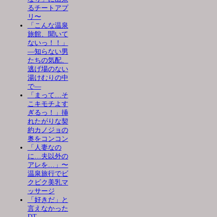
るチートアプ
リ〜
「こんな温泉
旅館、聞いて
ないっ！！」
―知らない男
たちの気配、
逃げ場のない
湯けむりの中
で―
「まって…そ
こキモチよす
ぎるっ！」挿
れたがりな契
約カノジョの
奥をコンコン
「人妻なの
に…夫以外の
アレを…」〜
温泉旅行でビ
クビク美乳マ
ッサージ
「好きだ」と
言えなかった
DT