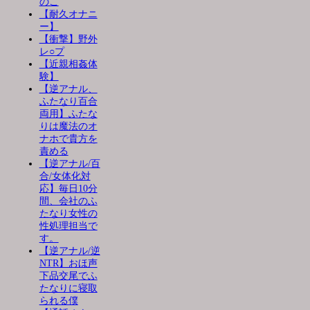
のこ
【耐久オナニ
ー】
【衝撃】野外
レ○プ
【近親相姦体
験】
【逆アナル、
ふたなり百合
両用】ふたな
りは魔法のオ
ナホで貴方を
責める
【逆アナル/百
合/女体化対
応】毎日10分
間、会社のふ
たなり女性の
性処理担当で
す。
【逆アナル/逆
NTR】おほ声
下品交尾でふ
たなりに寝取
られる僕