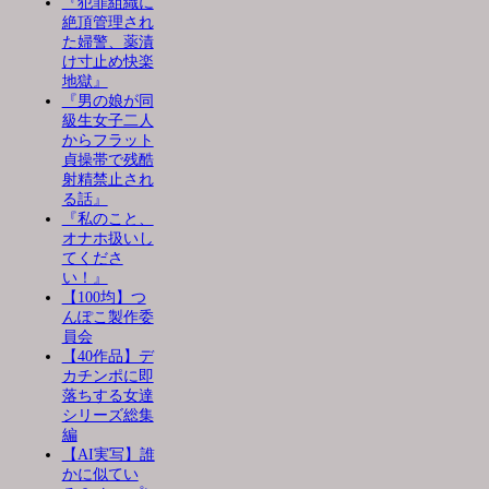
『犯罪組織に
絶頂管理され
た婦警、薬漬
け寸止め快楽
地獄』
『男の娘が同
級生女子二人
からフラット
貞操帯で残酷
射精禁止され
る話』
『私のこと、
オナホ扱いし
てくださ
い！』
【100均】つ
んぽこ製作委
員会
【40作品】デ
カチンポに即
落ちする女達
シリーズ総集
編
【AI実写】誰
かに似てい