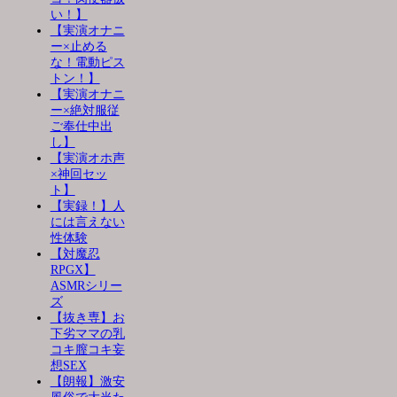
い！】
【実演オナニ
ー×止める
な！電動ピス
トン！】
【実演オナニ
ー×絶対服従
ご奉仕中出
し】
【実演オホ声
×神回セッ
ト】
【実録！】人
には言えない
性体験
【対魔忍
RPGX】
ASMRシリー
ズ
【抜き専】お
下劣ママの乳
コキ膣コキ妄
想SEX
【朗報】激安