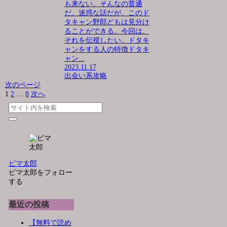
も来ない。そんなの普通
だ。迷惑な話だが、このド
タキャン野郎どもは見分け
ることができる。今回は、
それを伝授したい。ドタキ
ャンをする人の特徴ドタキ
ャン...
2023.11.17
出会い系攻略
次のページ
1
2
…
8
次へ
ピマ太郎
ピマ太郎をフォロー
する
最近の投稿
【無料で読め