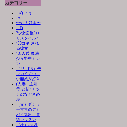
カテゴリー
_〆(´?`?)
-A
〜sm大好き〜
：D
?少女図鑑?ロ
リスタイル?
’◯コキ’され
る彼女
’囚人兵’魔法
少女野中カレ
ン
（JP＋EN）デ
ッカくてつよ
い艦娘が好き
(人妻・主婦・
母)と甘Sエッ
チのなぐさめ
屋
（元）ダンサ
ーママのデカ
パイ丸出し背
徳レッスン
（株）zou乳