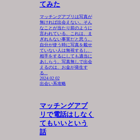
てみた
マッチングアプリは写真が
無ければ出会えない。そん
なことが当たり前のように
言われている。これは、ま
ぎれもない事実だと思う。
自分が使う時に写真を載せ
ていない人は無視するし、
相手をするにしても適当に
あしらう。写真無しで出会
えるのは、お金が発生す
る...
2024.02.02
出会い系攻略
マッチングアプ
リで電話はしなく
てもいいという
話