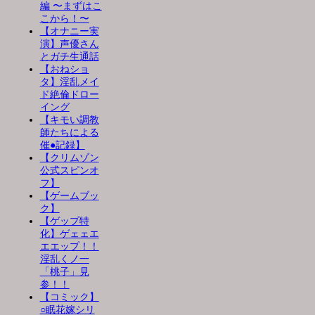
編 〜まずはこ
こから！〜
【オナニー実
演】声優さん
とガチ生通話
【おねショ
タ】淫乱メイ
ド絶倫ドロー
イング
【キモい調教
師たちによる
催●記録】
【クリムゾン
公式スピンオ
フ】
【ゲームブッ
ク】
【ゲップ特
化】ゲェェエ
エエップ！！
淫乱くノ一
「桃子」見
参！！
【コミック】
○眠花嫁シリ