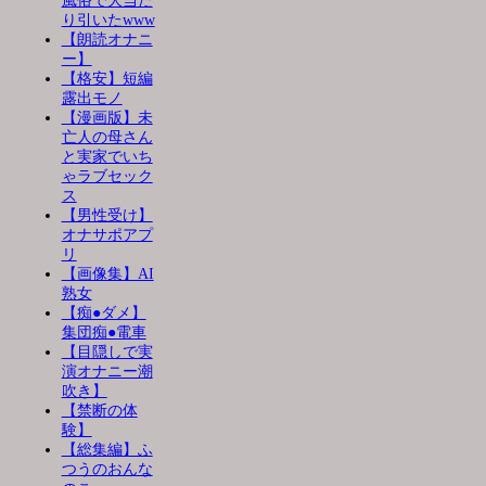
風俗で大当た
り引いたwww
【朗読オナニ
ー】
【格安】短編
露出モノ
【漫画版】未
亡人の母さん
と実家でいち
ゃラブセック
ス
【男性受け】
オナサポアプ
リ
【画像集】AI
熟女
【痴●ダメ】
集団痴●電車
【目隠しで実
演オナニー潮
吹き】
【禁断の体
験】
【総集編】ふ
つうのおんな