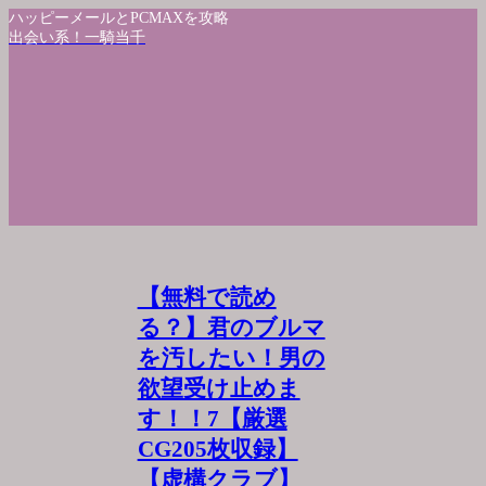
ハッピーメールとPCMAXを攻略
出会い系！一騎当千
【無料で読め
る？】君のブルマ
を汚したい！男の
欲望受け止めま
す！！7【厳選
CG205枚収録】
【虚構クラブ】