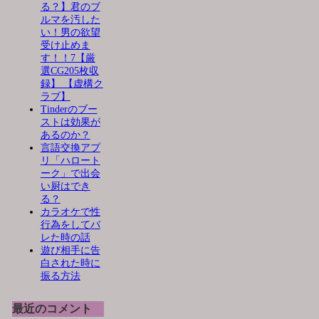
る？】君のブ
ルマを汚した
い！男の欲望
受け止めま
す！！7【厳
選CG205枚収
録】 【虚構ク
ラブ】
Tinderのブー
ストは効果が
あるのか？
言語交換アプ
リ「ハロート
ーク」で出会
い厨はでき
る？
カラオケで性
行為をしてバ
レた時の話
遊び相手に告
白された時に
振る方法
最近のコメント