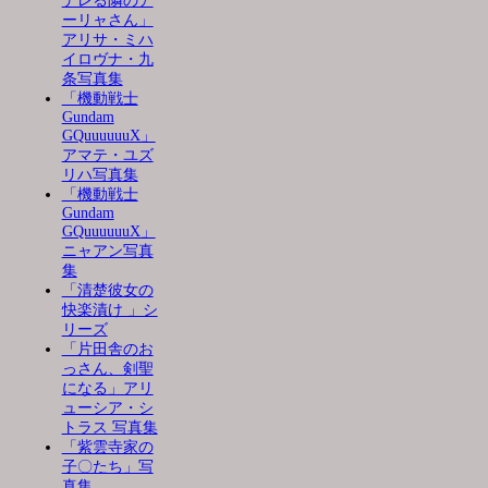
デレる隣のア
ーリャさん」
アリサ・ミハ
イロヴナ・九
条写真集
「機動戦士
Gundam
GQuuuuuuX」
アマテ・ユズ
リハ写真集
「機動戦士
Gundam
GQuuuuuuX」
ニャアン写真
集
「清楚彼女の
快楽漬け 」シ
リーズ
「片田舎のお
っさん、剣聖
になる」アリ
ューシア・シ
トラス 写真集
「紫雲寺家の
子〇たち」写
真集