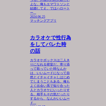
よな。俺もエマワトソンと
結婚してえ。ではハロート
ー...
2024.06.25
マッチングアプリ
カラオケで性行為
をしてバレた時
の話
カラオケボックスは二人き
りになれる密室だ。寄り添
って歌っていた時なんか
は、いいムードになって自
然とイチャイチャしはじめ
てしまうこともある。俺も
よく出会い系で知り合った
人とカラオケにいったりす
る。相手もその気だったり
するから、なんかいいムー
ド...