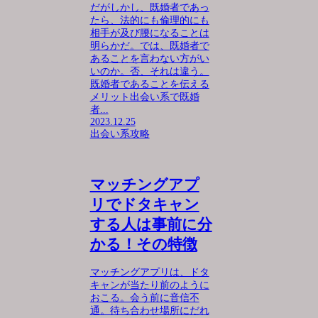
だがしかし、既婚者であっ
たら、法的にも倫理的にも
相手が及び腰になることは
明らかだ。では、既婚者で
あることを言わない方がい
いのか。否、それは違う。
既婚者であることを伝える
メリット出会い系で既婚
者...
2023.12.25
出会い系攻略
マッチングアプ
リでドタキャン
する人は事前に分
かる！その特徴
マッチングアプリは、ドタ
キャンが当たり前のように
おこる。会う前に音信不
通。待ち合わせ場所にだれ