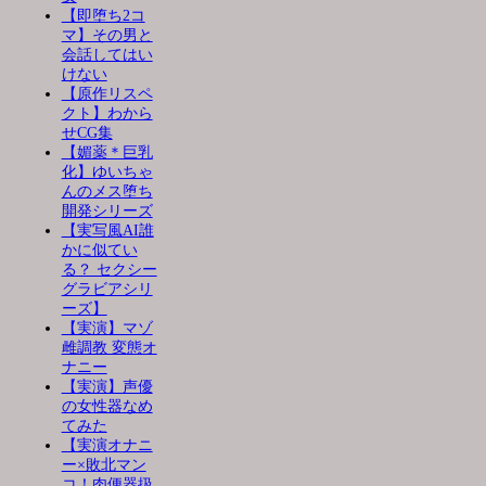
【即堕ち2コ
マ】その男と
会話してはい
けない
【原作リスペ
クト】わから
せCG集
【媚薬＊巨乳
化】ゆいちゃ
んのメス堕ち
開発シリーズ
【実写風AI誰
かに似てい
る？ セクシー
グラビアシリ
ーズ】
【実演】マゾ
雌調教 変態オ
ナニー
【実演】声優
の女性器なめ
てみた
【実演オナニ
ー×敗北マン
コ！肉便器扱