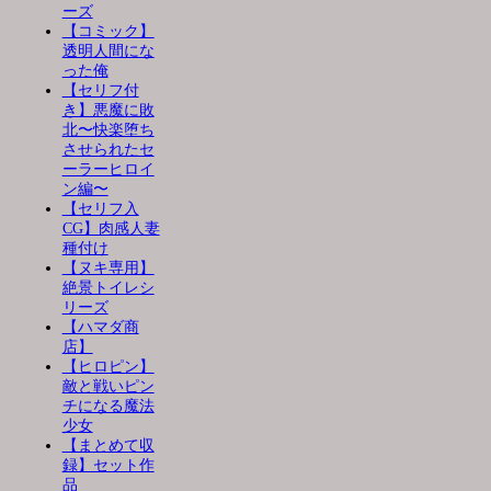
ーズ
【コミック】
透明人間にな
った俺
【セリフ付
き】悪魔に敗
北〜快楽堕ち
させられたセ
ーラーヒロイ
ン編〜
【セリフ入
CG】肉感人妻
種付け
【ヌキ専用】
絶景トイレシ
リーズ
【ハマダ商
店】
【ヒロピン】
敵と戦いピン
チになる魔法
少女
【まとめて収
録】セット作
品