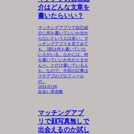
介はどんな文章を
書いたらいい？
マッチングアプリで自己紹
介に何を書いていいか分か
らないという人は多い。マ
ッチングアプリを見てみて
も、3割は何も書いていな
い人がいる。なかには、何
を書いていいか分かりませ
んー。とだけ書いている人
も。なので、今回の記事は
マチアプのプロフィール
の...
2024.03.06
出会い系攻略
マッチングアプ
リで顔写真無しで
出会えるのか試し