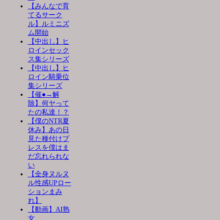
【みんなで育
てるサーク
ル】ルミニズ
ム開始
【中出し】ヒ
ロインセック
ス集シリーズ
【中出し】ヒ
ロイン騎乗位
集シリーズ
【催●→解
除】何ヤって
たの私達！？
【僕のNTR夏
休み】あの日
見た種付けプ
レスを僕はま
だ忘れられな
い
【全身ヌルヌ
ル性感UPロー
ションまみ
れ】
【動画】AI熟
女