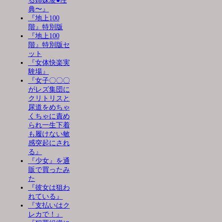
る姉妹凌●性
典〜』
『地上100
階』特別版
『地上100
階』特別版セ
ット
『女体快楽実
験場』
『女子〇〇〇
がレズ集団に
クリトリスと
尿道をめちゃ
くちゃに責め
られ一生下着
も履けない敏
感突起にされ
る』
『少女』を通
販で買ったみ
た
『彼女は狙わ
れている』
『支払いはク
レカで！』