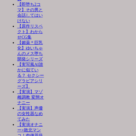
【即堕ち2コ
マ】その男と
会話してはい
けない
【原作リスペ
クト】わから
せCG集
【媚薬＊巨乳
化】ゆいちゃ
んのメス堕ち
開発シリーズ
【実写風AI誰
かに似てい
る？ セクシー
グラビアシリ
ーズ】
【実演】マゾ
雌調教 変態オ
ナニー
【実演】声優
の女性器なめ
てみた
【実演オナニ
ー×敗北マン
コ！肉便器扱