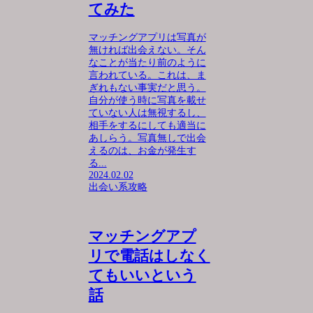
てみた
マッチングアプリは写真が
無ければ出会えない。そん
なことが当たり前のように
言われている。これは、ま
ぎれもない事実だと思う。
自分が使う時に写真を載せ
ていない人は無視するし、
相手をするにしても適当に
あしらう。写真無しで出会
えるのは、お金が発生す
る...
2024.02.02
出会い系攻略
マッチングアプ
リで電話はしなく
てもいいという
話