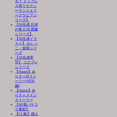
る？ トップレ
ス有りセクシ
ーランジェリ
ーグラビアシ
リーズ】
【AI生成 日本
の美人OL図鑑
シリーズ】
【AI生成イラ
スト】 おしっ
こ・放尿シリ
ーズ
【AI生成実
写】 コスプレ
シリーズ
【Anasis】あ
りさ＋IFスト
ーリー(NTR
編)
【Anasis】あ
りさ＋メイン
ストーリー
【AV風パケコ
ラ素材】
【CG集】感人