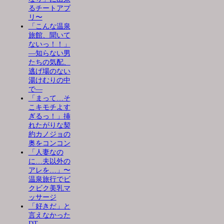
るチートアプ
リ〜
「こんな温泉
旅館、聞いて
ないっ！！」
―知らない男
たちの気配、
逃げ場のない
湯けむりの中
で―
「まって…そ
こキモチよす
ぎるっ！」挿
れたがりな契
約カノジョの
奥をコンコン
「人妻なの
に…夫以外の
アレを…」〜
温泉旅行でビ
クビク美乳マ
ッサージ
「好きだ」と
言えなかった
DT