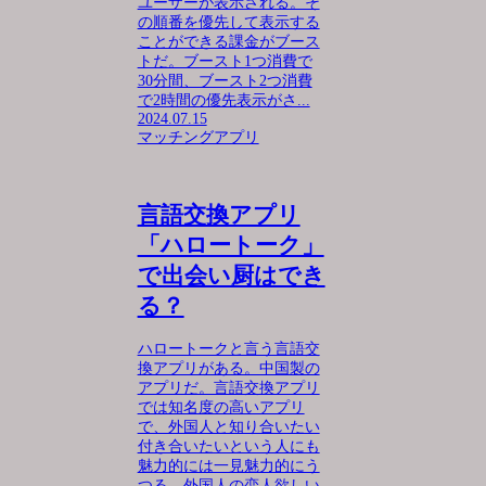
ユーザーが表示される。そ
の順番を優先して表示する
ことができる課金がブース
トだ。ブースト1つ消費で
30分間、ブースト2つ消費
で2時間の優先表示がさ...
2024.07.15
マッチングアプリ
言語交換アプリ
「ハロートーク」
で出会い厨はでき
る？
ハロートークと言う言語交
換アプリがある。中国製の
アプリだ。言語交換アプリ
では知名度の高いアプリ
で、外国人と知り合いたい
付き合いたいという人にも
魅力的には一見魅力的にう
つる。外国人の恋人欲しい