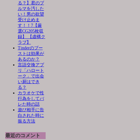
る？】君のブ
ルマを汚した
い！男の欲望
受け止めま
す！！7【厳
選CG205枚収
録】 【虚構ク
ラブ】
Tinderのブー
ストは効果が
あるのか？
言語交換アプ
リ「ハロート
ーク」で出会
い厨はでき
る？
カラオケで性
行為をしてバ
レた時の話
遊び相手に告
白された時に
振る方法
最近のコメント