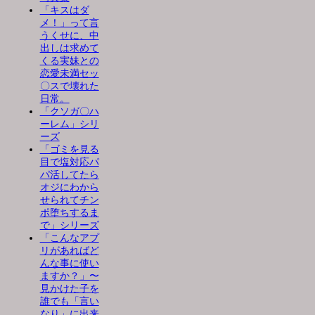
「キスはダ
メ！」って言
うくせに、中
出しは求めて
くる実妹との
恋愛未満セッ
〇スで壊れた
日常。
「クソガ〇ハ
ーレム」シリ
ーズ
「ゴミを見る
目で塩対応パ
パ活してたら
オジにわから
せられてチン
ポ堕ちするま
で」シリーズ
「こんなアプ
リがあればど
んな事に使い
ますか？」〜
見かけた子を
誰でも「言い
なり」に出来