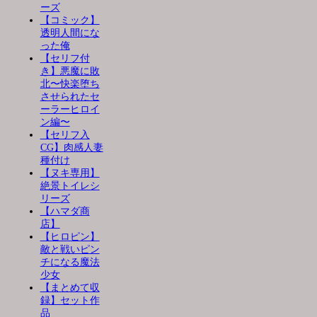
ーズ
【コミック】
透明人間にな
った俺
【セリフ付
き】悪魔に敗
北〜快楽堕ち
させられたセ
ーラーヒロイ
ン編〜
【セリフ入
CG】肉感人妻
種付け
【ヌキ専用】
絶景トイレシ
リーズ
【ハマダ商
店】
【ヒロピン】
敵と戦いピン
チになる魔法
少女
【まとめて収
録】セット作
品