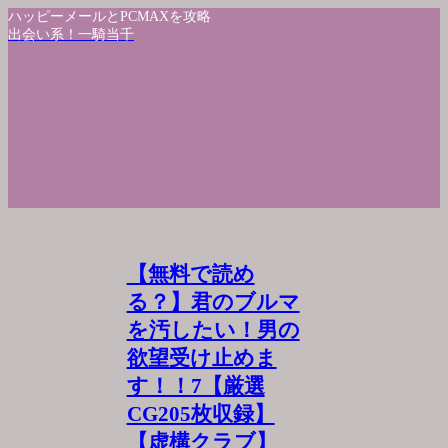
ハッピーメールとPCMAXを攻略
出会い系！一騎当千
【無料で読め
る？】君のブルマ
を汚したい！男の
欲望受け止めま
す！！7【厳選
CG205枚収録】
【虚構クラブ】