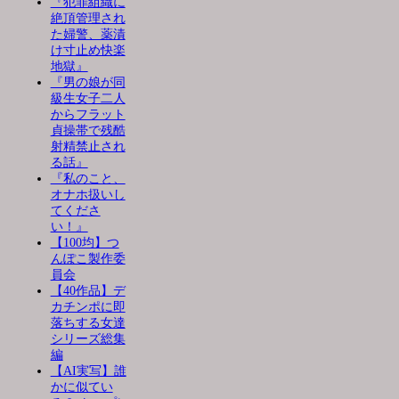
『犯罪組織に
絶頂管理され
た婦警、薬漬
け寸止め快楽
地獄』
『男の娘が同
級生女子二人
からフラット
貞操帯で残酷
射精禁止され
る話』
『私のこと、
オナホ扱いし
てくださ
い！』
【100均】つ
んぽこ製作委
員会
【40作品】デ
カチンポに即
落ちする女達
シリーズ総集
編
【AI実写】誰
かに似てい