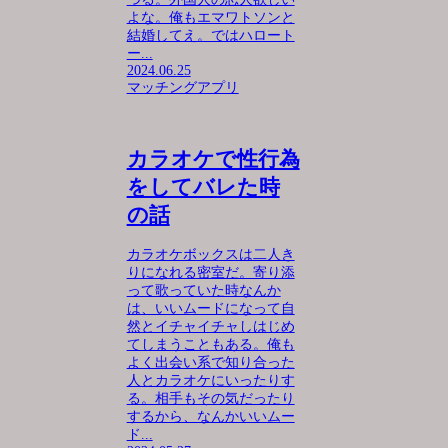
よな。俺もエマワトソンと
結婚してえ。ではハロート
ー...
2024.06.25
マッチングアプリ
カラオケで性行為
をしてバレた時
の話
カラオケボックスは二人き
りになれる密室だ。寄り添
って歌っていた時なんか
は、いいムードになって自
然とイチャイチャしはじめ
てしまうこともある。俺も
よく出会い系で知り合った
人とカラオケにいったりす
る。相手もその気だったり
するから、なんかいいムー
ド...