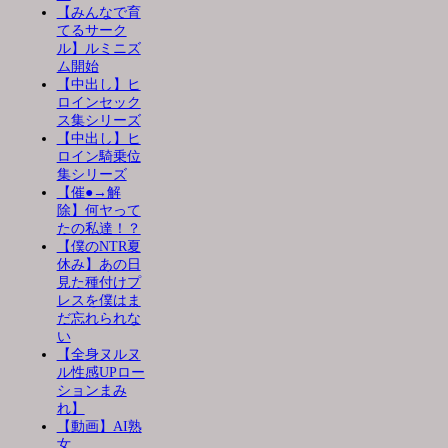
【みんなで育
てるサーク
ル】ルミニズ
ム開始
【中出し】ヒ
ロインセック
ス集シリーズ
【中出し】ヒ
ロイン騎乗位
集シリーズ
【催●→解
除】何ヤって
たの私達！？
【僕のNTR夏
休み】あの日
見た種付けプ
レスを僕はま
だ忘れられな
い
【全身ヌルヌ
ル性感UPロー
ションまみ
れ】
【動画】AI熟
女