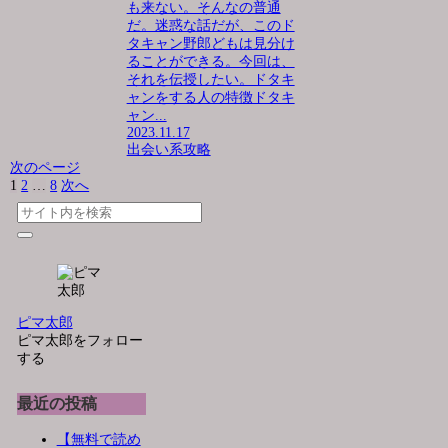
も来ない。そんなの普通
だ。迷惑な話だが、このド
タキャン野郎どもは見分け
ることができる。今回は、
それを伝授したい。ドタキ
ャンをする人の特徴ドタキ
ャン...
2023.11.17
出会い系攻略
次のページ
1
2
…
8
次へ
ピマ太郎
ピマ太郎をフォロー
する
最近の投稿
【無料で読め