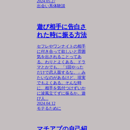
2024.05.27
出会い系体験談
遊び相手に告白さ
れた時に振る方法
セフレやワンナイトの相手
に付き合って欲しいと雰囲
気を出されることってあ
る。わりとよくある。ドラ
マとかでも、「1回やった
だけで恋人面するな。」み
たいなのがあるけど、現実
でもよくある。そんな時
に、相手を気付つけずいか
に波風立てずに振るか。遊
び人...
2024.04.12
モテるために
マチアプの自己紹