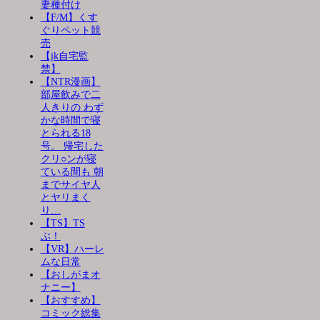
妻種付け
【F/M】くす
ぐりペット競
売
【jk自宅監
禁】
【NTR漫画】
部屋飲みで二
人きりの わず
かな時間で寝
とられる18
号。 帰宅した
クリ○ンが寝
ている間も 朝
までサイヤ人
とヤリまく
り…
【TS】TS
ぶ！
【VR】ハーレ
ムな日常
【おしがまオ
ナニー】
【おすすめ】
コミック総集