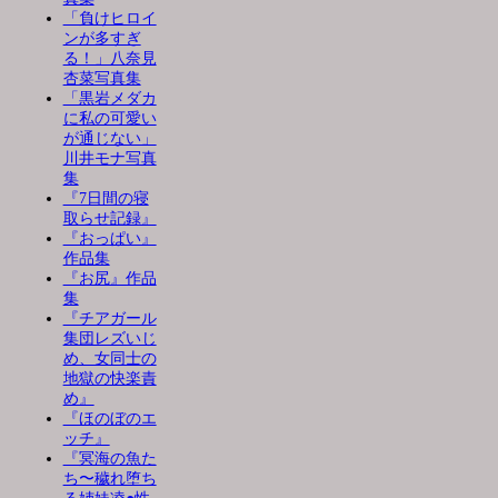
「負けヒロイ
ンが多すぎ
る！」八奈見
杏菜写真集
「黒岩メダカ
に私の可愛い
が通じない」
川井モナ写真
集
『7日間の寝
取らせ記録』
『おっぱい』
作品集
『お尻』作品
集
『チアガール
集団レズいじ
め、女同士の
地獄の快楽責
め』
『ほのぼのエ
ッチ』
『冥海の魚た
ち〜穢れ堕ち