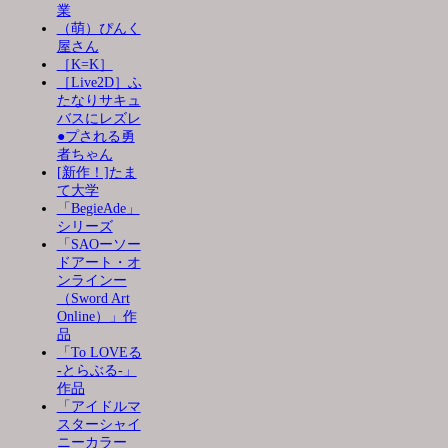
業
（萌）ぴんく
屋さん
［K=K］
［Live2D］ふ
たなりサキュ
バスにレズレ
●プされる勇
者ちゃん
[新作！]たま
て大学
「BegieAde」
シリーズ
「SAOーソー
ドアート・オ
ンラインー
（Sword Art
Online）」作
品
「To LOVEる
-とらぶる-」
作品
「アイドルマ
スターシャイ
ニーカラー