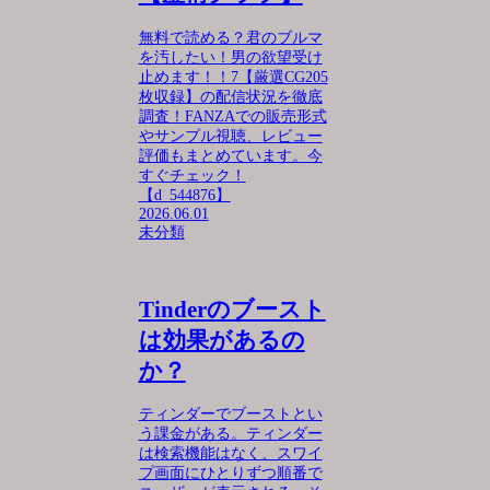
無料で読める？君のブルマ
を汚したい！男の欲望受け
止めます！！7【厳選CG205
枚収録】の配信状況を徹底
調査！FANZAでの販売形式
やサンプル視聴、レビュー
評価もまとめています。今
すぐチェック！
【d_544876】
2026.06.01
未分類
Tinderのブースト
は効果があるの
か？
ティンダーでブーストとい
う課金がある。ティンダー
は検索機能はなく、スワイ
プ画面にひとりずつ順番で