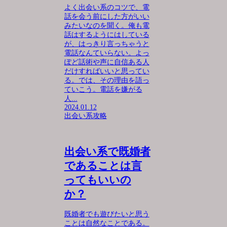
よく出会い系のコツで、電
話を会う前にした方がいい
みたいなのを聞く。俺も電
話はするようにはしている
が、はっきり言っちゃうと
電話なんていらない。よっ
ぽど話術や声に自信ある人
だけすればいいと思ってい
る。では、その理由を語っ
ていこう。電話を嫌がる
人...
2024.01.12
出会い系攻略
出会い系で既婚者
であることは言
ってもいいの
か？
既婚者でも遊びたいと思う
ことは自然なことである。