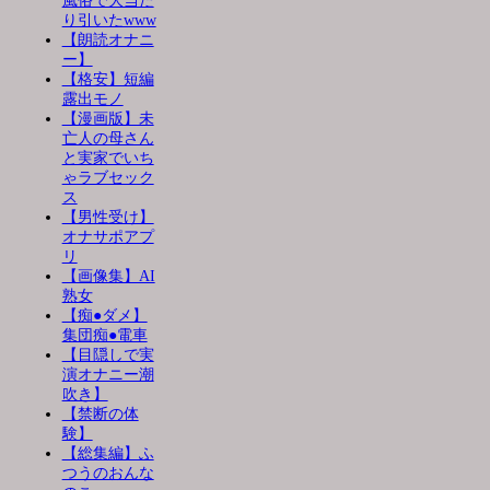
風俗で大当た
り引いたwww
【朗読オナニ
ー】
【格安】短編
露出モノ
【漫画版】未
亡人の母さん
と実家でいち
ゃラブセック
ス
【男性受け】
オナサポアプ
リ
【画像集】AI
熟女
【痴●ダメ】
集団痴●電車
【目隠しで実
演オナニー潮
吹き】
【禁断の体
験】
【総集編】ふ
つうのおんな