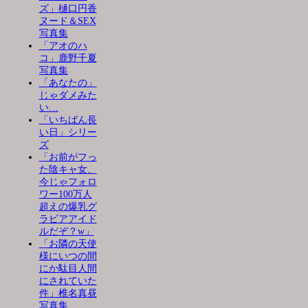
ズ」樋口円香
ヌード＆SEX
写真集
「アオのハ
コ」鹿野千夏
写真集
「あなたの」
じゃダメみた
い…
「いちばん長
い日」シリー
ズ
「お前がフっ
た陰キャ女、
今じゃフォロ
ワー100万人
超えの爆乳グ
ラビアアイド
ルだぞ？w」
「お隣の天使
様にいつの間
にか駄目人間
にされていた
件」椎名真昼
写真集