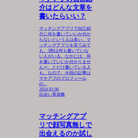
介はどんな文章を
書いたらいい？
マッチングアプリで自己紹
介に何を書いていいか分か
らないという人は多い。マ
ッチングアプリを見てみて
も、3割は何も書いていな
い人がいる。なかには、何
を書いていいか分かりませ
んー。とだけ書いている人
も。なので、今回の記事は
マチアプのプロフィール
の...
2024.03.06
出会い系攻略
マッチングアプ
リで顔写真無しで
出会えるのか試し