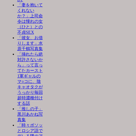
「妻を抱いて
くれない
か？」上司命
令は憧れの女
（ひと）との
不貞SEX
「彼女、お借
りします」水
原千鶴写真集
「挿れたら絶
対許さないか
ら」って言っ
てたカースト
1軍ギャルの
マ○コに、陰
キャオタクが
うっかり毎回
超特濃種付け
する話
「推しの子」
黒川あかね写
真集
「時々ボソッ
とロシア語で