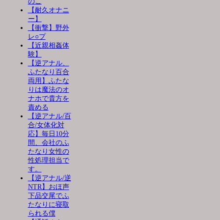
のこ
【耐久オナニ
ー】
【衝撃】野外
レ○プ
【近親相姦体
験】
【逆アナル、
ふたなり百合
両用】ふたな
りは魔法のオ
ナホで貴方を
責める
【逆アナル/百
合/女体化対
応】毎日10分
間、会社のふ
たなり女性の
性処理担当で
す。
【逆アナル/逆
NTR】おほ声
下品交尾でふ
たなりに寝取
られる僕