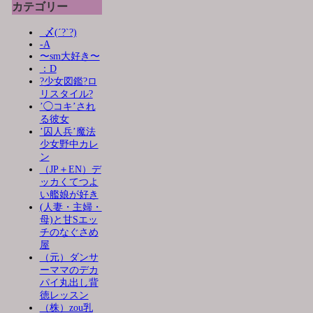
カテゴリー
_〆(´?`?)
-A
〜sm大好き〜
：D
?少女図鑑?ロ
リスタイル?
’◯コキ’され
る彼女
’囚人兵’魔法
少女野中カレ
ン
（JP＋EN）デ
ッカくてつよ
い艦娘が好き
(人妻・主婦・
母)と甘Sエッ
チのなぐさめ
屋
（元）ダンサ
ーママのデカ
パイ丸出し背
徳レッスン
（株）zou乳