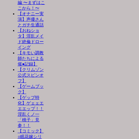
編 〜まずはこ
こから！〜
【オナニー実
演】声優さん
とガチ生通話
【おねショ
タ】淫乱メイ
ド絶倫ドロー
イング
【キモい調教
師たちによる
催●記録】
【クリムゾン
公式スピンオ
フ】
【ゲームブッ
ク】
【ゲップ特
化】ゲェェエ
エエップ！！
淫乱くノ一
「桃子」見
参！！
【コミック】
○眠花嫁シリ