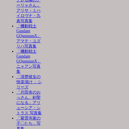
デレる隣のア
ーリャさん」
アリサ・ミハ
イロヴナ・九
条写真集
「機動戦士
Gundam
GQuuuuuuX」
アマテ・ユズ
リハ写真集
「機動戦士
Gundam
GQuuuuuuX」
ニャアン写真
集
「清楚彼女の
快楽漬け 」シ
リーズ
「片田舎のお
っさん、剣聖
になる」アリ
ューシア・シ
トラス 写真集
「紫雲寺家の
子〇たち」写
真集