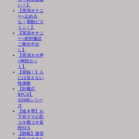
い！】
【実演オナニ
ー×止める
な！電動ピス
トン！】
【実演オナニ
ー×絶対服従
ご奉仕中出
し】
【実演オホ声
×神回セッ
ト】
【実録！】人
には言えない
性体験
【対魔忍
RPGX】
ASMRシリー
ズ
【抜き専】お
下劣ママの乳
コキ膣コキ妄
想SEX
【朗報】激安