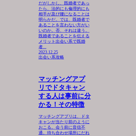
だがしかし、既婚者であっ
たら、法的にも倫理的にも
相手が及び腰になることは
明らかだ。では、既婚者で
あることを言わない方がい
いのか。否、それは違う。
既婚者であることを伝える
メリット出会い系で既婚
者...
2023.12.25
出会い系攻略
マッチングアプ
リでドタキャン
する人は事前に分
かる！その特徴
マッチングアプリは、ドタ
キャンが当たり前のように
おこる。会う前に音信不
通。待ち合わせ場所にだれ