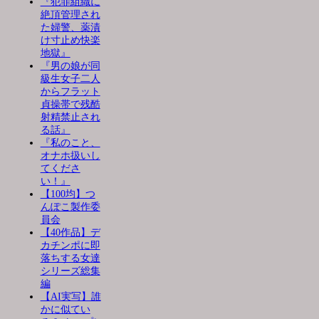
『犯罪組織に
絶頂管理され
た婦警、薬漬
け寸止め快楽
地獄』
『男の娘が同
級生女子二人
からフラット
貞操帯で残酷
射精禁止され
る話』
『私のこと、
オナホ扱いし
てくださ
い！』
【100均】つ
んぽこ製作委
員会
【40作品】デ
カチンポに即
落ちする女達
シリーズ総集
編
【AI実写】誰
かに似てい