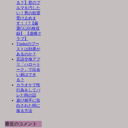
る？】君のブ
ルマを汚した
い！男の欲望
受け止めま
す！！7【厳
選CG205枚収
録】 【虚構ク
ラブ】
Tinderのブー
ストは効果が
あるのか？
言語交換アプ
リ「ハロート
ーク」で出会
い厨はでき
る？
カラオケで性
行為をしてバ
レた時の話
遊び相手に告
白された時に
振る方法
最近のコメント