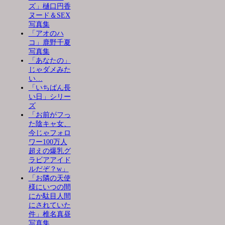
ズ」樋口円香
ヌード＆SEX
写真集
「アオのハ
コ」鹿野千夏
写真集
「あなたの」
じゃダメみた
い…
「いちばん長
い日」シリー
ズ
「お前がフっ
た陰キャ女、
今じゃフォロ
ワー100万人
超えの爆乳グ
ラビアアイド
ルだぞ？w」
「お隣の天使
様にいつの間
にか駄目人間
にされていた
件」椎名真昼
写真集