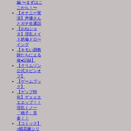
編 〜まずはこ
こから！〜
【オナニー実
演】声優さん
とガチ生通話
【おねショ
タ】淫乱メイ
ド絶倫ドロー
イング
【キモい調教
師たちによる
催●記録】
【クリムゾン
公式スピンオ
フ】
【ゲームブッ
ク】
【ゲップ特
化】ゲェェエ
エエップ！！
淫乱くノ一
「桃子」見
参！！
【コミック】
○眠花嫁シリ