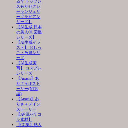
る？ トップレ
ス有りセクシ
ーランジェリ
ーグラビアシ
リーズ】
【AI生成 日本
の美人OL図鑑
シリーズ】
【AI生成イラ
スト】 おしっ
こ・放尿シリ
ーズ
【AI生成実
写】 コスプレ
シリーズ
【Anasis】あ
りさ＋IFスト
ーリー(NTR
編)
【Anasis】あ
りさ＋メイン
ストーリー
【AV風パケコ
ラ素材】
【CG集】感人