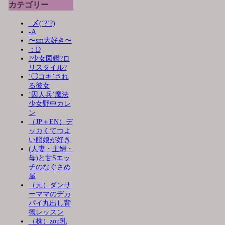
カテゴリー
_〆(´?`?)
-A
〜sm大好き〜
：D
?少女図鑑?ロ
リスタイル?
’◯コキ’され
る彼女
’囚人兵’魔法
少女野中カレ
ン
（JP＋EN）デ
ッカくてつよ
い艦娘が好き
(人妻・主婦・
母)と甘Sエッ
チのなぐさめ
屋
（元）ダンサ
ーママのデカ
パイ丸出し背
徳レッスン
（株）zou乳