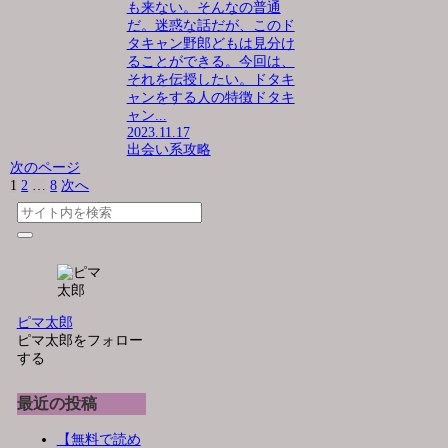
も来ない。そんなの普通
だ。迷惑な話だが、このド
タキャン野郎どもは見分け
ることができる。今回は、
それを伝授したい。ドタキ
ャンをする人の特徴ドタキ
ャン...
2023.11.17
出会い系攻略
次のページ
1
2
…
8
次へ
ピマ太郎
ピマ太郎をフォロー
する
最近の投稿
【無料で読め