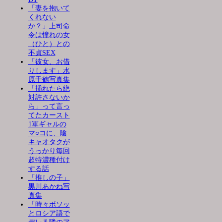
「妻を抱いて
くれない
か？」上司命
令は憧れの女
（ひと）との
不貞SEX
「彼女、お借
りします」水
原千鶴写真集
「挿れたら絶
対許さないか
ら」って言っ
てたカースト
1軍ギャルの
マ○コに、陰
キャオタクが
うっかり毎回
超特濃種付け
する話
「推しの子」
黒川あかね写
真集
「時々ボソッ
とロシア語で