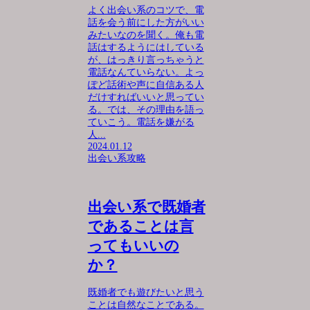
よく出会い系のコツで、電
話を会う前にした方がいい
みたいなのを聞く。俺も電
話はするようにはしている
が、はっきり言っちゃうと
電話なんていらない。よっ
ぽど話術や声に自信ある人
だけすればいいと思ってい
る。では、その理由を語っ
ていこう。電話を嫌がる
人...
2024.01.12
出会い系攻略
出会い系で既婚者
であることは言
ってもいいの
か？
既婚者でも遊びたいと思う
ことは自然なことである。