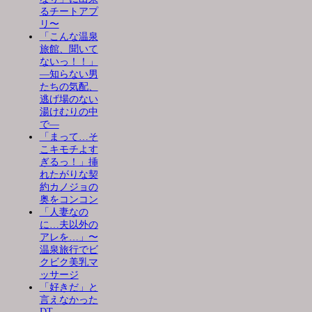
るチートアプ
リ〜
「こんな温泉
旅館、聞いて
ないっ！！」
―知らない男
たちの気配、
逃げ場のない
湯けむりの中
で―
「まって…そ
こキモチよす
ぎるっ！」挿
れたがりな契
約カノジョの
奥をコンコン
「人妻なの
に…夫以外の
アレを…」〜
温泉旅行でビ
クビク美乳マ
ッサージ
「好きだ」と
言えなかった
DT