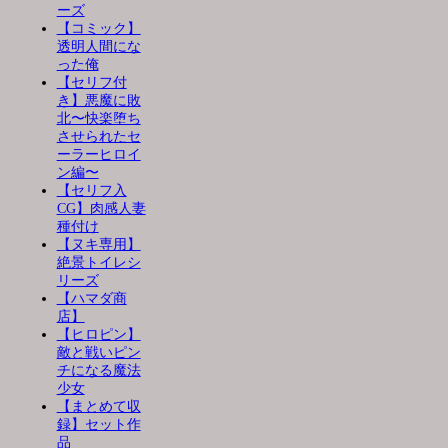
ーズ
【コミック】
透明人間にな
った俺
【セリフ付
き】悪魔に敗
北〜快楽堕ち
させられたセ
ーラーヒロイ
ン編〜
【セリフ入
CG】肉感人妻
種付け
【ヌキ専用】
絶景トイレシ
リーズ
【ハマダ商
店】
【ヒロピン】
敵と戦いピン
チになる魔法
少女
【まとめて収
録】セット作
品