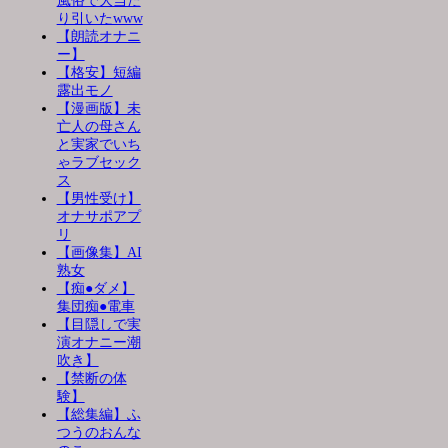
風俗で大当た
り引いたwww
【朗読オナニ
ー】
【格安】短編
露出モノ
【漫画版】未
亡人の母さん
と実家でいち
ゃラブセック
ス
【男性受け】
オナサポアプ
リ
【画像集】AI
熟女
【痴●ダメ】
集団痴●電車
【目隠しで実
演オナニー潮
吹き】
【禁断の体
験】
【総集編】ふ
つうのおんな