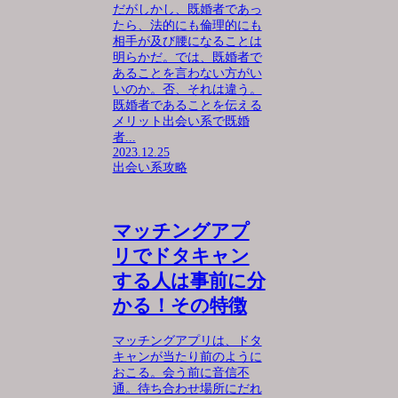
だがしかし、既婚者であっ
たら、法的にも倫理的にも
相手が及び腰になることは
明らかだ。では、既婚者で
あることを言わない方がい
いのか。否、それは違う。
既婚者であることを伝える
メリット出会い系で既婚
者...
2023.12.25
出会い系攻略
マッチングアプ
リでドタキャン
する人は事前に分
かる！その特徴
マッチングアプリは、ドタ
キャンが当たり前のように
おこる。会う前に音信不
通。待ち合わせ場所にだれ