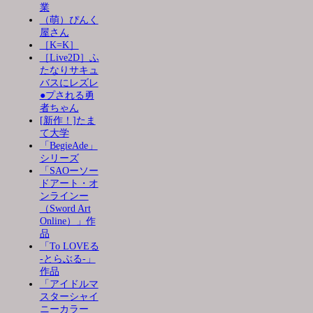
業
（萌）ぴんく
屋さん
［K=K］
［Live2D］ふ
たなりサキュ
バスにレズレ
●プされる勇
者ちゃん
[新作！]たま
て大学
「BegieAde」
シリーズ
「SAOーソー
ドアート・オ
ンラインー
（Sword Art
Online）」作
品
「To LOVEる
-とらぶる-」
作品
「アイドルマ
スターシャイ
ニーカラー