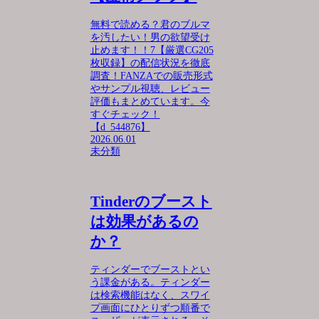
無料で読める？君のブルマ
を汚したい！男の欲望受け
止めます！！7【厳選CG205
枚収録】の配信状況を徹底
調査！FANZAでの販売形式
やサンプル視聴、レビュー
評価もまとめています。今
すぐチェック！
【d_544876】
2026.06.01
未分類
Tinderのブースト
は効果があるの
か？
ティンダーでブーストとい
う課金がある。ティンダー
は検索機能はなく、スワイ
プ画面にひとりずつ順番で