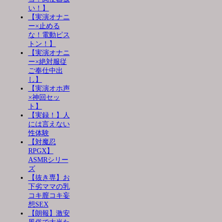
い！】
【実演オナニ
ー×止める
な！電動ピス
トン！】
【実演オナニ
ー×絶対服従
ご奉仕中出
し】
【実演オホ声
×神回セッ
ト】
【実録！】人
には言えない
性体験
【対魔忍
RPGX】
ASMRシリー
ズ
【抜き専】お
下劣ママの乳
コキ膣コキ妄
想SEX
【朗報】激安