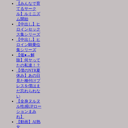
【みんなで育
てるサーク
ル】ルミニズ
ム開始
【中出し】ヒ
ロインセック
ス集シリーズ
【中出し】ヒ
ロイン騎乗位
集シリーズ
【催●→解
除】何ヤって
たの私達！？
【僕のNTR夏
休み】あの日
見た種付けプ
レスを僕はま
だ忘れられな
い
【全身ヌルヌ
ル性感UPロー
ションまみ
れ】
【動画】AI熟
女