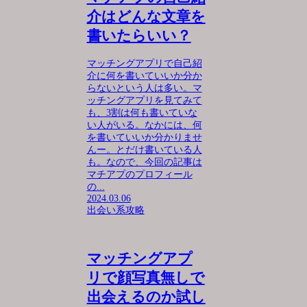
介はどんな文章を
書いたらいい？
マッチングアプリで自己紹
介に何を書いていいか分か
らないという人は多い。マ
ッチングアプリを見てみて
も、3割は何も書いていな
い人がいる。なかには、何
を書いていいか分かりませ
んー。とだけ書いている人
も。なので、今回の記事は
マチアプのプロフィール
の...
2024.03.06
出会い系攻略
マッチングアプ
リで顔写真無しで
出会えるのか試し