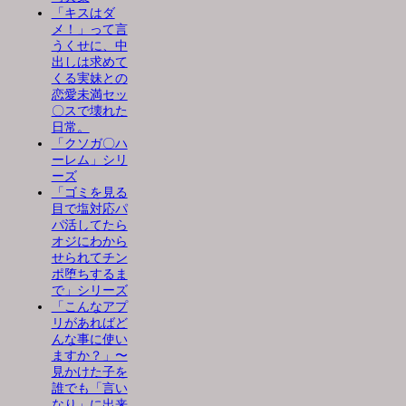
「キスはダ
メ！」って言
うくせに、中
出しは求めて
くる実妹との
恋愛未満セッ
〇スで壊れた
日常。
「クソガ〇ハ
ーレム」シリ
ーズ
「ゴミを見る
目で塩対応パ
パ活してたら
オジにわから
せられてチン
ポ堕ちするま
で」シリーズ
「こんなアプ
リがあればど
んな事に使い
ますか？」〜
見かけた子を
誰でも「言い
なり」に出来