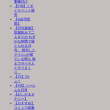
妻種付け
【F/M】くす
ぐりペット競
売
【jk自宅監
禁】
【NTR漫画】
部屋飲みで二
人きりの わず
かな時間で寝
とられる18
号。 帰宅した
クリ○ンが寝
ている間も 朝
までサイヤ人
とヤリまく
り…
【TS】TS
ぶ！
【VR】ハーレ
ムな日常
【おしがまオ
ナニー】
【おすすめ】
コミック総集