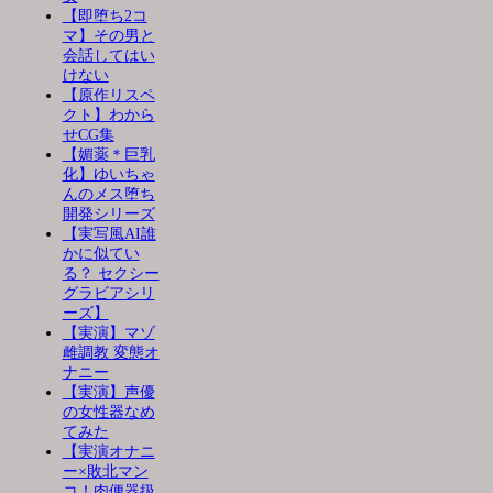
【即堕ち2コ
マ】その男と
会話してはい
けない
【原作リスペ
クト】わから
せCG集
【媚薬＊巨乳
化】ゆいちゃ
んのメス堕ち
開発シリーズ
【実写風AI誰
かに似てい
る？ セクシー
グラビアシリ
ーズ】
【実演】マゾ
雌調教 変態オ
ナニー
【実演】声優
の女性器なめ
てみた
【実演オナニ
ー×敗北マン
コ！肉便器扱