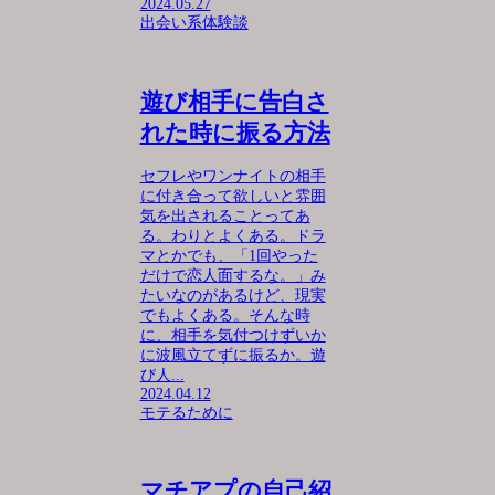
2024.05.27
出会い系体験談
遊び相手に告白さ
れた時に振る方法
セフレやワンナイトの相手
に付き合って欲しいと雰囲
気を出されることってあ
る。わりとよくある。ドラ
マとかでも、「1回やった
だけで恋人面するな。」み
たいなのがあるけど、現実
でもよくある。そんな時
に、相手を気付つけずいか
に波風立てずに振るか。遊
び人...
2024.04.12
モテるために
マチアプの自己紹