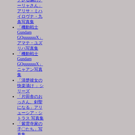
デレる隣のア
ーリャさん」
アリサ・ミハ
イロヴナ・九
条写真集
「機動戦士
Gundam
GQuuuuuuX」
アマテ・ユズ
リハ写真集
「機動戦士
Gundam
GQuuuuuuX」
ニャアン写真
集
「清楚彼女の
快楽漬け 」シ
リーズ
「片田舎のお
っさん、剣聖
になる」アリ
ューシア・シ
トラス 写真集
「紫雲寺家の
子〇たち」写
真集