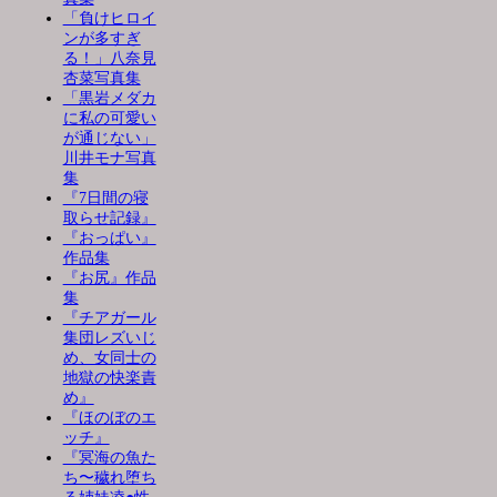
「負けヒロイ
ンが多すぎ
る！」八奈見
杏菜写真集
「黒岩メダカ
に私の可愛い
が通じない」
川井モナ写真
集
『7日間の寝
取らせ記録』
『おっぱい』
作品集
『お尻』作品
集
『チアガール
集団レズいじ
め、女同士の
地獄の快楽責
め』
『ほのぼのエ
ッチ』
『冥海の魚た
ち〜穢れ堕ち