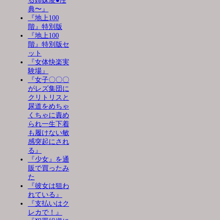
る姉妹凌●性
典〜』
『地上100
階』特別版
『地上100
階』特別版セ
ット
『女体快楽実
験場』
『女子〇〇〇
がレズ集団に
クリトリスと
尿道をめちゃ
くちゃに責め
られ一生下着
も履けない敏
感突起にされ
る』
『少女』を通
販で買ったみ
た
『彼女は狙わ
れている』
『支払いはク
レカで！』