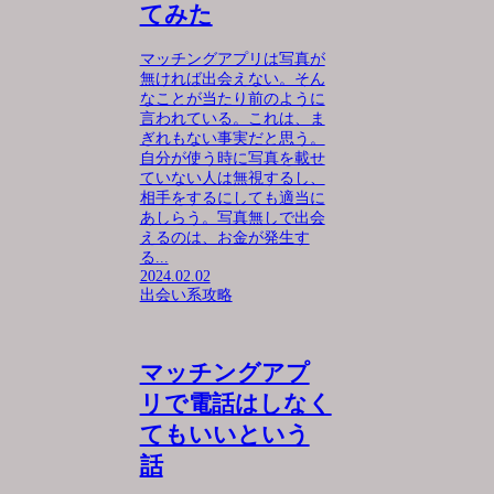
てみた
マッチングアプリは写真が
無ければ出会えない。そん
なことが当たり前のように
言われている。これは、ま
ぎれもない事実だと思う。
自分が使う時に写真を載せ
ていない人は無視するし、
相手をするにしても適当に
あしらう。写真無しで出会
えるのは、お金が発生す
る...
2024.02.02
出会い系攻略
マッチングアプ
リで電話はしなく
てもいいという
話