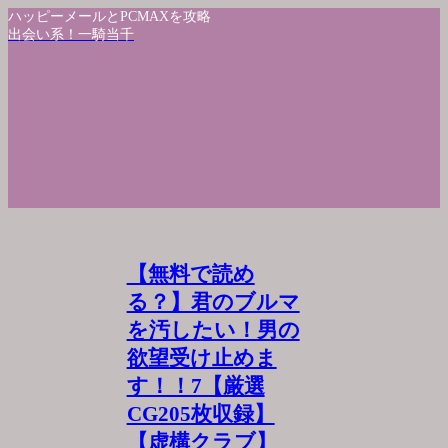
ハッピーメールとPCMAXを攻略
出会い系！一騎当千
【無料で読め
る？】君のブルマ
を汚したい！男の
欲望受け止めま
す！！7【厳選
CG205枚収録】
【虚構クラブ】