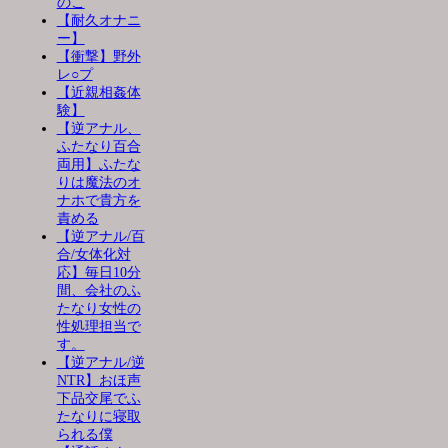
のこ
【耐久オナニ
ー】
【衝撃】野外
レ○プ
【近親相姦体
験】
【逆アナル、
ふたなり百合
両用】ふたな
りは魔法のオ
ナホで貴方を
責める
【逆アナル/百
合/女体化対
応】毎日10分
間、会社のふ
たなり女性の
性処理担当で
す。
【逆アナル/逆
NTR】おほ声
下品交尾でふ
たなりに寝取
られる僕