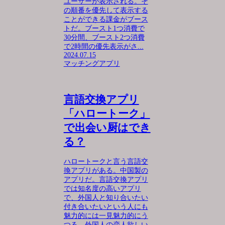
ユーザーが表示される。そ
の順番を優先して表示する
ことができる課金がブース
トだ。ブースト1つ消費で
30分間、ブースト2つ消費
で2時間の優先表示がさ...
2024.07.15
マッチングアプリ
言語交換アプリ
「ハロートーク」
で出会い厨はでき
る？
ハロートークと言う言語交
換アプリがある。中国製の
アプリだ。言語交換アプリ
では知名度の高いアプリ
で、外国人と知り合いたい
付き合いたいという人にも
魅力的には一見魅力的にう
つる。外国人の恋人欲しい