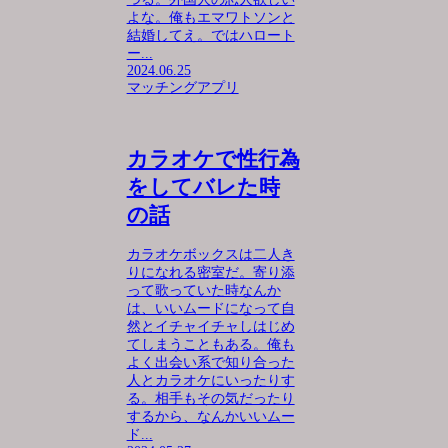
よな。俺もエマワトソンと
結婚してえ。ではハロート
ー...
2024.06.25
マッチングアプリ
カラオケで性行為
をしてバレた時
の話
カラオケボックスは二人き
りになれる密室だ。寄り添
って歌っていた時なんか
は、いいムードになって自
然とイチャイチャしはじめ
てしまうこともある。俺も
よく出会い系で知り合った
人とカラオケにいったりす
る。相手もその気だったり
するから、なんかいいムー
ド...