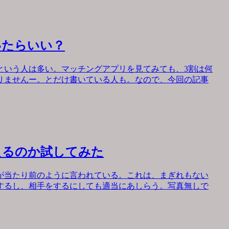
いたらいい？
という人は多い。マッチングアプリを見てみても、3割は何
りませんー。とだけ書いている人も。なので、今回の記事
えるのか試してみた
が当たり前のように言われている。これは、まぎれもない
するし、相手をするにしても適当にあしらう。写真無しで