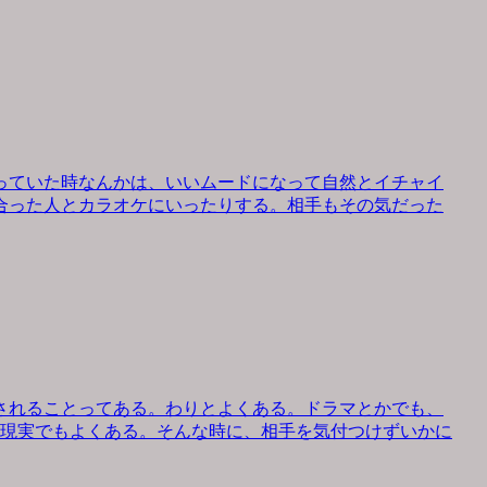
っていた時なんかは、いいムードになって自然とイチャイ
合った人とカラオケにいったりする。相手もその気だった
されることってある。わりとよくある。ドラマとかでも、
、現実でもよくある。そんな時に、相手を気付つけずいかに