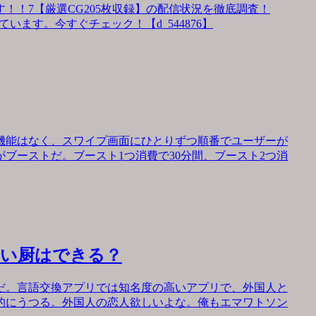
！！7【厳選CG205枚収録】の配信状況を徹底調査！
います。今すぐチェック！【d_544876】
機能はなく、スワイプ画面にひとりずつ順番でユーザーが
ブーストだ。ブースト1つ消費で30分間、ブースト2つ消
会い厨はできる？
だ。言語交換アプリでは知名度の高いアプリで、外国人と
的にうつる。外国人の恋人欲しいよな。俺もエマワトソン