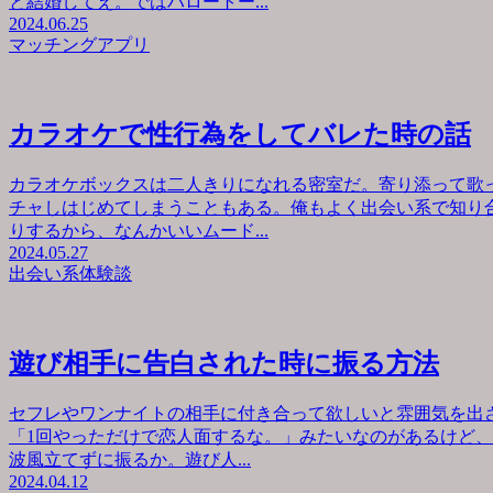
と結婚してえ。ではハロートー...
2024.06.25
マッチングアプリ
カラオケで性行為をしてバレた時の話
カラオケボックスは二人きりになれる密室だ。寄り添って歌
チャしはじめてしまうこともある。俺もよく出会い系で知り
りするから、なんかいいムード...
2024.05.27
出会い系体験談
遊び相手に告白された時に振る方法
セフレやワンナイトの相手に付き合って欲しいと雰囲気を出
「1回やっただけで恋人面するな。」みたいなのがあるけど
波風立てずに振るか。遊び人...
2024.04.12