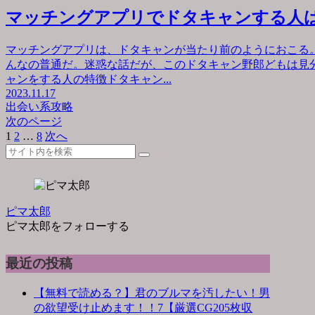
マッチングアプリでドタキャンする人
マッチングアプリは、ドタキャンが当たり前のようにおこる
んなの普通だ。迷惑な話だが、このドタキャン野郎どもは見
ャンをする人の特徴ドタキャン...
2023.11.17
出会い系攻略
次のページ
1
2
…
8
次へ
ピマ太郎
ピマ太郎をフォローする
最近の投稿
【無料で読める？】君のブルマを汚したい！男
の欲望受け止めます！！7【厳選CG205枚収