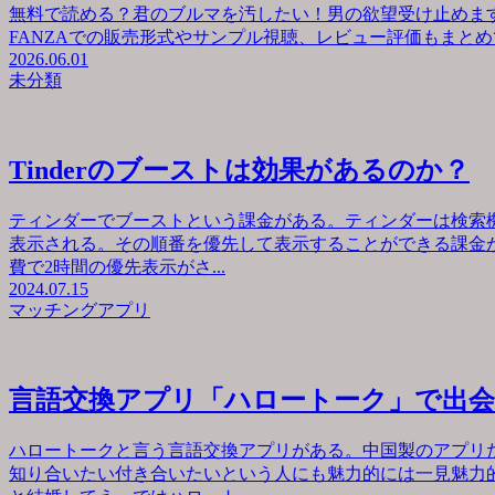
無料で読める？君のブルマを汚したい！男の欲望受け止めます
FANZAでの販売形式やサンプル視聴、レビュー評価もまとめて
2026.06.01
未分類
Tinderのブーストは効果があるのか？
ティンダーでブーストという課金がある。ティンダーは検索
表示される。その順番を優先して表示することができる課金が
費で2時間の優先表示がさ...
2024.07.15
マッチングアプリ
言語交換アプリ「ハロートーク」で出
ハロートークと言う言語交換アプリがある。中国製のアプリ
知り合いたい付き合いたいという人にも魅力的には一見魅力