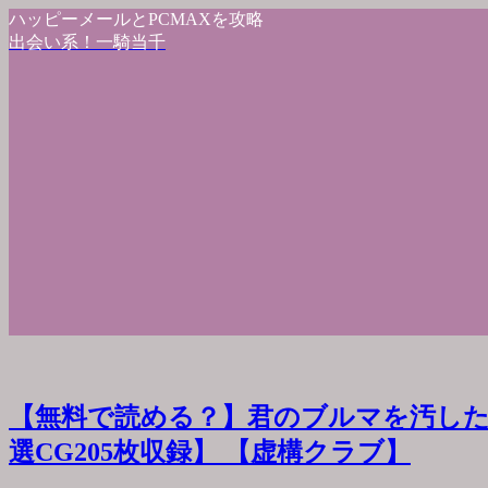
ハッピーメールとPCMAXを攻略
出会い系！一騎当千
【無料で読める？】君のブルマを汚した
選CG205枚収録】 【虚構クラブ】