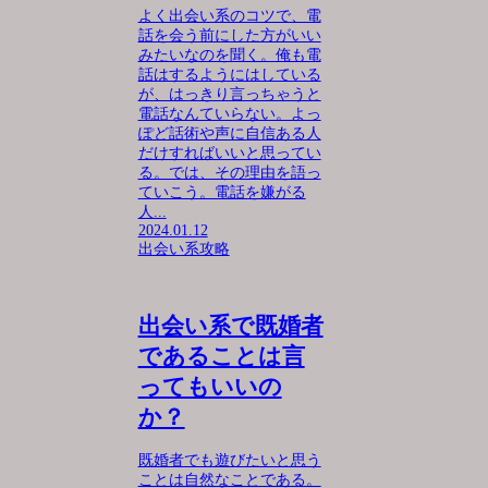
よく出会い系のコツで、電
話を会う前にした方がいい
みたいなのを聞く。俺も電
話はするようにはしている
が、はっきり言っちゃうと
電話なんていらない。よっ
ぽど話術や声に自信ある人
だけすればいいと思ってい
る。では、その理由を語っ
ていこう。電話を嫌がる
人...
2024.01.12
出会い系攻略
出会い系で既婚者
であることは言
ってもいいの
か？
既婚者でも遊びたいと思う
ことは自然なことである。