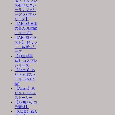
る？ トップレ
ス有りセクシ
ーランジェリ
ーグラビアシ
リーズ】
【AI生成 日本
の美人OL図鑑
シリーズ】
【AI生成イラ
スト】 おしっ
こ・放尿シリ
ーズ
【AI生成実
写】 コスプレ
シリーズ
【Anasis】あ
りさ＋IFスト
ーリー(NTR
編)
【Anasis】あ
りさ＋メイン
ストーリー
【AV風パケコ
ラ素材】
【CG集】感人