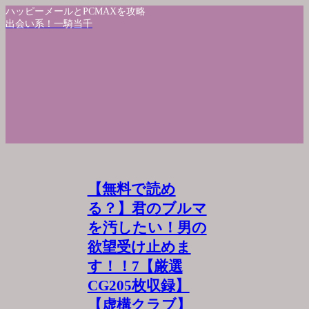
ハッピーメールとPCMAXを攻略
出会い系！一騎当千
【無料で読め
る？】君のブルマ
を汚したい！男の
欲望受け止めま
す！！7【厳選
CG205枚収録】
【虚構クラブ】