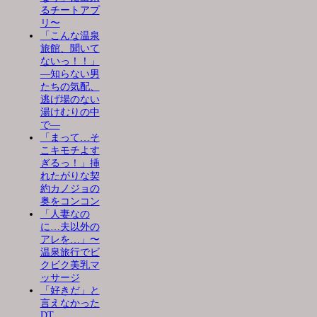
るチートアプ
リ〜
「こんな温泉
旅館、聞いて
ないっ！！」
―知らない男
たちの気配、
逃げ場のない
湯けむりの中
で―
「まって…そ
こキモチよす
ぎるっ！」挿
れたがりな契
約カノジョの
奥をコンコン
「人妻なの
に…夫以外の
アレを…」〜
温泉旅行でビ
クビク美乳マ
ッサージ
「好きだ」と
言えなかった
DT