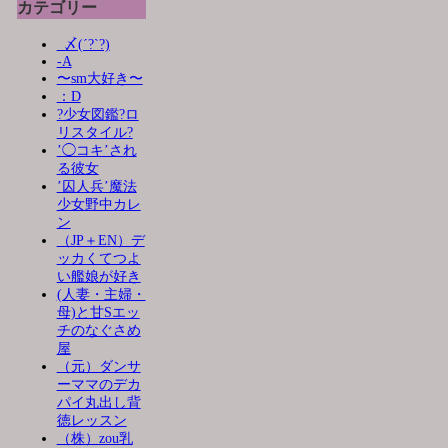
カテゴリー
_〆(´?`?)
-A
〜sm大好き〜
：D
?少女図鑑?ロ
リスタイル?
’◯コキ’され
る彼女
’囚人兵’魔法
少女野中カレ
ン
（JP＋EN）デ
ッカくてつよ
い艦娘が好き
(人妻・主婦・
母)と甘Sエッ
チのなぐさめ
屋
（元）ダンサ
ーママのデカ
パイ丸出し背
徳レッスン
（株）zou乳