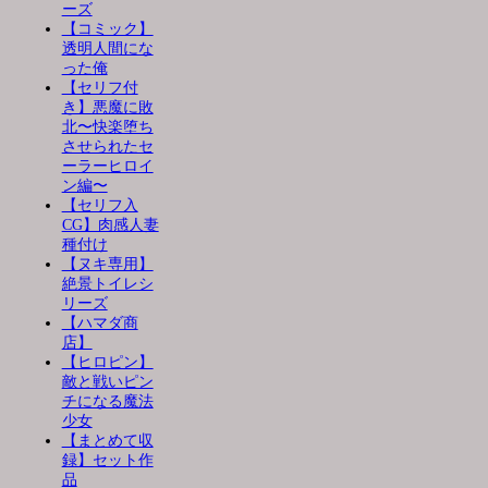
ーズ
【コミック】
透明人間にな
った俺
【セリフ付
き】悪魔に敗
北〜快楽堕ち
させられたセ
ーラーヒロイ
ン編〜
【セリフ入
CG】肉感人妻
種付け
【ヌキ専用】
絶景トイレシ
リーズ
【ハマダ商
店】
【ヒロピン】
敵と戦いピン
チになる魔法
少女
【まとめて収
録】セット作
品