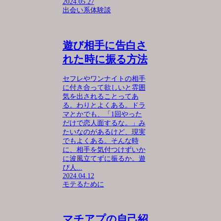
2024.05.27
出会い系体験談
遊び相手に告白さ
れた時に振る方法
セフレやワンナイトの相手
に付き合って欲しいと雰囲
気を出されることってあ
る。わりとよくある。ドラ
マとかでも、「1回やった
だけで恋人面するな。」み
たいなのがあるけど、現実
でもよくある。そんな時
に、相手を気付つけずいか
に波風立てずに振るか。遊
び人...
2024.04.12
モテるために
マチアプの自己紹