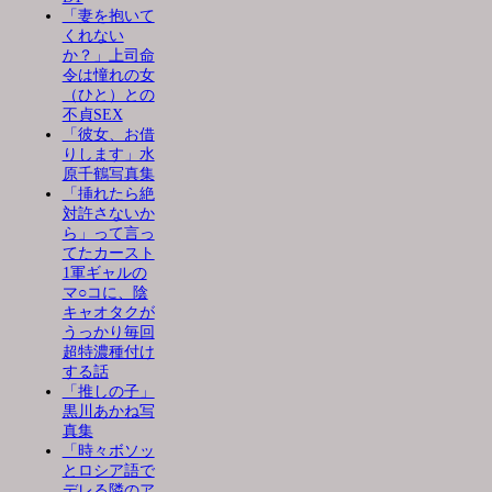
「妻を抱いて
くれない
か？」上司命
令は憧れの女
（ひと）との
不貞SEX
「彼女、お借
りします」水
原千鶴写真集
「挿れたら絶
対許さないか
ら」って言っ
てたカースト
1軍ギャルの
マ○コに、陰
キャオタクが
うっかり毎回
超特濃種付け
する話
「推しの子」
黒川あかね写
真集
「時々ボソッ
とロシア語で
デレる隣のア