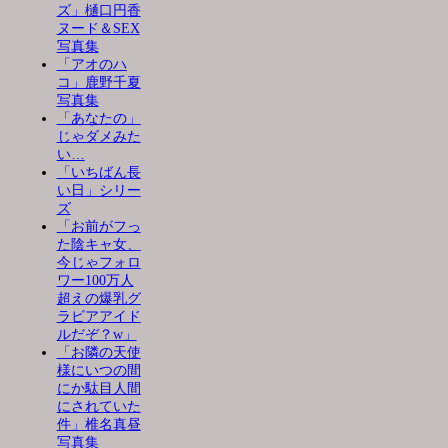
ズ」樋口円香
ヌード＆SEX
写真集
「アオのハ
コ」鹿野千夏
写真集
「あなたの」
じゃダメみた
い…
「いちばん長
い日」シリー
ズ
「お前がフっ
た陰キャ女、
今じゃフォロ
ワー100万人
超えの爆乳グ
ラビアアイド
ルだぞ？w」
「お隣の天使
様にいつの間
にか駄目人間
にされていた
件」椎名真昼
写真集