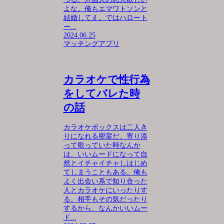
よな。俺もエマワトソンと
結婚してえ。ではハロート
ー...
2024.06.25
マッチングアプリ
カラオケで性行為
をしてバレた時
の話
カラオケボックスは二人き
りになれる密室だ。寄り添
って歌っていた時なんか
は、いいムードになって自
然とイチャイチャしはじめ
てしまうこともある。俺も
よく出会い系で知り合った
人とカラオケにいったりす
る。相手もその気だったり
するから、なんかいいムー
ド...