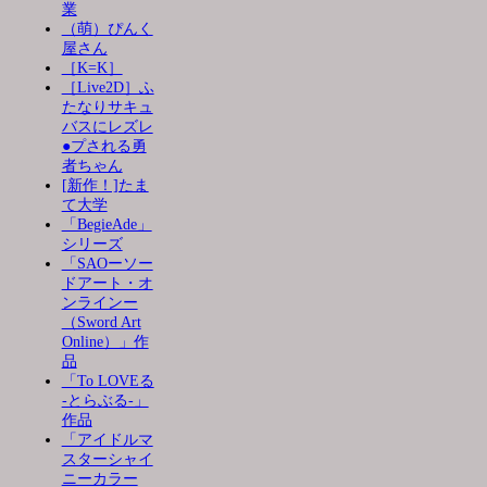
業
（萌）ぴんく
屋さん
［K=K］
［Live2D］ふ
たなりサキュ
バスにレズレ
●プされる勇
者ちゃん
[新作！]たま
て大学
「BegieAde」
シリーズ
「SAOーソー
ドアート・オ
ンラインー
（Sword Art
Online）」作
品
「To LOVEる
-とらぶる-」
作品
「アイドルマ
スターシャイ
ニーカラー