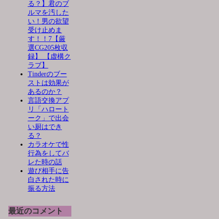
る？】君のブ
ルマを汚した
い！男の欲望
受け止めま
す！！7【厳
選CG205枚収
録】 【虚構ク
ラブ】
Tinderのブー
ストは効果が
あるのか？
言語交換アプ
リ「ハロート
ーク」で出会
い厨はでき
る？
カラオケで性
行為をしてバ
レた時の話
遊び相手に告
白された時に
振る方法
最近のコメント