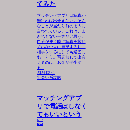
てみた
マッチングアプリは写真が
無ければ出会えない。そん
なことが当たり前のように
言われている。これは、ま
ぎれもない事実だと思う。
自分が使う時に写真を載せ
ていない人は無視するし、
相手をするにしても適当に
あしらう。写真無しで出会
えるのは、お金が発生す
る...
2024.02.02
出会い系攻略
マッチングアプ
リで電話はしなく
てもいいという
話