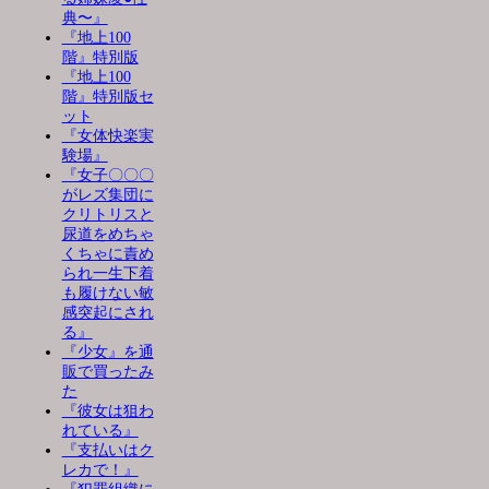
典〜』
『地上100
階』特別版
『地上100
階』特別版セ
ット
『女体快楽実
験場』
『女子〇〇〇
がレズ集団に
クリトリスと
尿道をめちゃ
くちゃに責め
られ一生下着
も履けない敏
感突起にされ
る』
『少女』を通
販で買ったみ
た
『彼女は狙わ
れている』
『支払いはク
レカで！』