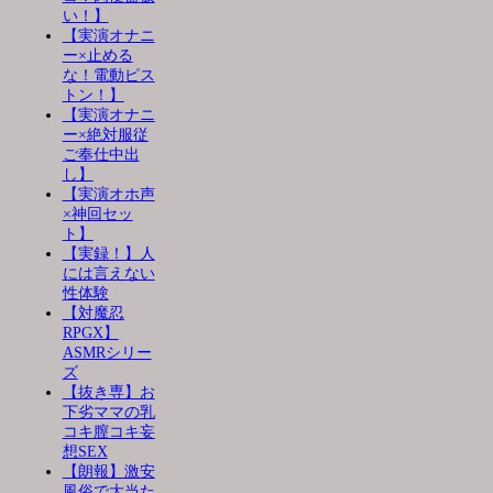
い！】
【実演オナニ
ー×止める
な！電動ピス
トン！】
【実演オナニ
ー×絶対服従
ご奉仕中出
し】
【実演オホ声
×神回セッ
ト】
【実録！】人
には言えない
性体験
【対魔忍
RPGX】
ASMRシリー
ズ
【抜き専】お
下劣ママの乳
コキ膣コキ妄
想SEX
【朗報】激安
風俗で大当た