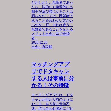
だがしかし、既婚者であっ
たら、法的にも倫理的にも
相手が及び腰になることは
明らかだ。では、既婚者で
あることを言わない方がい
いのか。否、それは違う。
既婚者であることを伝える
メリット出会い系で既婚
者...
2023.12.25
出会い系攻略
マッチングアプ
リでドタキャン
する人は事前に分
かる！その特徴
マッチングアプリは、ドタ
キャンが当たり前のように
おこる。会う前に音信不
通。待ち合わせ場所にだれ