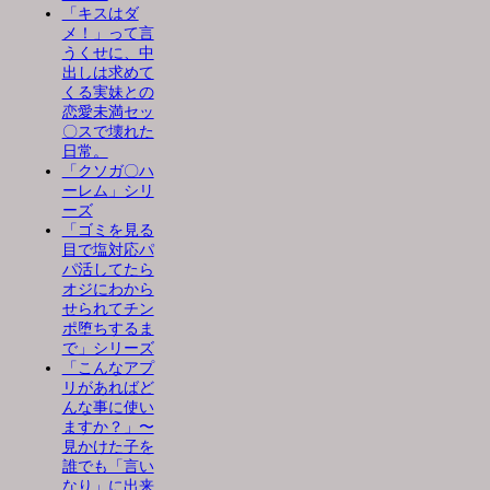
「キスはダ
メ！」って言
うくせに、中
出しは求めて
くる実妹との
恋愛未満セッ
〇スで壊れた
日常。
「クソガ〇ハ
ーレム」シリ
ーズ
「ゴミを見る
目で塩対応パ
パ活してたら
オジにわから
せられてチン
ポ堕ちするま
で」シリーズ
「こんなアプ
リがあればど
んな事に使い
ますか？」〜
見かけた子を
誰でも「言い
なり」に出来