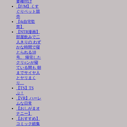
妻種付け
【F/M】くす
ぐりペット競
売
【jk自宅監
禁】
【NTR漫画】
部屋飲みで二
人きりの わず
かな時間で寝
とられる18
号。 帰宅した
クリ○ンが寝
ている間も 朝
までサイヤ人
とヤリまく
り…
【TS】TS
ぶ！
【VR】ハーレ
ムな日常
【おしがまオ
ナニー】
【おすすめ】
コミック総集