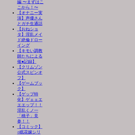
編 〜まずはこ
こから！〜
【オナニー実
演】声優さん
とガチ生通話
【おねショ
タ】淫乱メイ
ド絶倫ドロー
イング
【キモい調教
師たちによる
催●記録】
【クリムゾン
公式スピンオ
フ】
【ゲームブッ
ク】
【ゲップ特
化】ゲェェエ
エエップ！！
淫乱くノ一
「桃子」見
参！！
【コミック】
○眠花嫁シリ