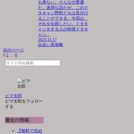
も来ない。そんなの普通
だ。迷惑な話だが、このド
タキャン野郎どもは見分け
ることができる。今回は、
それを伝授したい。ドタキ
ャンをする人の特徴ドタキ
ャン...
2023.11.17
出会い系攻略
次のページ
1
2
…
8
次
へ
ピマ太郎
ピマ太郎をフォロー
する
最近の投稿
【無料で読め