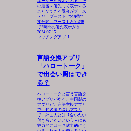
ユーザーが表示される。そ
の順番を優先して表示する
ことができる課金がブース
トだ。ブースト1つ消費で
30分間、ブースト2つ消費
で2時間の優先表示がさ...
2024.07.15
マッチングアプリ
言語交換アプリ
「ハロートーク」
で出会い厨はでき
る？
ハロートークと言う言語交
換アプリがある。中国製の
アプリだ。言語交換アプリ
では知名度の高いアプリ
で、外国人と知り合いたい
付き合いたいという人にも
魅力的には一見魅力的にう
つる。外国人の恋人欲しい