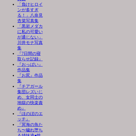
「負けヒロイ
ンが多すぎ
る！」八奈見
杏菜写真集
「黒岩メダカ
に私の可愛い
が通じない」
川井モナ写真
集
『7日間の寝
取らせ記録』
『おっぱい』
作品集
『お尻』作品
集
『チアガール
集団レズいじ
め、女同士の
地獄の快楽責
め』
『ほのぼのエ
ッチ』
『冥海の魚た
ち〜穢れ堕ち
る姉妹凌●性