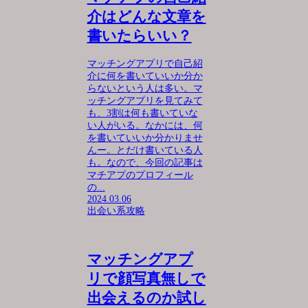
介はどんな文章を
書いたらいい？
マッチングアプリで自己紹
介に何を書いていいか分か
らないという人は多い。マ
ッチングアプリを見てみて
も、3割は何も書いていな
い人がいる。なかには、何
を書いていいか分かりませ
んー。とだけ書いている人
も。なので、今回の記事は
マチアプのプロフィール
の...
2024.03.06
出会い系攻略
マッチングアプ
リで顔写真無しで
出会えるのか試し