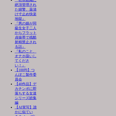
『犯罪組織に
絶頂管理され
た婦警、薬漬
け寸止め快楽
地獄』
『男の娘が同
級生女子二人
からフラット
貞操帯で残酷
射精禁止され
る話』
『私のこと、
オナホ扱いし
てくださ
い！』
【100均】つ
んぽこ製作委
員会
【40作品】デ
カチンポに即
落ちする女達
シリーズ総集
編
【AI実写】誰
かに似てい