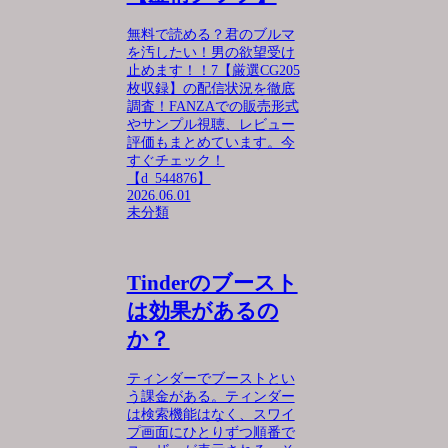
無料で読める？君のブルマ
を汚したい！男の欲望受け
止めます！！7【厳選CG205
枚収録】の配信状況を徹底
調査！FANZAでの販売形式
やサンプル視聴、レビュー
評価もまとめています。今
すぐチェック！
【d_544876】
2026.06.01
未分類
Tinderのブースト
は効果があるの
か？
ティンダーでブーストとい
う課金がある。ティンダー
は検索機能はなく、スワイ
プ画面にひとりずつ順番で