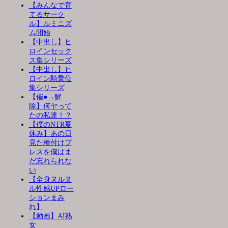
【みんなで育
てるサーク
ル】ルミニズ
ム開始
【中出し】ヒ
ロインセック
ス集シリーズ
【中出し】ヒ
ロイン騎乗位
集シリーズ
【催●→解
除】何ヤって
たの私達！？
【僕のNTR夏
休み】あの日
見た種付けプ
レスを僕はま
だ忘れられな
い
【全身ヌルヌ
ル性感UPロー
ションまみ
れ】
【動画】AI熟
女