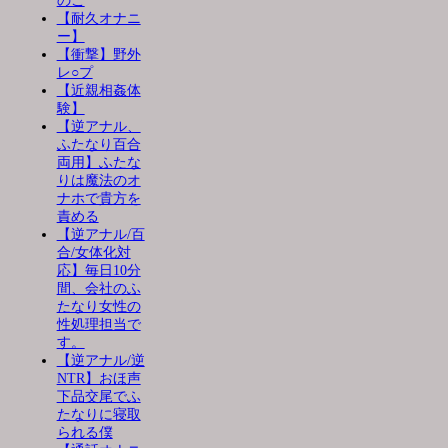
のこ
【耐久オナニ
ー】
【衝撃】野外
レ○プ
【近親相姦体
験】
【逆アナル、
ふたなり百合
両用】ふたな
りは魔法のオ
ナホで貴方を
責める
【逆アナル/百
合/女体化対
応】毎日10分
間、会社のふ
たなり女性の
性処理担当で
す。
【逆アナル/逆
NTR】おほ声
下品交尾でふ
たなりに寝取
られる僕