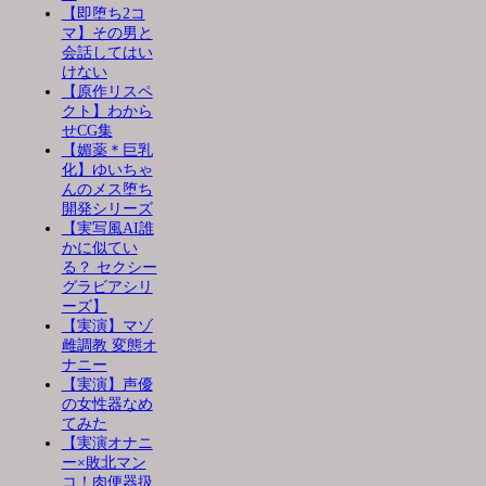
【即堕ち2コ
マ】その男と
会話してはい
けない
【原作リスペ
クト】わから
せCG集
【媚薬＊巨乳
化】ゆいちゃ
んのメス堕ち
開発シリーズ
【実写風AI誰
かに似てい
る？ セクシー
グラビアシリ
ーズ】
【実演】マゾ
雌調教 変態オ
ナニー
【実演】声優
の女性器なめ
てみた
【実演オナニ
ー×敗北マン
コ！肉便器扱