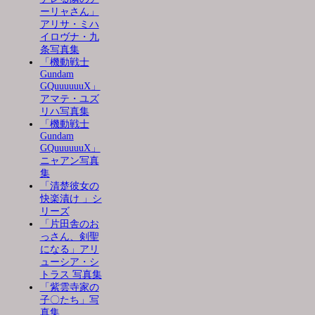
ーリャさん」
アリサ・ミハ
イロヴナ・九
条写真集
「機動戦士
Gundam
GQuuuuuuX」
アマテ・ユズ
リハ写真集
「機動戦士
Gundam
GQuuuuuuX」
ニャアン写真
集
「清楚彼女の
快楽漬け 」シ
リーズ
「片田舎のお
っさん、剣聖
になる」アリ
ューシア・シ
トラス 写真集
「紫雲寺家の
子〇たち」写
真集