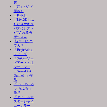
業
（萌）ぴんく
屋さん
［K=K］
［Live2D］ふ
たなりサキュ
バスにレズレ
●プされる勇
者ちゃん
[新作！]たま
て大学
「BegieAde」
シリーズ
「SAOーソー
ドアート・オ
ンラインー
（Sword Art
Online）」作
品
「To LOVEる
-とらぶる-」
作品
「アイドルマ
スターシャイ
ニーカラー