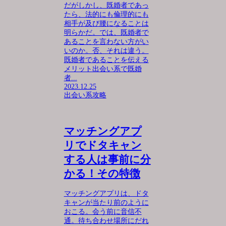
だがしかし、既婚者であっ
たら、法的にも倫理的にも
相手が及び腰になることは
明らかだ。では、既婚者で
あることを言わない方がい
いのか。否、それは違う。
既婚者であることを伝える
メリット出会い系で既婚
者...
2023.12.25
出会い系攻略
マッチングアプ
リでドタキャン
する人は事前に分
かる！その特徴
マッチングアプリは、ドタ
キャンが当たり前のように
おこる。会う前に音信不
通。待ち合わせ場所にだれ