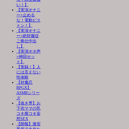
い！】
【実演オナニ
ー×止める
な！電動ピス
トン！】
【実演オナニ
ー×絶対服従
ご奉仕中出
し】
【実演オホ声
×神回セッ
ト】
【実録！】人
には言えない
性体験
【対魔忍
RPGX】
ASMRシリー
ズ
【抜き専】お
下劣ママの乳
コキ膣コキ妄
想SEX
【朗報】激安