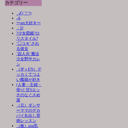
カテゴリー
_〆(´?`?)
-A
〜sm大好き〜
：D
?少女図鑑?ロ
リスタイル?
’◯コキ’され
る彼女
’囚人兵’魔法
少女野中カレ
ン
（JP＋EN）デ
ッカくてつよ
い艦娘が好き
(人妻・主婦・
母)と甘Sエッ
チのなぐさめ
屋
（元）ダンサ
ーママのデカ
パイ丸出し背
徳レッスン
（株）zou乳