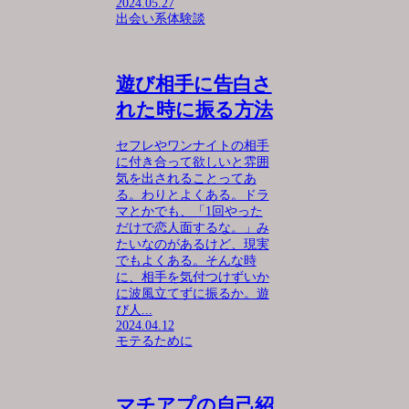
2024.05.27
出会い系体験談
遊び相手に告白さ
れた時に振る方法
セフレやワンナイトの相手
に付き合って欲しいと雰囲
気を出されることってあ
る。わりとよくある。ドラ
マとかでも、「1回やった
だけで恋人面するな。」み
たいなのがあるけど、現実
でもよくある。そんな時
に、相手を気付つけずいか
に波風立てずに振るか。遊
び人...
2024.04.12
モテるために
マチアプの自己紹