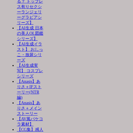
る？ トップレ
ス有りセクシ
ーランジェリ
ーグラビアシ
リーズ】
【AI生成 日本
の美人OL図鑑
シリーズ】
【AI生成イラ
スト】 おしっ
こ・放尿シリ
ーズ
【AI生成実
写】 コスプレ
シリーズ
【Anasis】あ
りさ＋IFスト
ーリー(NTR
編)
【Anasis】あ
りさ＋メイン
ストーリー
【AV風パケコ
ラ素材】
【CG集】感人