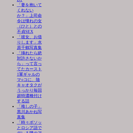
「妻を抱いて
くれない
か？」上司命
令は憧れの女
（ひと）との
不貞SEX
「彼女、お借
りします」水
原千鶴写真集
「挿れたら絶
対許さないか
ら」って言っ
てたカースト
1軍ギャルの
マ○コに、陰
キャオタクが
うっかり毎回
超特濃種付け
する話
「推しの子」
黒川あかね写
真集
「時々ボソッ
とロシア語で