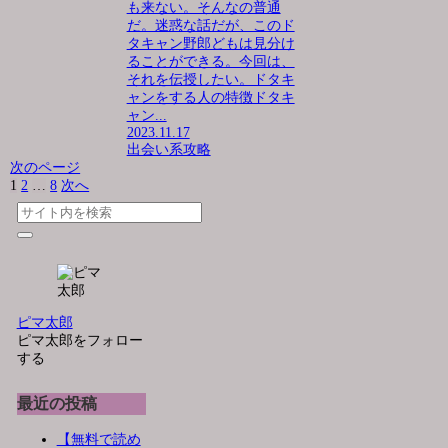
も来ない。そんなの普通
だ。迷惑な話だが、このド
タキャン野郎どもは見分け
ることができる。今回は、
それを伝授したい。ドタキ
ャンをする人の特徴ドタキ
ャン...
2023.11.17
出会い系攻略
次のページ
1
2
…
8
次へ
ピマ太郎
ピマ太郎をフォロー
する
最近の投稿
【無料で読め