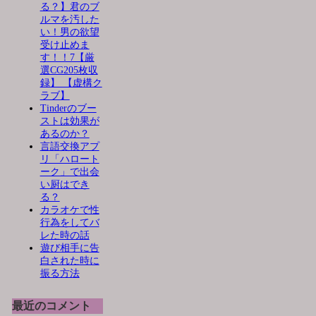
る？】君のブ
ルマを汚した
い！男の欲望
受け止めま
す！！7【厳
選CG205枚収
録】 【虚構ク
ラブ】
Tinderのブー
ストは効果が
あるのか？
言語交換アプ
リ「ハロート
ーク」で出会
い厨はでき
る？
カラオケで性
行為をしてバ
レた時の話
遊び相手に告
白された時に
振る方法
最近のコメント