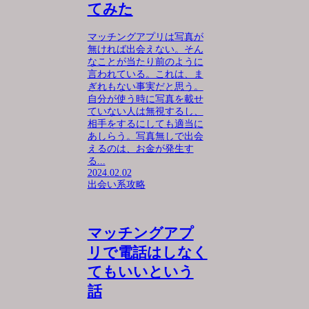
てみた
マッチングアプリは写真が
無ければ出会えない。そん
なことが当たり前のように
言われている。これは、ま
ぎれもない事実だと思う。
自分が使う時に写真を載せ
ていない人は無視するし、
相手をするにしても適当に
あしらう。写真無しで出会
えるのは、お金が発生す
る...
2024.02.02
出会い系攻略
マッチングアプ
リで電話はしなく
てもいいという
話