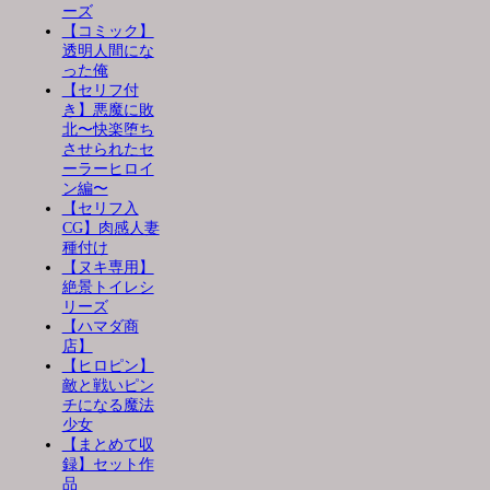
ーズ
【コミック】
透明人間にな
った俺
【セリフ付
き】悪魔に敗
北〜快楽堕ち
させられたセ
ーラーヒロイ
ン編〜
【セリフ入
CG】肉感人妻
種付け
【ヌキ専用】
絶景トイレシ
リーズ
【ハマダ商
店】
【ヒロピン】
敵と戦いピン
チになる魔法
少女
【まとめて収
録】セット作
品