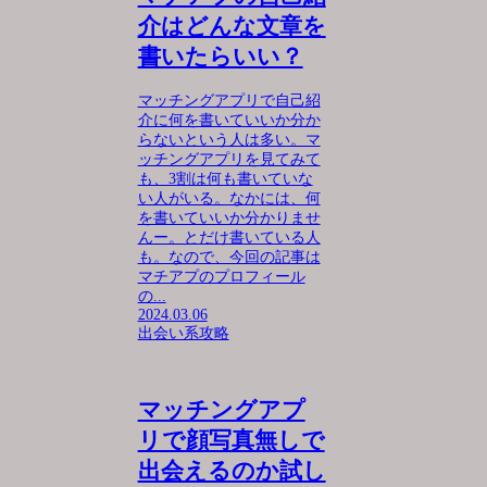
介はどんな文章を
書いたらいい？
マッチングアプリで自己紹
介に何を書いていいか分か
らないという人は多い。マ
ッチングアプリを見てみて
も、3割は何も書いていな
い人がいる。なかには、何
を書いていいか分かりませ
んー。とだけ書いている人
も。なので、今回の記事は
マチアプのプロフィール
の...
2024.03.06
出会い系攻略
マッチングアプ
リで顔写真無しで
出会えるのか試し