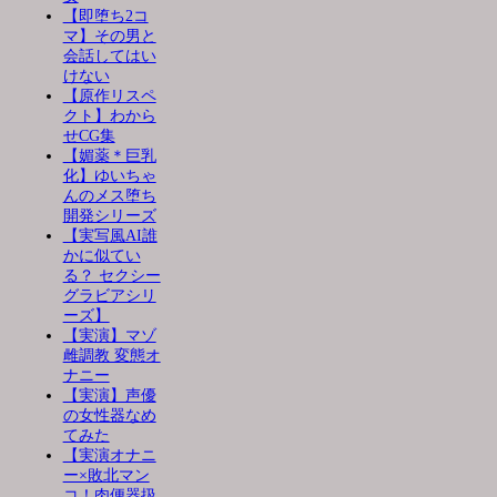
【即堕ち2コ
マ】その男と
会話してはい
けない
【原作リスペ
クト】わから
せCG集
【媚薬＊巨乳
化】ゆいちゃ
んのメス堕ち
開発シリーズ
【実写風AI誰
かに似てい
る？ セクシー
グラビアシリ
ーズ】
【実演】マゾ
雌調教 変態オ
ナニー
【実演】声優
の女性器なめ
てみた
【実演オナニ
ー×敗北マン
コ！肉便器扱