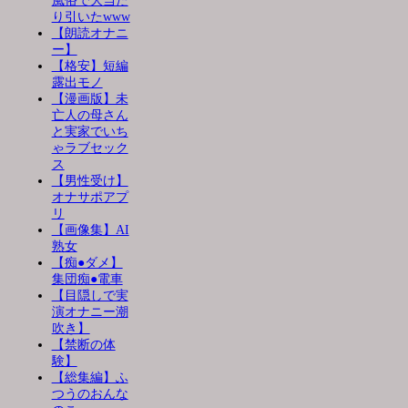
風俗で大当た
り引いたwww
【朗読オナニ
ー】
【格安】短編
露出モノ
【漫画版】未
亡人の母さん
と実家でいち
ゃラブセック
ス
【男性受け】
オナサポアプ
リ
【画像集】AI
熟女
【痴●ダメ】
集団痴●電車
【目隠しで実
演オナニー潮
吹き】
【禁断の体
験】
【総集編】ふ
つうのおんな