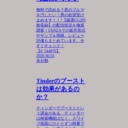
無料で読める？君のブルマ
を汚したい！男の欲望受け
止めます！！7【厳選CG205
枚収録】の配信状況を徹底
調査！FANZAでの販売形式
やサンプル視聴、レビュー
評価もまとめています。今
すぐチェック！
【d_544876】
2026.06.01
未分類
Tinderのブースト
は効果があるの
か？
ティンダーでブーストとい
う課金がある。ティンダー
は検索機能はなく、スワイ
プ画面にひとりずつ順番で