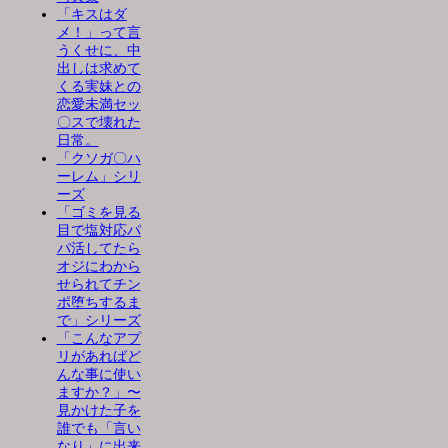
「キスはダ
メ！」って言
うくせに、中
出しは求めて
くる実妹との
恋愛未満セッ
〇スで壊れた
日常。
「クソガ〇ハ
ーレム」シリ
ーズ
「ゴミを見る
目で塩対応パ
パ活してたら
オジにわから
せられてチン
ポ堕ちするま
で」シリーズ
「こんなアプ
リがあればど
んな事に使い
ますか？」〜
見かけた子を
誰でも「言い
なり」に出来