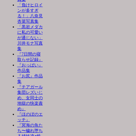
「負けヒロイ
ンが多すぎ
る！」八奈見
杏菜写真集
「黒岩メダカ
に私の可愛い
が通じない」
川井モナ写真
集
『7日間の寝
取らせ記録』
『おっぱい』
作品集
『お尻』作品
集
『チアガール
集団レズいじ
め、女同士の
地獄の快楽責
め』
『ほのぼのエ
ッチ』
『冥海の魚た
ち〜穢れ堕ち