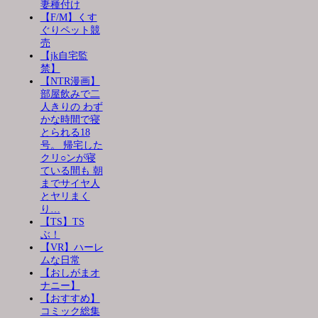
妻種付け
【F/M】くす
ぐりペット競
売
【jk自宅監
禁】
【NTR漫画】
部屋飲みで二
人きりの わず
かな時間で寝
とられる18
号。 帰宅した
クリ○ンが寝
ている間も 朝
までサイヤ人
とヤリまく
り…
【TS】TS
ぶ！
【VR】ハーレ
ムな日常
【おしがまオ
ナニー】
【おすすめ】
コミック総集