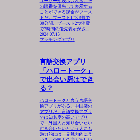
ユーザーが表示される。そ
の順番を優先して表示する
ことができる課金がブース
トだ。ブースト1つ消費で
30分間、ブースト2つ消費
で2時間の優先表示がさ...
2024.07.15
マッチングアプリ
言語交換アプリ
「ハロートーク」
で出会い厨はでき
る？
ハロートークと言う言語交
換アプリがある。中国製の
アプリだ。言語交換アプリ
では知名度の高いアプリ
で、外国人と知り合いたい
付き合いたいという人にも
魅力的には一見魅力的にう
つる。外国人の恋人欲しい