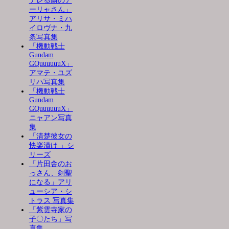
デレる隣のア
ーリャさん」
アリサ・ミハ
イロヴナ・九
条写真集
「機動戦士
Gundam
GQuuuuuuX」
アマテ・ユズ
リハ写真集
「機動戦士
Gundam
GQuuuuuuX」
ニャアン写真
集
「清楚彼女の
快楽漬け 」シ
リーズ
「片田舎のお
っさん、剣聖
になる」アリ
ューシア・シ
トラス 写真集
「紫雲寺家の
子〇たち」写
真集