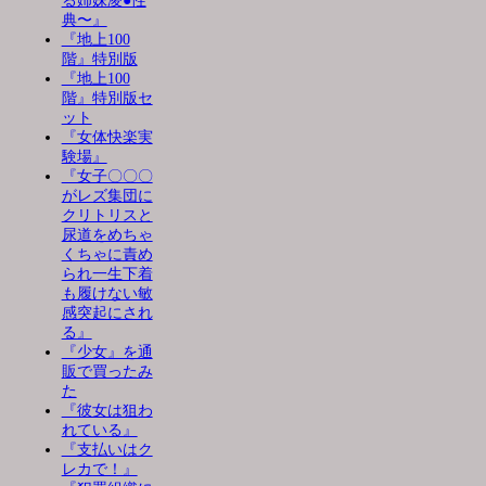
る姉妹凌●性
典〜』
『地上100
階』特別版
『地上100
階』特別版セ
ット
『女体快楽実
験場』
『女子〇〇〇
がレズ集団に
クリトリスと
尿道をめちゃ
くちゃに責め
られ一生下着
も履けない敏
感突起にされ
る』
『少女』を通
販で買ったみ
た
『彼女は狙わ
れている』
『支払いはク
レカで！』