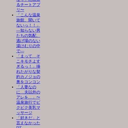
るチートアプ
リ〜
「こんな温泉
旅館、聞いて
ないっ！！」
―知らない男
たちの気配、
逃げ場のない
湯けむりの中
で―
「まって…そ
こキモチよす
ぎるっ！」挿
れたがりな契
約カノジョの
奥をコンコン
「人妻なの
に…夫以外の
アレを…」〜
温泉旅行でビ
クビク美乳マ
ッサージ
「好きだ」と
言えなかった
DT