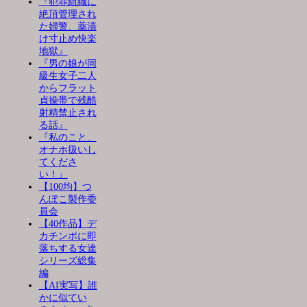
『犯罪組織に
絶頂管理され
た婦警、薬漬
け寸止め快楽
地獄』
『男の娘が同
級生女子二人
からフラット
貞操帯で残酷
射精禁止され
る話』
『私のこと、
オナホ扱いし
てくださ
い！』
【100均】つ
んぽこ製作委
員会
【40作品】デ
カチンポに即
落ちする女達
シリーズ総集
編
【AI実写】誰
かに似てい