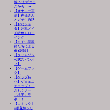
編 〜まずはこ
こから！〜
【オナニー実
演】声優さん
とガチ生通話
【おねショ
タ】淫乱メイ
ド絶倫ドロー
イング
【キモい調教
師たちによる
催●記録】
【クリムゾン
公式スピンオ
フ】
【ゲームブッ
ク】
【ゲップ特
化】ゲェェエ
エエップ！！
淫乱くノ一
「桃子」見
参！！
【コミック】
○眠花嫁シリ