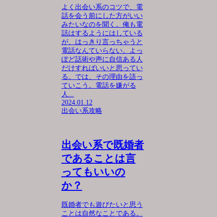
よく出会い系のコツで、電
話を会う前にした方がいい
みたいなのを聞く。俺も電
話はするようにはしている
が、はっきり言っちゃうと
電話なんていらない。よっ
ぽど話術や声に自信ある人
だけすればいいと思ってい
る。では、その理由を語っ
ていこう。電話を嫌がる
人...
2024.01.12
出会い系攻略
出会い系で既婚者
であることは言
ってもいいの
か？
既婚者でも遊びたいと思う
ことは自然なことである。