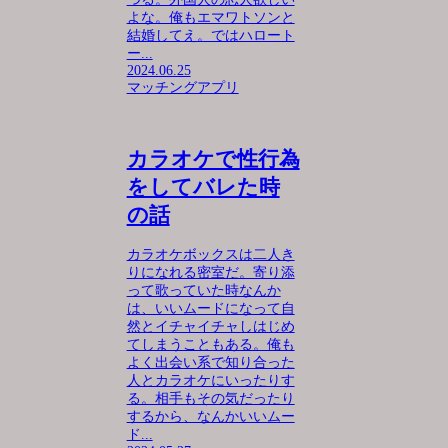
よな。俺もエマワトソンと
結婚してえ。ではハロート
ー...
2024.06.25
マッチングアプリ
カラオケで性行為
をしてバレた時
の話
カラオケボックスは二人き
りになれる密室だ。寄り添
って歌っていた時なんか
は、いいムードになって自
然とイチャイチャしはじめ
てしまうこともある。俺も
よく出会い系で知り合った
人とカラオケにいったりす
る。相手もその気だったり
するから、なんかいいムー
ド...