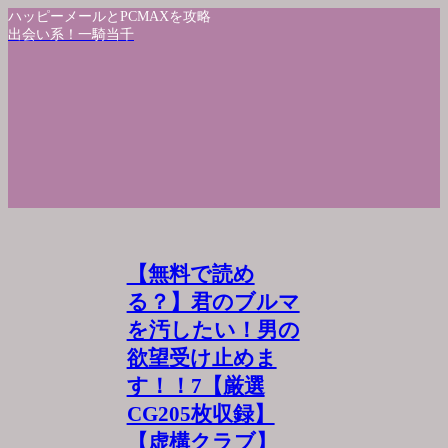
ハッピーメールとPCMAXを攻略
出会い系！一騎当千
【無料で読め
る？】君のブルマ
を汚したい！男の
欲望受け止めま
す！！7【厳選
CG205枚収録】
【虚構クラブ】