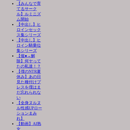
【みんなで育
てるサーク
ル】ルミニズ
ム開始
【中出し】ヒ
ロインセック
ス集シリーズ
【中出し】ヒ
ロイン騎乗位
集シリーズ
【催●→解
除】何ヤって
たの私達！？
【僕のNTR夏
休み】あの日
見た種付けプ
レスを僕はま
だ忘れられな
い
【全身ヌルヌ
ル性感UPロー
ションまみ
れ】
【動画】AI熟
女