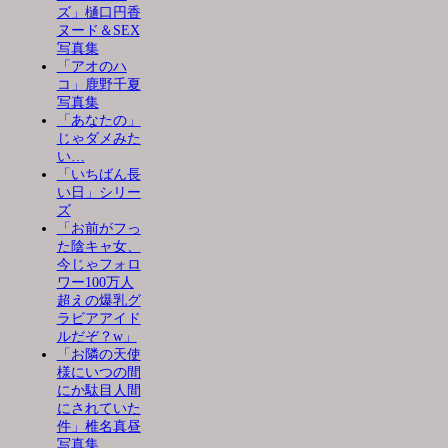
ズ」樋口円香
ヌード＆SEX
写真集
「アオのハ
コ」鹿野千夏
写真集
「あなたの」
じゃダメみた
い…
「いちばん長
い日」シリー
ズ
「お前がフっ
た陰キャ女、
今じゃフォロ
ワー100万人
超えの爆乳グ
ラビアアイド
ルだぞ？w」
「お隣の天使
様にいつの間
にか駄目人間
にされていた
件」椎名真昼
写真集