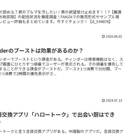
】
で読める？君のブルマを汚したい！男の欲望受け止めます！！7【厳選
205枚収録】の配信状況を徹底調査！FANZAでの販売形式やサンプル視
レビュー評価もまとめています。今すぐチェック！【d_544876】
2026.06.01
inderのブーストは効果があるのか？
ンダーでブーストという課金がある。ティンダーは検索機能はなく、ス
プ画面にひとりずつ順番でユーザーが表示される。その順番を優先して
することができる課金がブーストだ。ブースト1つ消費で30分間、ブー
2つ消費で2時間の優先表示がさ...
2024.07.15
語交換アプリ「ハロートーク」で出会い厨はでき
？
ートークと言う言語交換アプリがある。中国製のアプリだ。言語交換ア