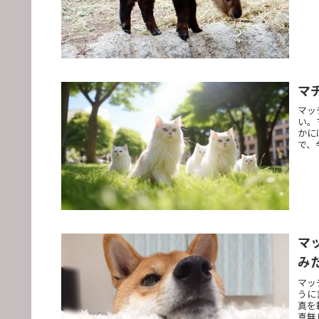
マ
マッ
い。
かに
で、
マ
み
マッ
うに
真を
真無