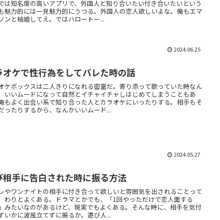
では知名度の高いアプリで、外国人と知り合いたい付き合いたいという
も魅力的には一見魅力的にうつる。外国人の恋人欲しいよな。俺もエマ
ソンと結婚してえ。ではハロートー...
2024.06.25
ラオケで性行為をしてバレた時の話
オケボックスは二人きりになれる密室だ。寄り添って歌っていた時なん
、いいムードになって自然とイチャイチャしはじめてしまうこともあ
俺もよく出会い系で知り合った人とカラオケにいったりする。相手もそ
だったりするから、なんかいいムード...
2024.05.27
び相手に告白された時に振る方法
レやワンナイトの相手に付き合って欲しいと雰囲気を出されることって
。わりとよくある。ドラマとかでも、「1回やっただけで恋人面する
」みたいなのがあるけど、現実でもよくある。そんな時に、相手を気付
ずいかに波風立てずに振るか。遊び人...