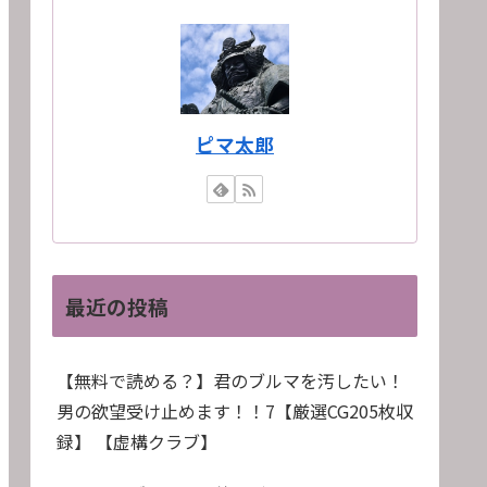
ピマ太郎
最近の投稿
【無料で読める？】君のブルマを汚したい！
男の欲望受け止めます！！7【厳選CG205枚収
録】 【虚構クラブ】