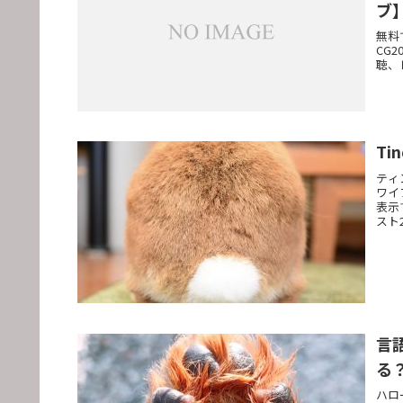
ブ
無料
CG
聴、
T
ティ
ワイ
表示
スト
言
る
ハロ