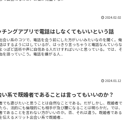
2024.02.02
ッチングアプリで電話はしなくてもいいという話
出会い系のコツで、電話を会う前にした方がいいみたいなのを聞く。俺
話はするようにはしているが、はっきり言っちゃうと電話なんていらな
よっぽど話術や声に自信ある人だけすればいいと思っている。では、そ
由を語っていこう。電話を嫌がる人...
2024.01.12
会い系で既婚者であることは言ってもいいのか？
者でも遊びたいと思うことは自然なことである。だがしかし、既婚者で
たら、法的にも倫理的にも相手が及び腰になることは明らかだ。では、
者であることを言わない方がいいのか。否、それは違う。既婚者である
を伝えるメリット出会い系で既婚者...