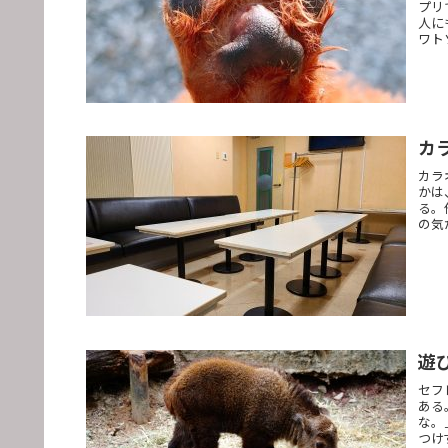
プリ
人に
ワト
カ
カラ
かは
る。
の気
遊
セフ
ある
な。
つけ