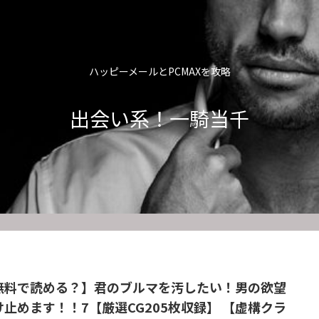
ハッピーメールとPCMAXを攻略
出会い系！一騎当千
無料で読める？】君のブルマを汚したい！男の欲望
け止めます！！7【厳選CG205枚収録】 【虚構クラ