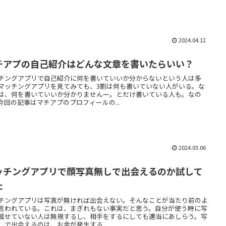
2024.04.12
チアプの自己紹介はどんな文章を書いたらいい？
チングアプリで自己紹介に何を書いていいか分からないという人は多
マッチングアプリを見てみても、3割は何も書いていない人がいる。な
は、何を書いていいか分かりませんー。とだけ書いている人も。なの
今回の記事はマチアプのプロフィールの...
2024.03.06
ッチングアプリで顔写真無しで出会えるのか試して
た
チングアプリは写真が無ければ出会えない。そんなことが当たり前のよ
言われている。これは、まぎれもない事実だと思う。自分が使う時に写
載せていない人は無視するし、相手をするにしても適当にあしらう。写
しで出会えるのは、お金が発生する...