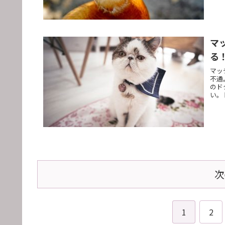
マ
る
マッ
不通
のド
い。
次
1
2