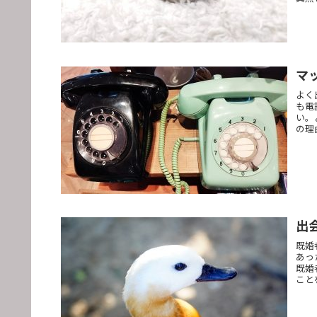
マ
よく
も電
い。
の理
出
既婚
あっ
既婚
こと