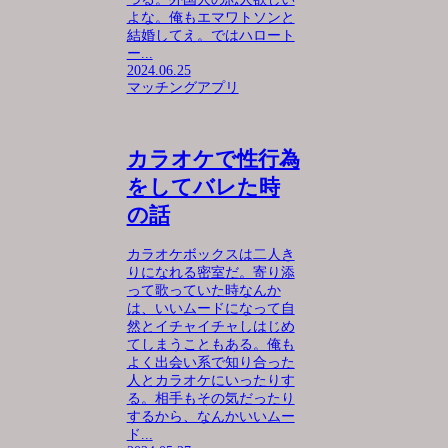
よな。俺もエマワトソンと
結婚してえ。ではハロート
ー...
2024.06.25
マッチングアプリ
カラオケで性行為
をしてバレた時
の話
カラオケボックスは二人き
りになれる密室だ。寄り添
って歌っていた時なんか
は、いいムードになって自
然とイチャイチャしはじめ
てしまうこともある。俺も
よく出会い系で知り合った
人とカラオケにいったりす
る。相手もその気だったり
するから、なんかいいムー
ド...