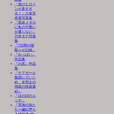
「負けヒロイ
ンが多すぎ
る！」八奈見
杏菜写真集
「黒岩メダカ
に私の可愛い
が通じない」
川井モナ写真
集
『7日間の寝
取らせ記録』
『おっぱい』
作品集
『お尻』作品
集
『チアガール
集団レズいじ
め、女同士の
地獄の快楽責
め』
『ほのぼのエ
ッチ』
『冥海の魚た
ち〜穢れ堕ち