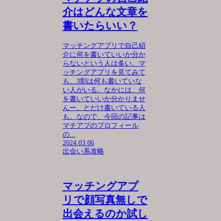
介はどんな文章を
書いたらいい？
マッチングアプリで自己紹
介に何を書いていいか分か
らないという人は多い。マ
ッチングアプリを見てみて
も、3割は何も書いていな
い人がいる。なかには、何
を書いていいか分かりませ
んー。とだけ書いている人
も。なので、今回の記事は
マチアプのプロフィール
の...
2024.03.06
出会い系攻略
マッチングアプ
リで顔写真無しで
出会えるのか試し