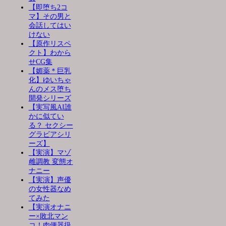
【即堕ち2コ
マ】その男と
会話してはい
けない
【原作リスペ
クト】わから
せCG集
【媚薬＊巨乳
化】ゆいちゃ
んのメス堕ち
開発シリーズ
【実写風AI誰
かに似てい
る？ セクシー
グラビアシリ
ーズ】
【実演】マゾ
雌調教 変態オ
ナニー
【実演】声優
の女性器なめ
てみた
【実演オナニ
ー×敗北マン
コ！肉便器扱