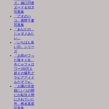
ズ」樋口円香
ヌード＆SEX
写真集
「アオのハ
コ」鹿野千夏
写真集
「あなたの」
じゃダメみた
い…
「いちばん長
い日」シリー
ズ
「お前がフっ
た陰キャ女、
今じゃフォロ
ワー100万人
超えの爆乳グ
ラビアアイド
ルだぞ？w」
「お隣の天使
様にいつの間
にか駄目人間
にされていた
件」椎名真昼
写真集