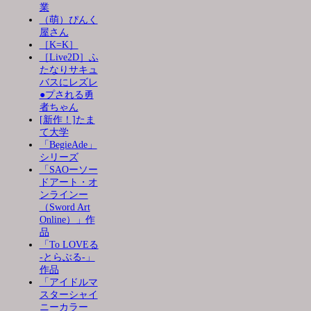
業
（萌）ぴんく
屋さん
［K=K］
［Live2D］ふ
たなりサキュ
バスにレズレ
●プされる勇
者ちゃん
[新作！]たま
て大学
「BegieAde」
シリーズ
「SAOーソー
ドアート・オ
ンラインー
（Sword Art
Online）」作
品
「To LOVEる
-とらぶる-」
作品
「アイドルマ
スターシャイ
ニーカラー