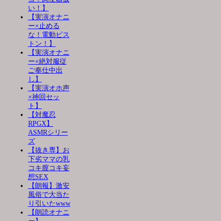
い！】
【実演オナニ
ー×止める
な！電動ピス
トン！】
【実演オナニ
ー×絶対服従
ご奉仕中出
し】
【実演オホ声
×神回セッ
ト】
【対魔忍
RPGX】
ASMRシリー
ズ
【抜き専】お
下劣ママの乳
コキ膣コキ妄
想SEX
【朗報】激安
風俗で大当た
り引いたwww
【朗読オナニ