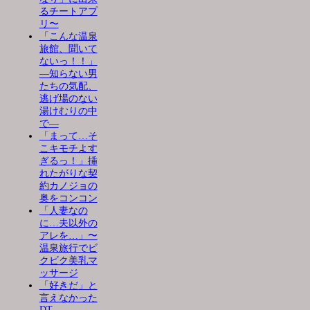
るチートアプ
リ〜
「こんな温泉
旅館、聞いて
ないっ！！」
―知らない男
たちの気配、
逃げ場のない
湯けむりの中
で―
「まって…そ
こキモチよす
ぎるっ！」挿
れたがりな契
約カノジョの
奥をコンコン
「人妻なの
に…夫以外の
アレを…」〜
温泉旅行でビ
クビク美乳マ
ッサージ
「好きだ」と
言えなかった
DT