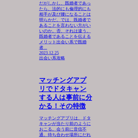
だがしかし、既婚者であっ
たら、法的にも倫理的にも
相手が及び腰になることは
明らかだ。では、既婚者で
あることを言わない方がい
いのか。否、それは違う。
既婚者であることを伝える
メリット出会い系で既婚
者...
2023.12.25
出会い系攻略
マッチングアプ
リでドタキャン
する人は事前に分
かる！その特徴
マッチングアプリは、ドタ
キャンが当たり前のように
おこる。会う前に音信不
通。待ち合わせ場所にだれ