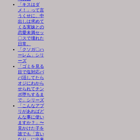
「キスはダ
メ！」って言
うくせに、中
出しは求めて
くる実妹との
恋愛未満セッ
〇スで壊れた
日常。
「クソガ〇ハ
ーレム」シリ
ーズ
「ゴミを見る
目で塩対応パ
パ活してたら
オジにわから
せられてチン
ポ堕ちするま
で」シリーズ
「こんなアプ
リがあればど
んな事に使い
ますか？」〜
見かけた子を
誰でも「言い
なり」に出来