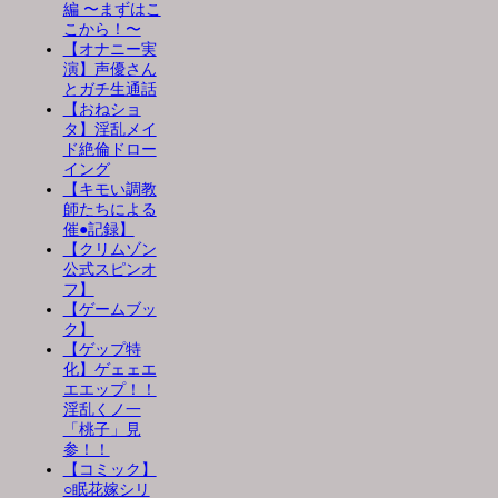
編 〜まずはこ
こから！〜
【オナニー実
演】声優さん
とガチ生通話
【おねショ
タ】淫乱メイ
ド絶倫ドロー
イング
【キモい調教
師たちによる
催●記録】
【クリムゾン
公式スピンオ
フ】
【ゲームブッ
ク】
【ゲップ特
化】ゲェェエ
エエップ！！
淫乱くノ一
「桃子」見
参！！
【コミック】
○眠花嫁シリ