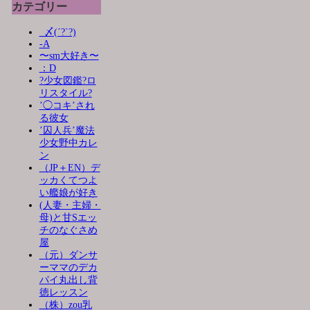
カテゴリー
_〆(´?`?)
-A
〜sm大好き〜
：D
?少女図鑑?ロ
リスタイル?
’◯コキ’され
る彼女
’囚人兵’魔法
少女野中カレ
ン
（JP＋EN）デ
ッカくてつよ
い艦娘が好き
(人妻・主婦・
母)と甘Sエッ
チのなぐさめ
屋
（元）ダンサ
ーママのデカ
パイ丸出し背
徳レッスン
（株）zou乳