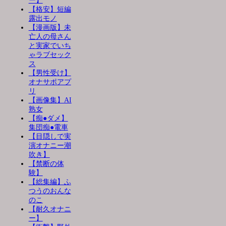
ー】
【格安】短編
露出モノ
【漫画版】未
亡人の母さん
と実家でいち
ゃラブセック
ス
【男性受け】
オナサポアプ
リ
【画像集】AI
熟女
【痴●ダメ】
集団痴●電車
【目隠しで実
演オナニー潮
吹き】
【禁断の体
験】
【総集編】ふ
つうのおんな
のこ
【耐久オナニ
ー】