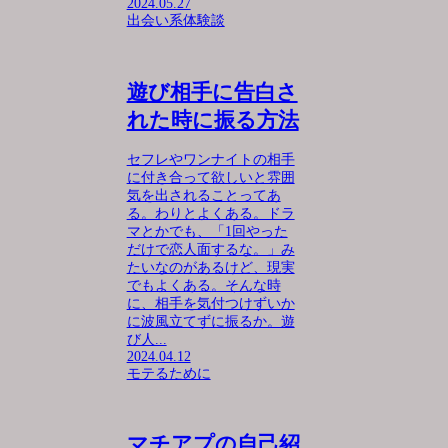
2024.05.27
出会い系体験談
遊び相手に告白さ
れた時に振る方法
セフレやワンナイトの相手
に付き合って欲しいと雰囲
気を出されることってあ
る。わりとよくある。ドラ
マとかでも、「1回やった
だけで恋人面するな。」み
たいなのがあるけど、現実
でもよくある。そんな時
に、相手を気付つけずいか
に波風立てずに振るか。遊
び人...
2024.04.12
モテるために
マチアプの自己紹