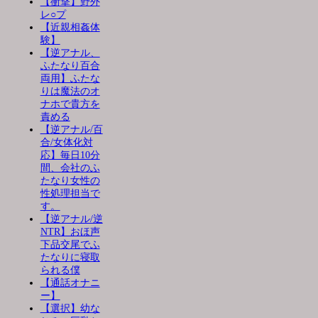
【衝撃】野外
レ○プ
【近親相姦体
験】
【逆アナル、
ふたなり百合
両用】ふたな
りは魔法のオ
ナホで貴方を
責める
【逆アナル/百
合/女体化対
応】毎日10分
間、会社のふ
たなり女性の
性処理担当で
す。
【逆アナル/逆
NTR】おほ声
下品交尾でふ
たなりに寝取
られる僕
【通話オナニ
ー】
【選択】幼な