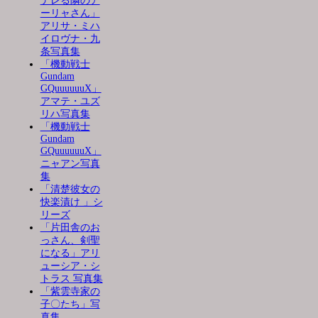
デレる隣のア
ーリャさん」
アリサ・ミハ
イロヴナ・九
条写真集
「機動戦士
Gundam
GQuuuuuuX」
アマテ・ユズ
リハ写真集
「機動戦士
Gundam
GQuuuuuuX」
ニャアン写真
集
「清楚彼女の
快楽漬け 」シ
リーズ
「片田舎のお
っさん、剣聖
になる」アリ
ューシア・シ
トラス 写真集
「紫雲寺家の
子〇たち」写
真集