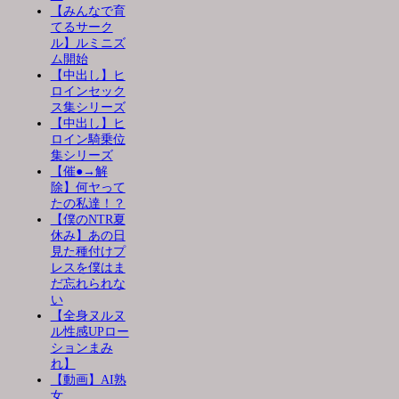
【みんなで育
てるサーク
ル】ルミニズ
ム開始
【中出し】ヒ
ロインセック
ス集シリーズ
【中出し】ヒ
ロイン騎乗位
集シリーズ
【催●→解
除】何ヤって
たの私達！？
【僕のNTR夏
休み】あの日
見た種付けプ
レスを僕はま
だ忘れられな
い
【全身ヌルヌ
ル性感UPロー
ションまみ
れ】
【動画】AI熟
女