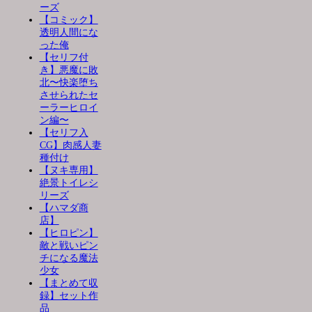
ーズ
【コミック】
透明人間にな
った俺
【セリフ付
き】悪魔に敗
北〜快楽堕ち
させられたセ
ーラーヒロイ
ン編〜
【セリフ入
CG】肉感人妻
種付け
【ヌキ専用】
絶景トイレシ
リーズ
【ハマダ商
店】
【ヒロピン】
敵と戦いピン
チになる魔法
少女
【まとめて収
録】セット作
品