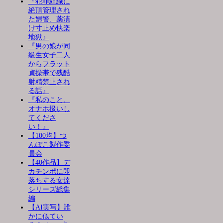
『犯罪組織に
絶頂管理され
た婦警、薬漬
け寸止め快楽
地獄』
『男の娘が同
級生女子二人
からフラット
貞操帯で残酷
射精禁止され
る話』
『私のこと、
オナホ扱いし
てくださ
い！』
【100均】つ
んぽこ製作委
員会
【40作品】デ
カチンポに即
落ちする女達
シリーズ総集
編
【AI実写】誰
かに似てい