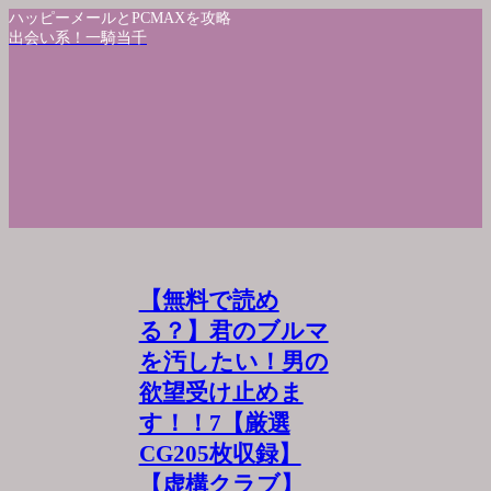
ハッピーメールとPCMAXを攻略
出会い系！一騎当千
【無料で読め
る？】君のブルマ
を汚したい！男の
欲望受け止めま
す！！7【厳選
CG205枚収録】
【虚構クラブ】