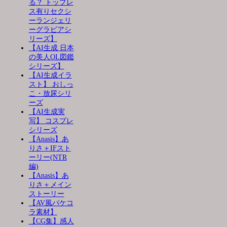
る？ トップレ
ス有りセクシ
ーランジェリ
ーグラビアシ
リーズ】
【AI生成 日本
の美人OL図鑑
シリーズ】
【AI生成イラ
スト】 おしっ
こ・放尿シリ
ーズ
【AI生成実
写】 コスプレ
シリーズ
【Anasis】あ
りさ＋IFスト
ーリー(NTR
編)
【Anasis】あ
りさ＋メイン
ストーリー
【AV風パケコ
ラ素材】
【CG集】感人