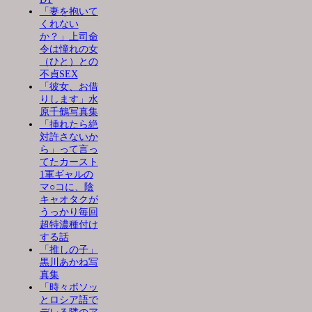
「妻を抱いて
くれない
か？」上司命
令は憧れの女
（ひと）との
不貞SEX
「彼女、お借
りします」水
原千鶴写真集
「挿れたら絶
対許さないか
ら」って言っ
てたカースト
1軍ギャルの
マ○コに、陰
キャオタクが
うっかり毎回
超特濃種付け
する話
「推しの子」
黒川あかね写
真集
「時々ボソッ
とロシア語で