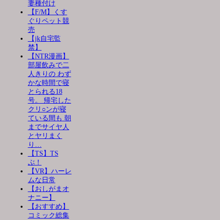
妻種付け
【F/M】くす
ぐりペット競
売
【jk自宅監
禁】
【NTR漫画】
部屋飲みで二
人きりの わず
かな時間で寝
とられる18
号。 帰宅した
クリ○ンが寝
ている間も 朝
までサイヤ人
とヤリまく
り…
【TS】TS
ぶ！
【VR】ハーレ
ムな日常
【おしがまオ
ナニー】
【おすすめ】
コミック総集