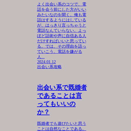
よく出会い系のコツで、電
話を会う前にした方がいい
みたいなのを聞く。俺も電
話はするようにはしている
が、はっきり言っちゃうと
電話なんていらない。よっ
ぽど話術や声に自信ある人
だけすればいいと思ってい
る。では、その理由を語っ
ていこう。電話を嫌がる
人...
2024.01.12
出会い系攻略
出会い系で既婚者
であることは言
ってもいいの
か？
既婚者でも遊びたいと思う
ことは自然なことである。