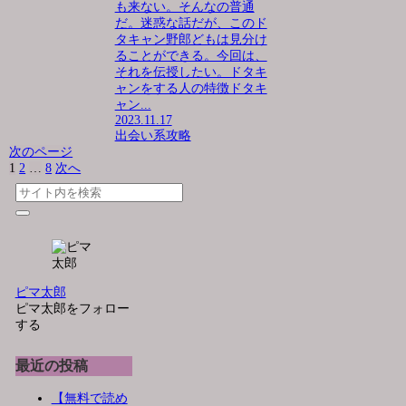
も来ない。そんなの普通
だ。迷惑な話だが、このド
タキャン野郎どもは見分け
ることができる。今回は、
それを伝授したい。ドタキ
ャンをする人の特徴ドタキ
ャン...
2023.11.17
出会い系攻略
次のページ
1
2
…
8
次へ
ピマ太郎
ピマ太郎をフォロー
する
最近の投稿
【無料で読め