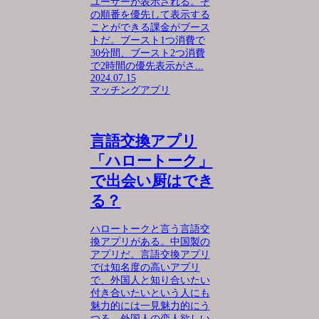
ユーザーが表示される。そ
の順番を優先して表示する
ことができる課金がブース
トだ。ブースト1つ消費で
30分間、ブースト2つ消費
で2時間の優先表示がさ...
2024.07.15
マッチングアプリ
言語交換アプリ
「ハロートーク」
で出会い厨はでき
る？
ハロートークと言う言語交
換アプリがある。中国製の
アプリだ。言語交換アプリ
では知名度の高いアプリ
で、外国人と知り合いたい
付き合いたいという人にも
魅力的には一見魅力的にう
つる。外国人の恋人欲しい