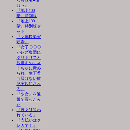
る姉妹凌●性
典〜』
『地上100
階』特別版
『地上100
階』特別版セ
ット
『女体快楽実
験場』
『女子〇〇〇
がレズ集団に
クリトリスと
尿道をめちゃ
くちゃに責め
られ一生下着
も履けない敏
感突起にされ
る』
『少女』を通
販で買ったみ
た
『彼女は狙わ
れている』
『支払いはク
レカで！』