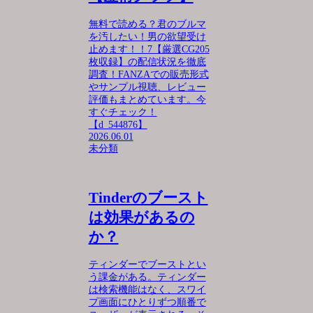
無料で読める？君のブルマ
を汚したい！男の欲望受け
止めます！！7【厳選CG205
枚収録】の配信状況を徹底
調査！FANZAでの販売形式
やサンプル視聴、レビュー
評価もまとめています。今
すぐチェック！
【d_544876】
2026.06.01
未分類
Tinderのブースト
は効果があるの
か？
ティンダーでブーストとい
う課金がある。ティンダー
は検索機能はなく、スワイ
プ画面にひとりずつ順番で