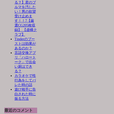
る？】君のブ
ルマを汚した
い！男の欲望
受け止めま
す！！7【厳
選CG205枚収
録】 【虚構ク
ラブ】
Tinderのブー
ストは効果が
あるのか？
言語交換アプ
リ「ハロート
ーク」で出会
い厨はでき
る？
カラオケで性
行為をしてバ
レた時の話
遊び相手に告
白された時に
振る方法
最近のコメント