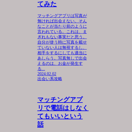
てみた
マッチングアプリは写真が
無ければ出会えない。そん
なことが当たり前のように
言われている。これは、ま
ぎれもない事実だと思う。
自分が使う時に写真を載せ
ていない人は無視するし、
相手をするにしても適当に
あしらう。写真無しで出会
えるのは、お金が発生す
る...
2024.02.02
出会い系攻略
マッチングアプ
リで電話はしなく
てもいいという
話