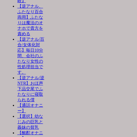
験】
【逆アナル、
ふたなり百合
両用】ふたな
りは魔法のオ
ナホで貴方を
責める
【逆アナル/百
合/女体化対
応】毎日10分
間、会社のふ
たなり女性の
性処理担当で
す。
【逆アナル/逆
NTR】おほ声
下品交尾でふ
たなりに寝取
られる僕
【通話オナニ
ー】
【選択】幼な
じみの巨乳と
義妹の貧乳
【酩酊オナニ