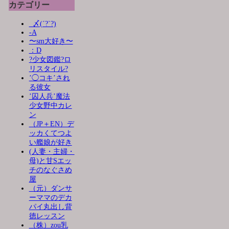
カテゴリー
_〆(´?`?)
-A
〜sm大好き〜
：D
?少女図鑑?ロ
リスタイル?
’◯コキ’され
る彼女
’囚人兵’魔法
少女野中カレ
ン
（JP＋EN）デ
ッカくてつよ
い艦娘が好き
(人妻・主婦・
母)と甘Sエッ
チのなぐさめ
屋
（元）ダンサ
ーママのデカ
パイ丸出し背
徳レッスン
（株）zou乳