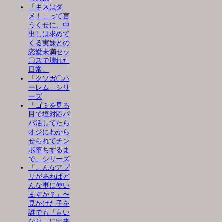
「キスはダ
メ！」って言
うくせに、中
出しは求めて
くる実妹との
恋愛未満セッ
〇スで壊れた
日常。
「クソガ〇ハ
ーレム」シリ
ーズ
「ゴミを見る
目で塩対応パ
パ活してたら
オジにわから
せられてチン
ポ堕ちするま
で」シリーズ
「こんなアプ
リがあればど
んな事に使い
ますか？」〜
見かけた子を
誰でも「言い
なり」に出来