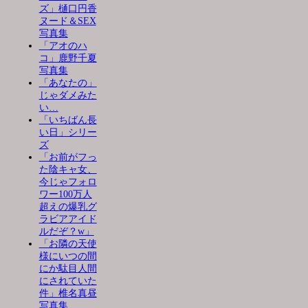
ズ」樋口円香
ヌード＆SEX
写真集
「アオのハ
コ」鹿野千夏
写真集
「あなたの」
じゃダメみた
い…
「いちばん長
い日」シリー
ズ
「お前がフっ
た陰キャ女、
今じゃフォロ
ワー100万人
超えの爆乳グ
ラビアアイド
ルだぞ？w」
「お隣の天使
様にいつの間
にか駄目人間
にされていた
件」椎名真昼
写真集