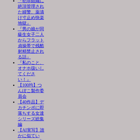
『犯罪組織に
絶頂管理され
た婦警、薬漬
け寸止め快楽
地獄』
『男の娘が同
級生女子二人
からフラット
貞操帯で残酷
射精禁止され
る話』
『私のこと、
オナホ扱いし
てくださ
い！』
【100均】つ
んぽこ製作委
員会
【40作品】デ
カチンポに即
落ちする女達
シリーズ総集
編
【AI実写】誰
かに似てい