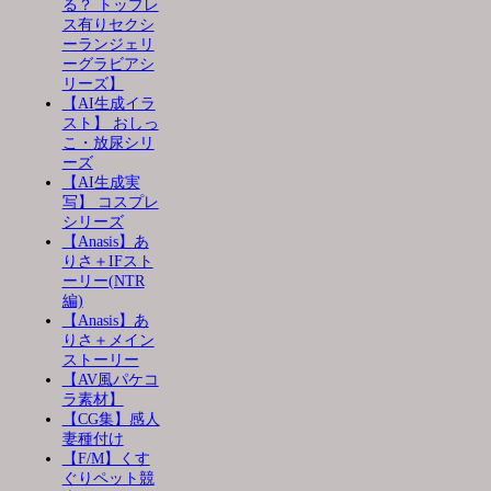
る？ トップレ
ス有りセクシ
ーランジェリ
ーグラビアシ
リーズ】
【AI生成イラ
スト】 おしっ
こ・放尿シリ
ーズ
【AI生成実
写】 コスプレ
シリーズ
【Anasis】あ
りさ＋IFスト
ーリー(NTR
編)
【Anasis】あ
りさ＋メイン
ストーリー
【AV風パケコ
ラ素材】
【CG集】感人
妻種付け
【F/M】くす
ぐりペット競