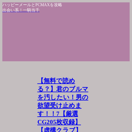
ハッピーメールとPCMAXを攻略
出会い系！一騎当千
【無料で読め
る？】君のブルマ
を汚したい！男の
欲望受け止めま
す！！7【厳選
CG205枚収録】
【虚構クラブ】