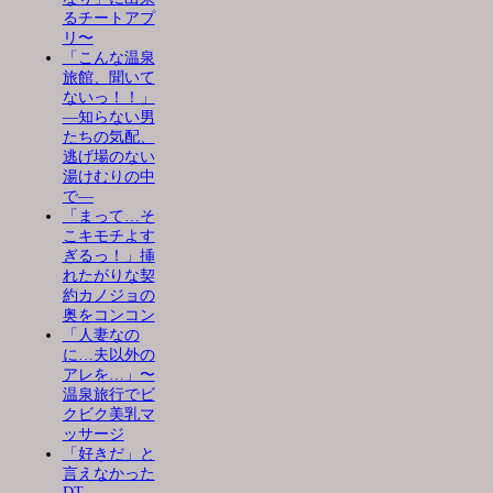
るチートアプ
リ〜
「こんな温泉
旅館、聞いて
ないっ！！」
―知らない男
たちの気配、
逃げ場のない
湯けむりの中
で―
「まって…そ
こキモチよす
ぎるっ！」挿
れたがりな契
約カノジョの
奥をコンコン
「人妻なの
に…夫以外の
アレを…」〜
温泉旅行でビ
クビク美乳マ
ッサージ
「好きだ」と
言えなかった
DT