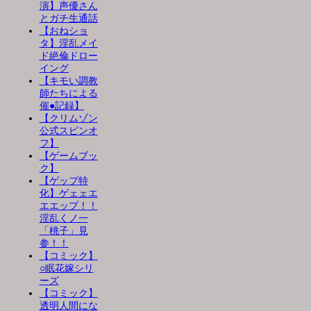
演】声優さん
とガチ生通話
【おねショ
タ】淫乱メイ
ド絶倫ドロー
イング
【キモい調教
師たちによる
催●記録】
【クリムゾン
公式スピンオ
フ】
【ゲームブッ
ク】
【ゲップ特
化】ゲェェエ
エエップ！！
淫乱くノ一
「桃子」見
参！！
【コミック】
○眠花嫁シリ
ーズ
【コミック】
透明人間にな