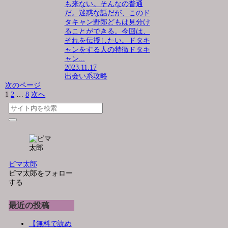
も来ない。そんなの普通
だ。迷惑な話だが、このド
タキャン野郎どもは見分け
ることができる。今回は、
それを伝授したい。ドタキ
ャンをする人の特徴ドタキ
ャン...
2023.11.17
出会い系攻略
次のページ
1
2
…
8
次へ
ピマ太郎
ピマ太郎をフォロー
する
最近の投稿
【無料で読め