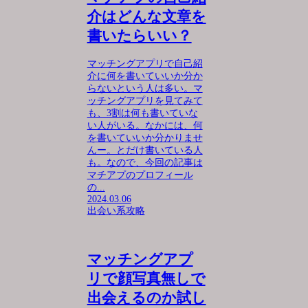
介はどんな文章を
書いたらいい？
マッチングアプリで自己紹
介に何を書いていいか分か
らないという人は多い。マ
ッチングアプリを見てみて
も、3割は何も書いていな
い人がいる。なかには、何
を書いていいか分かりませ
んー。とだけ書いている人
も。なので、今回の記事は
マチアプのプロフィール
の...
2024.03.06
出会い系攻略
マッチングアプ
リで顔写真無しで
出会えるのか試し