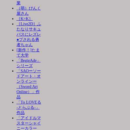
業
（萌）ぴんく
屋さん
［K=K］
［Live2D］ふ
たなりサキュ
バスにレズレ
●プされる勇
者ちゃん
[新作！]たま
て大学
「BegieAde」
シリーズ
「SAOーソー
ドアート・オ
ンラインー
（Sword Art
Online）」作
品
「To LOVEる
-とらぶる-」
作品
「アイドルマ
スターシャイ
ニーカラー