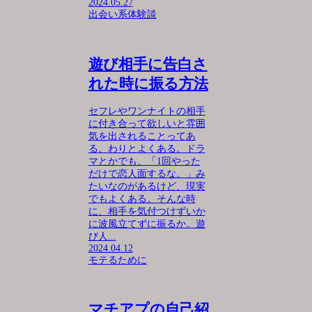
2024.05.27
出会い系体験談
遊び相手に告白さ
れた時に振る方法
セフレやワンナイトの相手
に付き合って欲しいと雰囲
気を出されることってあ
る。わりとよくある。ドラ
マとかでも、「1回やった
だけで恋人面するな。」み
たいなのがあるけど、現実
でもよくある。そんな時
に、相手を気付つけずいか
に波風立てずに振るか。遊
び人...
2024.04.12
モテるために
マチアプの自己紹