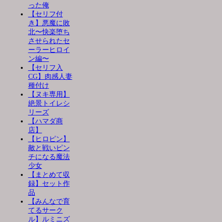
った俺
【セリフ付
き】悪魔に敗
北〜快楽堕ち
させられたセ
ーラーヒロイ
ン編〜
【セリフ入
CG】肉感人妻
種付け
【ヌキ専用】
絶景トイレシ
リーズ
【ハマダ商
店】
【ヒロピン】
敵と戦いピン
チになる魔法
少女
【まとめて収
録】セット作
品
【みんなで育
てるサーク
ル】ルミニズ