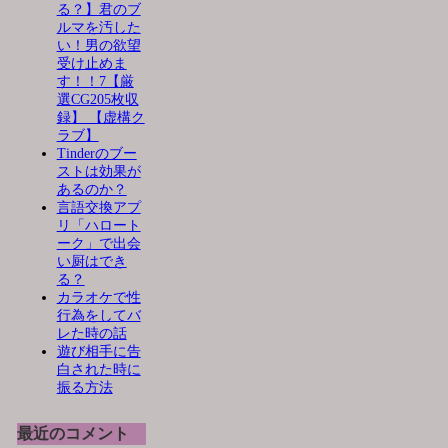
る？】君のブ
ルマを汚した
い！男の欲望
受け止めま
す！！7【厳
選CG205枚収
録】 【虚構ク
ラブ】
Tinderのブー
ストは効果が
あるのか？
言語交換アプ
リ「ハロート
ーク」で出会
い厨はでき
る？
カラオケで性
行為をしてバ
レた時の話
遊び相手に告
白された時に
振る方法
最近のコメント