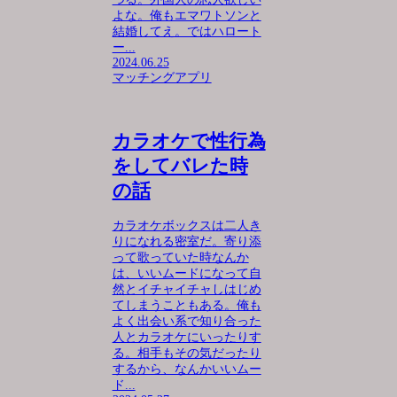
よな。俺もエマワトソンと
結婚してえ。ではハロート
ー...
2024.06.25
マッチングアプリ
カラオケで性行為
をしてバレた時
の話
カラオケボックスは二人き
りになれる密室だ。寄り添
って歌っていた時なんか
は、いいムードになって自
然とイチャイチャしはじめ
てしまうこともある。俺も
よく出会い系で知り合った
人とカラオケにいったりす
る。相手もその気だったり
するから、なんかいいムー
ド...