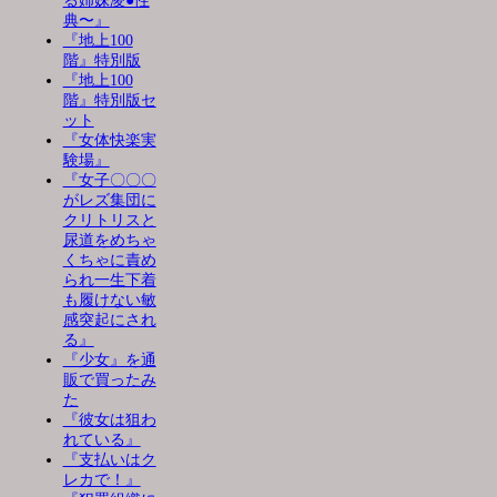
る姉妹凌●性
典〜』
『地上100
階』特別版
『地上100
階』特別版セ
ット
『女体快楽実
験場』
『女子〇〇〇
がレズ集団に
クリトリスと
尿道をめちゃ
くちゃに責め
られ一生下着
も履けない敏
感突起にされ
る』
『少女』を通
販で買ったみ
た
『彼女は狙わ
れている』
『支払いはク
レカで！』