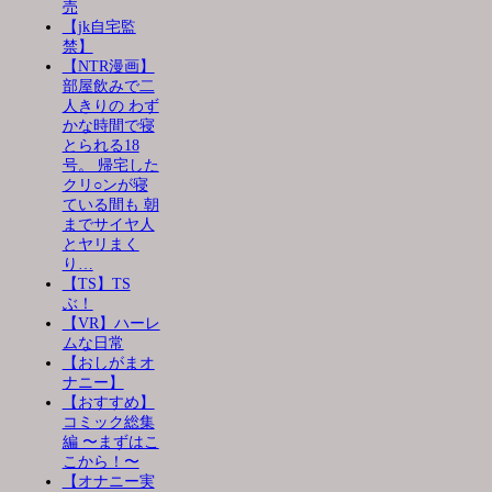
売
【jk自宅監
禁】
【NTR漫画】
部屋飲みで二
人きりの わず
かな時間で寝
とられる18
号。 帰宅した
クリ○ンが寝
ている間も 朝
までサイヤ人
とヤリまく
り…
【TS】TS
ぶ！
【VR】ハーレ
ムな日常
【おしがまオ
ナニー】
【おすすめ】
コミック総集
編 〜まずはこ
こから！〜
【オナニー実