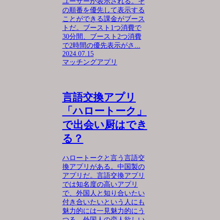
ユーザーが表示される。そ
の順番を優先して表示する
ことができる課金がブース
トだ。ブースト1つ消費で
30分間、ブースト2つ消費
で2時間の優先表示がさ...
2024.07.15
マッチングアプリ
言語交換アプリ
「ハロートーク」
で出会い厨はでき
る？
ハロートークと言う言語交
換アプリがある。中国製の
アプリだ。言語交換アプリ
では知名度の高いアプリ
で、外国人と知り合いたい
付き合いたいという人にも
魅力的には一見魅力的にう
つる。外国人の恋人欲しい