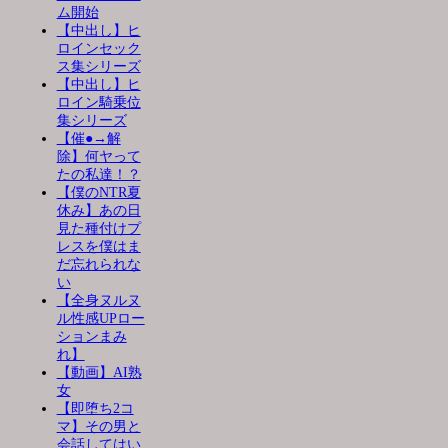
ム開始
【中出し】ヒ
ロインセック
ス集シリーズ
【中出し】ヒ
ロイン騎乗位
集シリーズ
【催●→解
除】何ヤって
たの私達！？
【僕のNTR夏
休み】あの日
見た種付けプ
レスを僕はま
だ忘れられな
い
【全身ヌルヌ
ル性感UPロー
ションまみ
れ】
【動画】AI熟
女
【即堕ち2コ
マ】その男と
会話してはい