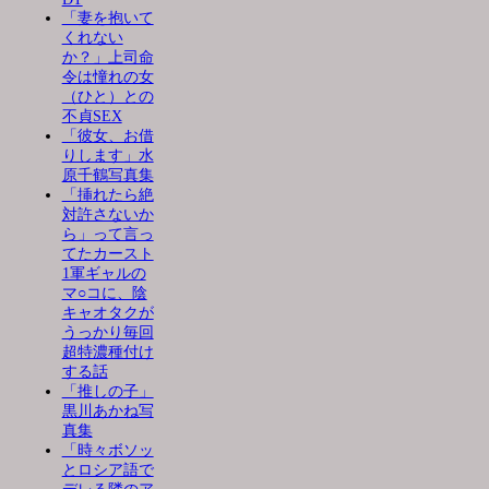
「妻を抱いて
くれない
か？」上司命
令は憧れの女
（ひと）との
不貞SEX
「彼女、お借
りします」水
原千鶴写真集
「挿れたら絶
対許さないか
ら」って言っ
てたカースト
1軍ギャルの
マ○コに、陰
キャオタクが
うっかり毎回
超特濃種付け
する話
「推しの子」
黒川あかね写
真集
「時々ボソッ
とロシア語で