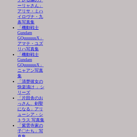
デレる隣のア
ーリャさん」
アリサ・ミハ
イロヴナ・九
条写真集
「機動戦士
Gundam
GQuuuuuuX」
アマテ・ユズ
リハ写真集
「機動戦士
Gundam
GQuuuuuuX」
ニャアン写真
集
「清楚彼女の
快楽漬け 」シ
リーズ
「片田舎のお
っさん、剣聖
になる」アリ
ューシア・シ
トラス 写真集
「紫雲寺家の
子〇たち」写
真集