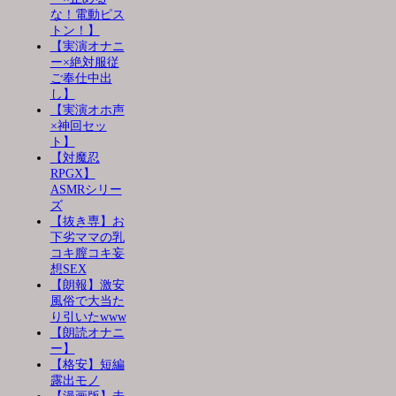
な！電動ピス
トン！】
【実演オナニ
ー×絶対服従
ご奉仕中出
し】
【実演オホ声
×神回セッ
ト】
【対魔忍
RPGX】
ASMRシリー
ズ
【抜き専】お
下劣ママの乳
コキ膣コキ妄
想SEX
【朗報】激安
風俗で大当た
り引いたwww
【朗読オナニ
ー】
【格安】短編
露出モノ