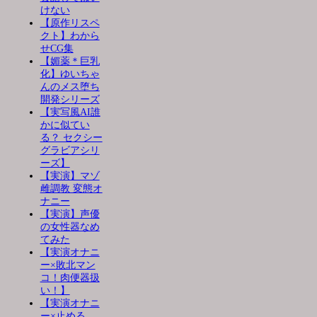
けない
【原作リスペ
クト】わから
せCG集
【媚薬＊巨乳
化】ゆいちゃ
んのメス堕ち
開発シリーズ
【実写風AI誰
かに似てい
る？ セクシー
グラビアシリ
ーズ】
【実演】マゾ
雌調教 変態オ
ナニー
【実演】声優
の女性器なめ
てみた
【実演オナニ
ー×敗北マン
コ！肉便器扱
い！】
【実演オナニ
ー×止める