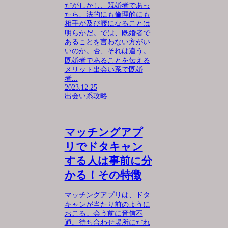
だがしかし、既婚者であっ
たら、法的にも倫理的にも
相手が及び腰になることは
明らかだ。では、既婚者で
あることを言わない方がい
いのか。否、それは違う。
既婚者であることを伝える
メリット出会い系で既婚
者...
2023.12.25
出会い系攻略
マッチングアプ
リでドタキャン
する人は事前に分
かる！その特徴
マッチングアプリは、ドタ
キャンが当たり前のように
おこる。会う前に音信不
通。待ち合わせ場所にだれ