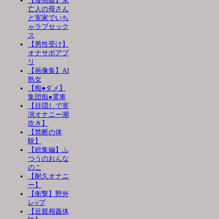
【漫画版】未
亡人の母さん
と実家でいち
ゃラブセック
ス
【男性受け】
オナサポアプ
リ
【画像集】AI
熟女
【痴●ダメ】
集団痴●電車
【目隠しで実
演オナニー潮
吹き】
【禁断の体
験】
【総集編】ふ
つうのおんな
のこ
【耐久オナニ
ー】
【衝撃】野外
レ○プ
【近親相姦体