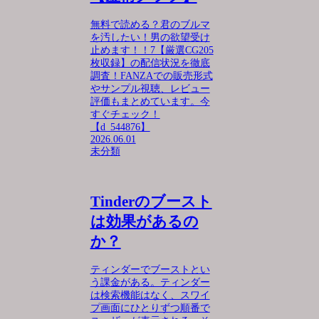
無料で読める？君のブルマ
を汚したい！男の欲望受け
止めます！！7【厳選CG205
枚収録】の配信状況を徹底
調査！FANZAでの販売形式
やサンプル視聴、レビュー
評価もまとめています。今
すぐチェック！
【d_544876】
2026.06.01
未分類
Tinderのブースト
は効果があるの
か？
ティンダーでブーストとい
う課金がある。ティンダー
は検索機能はなく、スワイ
プ画面にひとりずつ順番で