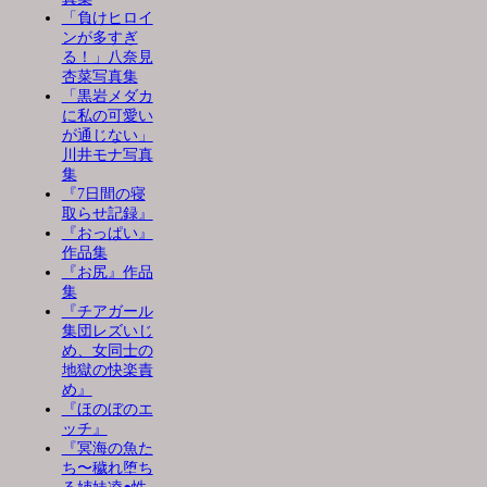
「負けヒロイ
ンが多すぎ
る！」八奈見
杏菜写真集
「黒岩メダカ
に私の可愛い
が通じない」
川井モナ写真
集
『7日間の寝
取らせ記録』
『おっぱい』
作品集
『お尻』作品
集
『チアガール
集団レズいじ
め、女同士の
地獄の快楽責
め』
『ほのぼのエ
ッチ』
『冥海の魚た
ち〜穢れ堕ち