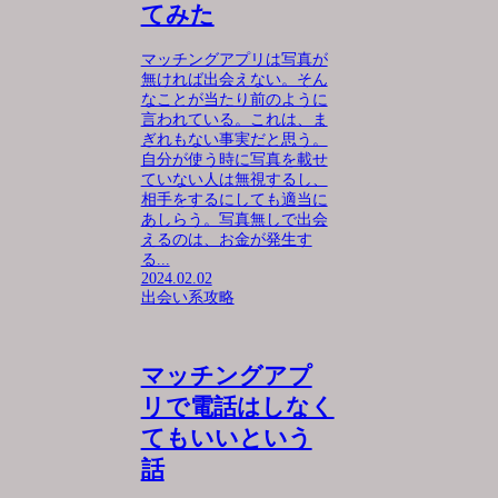
てみた
マッチングアプリは写真が
無ければ出会えない。そん
なことが当たり前のように
言われている。これは、ま
ぎれもない事実だと思う。
自分が使う時に写真を載せ
ていない人は無視するし、
相手をするにしても適当に
あしらう。写真無しで出会
えるのは、お金が発生す
る...
2024.02.02
出会い系攻略
マッチングアプ
リで電話はしなく
てもいいという
話