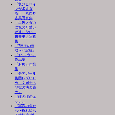
「負けヒロイ
ンが多すぎ
る！」八奈見
杏菜写真集
「黒岩メダカ
に私の可愛い
が通じない」
川井モナ写真
集
『7日間の寝
取らせ記録』
『おっぱい』
作品集
『お尻』作品
集
『チアガール
集団レズいじ
め、女同士の
地獄の快楽責
め』
『ほのぼのエ
ッチ』
『冥海の魚た
ち〜穢れ堕ち