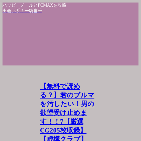
ハッピーメールとPCMAXを攻略
出会い系！一騎当千
【無料で読め
る？】君のブルマ
を汚したい！男の
欲望受け止めま
す！！7【厳選
CG205枚収録】
【虚構クラブ】