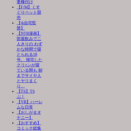
妻種付け
【F/M】くす
ぐりペット競
売
【jk自宅監
禁】
【NTR漫画】
部屋飲みで二
人きりの わず
かな時間で寝
とられる18
号。 帰宅した
クリ○ンが寝
ている間も 朝
までサイヤ人
とヤリまく
り…
【TS】TS
ぶ！
【VR】ハーレ
ムな日常
【おしがまオ
ナニー】
【おすすめ】
コミック総集