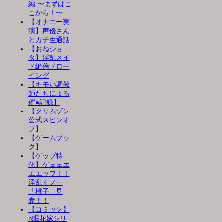
編 〜まずはこ
こから！〜
【オナニー実
演】声優さん
とガチ生通話
【おねショ
タ】淫乱メイ
ド絶倫ドロー
イング
【キモい調教
師たちによる
催●記録】
【クリムゾン
公式スピンオ
フ】
【ゲームブッ
ク】
【ゲップ特
化】ゲェェエ
エエップ！！
淫乱くノ一
「桃子」見
参！！
【コミック】
○眠花嫁シリ