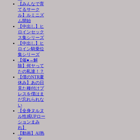
【みんなで育
てるサーク
ル】ルミニズ
ム開始
【中出し】ヒ
ロインセック
ス集シリーズ
【中出し】ヒ
ロイン騎乗位
集シリーズ
【催●→解
除】何ヤって
たの私達！？
【僕のNTR夏
休み】あの日
見た種付けプ
レスを僕はま
だ忘れられな
い
【全身ヌルヌ
ル性感UPロー
ションまみ
れ】
【動画】AI熟
女