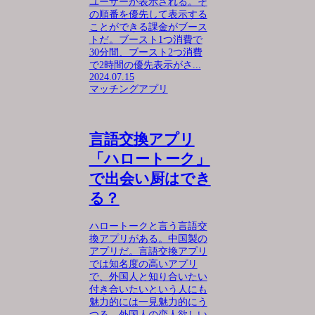
ユーザーが表示される。そ
の順番を優先して表示する
ことができる課金がブース
トだ。ブースト1つ消費で
30分間、ブースト2つ消費
で2時間の優先表示がさ...
2024.07.15
マッチングアプリ
言語交換アプリ
「ハロートーク」
で出会い厨はでき
る？
ハロートークと言う言語交
換アプリがある。中国製の
アプリだ。言語交換アプリ
では知名度の高いアプリ
で、外国人と知り合いたい
付き合いたいという人にも
魅力的には一見魅力的にう
つる。外国人の恋人欲しい