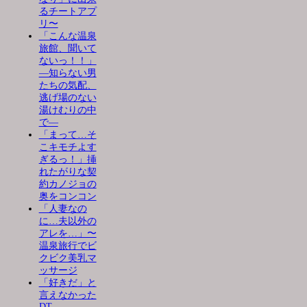
るチートアプ
リ〜
「こんな温泉
旅館、聞いて
ないっ！！」
―知らない男
たちの気配、
逃げ場のない
湯けむりの中
で―
「まって…そ
こキモチよす
ぎるっ！」挿
れたがりな契
約カノジョの
奥をコンコン
「人妻なの
に…夫以外の
アレを…」〜
温泉旅行でビ
クビク美乳マ
ッサージ
「好きだ」と
言えなかった
DT