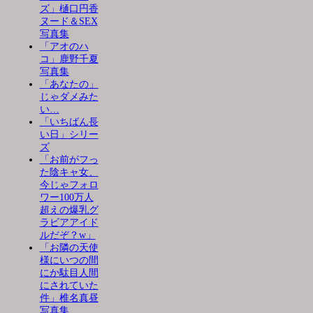
ズ」樋口円香
ヌード＆SEX
写真集
「アオのハ
コ」鹿野千夏
写真集
「あなたの」
じゃダメみた
い…
「いちばん長
い日」シリー
ズ
「お前がフっ
た陰キャ女、
今じゃフォロ
ワー100万人
超えの爆乳グ
ラビアアイド
ルだぞ？w」
「お隣の天使
様にいつの間
にか駄目人間
にされていた
件」椎名真昼
写真集