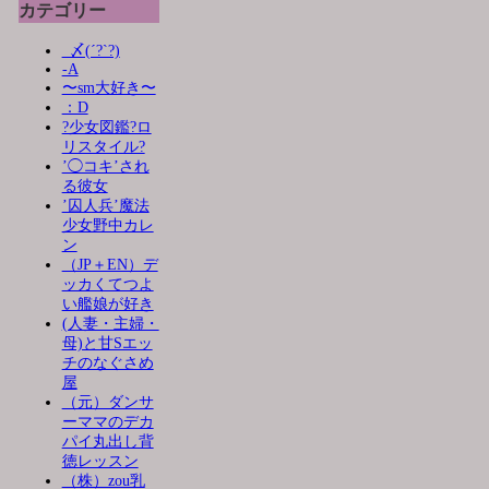
カテゴリー
_〆(´?`?)
-A
〜sm大好き〜
：D
?少女図鑑?ロ
リスタイル?
’◯コキ’され
る彼女
’囚人兵’魔法
少女野中カレ
ン
（JP＋EN）デ
ッカくてつよ
い艦娘が好き
(人妻・主婦・
母)と甘Sエッ
チのなぐさめ
屋
（元）ダンサ
ーママのデカ
パイ丸出し背
徳レッスン
（株）zou乳