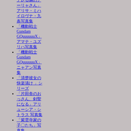
デレる隣のア
ーリャさん」
アリサ・ミハ
イロヴナ・九
条写真集
「機動戦士
Gundam
GQuuuuuuX」
アマテ・ユズ
リハ写真集
「機動戦士
Gundam
GQuuuuuuX」
ニャアン写真
集
「清楚彼女の
快楽漬け 」シ
リーズ
「片田舎のお
っさん、剣聖
になる」アリ
ューシア・シ
トラス 写真集
「紫雲寺家の
子〇たち」写
真集