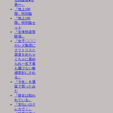
る姉妹凌●性
典〜』
『地上100
階』特別版
『地上100
階』特別版セ
ット
『女体快楽実
験場』
『女子〇〇〇
がレズ集団に
クリトリスと
尿道をめちゃ
くちゃに責め
られ一生下着
も履けない敏
感突起にされ
る』
『少女』を通
販で買ったみ
た
『彼女は狙わ
れている』
『支払いはク
レカで！』