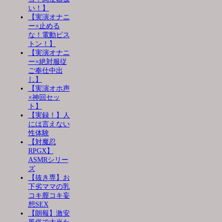
い！】
【実演オナニ
ー×止める
な！電動ピス
トン！】
【実演オナニ
ー×絶対服従
ご奉仕中出
し】
【実演オホ声
×神回セッ
ト】
【実録！】人
には言えない
性体験
【対魔忍
RPGX】
ASMRシリー
ズ
【抜き専】お
下劣ママの乳
コキ膣コキ妄
想SEX
【朗報】激安