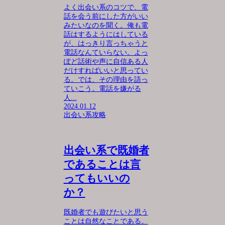
よく出会い系のコツで、電
話を会う前にした方がいい
みたいなのを聞く。俺も電
話はするようにはしている
が、はっきり言っちゃうと
電話なんていらない。よっ
ぽど話術や声に自信ある人
だけすればいいと思ってい
る。では、その理由を語っ
ていこう。電話を嫌がる
人...
2024.01.12
出会い系攻略
出会い系で既婚者
であることは言
ってもいいの
か？
既婚者でも遊びたいと思う
ことは自然なことである。