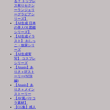
る？ トップレ
ス有りセクシ
ーランジェリ
ーグラビアシ
リーズ】
【AI生成 日本
の美人OL図鑑
シリーズ】
【AI生成イラ
スト】 おしっ
こ・放尿シリ
ーズ
【AI生成実
写】 コスプレ
シリーズ
【Anasis】あ
りさ＋IFスト
ーリー(NTR
編)
【Anasis】あ
りさ＋メイン
ストーリー
【AV風パケコ
ラ素材】
【CG集】感人