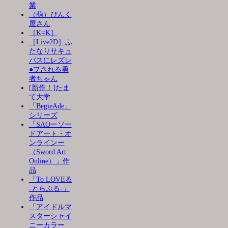
業
（萌）ぴんく
屋さん
［K=K］
［Live2D］ふ
たなりサキュ
バスにレズレ
●プされる勇
者ちゃん
[新作！]たま
て大学
「BegieAde」
シリーズ
「SAOーソー
ドアート・オ
ンラインー
（Sword Art
Online）」作
品
「To LOVEる
-とらぶる-」
作品
「アイドルマ
スターシャイ
ニーカラー