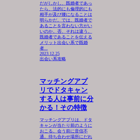
だがしかし、既婚者であっ
たら、法的にも倫理的にも
相手が及び腰になることは
明らかだ。では、既婚者で
あることを言わない方がい
いのか。否、それは違う。
既婚者であることを伝える
メリット出会い系で既婚
者...
2023.12.25
出会い系攻略
マッチングアプ
リでドタキャン
する人は事前に分
かる！その特徴
マッチングアプリは、ドタ
キャンが当たり前のように
おこる。会う前に音信不
通。待ち合わせ場所にだれ