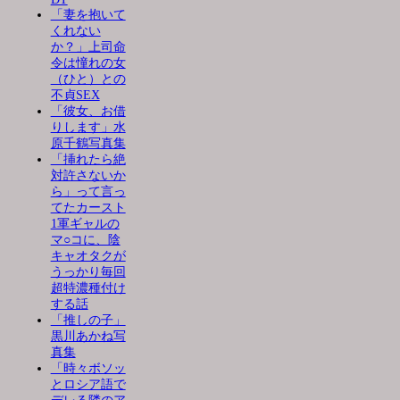
「妻を抱いて
くれない
か？」上司命
令は憧れの女
（ひと）との
不貞SEX
「彼女、お借
りします」水
原千鶴写真集
「挿れたら絶
対許さないか
ら」って言っ
てたカースト
1軍ギャルの
マ○コに、陰
キャオタクが
うっかり毎回
超特濃種付け
する話
「推しの子」
黒川あかね写
真集
「時々ボソッ
とロシア語で