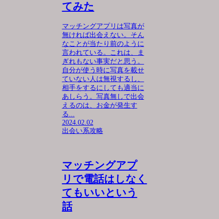
てみた
マッチングアプリは写真が
無ければ出会えない。そん
なことが当たり前のように
言われている。これは、ま
ぎれもない事実だと思う。
自分が使う時に写真を載せ
ていない人は無視するし、
相手をするにしても適当に
あしらう。写真無しで出会
えるのは、お金が発生す
る...
2024.02.02
出会い系攻略
マッチングアプ
リで電話はしなく
てもいいという
話