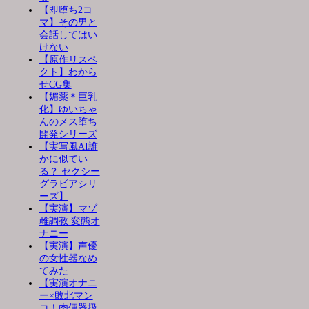
【即堕ち2コ
マ】その男と
会話してはい
けない
【原作リスペ
クト】わから
せCG集
【媚薬＊巨乳
化】ゆいちゃ
んのメス堕ち
開発シリーズ
【実写風AI誰
かに似てい
る？ セクシー
グラビアシリ
ーズ】
【実演】マゾ
雌調教 変態オ
ナニー
【実演】声優
の女性器なめ
てみた
【実演オナニ
ー×敗北マン
コ！肉便器扱