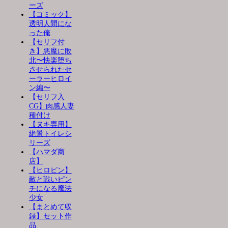
ーズ
【コミック】
透明人間にな
った俺
【セリフ付
き】悪魔に敗
北〜快楽堕ち
させられたセ
ーラーヒロイ
ン編〜
【セリフ入
CG】肉感人妻
種付け
【ヌキ専用】
絶景トイレシ
リーズ
【ハマダ商
店】
【ヒロピン】
敵と戦いピン
チになる魔法
少女
【まとめて収
録】セット作
品