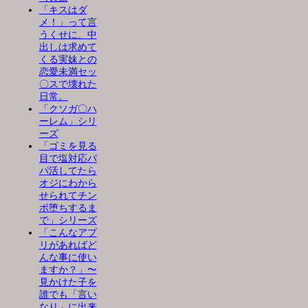
「キスはダ
メ！」って言
うくせに、中
出しは求めて
くる実妹との
恋愛未満セッ
〇スで壊れた
日常。
「クソガ〇ハ
ーレム」シリ
ーズ
「ゴミを見る
目で塩対応パ
パ活してたら
オジにわから
せられてチン
ポ堕ちするま
で」シリーズ
「こんなアプ
リがあればど
んな事に使い
ますか？」〜
見かけた子を
誰でも「言い
なり」に出来