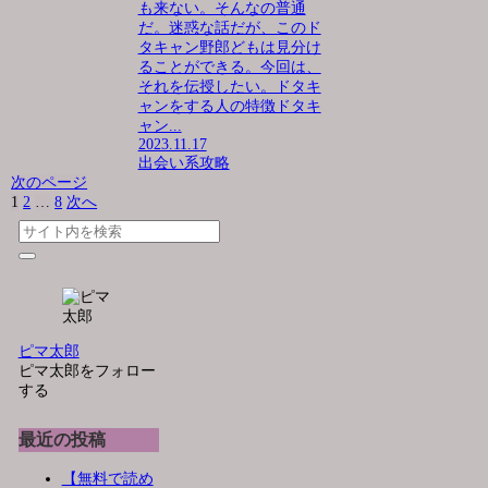
も来ない。そんなの普通
だ。迷惑な話だが、このド
タキャン野郎どもは見分け
ることができる。今回は、
それを伝授したい。ドタキ
ャンをする人の特徴ドタキ
ャン...
2023.11.17
出会い系攻略
次のページ
1
2
…
8
次へ
ピマ太郎
ピマ太郎をフォロー
する
最近の投稿
【無料で読め