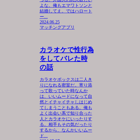
よな。俺もエマワトソンと
結婚してえ。ではハロート
ー...
2024.06.25
マッチングアプリ
カラオケで性行為
をしてバレた時
の話
カラオケボックスは二人き
りになれる密室だ。寄り添
って歌っていた時なんか
は、いいムードになって自
然とイチャイチャしはじめ
てしまうこともある。俺も
よく出会い系で知り合った
人とカラオケにいったりす
る。相手もその気だったり
するから、なんかいいムー
ド...