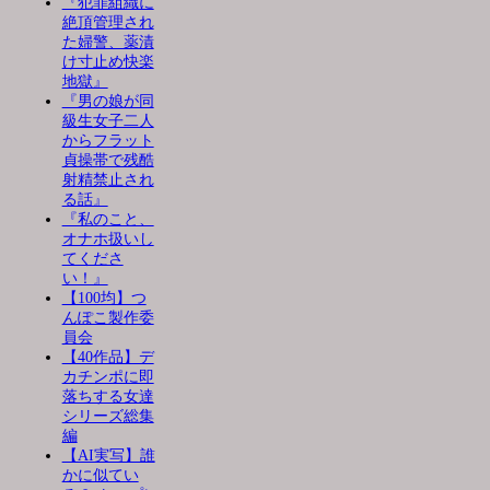
『犯罪組織に
絶頂管理され
た婦警、薬漬
け寸止め快楽
地獄』
『男の娘が同
級生女子二人
からフラット
貞操帯で残酷
射精禁止され
る話』
『私のこと、
オナホ扱いし
てくださ
い！』
【100均】つ
んぽこ製作委
員会
【40作品】デ
カチンポに即
落ちする女達
シリーズ総集
編
【AI実写】誰
かに似てい