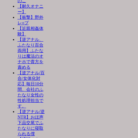
のこ
【耐久オナニ
ー】
【衝撃】野外
レ○プ
【近親相姦体
験】
【逆アナル、
ふたなり百合
両用】ふたな
りは魔法のオ
ナホで貴方を
責める
【逆アナル/百
合/女体化対
応】毎日10分
間、会社のふ
たなり女性の
性処理担当で
す。
【逆アナル/逆
NTR】おほ声
下品交尾でふ
たなりに寝取
られる僕