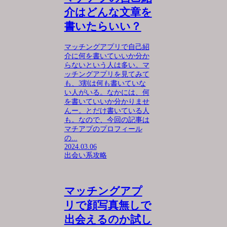
介はどんな文章を
書いたらいい？
マッチングアプリで自己紹
介に何を書いていいか分か
らないという人は多い。マ
ッチングアプリを見てみて
も、3割は何も書いていな
い人がいる。なかには、何
を書いていいか分かりませ
んー。とだけ書いている人
も。なので、今回の記事は
マチアプのプロフィール
の...
2024.03.06
出会い系攻略
マッチングアプ
リで顔写真無しで
出会えるのか試し