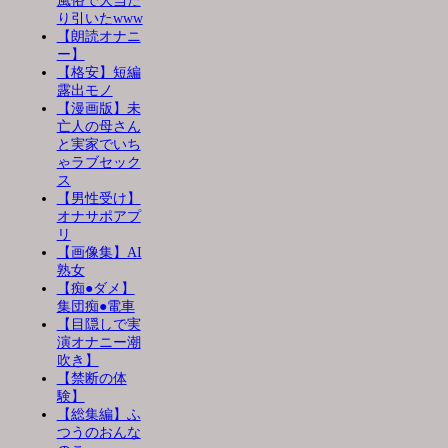
風俗で大当た
り引いたwww
【朗読オナニ
ー】
【格安】短編
露出モノ
【漫画版】未
亡人の母さん
と実家でいち
ゃラブセック
ス
【男性受け】
オナサポアプ
リ
【画像集】AI
熟女
【痴●ダメ】
集団痴●電車
【目隠しで実
演オナニー潮
吹き】
【禁断の体
験】
【総集編】ふ
つうのおんな