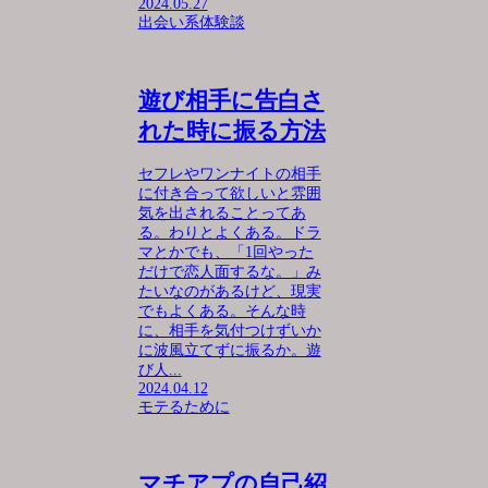
2024.05.27
出会い系体験談
遊び相手に告白さ
れた時に振る方法
セフレやワンナイトの相手
に付き合って欲しいと雰囲
気を出されることってあ
る。わりとよくある。ドラ
マとかでも、「1回やった
だけで恋人面するな。」み
たいなのがあるけど、現実
でもよくある。そんな時
に、相手を気付つけずいか
に波風立てずに振るか。遊
び人...
2024.04.12
モテるために
マチアプの自己紹