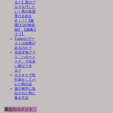
る？】君のブ
ルマを汚した
い！男の欲望
受け止めま
す！！7【厳
選CG205枚収
録】 【虚構ク
ラブ】
Tinderのブー
ストは効果が
あるのか？
言語交換アプ
リ「ハロート
ーク」で出会
い厨はでき
る？
カラオケで性
行為をしてバ
レた時の話
遊び相手に告
白された時に
振る方法
最近のコメント