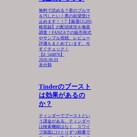
無料で読める？君のブルマ
を汚したい！男の欲望受け
止めます！！7【厳選CG205
枚収録】の配信状況を徹底
調査！FANZAでの販売形式
やサンプル視聴、レビュー
評価もまとめています。今
すぐチェック！
【d_544876】
2026.06.01
未分類
Tinderのブースト
は効果があるの
か？
ティンダーでブーストとい
う課金がある。ティンダー
は検索機能はなく、スワイ
プ画面にひとりずつ順番で