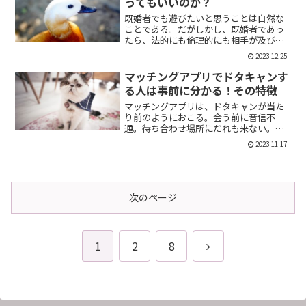
ってもいいのか？
既婚者でも遊びたいと思うことは自然な
ことである。だがしかし、既婚者であっ
たら、法的にも倫理的にも相手が及び腰
になることは明らかだ。では、既婚者で
2023.12.25
あることを言わない方がいいのか。否、
それは違う。既婚者であることを伝える
マッチングアプリでドタキャンす
メリット出会い系で既婚者...
る人は事前に分かる！その特徴
マッチングアプリは、ドタキャンが当た
り前のようにおこる。会う前に音信不
通。待ち合わせ場所にだれも来ない。そ
んなの普通だ。迷惑な話だが、このドタ
2023.11.17
キャン野郎どもは見分けることができ
る。今回は、それを伝授したい。ドタキ
ャンをする人の特徴ドタキャン...
次のページ
次
1
2
8
へ