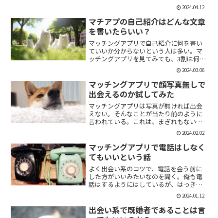
「1回やっただけで恋人面するな。」みた
2024.04.12
いなのがあるけど、現実でもよくある。
そんな時に、相手を気付つけずいかに波
マチアプの自己紹介はどんな文章
風立てずに振るか。遊び人...
を書いたらいい？
マッチングアプリで自己紹介に何を書い
ていいか分からないという人は多い。マ
ッチングアプリを見てみても、3割は何も
書いていない人がいる。なかには、何を
2024.03.06
書いていいか分かりませんー。とだけ書
いている人も。なので、今回の記事はマ
マッチングアプリで顔写真無しで
チアプのプロフィールの...
出会えるのか試してみた
マッチングアプリは写真が無ければ出会
えない。そんなことが当たり前のように
言われている。これは、まぎれもない事
実だと思う。自分が使う時に写真を載せ
2024.02.02
ていない人は無視するし、相手をするに
しても適当にあしらう。写真無しで出会
マッチングアプリで電話はしなく
えるのは、お金が発生する...
てもいいという話
よく出会い系のコツで、電話を会う前に
した方がいいみたいなのを聞く。俺も電
話はするようにはしているが、はっきり
言っちゃうと電話なんていらない。よっ
2024.01.12
ぽど話術や声に自信ある人だけすればい
いと思っている。では、その理由を語っ
出会い系で既婚者であることは言
ていこう。電話を嫌がる人...