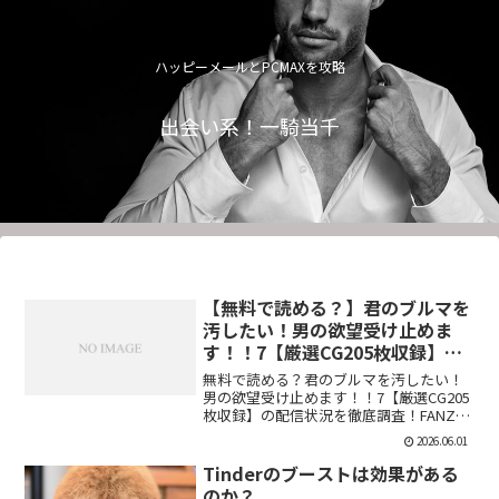
ハッピーメールとPCMAXを攻略
出会い系！一騎当千
【無料で読める？】君のブルマを
汚したい！男の欲望受け止めま
す！！7【厳選CG205枚収録】
【虚構クラブ】
無料で読める？君のブルマを汚したい！
男の欲望受け止めます！！7【厳選CG205
枚収録】の配信状況を徹底調査！FANZA
での販売形式やサンプル視聴、レビュー
2026.06.01
評価もまとめています。今すぐチェッ
ク！【d_544876】
Tinderのブーストは効果がある
のか？