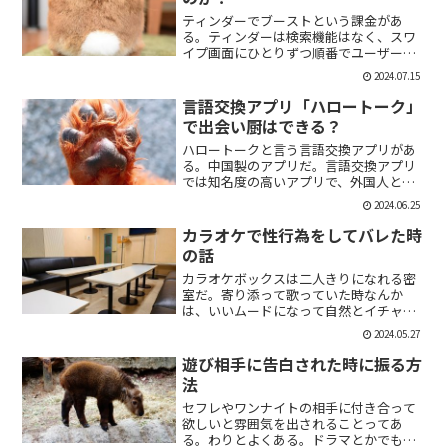
ティンダーでブーストという課金があ
る。ティンダーは検索機能はなく、スワ
イプ画面にひとりずつ順番でユーザーが
表示される。その順番を優先して表示す
2024.07.15
ることができる課金がブーストだ。ブー
スト1つ消費で30分間、ブースト2つ消費
言語交換アプリ「ハロートーク」
で2時間の優先表示がさ...
で出会い厨はできる？
ハロートークと言う言語交換アプリがあ
る。中国製のアプリだ。言語交換アプリ
では知名度の高いアプリで、外国人と知
り合いたい付き合いたいという人にも魅
2024.06.25
力的には一見魅力的にうつる。外国人の
恋人欲しいよな。俺もエマワトソンと結
カラオケで性行為をしてバレた時
婚してえ。ではハロートー...
の話
カラオケボックスは二人きりになれる密
室だ。寄り添って歌っていた時なんか
は、いいムードになって自然とイチャイ
チャしはじめてしまうこともある。俺も
2024.05.27
よく出会い系で知り合った人とカラオケ
にいったりする。相手もその気だったり
遊び相手に告白された時に振る方
するから、なんかいいムード...
法
セフレやワンナイトの相手に付き合って
欲しいと雰囲気を出されることってあ
る。わりとよくある。ドラマとかでも、