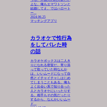
よな。俺もエマワトソンと
結婚してえ。ではハロート
ー...
2024.06.25
マッチングアプリ
カラオケで性行為
をしてバレた時
の話
カラオケボックスは二人き
りになれる密室だ。寄り添
って歌っていた時なんか
は、いいムードになって自
然とイチャイチャしはじめ
てしまうこともある。俺も
よく出会い系で知り合った
人とカラオケにいったりす
る。相手もその気だったり
するから、なんかいいムー
ド...