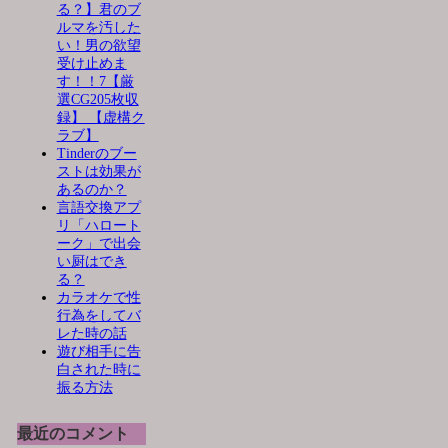
る？】君のブ
ルマを汚した
い！男の欲望
受け止めま
す！！7【厳
選CG205枚収
録】 【虚構ク
ラブ】
Tinderのブー
ストは効果が
あるのか？
言語交換アプ
リ「ハロート
ーク」で出会
い厨はでき
る？
カラオケで性
行為をしてバ
レた時の話
遊び相手に告
白された時に
振る方法
最近のコメント