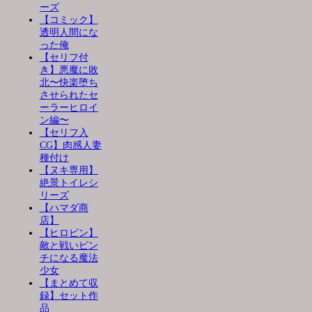
ーズ
【コミック】
透明人間にな
った俺
【セリフ付
き】悪魔に敗
北〜快楽堕ち
させられたセ
ーラーヒロイ
ン編〜
【セリフ入
CG】肉感人妻
種付け
【ヌキ専用】
絶景トイレシ
リーズ
【ハマダ商
店】
【ヒロピン】
敵と戦いピン
チになる魔法
少女
【まとめて収
録】セット作
品