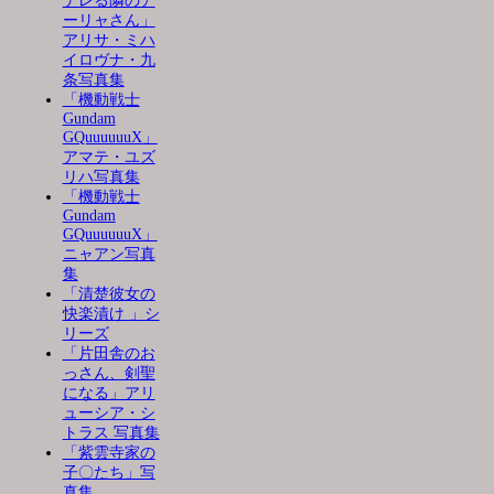
デレる隣のア
ーリャさん」
アリサ・ミハ
イロヴナ・九
条写真集
「機動戦士
Gundam
GQuuuuuuX」
アマテ・ユズ
リハ写真集
「機動戦士
Gundam
GQuuuuuuX」
ニャアン写真
集
「清楚彼女の
快楽漬け 」シ
リーズ
「片田舎のお
っさん、剣聖
になる」アリ
ューシア・シ
トラス 写真集
「紫雲寺家の
子〇たち」写
真集