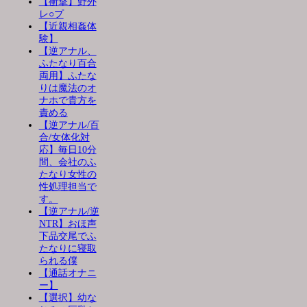
【衝撃】野外
レ○プ
【近親相姦体
験】
【逆アナル、
ふたなり百合
両用】ふたな
りは魔法のオ
ナホで貴方を
責める
【逆アナル/百
合/女体化対
応】毎日10分
間、会社のふ
たなり女性の
性処理担当で
す。
【逆アナル/逆
NTR】おほ声
下品交尾でふ
たなりに寝取
られる僕
【通話オナニ
ー】
【選択】幼な