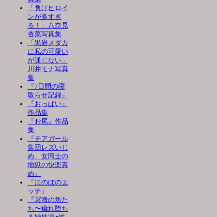
「負けヒロイ
ンが多すぎ
る！」八奈見
杏菜写真集
「黒岩メダカ
に私の可愛い
が通じない」
川井モナ写真
集
『7日間の寝
取らせ記録』
『おっぱい』
作品集
『お尻』作品
集
『チアガール
集団レズいじ
め、女同士の
地獄の快楽責
め』
『ほのぼのエ
ッチ』
『冥海の魚た
ち〜穢れ堕ち