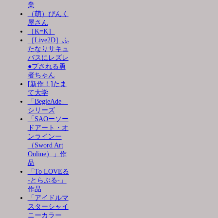
業
（萌）ぴんく
屋さん
［K=K］
［Live2D］ふ
たなりサキュ
バスにレズレ
●プされる勇
者ちゃん
[新作！]たま
て大学
「BegieAde」
シリーズ
「SAOーソー
ドアート・オ
ンラインー
（Sword Art
Online）」作
品
「To LOVEる
-とらぶる-」
作品
「アイドルマ
スターシャイ
ニーカラー