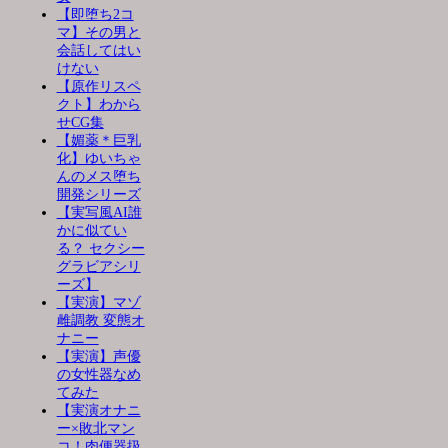
【即堕ち2コ
マ】その男と
会話してはい
けない
【原作リスペ
クト】わから
せCG集
【媚薬＊巨乳
化】ゆいちゃ
んのメス堕ち
開発シリーズ
【実写風AI誰
かに似てい
る？ セクシー
グラビアシリ
ーズ】
【実演】マゾ
雌調教 変態オ
ナニー
【実演】声優
の女性器なめ
てみた
【実演オナニ
ー×敗北マン
コ！肉便器扱