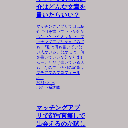
介はどんな文章を
書いたらいい？
マッチングアプリで自己紹
介に何を書いていいか分か
らないという人は多い。マ
ッチングアプリを見てみて
も、3割は何も書いていな
い人がいる。なかには、何
を書いていいか分かりませ
んー。とだけ書いている人
も。なので、今回の記事は
マチアプのプロフィール
の...
2024.03.06
出会い系攻略
マッチングアプ
リで顔写真無しで
出会えるのか試し