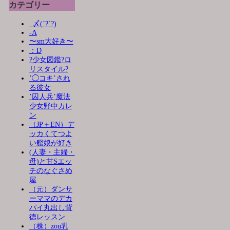
カテゴリー
_〆(´?`?)
-A
〜sm大好き〜
：D
?少女図鑑?ロ
リスタイル?
’◯コキ’され
る彼女
’囚人兵’魔法
少女野中カレ
ン
（JP＋EN）デ
ッカくてつよ
い艦娘が好き
(人妻・主婦・
母)と甘Sエッ
チのなぐさめ
屋
（元）ダンサ
ーママのデカ
パイ丸出し背
徳レッスン
（株）zou乳