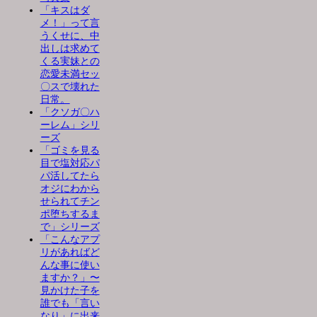
「キスはダ
メ！」って言
うくせに、中
出しは求めて
くる実妹との
恋愛未満セッ
〇スで壊れた
日常。
「クソガ〇ハ
ーレム」シリ
ーズ
「ゴミを見る
目で塩対応パ
パ活してたら
オジにわから
せられてチン
ポ堕ちするま
で」シリーズ
「こんなアプ
リがあればど
んな事に使い
ますか？」〜
見かけた子を
誰でも「言い
なり」に出来