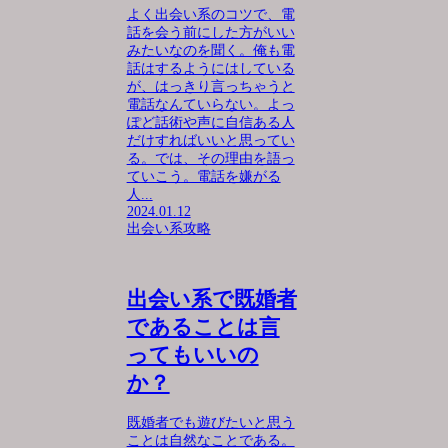
よく出会い系のコツで、電
話を会う前にした方がいい
みたいなのを聞く。俺も電
話はするようにはしている
が、はっきり言っちゃうと
電話なんていらない。よっ
ぽど話術や声に自信ある人
だけすればいいと思ってい
る。では、その理由を語っ
ていこう。電話を嫌がる
人...
2024.01.12
出会い系攻略
出会い系で既婚者
であることは言
ってもいいの
か？
既婚者でも遊びたいと思う
ことは自然なことである。