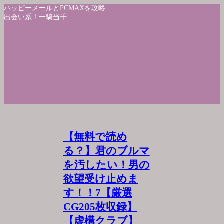
ハッピーメールとPCMAXを攻略
出会い系！一騎当千
【無料で読め
る？】君のブルマ
を汚したい！男の
欲望受け止めま
す！！7【厳選
CG205枚収録】
【虚構クラブ】