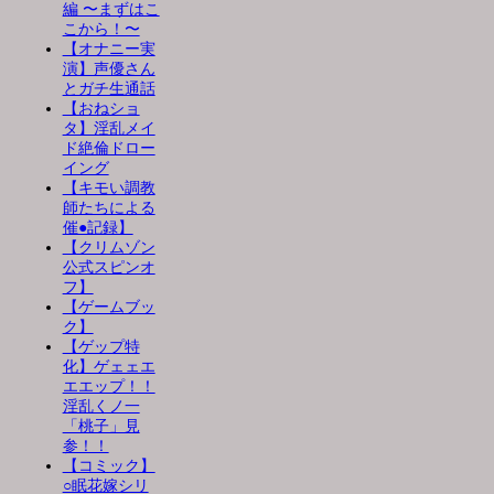
編 〜まずはこ
こから！〜
【オナニー実
演】声優さん
とガチ生通話
【おねショ
タ】淫乱メイ
ド絶倫ドロー
イング
【キモい調教
師たちによる
催●記録】
【クリムゾン
公式スピンオ
フ】
【ゲームブッ
ク】
【ゲップ特
化】ゲェェエ
エエップ！！
淫乱くノ一
「桃子」見
参！！
【コミック】
○眠花嫁シリ