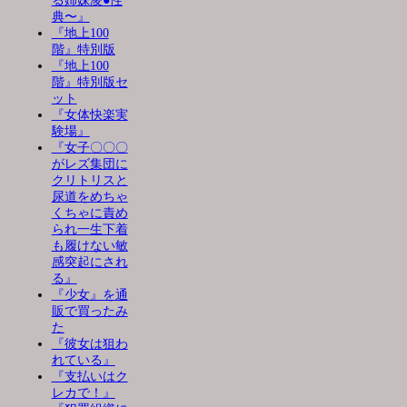
る姉妹凌●性
典〜』
『地上100
階』特別版
『地上100
階』特別版セ
ット
『女体快楽実
験場』
『女子〇〇〇
がレズ集団に
クリトリスと
尿道をめちゃ
くちゃに責め
られ一生下着
も履けない敏
感突起にされ
る』
『少女』を通
販で買ったみ
た
『彼女は狙わ
れている』
『支払いはク
レカで！』