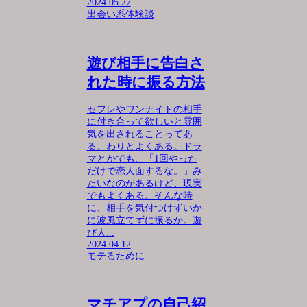
2024.05.27
出会い系体験談
遊び相手に告白さ
れた時に振る方法
セフレやワンナイトの相手
に付き合って欲しいと雰囲
気を出されることってあ
る。わりとよくある。ドラ
マとかでも、「1回やった
だけで恋人面するな。」み
たいなのがあるけど、現実
でもよくある。そんな時
に、相手を気付つけずいか
に波風立てずに振るか。遊
び人...
2024.04.12
モテるために
マチアプの自己紹