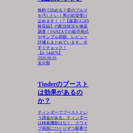
無料で読める？君のブルマ
を汚したい！男の欲望受け
止めます！！7【厳選CG205
枚収録】の配信状況を徹底
調査！FANZAでの販売形式
やサンプル視聴、レビュー
評価もまとめています。今
すぐチェック！
【d_544876】
2026.06.01
未分類
Tinderのブースト
は効果があるの
か？
ティンダーでブーストとい
う課金がある。ティンダー
は検索機能はなく、スワイ
プ画面にひとりずつ順番で