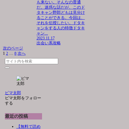
も来ない。そんなの普通
だ。迷惑な話だが、このド
タキャン野郎どもは見分け
ることができる。今回は、
それを伝授したい。ドタキ
ャンをする人の特徴ドタキ
ャン...
2023.11.17
出会い系攻略
次のページ
1
2
…
8
次へ
ピマ太郎
ピマ太郎をフォロー
する
最近の投稿
【無料で読め