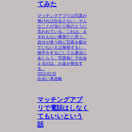
てみた
マッチングアプリは写真が
無ければ出会えない。そん
なことが当たり前のように
言われている。これは、ま
ぎれもない事実だと思う。
自分が使う時に写真を載せ
ていない人は無視するし、
相手をするにしても適当に
あしらう。写真無しで出会
えるのは、お金が発生す
る...
2024.02.02
出会い系攻略
マッチングアプ
リで電話はしなく
てもいいという
話