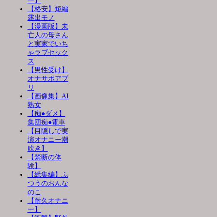
ー】
【格安】短編
露出モノ
【漫画版】未
亡人の母さん
と実家でいち
ゃラブセック
ス
【男性受け】
オナサポアプ
リ
【画像集】AI
熟女
【痴●ダメ】
集団痴●電車
【目隠しで実
演オナニー潮
吹き】
【禁断の体
験】
【総集編】ふ
つうのおんな
のこ
【耐久オナニ
ー】