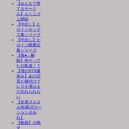
【みんなで育
てるサーク
ル】ルミニズ
ム開始
【中出し】ヒ
ロインセック
ス集シリーズ
【中出し】ヒ
ロイン騎乗位
集シリーズ
【催●→解
除】何ヤって
たの私達！？
【僕のNTR夏
休み】あの日
見た種付けプ
レスを僕はま
だ忘れられな
い
【全身ヌルヌ
ル性感UPロー
ションまみ
れ】
【動画】AI熟
女