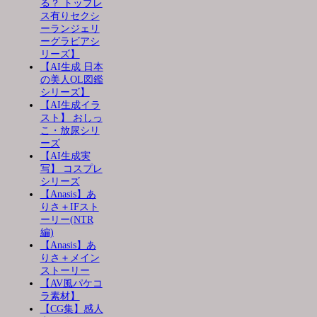
る？ トップレ
ス有りセクシ
ーランジェリ
ーグラビアシ
リーズ】
【AI生成 日本
の美人OL図鑑
シリーズ】
【AI生成イラ
スト】 おしっ
こ・放尿シリ
ーズ
【AI生成実
写】 コスプレ
シリーズ
【Anasis】あ
りさ＋IFスト
ーリー(NTR
編)
【Anasis】あ
りさ＋メイン
ストーリー
【AV風パケコ
ラ素材】
【CG集】感人