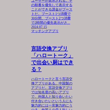
ユーザーが表示される。そ
の順番を優先して表示する
ことができる課金がブース
トだ。ブースト1つ消費で
30分間、ブースト2つ消費
で2時間の優先表示がさ...
2024.07.15
マッチングアプリ
言語交換アプリ
「ハロートーク」
で出会い厨はでき
る？
ハロートークと言う言語交
換アプリがある。中国製の
アプリだ。言語交換アプリ
では知名度の高いアプリ
で、外国人と知り合いたい
付き合いたいという人にも
魅力的には一見魅力的にう
つる。外国人の恋人欲しい