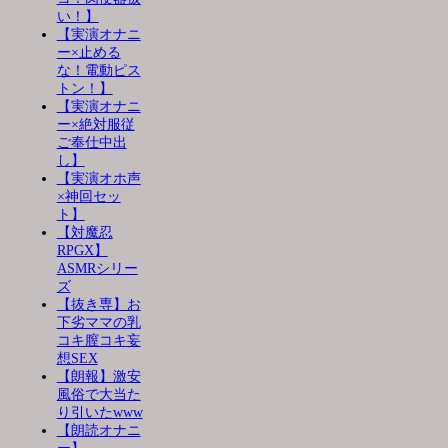
い！】
【実演オナニ
ー×止める
な！電動ピス
トン！】
【実演オナニ
ー×絶対服従
ご奉仕中出
し】
【実演オホ声
×神回セッ
ト】
【対魔忍
RPGX】
ASMRシリー
ズ
【抜き専】お
下劣ママの乳
コキ膣コキ妄
想SEX
【朗報】激安
風俗で大当た
り引いたwww
【朗読オナニ