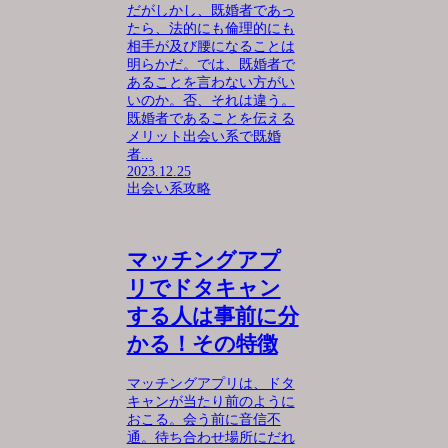
だがしかし、既婚者であっ
たら、法的にも倫理的にも
相手が及び腰になることは
明らかだ。では、既婚者で
あることを言わない方がい
いのか。否、それは違う。
既婚者であることを伝える
メリット出会い系で既婚
者...
2023.12.25
出会い系攻略
マッチングアプ
リでドタキャン
する人は事前に分
かる！その特徴
マッチングアプリは、ドタ
キャンが当たり前のように
おこる。会う前に音信不
通。待ち合わせ場所にだれ