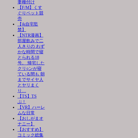
妻種付け
【F/M】くす
ぐりペット競
売
【jk自宅監
禁】
【NTR漫画】
部屋飲みで二
人きりの わず
かな時間で寝
とられる18
号。 帰宅した
クリ○ンが寝
ている間も 朝
までサイヤ人
とヤリまく
り…
【TS】TS
ぶ！
【VR】ハーレ
ムな日常
【おしがまオ
ナニー】
【おすすめ】
コミック総集