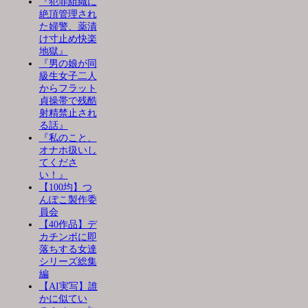
『犯罪組織に
絶頂管理され
た婦警、薬漬
け寸止め快楽
地獄』
『男の娘が同
級生女子二人
からフラット
貞操帯で残酷
射精禁止され
る話』
『私のこと、
オナホ扱いし
てくださ
い！』
【100均】つ
んぽこ製作委
員会
【40作品】デ
カチンポに即
落ちする女達
シリーズ総集
編
【AI実写】誰
かに似てい