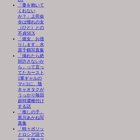
「妻を抱いて
くれない
か？」上司命
令は憧れの女
（ひと）との
不貞SEX
「彼女、お借
りします」水
原千鶴写真集
「挿れたら絶
対許さないか
ら」って言っ
てたカースト
1軍ギャルの
マ○コに、陰
キャオタクが
うっかり毎回
超特濃種付け
する話
「推しの子」
黒川あかね写
真集
「時々ボソッ
とロシア語で