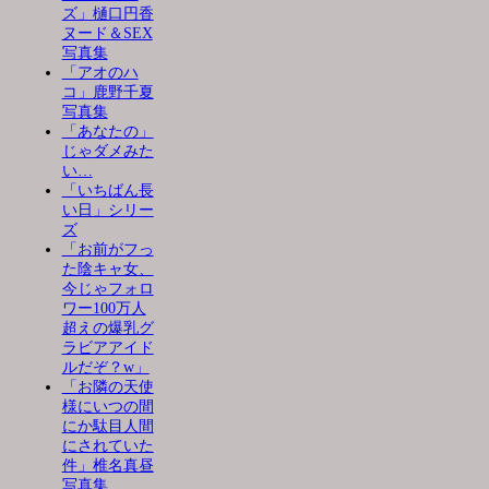
ズ」樋口円香
ヌード＆SEX
写真集
「アオのハ
コ」鹿野千夏
写真集
「あなたの」
じゃダメみた
い…
「いちばん長
い日」シリー
ズ
「お前がフっ
た陰キャ女、
今じゃフォロ
ワー100万人
超えの爆乳グ
ラビアアイド
ルだぞ？w」
「お隣の天使
様にいつの間
にか駄目人間
にされていた
件」椎名真昼
写真集