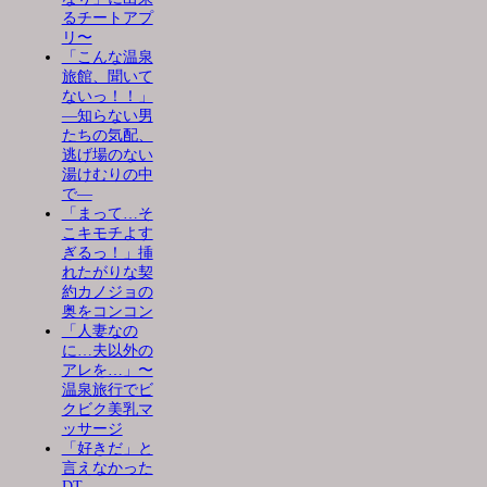
るチートアプ
リ〜
「こんな温泉
旅館、聞いて
ないっ！！」
―知らない男
たちの気配、
逃げ場のない
湯けむりの中
で―
「まって…そ
こキモチよす
ぎるっ！」挿
れたがりな契
約カノジョの
奥をコンコン
「人妻なの
に…夫以外の
アレを…」〜
温泉旅行でビ
クビク美乳マ
ッサージ
「好きだ」と
言えなかった
DT