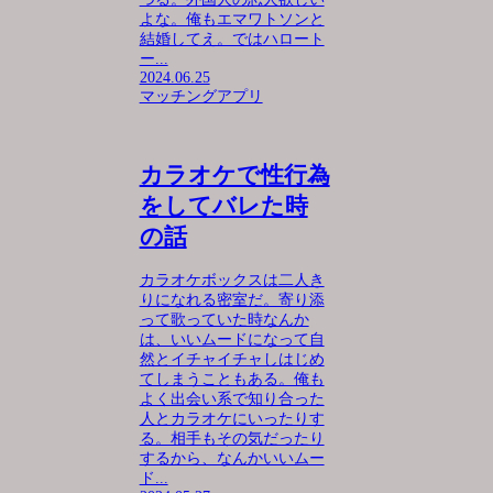
よな。俺もエマワトソンと
結婚してえ。ではハロート
ー...
2024.06.25
マッチングアプリ
カラオケで性行為
をしてバレた時
の話
カラオケボックスは二人き
りになれる密室だ。寄り添
って歌っていた時なんか
は、いいムードになって自
然とイチャイチャしはじめ
てしまうこともある。俺も
よく出会い系で知り合った
人とカラオケにいったりす
る。相手もその気だったり
するから、なんかいいムー
ド...