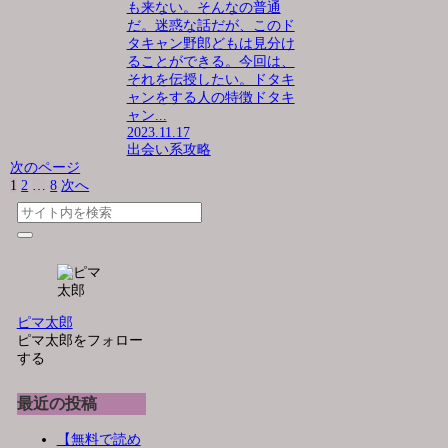
も来ない。そんなの普通
だ。迷惑な話だが、このド
タキャン野郎どもは見分け
ることができる。今回は、
それを伝授したい。ドタキ
ャンをする人の特徴ドタキ
ャン...
2023.11.17
出会い系攻略
次のページ
1
2
…
8
次へ
ピマ太郎
ピマ太郎をフォロー
する
最近の投稿
【無料で読め