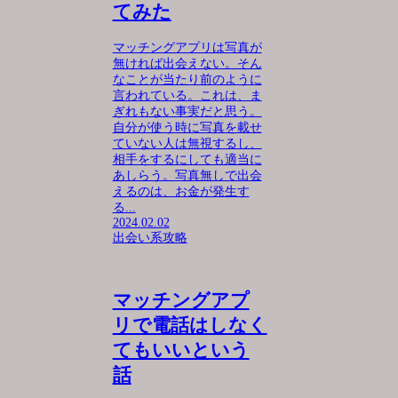
てみた
マッチングアプリは写真が
無ければ出会えない。そん
なことが当たり前のように
言われている。これは、ま
ぎれもない事実だと思う。
自分が使う時に写真を載せ
ていない人は無視するし、
相手をするにしても適当に
あしらう。写真無しで出会
えるのは、お金が発生す
る...
2024.02.02
出会い系攻略
マッチングアプ
リで電話はしなく
てもいいという
話