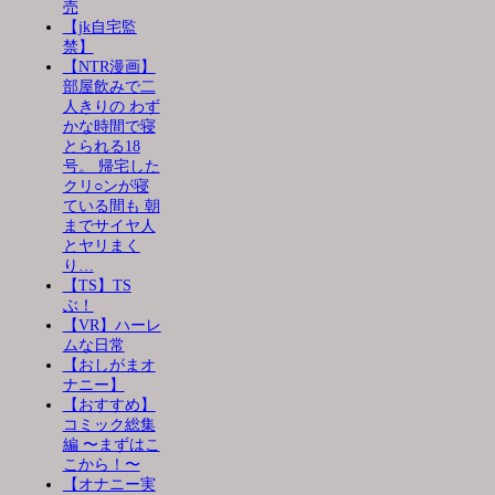
売
【jk自宅監
禁】
【NTR漫画】
部屋飲みで二
人きりの わず
かな時間で寝
とられる18
号。 帰宅した
クリ○ンが寝
ている間も 朝
までサイヤ人
とヤリまく
り…
【TS】TS
ぶ！
【VR】ハーレ
ムな日常
【おしがまオ
ナニー】
【おすすめ】
コミック総集
編 〜まずはこ
こから！〜
【オナニー実