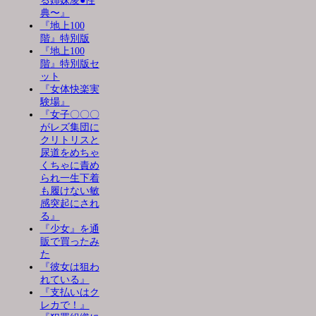
る姉妹凌●性
典〜』
『地上100
階』特別版
『地上100
階』特別版セ
ット
『女体快楽実
験場』
『女子〇〇〇
がレズ集団に
クリトリスと
尿道をめちゃ
くちゃに責め
られ一生下着
も履けない敏
感突起にされ
る』
『少女』を通
販で買ったみ
た
『彼女は狙わ
れている』
『支払いはク
レカで！』