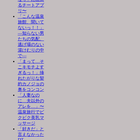
るチートアプ
リ〜
「こんな温泉
旅館、聞いて
ないっ！！」
―知らない男
たちの気配、
逃げ場のない
湯けむりの中
で―
「まって…そ
こキモチよす
ぎるっ！」挿
れたがりな契
約カノジョの
奥をコンコン
「人妻なの
に…夫以外の
アレを…」〜
温泉旅行でビ
クビク美乳マ
ッサージ
「好きだ」と
言えなかった
DT