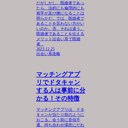
だがしかし、既婚者であっ
たら、法的にも倫理的にも
相手が及び腰になることは
明らかだ。では、既婚者で
あることを言わない方がい
いのか。否、それは違う。
既婚者であることを伝える
メリット出会い系で既婚
者...
2023.12.25
出会い系攻略
マッチングアプ
リでドタキャン
する人は事前に分
かる！その特徴
マッチングアプリは、ドタ
キャンが当たり前のように
おこる。会う前に音信不
通。待ち合わせ場所にだれ