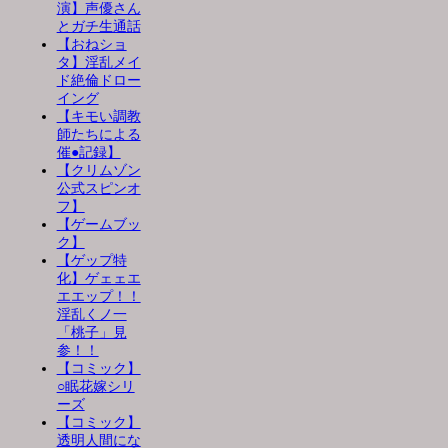
演】声優さん
とガチ生通話
【おねショ
タ】淫乱メイ
ド絶倫ドロー
イング
【キモい調教
師たちによる
催●記録】
【クリムゾン
公式スピンオ
フ】
【ゲームブッ
ク】
【ゲップ特
化】ゲェェエ
エエップ！！
淫乱くノ一
「桃子」見
参！！
【コミック】
○眠花嫁シリ
ーズ
【コミック】
透明人間にな