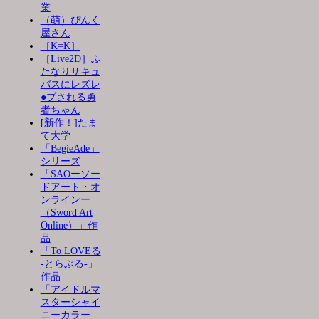
業
（萌）ぴんく
屋さん
［K=K］
［Live2D］ふ
たなりサキュ
バスにレズレ
●プされる勇
者ちゃん
[新作！]たま
て大学
「BegieAde」
シリーズ
「SAOーソー
ドアート・オ
ンラインー
（Sword Art
Online）」作
品
「To LOVEる
-とらぶる-」
作品
「アイドルマ
スターシャイ
ニーカラー