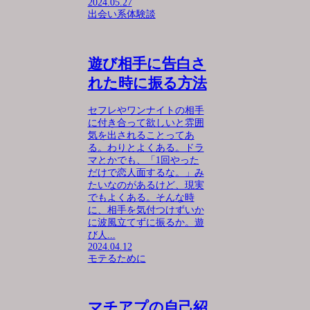
2024.05.27
出会い系体験談
遊び相手に告白さ
れた時に振る方法
セフレやワンナイトの相手
に付き合って欲しいと雰囲
気を出されることってあ
る。わりとよくある。ドラ
マとかでも、「1回やった
だけで恋人面するな。」み
たいなのがあるけど、現実
でもよくある。そんな時
に、相手を気付つけずいか
に波風立てずに振るか。遊
び人...
2024.04.12
モテるために
マチアプの自己紹