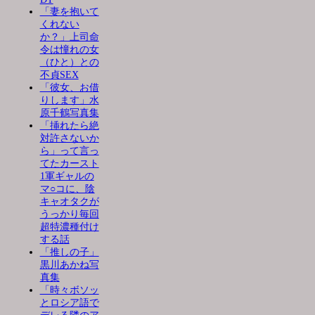
「妻を抱いて
くれない
か？」上司命
令は憧れの女
（ひと）との
不貞SEX
「彼女、お借
りします」水
原千鶴写真集
「挿れたら絶
対許さないか
ら」って言っ
てたカースト
1軍ギャルの
マ○コに、陰
キャオタクが
うっかり毎回
超特濃種付け
する話
「推しの子」
黒川あかね写
真集
「時々ボソッ
とロシア語で