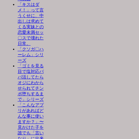
「キスはダ
メ！」って言
うくせに、中
出しは求めて
くる実妹との
恋愛未満セッ
〇スで壊れた
日常。
「クソガ〇ハ
ーレム」シリ
ーズ
「ゴミを見る
目で塩対応パ
パ活してたら
オジにわから
せられてチン
ポ堕ちするま
で」シリーズ
「こんなアプ
リがあればど
んな事に使い
ますか？」〜
見かけた子を
誰でも「言い
なり」に出来