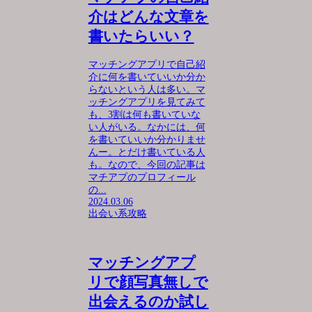
介はどんな文章を
書いたらいい？
マッチングアプリで自己紹
介に何を書いていいか分か
らないという人は多い。マ
ッチングアプリを見てみて
も、3割は何も書いていな
い人がいる。なかには、何
を書いていいか分かりませ
んー。とだけ書いている人
も。なので、今回の記事は
マチアプのプロフィール
の...
2024.03.06
出会い系攻略
マッチングアプ
リで顔写真無しで
出会えるのか試し