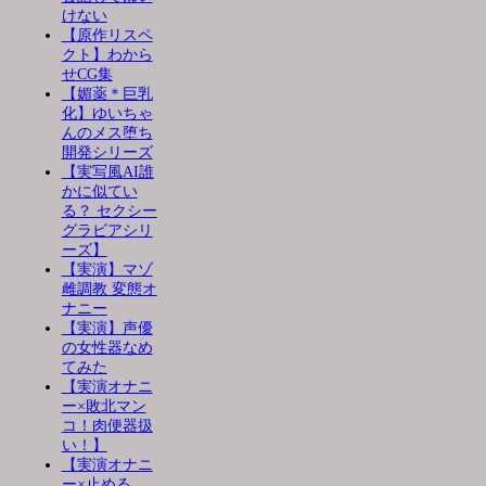
けない
【原作リスペ
クト】わから
せCG集
【媚薬＊巨乳
化】ゆいちゃ
んのメス堕ち
開発シリーズ
【実写風AI誰
かに似てい
る？ セクシー
グラビアシリ
ーズ】
【実演】マゾ
雌調教 変態オ
ナニー
【実演】声優
の女性器なめ
てみた
【実演オナニ
ー×敗北マン
コ！肉便器扱
い！】
【実演オナニ
ー×止める