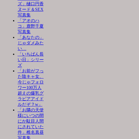
ズ」樋口円香
ヌード＆SEX
写真集
「アオのハ
コ」鹿野千夏
写真集
「あなたの」
じゃダメみた
い…
「いちばん長
い日」シリー
ズ
「お前がフっ
た陰キャ女、
今じゃフォロ
ワー100万人
超えの爆乳グ
ラビアアイド
ルだぞ？w」
「お隣の天使
様にいつの間
にか駄目人間
にされていた
件」椎名真昼
写真集