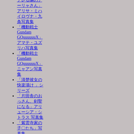
デレる隣のア
ーリャさん」
アリサ・ミハ
イロヴナ・九
条写真集
「機動戦士
Gundam
GQuuuuuuX」
アマテ・ユズ
リハ写真集
「機動戦士
Gundam
GQuuuuuuX」
ニャアン写真
集
「清楚彼女の
快楽漬け 」シ
リーズ
「片田舎のお
っさん、剣聖
になる」アリ
ューシア・シ
トラス 写真集
「紫雲寺家の
子〇たち」写
真集