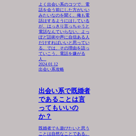
よく出会い系のコツで、電
話を会う前にした方がいい
みたいなのを聞く。俺も電
話はするようにはしている
が、はっきり言っちゃうと
電話なんていらない。よっ
ぽど話術や声に自信ある人
だけすればいいと思ってい
る。では、その理由を語っ
ていこう。電話を嫌がる
人...
2024.01.12
出会い系攻略
出会い系で既婚者
であることは言
ってもいいの
か？
既婚者でも遊びたいと思う
ことは自然なことである。