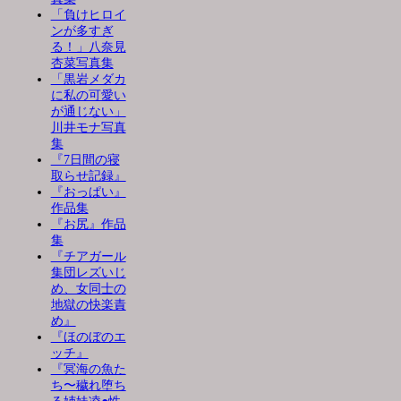
「負けヒロイ
ンが多すぎ
る！」八奈見
杏菜写真集
「黒岩メダカ
に私の可愛い
が通じない」
川井モナ写真
集
『7日間の寝
取らせ記録』
『おっぱい』
作品集
『お尻』作品
集
『チアガール
集団レズいじ
め、女同士の
地獄の快楽責
め』
『ほのぼのエ
ッチ』
『冥海の魚た
ち〜穢れ堕ち