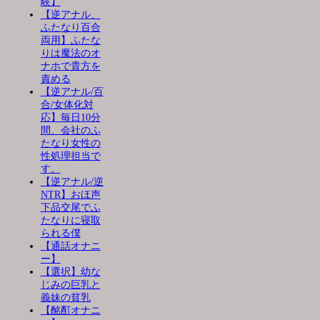
験】
【逆アナル、
ふたなり百合
両用】ふたな
りは魔法のオ
ナホで貴方を
責める
【逆アナル/百
合/女体化対
応】毎日10分
間、会社のふ
たなり女性の
性処理担当で
す。
【逆アナル/逆
NTR】おほ声
下品交尾でふ
たなりに寝取
られる僕
【通話オナニ
ー】
【選択】幼な
じみの巨乳と
義妹の貧乳
【酩酊オナニ