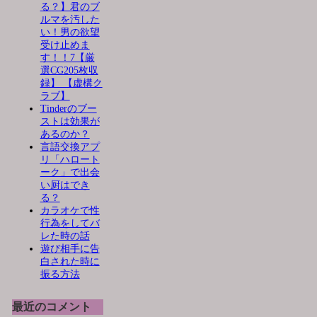
る？】君のブ
ルマを汚した
い！男の欲望
受け止めま
す！！7【厳
選CG205枚収
録】 【虚構ク
ラブ】
Tinderのブー
ストは効果が
あるのか？
言語交換アプ
リ「ハロート
ーク」で出会
い厨はでき
る？
カラオケで性
行為をしてバ
レた時の話
遊び相手に告
白された時に
振る方法
最近のコメント