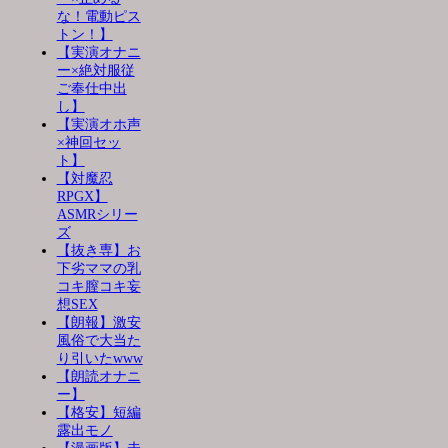
な！電動ピス
トン！】
【実演オナニ
ー×絶対服従
ご奉仕中出
し】
【実演オホ声
×神回セッ
ト】
【対魔忍
RPGX】
ASMRシリー
ズ
【抜き専】お
下劣ママの乳
コキ膣コキ妄
想SEX
【朗報】激安
風俗で大当た
り引いたwww
【朗読オナニ
ー】
【格安】短編
露出モノ