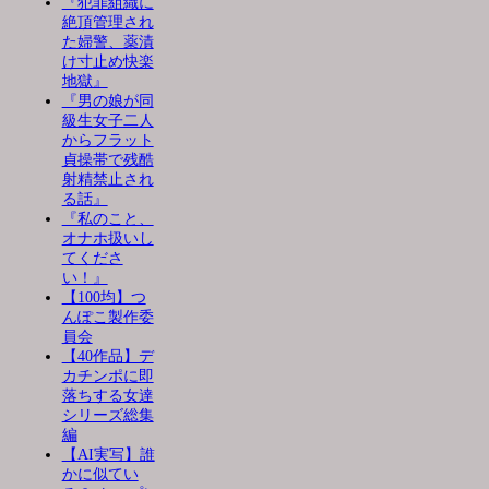
『犯罪組織に
絶頂管理され
た婦警、薬漬
け寸止め快楽
地獄』
『男の娘が同
級生女子二人
からフラット
貞操帯で残酷
射精禁止され
る話』
『私のこと、
オナホ扱いし
てくださ
い！』
【100均】つ
んぽこ製作委
員会
【40作品】デ
カチンポに即
落ちする女達
シリーズ総集
編
【AI実写】誰
かに似てい