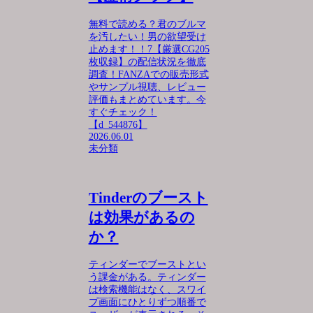
無料で読める？君のブルマ
を汚したい！男の欲望受け
止めます！！7【厳選CG205
枚収録】の配信状況を徹底
調査！FANZAでの販売形式
やサンプル視聴、レビュー
評価もまとめています。今
すぐチェック！
【d_544876】
2026.06.01
未分類
Tinderのブースト
は効果があるの
か？
ティンダーでブーストとい
う課金がある。ティンダー
は検索機能はなく、スワイ
プ画面にひとりずつ順番で