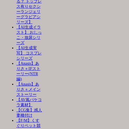
る？ トップレ
ス有りセクシ
ーランジェリ
ーグラビアシ
リーズ】
【AI生成イラ
スト】 おしっ
こ・放尿シリ
ーズ
【AI生成実
写】 コスプレ
シリーズ
【Anasis】あ
りさ＋IFスト
ーリー(NTR
編)
【Anasis】あ
りさ＋メイン
ストーリー
【AV風パケコ
ラ素材】
【CG集】感人
妻種付け
【F/M】くす
ぐりペット競