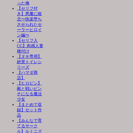
った俺
【セリフ付
き】悪魔に敗
北〜快楽堕ち
させられたセ
ーラーヒロイ
ン編〜
【セリフ入
CG】肉感人妻
種付け
【ヌキ専用】
絶景トイレシ
リーズ
【ハマダ商
店】
【ヒロピン】
敵と戦いピン
チになる魔法
少女
【まとめて収
録】セット作
品
【みんなで育
てるサーク
ル】ルミニズ