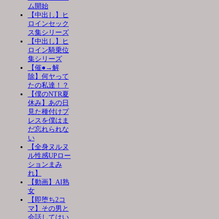
ム開始
【中出し】ヒ
ロインセック
ス集シリーズ
【中出し】ヒ
ロイン騎乗位
集シリーズ
【催●→解
除】何ヤって
たの私達！？
【僕のNTR夏
休み】あの日
見た種付けプ
レスを僕はま
だ忘れられな
い
【全身ヌルヌ
ル性感UPロー
ションまみ
れ】
【動画】AI熟
女
【即堕ち2コ
マ】その男と
会話してはい