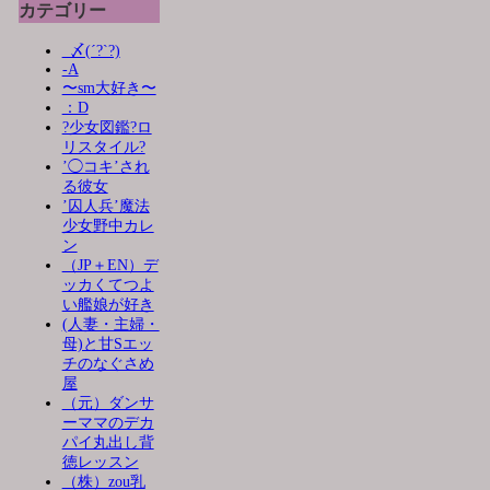
カテゴリー
_〆(´?`?)
-A
〜sm大好き〜
：D
?少女図鑑?ロ
リスタイル?
’◯コキ’され
る彼女
’囚人兵’魔法
少女野中カレ
ン
（JP＋EN）デ
ッカくてつよ
い艦娘が好き
(人妻・主婦・
母)と甘Sエッ
チのなぐさめ
屋
（元）ダンサ
ーママのデカ
パイ丸出し背
徳レッスン
（株）zou乳