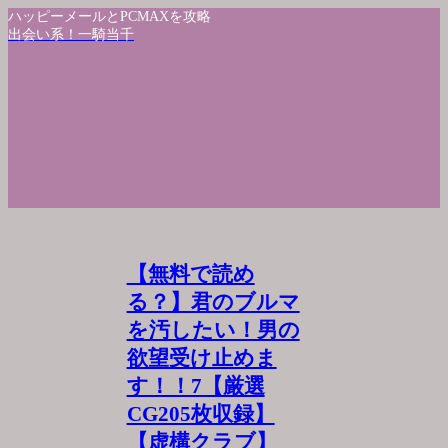
ハッピーメールとPCMAXを攻略
出会い系！一騎当千
【無料で読め
る？】君のブルマ
を汚したい！男の
欲望受け止めま
す！！7【厳選
CG205枚収録】
【虚構クラブ】