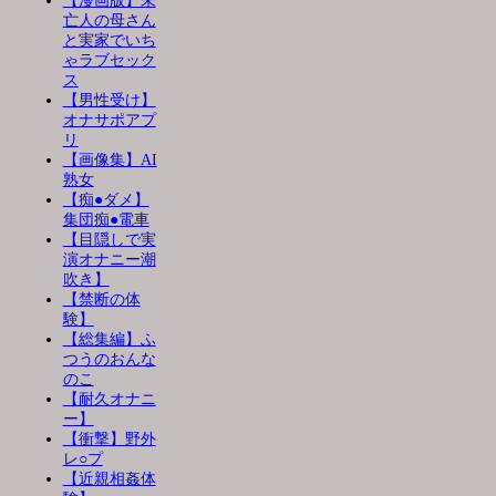
【漫画版】未
亡人の母さん
と実家でいち
ゃラブセック
ス
【男性受け】
オナサポアプ
リ
【画像集】AI
熟女
【痴●ダメ】
集団痴●電車
【目隠しで実
演オナニー潮
吹き】
【禁断の体
験】
【総集編】ふ
つうのおんな
のこ
【耐久オナニ
ー】
【衝撃】野外
レ○プ
【近親相姦体