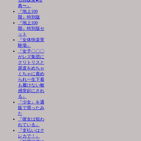
る姉妹凌●性
典〜』
『地上100
階』特別版
『地上100
階』特別版セ
ット
『女体快楽実
験場』
『女子〇〇〇
がレズ集団に
クリトリスと
尿道をめちゃ
くちゃに責め
られ一生下着
も履けない敏
感突起にされ
る』
『少女』を通
販で買ったみ
た
『彼女は狙わ
れている』
『支払いはク
レカで！』