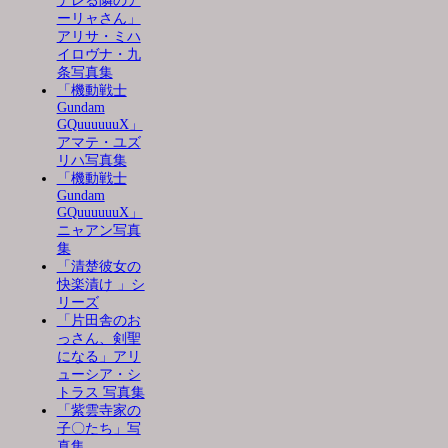
デレる隣のア
ーリャさん」
アリサ・ミハ
イロヴナ・九
条写真集
「機動戦士
Gundam
GQuuuuuuX」
アマテ・ユズ
リハ写真集
「機動戦士
Gundam
GQuuuuuuX」
ニャアン写真
集
「清楚彼女の
快楽漬け 」シ
リーズ
「片田舎のお
っさん、剣聖
になる」アリ
ューシア・シ
トラス 写真集
「紫雲寺家の
子〇たち」写
真集