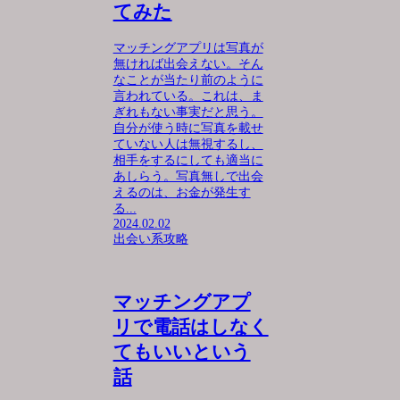
てみた
マッチングアプリは写真が
無ければ出会えない。そん
なことが当たり前のように
言われている。これは、ま
ぎれもない事実だと思う。
自分が使う時に写真を載せ
ていない人は無視するし、
相手をするにしても適当に
あしらう。写真無しで出会
えるのは、お金が発生す
る...
2024.02.02
出会い系攻略
マッチングアプ
リで電話はしなく
てもいいという
話