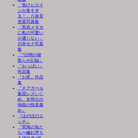
「負けヒロイ
ンが多すぎ
る！」八奈見
杏菜写真集
「黒岩メダカ
に私の可愛い
が通じない」
川井モナ写真
集
『7日間の寝
取らせ記録』
『おっぱい』
作品集
『お尻』作品
集
『チアガール
集団レズいじ
め、女同士の
地獄の快楽責
め』
『ほのぼのエ
ッチ』
『冥海の魚た
ち〜穢れ堕ち