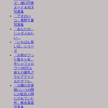
ズ」樋口円香
ヌード＆SEX
写真集
「アオのハ
コ」鹿野千夏
写真集
「あなたの」
じゃダメみた
い…
「いちばん長
い日」シリー
ズ
「お前がフっ
た陰キャ女、
今じゃフォロ
ワー100万人
超えの爆乳グ
ラビアアイド
ルだぞ？w」
「お隣の天使
様にいつの間
にか駄目人間
にされていた
件」椎名真昼
写真集