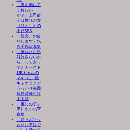
「妻を抱いて
くれない
か？」上司命
令は憧れの女
（ひと）との
不貞SEX
「彼女、お借
りします」水
原千鶴写真集
「挿れたら絶
対許さないか
ら」って言っ
てたカースト
1軍ギャルの
マ○コに、陰
キャオタクが
うっかり毎回
超特濃種付け
する話
「推しの子」
黒川あかね写
真集
「時々ボソッ
とロシア語で