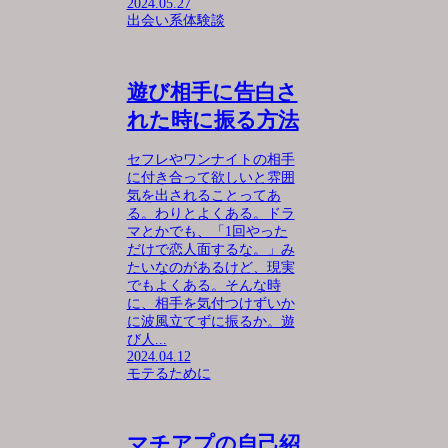
2024.05.27
出会い系体験談
遊び相手に告白さ
れた時に振る方法
セフレやワンナイトの相手
に付き合って欲しいと雰囲
気を出されることってあ
る。わりとよくある。ドラ
マとかでも、「1回やった
だけで恋人面するな。」み
たいなのがあるけど、現実
でもよくある。そんな時
に、相手を気付つけずいか
に波風立てずに振るか。遊
び人...
2024.04.12
モテるために
マチアプの自己紹