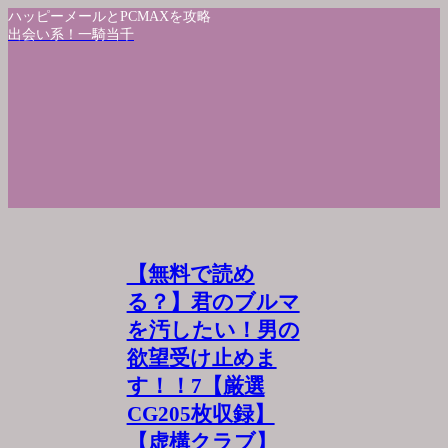
ハッピーメールとPCMAXを攻略
出会い系！一騎当千
【無料で読め
る？】君のブルマ
を汚したい！男の
欲望受け止めま
す！！7【厳選
CG205枚収録】
【虚構クラブ】