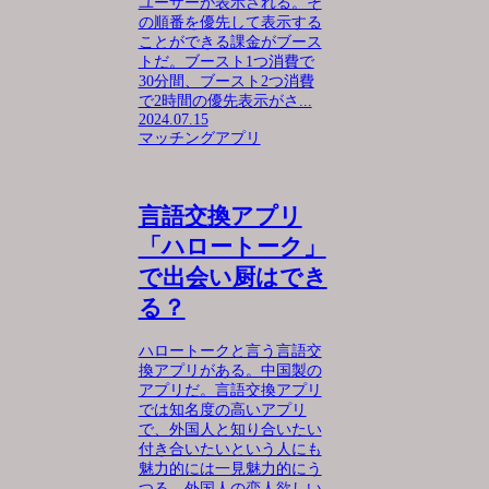
ユーザーが表示される。そ
の順番を優先して表示する
ことができる課金がブース
トだ。ブースト1つ消費で
30分間、ブースト2つ消費
で2時間の優先表示がさ...
2024.07.15
マッチングアプリ
言語交換アプリ
「ハロートーク」
で出会い厨はでき
る？
ハロートークと言う言語交
換アプリがある。中国製の
アプリだ。言語交換アプリ
では知名度の高いアプリ
で、外国人と知り合いたい
付き合いたいという人にも
魅力的には一見魅力的にう
つる。外国人の恋人欲しい