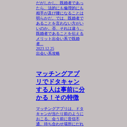
だがしかし、既婚者であっ
たら、法的にも倫理的にも
相手が及び腰になることは
明らかだ。では、既婚者で
あることを言わない方がい
いのか。否、それは違う。
既婚者であることを伝える
メリット出会い系で既婚
者...
2023.12.25
出会い系攻略
マッチングアプ
リでドタキャン
する人は事前に分
かる！その特徴
マッチングアプリは、ドタ
キャンが当たり前のように
おこる。会う前に音信不
通。待ち合わせ場所にだれ