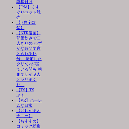
妻種付け
【F/M】くす
ぐりペット競
売
【jk自宅監
禁】
【NTR漫画】
部屋飲みで二
人きりの わず
かな時間で寝
とられる18
号。 帰宅した
クリ○ンが寝
ている間も 朝
までサイヤ人
とヤリまく
り…
【TS】TS
ぶ！
【VR】ハーレ
ムな日常
【おしがまオ
ナニー】
【おすすめ】
コミック総集