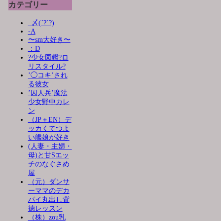
カテゴリー
_〆(´?`?)
-A
〜sm大好き〜
：D
?少女図鑑?ロ
リスタイル?
’◯コキ’され
る彼女
’囚人兵’魔法
少女野中カレ
ン
（JP＋EN）デ
ッカくてつよ
い艦娘が好き
(人妻・主婦・
母)と甘Sエッ
チのなぐさめ
屋
（元）ダンサ
ーママのデカ
パイ丸出し背
徳レッスン
（株）zou乳