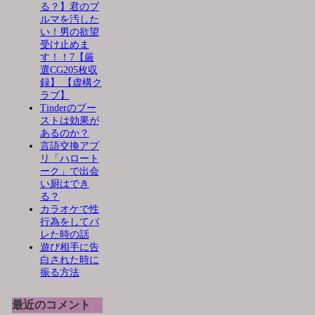
る？】君のブ
ルマを汚した
い！男の欲望
受け止めま
す！！7【厳
選CG205枚収
録】 【虚構ク
ラブ】
Tinderのブー
ストは効果が
あるのか？
言語交換アプ
リ「ハロート
ーク」で出会
い厨はでき
る？
カラオケで性
行為をしてバ
レた時の話
遊び相手に告
白された時に
振る方法
最近のコメント