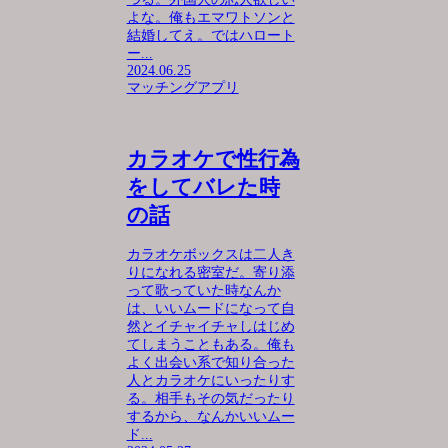
よな。俺もエマワトソンと
結婚してえ。ではハロート
ー...
2024.06.25
マッチングアプリ
カラオケで性行為
をしてバレた時
の話
カラオケボックスは二人き
りになれる密室だ。寄り添
って歌っていた時なんか
は、いいムードになって自
然とイチャイチャしはじめ
てしまうこともある。俺も
よく出会い系で知り合った
人とカラオケにいったりす
る。相手もその気だったり
するから、なんかいいムー
ド...