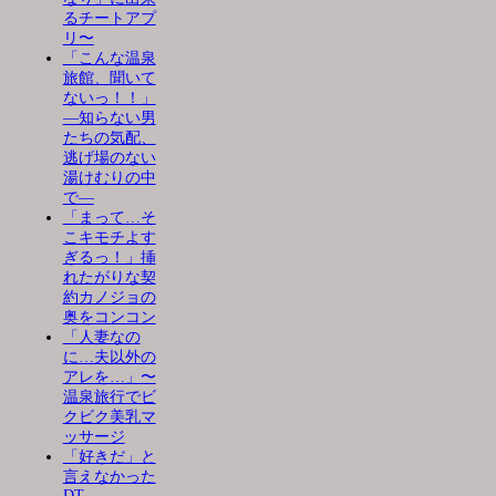
るチートアプ
リ〜
「こんな温泉
旅館、聞いて
ないっ！！」
―知らない男
たちの気配、
逃げ場のない
湯けむりの中
で―
「まって…そ
こキモチよす
ぎるっ！」挿
れたがりな契
約カノジョの
奥をコンコン
「人妻なの
に…夫以外の
アレを…」〜
温泉旅行でビ
クビク美乳マ
ッサージ
「好きだ」と
言えなかった
DT