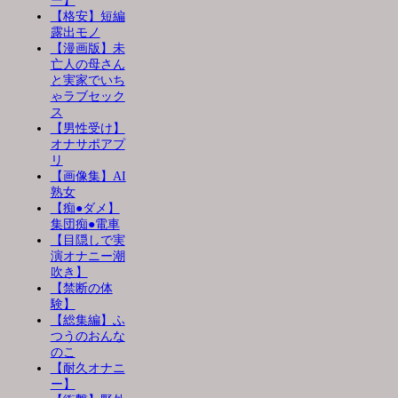
ー】
【格安】短編
露出モノ
【漫画版】未
亡人の母さん
と実家でいち
ゃラブセック
ス
【男性受け】
オナサポアプ
リ
【画像集】AI
熟女
【痴●ダメ】
集団痴●電車
【目隠しで実
演オナニー潮
吹き】
【禁断の体
験】
【総集編】ふ
つうのおんな
のこ
【耐久オナニ
ー】