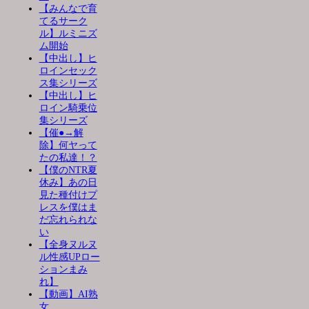
【みんなで育
てるサーク
ル】ルミニズ
ム開始
【中出し】ヒ
ロインセック
ス集シリーズ
【中出し】ヒ
ロイン騎乗位
集シリーズ
【催●→解
除】何ヤって
たの私達！？
【僕のNTR夏
休み】あの日
見た種付けプ
レスを僕はま
だ忘れられな
い
【全身ヌルヌ
ル性感UPロー
ションまみ
れ】
【動画】AI熟
女