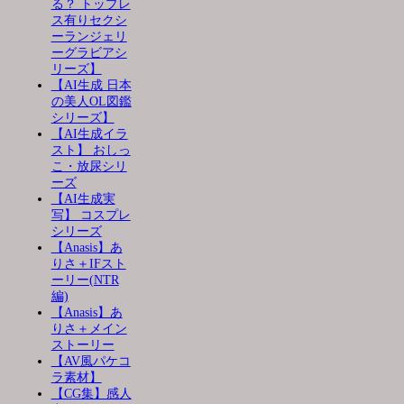
る？ トップレ
ス有りセクシ
ーランジェリ
ーグラビアシ
リーズ】
【AI生成 日本
の美人OL図鑑
シリーズ】
【AI生成イラ
スト】 おしっ
こ・放尿シリ
ーズ
【AI生成実
写】 コスプレ
シリーズ
【Anasis】あ
りさ＋IFスト
ーリー(NTR
編)
【Anasis】あ
りさ＋メイン
ストーリー
【AV風パケコ
ラ素材】
【CG集】感人