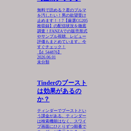
無料で読める？君のブルマ
を汚したい！男の欲望受け
止めます！！7【厳選CG205
枚収録】の配信状況を徹底
調査！FANZAでの販売形式
やサンプル視聴、レビュー
評価もまとめています。今
すぐチェック！
【d_544876】
2026.06.01
未分類
Tinderのブースト
は効果があるの
か？
ティンダーでブーストとい
う課金がある。ティンダー
は検索機能はなく、スワイ
プ画面にひとりずつ順番で