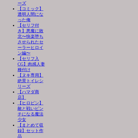
ーズ
【コミック】
透明人間にな
った俺
【セリフ付
き】悪魔に敗
北〜快楽堕ち
させられたセ
ーラーヒロイ
ン編〜
【セリフ入
CG】肉感人妻
種付け
【ヌキ専用】
絶景トイレシ
リーズ
【ハマダ商
店】
【ヒロピン】
敵と戦いピン
チになる魔法
少女
【まとめて収
録】セット作
品