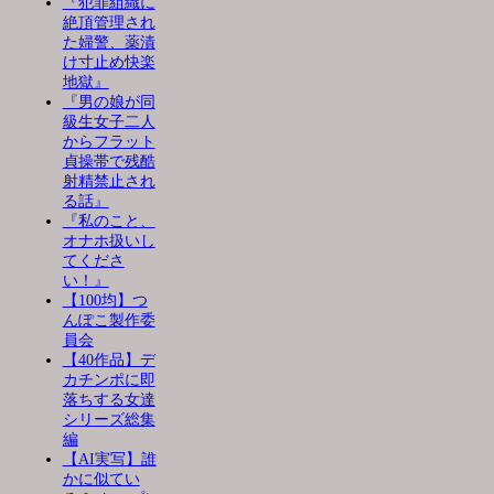
『犯罪組織に
絶頂管理され
た婦警、薬漬
け寸止め快楽
地獄』
『男の娘が同
級生女子二人
からフラット
貞操帯で残酷
射精禁止され
る話』
『私のこと、
オナホ扱いし
てくださ
い！』
【100均】つ
んぽこ製作委
員会
【40作品】デ
カチンポに即
落ちする女達
シリーズ総集
編
【AI実写】誰
かに似てい