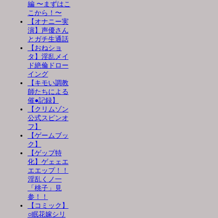
編 〜まずはこ
こから！〜
【オナニー実
演】声優さん
とガチ生通話
【おねショ
タ】淫乱メイ
ド絶倫ドロー
イング
【キモい調教
師たちによる
催●記録】
【クリムゾン
公式スピンオ
フ】
【ゲームブッ
ク】
【ゲップ特
化】ゲェェエ
エエップ！！
淫乱くノ一
「桃子」見
参！！
【コミック】
○眠花嫁シリ