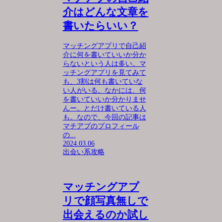
介はどんな文章を
書いたらいい？
マッチングアプリで自己紹
介に何を書いていいか分か
らないという人は多い。マ
ッチングアプリを見てみて
も、3割は何も書いていな
い人がいる。なかには、何
を書いていいか分かりませ
んー。とだけ書いている人
も。なので、今回の記事は
マチアプのプロフィール
の...
2024.03.06
出会い系攻略
マッチングアプ
リで顔写真無しで
出会えるのか試し