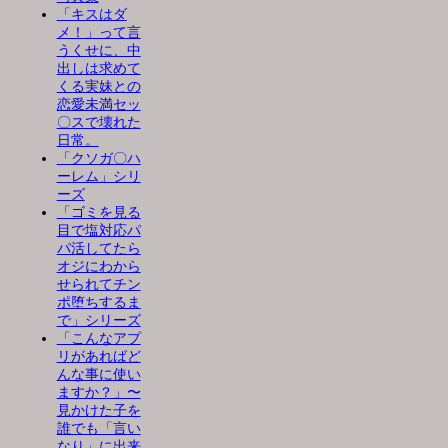
「キスはダ
メ！」って言
うくせに、中
出しは求めて
くる実妹との
恋愛未満セッ
〇スで壊れた
日常。
「クソガ〇ハ
ーレム」シリ
ーズ
「ゴミを見る
目で塩対応パ
パ活してたら
オジにわから
せられてチン
ポ堕ちするま
で」シリーズ
「こんなアプ
リがあればど
んな事に使い
ますか？」〜
見かけた子を
誰でも「言い
なり」に出来