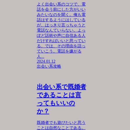
よく出会い系のコツで、電
話を会う前にした方がいい
みたいなのを聞く。俺も電
話はするようにはしている
が、はっきり言っちゃうと
電話なんていらない。よっ
ぽど話術や声に自信ある人
だけすればいいと思ってい
る。では、その理由を語っ
ていこう。電話を嫌がる
人...
2024.01.12
出会い系攻略
出会い系で既婚者
であることは言
ってもいいの
か？
既婚者でも遊びたいと思う
ことは自然なことである。