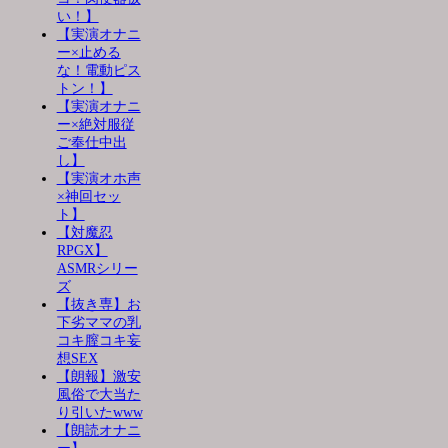
い！】
【実演オナニ
ー×止める
な！電動ピス
トン！】
【実演オナニ
ー×絶対服従
ご奉仕中出
し】
【実演オホ声
×神回セッ
ト】
【対魔忍
RPGX】
ASMRシリー
ズ
【抜き専】お
下劣ママの乳
コキ膣コキ妄
想SEX
【朗報】激安
風俗で大当た
り引いたwww
【朗読オナニ