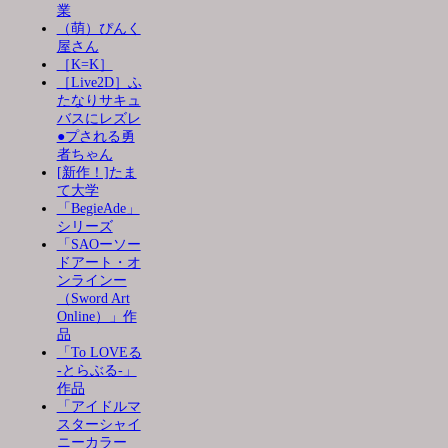
業
（萌）ぴんく
屋さん
［K=K］
［Live2D］ふ
たなりサキュ
バスにレズレ
●プされる勇
者ちゃん
[新作！]たま
て大学
「BegieAde」
シリーズ
「SAOーソー
ドアート・オ
ンラインー
（Sword Art
Online）」作
品
「To LOVEる
-とらぶる-」
作品
「アイドルマ
スターシャイ
ニーカラー