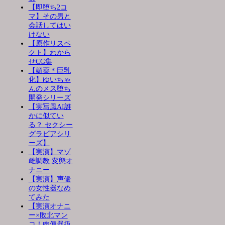
【即堕ち2コ
マ】その男と
会話してはい
けない
【原作リスペ
クト】わから
せCG集
【媚薬＊巨乳
化】ゆいちゃ
んのメス堕ち
開発シリーズ
【実写風AI誰
かに似てい
る？ セクシー
グラビアシリ
ーズ】
【実演】マゾ
雌調教 変態オ
ナニー
【実演】声優
の女性器なめ
てみた
【実演オナニ
ー×敗北マン
コ！肉便器扱