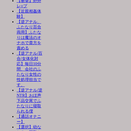
【衝撃】野外
レ○プ
【近親相姦体
験】
【逆アナル、
ふたなり百合
両用】ふたな
りは魔法のオ
ナホで貴方を
責める
【逆アナル/百
合/女体化対
応】毎日10分
間、会社のふ
たなり女性の
性処理担当で
す。
【逆アナル/逆
NTR】おほ声
下品交尾でふ
たなりに寝取
られる僕
【通話オナニ
ー】
【選択】幼な