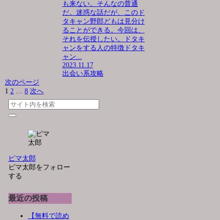
も来ない。そんなの普通
だ。迷惑な話だが、このド
タキャン野郎どもは見分け
ることができる。今回は、
それを伝授したい。ドタキ
ャンをする人の特徴ドタキ
ャン...
2023.11.17
出会い系攻略
次のページ
1
2
…
8
次へ
ピマ太郎
ピマ太郎をフォロー
する
最近の投稿
【無料で読め