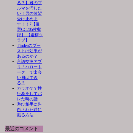
る？】君のブ
ルマを汚した
い！男の欲望
受け止めま
す！！7【厳
選CG205枚収
録】 【虚構ク
ラブ】
Tinderのブー
ストは効果が
あるのか？
言語交換アプ
リ「ハロート
ーク」で出会
い厨はでき
る？
カラオケで性
行為をしてバ
レた時の話
遊び相手に告
白された時に
振る方法
最近のコメント