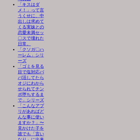
「キスはダ
メ！」って言
うくせに、中
出しは求めて
くる実妹との
恋愛未満セッ
〇スで壊れた
日常。
「クソガ〇ハ
ーレム」シリ
ーズ
「ゴミを見る
目で塩対応パ
パ活してたら
オジにわから
せられてチン
ポ堕ちするま
で」シリーズ
「こんなアプ
リがあればど
んな事に使い
ますか？」〜
見かけた子を
誰でも「言い
なり」に出来