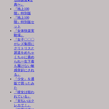
る姉妹凌●性
典〜』
『地上100
階』特別版
『地上100
階』特別版セ
ット
『女体快楽実
験場』
『女子〇〇〇
がレズ集団に
クリトリスと
尿道をめちゃ
くちゃに責め
られ一生下着
も履けない敏
感突起にされ
る』
『少女』を通
販で買ったみ
た
『彼女は狙わ
れている』
『支払いはク
レカで！』