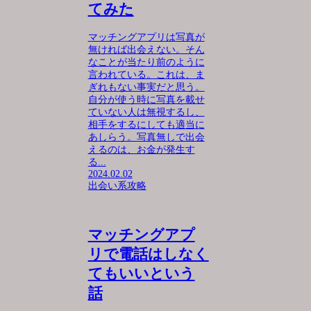
てみた
マッチングアプリは写真が
無ければ出会えない。そん
なことが当たり前のように
言われている。これは、ま
ぎれもない事実だと思う。
自分が使う時に写真を載せ
ていない人は無視するし、
相手をするにしても適当に
あしらう。写真無しで出会
えるのは、お金が発生す
る...
2024.02.02
出会い系攻略
マッチングアプ
リで電話はしなく
てもいいという
話