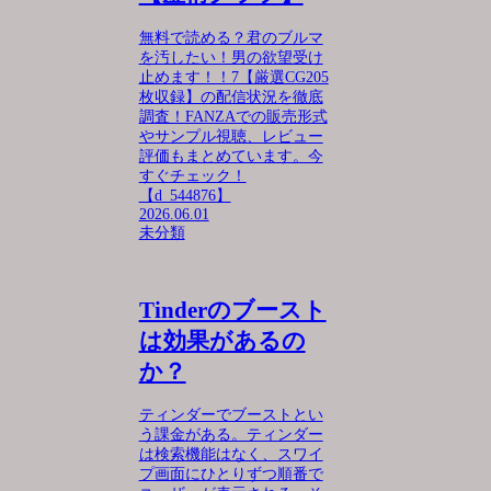
無料で読める？君のブルマ
を汚したい！男の欲望受け
止めます！！7【厳選CG205
枚収録】の配信状況を徹底
調査！FANZAでの販売形式
やサンプル視聴、レビュー
評価もまとめています。今
すぐチェック！
【d_544876】
2026.06.01
未分類
Tinderのブースト
は効果があるの
か？
ティンダーでブーストとい
う課金がある。ティンダー
は検索機能はなく、スワイ
プ画面にひとりずつ順番で