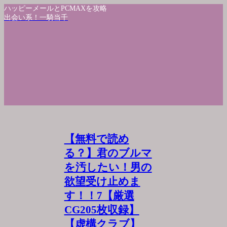
ハッピーメールとPCMAXを攻略
出会い系！一騎当千
【無料で読め
る？】君のブルマ
を汚したい！男の
欲望受け止めま
す！！7【厳選
CG205枚収録】
【虚構クラブ】