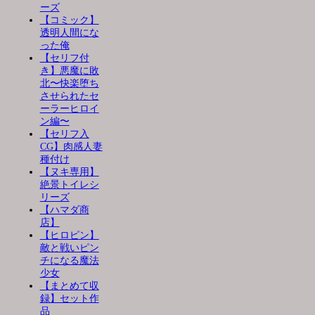
ーズ
【コミック】
透明人間にな
った俺
【セリフ付
き】悪魔に敗
北〜快楽堕ち
させられたセ
ーラーヒロイ
ン編〜
【セリフ入
CG】肉感人妻
種付け
【ヌキ専用】
絶景トイレシ
リーズ
【ハマダ商
店】
【ヒロピン】
敵と戦いピン
チになる魔法
少女
【まとめて収
録】セット作
品