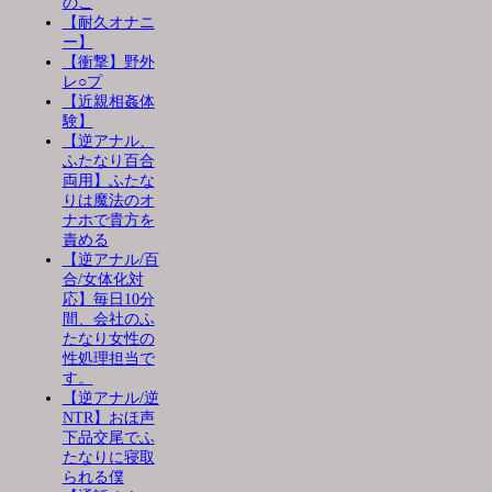
のこ
【耐久オナニ
ー】
【衝撃】野外
レ○プ
【近親相姦体
験】
【逆アナル、
ふたなり百合
両用】ふたな
りは魔法のオ
ナホで貴方を
責める
【逆アナル/百
合/女体化対
応】毎日10分
間、会社のふ
たなり女性の
性処理担当で
す。
【逆アナル/逆
NTR】おほ声
下品交尾でふ
たなりに寝取
られる僕