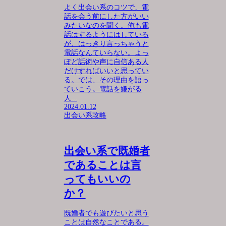
よく出会い系のコツで、電
話を会う前にした方がいい
みたいなのを聞く。俺も電
話はするようにはしている
が、はっきり言っちゃうと
電話なんていらない。よっ
ぽど話術や声に自信ある人
だけすればいいと思ってい
る。では、その理由を語っ
ていこう。電話を嫌がる
人...
2024.01.12
出会い系攻略
出会い系で既婚者
であることは言
ってもいいの
か？
既婚者でも遊びたいと思う
ことは自然なことである。