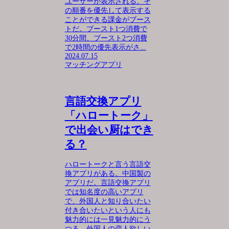
ユーザーが表示される。そ
の順番を優先して表示する
ことができる課金がブース
トだ。ブースト1つ消費で
30分間、ブースト2つ消費
で2時間の優先表示がさ...
2024.07.15
マッチングアプリ
言語交換アプリ
「ハロートーク」
で出会い厨はでき
る？
ハロートークと言う言語交
換アプリがある。中国製の
アプリだ。言語交換アプリ
では知名度の高いアプリ
で、外国人と知り合いたい
付き合いたいという人にも
魅力的には一見魅力的にう
つる。外国人の恋人欲しい