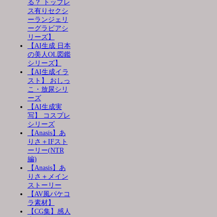
る？ トップレ
ス有りセクシ
ーランジェリ
ーグラビアシ
リーズ】
【AI生成 日本
の美人OL図鑑
シリーズ】
【AI生成イラ
スト】 おしっ
こ・放尿シリ
ーズ
【AI生成実
写】 コスプレ
シリーズ
【Anasis】あ
りさ＋IFスト
ーリー(NTR
編)
【Anasis】あ
りさ＋メイン
ストーリー
【AV風パケコ
ラ素材】
【CG集】感人