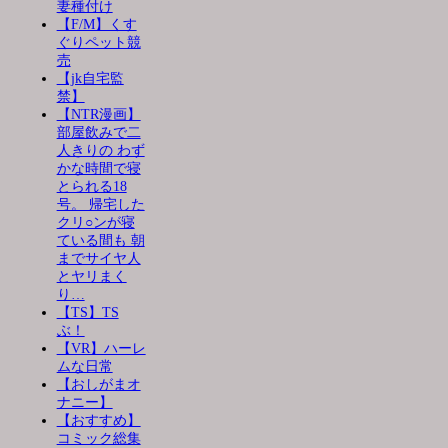
妻種付け
【F/M】くす
ぐりペット競
売
【jk自宅監
禁】
【NTR漫画】
部屋飲みで二
人きりの わず
かな時間で寝
とられる18
号。 帰宅した
クリ○ンが寝
ている間も 朝
までサイヤ人
とヤリまく
り…
【TS】TS
ぶ！
【VR】ハーレ
ムな日常
【おしがまオ
ナニー】
【おすすめ】
コミック総集