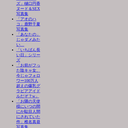
ズ」樋口円香
ヌード＆SEX
写真集
「アオのハ
コ」鹿野千夏
写真集
「あなたの」
じゃダメみた
い…
「いちばん長
い日」シリー
ズ
「お前がフっ
た陰キャ女、
今じゃフォロ
ワー100万人
超えの爆乳グ
ラビアアイド
ルだぞ？w」
「お隣の天使
様にいつの間
にか駄目人間
にされていた
件」椎名真昼
写真集