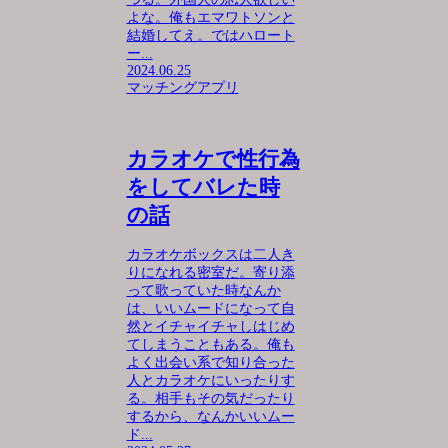
よな。俺もエマワトソンと
結婚してえ。ではハロート
ー...
2024.06.25
マッチングアプリ
カラオケで性行為
をしてバレた時
の話
カラオケボックスは二人き
りになれる密室だ。寄り添
って歌っていた時なんか
は、いいムードになって自
然とイチャイチャしはじめ
てしまうこともある。俺も
よく出会い系で知り合った
人とカラオケにいったりす
る。相手もその気だったり
するから、なんかいいムー
ド...