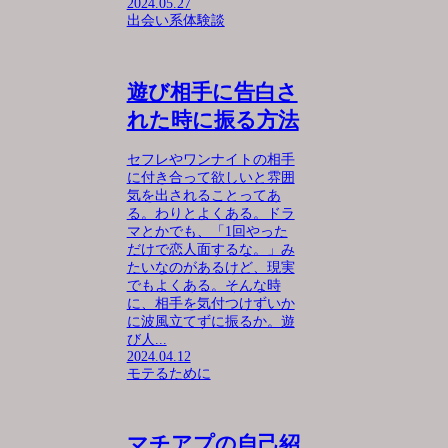
2024.05.27
出会い系体験談
遊び相手に告白さ
れた時に振る方法
セフレやワンナイトの相手
に付き合って欲しいと雰囲
気を出されることってあ
る。わりとよくある。ドラ
マとかでも、「1回やった
だけで恋人面するな。」み
たいなのがあるけど、現実
でもよくある。そんな時
に、相手を気付つけずいか
に波風立てずに振るか。遊
び人...
2024.04.12
モテるために
マチアプの自己紹