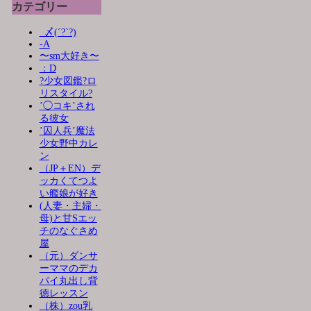
カテゴリー
_〆(´?`?)
-A
〜sm大好き〜
：D
?少女図鑑?ロ
リスタイル?
’◯コキ’され
る彼女
’囚人兵’魔法
少女野中カレ
ン
（JP＋EN）デ
ッカくてつよ
い艦娘が好き
(人妻・主婦・
母)と甘Sエッ
チのなぐさめ
屋
（元）ダンサ
ーママのデカ
パイ丸出し背
徳レッスン
（株）zou乳