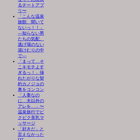
るチートアプ
リ〜
「こんな温泉
旅館、聞いて
ないっ！！」
―知らない男
たちの気配、
逃げ場のない
湯けむりの中
で―
「まって…そ
こキモチよす
ぎるっ！」挿
れたがりな契
約カノジョの
奥をコンコン
「人妻なの
に…夫以外の
アレを…」〜
温泉旅行でビ
クビク美乳マ
ッサージ
「好きだ」と
言えなかった
DT