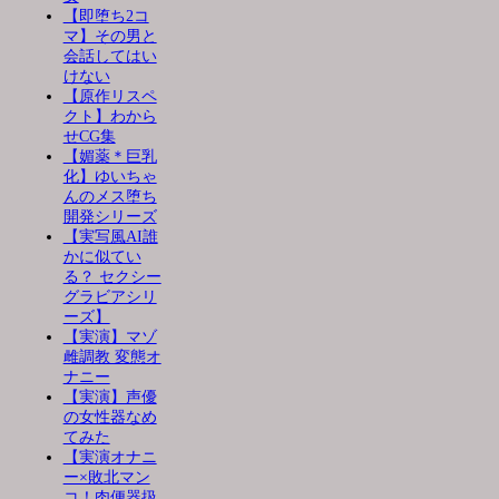
【即堕ち2コ
マ】その男と
会話してはい
けない
【原作リスペ
クト】わから
せCG集
【媚薬＊巨乳
化】ゆいちゃ
んのメス堕ち
開発シリーズ
【実写風AI誰
かに似てい
る？ セクシー
グラビアシリ
ーズ】
【実演】マゾ
雌調教 変態オ
ナニー
【実演】声優
の女性器なめ
てみた
【実演オナニ
ー×敗北マン
コ！肉便器扱