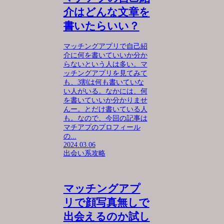
介はどんな文章を
書いたらいい？
マッチングアプリで自己紹
介に何を書いていいか分か
らないという人は多い。マ
ッチングアプリを見てみて
も、3割は何も書いていな
い人がいる。なかには、何
を書いていいか分かりませ
んー。とだけ書いている人
も。なので、今回の記事は
マチアプのプロフィール
の...
2024.03.06
出会い系攻略
マッチングアプ
リで顔写真無しで
出会えるのか試し