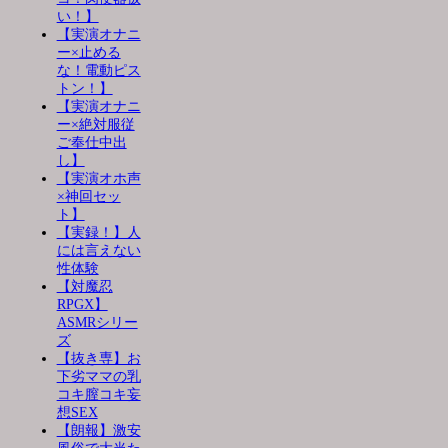
い！】
【実演オナニ
ー×止める
な！電動ピス
トン！】
【実演オナニ
ー×絶対服従
ご奉仕中出
し】
【実演オホ声
×神回セッ
ト】
【実録！】人
には言えない
性体験
【対魔忍
RPGX】
ASMRシリー
ズ
【抜き専】お
下劣ママの乳
コキ膣コキ妄
想SEX
【朗報】激安