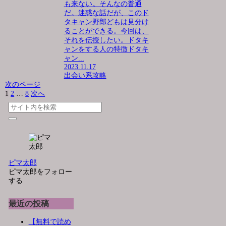
も来ない。そんなの普通
だ。迷惑な話だが、このド
タキャン野郎どもは見分け
ることができる。今回は、
それを伝授したい。ドタキ
ャンをする人の特徴ドタキ
ャン...
2023.11.17
出会い系攻略
次のページ
1
2
…
8
次へ
ピマ太郎
ピマ太郎をフォロー
する
最近の投稿
【無料で読め