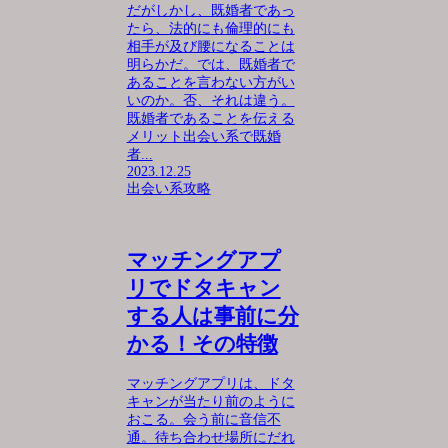
だがしかし、既婚者であっ
たら、法的にも倫理的にも
相手が及び腰になることは
明らかだ。では、既婚者で
あることを言わない方がい
いのか。否、それは違う。
既婚者であることを伝える
メリット出会い系で既婚
者...
2023.12.25
出会い系攻略
マッチングアプ
リでドタキャン
する人は事前に分
かる！その特徴
マッチングアプリは、ドタ
キャンが当たり前のように
おこる。会う前に音信不
通。待ち合わせ場所にだれ