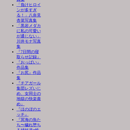
「負けヒロイ
ンが多すぎ
る！」八奈見
杏菜写真集
「黒岩メダカ
に私の可愛い
が通じない」
川井モナ写真
集
『7日間の寝
取らせ記録』
『おっぱい』
作品集
『お尻』作品
集
『チアガール
集団レズいじ
め、女同士の
地獄の快楽責
め』
『ほのぼのエ
ッチ』
『冥海の魚た
ち〜穢れ堕ち