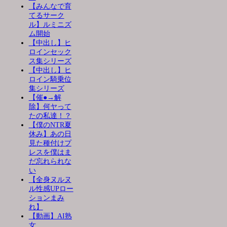
【みんなで育
てるサーク
ル】ルミニズ
ム開始
【中出し】ヒ
ロインセック
ス集シリーズ
【中出し】ヒ
ロイン騎乗位
集シリーズ
【催●→解
除】何ヤって
たの私達！？
【僕のNTR夏
休み】あの日
見た種付けプ
レスを僕はま
だ忘れられな
い
【全身ヌルヌ
ル性感UPロー
ションまみ
れ】
【動画】AI熟
女