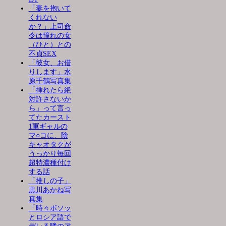
「妻を抱いて
くれない
か？」上司命
令は憧れの女
（ひと）との
不貞SEX
「彼女、お借
りします」水
原千鶴写真集
「挿れたら絶
対許さないか
ら」って言っ
てたカースト
1軍ギャルの
マ○コに、陰
キャオタクが
うっかり毎回
超特濃種付け
する話
「推しの子」
黒川あかね写
真集
「時々ボソッ
とロシア語で