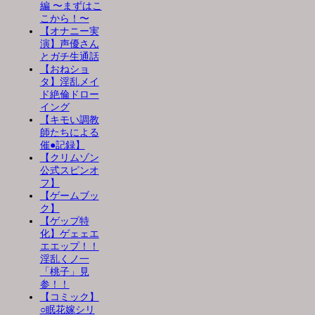
編 〜まずはこ
こから！〜
【オナニー実
演】声優さん
とガチ生通話
【おねショ
タ】淫乱メイ
ド絶倫ドロー
イング
【キモい調教
師たちによる
催●記録】
【クリムゾン
公式スピンオ
フ】
【ゲームブッ
ク】
【ゲップ特
化】ゲェェエ
エエップ！！
淫乱くノ一
「桃子」見
参！！
【コミック】
○眠花嫁シリ