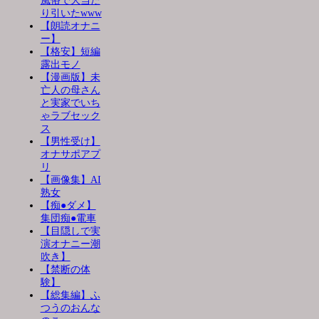
風俗で大当た
り引いたwww
【朗読オナニ
ー】
【格安】短編
露出モノ
【漫画版】未
亡人の母さん
と実家でいち
ゃラブセック
ス
【男性受け】
オナサポアプ
リ
【画像集】AI
熟女
【痴●ダメ】
集団痴●電車
【目隠しで実
演オナニー潮
吹き】
【禁断の体
験】
【総集編】ふ
つうのおんな