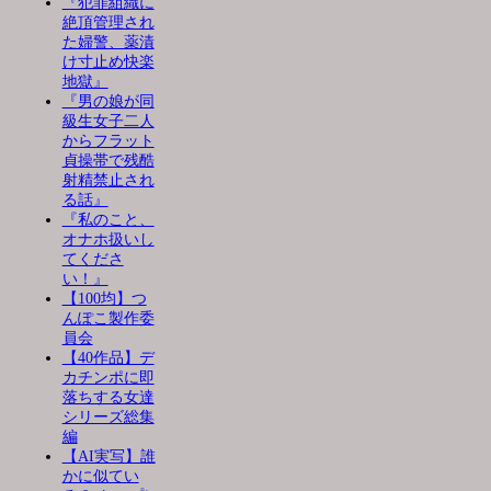
『犯罪組織に
絶頂管理され
た婦警、薬漬
け寸止め快楽
地獄』
『男の娘が同
級生女子二人
からフラット
貞操帯で残酷
射精禁止され
る話』
『私のこと、
オナホ扱いし
てくださ
い！』
【100均】つ
んぽこ製作委
員会
【40作品】デ
カチンポに即
落ちする女達
シリーズ総集
編
【AI実写】誰
かに似てい