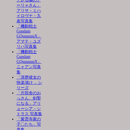
デレる隣のア
ーリャさん」
アリサ・ミハ
イロヴナ・九
条写真集
「機動戦士
Gundam
GQuuuuuuX」
アマテ・ユズ
リハ写真集
「機動戦士
Gundam
GQuuuuuuX」
ニャアン写真
集
「清楚彼女の
快楽漬け 」シ
リーズ
「片田舎のお
っさん、剣聖
になる」アリ
ューシア・シ
トラス 写真集
「紫雲寺家の
子〇たち」写
真集