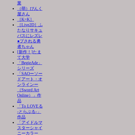
業
（萌）ぴんく
屋さん
［K=K］
［Live2D］ふ
たなりサキュ
バスにレズレ
●プされる勇
者ちゃん
[新作！]たま
て大学
「BegieAde」
シリーズ
「SAOーソー
ドアート・オ
ンラインー
（Sword Art
Online）」作
品
「To LOVEる
-とらぶる-」
作品
「アイドルマ
スターシャイ
ニーカラー