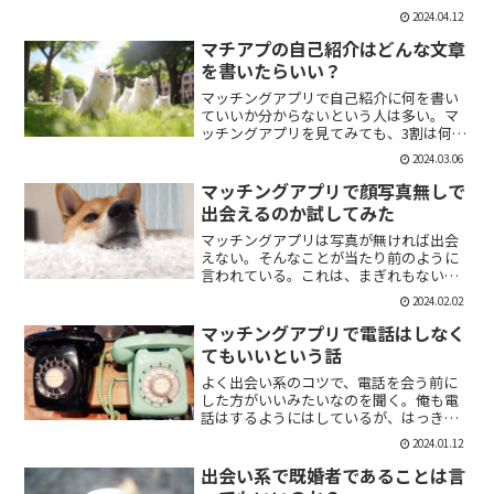
「1回やっただけで恋人面するな。」みた
2024.04.12
いなのがあるけど、現実でもよくある。
そんな時に、相手を気付つけずいかに波
マチアプの自己紹介はどんな文章
風立てずに振るか。遊び人...
を書いたらいい？
マッチングアプリで自己紹介に何を書い
ていいか分からないという人は多い。マ
ッチングアプリを見てみても、3割は何も
書いていない人がいる。なかには、何を
2024.03.06
書いていいか分かりませんー。とだけ書
いている人も。なので、今回の記事はマ
マッチングアプリで顔写真無しで
チアプのプロフィールの...
出会えるのか試してみた
マッチングアプリは写真が無ければ出会
えない。そんなことが当たり前のように
言われている。これは、まぎれもない事
実だと思う。自分が使う時に写真を載せ
2024.02.02
ていない人は無視するし、相手をするに
しても適当にあしらう。写真無しで出会
マッチングアプリで電話はしなく
えるのは、お金が発生する...
てもいいという話
よく出会い系のコツで、電話を会う前に
した方がいいみたいなのを聞く。俺も電
話はするようにはしているが、はっきり
言っちゃうと電話なんていらない。よっ
2024.01.12
ぽど話術や声に自信ある人だけすればい
いと思っている。では、その理由を語っ
出会い系で既婚者であることは言
ていこう。電話を嫌がる人...