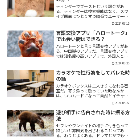
ティンダーでブーストという課金があ
る。ティンダーは検索機能はなく、スワ
イプ画面にひとりずつ順番でユーザーが
表示される。その順番を優先して表示す
2024.07.15
ることができる課金がブーストだ。ブー
スト1つ消費で30分間、ブースト2つ消費
言語交換アプリ「ハロートーク」
で2時間の優先表示がさ...
で出会い厨はできる？
ハロートークと言う言語交換アプリがあ
る。中国製のアプリだ。言語交換アプリ
では知名度の高いアプリで、外国人と知
り合いたい付き合いたいという人にも魅
2024.06.25
力的には一見魅力的にうつる。外国人の
恋人欲しいよな。俺もエマワトソンと結
カラオケで性行為をしてバレた時
婚してえ。ではハロートー...
の話
カラオケボックスは二人きりになれる密
室だ。寄り添って歌っていた時なんか
は、いいムードになって自然とイチャイ
チャしはじめてしまうこともある。俺も
2024.05.27
よく出会い系で知り合った人とカラオケ
にいったりする。相手もその気だったり
遊び相手に告白された時に振る方
するから、なんかいいムード...
法
セフレやワンナイトの相手に付き合って
欲しいと雰囲気を出されることってあ
る。わりとよくある。ドラマとかでも、