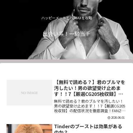
ハッピーメールとPCMAXを攻略
出会い系！一騎当千
【無料で読める？】君のブルマを
汚したい！男の欲望受け止めま
す！！7【厳選CG205枚収録】
【虚構クラブ】
無料で読める？君のブルマを汚したい！
男の欲望受け止めます！！7【厳選CG205
枚収録】の配信状況を徹底調査！FANZA
での販売形式やサンプル視聴、レビュー
2026.06.01
評価もまとめています。今すぐチェッ
ク！【d_544876】
Tinderのブーストは効果がある
のか？