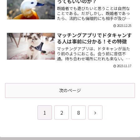
ってもいいのか？
既婚者でも遊びたいと思うことは自然な
ことである。だがしかし、既婚者であっ
たら、法的にも倫理的にも相手が及び腰
になることは明らかだ。では、既婚者で
2023.12.25
あることを言わない方がいいのか。否、
それは違う。既婚者であることを伝える
マッチングアプリでドタキャンす
メリット出会い系で既婚者...
る人は事前に分かる！その特徴
マッチングアプリは、ドタキャンが当た
り前のようにおこる。会う前に音信不
通。待ち合わせ場所にだれも来ない。そ
んなの普通だ。迷惑な話だが、このドタ
2023.11.17
キャン野郎どもは見分けることができ
る。今回は、それを伝授したい。ドタキ
ャンをする人の特徴ドタキャン...
次のページ
次
1
2
8
へ