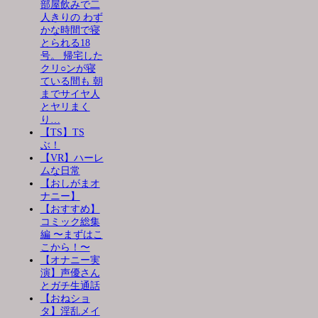
部屋飲みで二
人きりの わず
かな時間で寝
とられる18
号。 帰宅した
クリ○ンが寝
ている間も 朝
までサイヤ人
とヤリまく
り…
【TS】TS
ぶ！
【VR】ハーレ
ムな日常
【おしがまオ
ナニー】
【おすすめ】
コミック総集
編 〜まずはこ
こから！〜
【オナニー実
演】声優さん
とガチ生通話
【おねショ
タ】淫乱メイ