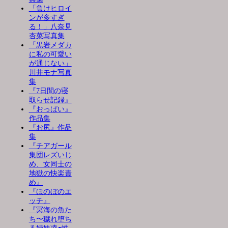
「負けヒロイ
ンが多すぎ
る！」八奈見
杏菜写真集
「黒岩メダカ
に私の可愛い
が通じない」
川井モナ写真
集
『7日間の寝
取らせ記録』
『おっぱい』
作品集
『お尻』作品
集
『チアガール
集団レズいじ
め、女同士の
地獄の快楽責
め』
『ほのぼのエ
ッチ』
『冥海の魚た
ち〜穢れ堕ち