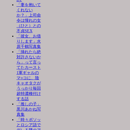
「妻を抱いて
くれない
か？」上司命
令は憧れの女
（ひと）との
不貞SEX
「彼女、お借
りします」水
原千鶴写真集
「挿れたら絶
対許さないか
ら」って言っ
てたカースト
1軍ギャルの
マ○コに、陰
キャオタクが
うっかり毎回
超特濃種付け
する話
「推しの子」
黒川あかね写
真集
「時々ボソッ
とロシア語で