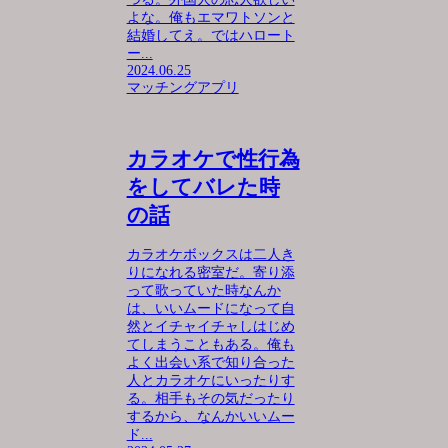
よな。俺もエマワトソンと
結婚してえ。ではハロート
ー...
2024.06.25
マッチングアプリ
カラオケで性行為
をしてバレた時
の話
カラオケボックスは二人き
りになれる密室だ。寄り添
って歌っていた時なんか
は、いいムードになって自
然とイチャイチャしはじめ
てしまうこともある。俺も
よく出会い系で知り合った
人とカラオケにいったりす
る。相手もその気だったり
するから、なんかいいムー
ド...