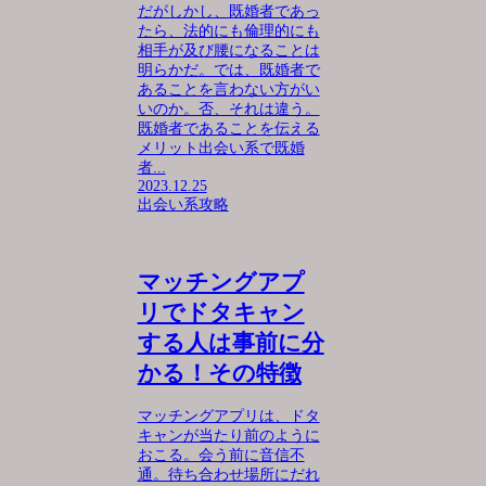
だがしかし、既婚者であっ
たら、法的にも倫理的にも
相手が及び腰になることは
明らかだ。では、既婚者で
あることを言わない方がい
いのか。否、それは違う。
既婚者であることを伝える
メリット出会い系で既婚
者...
2023.12.25
出会い系攻略
マッチングアプ
リでドタキャン
する人は事前に分
かる！その特徴
マッチングアプリは、ドタ
キャンが当たり前のように
おこる。会う前に音信不
通。待ち合わせ場所にだれ