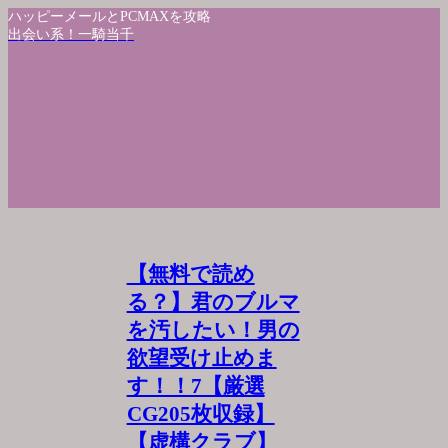
ハッピーメールとPCMAXを攻略
出会い系！一騎当千
【無料で読め
る？】君のブルマ
を汚したい！男の
欲望受け止めま
す！！7【厳選
CG205枚収録】
【虚構クラブ】