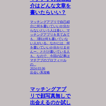
介はどんな文章を
書いたらいい？
マッチングアプリで自己紹
介に何を書いていいか分か
らないという人は多い。マ
ッチングアプリを見てみて
も、3割は何も書いていな
い人がいる。なかには、何
を書いていいか分かりませ
んー。とだけ書いている人
も。なので、今回の記事は
マチアプのプロフィール
の...
2024.03.06
出会い系攻略
マッチングアプ
リで顔写真無しで
出会えるのか試し