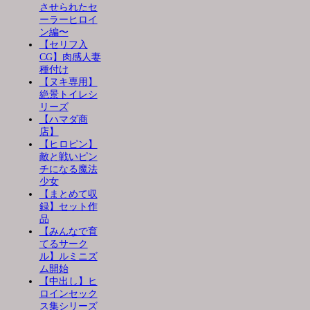
させられたセ
ーラーヒロイ
ン編〜
【セリフ入
CG】肉感人妻
種付け
【ヌキ専用】
絶景トイレシ
リーズ
【ハマダ商
店】
【ヒロピン】
敵と戦いピン
チになる魔法
少女
【まとめて収
録】セット作
品
【みんなで育
てるサーク
ル】ルミニズ
ム開始
【中出し】ヒ
ロインセック
ス集シリーズ