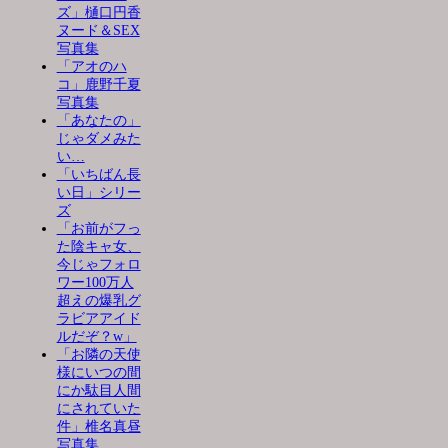
ズ」樋口円香
ヌード＆SEX
写真集
「アオのハ
コ」鹿野千夏
写真集
「あなたの」
じゃダメみた
い…
「いちばん長
い日」シリー
ズ
「お前がフっ
た陰キャ女、
今じゃフォロ
ワー100万人
超えの爆乳グ
ラビアアイド
ルだぞ？w」
「お隣の天使
様にいつの間
にか駄目人間
にされていた
件」椎名真昼
写真集