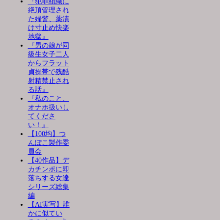
『犯罪組織に
絶頂管理され
た婦警、薬漬
け寸止め快楽
地獄』
『男の娘が同
級生女子二人
からフラット
貞操帯で残酷
射精禁止され
る話』
『私のこと、
オナホ扱いし
てくださ
い！』
【100均】つ
んぽこ製作委
員会
【40作品】デ
カチンポに即
落ちする女達
シリーズ総集
編
【AI実写】誰
かに似てい