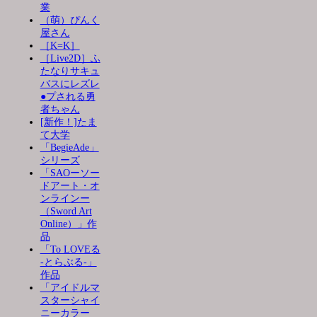
業
（萌）ぴんく
屋さん
［K=K］
［Live2D］ふ
たなりサキュ
バスにレズレ
●プされる勇
者ちゃん
[新作！]たま
て大学
「BegieAde」
シリーズ
「SAOーソー
ドアート・オ
ンラインー
（Sword Art
Online）」作
品
「To LOVEる
-とらぶる-」
作品
「アイドルマ
スターシャイ
ニーカラー