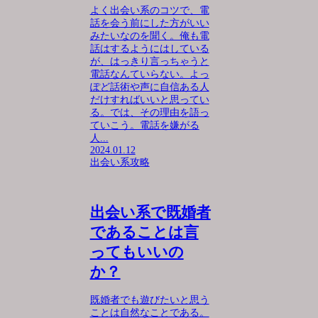
よく出会い系のコツで、電
話を会う前にした方がいい
みたいなのを聞く。俺も電
話はするようにはしている
が、はっきり言っちゃうと
電話なんていらない。よっ
ぽど話術や声に自信ある人
だけすればいいと思ってい
る。では、その理由を語っ
ていこう。電話を嫌がる
人...
2024.01.12
出会い系攻略
出会い系で既婚者
であることは言
ってもいいの
か？
既婚者でも遊びたいと思う
ことは自然なことである。