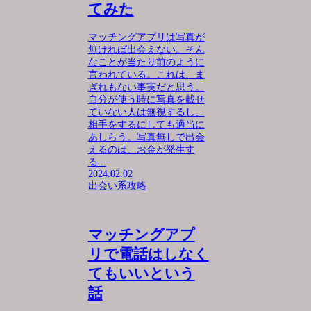
てみた
マッチングアプリは写真が
無ければ出会えない。そん
なことが当たり前のように
言われている。これは、ま
ぎれもない事実だと思う。
自分が使う時に写真を載せ
ていない人は無視するし、
相手をするにしても適当に
あしらう。写真無しで出会
えるのは、お金が発生す
る...
2024.02.02
出会い系攻略
マッチングアプ
リで電話はしなく
てもいいという
話