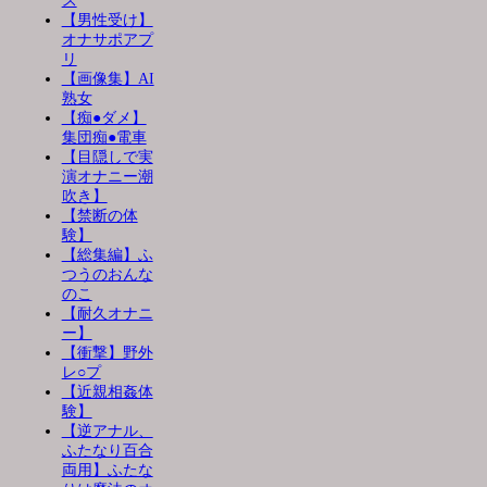
ス
【男性受け】
オナサポアプ
リ
【画像集】AI
熟女
【痴●ダメ】
集団痴●電車
【目隠しで実
演オナニー潮
吹き】
【禁断の体
験】
【総集編】ふ
つうのおんな
のこ
【耐久オナニ
ー】
【衝撃】野外
レ○プ
【近親相姦体
験】
【逆アナル、
ふたなり百合
両用】ふたな