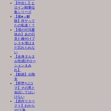
【中出し】ヒ
ロイン騎乗位
集シリーズ
【催●→解
除】何ヤって
たの私達！？
【僕のNTR夏
休み】あの日
見た種付けプ
レスを僕はま
だ忘れられな
い
【全身ヌルヌ
ル性感UPロー
ションまみ
れ】
【動画】AI熟
女
【即堕ち2コ
マ】その男と
会話してはい
けない
【原作リスペ
クト】わから
せCG集