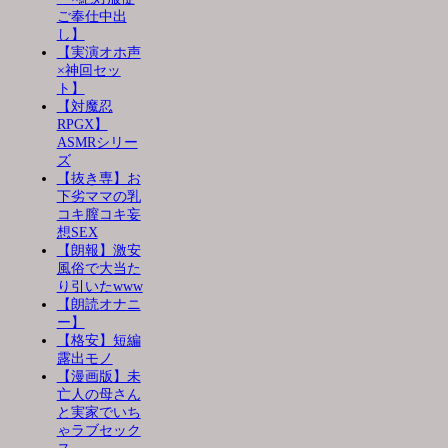
ご奉仕中出
し】
【実演オホ声
×神回セッ
ト】
【対魔忍
RPGX】
ASMRシリー
ズ
【抜き専】お
下劣ママの乳
コキ膣コキ妄
想SEX
【朗報】激安
風俗で大当た
り引いたwww
【朗読オナニ
ー】
【格安】短編
露出モノ
【漫画版】未
亡人の母さん
と実家でいち
ゃラブセック