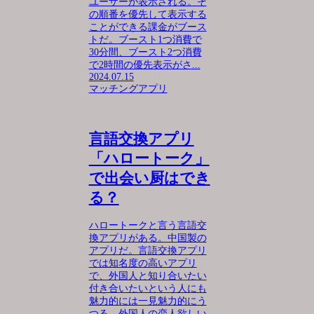
ユーザーが表示される。そ
の順番を優先して表示する
ことができる課金がブース
トだ。ブースト1つ消費で
30分間、ブースト2つ消費
で2時間の優先表示がさ...
2024.07.15
マッチングアプリ
言語交換アプリ
「ハロートーク」
で出会い厨はでき
る？
ハロートークと言う言語交
換アプリがある。中国製の
アプリだ。言語交換アプリ
では知名度の高いアプリ
で、外国人と知り合いたい
付き合いたいという人にも
魅力的には一見魅力的にう
つる。外国人の恋人欲しい