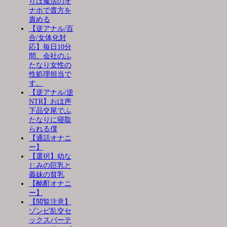
りは魔法のオ
ナホで貴方を
責める
【逆アナル/百
合/女体化対
応】毎日10分
間、会社のふ
たなり女性の
性処理担当で
す。
【逆アナル/逆
NTR】おほ声
下品交尾でふ
たなりに寝取
られる僕
【通話オナニ
ー】
【選択】幼な
じみの巨乳と
義妹の貧乳
【酩酊オナニ
ー】
【閲覧注意】
ゾンビ乱交セ
ックスパーテ