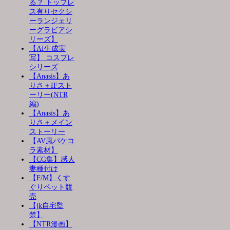
る？ トップレ
ス有りセクシ
ーランジェリ
ーグラビアシ
リーズ】
【AI生成実
写】 コスプレ
シリーズ
【Anasis】あ
りさ＋IFスト
ーリー(NTR
編)
【Anasis】あ
りさ＋メイン
ストーリー
【AV風パケコ
ラ素材】
【CG集】感人
妻種付け
【F/M】くす
ぐりペット競
売
【jk自宅監
禁】
【NTR漫画】