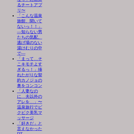
るチートアプ
リ〜
「こんな温泉
旅館、聞いて
ないっ！！」
―知らない男
たちの気配、
逃げ場のない
湯けむりの中
で―
「まって…そ
こキモチよす
ぎるっ！」挿
れたがりな契
約カノジョの
奥をコンコン
「人妻なの
に…夫以外の
アレを…」〜
温泉旅行でビ
クビク美乳マ
ッサージ
「好きだ」と
言えなかった
DT