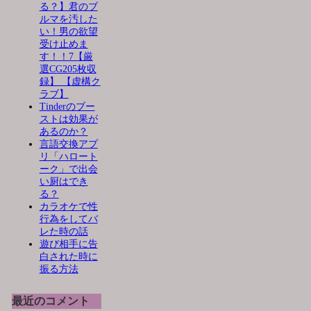
る？】君のブ
ルマを汚した
い！男の欲望
受け止めま
す！！7【厳
選CG205枚収
録】 【虚構ク
ラブ】
Tinderのブー
ストは効果が
あるのか？
言語交換アプ
リ「ハロート
ーク」で出会
い厨はでき
る？
カラオケで性
行為をしてバ
レた時の話
遊び相手に告
白された時に
振る方法
最近のコメント