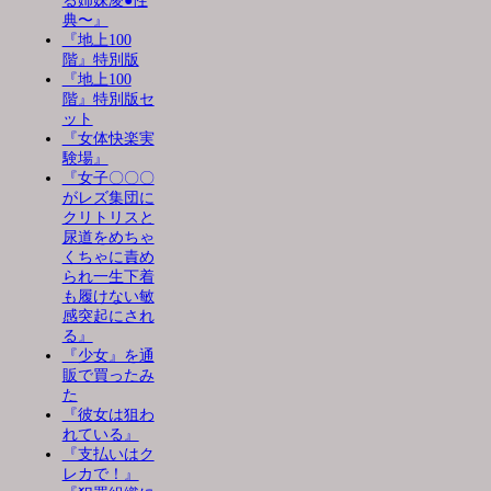
る姉妹凌●性
典〜』
『地上100
階』特別版
『地上100
階』特別版セ
ット
『女体快楽実
験場』
『女子〇〇〇
がレズ集団に
クリトリスと
尿道をめちゃ
くちゃに責め
られ一生下着
も履けない敏
感突起にされ
る』
『少女』を通
販で買ったみ
た
『彼女は狙わ
れている』
『支払いはク
レカで！』