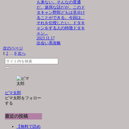
も来ない。そんなの普通
だ。迷惑な話だが、このド
タキャン野郎どもは見分け
ることができる。今回は、
それを伝授したい。ドタキ
ャンをする人の特徴ドタキ
ャン...
2023.11.17
出会い系攻略
次のページ
1
2
…
8
次へ
ピマ太郎
ピマ太郎をフォロー
する
最近の投稿
【無料で読め