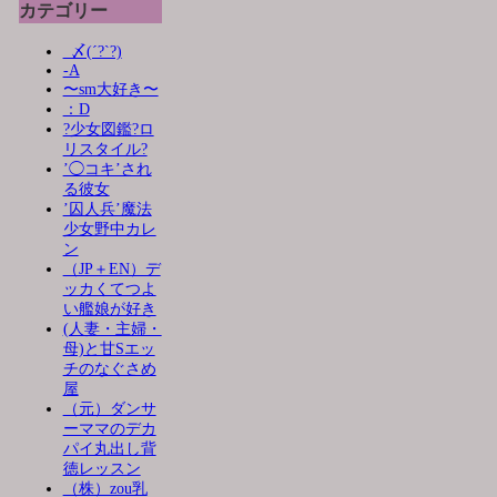
カテゴリー
_〆(´?`?)
-A
〜sm大好き〜
：D
?少女図鑑?ロ
リスタイル?
’◯コキ’され
る彼女
’囚人兵’魔法
少女野中カレ
ン
（JP＋EN）デ
ッカくてつよ
い艦娘が好き
(人妻・主婦・
母)と甘Sエッ
チのなぐさめ
屋
（元）ダンサ
ーママのデカ
パイ丸出し背
徳レッスン
（株）zou乳