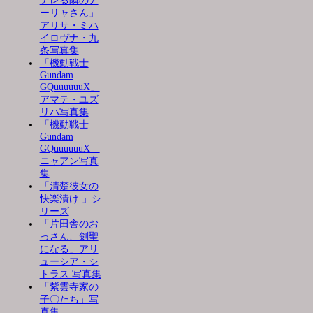
デレる隣のア
ーリャさん」
アリサ・ミハ
イロヴナ・九
条写真集
「機動戦士
Gundam
GQuuuuuuX」
アマテ・ユズ
リハ写真集
「機動戦士
Gundam
GQuuuuuuX」
ニャアン写真
集
「清楚彼女の
快楽漬け 」シ
リーズ
「片田舎のお
っさん、剣聖
になる」アリ
ューシア・シ
トラス 写真集
「紫雲寺家の
子〇たち」写
真集