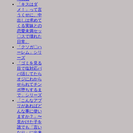
「キスはダ
メ！」って言
うくせに、中
出しは求めて
くる実妹との
恋愛未満セッ
〇スで壊れた
日常。
「クソガ〇ハ
ーレム」シリ
ーズ
「ゴミを見る
目で塩対応パ
パ活してたら
オジにわから
せられてチン
ポ堕ちするま
で」シリーズ
「こんなアプ
リがあればど
んな事に使い
ますか？」〜
見かけた子を
誰でも「言い
なり」に出来