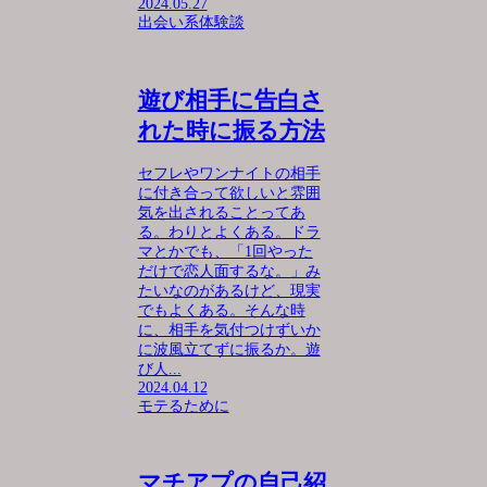
2024.05.27
出会い系体験談
遊び相手に告白さ
れた時に振る方法
セフレやワンナイトの相手
に付き合って欲しいと雰囲
気を出されることってあ
る。わりとよくある。ドラ
マとかでも、「1回やった
だけで恋人面するな。」み
たいなのがあるけど、現実
でもよくある。そんな時
に、相手を気付つけずいか
に波風立てずに振るか。遊
び人...
2024.04.12
モテるために
マチアプの自己紹