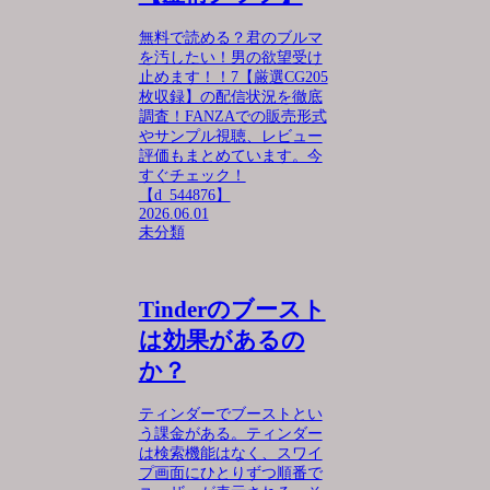
無料で読める？君のブルマ
を汚したい！男の欲望受け
止めます！！7【厳選CG205
枚収録】の配信状況を徹底
調査！FANZAでの販売形式
やサンプル視聴、レビュー
評価もまとめています。今
すぐチェック！
【d_544876】
2026.06.01
未分類
Tinderのブースト
は効果があるの
か？
ティンダーでブーストとい
う課金がある。ティンダー
は検索機能はなく、スワイ
プ画面にひとりずつ順番で