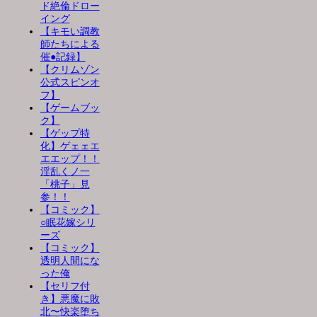
ド絶倫ドロー
イング
【キモい調教
師たちによる
催●記録】
【クリムゾン
公式スピンオ
フ】
【ゲームブッ
ク】
【ゲップ特
化】ゲェェエ
エエップ！！
淫乱くノ一
「桃子」見
参！！
【コミック】
○眠花嫁シリ
ーズ
【コミック】
透明人間にな
った俺
【セリフ付
き】悪魔に敗
北〜快楽堕ち