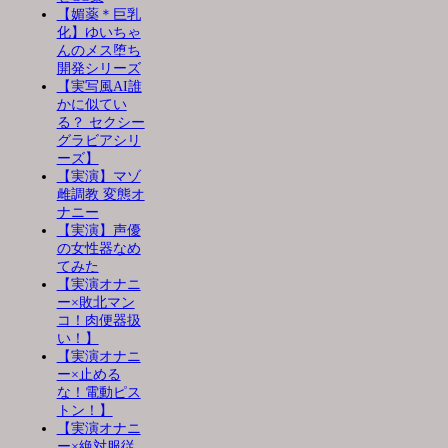
【媚薬＊巨乳
化】ゆいちゃ
んのメス堕ち
開発シリーズ
【実写風AI誰
かに似てい
る？ セクシー
グラビアシリ
ーズ】
【実演】マゾ
雌調教 変態オ
ナニー
【実演】声優
の女性器なめ
てみた
【実演オナニ
ー×敗北マン
コ！肉便器扱
い！】
【実演オナニ
ー×止める
な！電動ピス
トン！】
【実演オナニ
ー×絶対服従