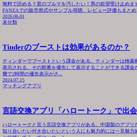
無料で読める？君のブルマを汚したい！男の欲望受け止めます
FANZAでの販売形式やサンプル視聴、レビュー評価もまとめて
2026.06.01
未分類
Tinderのブーストは効果があるのか？
ティンダーでブーストという課金がある。ティンダーは検索
表示される。その順番を優先して表示することができる課金が
費で2時間の優先表示がさ...
2024.07.15
マッチングアプリ
言語交換アプリ「ハロートーク」で出
ハロートークと言う言語交換アプリがある。中国製のアプリ
知り合いたい付き合いたいという人にも魅力的には一見魅力