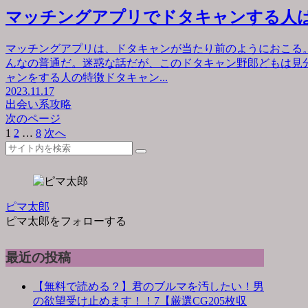
マッチングアプリでドタキャンする人
マッチングアプリは、ドタキャンが当たり前のようにおこる
んなの普通だ。迷惑な話だが、このドタキャン野郎どもは見
ャンをする人の特徴ドタキャン...
2023.11.17
出会い系攻略
次のページ
1
2
…
8
次へ
ピマ太郎
ピマ太郎をフォローする
最近の投稿
【無料で読める？】君のブルマを汚したい！男
の欲望受け止めます！！7【厳選CG205枚収