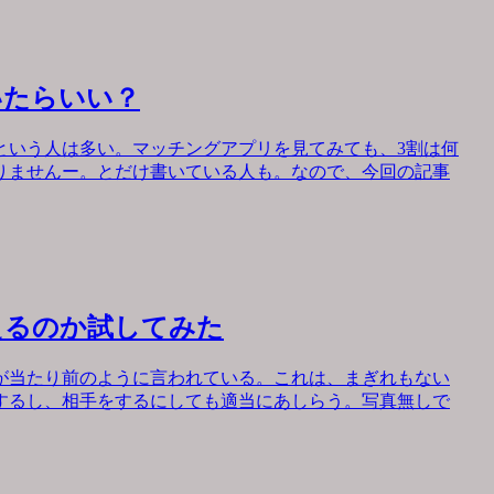
いたらいい？
という人は多い。マッチングアプリを見てみても、3割は何
りませんー。とだけ書いている人も。なので、今回の記事
えるのか試してみた
が当たり前のように言われている。これは、まぎれもない
するし、相手をするにしても適当にあしらう。写真無しで