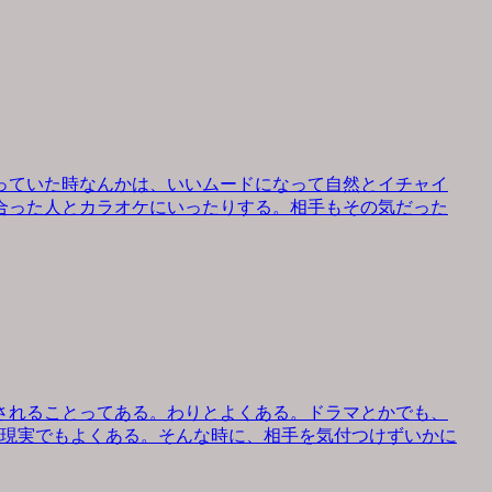
っていた時なんかは、いいムードになって自然とイチャイ
合った人とカラオケにいったりする。相手もその気だった
されることってある。わりとよくある。ドラマとかでも、
、現実でもよくある。そんな時に、相手を気付つけずいかに