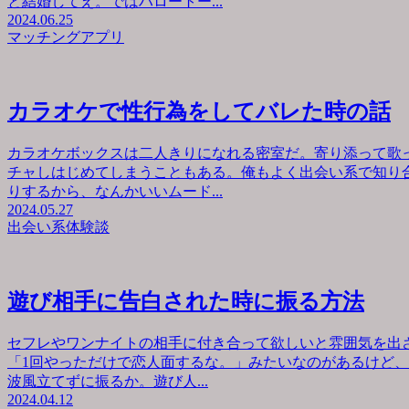
と結婚してえ。ではハロートー...
2024.06.25
マッチングアプリ
カラオケで性行為をしてバレた時の話
カラオケボックスは二人きりになれる密室だ。寄り添って歌
チャしはじめてしまうこともある。俺もよく出会い系で知り
りするから、なんかいいムード...
2024.05.27
出会い系体験談
遊び相手に告白された時に振る方法
セフレやワンナイトの相手に付き合って欲しいと雰囲気を出
「1回やっただけで恋人面するな。」みたいなのがあるけど
波風立てずに振るか。遊び人...
2024.04.12