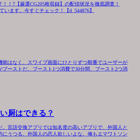
！！7【厳選CG205枚収録】の配信状況を徹底調査！
います。今すぐチェック！【d_544876】
機能はなく、スワイプ画面にひとりずつ順番でユーザーが
ブーストだ。ブースト1つ消費で30分間、ブースト2つ消
会い厨はできる？
だ。言語交換アプリでは知名度の高いアプリで、外国人と
的にうつる。外国人の恋人欲しいよな。俺もエマワトソン