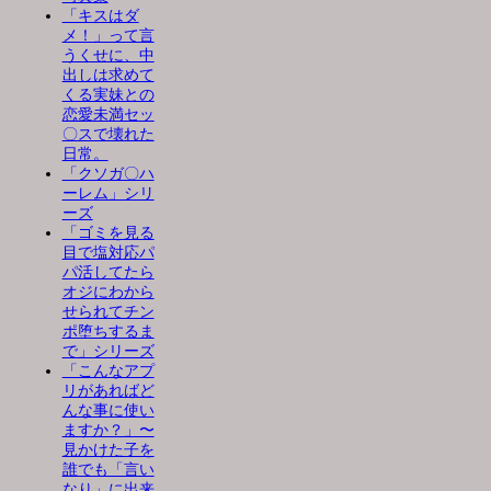
「キスはダ
メ！」って言
うくせに、中
出しは求めて
くる実妹との
恋愛未満セッ
〇スで壊れた
日常。
「クソガ〇ハ
ーレム」シリ
ーズ
「ゴミを見る
目で塩対応パ
パ活してたら
オジにわから
せられてチン
ポ堕ちするま
で」シリーズ
「こんなアプ
リがあればど
んな事に使い
ますか？」〜
見かけた子を
誰でも「言い
なり」に出来