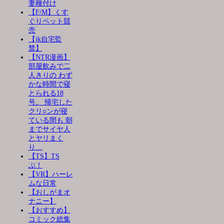
妻種付け
【F/M】くす
ぐりペット競
売
【jk自宅監
禁】
【NTR漫画】
部屋飲みで二
人きりの わず
かな時間で寝
とられる18
号。 帰宅した
クリ○ンが寝
ている間も 朝
までサイヤ人
とヤリまく
り…
【TS】TS
ぶ！
【VR】ハーレ
ムな日常
【おしがまオ
ナニー】
【おすすめ】
コミック総集