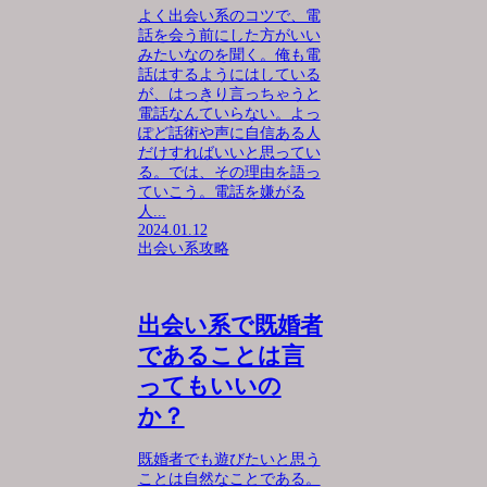
よく出会い系のコツで、電
話を会う前にした方がいい
みたいなのを聞く。俺も電
話はするようにはしている
が、はっきり言っちゃうと
電話なんていらない。よっ
ぽど話術や声に自信ある人
だけすればいいと思ってい
る。では、その理由を語っ
ていこう。電話を嫌がる
人...
2024.01.12
出会い系攻略
出会い系で既婚者
であることは言
ってもいいの
か？
既婚者でも遊びたいと思う
ことは自然なことである。