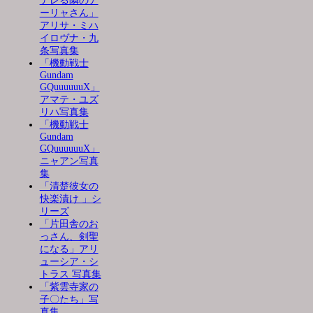
デレる隣のア
ーリャさん」
アリサ・ミハ
イロヴナ・九
条写真集
「機動戦士
Gundam
GQuuuuuuX」
アマテ・ユズ
リハ写真集
「機動戦士
Gundam
GQuuuuuuX」
ニャアン写真
集
「清楚彼女の
快楽漬け 」シ
リーズ
「片田舎のお
っさん、剣聖
になる」アリ
ューシア・シ
トラス 写真集
「紫雲寺家の
子〇たち」写
真集