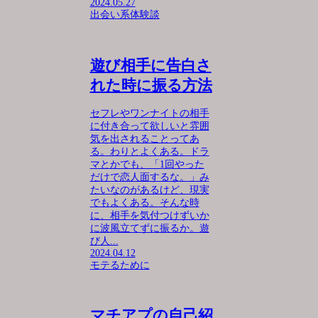
2024.05.27
出会い系体験談
遊び相手に告白さ
れた時に振る方法
セフレやワンナイトの相手
に付き合って欲しいと雰囲
気を出されることってあ
る。わりとよくある。ドラ
マとかでも、「1回やった
だけで恋人面するな。」み
たいなのがあるけど、現実
でもよくある。そんな時
に、相手を気付つけずいか
に波風立てずに振るか。遊
び人...
2024.04.12
モテるために
マチアプの自己紹