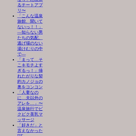
るチートアプ
リ〜
「こんな温泉
旅館、聞いて
ないっ！！」
―知らない男
たちの気配、
逃げ場のない
湯けむりの中
で―
「まって…そ
こキモチよす
ぎるっ！」挿
れたがりな契
約カノジョの
奥をコンコン
「人妻なの
に…夫以外の
アレを…」〜
温泉旅行でビ
クビク美乳マ
ッサージ
「好きだ」と
言えなかった
DT