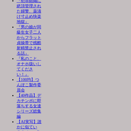
『犯罪組織に
絶頂管理され
た婦警、薬漬
け寸止め快楽
地獄』
『男の娘が同
級生女子二人
からフラット
貞操帯で残酷
射精禁止され
る話』
『私のこと、
オナホ扱いし
てくださ
い！』
【100均】つ
んぽこ製作委
員会
【40作品】デ
カチンポに即
落ちする女達
シリーズ総集
編
【AI実写】誰
かに似てい