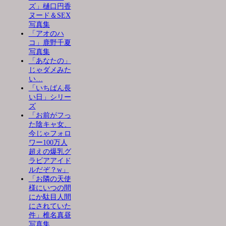
ズ」樋口円香
ヌード＆SEX
写真集
「アオのハ
コ」鹿野千夏
写真集
「あなたの」
じゃダメみた
い…
「いちばん長
い日」シリー
ズ
「お前がフっ
た陰キャ女、
今じゃフォロ
ワー100万人
超えの爆乳グ
ラビアアイド
ルだぞ？w」
「お隣の天使
様にいつの間
にか駄目人間
にされていた
件」椎名真昼
写真集