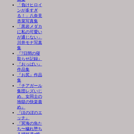
「負けヒロイ
ンが多すぎ
る！」八奈見
杏菜写真集
「黒岩メダカ
に私の可愛い
が通じない」
川井モナ写真
集
『7日間の寝
取らせ記録』
『おっぱい』
作品集
『お尻』作品
集
『チアガール
集団レズいじ
め、女同士の
地獄の快楽責
め』
『ほのぼのエ
ッチ』
『冥海の魚た
ち〜穢れ堕ち