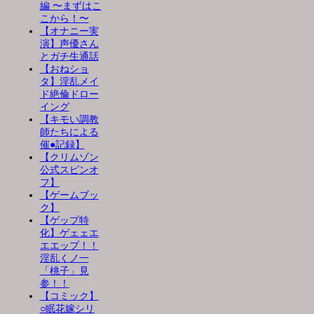
編 〜まずはこ
こから！〜
【オナニー実
演】声優さん
とガチ生通話
【おねショ
タ】淫乱メイ
ド絶倫ドロー
イング
【キモい調教
師たちによる
催●記録】
【クリムゾン
公式スピンオ
フ】
【ゲームブッ
ク】
【ゲップ特
化】ゲェェエ
エエップ！！
淫乱くノ一
「桃子」見
参！！
【コミック】
○眠花嫁シリ