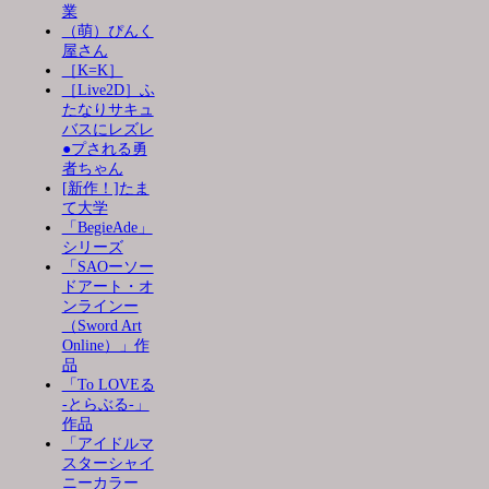
業
（萌）ぴんく
屋さん
［K=K］
［Live2D］ふ
たなりサキュ
バスにレズレ
●プされる勇
者ちゃん
[新作！]たま
て大学
「BegieAde」
シリーズ
「SAOーソー
ドアート・オ
ンラインー
（Sword Art
Online）」作
品
「To LOVEる
-とらぶる-」
作品
「アイドルマ
スターシャイ
ニーカラー