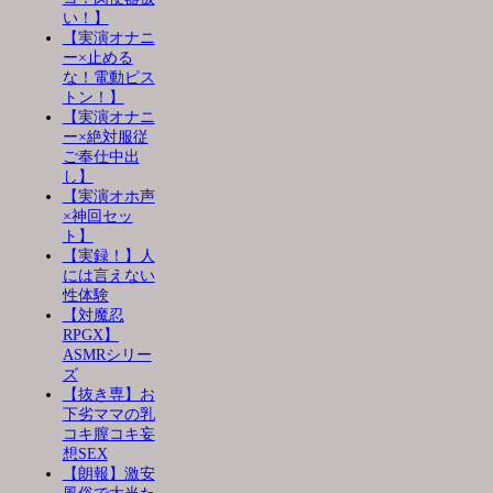
い！】
【実演オナニ
ー×止める
な！電動ピス
トン！】
【実演オナニ
ー×絶対服従
ご奉仕中出
し】
【実演オホ声
×神回セッ
ト】
【実録！】人
には言えない
性体験
【対魔忍
RPGX】
ASMRシリー
ズ
【抜き専】お
下劣ママの乳
コキ膣コキ妄
想SEX
【朗報】激安