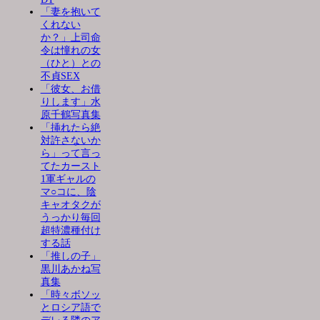
「妻を抱いて
くれない
か？」上司命
令は憧れの女
（ひと）との
不貞SEX
「彼女、お借
りします」水
原千鶴写真集
「挿れたら絶
対許さないか
ら」って言っ
てたカースト
1軍ギャルの
マ○コに、陰
キャオタクが
うっかり毎回
超特濃種付け
する話
「推しの子」
黒川あかね写
真集
「時々ボソッ
とロシア語で