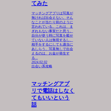
てみた
マッチングアプリは写真が
無ければ出会えない。そん
なことが当たり前のように
言われている。これは、ま
ぎれもない事実だと思う。
自分が使う時に写真を載せ
ていない人は無視するし、
相手をするにしても適当に
あしらう。写真無しで出会
えるのは、お金が発生す
る...
2024.02.02
出会い系攻略
マッチングアプ
リで電話はしなく
てもいいという
話