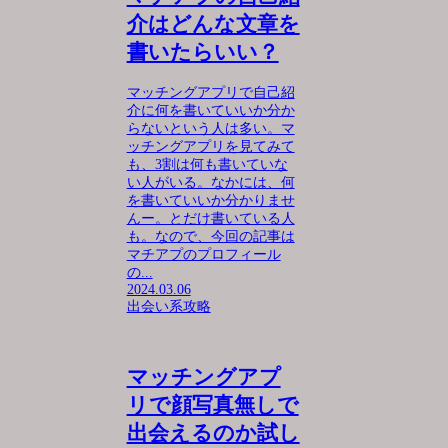
介はどんな文章を
書いたらいい？
マッチングアプリで自己紹
介に何を書いていいか分か
らないという人は多い。マ
ッチングアプリを見てみて
も、3割は何も書いていな
い人がいる。なかには、何
を書いていいか分かりませ
んー。とだけ書いている人
も。なので、今回の記事は
マチアプのプロフィール
の...
2024.03.06
出会い系攻略
マッチングアプ
リで顔写真無しで
出会えるのか試し