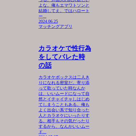
よな。俺もエマワトソンと
結婚してえ。ではハロート
ー...
2024.06.25
マッチングアプリ
カラオケで性行為
をしてバレた時
の話
カラオケボックスは二人き
りになれる密室だ。寄り添
って歌っていた時なんか
は、いいムードになって自
然とイチャイチャしはじめ
てしまうこともある。俺も
よく出会い系で知り合った
人とカラオケにいったりす
る。相手もその気だったり
するから、なんかいいムー
ド...