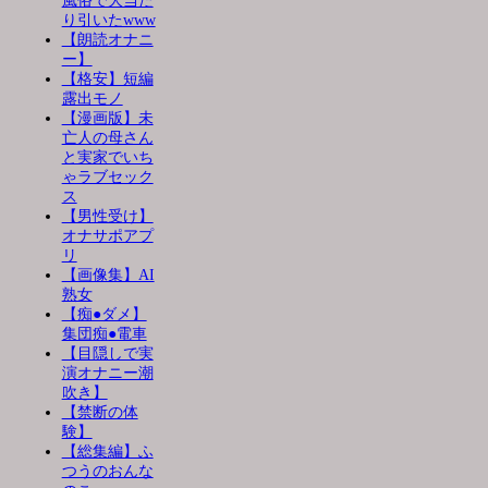
風俗で大当た
り引いたwww
【朗読オナニ
ー】
【格安】短編
露出モノ
【漫画版】未
亡人の母さん
と実家でいち
ゃラブセック
ス
【男性受け】
オナサポアプ
リ
【画像集】AI
熟女
【痴●ダメ】
集団痴●電車
【目隠しで実
演オナニー潮
吹き】
【禁断の体
験】
【総集編】ふ
つうのおんな