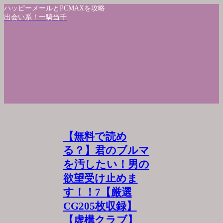
ハッピーメールとPCMAXを攻略
出会い系！一騎当千
【無料で読め
る？】君のブルマ
を汚したい！男の
欲望受け止めま
す！！7【厳選
CG205枚収録】
【虚構クラブ】