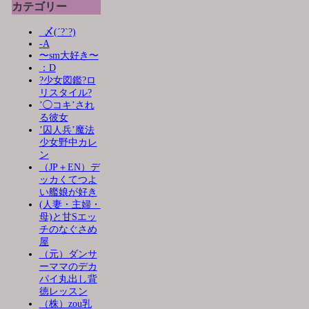
カテゴリー
_〆(´?`?)
-A
〜sm大好き〜
：D
?少女図鑑?ロ
リスタイル?
’◯コキ’され
る彼女
’囚人兵’魔法
少女野中カレ
ン
（JP＋EN）デ
ッカくてつよ
い艦娘が好き
(人妻・主婦・
母)と甘Sエッ
チのなぐさめ
屋
（元）ダンサ
ーママのデカ
パイ丸出し背
徳レッスン
（株）zou乳