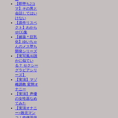
【即堕ち2コ
マ】その男と
会話してはい
けない
【原作リスペ
クト】わから
せCG集
【媚薬＊巨乳
化】ゆいちゃ
んのメス堕ち
開発シリーズ
【実写風AI誰
かに似てい
る？ セクシー
グラビアシリ
ーズ】
【実演】マゾ
雌調教 変態オ
ナニー
【実演】声優
の女性器なめ
てみた
【実演オナニ
ー×敗北マン
コ！肉便器扱