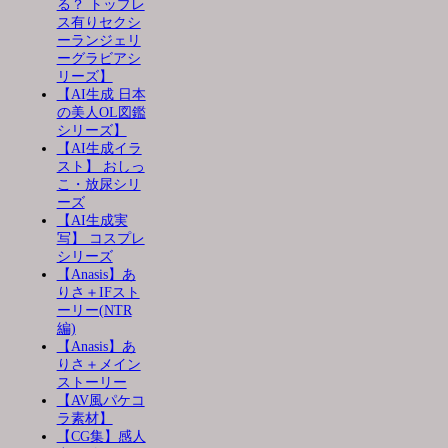
る？ トップレ
ス有りセクシ
ーランジェリ
ーグラビアシ
リーズ】
【AI生成 日本
の美人OL図鑑
シリーズ】
【AI生成イラ
スト】 おしっ
こ・放尿シリ
ーズ
【AI生成実
写】 コスプレ
シリーズ
【Anasis】あ
りさ＋IFスト
ーリー(NTR
編)
【Anasis】あ
りさ＋メイン
ストーリー
【AV風パケコ
ラ素材】
【CG集】感人