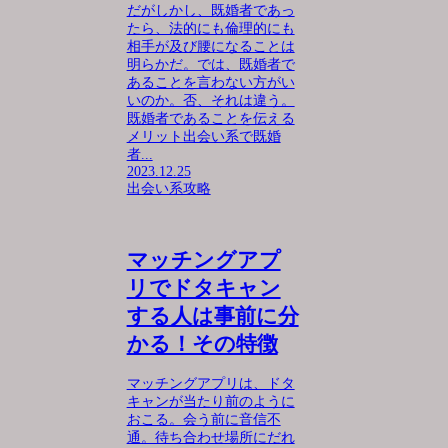
だがしかし、既婚者であっ
たら、法的にも倫理的にも
相手が及び腰になることは
明らかだ。では、既婚者で
あることを言わない方がい
いのか。否、それは違う。
既婚者であることを伝える
メリット出会い系で既婚
者...
2023.12.25
出会い系攻略
マッチングアプ
リでドタキャン
する人は事前に分
かる！その特徴
マッチングアプリは、ドタ
キャンが当たり前のように
おこる。会う前に音信不
通。待ち合わせ場所にだれ