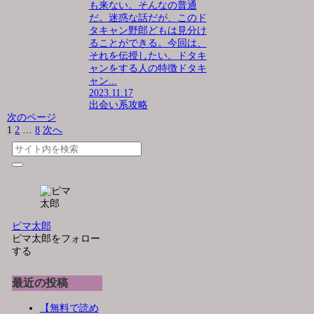
も来ない。そんなの普通
だ。迷惑な話だが、このド
タキャン野郎どもは見分け
ることができる。今回は、
それを伝授したい。ドタキ
ャンをする人の特徴ドタキ
ャン...
2023.11.17
出会い系攻略
次のページ
1
2
…
8
次へ
ピマ太郎
ピマ太郎をフォロー
する
最近の投稿
【無料で読め