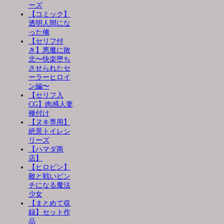
ーズ
【コミック】
透明人間にな
った俺
【セリフ付
き】悪魔に敗
北〜快楽堕ち
させられたセ
ーラーヒロイ
ン編〜
【セリフ入
CG】肉感人妻
種付け
【ヌキ専用】
絶景トイレシ
リーズ
【ハマダ商
店】
【ヒロピン】
敵と戦いピン
チになる魔法
少女
【まとめて収
録】セット作
品