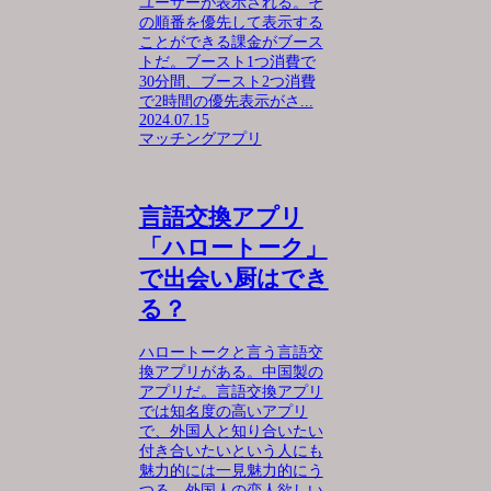
ユーザーが表示される。そ
の順番を優先して表示する
ことができる課金がブース
トだ。ブースト1つ消費で
30分間、ブースト2つ消費
で2時間の優先表示がさ...
2024.07.15
マッチングアプリ
言語交換アプリ
「ハロートーク」
で出会い厨はでき
る？
ハロートークと言う言語交
換アプリがある。中国製の
アプリだ。言語交換アプリ
では知名度の高いアプリ
で、外国人と知り合いたい
付き合いたいという人にも
魅力的には一見魅力的にう
つる。外国人の恋人欲しい