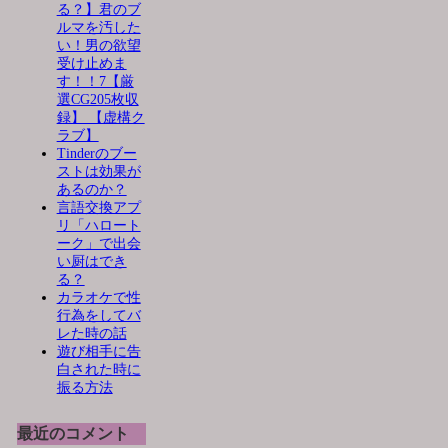
る？】君のブ
ルマを汚した
い！男の欲望
受け止めま
す！！7【厳
選CG205枚収
録】 【虚構ク
ラブ】
Tinderのブー
ストは効果が
あるのか？
言語交換アプ
リ「ハロート
ーク」で出会
い厨はでき
る？
カラオケで性
行為をしてバ
レた時の話
遊び相手に告
白された時に
振る方法
最近のコメント