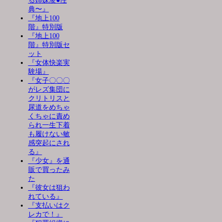
る姉妹凌●性
典〜』
『地上100
階』特別版
『地上100
階』特別版セ
ット
『女体快楽実
験場』
『女子〇〇〇
がレズ集団に
クリトリスと
尿道をめちゃ
くちゃに責め
られ一生下着
も履けない敏
感突起にされ
る』
『少女』を通
販で買ったみ
た
『彼女は狙わ
れている』
『支払いはク
レカで！』