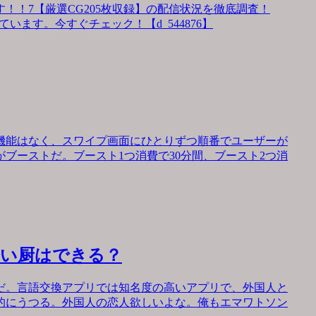
！！7【厳選CG205枚収録】の配信状況を徹底調査！
います。今すぐチェック！【d_544876】
機能はなく、スワイプ画面にひとりずつ順番でユーザーが
ブーストだ。ブースト1つ消費で30分間、ブースト2つ消
会い厨はできる？
だ。言語交換アプリでは知名度の高いアプリで、外国人と
的にうつる。外国人の恋人欲しいよな。俺もエマワトソン