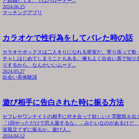
と結婚してえ。ではハロートー...
2024.06.25
マッチングアプリ
カラオケで性行為をしてバレた時の話
カラオケボックスは二人きりになれる密室だ。寄り添って歌
チャしはじめてしまうこともある。俺もよく出会い系で知り
りするから、なんかいいムード...
2024.05.27
出会い系体験談
遊び相手に告白された時に振る方法
セフレやワンナイトの相手に付き合って欲しいと雰囲気を出
「1回やっただけで恋人面するな。」みたいなのがあるけど
波風立てずに振るか。遊び人...
2024.04.12