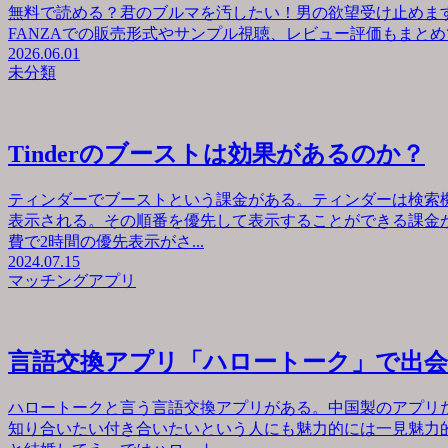
無料で読める？君のブルマを汚したい！男の欲望受け止めます
FANZAでの販売形式やサンプル視聴、レビュー評価もまとめて
2026.06.01
未分類
Tinderのブーストは効果があるのか？
ティンダーでブーストという課金がある。ティンダーは検索
表示される。その順番を優先して表示することができる課金が
費で2時間の優先表示がさ...
2024.07.15
マッチングアプリ
言語交換アプリ「ハロートーク」で出
ハロートークと言う言語交換アプリがある。中国製のアプリ
知り合いたい付き合いたいという人にも魅力的には一見魅力