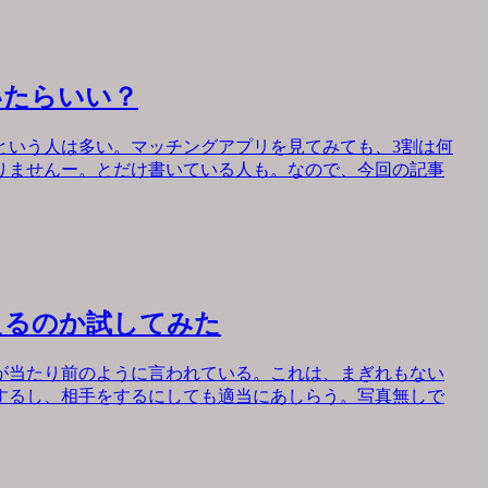
いたらいい？
という人は多い。マッチングアプリを見てみても、3割は何
りませんー。とだけ書いている人も。なので、今回の記事
えるのか試してみた
が当たり前のように言われている。これは、まぎれもない
するし、相手をするにしても適当にあしらう。写真無しで