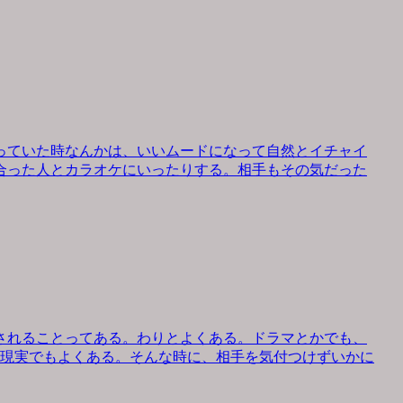
っていた時なんかは、いいムードになって自然とイチャイ
合った人とカラオケにいったりする。相手もその気だった
されることってある。わりとよくある。ドラマとかでも、
、現実でもよくある。そんな時に、相手を気付つけずいかに