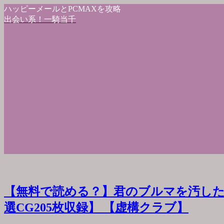
ハッピーメールとPCMAXを攻略
出会い系！一騎当千
【無料で読める？】君のブルマを汚した
選CG205枚収録】 【虚構クラブ】