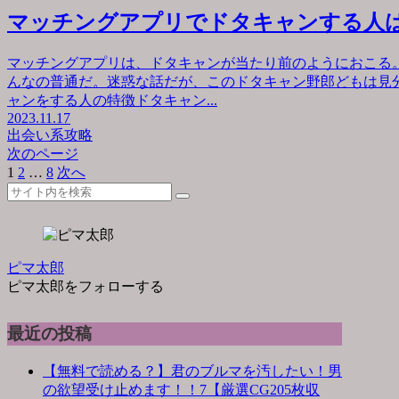
マッチングアプリでドタキャンする人
マッチングアプリは、ドタキャンが当たり前のようにおこる
んなの普通だ。迷惑な話だが、このドタキャン野郎どもは見
ャンをする人の特徴ドタキャン...
2023.11.17
出会い系攻略
次のページ
1
2
…
8
次へ
ピマ太郎
ピマ太郎をフォローする
最近の投稿
【無料で読める？】君のブルマを汚したい！男
の欲望受け止めます！！7【厳選CG205枚収