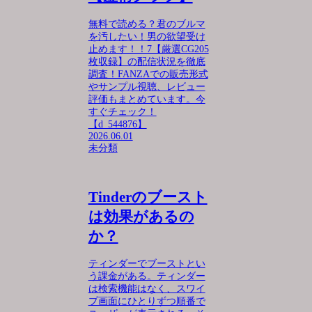
無料で読める？君のブルマ
を汚したい！男の欲望受け
止めます！！7【厳選CG205
枚収録】の配信状況を徹底
調査！FANZAでの販売形式
やサンプル視聴、レビュー
評価もまとめています。今
すぐチェック！
【d_544876】
2026.06.01
未分類
Tinderのブースト
は効果があるの
か？
ティンダーでブーストとい
う課金がある。ティンダー
は検索機能はなく、スワイ
プ画面にひとりずつ順番で