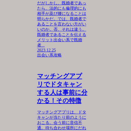
だがしかし、既婚者であっ
たら、法的にも倫理的にも
相手が及び腰になることは
明らかだ。では、既婚者で
あることを言わない方がい
いのか。否、それは違う。
既婚者であることを伝える
メリット出会い系で既婚
者...
2023.12.25
出会い系攻略
マッチングアプ
リでドタキャン
する人は事前に分
かる！その特徴
マッチングアプリは、ドタ
キャンが当たり前のように
おこる。会う前に音信不
通。待ち合わせ場所にだれ