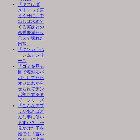
「キスはダ
メ！」って言
うくせに、中
出しは求めて
くる実妹との
恋愛未満セッ
〇スで壊れた
日常。
「クソガ〇ハ
ーレム」シリ
ーズ
「ゴミを見る
目で塩対応パ
パ活してたら
オジにわから
せられてチン
ポ堕ちするま
で」シリーズ
「こんなアプ
リがあればど
んな事に使い
ますか？」〜
見かけた子を
誰でも「言い
なり」に出来