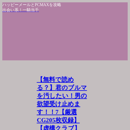
ハッピーメールとPCMAXを攻略
出会い系！一騎当千
【無料で読め
る？】君のブルマ
を汚したい！男の
欲望受け止めま
す！！7【厳選
CG205枚収録】
【虚構クラブ】