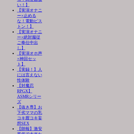
い！】
【実演オナニ
ー×止める
な！電動ピス
トン！】
【実演オナニ
ー×絶対服従
ご奉仕中出
し】
【実演オホ声
×神回セッ
ト】
【実録！】人
には言えない
性体験
【対魔忍
RPGX】
ASMRシリー
ズ
【抜き専】お
下劣ママの乳
コキ膣コキ妄
想SEX
【朗報】激安