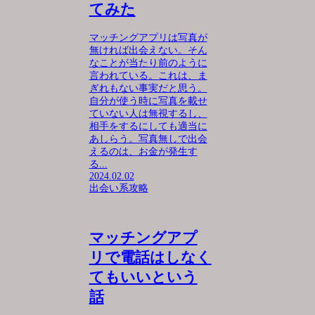
てみた
マッチングアプリは写真が
無ければ出会えない。そん
なことが当たり前のように
言われている。これは、ま
ぎれもない事実だと思う。
自分が使う時に写真を載せ
ていない人は無視するし、
相手をするにしても適当に
あしらう。写真無しで出会
えるのは、お金が発生す
る...
2024.02.02
出会い系攻略
マッチングアプ
リで電話はしなく
てもいいという
話