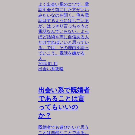
よく出会い系のコツで、電
話を会う前にした方がいい
みたいなのを聞く。俺も電
話はするようにはしている
が、はっきり言っちゃうと
電話なんていらない。よっ
ぽど話術や声に自信ある人
だけすればいいと思ってい
る。では、その理由を語っ
ていこう。電話を嫌がる
人...
2024.01.12
出会い系攻略
出会い系で既婚者
であることは言
ってもいいの
か？
既婚者でも遊びたいと思う
ことは自然なことである。