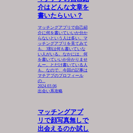
介はどんな文章を
書いたらいい？
マッチングアプリで自己紹
介に何を書いていいか分か
らないという人は多い。マ
ッチングアプリを見てみて
も、3割は何も書いていな
い人がいる。なかには、何
を書いていいか分かりませ
んー。とだけ書いている人
も。なので、今回の記事は
マチアプのプロフィール
の...
2024.03.06
出会い系攻略
マッチングアプ
リで顔写真無しで
出会えるのか試し