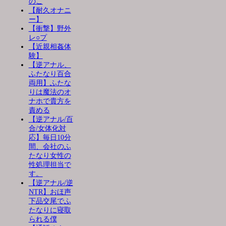
のこ
【耐久オナニ
ー】
【衝撃】野外
レ○プ
【近親相姦体
験】
【逆アナル、
ふたなり百合
両用】ふたな
りは魔法のオ
ナホで貴方を
責める
【逆アナル/百
合/女体化対
応】毎日10分
間、会社のふ
たなり女性の
性処理担当で
す。
【逆アナル/逆
NTR】おほ声
下品交尾でふ
たなりに寝取
られる僕