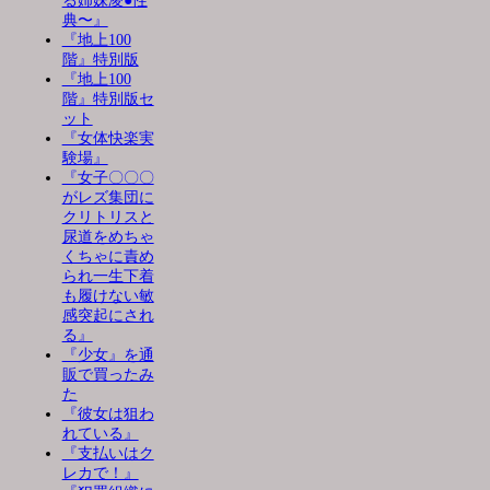
る姉妹凌●性
典〜』
『地上100
階』特別版
『地上100
階』特別版セ
ット
『女体快楽実
験場』
『女子〇〇〇
がレズ集団に
クリトリスと
尿道をめちゃ
くちゃに責め
られ一生下着
も履けない敏
感突起にされ
る』
『少女』を通
販で買ったみ
た
『彼女は狙わ
れている』
『支払いはク
レカで！』