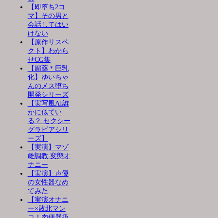
【即堕ち2コ
マ】その男と
会話してはい
けない
【原作リスペ
クト】わから
せCG集
【媚薬＊巨乳
化】ゆいちゃ
んのメス堕ち
開発シリーズ
【実写風AI誰
かに似てい
る？ セクシー
グラビアシリ
ーズ】
【実演】マゾ
雌調教 変態オ
ナニー
【実演】声優
の女性器なめ
てみた
【実演オナニ
ー×敗北マン
コ！肉便器扱