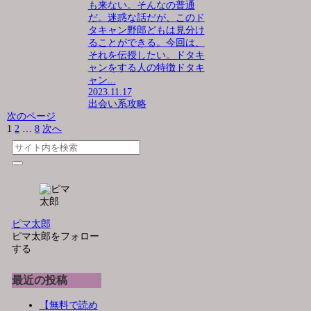
も来ない。そんなの普通
だ。迷惑な話だが、このド
タキャン野郎どもは見分け
ることができる。今回は、
それを伝授したい。ドタキ
ャンをする人の特徴ドタキ
ャン...
2023.11.17
出会い系攻略
次のページ
1
2
…
8
次へ
ピマ太郎
ピマ太郎をフォロー
する
最近の投稿
【無料で読め