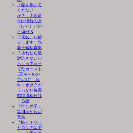
「妻を抱いて
くれない
か？」上司命
令は憧れの女
（ひと）との
不貞SEX
「彼女、お借
りします」水
原千鶴写真集
「挿れたら絶
対許さないか
ら」って言っ
てたカースト
1軍ギャルの
マ○コに、陰
キャオタクが
うっかり毎回
超特濃種付け
する話
「推しの子」
黒川あかね写
真集
「時々ボソッ
とロシア語で