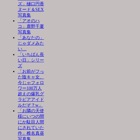
ズ」樋口円香
ヌード＆SEX
写真集
「アオのハ
コ」鹿野千夏
写真集
「あなたの」
じゃダメみた
い…
「いちばん長
い日」シリー
ズ
「お前がフっ
た陰キャ女、
今じゃフォロ
ワー100万人
超えの爆乳グ
ラビアアイド
ルだぞ？w」
「お隣の天使
様にいつの間
にか駄目人間
にされていた
件」椎名真昼
写真集