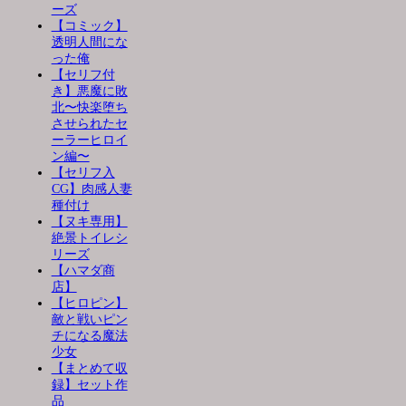
ーズ
【コミック】
透明人間にな
った俺
【セリフ付
き】悪魔に敗
北〜快楽堕ち
させられたセ
ーラーヒロイ
ン編〜
【セリフ入
CG】肉感人妻
種付け
【ヌキ専用】
絶景トイレシ
リーズ
【ハマダ商
店】
【ヒロピン】
敵と戦いピン
チになる魔法
少女
【まとめて収
録】セット作
品