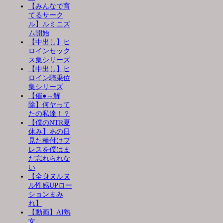
【みんなで育
てるサーク
ル】ルミニズ
ム開始
【中出し】ヒ
ロインセック
ス集シリーズ
【中出し】ヒ
ロイン騎乗位
集シリーズ
【催●→解
除】何ヤって
たの私達！？
【僕のNTR夏
休み】あの日
見た種付けプ
レスを僕はま
だ忘れられな
い
【全身ヌルヌ
ル性感UPロー
ションまみ
れ】
【動画】AI熟
女