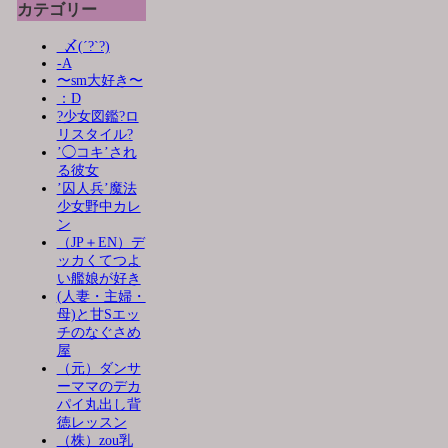
カテゴリー
_〆(´?`?)
-A
〜sm大好き〜
：D
?少女図鑑?ロ
リスタイル?
’◯コキ’され
る彼女
’囚人兵’魔法
少女野中カレ
ン
（JP＋EN）デ
ッカくてつよ
い艦娘が好き
(人妻・主婦・
母)と甘Sエッ
チのなぐさめ
屋
（元）ダンサ
ーママのデカ
パイ丸出し背
徳レッスン
（株）zou乳