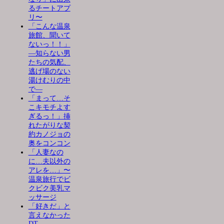
るチートアプ
リ〜
「こんな温泉
旅館、聞いて
ないっ！！」
―知らない男
たちの気配、
逃げ場のない
湯けむりの中
で―
「まって…そ
こキモチよす
ぎるっ！」挿
れたがりな契
約カノジョの
奥をコンコン
「人妻なの
に…夫以外の
アレを…」〜
温泉旅行でビ
クビク美乳マ
ッサージ
「好きだ」と
言えなかった
DT