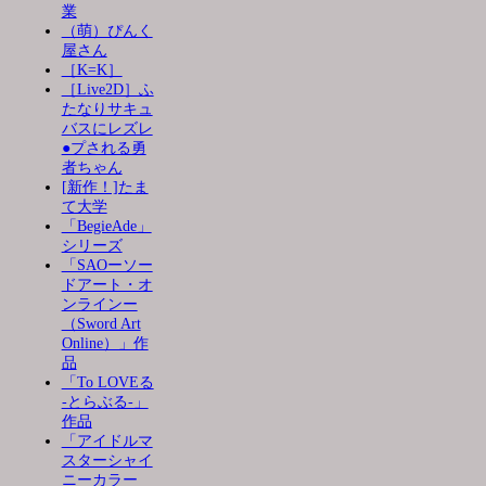
業
（萌）ぴんく
屋さん
［K=K］
［Live2D］ふ
たなりサキュ
バスにレズレ
●プされる勇
者ちゃん
[新作！]たま
て大学
「BegieAde」
シリーズ
「SAOーソー
ドアート・オ
ンラインー
（Sword Art
Online）」作
品
「To LOVEる
-とらぶる-」
作品
「アイドルマ
スターシャイ
ニーカラー