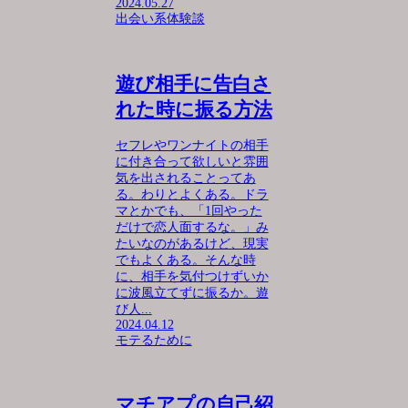
2024.05.27
出会い系体験談
遊び相手に告白さ
れた時に振る方法
セフレやワンナイトの相手
に付き合って欲しいと雰囲
気を出されることってあ
る。わりとよくある。ドラ
マとかでも、「1回やった
だけで恋人面するな。」み
たいなのがあるけど、現実
でもよくある。そんな時
に、相手を気付つけずいか
に波風立てずに振るか。遊
び人...
2024.04.12
モテるために
マチアプの自己紹