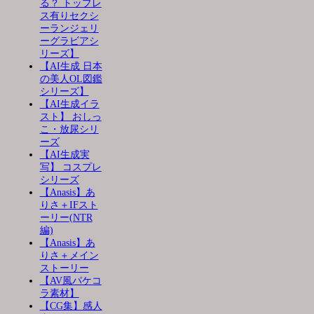
る？ トップレ
ス有りセクシ
ーランジェリ
ーグラビアシ
リーズ】
【AI生成 日本
の美人OL図鑑
シリーズ】
【AI生成イラ
スト】 おしっ
こ・放尿シリ
ーズ
【AI生成実
写】 コスプレ
シリーズ
【Anasis】あ
りさ＋IFスト
ーリー(NTR
編)
【Anasis】あ
りさ＋メイン
ストーリー
【AV風パケコ
ラ素材】
【CG集】感人