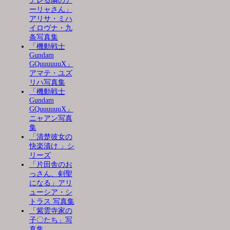
デレる隣のア
ーリャさん」
アリサ・ミハ
イロヴナ・九
条写真集
「機動戦士
Gundam
GQuuuuuuX」
アマテ・ユズ
リハ写真集
「機動戦士
Gundam
GQuuuuuuX」
ニャアン写真
集
「清楚彼女の
快楽漬け 」シ
リーズ
「片田舎のお
っさん、剣聖
になる」アリ
ューシア・シ
トラス 写真集
「紫雲寺家の
子〇たち」写
真集