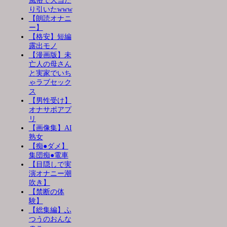
風俗で大当た
り引いたwww
【朗読オナニ
ー】
【格安】短編
露出モノ
【漫画版】未
亡人の母さん
と実家でいち
ゃラブセック
ス
【男性受け】
オナサポアプ
リ
【画像集】AI
熟女
【痴●ダメ】
集団痴●電車
【目隠しで実
演オナニー潮
吹き】
【禁断の体
験】
【総集編】ふ
つうのおんな