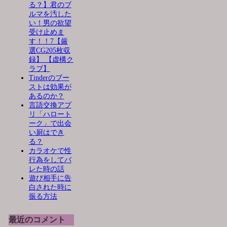
る？】君のブ
ルマを汚した
い！男の欲望
受け止めま
す！！7【厳
選CG205枚収
録】 【虚構ク
ラブ】
Tinderのブー
ストは効果が
あるのか？
言語交換アプ
リ「ハロート
ーク」で出会
い厨はでき
る？
カラオケで性
行為をしてバ
レた時の話
遊び相手に告
白された時に
振る方法
最近のコメント