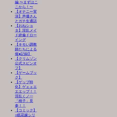
編 〜まずはこ
こから！〜
【オナニー実
演】声優さん
とガチ生通話
【おねショ
タ】淫乱メイ
ド絶倫ドロー
イング
【キモい調教
師たちによる
催●記録】
【クリムゾン
公式スピンオ
フ】
【ゲームブッ
ク】
【ゲップ特
化】ゲェェエ
エエップ！！
淫乱くノ一
「桃子」見
参！！
【コミック】
○眠花嫁シリ