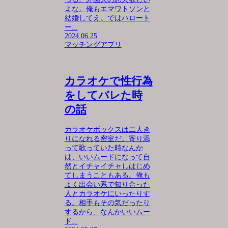
よな。俺もエマワトソンと
結婚してえ。ではハロート
ー...
2024.06.25
マッチングアプリ
カラオケで性行為
をしてバレた時
の話
カラオケボックスは二人き
りになれる密室だ。寄り添
って歌っていた時なんか
は、いいムードになって自
然とイチャイチャしはじめ
てしまうこともある。俺も
よく出会い系で知り合った
人とカラオケにいったりす
る。相手もその気だったり
するから、なんかいいムー
ド...