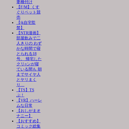
妻種付け
【F/M】くす
ぐりペット競
売
【jk自宅監
禁】
【NTR漫画】
部屋飲みで二
人きりの わず
かな時間で寝
とられる18
号。 帰宅した
クリ○ンが寝
ている間も 朝
までサイヤ人
とヤリまく
り…
【TS】TS
ぶ！
【VR】ハーレ
ムな日常
【おしがまオ
ナニー】
【おすすめ】
コミック総集