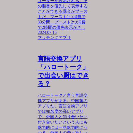
ユーザーが表示される。そ
の順番を優先して表示する
ことができる課金がブース
トだ。ブースト1つ消費で
30分間、ブースト2つ消費
で2時間の優先表示がさ...
2024.07.15
マッチングアプリ
言語交換アプリ
「ハロートーク」
で出会い厨はでき
る？
ハロートークと言う言語交
換アプリがある。中国製の
アプリだ。言語交換アプリ
では知名度の高いアプリ
で、外国人と知り合いたい
付き合いたいという人にも
魅力的には一見魅力的にう
つる。外国人の恋人欲しい