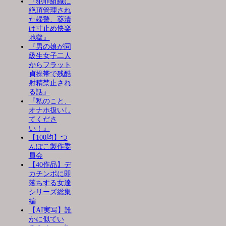
『犯罪組織に
絶頂管理され
た婦警、薬漬
け寸止め快楽
地獄』
『男の娘が同
級生女子二人
からフラット
貞操帯で残酷
射精禁止され
る話』
『私のこと、
オナホ扱いし
てくださ
い！』
【100均】つ
んぽこ製作委
員会
【40作品】デ
カチンポに即
落ちする女達
シリーズ総集
編
【AI実写】誰
かに似てい