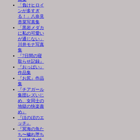
「負けヒロイ
ンが多すぎ
る！」八奈見
杏菜写真集
「黒岩メダカ
に私の可愛い
が通じない」
川井モナ写真
集
『7日間の寝
取らせ記録』
『おっぱい』
作品集
『お尻』作品
集
『チアガール
集団レズいじ
め、女同士の
地獄の快楽責
め』
『ほのぼのエ
ッチ』
『冥海の魚た
ち〜穢れ堕ち