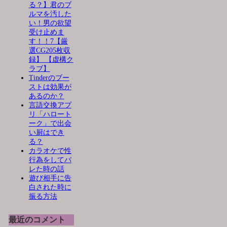
る？】君のブ
ルマを汚した
い！男の欲望
受け止めま
す！！7【厳
選CG205枚収
録】 【虚構ク
ラブ】
Tinderのブー
ストは効果が
あるのか？
言語交換アプ
リ「ハロート
ーク」で出会
い厨はでき
る？
カラオケで性
行為をしてバ
レた時の話
遊び相手に告
白された時に
振る方法
最近のコメント