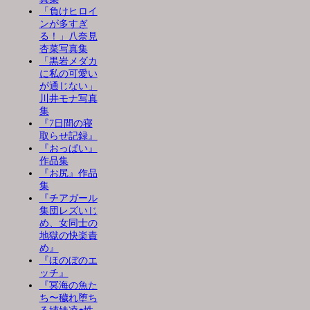
「負けヒロイ
ンが多すぎ
る！」八奈見
杏菜写真集
「黒岩メダカ
に私の可愛い
が通じない」
川井モナ写真
集
『7日間の寝
取らせ記録』
『おっぱい』
作品集
『お尻』作品
集
『チアガール
集団レズいじ
め、女同士の
地獄の快楽責
め』
『ほのぼのエ
ッチ』
『冥海の魚た
ち〜穢れ堕ち