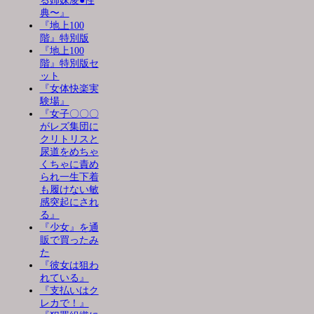
る姉妹凌●性
典〜』
『地上100
階』特別版
『地上100
階』特別版セ
ット
『女体快楽実
験場』
『女子〇〇〇
がレズ集団に
クリトリスと
尿道をめちゃ
くちゃに責め
られ一生下着
も履けない敏
感突起にされ
る』
『少女』を通
販で買ったみ
た
『彼女は狙わ
れている』
『支払いはク
レカで！』