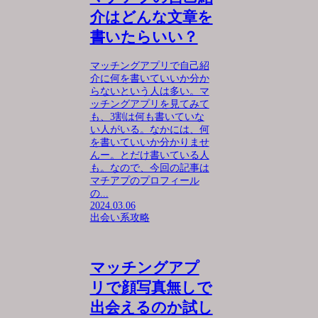
介はどんな文章を
書いたらいい？
マッチングアプリで自己紹
介に何を書いていいか分か
らないという人は多い。マ
ッチングアプリを見てみて
も、3割は何も書いていな
い人がいる。なかには、何
を書いていいか分かりませ
んー。とだけ書いている人
も。なので、今回の記事は
マチアプのプロフィール
の...
2024.03.06
出会い系攻略
マッチングアプ
リで顔写真無しで
出会えるのか試し