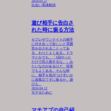
2024.05.27
出会い系体験談
遊び相手に告白さ
れた時に振る方法
セフレやワンナイトの相手
に付き合って欲しいと雰囲
気を出されることってあ
る。わりとよくある。ドラ
マとかでも、「1回やった
だけで恋人面するな。」み
たいなのがあるけど、現実
でもよくある。そんな時
に、相手を気付つけずいか
に波風立てずに振るか。遊
び人...
2024.04.12
モテるために
マチアプの自己紹