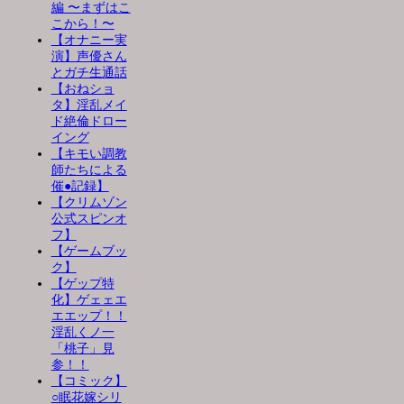
編 〜まずはこ
こから！〜
【オナニー実
演】声優さん
とガチ生通話
【おねショ
タ】淫乱メイ
ド絶倫ドロー
イング
【キモい調教
師たちによる
催●記録】
【クリムゾン
公式スピンオ
フ】
【ゲームブッ
ク】
【ゲップ特
化】ゲェェエ
エエップ！！
淫乱くノ一
「桃子」見
参！！
【コミック】
○眠花嫁シリ