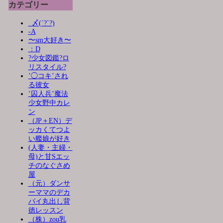
カテゴリー
_〆(´?`?)
-A
〜sm大好き〜
：D
?少女図鑑?ロ
リスタイル?
’◯コキ’され
る彼女
’囚人兵’魔法
少女野中カレ
ン
（JP＋EN）デ
ッカくてつよ
い艦娘が好き
(人妻・主婦・
母)と甘Sエッ
チのなぐさめ
屋
（元）ダンサ
ーママのデカ
パイ丸出し背
徳レッスン
（株）zou乳