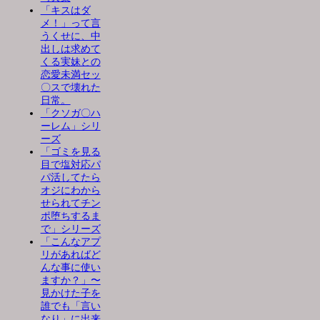
「キスはダ
メ！」って言
うくせに、中
出しは求めて
くる実妹との
恋愛未満セッ
〇スで壊れた
日常。
「クソガ〇ハ
ーレム」シリ
ーズ
「ゴミを見る
目で塩対応パ
パ活してたら
オジにわから
せられてチン
ポ堕ちするま
で」シリーズ
「こんなアプ
リがあればど
んな事に使い
ますか？」〜
見かけた子を
誰でも「言い
なり」に出来