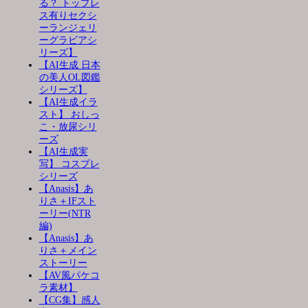
る？ トップレ
ス有りセクシ
ーランジェリ
ーグラビアシ
リーズ】
【AI生成 日本
の美人OL図鑑
シリーズ】
【AI生成イラ
スト】 おしっ
こ・放尿シリ
ーズ
【AI生成実
写】 コスプレ
シリーズ
【Anasis】あ
りさ＋IFスト
ーリー(NTR
編)
【Anasis】あ
りさ＋メイン
ストーリー
【AV風パケコ
ラ素材】
【CG集】感人