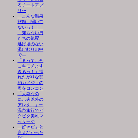
るチートアプ
リ〜
「こんな温泉
旅館、聞いて
ないっ！！」
―知らない男
たちの気配、
逃げ場のない
湯けむりの中
で―
「まって…そ
こキモチよす
ぎるっ！」挿
れたがりな契
約カノジョの
奥をコンコン
「人妻なの
に…夫以外の
アレを…」〜
温泉旅行でビ
クビク美乳マ
ッサージ
「好きだ」と
言えなかった
DT