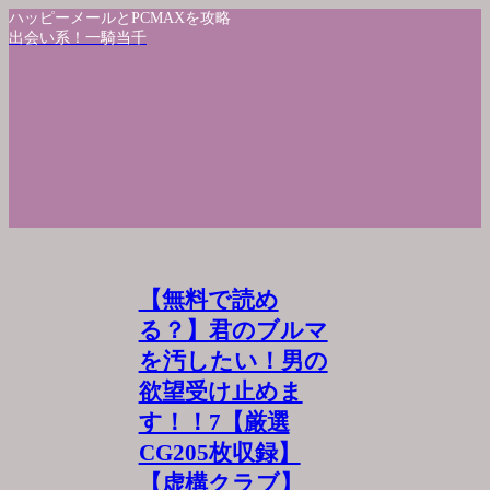
ハッピーメールとPCMAXを攻略
出会い系！一騎当千
【無料で読め
る？】君のブルマ
を汚したい！男の
欲望受け止めま
す！！7【厳選
CG205枚収録】
【虚構クラブ】