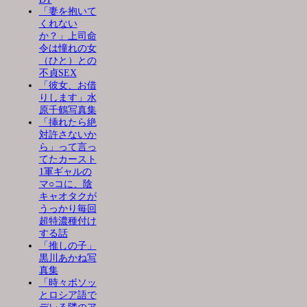
「妻を抱いて
くれない
か？」上司命
令は憧れの女
（ひと）との
不貞SEX
「彼女、お借
りします」水
原千鶴写真集
「挿れたら絶
対許さないか
ら」って言っ
てたカースト
1軍ギャルの
マ○コに、陰
キャオタクが
うっかり毎回
超特濃種付け
する話
「推しの子」
黒川あかね写
真集
「時々ボソッ
とロシア語で