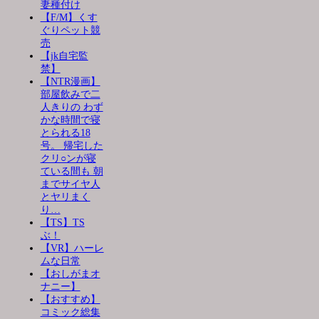
妻種付け
【F/M】くす
ぐりペット競
売
【jk自宅監
禁】
【NTR漫画】
部屋飲みで二
人きりの わず
かな時間で寝
とられる18
号。 帰宅した
クリ○ンが寝
ている間も 朝
までサイヤ人
とヤリまく
り…
【TS】TS
ぶ！
【VR】ハーレ
ムな日常
【おしがまオ
ナニー】
【おすすめ】
コミック総集