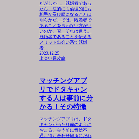
だがしかし、既婚者であっ
たら、法的にも倫理的にも
相手が及び腰になることは
明らかだ。では、既婚者で
あることを言わない方がい
いのか。否、それは違う。
既婚者であることを伝える
メリット出会い系で既婚
者...
2023.12.25
出会い系攻略
マッチングアプ
リでドタキャン
する人は事前に分
かる！その特徴
マッチングアプリは、ドタ
キャンが当たり前のように
おこる。会う前に音信不
通。待ち合わせ場所にだれ