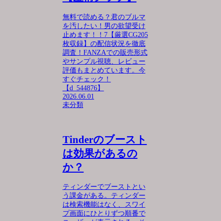
無料で読める？君のブルマ
を汚したい！男の欲望受け
止めます！！7【厳選CG205
枚収録】の配信状況を徹底
調査！FANZAでの販売形式
やサンプル視聴、レビュー
評価もまとめています。今
すぐチェック！
【d_544876】
2026.06.01
未分類
Tinderのブースト
は効果があるの
か？
ティンダーでブーストとい
う課金がある。ティンダー
は検索機能はなく、スワイ
プ画面にひとりずつ順番で