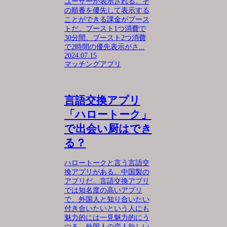
ユーザーが表示される。そ
の順番を優先して表示する
ことができる課金がブース
トだ。ブースト1つ消費で
30分間、ブースト2つ消費
で2時間の優先表示がさ...
2024.07.15
マッチングアプリ
言語交換アプリ
「ハロートーク」
で出会い厨はでき
る？
ハロートークと言う言語交
換アプリがある。中国製の
アプリだ。言語交換アプリ
では知名度の高いアプリ
で、外国人と知り合いたい
付き合いたいという人にも
魅力的には一見魅力的にう
つる。外国人の恋人欲しい