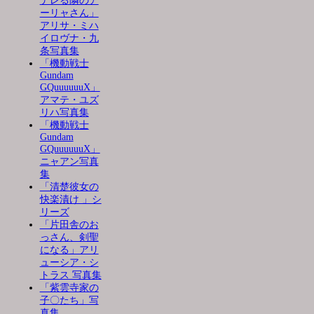
デレる隣のア
ーリャさん」
アリサ・ミハ
イロヴナ・九
条写真集
「機動戦士
Gundam
GQuuuuuuX」
アマテ・ユズ
リハ写真集
「機動戦士
Gundam
GQuuuuuuX」
ニャアン写真
集
「清楚彼女の
快楽漬け 」シ
リーズ
「片田舎のお
っさん、剣聖
になる」アリ
ューシア・シ
トラス 写真集
「紫雲寺家の
子〇たち」写
真集