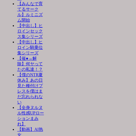
【みんなで育
てるサーク
ル】ルミニズ
ム開始
【中出し】ヒ
ロインセック
ス集シリーズ
【中出し】ヒ
ロイン騎乗位
集シリーズ
【催●→解
除】何ヤって
たの私達！？
【僕のNTR夏
休み】あの日
見た種付けプ
レスを僕はま
だ忘れられな
い
【全身ヌルヌ
ル性感UPロー
ションまみ
れ】
【動画】AI熟
女