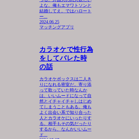
よな。俺もエマワトソンと
結婚してえ。ではハロート
ー...
2024.06.25
マッチングアプリ
カラオケで性行為
をしてバレた時
の話
カラオケボックスは二人き
りになれる密室だ。寄り添
って歌っていた時なんか
は、いいムードになって自
然とイチャイチャしはじめ
てしまうこともある。俺も
よく出会い系で知り合った
人とカラオケにいったりす
る。相手もその気だったり
するから、なんかいいムー
ド...