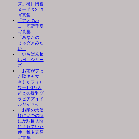
ズ」樋口円香
ヌード＆SEX
写真集
「アオのハ
コ」鹿野千夏
写真集
「あなたの」
じゃダメみた
い…
「いちばん長
い日」シリー
ズ
「お前がフっ
た陰キャ女、
今じゃフォロ
ワー100万人
超えの爆乳グ
ラビアアイド
ルだぞ？w」
「お隣の天使
様にいつの間
にか駄目人間
にされていた
件」椎名真昼
写真集