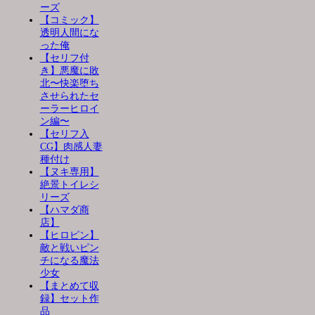
ーズ
【コミック】
透明人間にな
った俺
【セリフ付
き】悪魔に敗
北〜快楽堕ち
させられたセ
ーラーヒロイ
ン編〜
【セリフ入
CG】肉感人妻
種付け
【ヌキ専用】
絶景トイレシ
リーズ
【ハマダ商
店】
【ヒロピン】
敵と戦いピン
チになる魔法
少女
【まとめて収
録】セット作
品