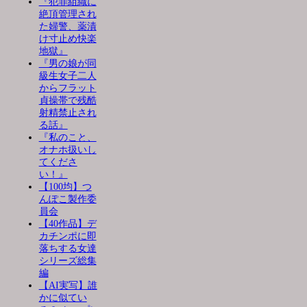
『犯罪組織に
絶頂管理され
た婦警、薬漬
け寸止め快楽
地獄』
『男の娘が同
級生女子二人
からフラット
貞操帯で残酷
射精禁止され
る話』
『私のこと、
オナホ扱いし
てくださ
い！』
【100均】つ
んぽこ製作委
員会
【40作品】デ
カチンポに即
落ちする女達
シリーズ総集
編
【AI実写】誰
かに似てい