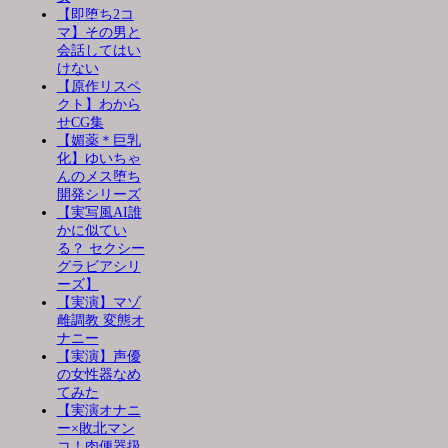
【即堕ち2コ
マ】その男と
会話してはい
けない
【原作リスペ
クト】わから
せCG集
【媚薬＊巨乳
化】ゆいちゃ
んのメス堕ち
開発シリーズ
【実写風AI誰
かに似てい
る？ セクシー
グラビアシリ
ーズ】
【実演】マゾ
雌調教 変態オ
ナニー
【実演】声優
の女性器なめ
てみた
【実演オナニ
ー×敗北マン
コ！肉便器扱