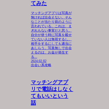
てみた
マッチングアプリは写真が
無ければ出会えない。そん
なことが当たり前のように
言われている。これは、ま
ぎれもない事実だと思う。
自分が使う時に写真を載せ
ていない人は無視するし、
相手をするにしても適当に
あしらう。写真無しで出会
えるのは、お金が発生す
る...
2024.02.02
出会い系攻略
マッチングアプ
リで電話はしなく
てもいいという
話