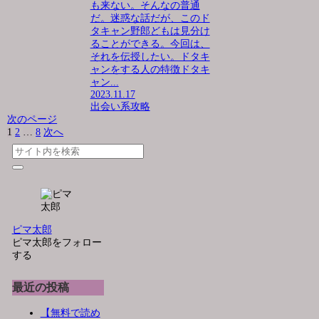
も来ない。そんなの普通
だ。迷惑な話だが、このド
タキャン野郎どもは見分け
ることができる。今回は、
それを伝授したい。ドタキ
ャンをする人の特徴ドタキ
ャン...
2023.11.17
出会い系攻略
次のページ
1
2
…
8
次へ
ピマ太郎
ピマ太郎をフォロー
する
最近の投稿
【無料で読め