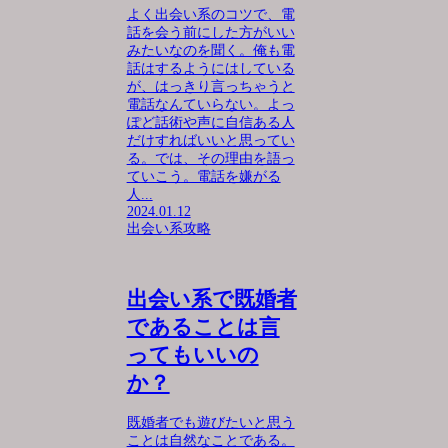
よく出会い系のコツで、電
話を会う前にした方がいい
みたいなのを聞く。俺も電
話はするようにはしている
が、はっきり言っちゃうと
電話なんていらない。よっ
ぽど話術や声に自信ある人
だけすればいいと思ってい
る。では、その理由を語っ
ていこう。電話を嫌がる
人...
2024.01.12
出会い系攻略
出会い系で既婚者
であることは言
ってもいいの
か？
既婚者でも遊びたいと思う
ことは自然なことである。