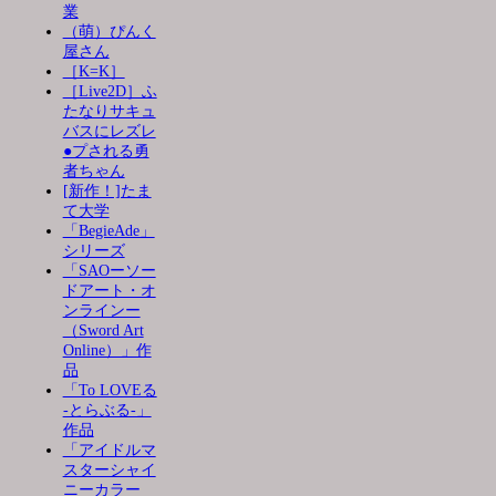
業
（萌）ぴんく
屋さん
［K=K］
［Live2D］ふ
たなりサキュ
バスにレズレ
●プされる勇
者ちゃん
[新作！]たま
て大学
「BegieAde」
シリーズ
「SAOーソー
ドアート・オ
ンラインー
（Sword Art
Online）」作
品
「To LOVEる
-とらぶる-」
作品
「アイドルマ
スターシャイ
ニーカラー