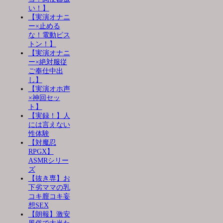
い！】
【実演オナニ
ー×止める
な！電動ピス
トン！】
【実演オナニ
ー×絶対服従
ご奉仕中出
し】
【実演オホ声
×神回セッ
ト】
【実録！】人
には言えない
性体験
【対魔忍
RPGX】
ASMRシリー
ズ
【抜き専】お
下劣ママの乳
コキ膣コキ妄
想SEX
【朗報】激安