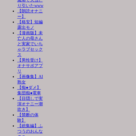
風俗で大当た
り引いたwww
【朗読オナニ
ー】
【格安】短編
露出モノ
【漫画版】未
亡人の母さん
と実家でいち
ゃラブセック
ス
【男性受け】
オナサポアプ
リ
【画像集】AI
熟女
【痴●ダメ】
集団痴●電車
【目隠しで実
演オナニー潮
吹き】
【禁断の体
験】
【総集編】ふ
つうのおんな