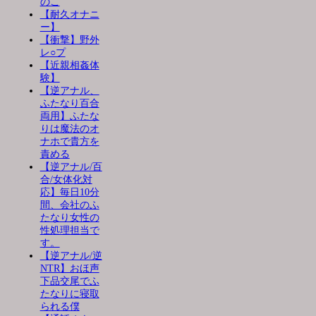
のこ
【耐久オナニ
ー】
【衝撃】野外
レ○プ
【近親相姦体
験】
【逆アナル、
ふたなり百合
両用】ふたな
りは魔法のオ
ナホで貴方を
責める
【逆アナル/百
合/女体化対
応】毎日10分
間、会社のふ
たなり女性の
性処理担当で
す。
【逆アナル/逆
NTR】おほ声
下品交尾でふ
たなりに寝取
られる僕