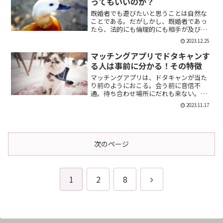
ってもいいのか？
既婚者でも遊びたいと思うことは自然な
ことである。だがしかし、既婚者であっ
たら、法的にも倫理的にも相手が及び腰
になることは明らかだ。では、既婚者で
2023.12.25
あることを言わない方がいいのか。否、
それは違う。既婚者であることを伝える
マッチングアプリでドタキャンす
メリット出会い系で既婚者...
る人は事前に分かる！その特徴
マッチングアプリは、ドタキャンが当た
り前のようにおこる。会う前に音信不
通。待ち合わせ場所にだれも来ない。そ
んなの普通だ。迷惑な話だが、このドタ
2023.11.17
キャン野郎どもは見分けることができ
る。今回は、それを伝授したい。ドタキ
ャンをする人の特徴ドタキャン...
次のページ
次
1
2
8
へ