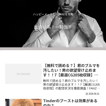
ハッピーメールとPCMAXを攻略
出会い系！一騎当千
【無料で読める？】君のブルマを
汚したい！男の欲望受け止めま
す！！7【厳選CG205枚収録】
【虚構クラブ】
無料で読める？君のブルマを汚したい！
男の欲望受け止めます！！7【厳選CG205
枚収録】の配信状況を徹底調査！FANZA
での販売形式やサンプル視聴、レビュー
2026.06.01
評価もまとめています。今すぐチェッ
ク！【d_544876】
Tinderのブーストは効果がある
のか？