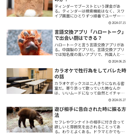
ティンダーでブーストという課金があ
る。ティンダーは検索機能はなく、スワ
イプ画面にひとりずつ順番でユーザーが
表示される。その順番を優先して表示す
2024.07.15
ることができる課金がブーストだ。ブー
スト1つ消費で30分間、ブースト2つ消費
言語交換アプリ「ハロートーク」
で2時間の優先表示がさ...
で出会い厨はできる？
ハロートークと言う言語交換アプリがあ
る。中国製のアプリだ。言語交換アプリ
では知名度の高いアプリで、外国人と知
り合いたい付き合いたいという人にも魅
2024.06.25
力的には一見魅力的にうつる。外国人の
恋人欲しいよな。俺もエマワトソンと結
カラオケで性行為をしてバレた時
婚してえ。ではハロートー...
の話
カラオケボックスは二人きりになれる密
室だ。寄り添って歌っていた時なんか
は、いいムードになって自然とイチャイ
チャしはじめてしまうこともある。俺も
2024.05.27
よく出会い系で知り合った人とカラオケ
にいったりする。相手もその気だったり
遊び相手に告白された時に振る方
するから、なんかいいムード...
法
セフレやワンナイトの相手に付き合って
欲しいと雰囲気を出されることってあ
る。わりとよくある。ドラマとかでも、