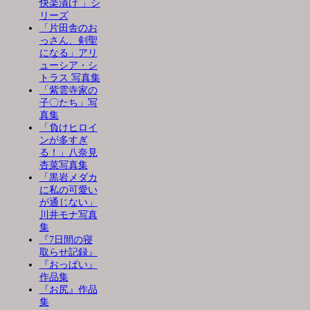
快楽漬け 」シ
リーズ
「片田舎のお
っさん、剣聖
になる」アリ
ューシア・シ
トラス 写真集
「紫雲寺家の
子〇たち」写
真集
「負けヒロイ
ンが多すぎ
る！」八奈見
杏菜写真集
「黒岩メダカ
に私の可愛い
が通じない」
川井モナ写真
集
『7日間の寝
取らせ記録』
『おっぱい』
作品集
『お尻』作品
集