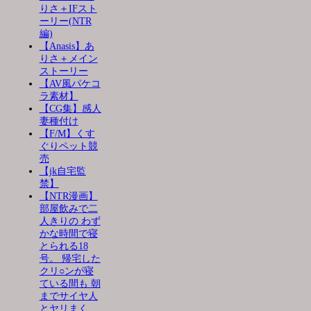
りさ＋IFスト
ーリー(NTR
編)
【Anasis】あ
りさ＋メイン
ストーリー
【AV風パケコ
ラ素材】
【CG集】感人
妻種付け
【F/M】くす
ぐりペット競
売
【jk自宅監
禁】
【NTR漫画】
部屋飲みで二
人きりの わず
かな時間で寝
とられる18
号。 帰宅した
クリ○ンが寝
ている間も 朝
までサイヤ人
とヤリまく