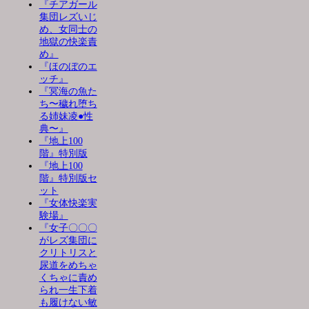
『チアガール
集団レズいじ
め、女同士の
地獄の快楽責
め』
『ほのぼのエ
ッチ』
『冥海の魚た
ち〜穢れ堕ち
る姉妹凌●性
典〜』
『地上100
階』特別版
『地上100
階』特別版セ
ット
『女体快楽実
験場』
『女子〇〇〇
がレズ集団に
クリトリスと
尿道をめちゃ
くちゃに責め
られ一生下着
も履けない敏