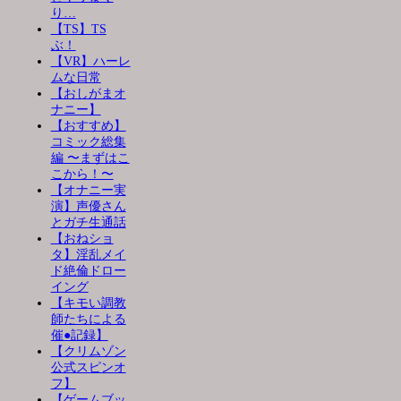
り…
【TS】TS
ぶ！
【VR】ハーレ
ムな日常
【おしがまオ
ナニー】
【おすすめ】
コミック総集
編 〜まずはこ
こから！〜
【オナニー実
演】声優さん
とガチ生通話
【おねショ
タ】淫乱メイ
ド絶倫ドロー
イング
【キモい調教
師たちによる
催●記録】
【クリムゾン
公式スピンオ
フ】
【ゲームブッ