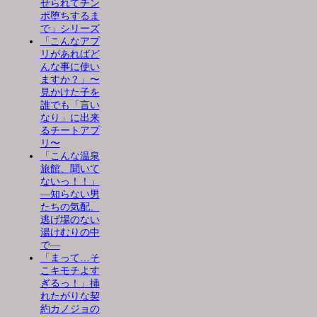
せられてチン
ポ堕ちするま
で」シリーズ
「こんなアプ
リがあればど
んな事に使い
ますか？」〜
見かけた子を
誰でも「言い
なり」に出来
るチートアプ
リ〜
「こんな温泉
旅館、聞いて
ないっ！！」
―知らない男
たちの気配、
逃げ場のない
湯けむりの中
で―
「まって…そ
こキモチよす
ぎるっ！」挿
れたがりな契
約カノジョの