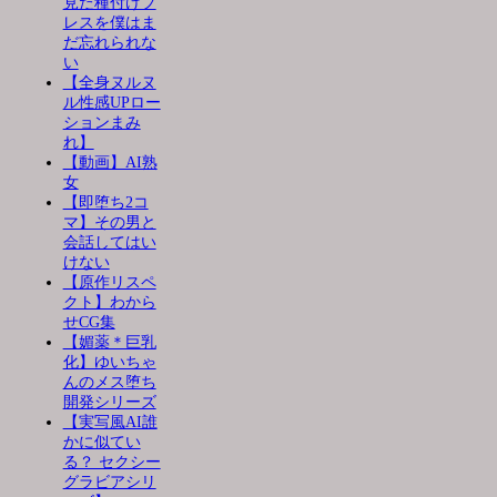
見た種付けプ
レスを僕はま
だ忘れられな
い
【全身ヌルヌ
ル性感UPロー
ションまみ
れ】
【動画】AI熟
女
【即堕ち2コ
マ】その男と
会話してはい
けない
【原作リスペ
クト】わから
せCG集
【媚薬＊巨乳
化】ゆいちゃ
んのメス堕ち
開発シリーズ
【実写風AI誰
かに似てい
る？ セクシー
グラビアシリ