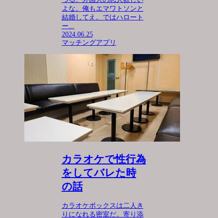
よな。俺もエマワトソンと
結婚してえ。ではハロート
ー...
2024.06.25
マッチングアプリ
カラオケで性行為
をしてバレた時
の話
カラオケボックスは二人き
りになれる密室だ。寄り添