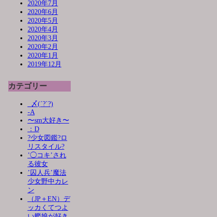
2020年7月
2020年6月
2020年5月
2020年4月
2020年3月
2020年2月
2020年1月
2019年12月
カテゴリー
_〆(´?`?)
-A
〜sm大好き〜
：D
?少女図鑑?ロ
リスタイル?
’◯コキ’され
る彼女
’囚人兵’魔法
少女野中カレ
ン
（JP＋EN）デ
ッカくてつよ
い艦娘が好き