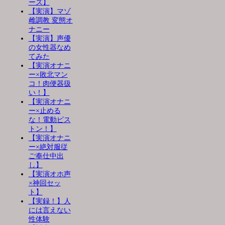
ーズ】
【実演】マゾ
雌調教 変態オ
ナニー
【実演】声優
の女性器なめ
てみた
【実演オナニ
ー×敗北マン
コ！肉便器扱
い！】
【実演オナニ
ー×止める
な！電動ピス
トン！】
【実演オナニ
ー×絶対服従
ご奉仕中出
し】
【実演オホ声
×神回セッ
ト】
【実録！】人
には言えない
性体験