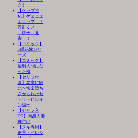
ク】
【ゲップ特
化】ゲェェエ
エエップ！！
淫乱くノ一
「桃子」見
参！！
【コミック】
○眠花嫁シリ
ーズ
【コミック】
透明人間にな
った俺
【セリフ付
き】悪魔に敗
北〜快楽堕ち
させられたセ
ーラーヒロイ
ン編〜
【セリフ入
CG】肉感人妻
種付け
【ヌキ専用】
絶景トイレシ