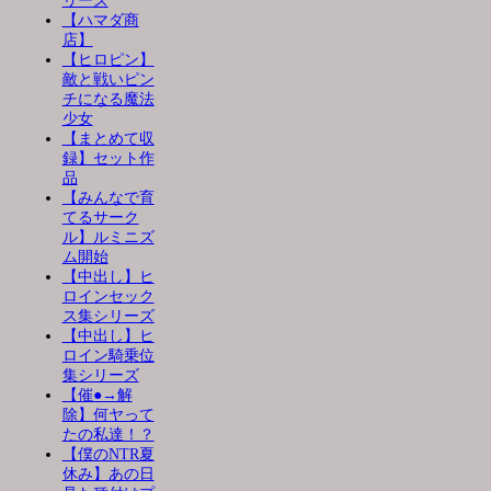
リーズ
【ハマダ商
店】
【ヒロピン】
敵と戦いピン
チになる魔法
少女
【まとめて収
録】セット作
品
【みんなで育
てるサーク
ル】ルミニズ
ム開始
【中出し】ヒ
ロインセック
ス集シリーズ
【中出し】ヒ
ロイン騎乗位
集シリーズ
【催●→解
除】何ヤって
たの私達！？
【僕のNTR夏
休み】あの日