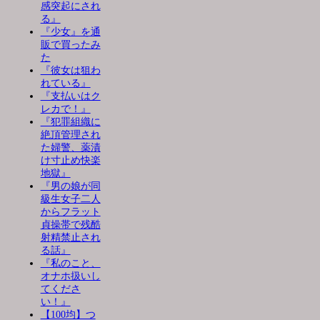
感突起にされ
る』
『少女』を通
販で買ったみ
た
『彼女は狙わ
れている』
『支払いはク
レカで！』
『犯罪組織に
絶頂管理され
た婦警、薬漬
け寸止め快楽
地獄』
『男の娘が同
級生女子二人
からフラット
貞操帯で残酷
射精禁止され
る話』
『私のこと、
オナホ扱いし
てくださ
い！』
【100均】つ