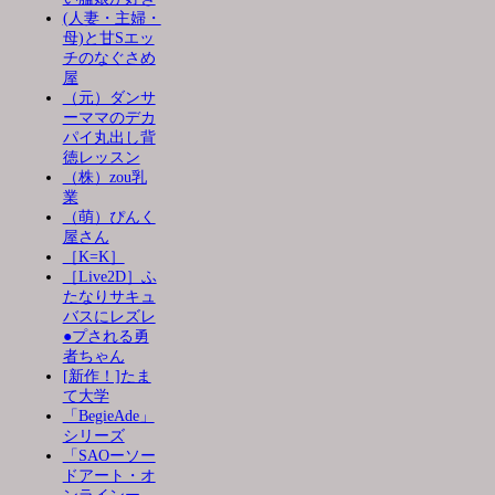
(人妻・主婦・
母)と甘Sエッ
チのなぐさめ
屋
（元）ダンサ
ーママのデカ
パイ丸出し背
徳レッスン
（株）zou乳
業
（萌）ぴんく
屋さん
［K=K］
［Live2D］ふ
たなりサキュ
バスにレズレ
●プされる勇
者ちゃん
[新作！]たま
て大学
「BegieAde」
シリーズ
「SAOーソー
ドアート・オ