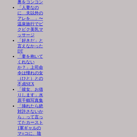
奥をコンコン
「人妻なの
に…夫以外の
アレを…」〜
温泉旅行でビ
クビク美乳マ
ッサージ
「好きだ」と
言えなかった
DT
「妻を抱いて
くれない
か？」上司命
令は憧れの女
（ひと）との
不貞SEX
「彼女、お借
りします」水
原千鶴写真集
「挿れたら絶
対許さないか
ら」って言っ
てたカースト
1軍ギャルの
マ○コに、陰