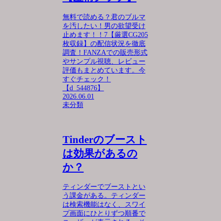
無料で読める？君のブルマ
を汚したい！男の欲望受け
止めます！！7【厳選CG205
枚収録】の配信状況を徹底
調査！FANZAでの販売形式
やサンプル視聴、レビュー
評価もまとめています。今
すぐチェック！
【d_544876】
2026.06.01
未分類
Tinderのブースト
は効果があるの
か？
ティンダーでブーストとい
う課金がある。ティンダー
は検索機能はなく、スワイ
プ画面にひとりずつ順番で