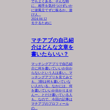
でもよくある。そんな時
に、相手を気付つけずいか
に波風立てずに振るか。遊
び人...
2024.04.12
モテるために
マチアプの自己紹
介はどんな文章を
書いたらいい？
マッチングアプリで自己紹
介に何を書いていいか分か
らないという人は多い。マ
ッチングアプリを見てみて
も、3割は何も書いていな
い人がいる。なかには、何
を書いていいか分かりませ
んー。とだけ書いている人
も。なので、今回の記事は
マチアプのプロフィール
の...