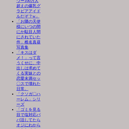
ワー100万人
超えの爆乳グ
ラビアアイド
ルだぞ？w」
「お隣の天使
様にいつの間
にか駄目人間
にされていた
件」椎名真昼
写真集
「キスはダ
メ！」って言
うくせに、中
出しは求めて
くる実妹との
恋愛未満セッ
〇スで壊れた
日常。
「クソガ〇ハ
ーレム」シリ
ーズ
「ゴミを見る
目で塩対応パ
パ活してたら
オジにわから