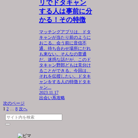
リでドタキャン
する人は事前に分
かる！その特徴
マッチングアプリは、ドタ
キャンが当たり前のように
おこる。会う前に音信不
通。待ち合わせ場所にだれ
も来ない。そんなの普通
だ。迷惑な話だが、このド
タキャン野郎どもは見分け
ることができる。今回は、
それを伝授したい。ドタキ
ャンをする人の特徴ドタキ
ャン...
2023.11.17
出会い系攻略
次のページ
1
2
…
8
次へ