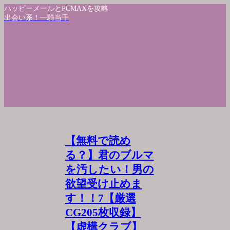
ハッピーメールとPCMAXを攻略
出会い系！一騎当千
【無料で読め
る？】君のブルマ
を汚したい！男の
欲望受け止めま
す！！7【厳選
CG205枚収録】
【虚構クラブ】