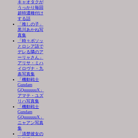
キャオタクが
うっかり毎回
超特濃種付け
する話
「推しの子」
黒川あかね写
真集
「時々ボソッ
とロシア語で
デレる隣のア
ーリャさん」
アリサ・ミハ
イロヴナ・九
条写真集
「機動戦士
Gundam
GQuuuuuuX」
アマテ・ユズ
リハ写真集
「機動戦士
Gundam
GQuuuuuuX」
ニャアン写真
集
「清楚彼女の