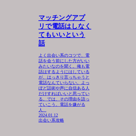
マッチングアプ
リで電話はしなく
てもいいという
話
よく出会い系のコツで、電
話を会う前にした方がいい
みたいなのを聞く。俺も電
話はするようにはしている
が、はっきり言っちゃうと
電話なんていらない。よっ
ぽど話術や声に自信ある人
だけすればいいと思ってい
る。では、その理由を語っ
ていこう。電話を嫌がる
人...
2024.01.12
出会い系攻略