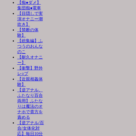
【痴●ダメ】
集団痴●電車
【目隠しで実
演オナニー潮
吹き】
【禁断の体
験】
【総集編】ふ
つうのおんな
のこ
【耐久オナニ
ー】
【衝撃】野外
レ○プ
【近親相姦体
験】
【逆アナル、
ふたなり百合
両用】ふたな
りは魔法のオ
ナホで貴方を
責める
【逆アナル/百
合/女体化対
応】毎日10分