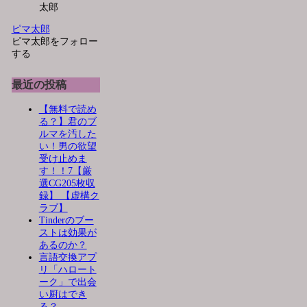
ピマ太郎
ピマ太郎をフォロー
する
最近の投稿
【無料で読め
る？】君のブ
ルマを汚した
い！男の欲望
受け止めま
す！！7【厳
選CG205枚収
録】 【虚構ク
ラブ】
Tinderのブー
ストは効果が
あるのか？
言語交換アプ
リ「ハロート
ーク」で出会
い厨はでき
る？