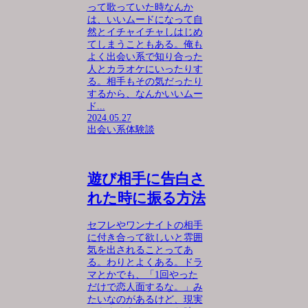
って歌っていた時なんか
は、いいムードになって自
然とイチャイチャしはじめ
てしまうこともある。俺も
よく出会い系で知り合った
人とカラオケにいったりす
る。相手もその気だったり
するから、なんかいいムー
ド...
2024.05.27
出会い系体験談
遊び相手に告白さ
れた時に振る方法
セフレやワンナイトの相手
に付き合って欲しいと雰囲
気を出されることってあ
る。わりとよくある。ドラ
マとかでも、「1回やった
だけで恋人面するな。」み
たいなのがあるけど、現実