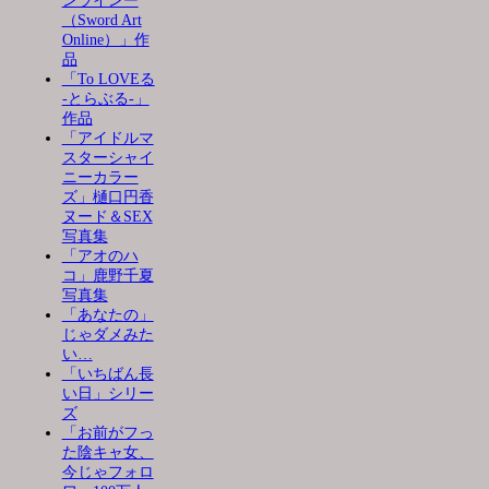
ンラインー
（Sword Art
Online）」作
品
「To LOVEる
-とらぶる-」
作品
「アイドルマ
スターシャイ
ニーカラー
ズ」樋口円香
ヌード＆SEX
写真集
「アオのハ
コ」鹿野千夏
写真集
「あなたの」
じゃダメみた
い…
「いちばん長
い日」シリー
ズ
「お前がフっ
た陰キャ女、
今じゃフォロ