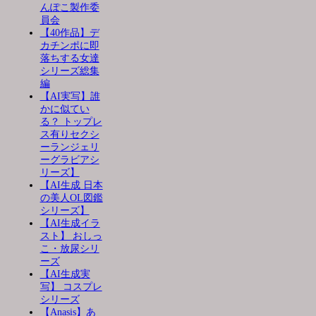
んぽこ製作委
員会
【40作品】デ
カチンポに即
落ちする女達
シリーズ総集
編
【AI実写】誰
かに似てい
る？ トップレ
ス有りセクシ
ーランジェリ
ーグラビアシ
リーズ】
【AI生成 日本
の美人OL図鑑
シリーズ】
【AI生成イラ
スト】 おしっ
こ・放尿シリ
ーズ
【AI生成実
写】 コスプレ
シリーズ
【Anasis】あ