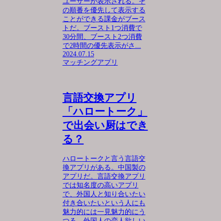
ユーザーが表示される。そ
の順番を優先して表示する
ことができる課金がブース
トだ。ブースト1つ消費で
30分間、ブースト2つ消費
で2時間の優先表示がさ...
2024.07.15
マッチングアプリ
言語交換アプリ
「ハロートーク」
で出会い厨はでき
る？
ハロートークと言う言語交
換アプリがある。中国製の
アプリだ。言語交換アプリ
では知名度の高いアプリ
で、外国人と知り合いたい
付き合いたいという人にも
魅力的には一見魅力的にう
つる。外国人の恋人欲しい