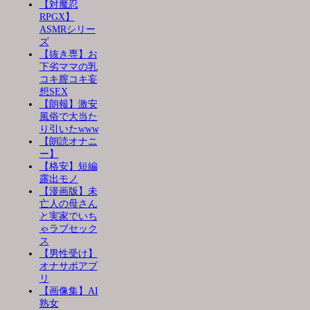
【対魔忍
RPGX】
ASMRシリー
ズ
【抜き専】お
下劣ママの乳
コキ膣コキ妄
想SEX
【朗報】激安
風俗で大当た
り引いたwww
【朗読オナニ
ー】
【格安】短編
露出モノ
【漫画版】未
亡人の母さん
と実家でいち
ゃラブセック
ス
【男性受け】
オナサポアプ
リ
【画像集】AI
熟女