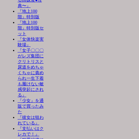
る姉妹凌●性
典〜』
『地上100
階』特別版
『地上100
階』特別版セ
ット
『女体快楽実
験場』
『女子〇〇〇
がレズ集団に
クリトリスと
尿道をめちゃ
くちゃに責め
られ一生下着
も履けない敏
感突起にされ
る』
『少女』を通
販で買ったみ
た
『彼女は狙わ
れている』
『支払いはク
レカで！』