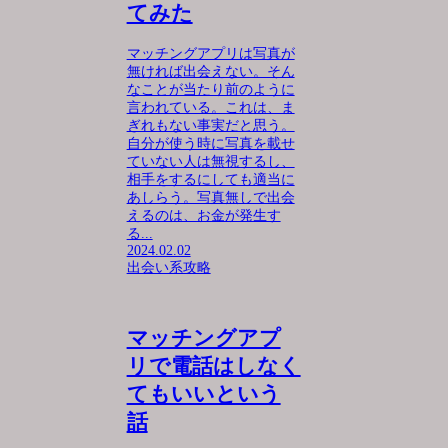
てみた
マッチングアプリは写真が
無ければ出会えない。そん
なことが当たり前のように
言われている。これは、ま
ぎれもない事実だと思う。
自分が使う時に写真を載せ
ていない人は無視するし、
相手をするにしても適当に
あしらう。写真無しで出会
えるのは、お金が発生す
る...
2024.02.02
出会い系攻略
マッチングアプ
リで電話はしなく
てもいいという
話