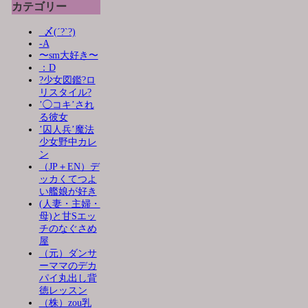
カテゴリー
_〆(´?`?)
-A
〜sm大好き〜
：D
?少女図鑑?ロ
リスタイル?
’◯コキ’され
る彼女
’囚人兵’魔法
少女野中カレ
ン
（JP＋EN）デ
ッカくてつよ
い艦娘が好き
(人妻・主婦・
母)と甘Sエッ
チのなぐさめ
屋
（元）ダンサ
ーママのデカ
パイ丸出し背
徳レッスン
（株）zou乳