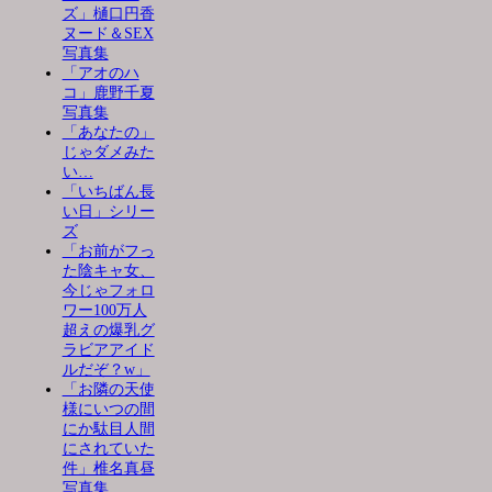
ズ」樋口円香
ヌード＆SEX
写真集
「アオのハ
コ」鹿野千夏
写真集
「あなたの」
じゃダメみた
い…
「いちばん長
い日」シリー
ズ
「お前がフっ
た陰キャ女、
今じゃフォロ
ワー100万人
超えの爆乳グ
ラビアアイド
ルだぞ？w」
「お隣の天使
様にいつの間
にか駄目人間
にされていた
件」椎名真昼
写真集