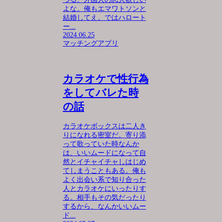
よな。俺もエマワトソンと
結婚してえ。ではハロート
ー...
2024.06.25
マッチングアプリ
カラオケで性行為
をしてバレた時
の話
カラオケボックスは二人き
りになれる密室だ。寄り添
って歌っていた時なんか
は、いいムードになって自
然とイチャイチャしはじめ
てしまうこともある。俺も
よく出会い系で知り合った
人とカラオケにいったりす
る。相手もその気だったり
するから、なんかいいムー
ド...