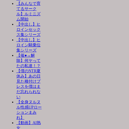
【みんなで育
てるサーク
ル】ルミニズ
ム開始
【中出し】ヒ
ロインセック
ス集シリーズ
【中出し】ヒ
ロイン騎乗位
集シリーズ
【催●→解
除】何ヤって
たの私達！？
【僕のNTR夏
休み】あの日
見た種付けプ
レスを僕はま
だ忘れられな
い
【全身ヌルヌ
ル性感UPロー
ションまみ
れ】
【動画】AI熟
女