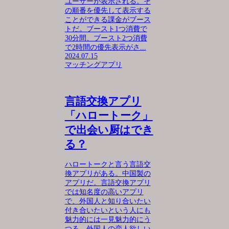
ユーザーが表示される。そ
の順番を優先して表示する
ことができる課金がブース
トだ。ブースト1つ消費で
30分間、ブースト2つ消費
で2時間の優先表示がさ...
2024.07.15
マッチングアプリ
言語交換アプリ
「ハロートーク」
で出会い厨はでき
る？
ハロートークと言う言語交
換アプリがある。中国製の
アプリだ。言語交換アプリ
では知名度の高いアプリ
で、外国人と知り合いたい
付き合いたいという人にも
魅力的には一見魅力的にう
つる。外国人の恋人欲しい