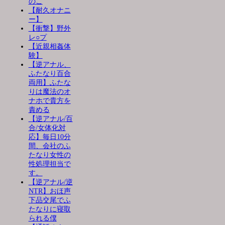
のこ
【耐久オナニ
ー】
【衝撃】野外
レ○プ
【近親相姦体
験】
【逆アナル、
ふたなり百合
両用】ふたな
りは魔法のオ
ナホで貴方を
責める
【逆アナル/百
合/女体化対
応】毎日10分
間、会社のふ
たなり女性の
性処理担当で
す。
【逆アナル/逆
NTR】おほ声
下品交尾でふ
たなりに寝取
られる僕