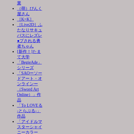
業
（萌）ぴんく
屋さん
［K=K］
［Live2D］ふ
たなりサキュ
バスにレズレ
●プされる勇
者ちゃん
[新作！]たま
て大学
「BegieAde」
シリーズ
「SAOーソー
ドアート・オ
ンラインー
（Sword Art
Online）」作
品
「To LOVEる
-とらぶる-」
作品
「アイドルマ
スターシャイ
ニーカラー