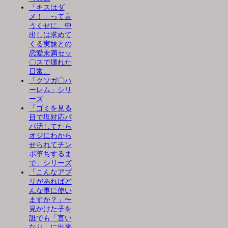
「キスはダ
メ！」って言
うくせに、中
出しは求めて
くる実妹との
恋愛未満セッ
〇スで壊れた
日常。
「クソガ〇ハ
ーレム」シリ
ーズ
「ゴミを見る
目で塩対応パ
パ活してたら
オジにわから
せられてチン
ポ堕ちするま
で」シリーズ
「こんなアプ
リがあればど
んな事に使い
ますか？」〜
見かけた子を
誰でも「言い
なり」に出来