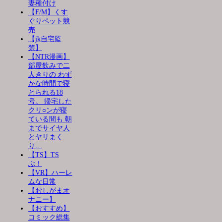
妻種付け
【F/M】くす
ぐりペット競
売
【jk自宅監
禁】
【NTR漫画】
部屋飲みで二
人きりの わず
かな時間で寝
とられる18
号。 帰宅した
クリ○ンが寝
ている間も 朝
までサイヤ人
とヤリまく
り…
【TS】TS
ぶ！
【VR】ハーレ
ムな日常
【おしがまオ
ナニー】
【おすすめ】
コミック総集