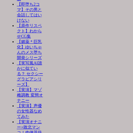
【即堕ち2コ
マ】その男と
会話してはい
けない
【原作リスペ
クト】わから
せCG集
【媚薬＊巨乳
化】ゆいちゃ
んのメス堕ち
開発シリーズ
【実写風AI誰
かに似てい
る？ セクシー
グラビアシリ
ーズ】
【実演】マゾ
雌調教 変態オ
ナニー
【実演】声優
の女性器なめ
てみた
【実演オナニ
ー×敗北マン
コ！肉便器扱