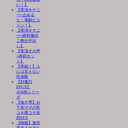
い！】
【実演オナニ
ー×止める
な！電動ピス
トン！】
【実演オナニ
ー×絶対服従
ご奉仕中出
し】
【実演オホ声
×神回セッ
ト】
【実録！】人
には言えない
性体験
【対魔忍
RPGX】
ASMRシリー
ズ
【抜き専】お
下劣ママの乳
コキ膣コキ妄
想SEX
【朗報】激安