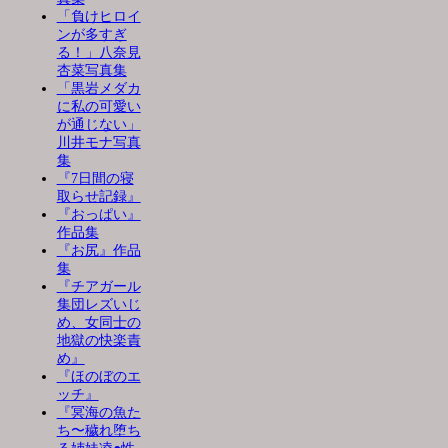
「負けヒロイ
ンが多すぎ
る！」八奈見
杏菜写真集
「黒岩メダカ
に私の可愛い
が通じない」
川井モナ写真
集
『7日間の寝
取らせ記録』
『おっぱい』
作品集
『お尻』作品
集
『チアガール
集団レズいじ
め、女同士の
地獄の快楽責
め』
『ほのぼのエ
ッチ』
『冥海の魚た
ち〜穢れ堕ち