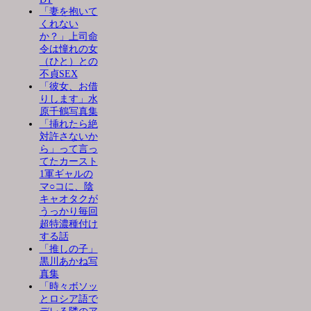
「妻を抱いて
くれない
か？」上司命
令は憧れの女
（ひと）との
不貞SEX
「彼女、お借
りします」水
原千鶴写真集
「挿れたら絶
対許さないか
ら」って言っ
てたカースト
1軍ギャルの
マ○コに、陰
キャオタクが
うっかり毎回
超特濃種付け
する話
「推しの子」
黒川あかね写
真集
「時々ボソッ
とロシア語で