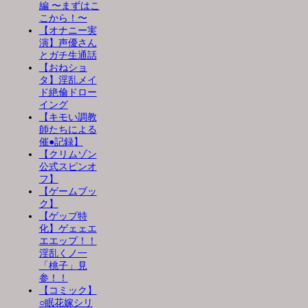
編 〜まずはこ
こから！〜
【オナニー実
演】声優さん
とガチ生通話
【おねショ
タ】淫乱メイ
ド絶倫ドロー
イング
【キモい調教
師たちによる
催●記録】
【クリムゾン
公式スピンオ
フ】
【ゲームブッ
ク】
【ゲップ特
化】ゲェェエ
エエップ！！
淫乱くノ一
「桃子」見
参！！
【コミック】
○眠花嫁シリ