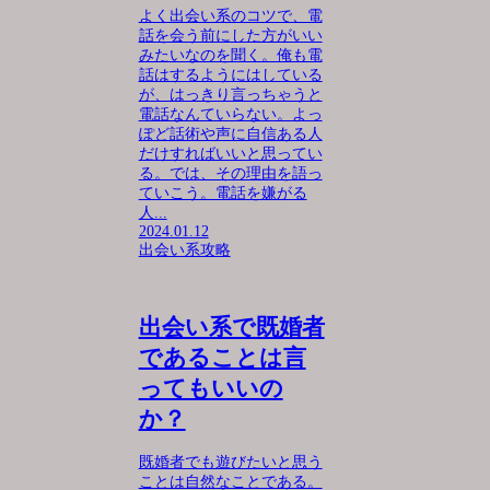
よく出会い系のコツで、電
話を会う前にした方がいい
みたいなのを聞く。俺も電
話はするようにはしている
が、はっきり言っちゃうと
電話なんていらない。よっ
ぽど話術や声に自信ある人
だけすればいいと思ってい
る。では、その理由を語っ
ていこう。電話を嫌がる
人...
2024.01.12
出会い系攻略
出会い系で既婚者
であることは言
ってもいいの
か？
既婚者でも遊びたいと思う
ことは自然なことである。