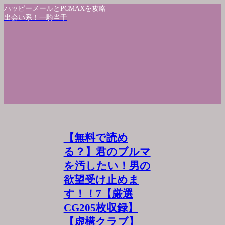
ハッピーメールとPCMAXを攻略
出会い系！一騎当千
【無料で読め
る？】君のブルマ
を汚したい！男の
欲望受け止めま
す！！7【厳選
CG205枚収録】
【虚構クラブ】