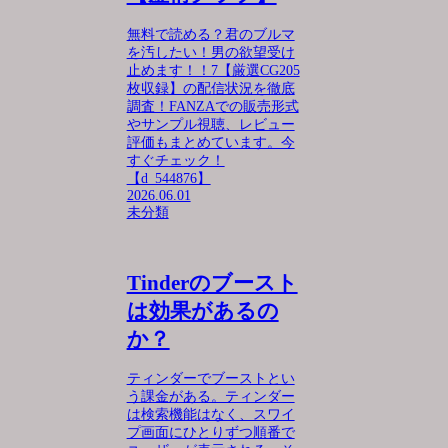
無料で読める？君のブルマ
を汚したい！男の欲望受け
止めます！！7【厳選CG205
枚収録】の配信状況を徹底
調査！FANZAでの販売形式
やサンプル視聴、レビュー
評価もまとめています。今
すぐチェック！
【d_544876】
2026.06.01
未分類
Tinderのブースト
は効果があるの
か？
ティンダーでブーストとい
う課金がある。ティンダー
は検索機能はなく、スワイ
プ画面にひとりずつ順番で