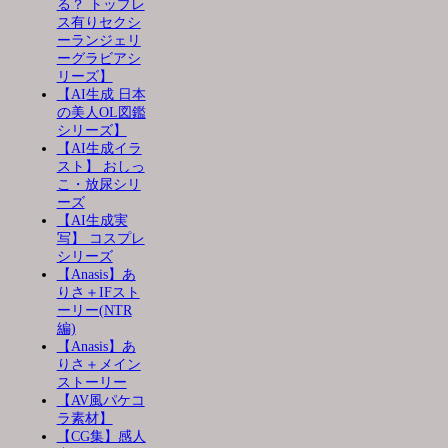
る？ トップレ
ス有りセクシ
ーランジェリ
ーグラビアシ
リーズ】
【AI生成 日本
の美人OL図鑑
シリーズ】
【AI生成イラ
スト】 おしっ
こ・放尿シリ
ーズ
【AI生成実
写】 コスプレ
シリーズ
【Anasis】あ
りさ＋IFスト
ーリー(NTR
編)
【Anasis】あ
りさ＋メイン
ストーリー
【AV風パケコ
ラ素材】
【CG集】感人