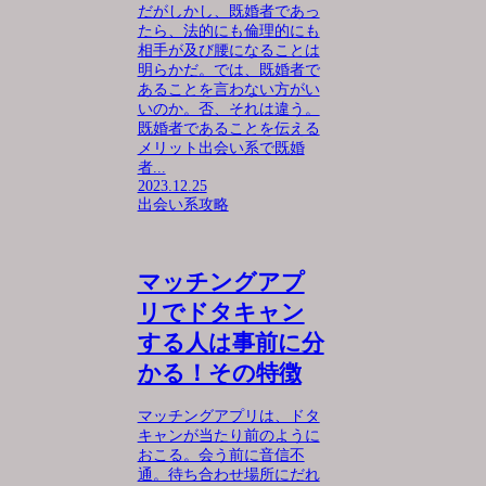
だがしかし、既婚者であっ
たら、法的にも倫理的にも
相手が及び腰になることは
明らかだ。では、既婚者で
あることを言わない方がい
いのか。否、それは違う。
既婚者であることを伝える
メリット出会い系で既婚
者...
2023.12.25
出会い系攻略
マッチングアプ
リでドタキャン
する人は事前に分
かる！その特徴
マッチングアプリは、ドタ
キャンが当たり前のように
おこる。会う前に音信不
通。待ち合わせ場所にだれ