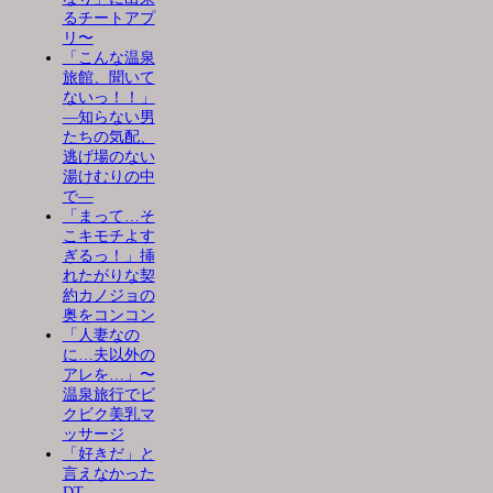
るチートアプ
リ〜
「こんな温泉
旅館、聞いて
ないっ！！」
―知らない男
たちの気配、
逃げ場のない
湯けむりの中
で―
「まって…そ
こキモチよす
ぎるっ！」挿
れたがりな契
約カノジョの
奥をコンコン
「人妻なの
に…夫以外の
アレを…」〜
温泉旅行でビ
クビク美乳マ
ッサージ
「好きだ」と
言えなかった
DT