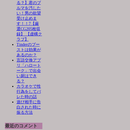
る？】君のブ
ルマを汚した
い！男の欲望
受け止めま
す！！7【厳
選CG205枚収
録】 【虚構ク
ラブ】
Tinderのブー
ストは効果が
あるのか？
言語交換アプ
リ「ハロート
ーク」で出会
い厨はでき
る？
カラオケで性
行為をしてバ
レた時の話
遊び相手に告
白された時に
振る方法
最近のコメント