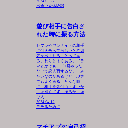
2024.05.27
出会い系体験談
遊び相手に告白さ
れた時に振る方法
セフレやワンナイトの相手
に付き合って欲しいと雰囲
気を出されることってあ
る。わりとよくある。ドラ
マとかでも、「1回やった
だけで恋人面するな。」み
たいなのがあるけど、現実
でもよくある。そんな時
に、相手を気付つけずいか
に波風立てずに振るか。遊
び人...
2024.04.12
モテるために
マチアプの自己紹