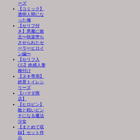
ーズ
【コミック】
透明人間にな
った俺
【セリフ付
き】悪魔に敗
北〜快楽堕ち
させられたセ
ーラーヒロイ
ン編〜
【セリフ入
CG】肉感人妻
種付け
【ヌキ専用】
絶景トイレシ
リーズ
【ハマダ商
店】
【ヒロピン】
敵と戦いピン
チになる魔法
少女
【まとめて収
録】セット作
品