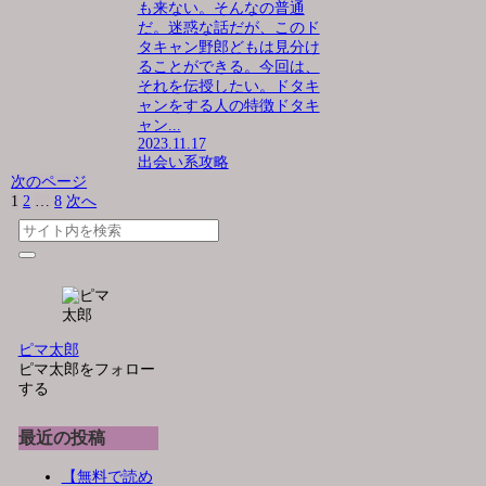
も来ない。そんなの普通
だ。迷惑な話だが、このド
タキャン野郎どもは見分け
ることができる。今回は、
それを伝授したい。ドタキ
ャンをする人の特徴ドタキ
ャン...
2023.11.17
出会い系攻略
次のページ
1
2
…
8
次へ
ピマ太郎
ピマ太郎をフォロー
する
最近の投稿
【無料で読め