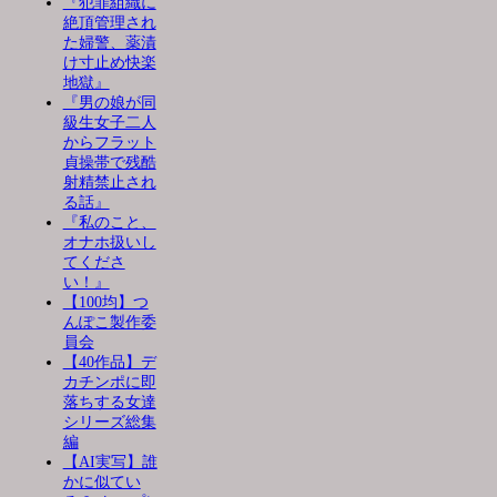
『犯罪組織に
絶頂管理され
た婦警、薬漬
け寸止め快楽
地獄』
『男の娘が同
級生女子二人
からフラット
貞操帯で残酷
射精禁止され
る話』
『私のこと、
オナホ扱いし
てくださ
い！』
【100均】つ
んぽこ製作委
員会
【40作品】デ
カチンポに即
落ちする女達
シリーズ総集
編
【AI実写】誰
かに似てい