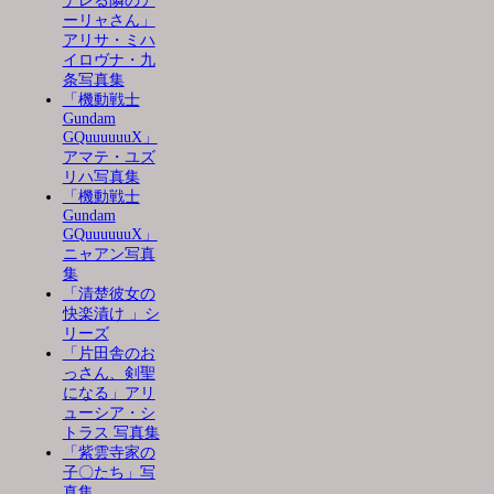
デレる隣のア
ーリャさん」
アリサ・ミハ
イロヴナ・九
条写真集
「機動戦士
Gundam
GQuuuuuuX」
アマテ・ユズ
リハ写真集
「機動戦士
Gundam
GQuuuuuuX」
ニャアン写真
集
「清楚彼女の
快楽漬け 」シ
リーズ
「片田舎のお
っさん、剣聖
になる」アリ
ューシア・シ
トラス 写真集
「紫雲寺家の
子〇たち」写
真集