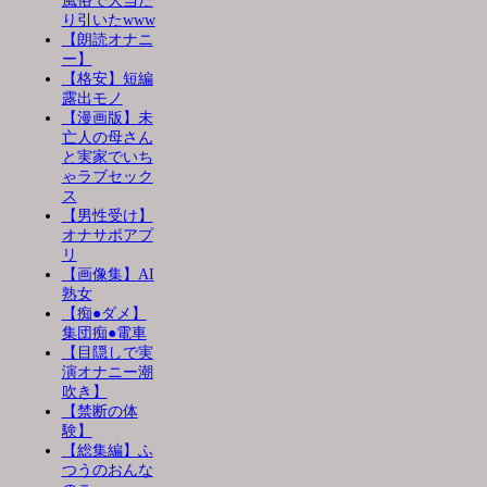
風俗で大当た
り引いたwww
【朗読オナニ
ー】
【格安】短編
露出モノ
【漫画版】未
亡人の母さん
と実家でいち
ゃラブセック
ス
【男性受け】
オナサポアプ
リ
【画像集】AI
熟女
【痴●ダメ】
集団痴●電車
【目隠しで実
演オナニー潮
吹き】
【禁断の体
験】
【総集編】ふ
つうのおんな