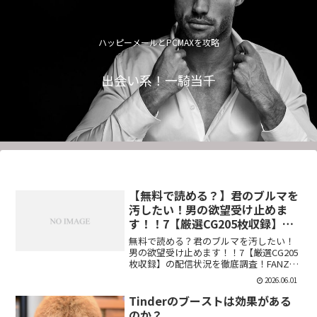
ハッピーメールとPCMAXを攻略
出会い系！一騎当千
【無料で読める？】君のブルマを
汚したい！男の欲望受け止めま
す！！7【厳選CG205枚収録】
【虚構クラブ】
無料で読める？君のブルマを汚したい！
男の欲望受け止めます！！7【厳選CG205
枚収録】の配信状況を徹底調査！FANZA
での販売形式やサンプル視聴、レビュー
2026.06.01
評価もまとめています。今すぐチェッ
ク！【d_544876】
Tinderのブーストは効果がある
のか？