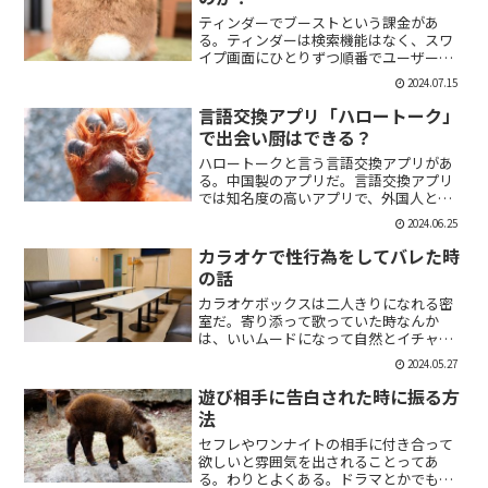
ティンダーでブーストという課金があ
る。ティンダーは検索機能はなく、スワ
イプ画面にひとりずつ順番でユーザーが
表示される。その順番を優先して表示す
2024.07.15
ることができる課金がブーストだ。ブー
スト1つ消費で30分間、ブースト2つ消費
言語交換アプリ「ハロートーク」
で2時間の優先表示がさ...
で出会い厨はできる？
ハロートークと言う言語交換アプリがあ
る。中国製のアプリだ。言語交換アプリ
では知名度の高いアプリで、外国人と知
り合いたい付き合いたいという人にも魅
2024.06.25
力的には一見魅力的にうつる。外国人の
恋人欲しいよな。俺もエマワトソンと結
カラオケで性行為をしてバレた時
婚してえ。ではハロートー...
の話
カラオケボックスは二人きりになれる密
室だ。寄り添って歌っていた時なんか
は、いいムードになって自然とイチャイ
チャしはじめてしまうこともある。俺も
2024.05.27
よく出会い系で知り合った人とカラオケ
にいったりする。相手もその気だったり
遊び相手に告白された時に振る方
するから、なんかいいムード...
法
セフレやワンナイトの相手に付き合って
欲しいと雰囲気を出されることってあ
る。わりとよくある。ドラマとかでも、