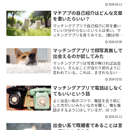
「1回やっただけで恋人面するな。」みた
2024.04.12
いなのがあるけど、現実でもよくある。
そんな時に、相手を気付つけずいかに波
マチアプの自己紹介はどんな文章
風立てずに振るか。遊び人...
を書いたらいい？
マッチングアプリで自己紹介に何を書い
ていいか分からないという人は多い。マ
ッチングアプリを見てみても、3割は何も
書いていない人がいる。なかには、何を
2024.03.06
書いていいか分かりませんー。とだけ書
いている人も。なので、今回の記事はマ
マッチングアプリで顔写真無しで
チアプのプロフィールの...
出会えるのか試してみた
マッチングアプリは写真が無ければ出会
えない。そんなことが当たり前のように
言われている。これは、まぎれもない事
実だと思う。自分が使う時に写真を載せ
2024.02.02
ていない人は無視するし、相手をするに
しても適当にあしらう。写真無しで出会
マッチングアプリで電話はしなく
えるのは、お金が発生する...
てもいいという話
よく出会い系のコツで、電話を会う前に
した方がいいみたいなのを聞く。俺も電
話はするようにはしているが、はっきり
言っちゃうと電話なんていらない。よっ
2024.01.12
ぽど話術や声に自信ある人だけすればい
いと思っている。では、その理由を語っ
出会い系で既婚者であることは言
ていこう。電話を嫌がる人...