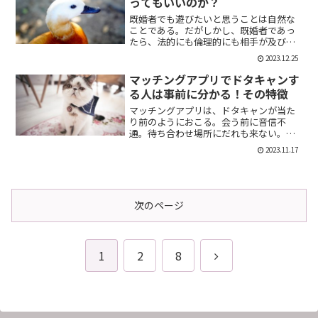
ってもいいのか？
既婚者でも遊びたいと思うことは自然な
ことである。だがしかし、既婚者であっ
たら、法的にも倫理的にも相手が及び腰
になることは明らかだ。では、既婚者で
2023.12.25
あることを言わない方がいいのか。否、
それは違う。既婚者であることを伝える
マッチングアプリでドタキャンす
メリット出会い系で既婚者...
る人は事前に分かる！その特徴
マッチングアプリは、ドタキャンが当た
り前のようにおこる。会う前に音信不
通。待ち合わせ場所にだれも来ない。そ
んなの普通だ。迷惑な話だが、このドタ
2023.11.17
キャン野郎どもは見分けることができ
る。今回は、それを伝授したい。ドタキ
ャンをする人の特徴ドタキャン...
次のページ
次
1
2
8
へ