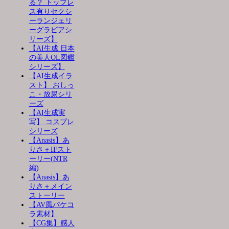
る？ トップレ
ス有りセクシ
ーランジェリ
ーグラビアシ
リーズ】
【AI生成 日本
の美人OL図鑑
シリーズ】
【AI生成イラ
スト】 おしっ
こ・放尿シリ
ーズ
【AI生成実
写】 コスプレ
シリーズ
【Anasis】あ
りさ＋IFスト
ーリー(NTR
編)
【Anasis】あ
りさ＋メイン
ストーリー
【AV風パケコ
ラ素材】
【CG集】感人