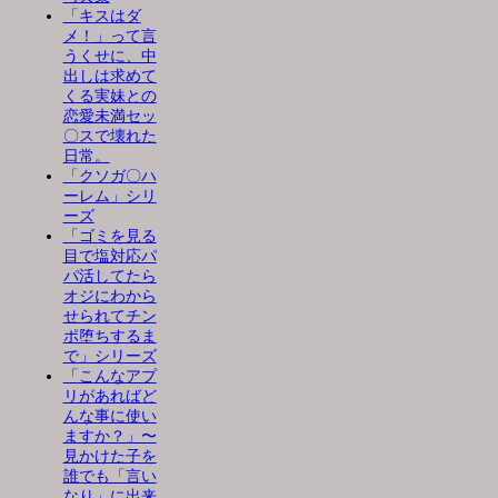
「キスはダ
メ！」って言
うくせに、中
出しは求めて
くる実妹との
恋愛未満セッ
〇スで壊れた
日常。
「クソガ〇ハ
ーレム」シリ
ーズ
「ゴミを見る
目で塩対応パ
パ活してたら
オジにわから
せられてチン
ポ堕ちするま
で」シリーズ
「こんなアプ
リがあればど
んな事に使い
ますか？」〜
見かけた子を
誰でも「言い
なり」に出来