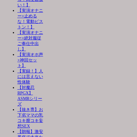
い！】
【実演オナニ
ー×止める
な！電動ピス
トン！】
【実演オナニ
ー×絶対服従
ご奉仕中出
し】
【実演オホ声
×神回セッ
ト】
【実録！】人
には言えない
性体験
【対魔忍
RPGX】
ASMRシリー
ズ
【抜き専】お
下劣ママの乳
コキ膣コキ妄
想SEX
【朗報】激安