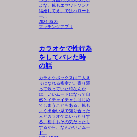
よな。俺もエマワトソンと
結婚してえ。ではハロート
ー...
2024.06.25
マッチングアプリ
カラオケで性行為
をしてバレた時
の話
カラオケボックスは二人き
りになれる密室だ。寄り添
って歌っていた時なんか
は、いいムードになって自
然とイチャイチャしはじめ
てしまうこともある。俺も
よく出会い系で知り合った
人とカラオケにいったりす
る。相手もその気だったり
するから、なんかいいムー
ド...