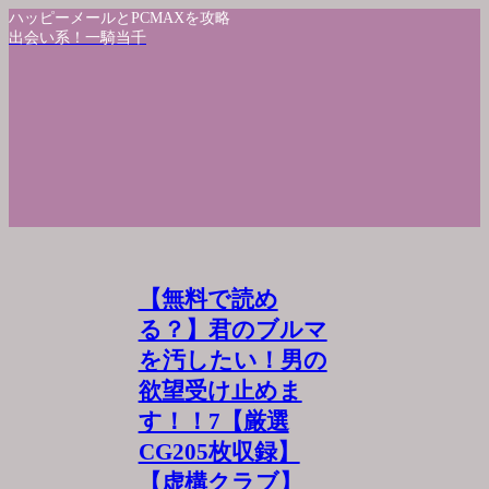
ハッピーメールとPCMAXを攻略
出会い系！一騎当千
【無料で読め
る？】君のブルマ
を汚したい！男の
欲望受け止めま
す！！7【厳選
CG205枚収録】
【虚構クラブ】