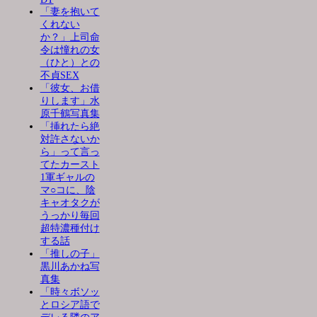
「妻を抱いて
くれない
か？」上司命
令は憧れの女
（ひと）との
不貞SEX
「彼女、お借
りします」水
原千鶴写真集
「挿れたら絶
対許さないか
ら」って言っ
てたカースト
1軍ギャルの
マ○コに、陰
キャオタクが
うっかり毎回
超特濃種付け
する話
「推しの子」
黒川あかね写
真集
「時々ボソッ
とロシア語で