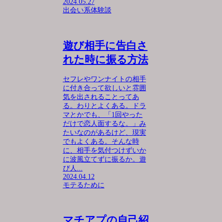
2024.05.27
出会い系体験談
遊び相手に告白さ
れた時に振る方法
セフレやワンナイトの相手
に付き合って欲しいと雰囲
気を出されることってあ
る。わりとよくある。ドラ
マとかでも、「1回やった
だけで恋人面するな。」み
たいなのがあるけど、現実
でもよくある。そんな時
に、相手を気付つけずいか
に波風立てずに振るか。遊
び人...
2024.04.12
モテるために
マチアプの自己紹