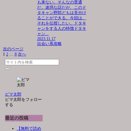
も来ない。そんなの普通
だ。迷惑な話だが、このド
タキャン野郎どもは見分け
ることができる。今回は、
それを伝授したい。ドタキ
ャンをする人の特徴ドタキ
ャン...
2023.11.17
出会い系攻略
次のページ
1
2
…
8
次へ
ピマ太郎
ピマ太郎をフォロー
する
最近の投稿
【無料で読め