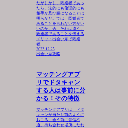
だがしかし、既婚者であっ
たら、法的にも倫理的にも
相手が及び腰になることは
明らかだ。では、既婚者で
あることを言わない方がい
いのか。否、それは違う。
既婚者であることを伝える
メリット出会い系で既婚
者...
2023.12.25
出会い系攻略
マッチングアプ
リでドタキャン
する人は事前に分
かる！その特徴
マッチングアプリは、ドタ
キャンが当たり前のように
おこる。会う前に音信不
通。待ち合わせ場所にだれ