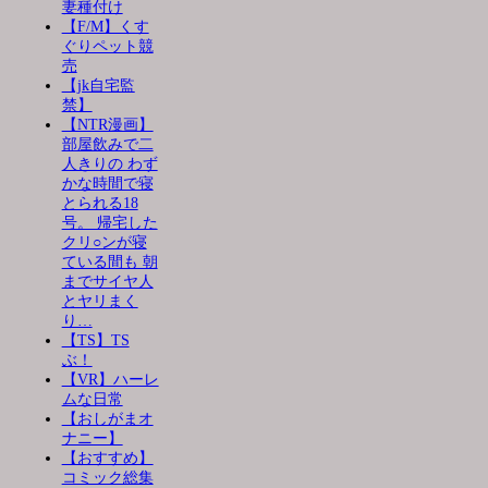
妻種付け
【F/M】くす
ぐりペット競
売
【jk自宅監
禁】
【NTR漫画】
部屋飲みで二
人きりの わず
かな時間で寝
とられる18
号。 帰宅した
クリ○ンが寝
ている間も 朝
までサイヤ人
とヤリまく
り…
【TS】TS
ぶ！
【VR】ハーレ
ムな日常
【おしがまオ
ナニー】
【おすすめ】
コミック総集