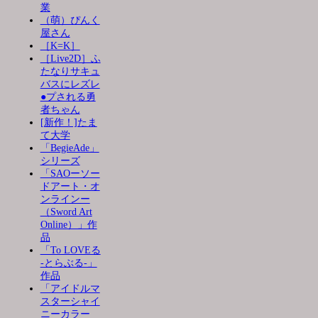
業
（萌）ぴんく
屋さん
［K=K］
［Live2D］ふ
たなりサキュ
バスにレズレ
●プされる勇
者ちゃん
[新作！]たま
て大学
「BegieAde」
シリーズ
「SAOーソー
ドアート・オ
ンラインー
（Sword Art
Online）」作
品
「To LOVEる
-とらぶる-」
作品
「アイドルマ
スターシャイ
ニーカラー