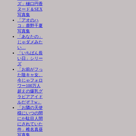
ズ」樋口円香
ヌード＆SEX
写真集
「アオのハ
コ」鹿野千夏
写真集
「あなたの」
じゃダメみた
い…
「いちばん長
い日」シリー
ズ
「お前がフっ
た陰キャ女、
今じゃフォロ
ワー100万人
超えの爆乳グ
ラビアアイド
ルだぞ？w」
「お隣の天使
様にいつの間
にか駄目人間
にされていた
件」椎名真昼
写真集