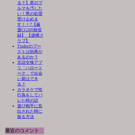
る？】君のブ
ルマを汚した
い！男の欲望
受け止めま
す！！7【厳
選CG205枚収
録】 【虚構ク
ラブ】
Tinderのブー
ストは効果が
あるのか？
言語交換アプ
リ「ハロート
ーク」で出会
い厨はでき
る？
カラオケで性
行為をしてバ
レた時の話
遊び相手に告
白された時に
振る方法
最近のコメント