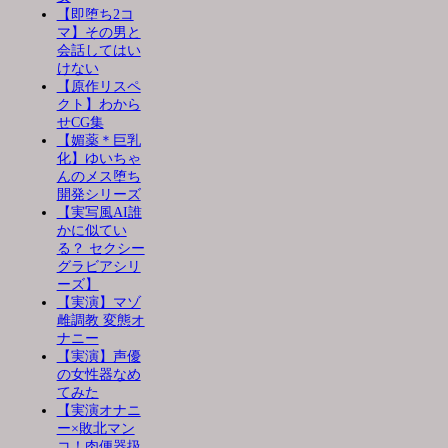
【即堕ち2コ
マ】その男と
会話してはい
けない
【原作リスペ
クト】わから
せCG集
【媚薬＊巨乳
化】ゆいちゃ
んのメス堕ち
開発シリーズ
【実写風AI誰
かに似てい
る？ セクシー
グラビアシリ
ーズ】
【実演】マゾ
雌調教 変態オ
ナニー
【実演】声優
の女性器なめ
てみた
【実演オナニ
ー×敗北マン
コ！肉便器扱