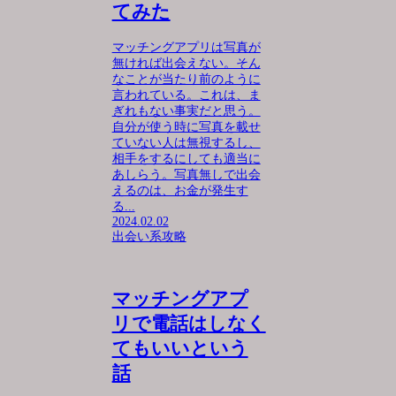
てみた
マッチングアプリは写真が
無ければ出会えない。そん
なことが当たり前のように
言われている。これは、ま
ぎれもない事実だと思う。
自分が使う時に写真を載せ
ていない人は無視するし、
相手をするにしても適当に
あしらう。写真無しで出会
えるのは、お金が発生す
る...
2024.02.02
出会い系攻略
マッチングアプ
リで電話はしなく
てもいいという
話