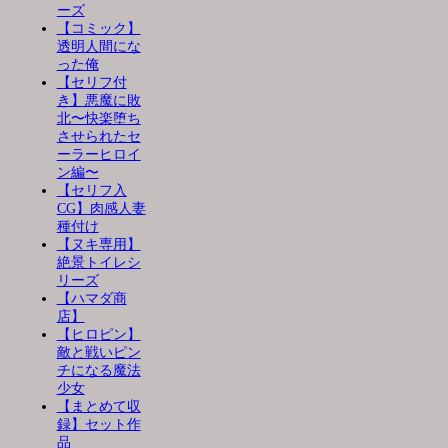
ーズ
【コミック】
透明人間にな
った俺
【セリフ付
き】悪魔に敗
北〜快楽堕ち
させられたセ
ーラーヒロイ
ン編〜
【セリフ入
CG】肉感人妻
種付け
【ヌキ専用】
絶景トイレシ
リーズ
【ハマダ商
店】
【ヒロピン】
敵と戦いピン
チになる魔法
少女
【まとめて収
録】セット作
品