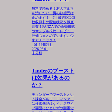
無料で読める？君のブルマ
を汚したい！男の欲望受け
止めます！！7【厳選CG205
枚収録】の配信状況を徹底
調査！FANZAでの販売形式
やサンプル視聴、レビュー
評価もまとめています。今
すぐチェック！
【d_544876】
2026.06.01
未分類
Tinderのブースト
は効果があるの
か？
ティンダーでブーストとい
う課金がある。ティンダー
は検索機能はなく、スワイ
プ画面にひとりずつ順番で