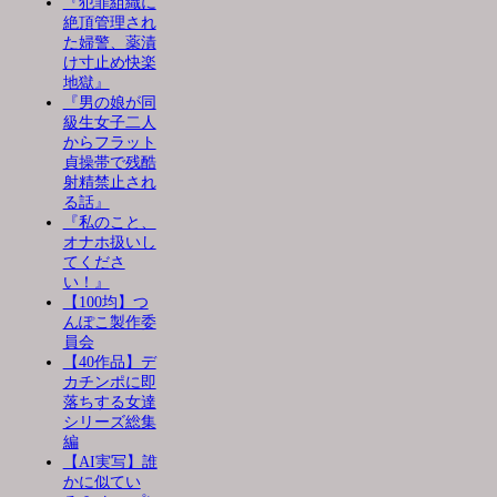
『犯罪組織に
絶頂管理され
た婦警、薬漬
け寸止め快楽
地獄』
『男の娘が同
級生女子二人
からフラット
貞操帯で残酷
射精禁止され
る話』
『私のこと、
オナホ扱いし
てくださ
い！』
【100均】つ
んぽこ製作委
員会
【40作品】デ
カチンポに即
落ちする女達
シリーズ総集
編
【AI実写】誰
かに似てい