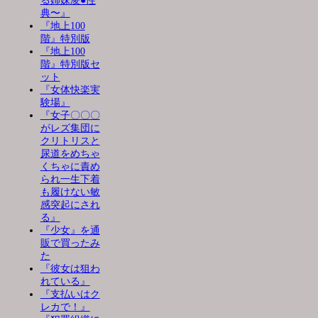
る姉妹凌●性
典〜』
『地上100
階』特別版
『地上100
階』特別版セ
ット
『女体快楽実
験場』
『女子〇〇〇
がレズ集団に
クリトリスと
尿道をめちゃ
くちゃに責め
られ一生下着
も履けない敏
感突起にされ
る』
『少女』を通
販で買ったみ
た
『彼女は狙わ
れている』
『支払いはク
レカで！』