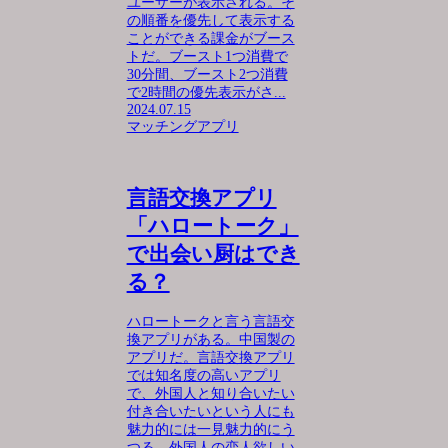
ユーザーが表示される。そ
の順番を優先して表示する
ことができる課金がブース
トだ。ブースト1つ消費で
30分間、ブースト2つ消費
で2時間の優先表示がさ...
2024.07.15
マッチングアプリ
言語交換アプリ
「ハロートーク」
で出会い厨はでき
る？
ハロートークと言う言語交
換アプリがある。中国製の
アプリだ。言語交換アプリ
では知名度の高いアプリ
で、外国人と知り合いたい
付き合いたいという人にも
魅力的には一見魅力的にう
つる。外国人の恋人欲しい