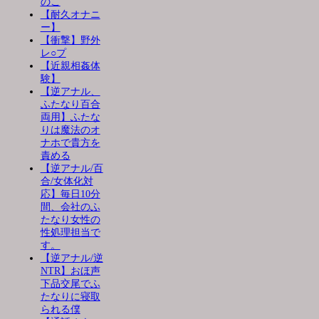
のこ
【耐久オナニ
ー】
【衝撃】野外
レ○プ
【近親相姦体
験】
【逆アナル、
ふたなり百合
両用】ふたな
りは魔法のオ
ナホで貴方を
責める
【逆アナル/百
合/女体化対
応】毎日10分
間、会社のふ
たなり女性の
性処理担当で
す。
【逆アナル/逆
NTR】おほ声
下品交尾でふ
たなりに寝取
られる僕