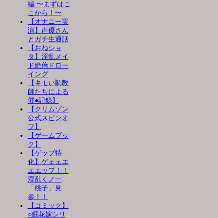
編 〜まずはこ
こから！〜
【オナニー実
演】声優さん
とガチ生通話
【おねショ
タ】淫乱メイ
ド絶倫ドロー
イング
【キモい調教
師たちによる
催●記録】
【クリムゾン
公式スピンオ
フ】
【ゲームブッ
ク】
【ゲップ特
化】ゲェェエ
エエップ！！
淫乱くノ一
「桃子」見
参！！
【コミック】
○眠花嫁シリ