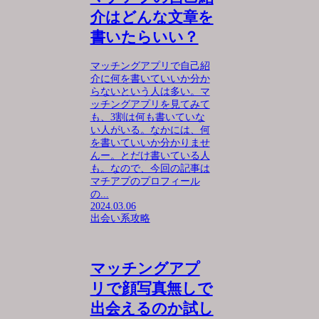
介はどんな文章を
書いたらいい？
マッチングアプリで自己紹
介に何を書いていいか分か
らないという人は多い。マ
ッチングアプリを見てみて
も、3割は何も書いていな
い人がいる。なかには、何
を書いていいか分かりませ
んー。とだけ書いている人
も。なので、今回の記事は
マチアプのプロフィール
の...
2024.03.06
出会い系攻略
マッチングアプ
リで顔写真無しで
出会えるのか試し