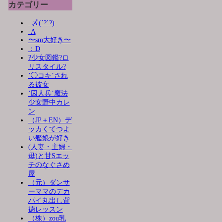
カテゴリー
_〆(´?`?)
-A
〜sm大好き〜
：D
?少女図鑑?ロ
リスタイル?
’◯コキ’され
る彼女
’囚人兵’魔法
少女野中カレ
ン
（JP＋EN）デ
ッカくてつよ
い艦娘が好き
(人妻・主婦・
母)と甘Sエッ
チのなぐさめ
屋
（元）ダンサ
ーママのデカ
パイ丸出し背
徳レッスン
（株）zou乳