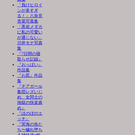
「負けヒロイ
ンが多すぎ
る！」八奈見
杏菜写真集
「黒岩メダカ
に私の可愛い
が通じない」
川井モナ写真
集
『7日間の寝
取らせ記録』
『おっぱい』
作品集
『お尻』作品
集
『チアガール
集団レズいじ
め、女同士の
地獄の快楽責
め』
『ほのぼのエ
ッチ』
『冥海の魚た
ち〜穢れ堕ち