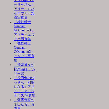
デレる隣のア
ーリャさん」
アリサ・ミハ
イロヴナ・九
条写真集
「機動戦士
Gundam
GQuuuuuuX」
アマテ・ユズ
リハ写真集
「機動戦士
Gundam
GQuuuuuuX」
ニャアン写真
集
「清楚彼女の
快楽漬け 」シ
リーズ
「片田舎のお
っさん、剣聖
になる」アリ
ューシア・シ
トラス 写真集
「紫雲寺家の
子〇たち」写
真集