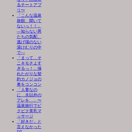
るチートアプ
リ〜
「こんな温泉
旅館、聞いて
ないっ！！」
―知らない男
たちの気配、
逃げ場のない
湯けむりの中
で―
「まって…そ
こキモチよす
ぎるっ！」挿
れたがりな契
約カノジョの
奥をコンコン
「人妻なの
に…夫以外の
アレを…」〜
温泉旅行でビ
クビク美乳マ
ッサージ
「好きだ」と
言えなかった
DT