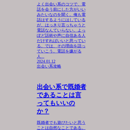
よく出会い系のコツで、電
話を会う前にした方がいい
みたいなのを聞く。俺も電
話はするようにはしている
が、はっきり言っちゃうと
電話なんていらない。よっ
ぽど話術や声に自信ある人
だけすればいいと思ってい
る。では、その理由を語っ
ていこう。電話を嫌がる
人...
2024.01.12
出会い系攻略
出会い系で既婚者
であることは言
ってもいいの
か？
既婚者でも遊びたいと思う
ことは自然なことである。