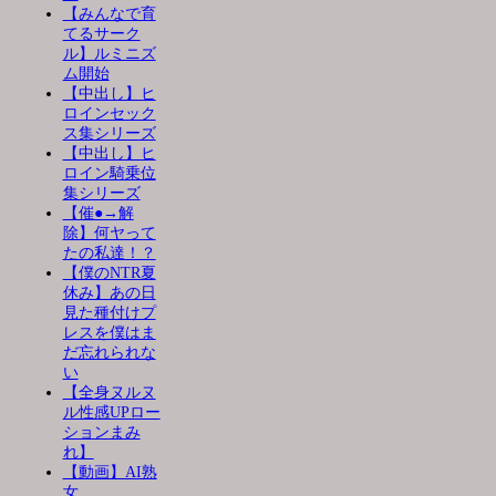
【みんなで育
てるサーク
ル】ルミニズ
ム開始
【中出し】ヒ
ロインセック
ス集シリーズ
【中出し】ヒ
ロイン騎乗位
集シリーズ
【催●→解
除】何ヤって
たの私達！？
【僕のNTR夏
休み】あの日
見た種付けプ
レスを僕はま
だ忘れられな
い
【全身ヌルヌ
ル性感UPロー
ションまみ
れ】
【動画】AI熟
女