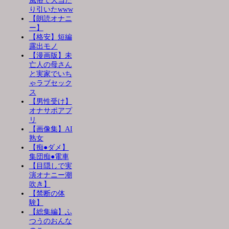
風俗で大当た
り引いたwww
【朗読オナニ
ー】
【格安】短編
露出モノ
【漫画版】未
亡人の母さん
と実家でいち
ゃラブセック
ス
【男性受け】
オナサポアプ
リ
【画像集】AI
熟女
【痴●ダメ】
集団痴●電車
【目隠しで実
演オナニー潮
吹き】
【禁断の体
験】
【総集編】ふ
つうのおんな