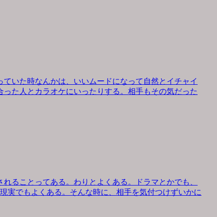
っていた時なんかは、いいムードになって自然とイチャイ
合った人とカラオケにいったりする。相手もその気だった
されることってある。わりとよくある。ドラマとかでも、
、現実でもよくある。そんな時に、相手を気付つけずいかに