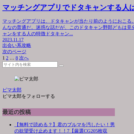
マッチングアプリでドタキャンする人
マッチングアプリは、ドタキャンが当たり前のようにおこる
んなの普通だ。迷惑な話だが、このドタキャン野郎どもは見
ャンをする人の特徴ドタキャン...
2023.11.17
出会い系攻略
次のページ
1
2
…
8
次へ
ピマ太郎
ピマ太郎をフォローする
最近の投稿
【無料で読める？】君のブルマを汚したい！男
の欲望受け止めます！！7【厳選CG205枚収