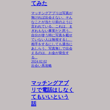
てみた
マッチングアプリは写真が
無ければ出会えない。そん
なことが当たり前のように
言われている。これは、ま
ぎれもない事実だと思う。
自分が使う時に写真を載せ
ていない人は無視するし、
相手をするにしても適当に
あしらう。写真無しで出会
えるのは、お金が発生す
る...
2024.02.02
出会い系攻略
マッチングアプ
リで電話はしなく
てもいいという
話