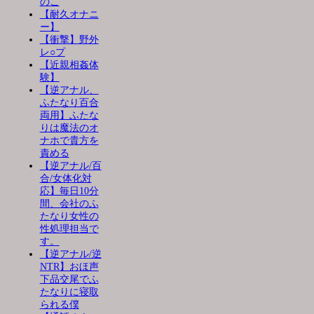
のこ
【耐久オナニ
ー】
【衝撃】野外
レ○プ
【近親相姦体
験】
【逆アナル、
ふたなり百合
両用】ふたな
りは魔法のオ
ナホで貴方を
責める
【逆アナル/百
合/女体化対
応】毎日10分
間、会社のふ
たなり女性の
性処理担当で
す。
【逆アナル/逆
NTR】おほ声
下品交尾でふ
たなりに寝取
られる僕