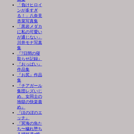
「負けヒロイ
ンが多すぎ
る！」八奈見
杏菜写真集
「黒岩メダカ
に私の可愛い
が通じない」
川井モナ写真
集
『7日間の寝
取らせ記録』
『おっぱい』
作品集
『お尻』作品
集
『チアガール
集団レズいじ
め、女同士の
地獄の快楽責
め』
『ほのぼのエ
ッチ』
『冥海の魚た
ち〜穢れ堕ち