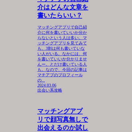
介はどんな文章を
書いたらいい？
マッチングアプリで自己紹
介に何を書いていいか分か
らないという人は多い。マ
ッチングアプリを見てみて
も、3割は何も書いていな
い人がいる。なかには、何
を書いていいか分かりませ
んー。とだけ書いている人
も。なので、今回の記事は
マチアプのプロフィール
の...
2024.03.06
出会い系攻略
マッチングアプ
リで顔写真無しで
出会えるのか試し