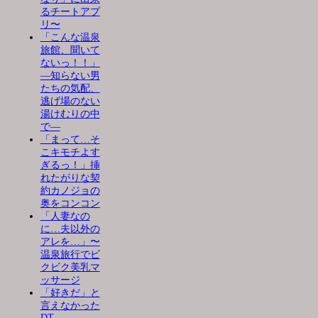
るチートアプ
リ〜
「こんな温泉
旅館、聞いて
ないっ！！」
―知らない男
たちの気配、
逃げ場のない
湯けむりの中
で―
「まって…そ
こキモチよす
ぎるっ！」挿
れたがりな契
約カノジョの
奥をコンコン
「人妻なの
に…夫以外の
アレを…」〜
温泉旅行でビ
クビク美乳マ
ッサージ
「好きだ」と
言えなかった
DT