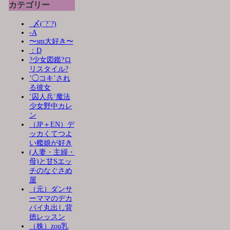
カテゴリー
_〆(´?`?)
-A
〜sm大好き〜
：D
?少女図鑑?ロ
リスタイル?
’◯コキ’され
る彼女
’囚人兵’魔法
少女野中カレ
ン
（JP＋EN）デ
ッカくてつよ
い艦娘が好き
(人妻・主婦・
母)と甘Sエッ
チのなぐさめ
屋
（元）ダンサ
ーママのデカ
パイ丸出し背
徳レッスン
（株）zou乳