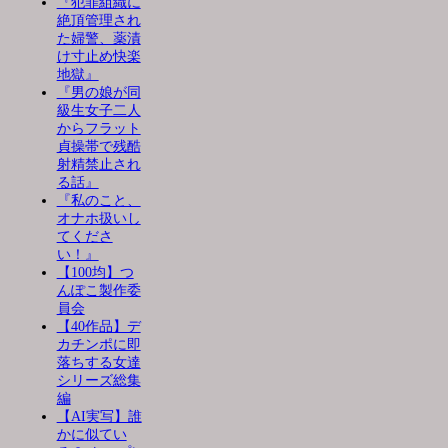
『犯罪組織に
絶頂管理され
た婦警、薬漬
け寸止め快楽
地獄』
『男の娘が同
級生女子二人
からフラット
貞操帯で残酷
射精禁止され
る話』
『私のこと、
オナホ扱いし
てくださ
い！』
【100均】つ
んぽこ製作委
員会
【40作品】デ
カチンポに即
落ちする女達
シリーズ総集
編
【AI実写】誰
かに似てい