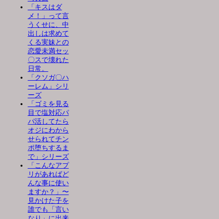
「キスはダ
メ！」って言
うくせに、中
出しは求めて
くる実妹との
恋愛未満セッ
〇スで壊れた
日常。
「クソガ〇ハ
ーレム」シリ
ーズ
「ゴミを見る
目で塩対応パ
パ活してたら
オジにわから
せられてチン
ポ堕ちするま
で」シリーズ
「こんなアプ
リがあればど
んな事に使い
ますか？」〜
見かけた子を
誰でも「言い
なり」に出来