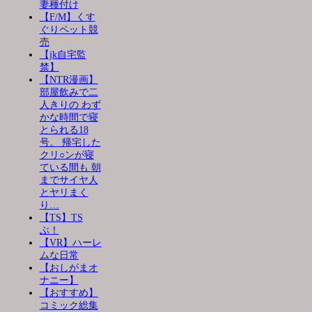
妻種付け
【F/M】くす
ぐりペット競
売
【jk自宅監
禁】
【NTR漫画】
部屋飲みで二
人きりの わず
かな時間で寝
とられる18
号。 帰宅した
クリ○ンが寝
ている間も 朝
までサイヤ人
とヤリまく
り…
【TS】TS
ぶ！
【VR】ハーレ
ムな日常
【おしがまオ
ナニー】
【おすすめ】
コミック総集