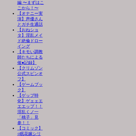
編 〜まずはこ
こから！〜
【オナニー実
演】声優さん
とガチ生通話
【おねショ
タ】淫乱メイ
ド絶倫ドロー
イング
【キモい調教
師たちによる
催●記録】
【クリムゾン
公式スピンオ
フ】
【ゲームブッ
ク】
【ゲップ特
化】ゲェェエ
エエップ！！
淫乱くノ一
「桃子」見
参！！
【コミック】
○眠花嫁シリ