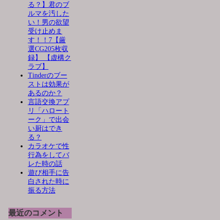
る？】君のブ
ルマを汚した
い！男の欲望
受け止めま
す！！7【厳
選CG205枚収
録】 【虚構ク
ラブ】
Tinderのブー
ストは効果が
あるのか？
言語交換アプ
リ「ハロート
ーク」で出会
い厨はでき
る？
カラオケで性
行為をしてバ
レた時の話
遊び相手に告
白された時に
振る方法
最近のコメント