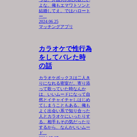
よな。俺もエマワトソンと
結婚してえ。ではハロート
ー...
2024.06.25
マッチングアプリ
カラオケで性行為
をしてバレた時
の話
カラオケボックスは二人き
りになれる密室だ。寄り添
って歌っていた時なんか
は、いいムードになって自
然とイチャイチャしはじめ
てしまうこともある。俺も
よく出会い系で知り合った
人とカラオケにいったりす
る。相手もその気だったり
するから、なんかいいムー
ド...