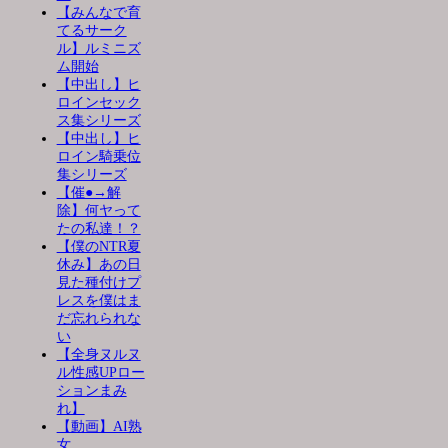
【みんなで育
てるサーク
ル】ルミニズ
ム開始
【中出し】ヒ
ロインセック
ス集シリーズ
【中出し】ヒ
ロイン騎乗位
集シリーズ
【催●→解
除】何ヤって
たの私達！？
【僕のNTR夏
休み】あの日
見た種付けプ
レスを僕はま
だ忘れられな
い
【全身ヌルヌ
ル性感UPロー
ションまみ
れ】
【動画】AI熟
女