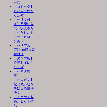
ーズ
【コミック】
透明人間にな
った俺
【セリフ付
き】悪魔に敗
北〜快楽堕ち
させられたセ
ーラーヒロイ
ン編〜
【セリフ入
CG】肉感人妻
種付け
【ヌキ専用】
絶景トイレシ
リーズ
【ハマダ商
店】
【ヒロピン】
敵と戦いピン
チになる魔法
少女
【まとめて収
録】セット作
品