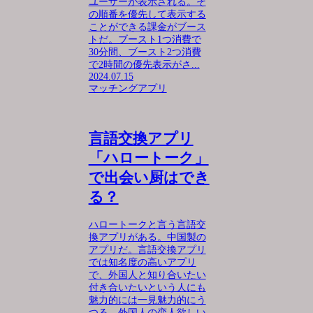
ユーザーが表示される。そ
の順番を優先して表示する
ことができる課金がブース
トだ。ブースト1つ消費で
30分間、ブースト2つ消費
で2時間の優先表示がさ...
2024.07.15
マッチングアプリ
言語交換アプリ
「ハロートーク」
で出会い厨はでき
る？
ハロートークと言う言語交
換アプリがある。中国製の
アプリだ。言語交換アプリ
では知名度の高いアプリ
で、外国人と知り合いたい
付き合いたいという人にも
魅力的には一見魅力的にう
つる。外国人の恋人欲しい