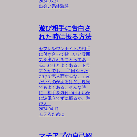
2024.05.27
出会い系体験談
遊び相手に告白さ
れた時に振る方法
セフレやワンナイトの相手
に付き合って欲しいと雰囲
気を出されることってあ
る。わりとよくある。ドラ
マとかでも、「1回やった
だけで恋人面するな。」み
たいなのがあるけど、現実
でもよくある。そんな時
に、相手を気付つけずいか
に波風立てずに振るか。遊
び人...
2024.04.12
モテるために
マチアプの自己紹