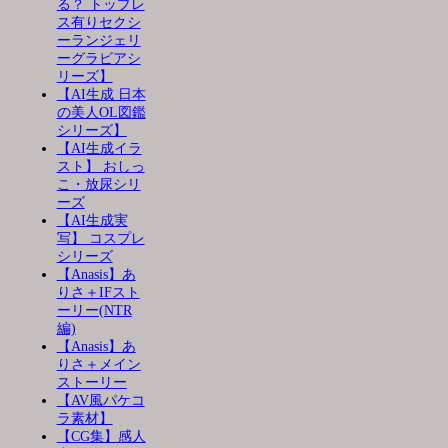
る？ トップレ
ス有りセクシ
ーランジェリ
ーグラビアシ
リーズ】
【AI生成 日本
の美人OL図鑑
シリーズ】
【AI生成イラ
スト】 おしっ
こ・放尿シリ
ーズ
【AI生成実
写】 コスプレ
シリーズ
【Anasis】あ
りさ＋IFスト
ーリー(NTR
編)
【Anasis】あ
りさ＋メイン
ストーリー
【AV風パケコ
ラ素材】
【CG集】感人