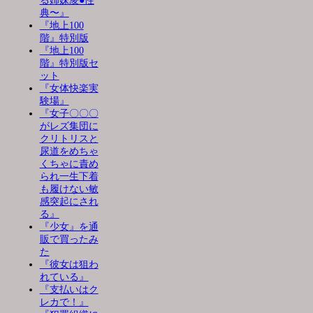
る姉妹凌●性
典〜』
『地上100
階』特別版
『地上100
階』特別版セ
ット
『女体快楽実
験場』
『女子〇〇〇
がレズ集団に
クリトリスと
尿道をめちゃ
くちゃに責め
られ一生下着
も履けない敏
感突起にされ
る』
『少女』を通
販で買ったみ
た
『彼女は狙わ
れている』
『支払いはク
レカで！』