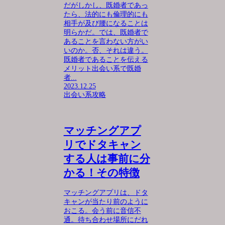
だがしかし、既婚者であっ
たら、法的にも倫理的にも
相手が及び腰になることは
明らかだ。では、既婚者で
あることを言わない方がい
いのか。否、それは違う。
既婚者であることを伝える
メリット出会い系で既婚
者...
2023.12.25
出会い系攻略
マッチングアプ
リでドタキャン
する人は事前に分
かる！その特徴
マッチングアプリは、ドタ
キャンが当たり前のように
おこる。会う前に音信不
通。待ち合わせ場所にだれ