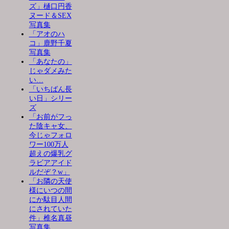
ズ」樋口円香
ヌード＆SEX
写真集
「アオのハ
コ」鹿野千夏
写真集
「あなたの」
じゃダメみた
い…
「いちばん長
い日」シリー
ズ
「お前がフっ
た陰キャ女、
今じゃフォロ
ワー100万人
超えの爆乳グ
ラビアアイド
ルだぞ？w」
「お隣の天使
様にいつの間
にか駄目人間
にされていた
件」椎名真昼
写真集