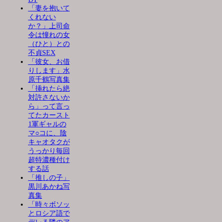
「妻を抱いて
くれない
か？」上司命
令は憧れの女
（ひと）との
不貞SEX
「彼女、お借
りします」水
原千鶴写真集
「挿れたら絶
対許さないか
ら」って言っ
てたカースト
1軍ギャルの
マ○コに、陰
キャオタクが
うっかり毎回
超特濃種付け
する話
「推しの子」
黒川あかね写
真集
「時々ボソッ
とロシア語で