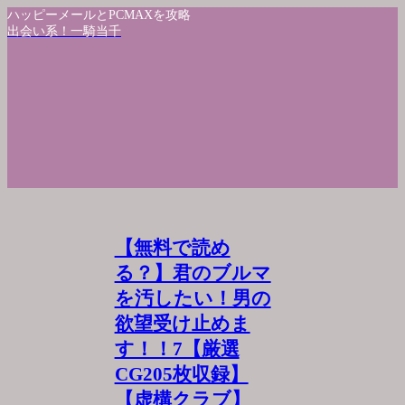
ハッピーメールとPCMAXを攻略
出会い系！一騎当千
【無料で読め
る？】君のブルマ
を汚したい！男の
欲望受け止めま
す！！7【厳選
CG205枚収録】
【虚構クラブ】