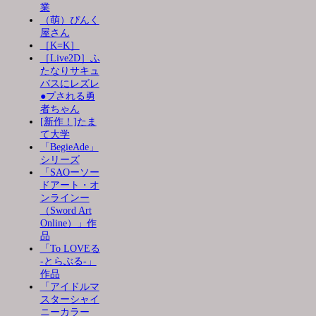
業
（萌）ぴんく
屋さん
［K=K］
［Live2D］ふ
たなりサキュ
バスにレズレ
●プされる勇
者ちゃん
[新作！]たま
て大学
「BegieAde」
シリーズ
「SAOーソー
ドアート・オ
ンラインー
（Sword Art
Online）」作
品
「To LOVEる
-とらぶる-」
作品
「アイドルマ
スターシャイ
ニーカラー