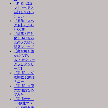
【即堕ち2コ
マ】その男と
会話してはい
けない
【原作リスペ
クト】わから
せCG集
【媚薬＊巨乳
化】ゆいちゃ
んのメス堕ち
開発シリーズ
【実写風AI誰
かに似てい
る？ セクシー
グラビアシリ
ーズ】
【実演】マゾ
雌調教 変態オ
ナニー
【実演】声優
の女性器なめ
てみた
【実演オナニ
ー×敗北マン
コ！肉便器扱