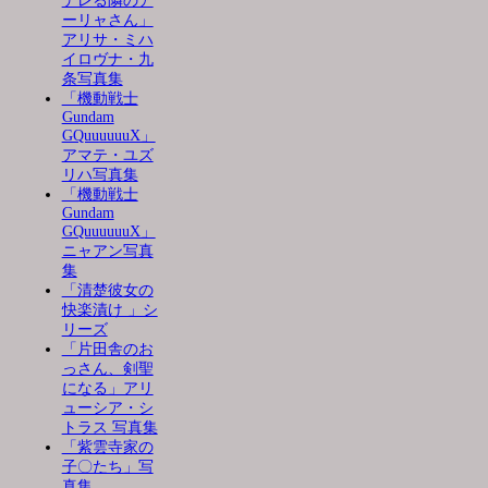
デレる隣のア
ーリャさん」
アリサ・ミハ
イロヴナ・九
条写真集
「機動戦士
Gundam
GQuuuuuuX」
アマテ・ユズ
リハ写真集
「機動戦士
Gundam
GQuuuuuuX」
ニャアン写真
集
「清楚彼女の
快楽漬け 」シ
リーズ
「片田舎のお
っさん、剣聖
になる」アリ
ューシア・シ
トラス 写真集
「紫雲寺家の
子〇たち」写
真集