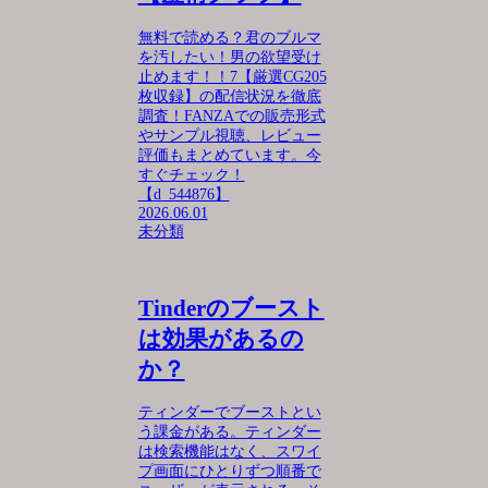
無料で読める？君のブルマ
を汚したい！男の欲望受け
止めます！！7【厳選CG205
枚収録】の配信状況を徹底
調査！FANZAでの販売形式
やサンプル視聴、レビュー
評価もまとめています。今
すぐチェック！
【d_544876】
2026.06.01
未分類
Tinderのブースト
は効果があるの
か？
ティンダーでブーストとい
う課金がある。ティンダー
は検索機能はなく、スワイ
プ画面にひとりずつ順番で