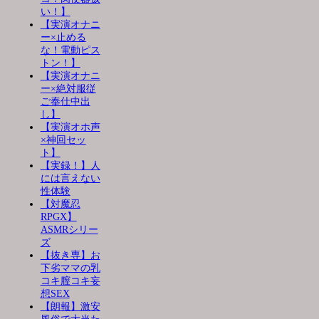
い！】
【実演オナニ
ー×止める
な！電動ピス
トン！】
【実演オナニ
ー×絶対服従
ご奉仕中出
し】
【実演オホ声
×神回セッ
ト】
【実録！】人
には言えない
性体験
【対魔忍
RPGX】
ASMRシリー
ズ
【抜き専】お
下劣ママの乳
コキ膣コキ妄
想SEX
【朗報】激安