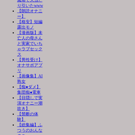
風俗で大当た
り引いたwww
【朗読オナニ
ー】
【格安】短編
露出モノ
【漫画版】未
亡人の母さん
と実家でいち
ゃラブセック
ス
【男性受け】
オナサポアプ
リ
【画像集】AI
熟女
【痴●ダメ】
集団痴●電車
【目隠しで実
演オナニー潮
吹き】
【禁断の体
験】
【総集編】ふ
つうのおんな