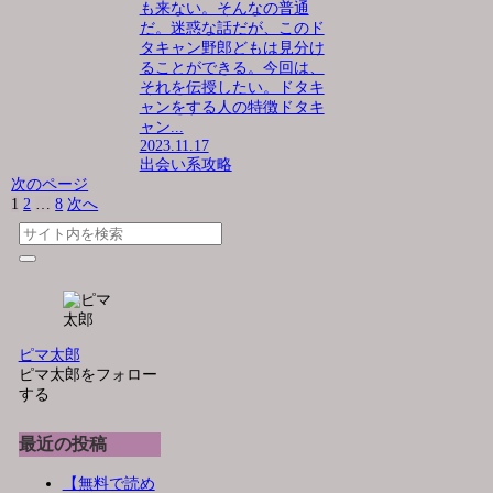
も来ない。そんなの普通
だ。迷惑な話だが、このド
タキャン野郎どもは見分け
ることができる。今回は、
それを伝授したい。ドタキ
ャンをする人の特徴ドタキ
ャン...
2023.11.17
出会い系攻略
次のページ
1
2
…
8
次へ
ピマ太郎
ピマ太郎をフォロー
する
最近の投稿
【無料で読め