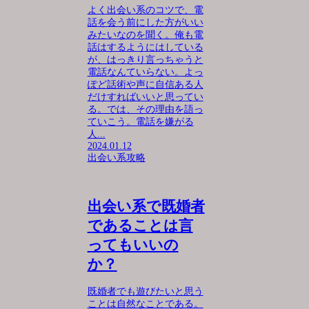
よく出会い系のコツで、電
話を会う前にした方がいい
みたいなのを聞く。俺も電
話はするようにはしている
が、はっきり言っちゃうと
電話なんていらない。よっ
ぽど話術や声に自信ある人
だけすればいいと思ってい
る。では、その理由を語っ
ていこう。電話を嫌がる
人...
2024.01.12
出会い系攻略
出会い系で既婚者
であることは言
ってもいいの
か？
既婚者でも遊びたいと思う
ことは自然なことである。