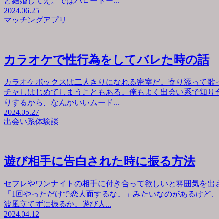
と結婚してえ。ではハロートー...
2024.06.25
マッチングアプリ
カラオケで性行為をしてバレた時の話
カラオケボックスは二人きりになれる密室だ。寄り添って歌
チャしはじめてしまうこともある。俺もよく出会い系で知り
りするから、なんかいいムード...
2024.05.27
出会い系体験談
遊び相手に告白された時に振る方法
セフレやワンナイトの相手に付き合って欲しいと雰囲気を出
「1回やっただけで恋人面するな。」みたいなのがあるけど
波風立てずに振るか。遊び人...
2024.04.12