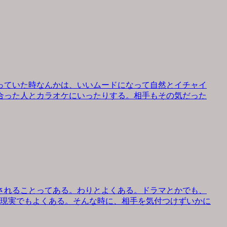
っていた時なんかは、いいムードになって自然とイチャイ
合った人とカラオケにいったりする。相手もその気だった
されることってある。わりとよくある。ドラマとかでも、
、現実でもよくある。そんな時に、相手を気付つけずいかに