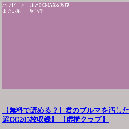
ハッピーメールとPCMAXを攻略
出会い系！一騎当千
【無料で読める？】君のブルマを汚した
選CG205枚収録】 【虚構クラブ】