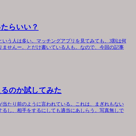
いたらいい？
という人は多い。マッチングアプリを見てみても、3割は何
りませんー。とだけ書いている人も。なので、今回の記事
えるのか試してみた
が当たり前のように言われている。これは、まぎれもない
するし、相手をするにしても適当にあしらう。写真無しで