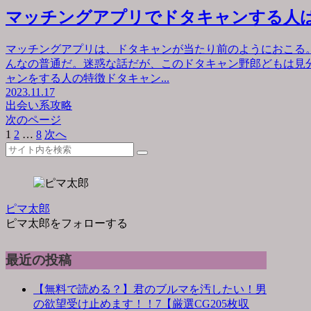
マッチングアプリでドタキャンする人
マッチングアプリは、ドタキャンが当たり前のようにおこる
んなの普通だ。迷惑な話だが、このドタキャン野郎どもは見
ャンをする人の特徴ドタキャン...
2023.11.17
出会い系攻略
次のページ
1
2
…
8
次へ
ピマ太郎
ピマ太郎をフォローする
最近の投稿
【無料で読める？】君のブルマを汚したい！男
の欲望受け止めます！！7【厳選CG205枚収