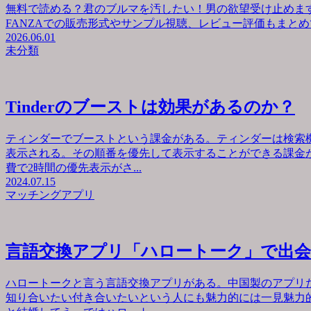
無料で読める？君のブルマを汚したい！男の欲望受け止めます
FANZAでの販売形式やサンプル視聴、レビュー評価もまとめて
2026.06.01
未分類
Tinderのブーストは効果があるのか？
ティンダーでブーストという課金がある。ティンダーは検索
表示される。その順番を優先して表示することができる課金が
費で2時間の優先表示がさ...
2024.07.15
マッチングアプリ
言語交換アプリ「ハロートーク」で出
ハロートークと言う言語交換アプリがある。中国製のアプリ
知り合いたい付き合いたいという人にも魅力的には一見魅力