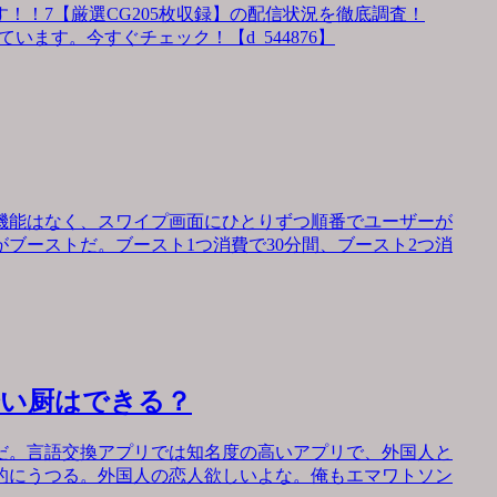
！！7【厳選CG205枚収録】の配信状況を徹底調査！
います。今すぐチェック！【d_544876】
機能はなく、スワイプ画面にひとりずつ順番でユーザーが
ブーストだ。ブースト1つ消費で30分間、ブースト2つ消
会い厨はできる？
だ。言語交換アプリでは知名度の高いアプリで、外国人と
的にうつる。外国人の恋人欲しいよな。俺もエマワトソン