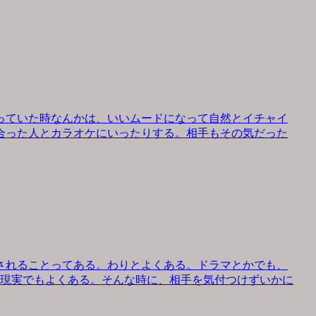
っていた時なんかは、いいムードになって自然とイチャイ
合った人とカラオケにいったりする。相手もその気だった
されることってある。わりとよくある。ドラマとかでも、
、現実でもよくある。そんな時に、相手を気付つけずいかに