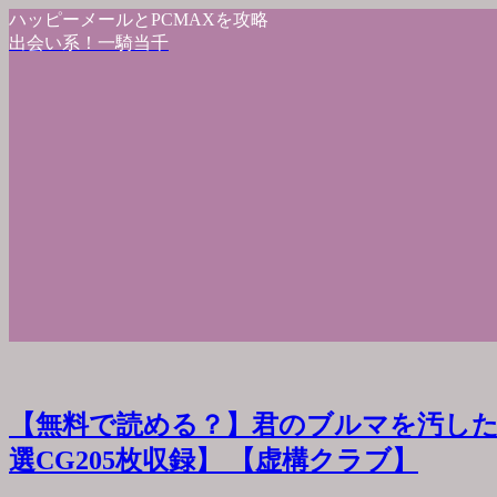
ハッピーメールとPCMAXを攻略
出会い系！一騎当千
【無料で読める？】君のブルマを汚した
選CG205枚収録】 【虚構クラブ】