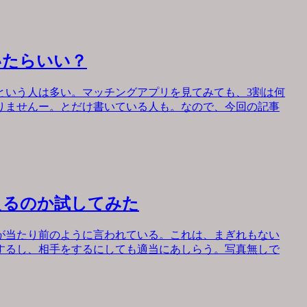
いたらいい？
という人は多い。マッチングアプリを見てみても、3割は何
りませんー。とだけ書いている人も。なので、今回の記事
えるのか試してみた
が当たり前のように言われている。これは、まぎれもない
するし、相手をするにしても適当にあしらう。写真無しで