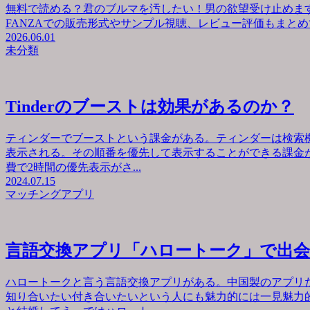
無料で読める？君のブルマを汚したい！男の欲望受け止めます
FANZAでの販売形式やサンプル視聴、レビュー評価もまとめて
2026.06.01
未分類
Tinderのブーストは効果があるのか？
ティンダーでブーストという課金がある。ティンダーは検索
表示される。その順番を優先して表示することができる課金が
費で2時間の優先表示がさ...
2024.07.15
マッチングアプリ
言語交換アプリ「ハロートーク」で出
ハロートークと言う言語交換アプリがある。中国製のアプリ
知り合いたい付き合いたいという人にも魅力的には一見魅力