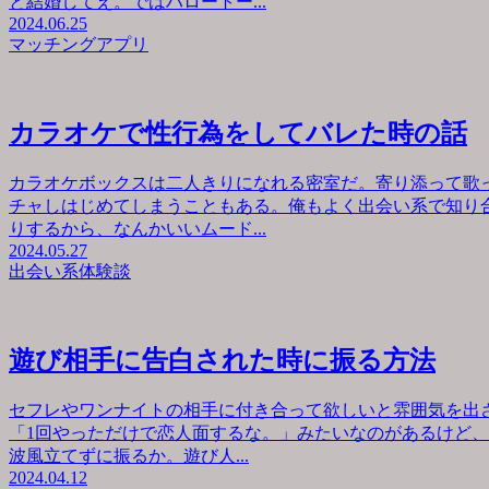
と結婚してえ。ではハロートー...
2024.06.25
マッチングアプリ
カラオケで性行為をしてバレた時の話
カラオケボックスは二人きりになれる密室だ。寄り添って歌
チャしはじめてしまうこともある。俺もよく出会い系で知り
りするから、なんかいいムード...
2024.05.27
出会い系体験談
遊び相手に告白された時に振る方法
セフレやワンナイトの相手に付き合って欲しいと雰囲気を出
「1回やっただけで恋人面するな。」みたいなのがあるけど
波風立てずに振るか。遊び人...
2024.04.12