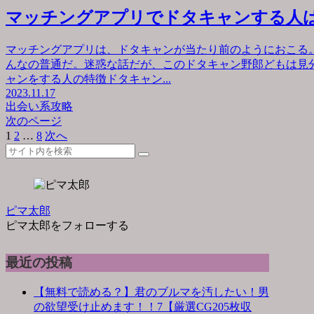
マッチングアプリでドタキャンする人
マッチングアプリは、ドタキャンが当たり前のようにおこる
んなの普通だ。迷惑な話だが、このドタキャン野郎どもは見
ャンをする人の特徴ドタキャン...
2023.11.17
出会い系攻略
次のページ
1
2
…
8
次へ
ピマ太郎
ピマ太郎をフォローする
最近の投稿
【無料で読める？】君のブルマを汚したい！男
の欲望受け止めます！！7【厳選CG205枚収