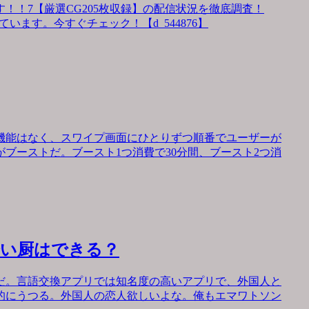
！！7【厳選CG205枚収録】の配信状況を徹底調査！
います。今すぐチェック！【d_544876】
機能はなく、スワイプ画面にひとりずつ順番でユーザーが
ブーストだ。ブースト1つ消費で30分間、ブースト2つ消
会い厨はできる？
だ。言語交換アプリでは知名度の高いアプリで、外国人と
的にうつる。外国人の恋人欲しいよな。俺もエマワトソン