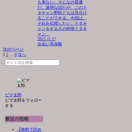
も来ない。そんなの普通
だ。迷惑な話だが、このド
タキャン野郎どもは見分け
ることができる。今回は、
それを伝授したい。ドタキ
ャンをする人の特徴ドタキ
ャン...
2023.11.17
出会い系攻略
次のページ
1
2
…
8
次へ
ピマ太郎
ピマ太郎をフォロー
する
最近の投稿
【無料で読め