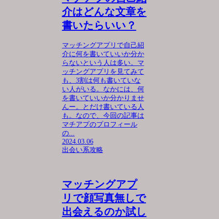
介はどんな文章を
書いたらいい？
マッチングアプリで自己紹
介に何を書いていいか分か
らないという人は多い。マ
ッチングアプリを見てみて
も、3割は何も書いていな
い人がいる。なかには、何
を書いていいか分かりませ
んー。とだけ書いている人
も。なので、今回の記事は
マチアプのプロフィール
の...
2024.03.06
出会い系攻略
マッチングアプ
リで顔写真無しで
出会えるのか試し