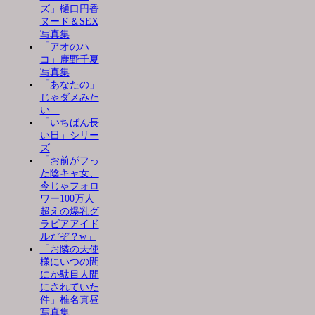
ズ」樋口円香
ヌード＆SEX
写真集
「アオのハ
コ」鹿野千夏
写真集
「あなたの」
じゃダメみた
い…
「いちばん長
い日」シリー
ズ
「お前がフっ
た陰キャ女、
今じゃフォロ
ワー100万人
超えの爆乳グ
ラビアアイド
ルだぞ？w」
「お隣の天使
様にいつの間
にか駄目人間
にされていた
件」椎名真昼
写真集