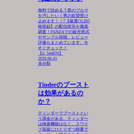
無料で読める？君のブルマ
を汚したい！男の欲望受け
止めます！！7【厳選CG205
枚収録】の配信状況を徹底
調査！FANZAでの販売形式
やサンプル視聴、レビュー
評価もまとめています。今
すぐチェック！
【d_544876】
2026.06.01
未分類
Tinderのブースト
は効果があるの
か？
ティンダーでブーストとい
う課金がある。ティンダー
は検索機能はなく、スワイ
プ画面にひとりずつ順番で