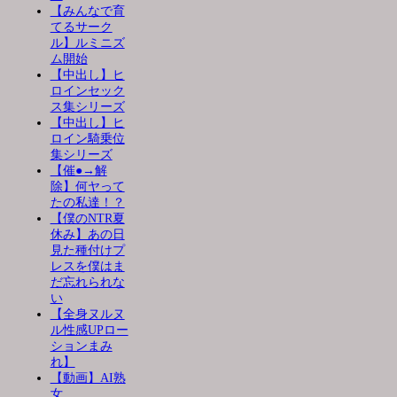
【みんなで育
てるサーク
ル】ルミニズ
ム開始
【中出し】ヒ
ロインセック
ス集シリーズ
【中出し】ヒ
ロイン騎乗位
集シリーズ
【催●→解
除】何ヤって
たの私達！？
【僕のNTR夏
休み】あの日
見た種付けプ
レスを僕はま
だ忘れられな
い
【全身ヌルヌ
ル性感UPロー
ションまみ
れ】
【動画】AI熟
女