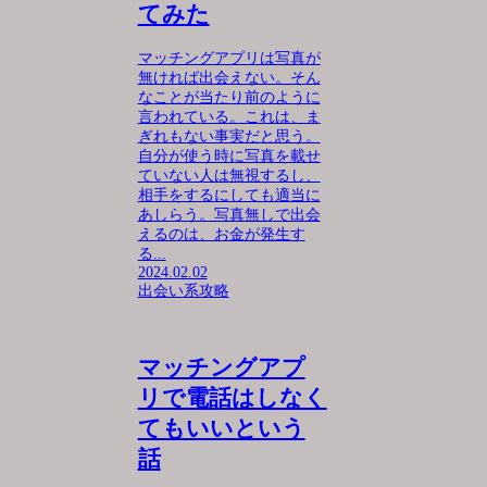
てみた
マッチングアプリは写真が
無ければ出会えない。そん
なことが当たり前のように
言われている。これは、ま
ぎれもない事実だと思う。
自分が使う時に写真を載せ
ていない人は無視するし、
相手をするにしても適当に
あしらう。写真無しで出会
えるのは、お金が発生す
る...
2024.02.02
出会い系攻略
マッチングアプ
リで電話はしなく
てもいいという
話