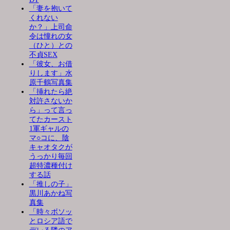
「妻を抱いて
くれない
か？」上司命
令は憧れの女
（ひと）との
不貞SEX
「彼女、お借
りします」水
原千鶴写真集
「挿れたら絶
対許さないか
ら」って言っ
てたカースト
1軍ギャルの
マ○コに、陰
キャオタクが
うっかり毎回
超特濃種付け
する話
「推しの子」
黒川あかね写
真集
「時々ボソッ
とロシア語で