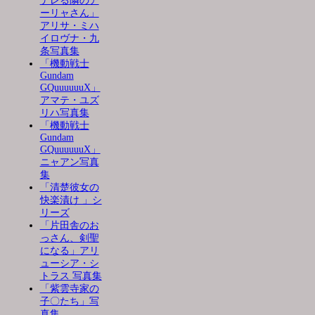
デレる隣のア
ーリャさん」
アリサ・ミハ
イロヴナ・九
条写真集
「機動戦士
Gundam
GQuuuuuuX」
アマテ・ユズ
リハ写真集
「機動戦士
Gundam
GQuuuuuuX」
ニャアン写真
集
「清楚彼女の
快楽漬け 」シ
リーズ
「片田舎のお
っさん、剣聖
になる」アリ
ューシア・シ
トラス 写真集
「紫雲寺家の
子〇たち」写
真集