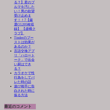
る？】君のブ
ルマを汚した
い！男の欲望
受け止めま
す！！7【厳
選CG205枚収
録】 【虚構ク
ラブ】
Tinderのブー
ストは効果が
あるのか？
言語交換アプ
リ「ハロート
ーク」で出会
い厨はでき
る？
カラオケで性
行為をしてバ
レた時の話
遊び相手に告
白された時に
振る方法
最近のコメント