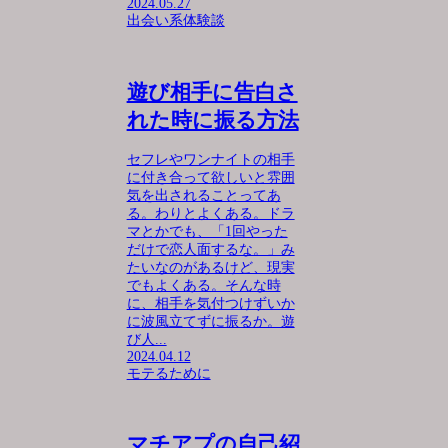
2024.05.27
出会い系体験談
遊び相手に告白さ
れた時に振る方法
セフレやワンナイトの相手
に付き合って欲しいと雰囲
気を出されることってあ
る。わりとよくある。ドラ
マとかでも、「1回やった
だけで恋人面するな。」み
たいなのがあるけど、現実
でもよくある。そんな時
に、相手を気付つけずいか
に波風立てずに振るか。遊
び人...
2024.04.12
モテるために
マチアプの自己紹