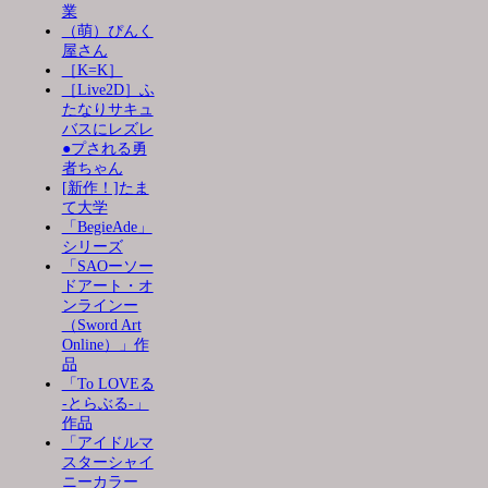
業
（萌）ぴんく
屋さん
［K=K］
［Live2D］ふ
たなりサキュ
バスにレズレ
●プされる勇
者ちゃん
[新作！]たま
て大学
「BegieAde」
シリーズ
「SAOーソー
ドアート・オ
ンラインー
（Sword Art
Online）」作
品
「To LOVEる
-とらぶる-」
作品
「アイドルマ
スターシャイ
ニーカラー