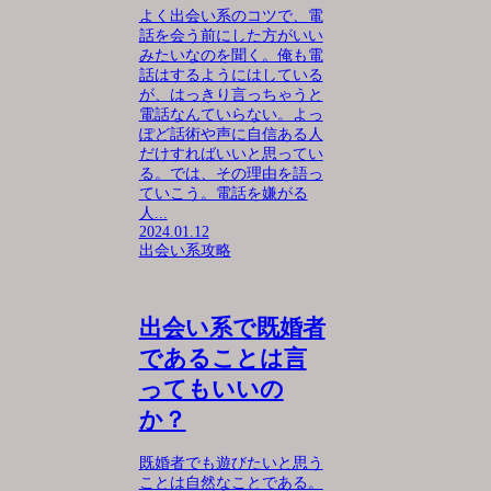
よく出会い系のコツで、電
話を会う前にした方がいい
みたいなのを聞く。俺も電
話はするようにはしている
が、はっきり言っちゃうと
電話なんていらない。よっ
ぽど話術や声に自信ある人
だけすればいいと思ってい
る。では、その理由を語っ
ていこう。電話を嫌がる
人...
2024.01.12
出会い系攻略
出会い系で既婚者
であることは言
ってもいいの
か？
既婚者でも遊びたいと思う
ことは自然なことである。