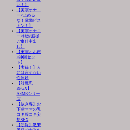
い！】
【実演オナニ
ー×止める
な！電動ピス
トン！】
【実演オナニ
ー×絶対服従
ご奉仕中出
し】
【実演オホ声
×神回セッ
ト】
【実録！】人
には言えない
性体験
【対魔忍
RPGX】
ASMRシリー
ズ
【抜き専】お
下劣ママの乳
コキ膣コキ妄
想SEX
【朗報】激安