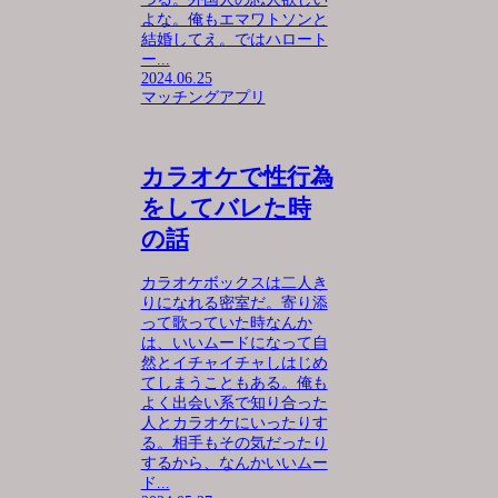
よな。俺もエマワトソンと
結婚してえ。ではハロート
ー...
2024.06.25
マッチングアプリ
カラオケで性行為
をしてバレた時
の話
カラオケボックスは二人き
りになれる密室だ。寄り添
って歌っていた時なんか
は、いいムードになって自
然とイチャイチャしはじめ
てしまうこともある。俺も
よく出会い系で知り合った
人とカラオケにいったりす
る。相手もその気だったり
するから、なんかいいムー
ド...