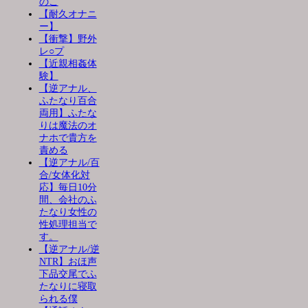
のこ
【耐久オナニ
ー】
【衝撃】野外
レ○プ
【近親相姦体
験】
【逆アナル、
ふたなり百合
両用】ふたな
りは魔法のオ
ナホで貴方を
責める
【逆アナル/百
合/女体化対
応】毎日10分
間、会社のふ
たなり女性の
性処理担当で
す。
【逆アナル/逆
NTR】おほ声
下品交尾でふ
たなりに寝取
られる僕