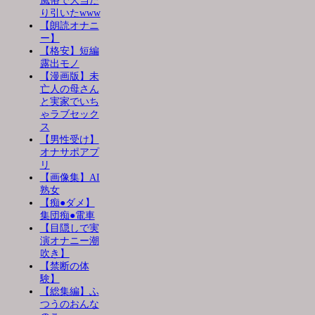
風俗で大当た
り引いたwww
【朗読オナニ
ー】
【格安】短編
露出モノ
【漫画版】未
亡人の母さん
と実家でいち
ゃラブセック
ス
【男性受け】
オナサポアプ
リ
【画像集】AI
熟女
【痴●ダメ】
集団痴●電車
【目隠しで実
演オナニー潮
吹き】
【禁断の体
験】
【総集編】ふ
つうのおんな