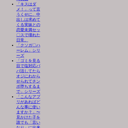
「キスはダ
メ！」って言
うくせに、中
出しは求めて
くる実妹との
恋愛未満セッ
〇スで壊れた
日常。
「クソガ〇ハ
ーレム」シリ
ーズ
「ゴミを見る
目で塩対応パ
パ活してたら
オジにわから
せられてチン
ポ堕ちするま
で」シリーズ
「こんなアプ
リがあればど
んな事に使い
ますか？」〜
見かけた子を
誰でも「言い
なり」に出来