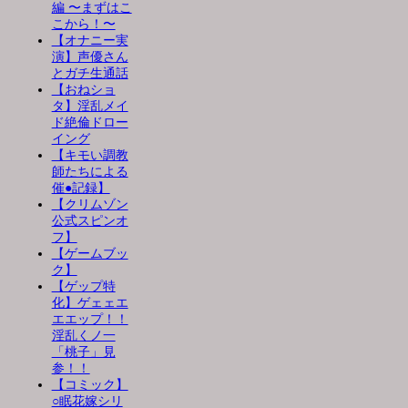
編 〜まずはこ
こから！〜
【オナニー実
演】声優さん
とガチ生通話
【おねショ
タ】淫乱メイ
ド絶倫ドロー
イング
【キモい調教
師たちによる
催●記録】
【クリムゾン
公式スピンオ
フ】
【ゲームブッ
ク】
【ゲップ特
化】ゲェェエ
エエップ！！
淫乱くノ一
「桃子」見
参！！
【コミック】
○眠花嫁シリ