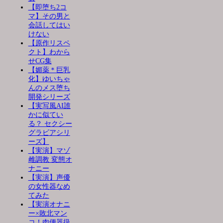
【即堕ち2コ
マ】その男と
会話してはい
けない
【原作リスペ
クト】わから
せCG集
【媚薬＊巨乳
化】ゆいちゃ
んのメス堕ち
開発シリーズ
【実写風AI誰
かに似てい
る？ セクシー
グラビアシリ
ーズ】
【実演】マゾ
雌調教 変態オ
ナニー
【実演】声優
の女性器なめ
てみた
【実演オナニ
ー×敗北マン
コ！肉便器扱