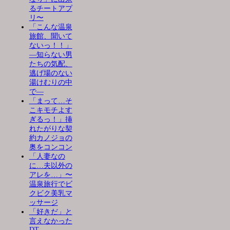
るチートアプ
リ〜
「こんな温泉
旅館、聞いて
ないっ！！」
―知らない男
たちの気配、
逃げ場のない
湯けむりの中
で―
「まって…そ
こキモチよす
ぎるっ！」挿
れたがりな契
約カノジョの
奥をコンコン
「人妻なの
に…夫以外の
アレを…」〜
温泉旅行でビ
クビク美乳マ
ッサージ
「好きだ」と
言えなかった
DT