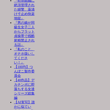
『犯罪組織に
絶頂管理され
た婦警、薬漬
け寸止め快楽
地獄』
『男の娘が同
級生女子二人
からフラット
貞操帯で残酷
射精禁止され
る話』
『私のこと、
オナホ扱いし
てくださ
い！』
【100均】つ
んぽこ製作委
員会
【40作品】デ
カチンポに即
落ちする女達
シリーズ総集
編
【AI実写】誰
かに似てい