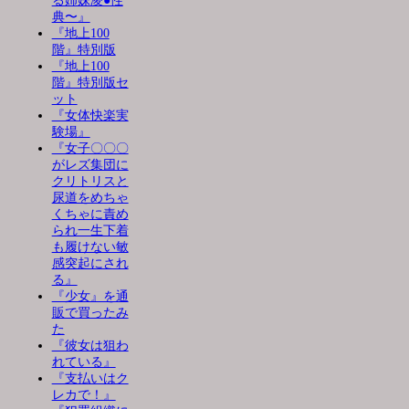
る姉妹凌●性
典〜』
『地上100
階』特別版
『地上100
階』特別版セ
ット
『女体快楽実
験場』
『女子〇〇〇
がレズ集団に
クリトリスと
尿道をめちゃ
くちゃに責め
られ一生下着
も履けない敏
感突起にされ
る』
『少女』を通
販で買ったみ
た
『彼女は狙わ
れている』
『支払いはク
レカで！』