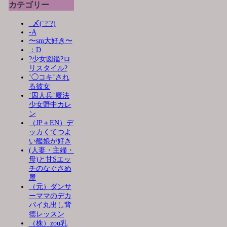
カテゴリー
_〆(´?`?)
-A
〜sm大好き〜
：D
?少女図鑑?ロ
リスタイル?
’◯コキ’され
る彼女
’囚人兵’魔法
少女野中カレ
ン
（JP＋EN）デ
ッカくてつよ
い艦娘が好き
(人妻・主婦・
母)と甘Sエッ
チのなぐさめ
屋
（元）ダンサ
ーママのデカ
パイ丸出し背
徳レッスン
（株）zou乳