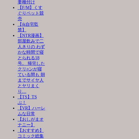
妻種付け
【F/M】くす
ぐりペット競
売
【jk自宅監
禁】
【NTR漫画】
部屋飲みで二
人きりの わず
かな時間で寝
とられる18
号。 帰宅した
クリ○ンが寝
ている間も 朝
までサイヤ人
とヤリまく
り…
【TS】TS
ぶ！
【VR】ハーレ
ムな日常
【おしがまオ
ナニー】
【おすすめ】
コミック総集