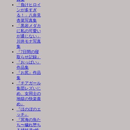
「負けヒロイ
ンが多すぎ
る！」八奈見
杏菜写真集
「黒岩メダカ
に私の可愛い
が通じない」
川井モナ写真
集
『7日間の寝
取らせ記録』
『おっぱい』
作品集
『お尻』作品
集
『チアガール
集団レズいじ
め、女同士の
地獄の快楽責
め』
『ほのぼのエ
ッチ』
『冥海の魚た
ち〜穢れ堕ち