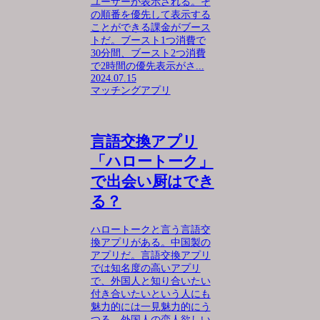
ユーザーが表示される。そ
の順番を優先して表示する
ことができる課金がブース
トだ。ブースト1つ消費で
30分間、ブースト2つ消費
で2時間の優先表示がさ...
2024.07.15
マッチングアプリ
言語交換アプリ
「ハロートーク」
で出会い厨はでき
る？
ハロートークと言う言語交
換アプリがある。中国製の
アプリだ。言語交換アプリ
では知名度の高いアプリ
で、外国人と知り合いたい
付き合いたいという人にも
魅力的には一見魅力的にう
つる。外国人の恋人欲しい