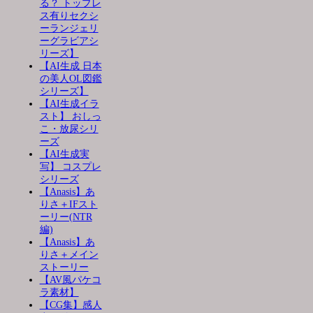
る？ トップレ
ス有りセクシ
ーランジェリ
ーグラビアシ
リーズ】
【AI生成 日本
の美人OL図鑑
シリーズ】
【AI生成イラ
スト】 おしっ
こ・放尿シリ
ーズ
【AI生成実
写】 コスプレ
シリーズ
【Anasis】あ
りさ＋IFスト
ーリー(NTR
編)
【Anasis】あ
りさ＋メイン
ストーリー
【AV風パケコ
ラ素材】
【CG集】感人