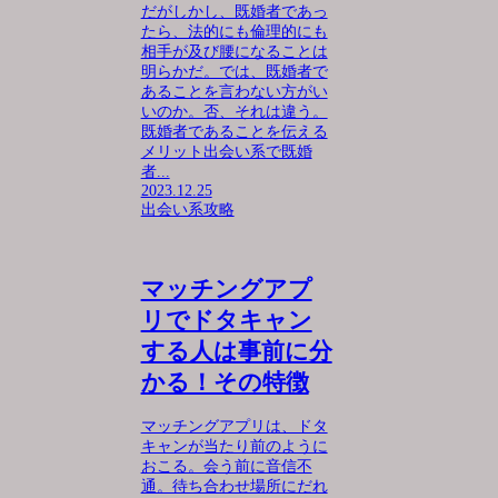
だがしかし、既婚者であっ
たら、法的にも倫理的にも
相手が及び腰になることは
明らかだ。では、既婚者で
あることを言わない方がい
いのか。否、それは違う。
既婚者であることを伝える
メリット出会い系で既婚
者...
2023.12.25
出会い系攻略
マッチングアプ
リでドタキャン
する人は事前に分
かる！その特徴
マッチングアプリは、ドタ
キャンが当たり前のように
おこる。会う前に音信不
通。待ち合わせ場所にだれ