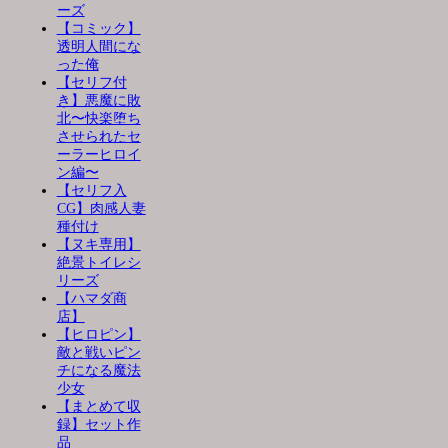
ーズ
【コミック】
透明人間にな
った俺
【セリフ付
き】悪魔に敗
北〜快楽堕ち
させられたセ
ーラーヒロイ
ン編〜
【セリフ入
CG】肉感人妻
種付け
【ヌキ専用】
絶景トイレシ
リーズ
【ハマダ商
店】
【ヒロピン】
敵と戦いピン
チになる魔法
少女
【まとめて収
録】セット作
品