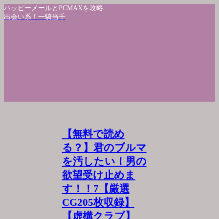
ハッピーメールとPCMAXを攻略
出会い系！一騎当千
【無料で読め
る？】君のブルマ
を汚したい！男の
欲望受け止めま
す！！7【厳選
CG205枚収録】
【虚構クラブ】