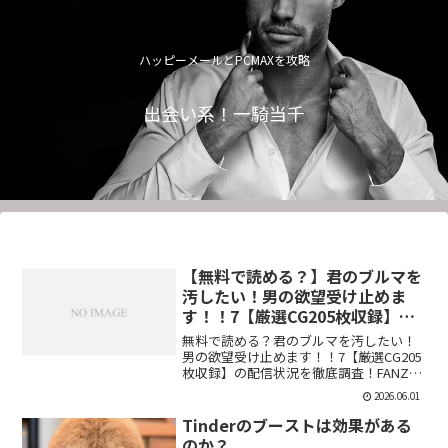
ハッピーメールとPCMAXを攻略
出会い系！一騎当千
【無料で読める？】君のブルマを
汚したい！男の欲望受け止めま
す！！7【厳選CG205枚収録】
【虚構クラブ】
無料で読める？君のブルマを汚したい！
男の欲望受け止めます！！7【厳選CG205
枚収録】の配信状況を徹底調査！FANZA
での販売形式やサンプル視聴、レビュー
2026.06.01
評価もまとめています。今すぐチェッ
ク！【d_544876】
Tinderのブーストは効果がある
のか？