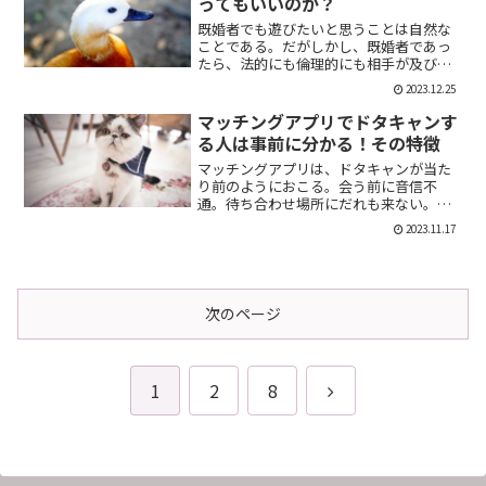
ってもいいのか？
既婚者でも遊びたいと思うことは自然な
ことである。だがしかし、既婚者であっ
たら、法的にも倫理的にも相手が及び腰
になることは明らかだ。では、既婚者で
2023.12.25
あることを言わない方がいいのか。否、
それは違う。既婚者であることを伝える
マッチングアプリでドタキャンす
メリット出会い系で既婚者...
る人は事前に分かる！その特徴
マッチングアプリは、ドタキャンが当た
り前のようにおこる。会う前に音信不
通。待ち合わせ場所にだれも来ない。そ
んなの普通だ。迷惑な話だが、このドタ
2023.11.17
キャン野郎どもは見分けることができ
る。今回は、それを伝授したい。ドタキ
ャンをする人の特徴ドタキャン...
次のページ
次
1
2
8
へ