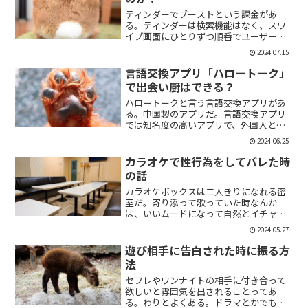
ティンダーでブーストという課金があ
る。ティンダーは検索機能はなく、スワ
イプ画面にひとりずつ順番でユーザーが
表示される。その順番を優先して表示す
2024.07.15
ることができる課金がブーストだ。ブー
スト1つ消費で30分間、ブースト2つ消費
言語交換アプリ「ハロートーク」
で2時間の優先表示がさ...
で出会い厨はできる？
ハロートークと言う言語交換アプリがあ
る。中国製のアプリだ。言語交換アプリ
では知名度の高いアプリで、外国人と知
り合いたい付き合いたいという人にも魅
2024.06.25
力的には一見魅力的にうつる。外国人の
恋人欲しいよな。俺もエマワトソンと結
カラオケで性行為をしてバレた時
婚してえ。ではハロートー...
の話
カラオケボックスは二人きりになれる密
室だ。寄り添って歌っていた時なんか
は、いいムードになって自然とイチャイ
チャしはじめてしまうこともある。俺も
2024.05.27
よく出会い系で知り合った人とカラオケ
にいったりする。相手もその気だったり
遊び相手に告白された時に振る方
するから、なんかいいムード...
法
セフレやワンナイトの相手に付き合って
欲しいと雰囲気を出されることってあ
る。わりとよくある。ドラマとかでも、