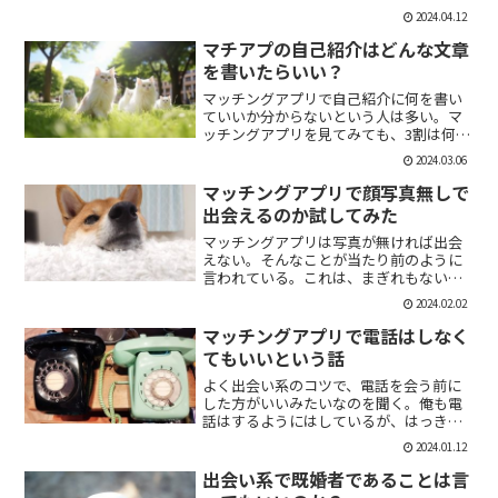
「1回やっただけで恋人面するな。」みた
2024.04.12
いなのがあるけど、現実でもよくある。
そんな時に、相手を気付つけずいかに波
マチアプの自己紹介はどんな文章
風立てずに振るか。遊び人...
を書いたらいい？
マッチングアプリで自己紹介に何を書い
ていいか分からないという人は多い。マ
ッチングアプリを見てみても、3割は何も
書いていない人がいる。なかには、何を
2024.03.06
書いていいか分かりませんー。とだけ書
いている人も。なので、今回の記事はマ
マッチングアプリで顔写真無しで
チアプのプロフィールの...
出会えるのか試してみた
マッチングアプリは写真が無ければ出会
えない。そんなことが当たり前のように
言われている。これは、まぎれもない事
実だと思う。自分が使う時に写真を載せ
2024.02.02
ていない人は無視するし、相手をするに
しても適当にあしらう。写真無しで出会
マッチングアプリで電話はしなく
えるのは、お金が発生する...
てもいいという話
よく出会い系のコツで、電話を会う前に
した方がいいみたいなのを聞く。俺も電
話はするようにはしているが、はっきり
言っちゃうと電話なんていらない。よっ
2024.01.12
ぽど話術や声に自信ある人だけすればい
いと思っている。では、その理由を語っ
出会い系で既婚者であることは言
ていこう。電話を嫌がる人...