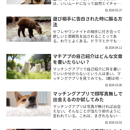
は、いいムードになって自然とイチャイ
チャしはじめてしまうこともある。俺も
2024.05.27
よく出会い系で知り合った人とカラオケ
にいったりする。相手もその気だったり
遊び相手に告白された時に振る方
するから、なんかいいムード...
法
セフレやワンナイトの相手に付き合って
欲しいと雰囲気を出されることってあ
る。わりとよくある。ドラマとかでも、
「1回やっただけで恋人面するな。」みた
2024.04.12
いなのがあるけど、現実でもよくある。
そんな時に、相手を気付つけずいかに波
マチアプの自己紹介はどんな文章
風立てずに振るか。遊び人...
を書いたらいい？
マッチングアプリで自己紹介に何を書い
ていいか分からないという人は多い。マ
ッチングアプリを見てみても、3割は何も
書いていない人がいる。なかには、何を
2024.03.06
書いていいか分かりませんー。とだけ書
いている人も。なので、今回の記事はマ
マッチングアプリで顔写真無しで
チアプのプロフィールの...
出会えるのか試してみた
マッチングアプリは写真が無ければ出会
えない。そんなことが当たり前のように
言われている。これは、まぎれもない事
実だと思う。自分が使う時に写真を載せ
2024.02.02
ていない人は無視するし、相手をするに
しても適当にあしらう。写真無しで出会