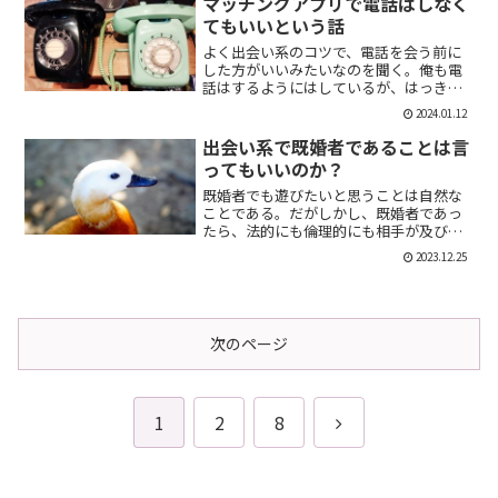
マッチングアプリで電話はしなく
えるのは、お金が発生する...
てもいいという話
よく出会い系のコツで、電話を会う前に
した方がいいみたいなのを聞く。俺も電
話はするようにはしているが、はっきり
言っちゃうと電話なんていらない。よっ
2024.01.12
ぽど話術や声に自信ある人だけすればい
いと思っている。では、その理由を語っ
出会い系で既婚者であることは言
ていこう。電話を嫌がる人...
ってもいいのか？
既婚者でも遊びたいと思うことは自然な
ことである。だがしかし、既婚者であっ
たら、法的にも倫理的にも相手が及び腰
になることは明らかだ。では、既婚者で
2023.12.25
あることを言わない方がいいのか。否、
それは違う。既婚者であることを伝える
メリット出会い系で既婚者...
次のページ
次
1
2
8
へ