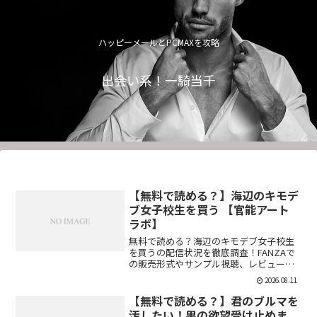
ハッピーメールとPCMAXを攻略
出会い系！一騎当千
【無料で読める？】海辺のキモデ
ブ女子校生を買う 【官能アート
ラボ】
無料で読める？海辺のキモデブ女子校生
を買うの配信状況を徹底調査！FANZAで
の販売形式やサンプル視聴、レビュー評
価もまとめています。今すぐチェック！
2026.08.11
【d_645273】
【無料で読める？】君のブルマを
汚したい！男の欲望受け止めま