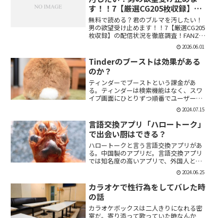
す！！7【厳選CG205枚収録】
【虚構クラブ】
無料で読める？君のブルマを汚したい！
男の欲望受け止めます！！7【厳選CG205
枚収録】の配信状況を徹底調査！FANZA
での販売形式やサンプル視聴、レビュー
2026.06.01
評価もまとめています。今すぐチェッ
ク！【d_544876】
Tinderのブーストは効果がある
のか？
ティンダーでブーストという課金があ
る。ティンダーは検索機能はなく、スワ
イプ画面にひとりずつ順番でユーザーが
表示される。その順番を優先して表示す
2024.07.15
ることができる課金がブーストだ。ブー
スト1つ消費で30分間、ブースト2つ消費
言語交換アプリ「ハロートーク」
で2時間の優先表示がさ...
で出会い厨はできる？
ハロートークと言う言語交換アプリがあ
る。中国製のアプリだ。言語交換アプリ
では知名度の高いアプリで、外国人と知
り合いたい付き合いたいという人にも魅
2024.06.25
力的には一見魅力的にうつる。外国人の
恋人欲しいよな。俺もエマワトソンと結
カラオケで性行為をしてバレた時
婚してえ。ではハロートー...
の話
カラオケボックスは二人きりになれる密
室だ。寄り添って歌っていた時なんか