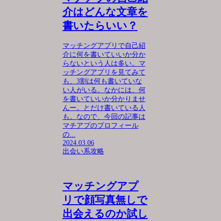
介はどんな文章を
書いたらいい？
マッチングアプリで自己紹
介に何を書いていいか分か
らないという人は多い。マ
ッチングアプリを見てみて
も、3割は何も書いていな
い人がいる。なかには、何
を書いていいか分かりませ
んー。とだけ書いている人
も。なので、今回の記事は
マチアプのプロフィール
の...
2024.03.06
出会い系攻略
マッチングアプ
リで顔写真無しで
出会えるのか試し