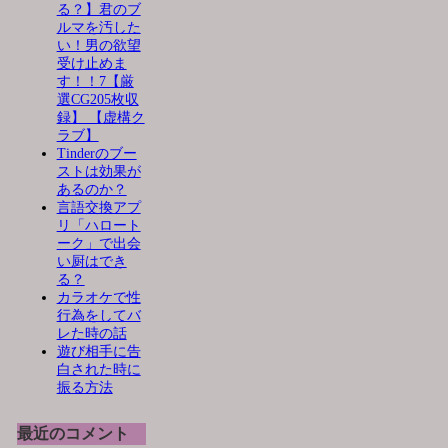
る？】君のブ
ルマを汚した
い！男の欲望
受け止めま
す！！7【厳
選CG205枚収
録】 【虚構ク
ラブ】
Tinderのブー
ストは効果が
あるのか？
言語交換アプ
リ「ハロート
ーク」で出会
い厨はでき
る？
カラオケで性
行為をしてバ
レた時の話
遊び相手に告
白された時に
振る方法
最近のコメント