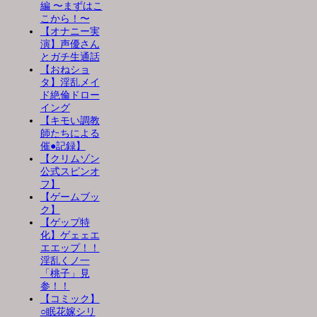
編 〜まずはこ
こから！〜
【オナニー実
演】声優さん
とガチ生通話
【おねショ
タ】淫乱メイ
ド絶倫ドロー
イング
【キモい調教
師たちによる
催●記録】
【クリムゾン
公式スピンオ
フ】
【ゲームブッ
ク】
【ゲップ特
化】ゲェェエ
エエップ！！
淫乱くノ一
「桃子」見
参！！
【コミック】
○眠花嫁シリ