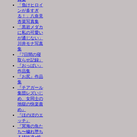
「負けヒロイ
ンが多すぎ
る！」八奈見
杏菜写真集
「黒岩メダカ
に私の可愛い
が通じない」
川井モナ写真
集
『7日間の寝
取らせ記録』
『おっぱい』
作品集
『お尻』作品
集
『チアガール
集団レズいじ
め、女同士の
地獄の快楽責
め』
『ほのぼのエ
ッチ』
『冥海の魚た
ち〜穢れ堕ち