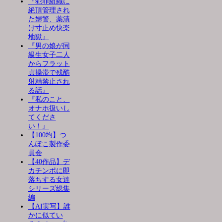
『犯罪組織に
絶頂管理され
た婦警、薬漬
け寸止め快楽
地獄』
『男の娘が同
級生女子二人
からフラット
貞操帯で残酷
射精禁止され
る話』
『私のこと、
オナホ扱いし
てくださ
い！』
【100均】つ
んぽこ製作委
員会
【40作品】デ
カチンポに即
落ちする女達
シリーズ総集
編
【AI実写】誰
かに似てい