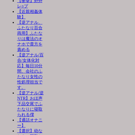
【衝撃】野外
レ○プ
【近親相姦体
験】
【逆アナル、
ふたなり百合
両用】ふたな
りは魔法のオ
ナホで貴方を
責める
【逆アナル/百
合/女体化対
応】毎日10分
間、会社のふ
たなり女性の
性処理担当で
す。
【逆アナル/逆
NTR】おほ声
下品交尾でふ
たなりに寝取
られる僕
【通話オナニ
ー】
【選択】幼な