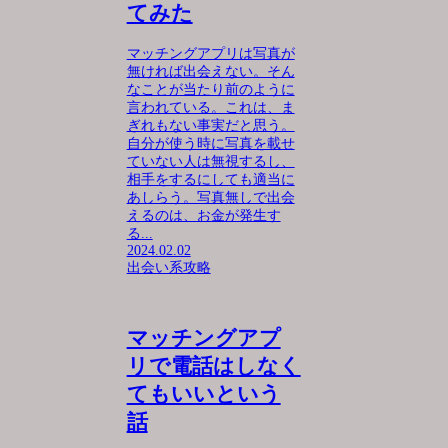
てみた
マッチングアプリは写真が
無ければ出会えない。そん
なことが当たり前のように
言われている。これは、ま
ぎれもない事実だと思う。
自分が使う時に写真を載せ
ていない人は無視するし、
相手をするにしても適当に
あしらう。写真無しで出会
えるのは、お金が発生す
る...
2024.02.02
出会い系攻略
マッチングアプ
リで電話はしなく
てもいいという
話