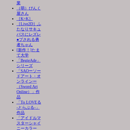
業
（萌）ぴんく
屋さん
［K=K］
［Live2D］ふ
たなりサキュ
バスにレズレ
●プされる勇
者ちゃん
[新作！]たま
て大学
「BegieAde」
シリーズ
「SAOーソー
ドアート・オ
ンラインー
（Sword Art
Online）」作
品
「To LOVEる
-とらぶる-」
作品
「アイドルマ
スターシャイ
ニーカラー