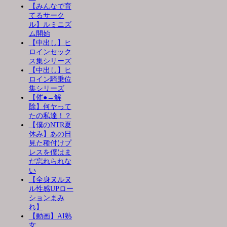
【みんなで育
てるサーク
ル】ルミニズ
ム開始
【中出し】ヒ
ロインセック
ス集シリーズ
【中出し】ヒ
ロイン騎乗位
集シリーズ
【催●→解
除】何ヤって
たの私達！？
【僕のNTR夏
休み】あの日
見た種付けプ
レスを僕はま
だ忘れられな
い
【全身ヌルヌ
ル性感UPロー
ションまみ
れ】
【動画】AI熟
女