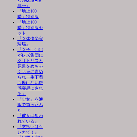
る姉妹凌●性
典〜』
『地上100
階』特別版
『地上100
階』特別版セ
ット
『女体快楽実
験場』
『女子〇〇〇
がレズ集団に
クリトリスと
尿道をめちゃ
くちゃに責め
られ一生下着
も履けない敏
感突起にされ
る』
『少女』を通
販で買ったみ
た
『彼女は狙わ
れている』
『支払いはク
レカで！』