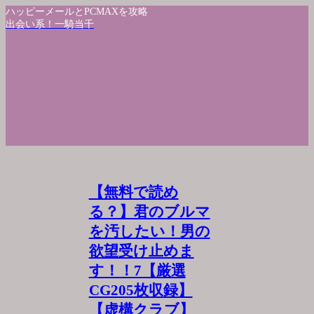
ハッピーメールとPCMAXを攻略
出会い系！一騎当千
【無料で読め
る？】君のブルマ
を汚したい！男の
欲望受け止めま
す！！7【厳選
CG205枚収録】
【虚構クラブ】