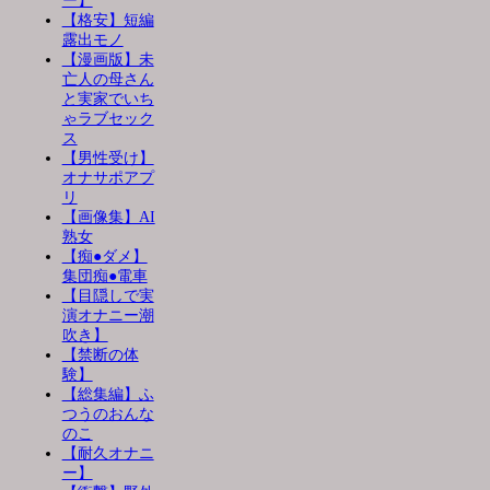
ー】
【格安】短編
露出モノ
【漫画版】未
亡人の母さん
と実家でいち
ゃラブセック
ス
【男性受け】
オナサポアプ
リ
【画像集】AI
熟女
【痴●ダメ】
集団痴●電車
【目隠しで実
演オナニー潮
吹き】
【禁断の体
験】
【総集編】ふ
つうのおんな
のこ
【耐久オナニ
ー】