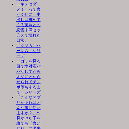
「キスはダ
メ！」って言
うくせに、中
出しは求めて
くる実妹との
恋愛未満セッ
〇スで壊れた
日常。
「クソガ〇ハ
ーレム」シリ
ーズ
「ゴミを見る
目で塩対応パ
パ活してたら
オジにわから
せられてチン
ポ堕ちするま
で」シリーズ
「こんなアプ
リがあればど
んな事に使い
ますか？」〜
見かけた子を
誰でも「言い
なり」に出来