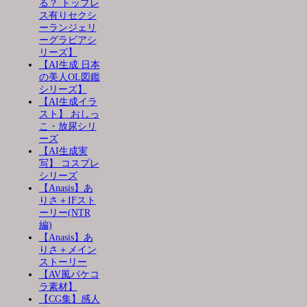
る？ トップレ
ス有りセクシ
ーランジェリ
ーグラビアシ
リーズ】
【AI生成 日本
の美人OL図鑑
シリーズ】
【AI生成イラ
スト】 おしっ
こ・放尿シリ
ーズ
【AI生成実
写】 コスプレ
シリーズ
【Anasis】あ
りさ＋IFスト
ーリー(NTR
編)
【Anasis】あ
りさ＋メイン
ストーリー
【AV風パケコ
ラ素材】
【CG集】感人