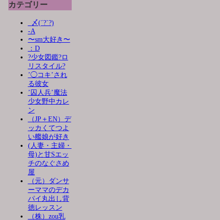
カテゴリー
_〆(´?`?)
-A
〜sm大好き〜
：D
?少女図鑑?ロ
リスタイル?
’◯コキ’され
る彼女
’囚人兵’魔法
少女野中カレ
ン
（JP＋EN）デ
ッカくてつよ
い艦娘が好き
(人妻・主婦・
母)と甘Sエッ
チのなぐさめ
屋
（元）ダンサ
ーママのデカ
パイ丸出し背
徳レッスン
（株）zou乳