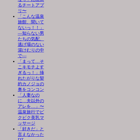
るチートアプ
リ〜
「こんな温泉
旅館、聞いて
ないっ！！」
―知らない男
たちの気配、
逃げ場のない
湯けむりの中
で―
「まって…そ
こキモチよす
ぎるっ！」挿
れたがりな契
約カノジョの
奥をコンコン
「人妻なの
に…夫以外の
アレを…」〜
温泉旅行でビ
クビク美乳マ
ッサージ
「好きだ」と
言えなかった
DT