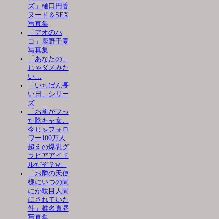
ズ」樋口円香
ヌード＆SEX
写真集
「アオのハ
コ」鹿野千夏
写真集
「あなたの」
じゃダメみた
い…
「いちばん長
い日」シリー
ズ
「お前がフっ
た陰キャ女、
今じゃフォロ
ワー100万人
超えの爆乳グ
ラビアアイド
ルだぞ？w」
「お隣の天使
様にいつの間
にか駄目人間
にされていた
件」椎名真昼
写真集