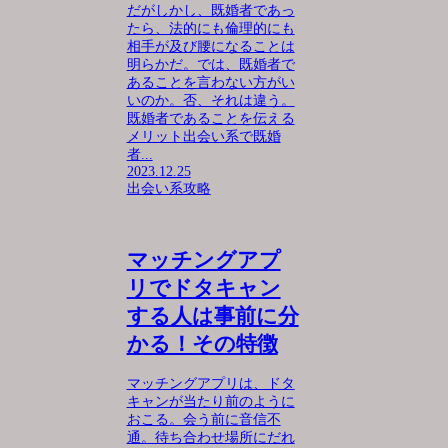
だがしかし、既婚者であっ
たら、法的にも倫理的にも
相手が及び腰になることは
明らかだ。では、既婚者で
あることを言わない方がい
いのか。否、それは違う。
既婚者であることを伝える
メリット出会い系で既婚
者...
2023.12.25
出会い系攻略
マッチングアプ
リでドタキャン
する人は事前に分
かる！その特徴
マッチングアプリは、ドタ
キャンが当たり前のように
おこる。会う前に音信不
通。待ち合わせ場所にだれ