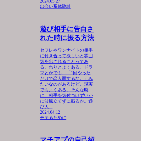
2024.05.27
出会い系体験談
遊び相手に告白さ
れた時に振る方法
セフレやワンナイトの相手
に付き合って欲しいと雰囲
気を出されることってあ
る。わりとよくある。ドラ
マとかでも、「1回やった
だけで恋人面するな。」み
たいなのがあるけど、現実
でもよくある。そんな時
に、相手を気付つけずいか
に波風立てずに振るか。遊
び人...
2024.04.12
モテるために
マチアプの自己紹