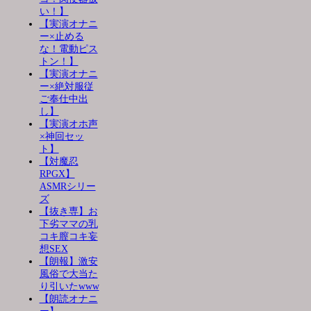
い！】
【実演オナニ
ー×止める
な！電動ピス
トン！】
【実演オナニ
ー×絶対服従
ご奉仕中出
し】
【実演オホ声
×神回セッ
ト】
【対魔忍
RPGX】
ASMRシリー
ズ
【抜き専】お
下劣ママの乳
コキ膣コキ妄
想SEX
【朗報】激安
風俗で大当た
り引いたwww
【朗読オナニ