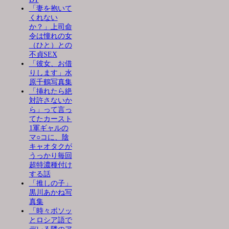
「妻を抱いて
くれない
か？」上司命
令は憧れの女
（ひと）との
不貞SEX
「彼女、お借
りします」水
原千鶴写真集
「挿れたら絶
対許さないか
ら」って言っ
てたカースト
1軍ギャルの
マ○コに、陰
キャオタクが
うっかり毎回
超特濃種付け
する話
「推しの子」
黒川あかね写
真集
「時々ボソッ
とロシア語で