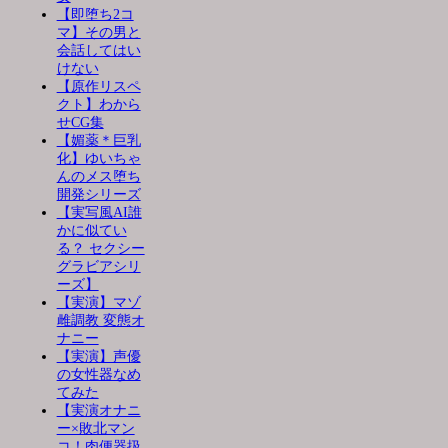
【即堕ち2コ
マ】その男と
会話してはい
けない
【原作リスペ
クト】わから
せCG集
【媚薬＊巨乳
化】ゆいちゃ
んのメス堕ち
開発シリーズ
【実写風AI誰
かに似てい
る？ セクシー
グラビアシリ
ーズ】
【実演】マゾ
雌調教 変態オ
ナニー
【実演】声優
の女性器なめ
てみた
【実演オナニ
ー×敗北マン
コ！肉便器扱