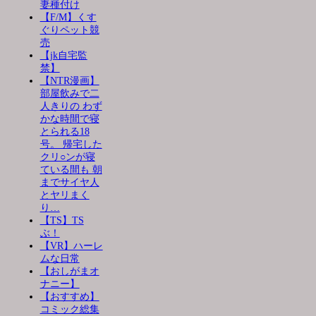
妻種付け
【F/M】くす
ぐりペット競
売
【jk自宅監
禁】
【NTR漫画】
部屋飲みで二
人きりの わず
かな時間で寝
とられる18
号。 帰宅した
クリ○ンが寝
ている間も 朝
までサイヤ人
とヤリまく
り…
【TS】TS
ぶ！
【VR】ハーレ
ムな日常
【おしがまオ
ナニー】
【おすすめ】
コミック総集