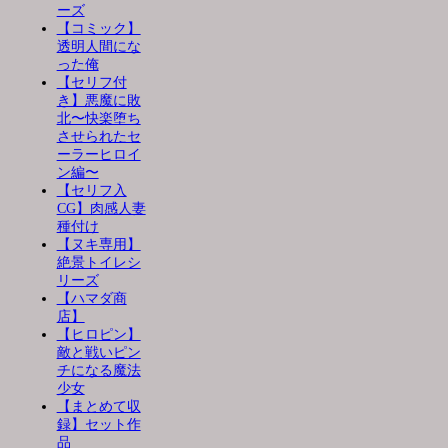
ーズ
【コミック】
透明人間にな
った俺
【セリフ付
き】悪魔に敗
北〜快楽堕ち
させられたセ
ーラーヒロイ
ン編〜
【セリフ入
CG】肉感人妻
種付け
【ヌキ専用】
絶景トイレシ
リーズ
【ハマダ商
店】
【ヒロピン】
敵と戦いピン
チになる魔法
少女
【まとめて収
録】セット作
品