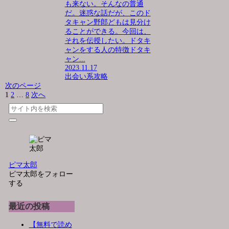
も来ない。そんなの普通
だ。迷惑な話だが、このド
タキャン野郎どもは見分け
ることができる。今回は、
それを伝授したい。ドタキ
ャンをする人の特徴ドタキ
ャン...
2023.11.17
出会い系攻略
次のページ
1
2
…
8
次へ
ピマ太郎
ピマ太郎をフォロー
する
最近の投稿
【無料で読め