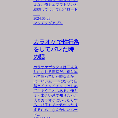
よな。俺もエマワトソンと
結婚してえ。ではハロート
ー...
2024.06.25
マッチングアプリ
カラオケで性行為
をしてバレた時
の話
カラオケボックスは二人き
りになれる密室だ。寄り添
って歌っていた時なんか
は、いいムードになって自
然とイチャイチャしはじめ
てしまうこともある。俺も
よく出会い系で知り合った
人とカラオケにいったりす
る。相手もその気だったり
するから、なんかいいムー
ド...