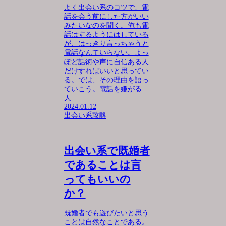
よく出会い系のコツで、電
話を会う前にした方がいい
みたいなのを聞く。俺も電
話はするようにはしている
が、はっきり言っちゃうと
電話なんていらない。よっ
ぽど話術や声に自信ある人
だけすればいいと思ってい
る。では、その理由を語っ
ていこう。電話を嫌がる
人...
2024.01.12
出会い系攻略
出会い系で既婚者
であることは言
ってもいいの
か？
既婚者でも遊びたいと思う
ことは自然なことである。