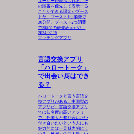
ユーザーが表示される。そ
の順番を優先して表示する
ことができる課金がブース
トだ。ブースト1つ消費で
30分間、ブースト2つ消費
で2時間の優先表示がさ...
2024.07.15
マッチングアプリ
言語交換アプリ
「ハロートーク」
で出会い厨はでき
る？
ハロートークと言う言語交
換アプリがある。中国製の
アプリだ。言語交換アプリ
では知名度の高いアプリ
で、外国人と知り合いたい
付き合いたいという人にも
魅力的には一見魅力的にう
つる。外国人の恋人欲しい