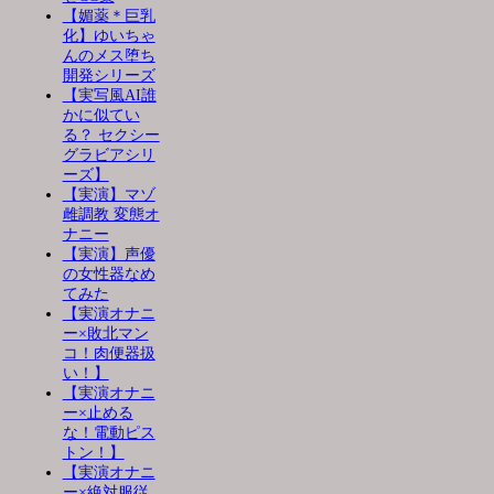
【媚薬＊巨乳
化】ゆいちゃ
んのメス堕ち
開発シリーズ
【実写風AI誰
かに似てい
る？ セクシー
グラビアシリ
ーズ】
【実演】マゾ
雌調教 変態オ
ナニー
【実演】声優
の女性器なめ
てみた
【実演オナニ
ー×敗北マン
コ！肉便器扱
い！】
【実演オナニ
ー×止める
な！電動ピス
トン！】
【実演オナニ
ー×絶対服従