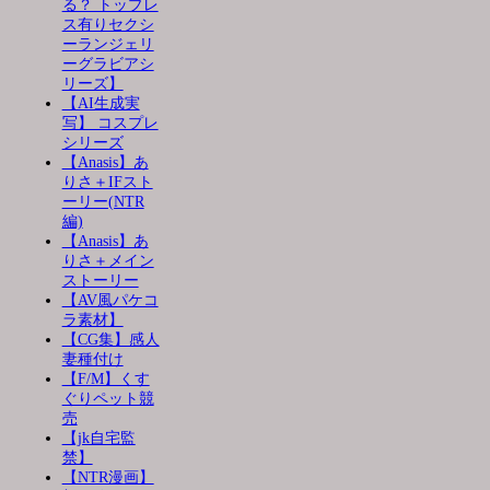
る？ トップレ
ス有りセクシ
ーランジェリ
ーグラビアシ
リーズ】
【AI生成実
写】 コスプレ
シリーズ
【Anasis】あ
りさ＋IFスト
ーリー(NTR
編)
【Anasis】あ
りさ＋メイン
ストーリー
【AV風パケコ
ラ素材】
【CG集】感人
妻種付け
【F/M】くす
ぐりペット競
売
【jk自宅監
禁】
【NTR漫画】