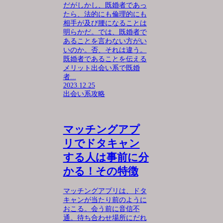
だがしかし、既婚者であっ
たら、法的にも倫理的にも
相手が及び腰になることは
明らかだ。では、既婚者で
あることを言わない方がい
いのか。否、それは違う。
既婚者であることを伝える
メリット出会い系で既婚
者...
2023.12.25
出会い系攻略
マッチングアプ
リでドタキャン
する人は事前に分
かる！その特徴
マッチングアプリは、ドタ
キャンが当たり前のように
おこる。会う前に音信不
通。待ち合わせ場所にだれ