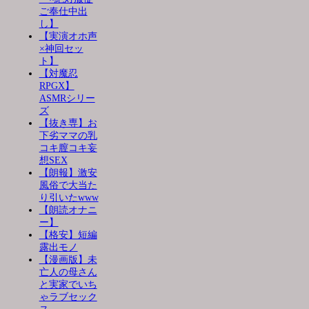
ご奉仕中出
し】
【実演オホ声
×神回セッ
ト】
【対魔忍
RPGX】
ASMRシリー
ズ
【抜き専】お
下劣ママの乳
コキ膣コキ妄
想SEX
【朗報】激安
風俗で大当た
り引いたwww
【朗読オナニ
ー】
【格安】短編
露出モノ
【漫画版】未
亡人の母さん
と実家でいち
ゃラブセック