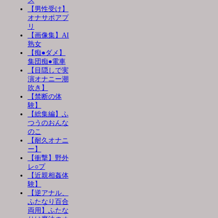
ス
【男性受け】
オナサポアプ
リ
【画像集】AI
熟女
【痴●ダメ】
集団痴●電車
【目隠しで実
演オナニー潮
吹き】
【禁断の体
験】
【総集編】ふ
つうのおんな
のこ
【耐久オナニ
ー】
【衝撃】野外
レ○プ
【近親相姦体
験】
【逆アナル、
ふたなり百合
両用】ふたな