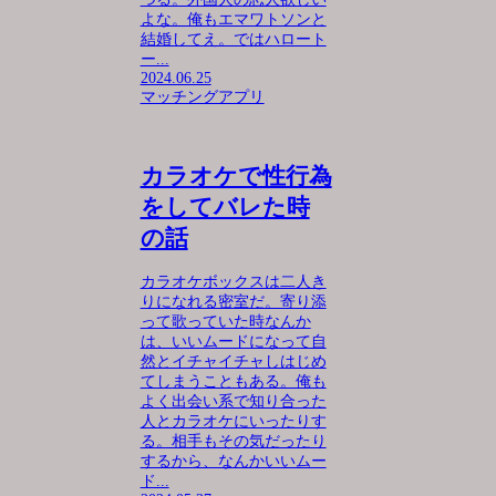
よな。俺もエマワトソンと
結婚してえ。ではハロート
ー...
2024.06.25
マッチングアプリ
カラオケで性行為
をしてバレた時
の話
カラオケボックスは二人き
りになれる密室だ。寄り添
って歌っていた時なんか
は、いいムードになって自
然とイチャイチャしはじめ
てしまうこともある。俺も
よく出会い系で知り合った
人とカラオケにいったりす
る。相手もその気だったり
するから、なんかいいムー
ド...