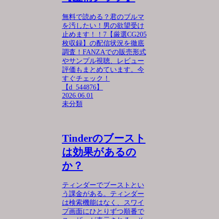
無料で読める？君のブルマ
を汚したい！男の欲望受け
止めます！！7【厳選CG205
枚収録】の配信状況を徹底
調査！FANZAでの販売形式
やサンプル視聴、レビュー
評価もまとめています。今
すぐチェック！
【d_544876】
2026.06.01
未分類
Tinderのブースト
は効果があるの
か？
ティンダーでブーストとい
う課金がある。ティンダー
は検索機能はなく、スワイ
プ画面にひとりずつ順番で