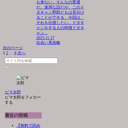
も来ない。そんなの普通
だ。迷惑な話だが、このド
タキャン野郎どもは見分け
ることができる。今回は、
それを伝授したい。ドタキ
ャンをする人の特徴ドタキ
ャン...
2023.11.17
出会い系攻略
次のページ
1
2
…
8
次へ
ピマ太郎
ピマ太郎をフォロー
する
最近の投稿
【無料で読め