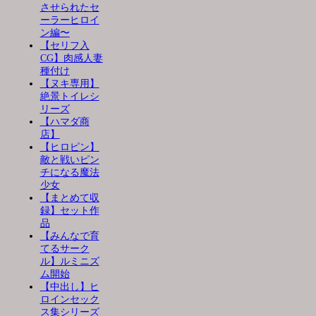
させられたセ
ーラーヒロイ
ン編〜
【セリフ入
CG】肉感人妻
種付け
【ヌキ専用】
絶景トイレシ
リーズ
【ハマダ商
店】
【ヒロピン】
敵と戦いピン
チになる魔法
少女
【まとめて収
録】セット作
品
【みんなで育
てるサーク
ル】ルミニズ
ム開始
【中出し】ヒ
ロインセック
ス集シリーズ