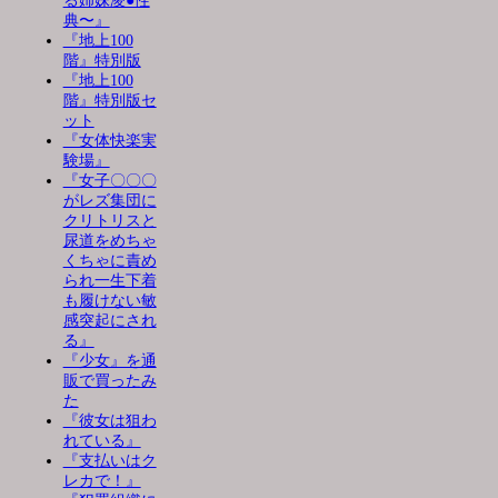
る姉妹凌●性
典〜』
『地上100
階』特別版
『地上100
階』特別版セ
ット
『女体快楽実
験場』
『女子〇〇〇
がレズ集団に
クリトリスと
尿道をめちゃ
くちゃに責め
られ一生下着
も履けない敏
感突起にされ
る』
『少女』を通
販で買ったみ
た
『彼女は狙わ
れている』
『支払いはク
レカで！』