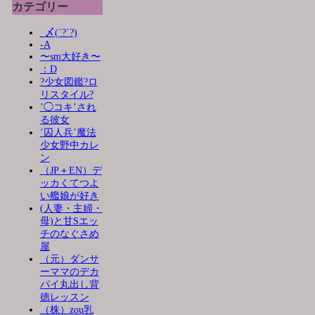
カテゴリー
_〆(´?`?)
-A
〜sm大好き〜
：D
?少女図鑑?ロ
リスタイル?
’◯コキ’され
る彼女
’囚人兵’魔法
少女野中カレ
ン
（JP＋EN）デ
ッカくてつよ
い艦娘が好き
(人妻・主婦・
母)と甘Sエッ
チのなぐさめ
屋
（元）ダンサ
ーママのデカ
パイ丸出し背
徳レッスン
（株）zou乳