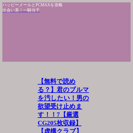
ハッピーメールとPCMAXを攻略
出会い系！一騎当千
【無料で読め
る？】君のブルマ
を汚したい！男の
欲望受け止めま
す！！7【厳選
CG205枚収録】
【虚構クラブ】