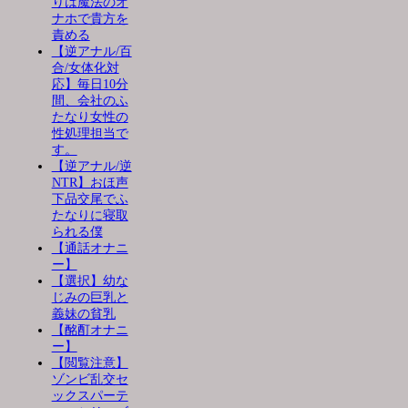
りは魔法のオ
ナホで貴方を
責める
【逆アナル/百
合/女体化対
応】毎日10分
間、会社のふ
たなり女性の
性処理担当で
す。
【逆アナル/逆
NTR】おほ声
下品交尾でふ
たなりに寝取
られる僕
【通話オナニ
ー】
【選択】幼な
じみの巨乳と
義妹の貧乳
【酩酊オナニ
ー】
【閲覧注意】
ゾンビ乱交セ
ックスパーテ