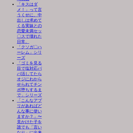
「キスはダ
メ！」って言
うくせに、中
出しは求めて
くる実妹との
恋愛未満セッ
〇スで壊れた
日常。
「クソガ〇ハ
ーレム」シリ
ーズ
「ゴミを見る
目で塩対応パ
パ活してたら
オジにわから
せられてチン
ポ堕ちするま
で」シリーズ
「こんなアプ
リがあればど
んな事に使い
ますか？」〜
見かけた子を
誰でも「言い
なり」に出来