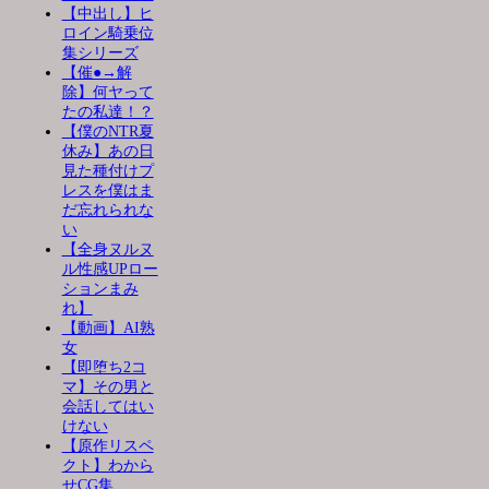
【中出し】ヒ
ロイン騎乗位
集シリーズ
【催●→解
除】何ヤって
たの私達！？
【僕のNTR夏
休み】あの日
見た種付けプ
レスを僕はま
だ忘れられな
い
【全身ヌルヌ
ル性感UPロー
ションまみ
れ】
【動画】AI熟
女
【即堕ち2コ
マ】その男と
会話してはい
けない
【原作リスペ
クト】わから
せCG集