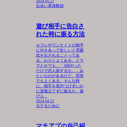
2024.05.27
出会い系体験談
遊び相手に告白さ
れた時に振る方法
セフレやワンナイトの相手
に付き合って欲しいと雰囲
気を出されることってあ
る。わりとよくある。ドラ
マとかでも、「1回やった
だけで恋人面するな。」み
たいなのがあるけど、現実
でもよくある。そんな時
に、相手を気付つけずいか
に波風立てずに振るか。遊
び人...
2024.04.12
モテるために
マチアプの自己紹