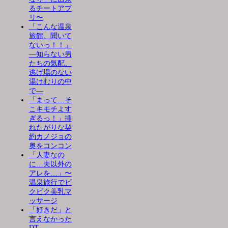
るチートアプ
リ〜
「こんな温泉
旅館、聞いて
ないっ！！」
―知らない男
たちの気配、
逃げ場のない
湯けむりの中
で―
「まって…そ
こキモチよす
ぎるっ！」挿
れたがりな契
約カノジョの
奥をコンコン
「人妻なの
に…夫以外の
アレを…」〜
温泉旅行でビ
クビク美乳マ
ッサージ
「好きだ」と
言えなかった
DT