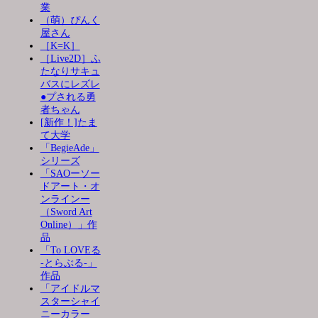
業
（萌）ぴんく
屋さん
［K=K］
［Live2D］ふ
たなりサキュ
バスにレズレ
●プされる勇
者ちゃん
[新作！]たま
て大学
「BegieAde」
シリーズ
「SAOーソー
ドアート・オ
ンラインー
（Sword Art
Online）」作
品
「To LOVEる
-とらぶる-」
作品
「アイドルマ
スターシャイ
ニーカラー