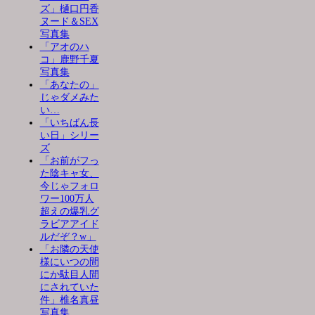
ズ」樋口円香
ヌード＆SEX
写真集
「アオのハ
コ」鹿野千夏
写真集
「あなたの」
じゃダメみた
い…
「いちばん長
い日」シリー
ズ
「お前がフっ
た陰キャ女、
今じゃフォロ
ワー100万人
超えの爆乳グ
ラビアアイド
ルだぞ？w」
「お隣の天使
様にいつの間
にか駄目人間
にされていた
件」椎名真昼
写真集