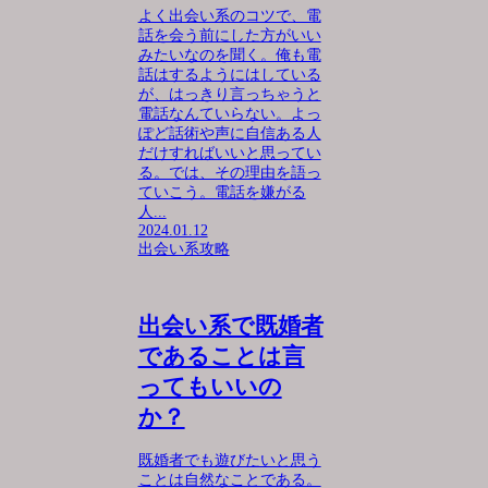
よく出会い系のコツで、電
話を会う前にした方がいい
みたいなのを聞く。俺も電
話はするようにはしている
が、はっきり言っちゃうと
電話なんていらない。よっ
ぽど話術や声に自信ある人
だけすればいいと思ってい
る。では、その理由を語っ
ていこう。電話を嫌がる
人...
2024.01.12
出会い系攻略
出会い系で既婚者
であることは言
ってもいいの
か？
既婚者でも遊びたいと思う
ことは自然なことである。