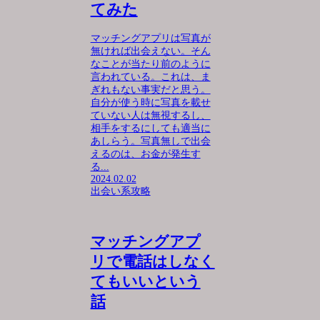
てみた
マッチングアプリは写真が
無ければ出会えない。そん
なことが当たり前のように
言われている。これは、ま
ぎれもない事実だと思う。
自分が使う時に写真を載せ
ていない人は無視するし、
相手をするにしても適当に
あしらう。写真無しで出会
えるのは、お金が発生す
る...
2024.02.02
出会い系攻略
マッチングアプ
リで電話はしなく
てもいいという
話