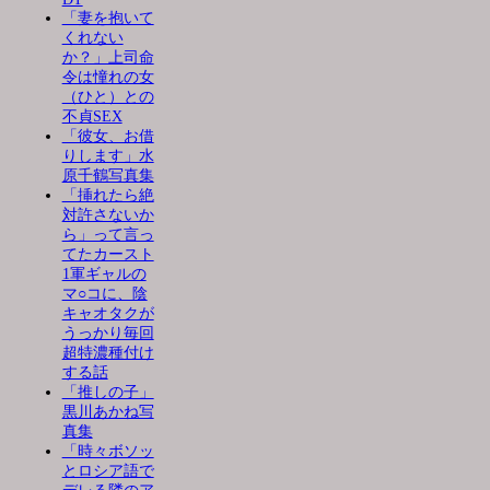
「妻を抱いて
くれない
か？」上司命
令は憧れの女
（ひと）との
不貞SEX
「彼女、お借
りします」水
原千鶴写真集
「挿れたら絶
対許さないか
ら」って言っ
てたカースト
1軍ギャルの
マ○コに、陰
キャオタクが
うっかり毎回
超特濃種付け
する話
「推しの子」
黒川あかね写
真集
「時々ボソッ
とロシア語で