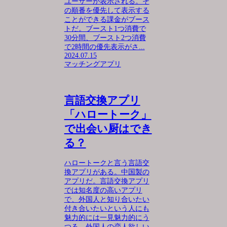
ユーザーが表示される。そ
の順番を優先して表示する
ことができる課金がブース
トだ。ブースト1つ消費で
30分間、ブースト2つ消費
で2時間の優先表示がさ...
2024.07.15
マッチングアプリ
言語交換アプリ
「ハロートーク」
で出会い厨はでき
る？
ハロートークと言う言語交
換アプリがある。中国製の
アプリだ。言語交換アプリ
では知名度の高いアプリ
で、外国人と知り合いたい
付き合いたいという人にも
魅力的には一見魅力的にう
つる。外国人の恋人欲しい