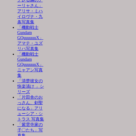
デレる隣のア
ーリャさん」
アリサ・ミハ
イロヴナ・九
条写真集
「機動戦士
Gundam
GQuuuuuuX」
アマテ・ユズ
リハ写真集
「機動戦士
Gundam
GQuuuuuuX」
ニャアン写真
集
「清楚彼女の
快楽漬け 」シ
リーズ
「片田舎のお
っさん、剣聖
になる」アリ
ューシア・シ
トラス 写真集
「紫雲寺家の
子〇たち」写
真集