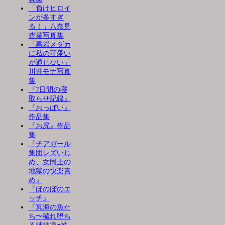
「負けヒロイ
ンが多すぎ
る！」八奈見
杏菜写真集
「黒岩メダカ
に私の可愛い
が通じない」
川井モナ写真
集
『7日間の寝
取らせ記録』
『おっぱい』
作品集
『お尻』作品
集
『チアガール
集団レズいじ
め、女同士の
地獄の快楽責
め』
『ほのぼのエ
ッチ』
『冥海の魚た
ち〜穢れ堕ち