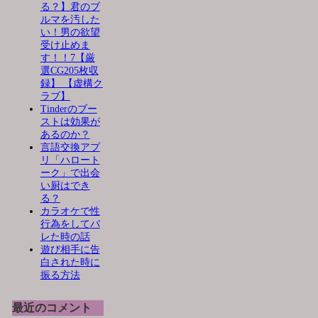
る？】君のブ
ルマを汚した
い！男の欲望
受け止めま
す！！7【厳
選CG205枚収
録】 【虚構ク
ラブ】
Tinderのブー
ストは効果が
あるのか？
言語交換アプ
リ「ハロート
ーク」で出会
い厨はでき
る？
カラオケで性
行為をしてバ
レた時の話
遊び相手に告
白された時に
振る方法
最近のコメント