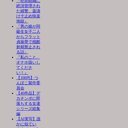
『犯罪組織に
絶頂管理され
た婦警、薬漬
け寸止め快楽
地獄』
『男の娘が同
級生女子二人
からフラット
貞操帯で残酷
射精禁止され
る話』
『私のこと、
オナホ扱いし
てくださ
い！』
【100均】つ
んぽこ製作委
員会
【40作品】デ
カチンポに即
落ちする女達
シリーズ総集
編
【AI実写】誰
かに似てい