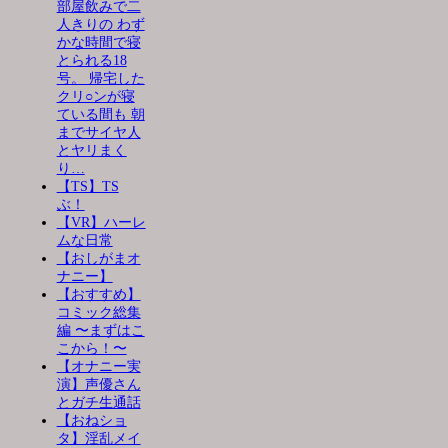
部屋飲みで二
人きりの わず
かな時間で寝
とられる18
号。 帰宅した
クリ○ンが寝
ている間も 朝
までサイヤ人
とヤリまく
り…
【TS】TS
ぶ！
【VR】ハーレ
ムな日常
【おしがまオ
ナニー】
【おすすめ】
コミック総集
編 〜まずはこ
こから！〜
【オナニー実
演】声優さん
とガチ生通話
【おねショ
タ】淫乱メイ