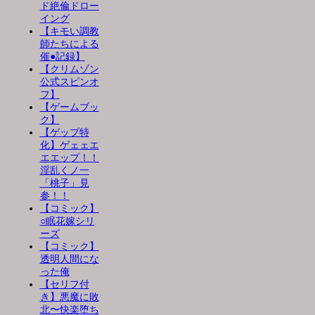
ド絶倫ドロー
イング
【キモい調教
師たちによる
催●記録】
【クリムゾン
公式スピンオ
フ】
【ゲームブッ
ク】
【ゲップ特
化】ゲェェエ
エエップ！！
淫乱くノ一
「桃子」見
参！！
【コミック】
○眠花嫁シリ
ーズ
【コミック】
透明人間にな
った俺
【セリフ付
き】悪魔に敗
北〜快楽堕ち