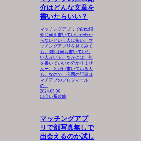
介はどんな文章を
書いたらいい？
マッチングアプリで自己紹
介に何を書いていいか分か
らないという人は多い。マ
ッチングアプリを見てみて
も、3割は何も書いていな
い人がいる。なかには、何
を書いていいか分かりませ
んー。とだけ書いている人
も。なので、今回の記事は
マチアプのプロフィール
の...
2024.03.06
出会い系攻略
マッチングアプ
リで顔写真無しで
出会えるのか試し