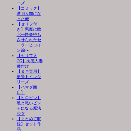
ーズ
【コミック】
透明人間にな
った俺
【セリフ付
き】悪魔に敗
北〜快楽堕ち
させられたセ
ーラーヒロイ
ン編〜
【セリフ入
CG】肉感人妻
種付け
【ヌキ専用】
絶景トイレシ
リーズ
【ハマダ商
店】
【ヒロピン】
敵と戦いピン
チになる魔法
少女
【まとめて収
録】セット作
品