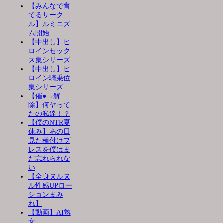
【みんなで育
てるサーク
ル】ルミニズ
ム開始
【中出し】ヒ
ロインセック
ス集シリーズ
【中出し】ヒ
ロイン騎乗位
集シリーズ
【催●→解
除】何ヤって
たの私達！？
【僕のNTR夏
休み】あの日
見た種付けプ
レスを僕はま
だ忘れられな
い
【全身ヌルヌ
ル性感UPロー
ションまみ
れ】
【動画】AI熟
女