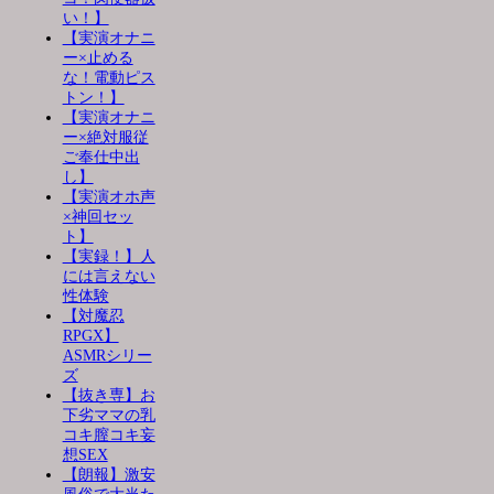
い！】
【実演オナニ
ー×止める
な！電動ピス
トン！】
【実演オナニ
ー×絶対服従
ご奉仕中出
し】
【実演オホ声
×神回セッ
ト】
【実録！】人
には言えない
性体験
【対魔忍
RPGX】
ASMRシリー
ズ
【抜き専】お
下劣ママの乳
コキ膣コキ妄
想SEX
【朗報】激安