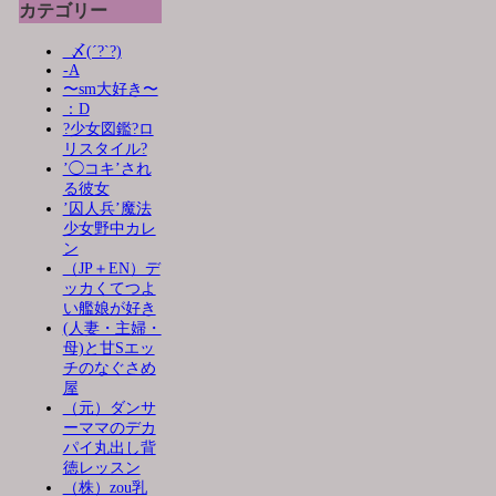
カテゴリー
_〆(´?`?)
-A
〜sm大好き〜
：D
?少女図鑑?ロ
リスタイル?
’◯コキ’され
る彼女
’囚人兵’魔法
少女野中カレ
ン
（JP＋EN）デ
ッカくてつよ
い艦娘が好き
(人妻・主婦・
母)と甘Sエッ
チのなぐさめ
屋
（元）ダンサ
ーママのデカ
パイ丸出し背
徳レッスン
（株）zou乳