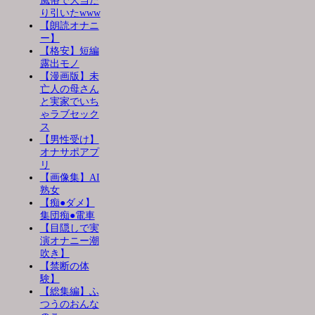
風俗で大当た
り引いたwww
【朗読オナニ
ー】
【格安】短編
露出モノ
【漫画版】未
亡人の母さん
と実家でいち
ゃラブセック
ス
【男性受け】
オナサポアプ
リ
【画像集】AI
熟女
【痴●ダメ】
集団痴●電車
【目隠しで実
演オナニー潮
吹き】
【禁断の体
験】
【総集編】ふ
つうのおんな