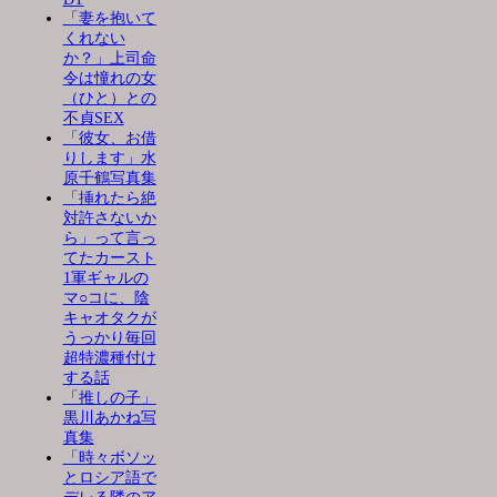
「妻を抱いて
くれない
か？」上司命
令は憧れの女
（ひと）との
不貞SEX
「彼女、お借
りします」水
原千鶴写真集
「挿れたら絶
対許さないか
ら」って言っ
てたカースト
1軍ギャルの
マ○コに、陰
キャオタクが
うっかり毎回
超特濃種付け
する話
「推しの子」
黒川あかね写
真集
「時々ボソッ
とロシア語で