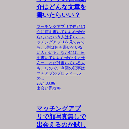
介はどんな文章を
書いたらいい？
マッチングアプリで自己紹
介に何を書いていいか分か
らないという人は多い。マ
ッチングアプリを見てみて
も、3割は何も書いていな
い人がいる。なかには、何
を書いていいか分かりませ
んー。とだけ書いている人
も。なので、今回の記事は
マチアプのプロフィール
の...
2024.03.06
出会い系攻略
マッチングアプ
リで顔写真無しで
出会えるのか試し