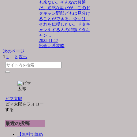
も来ない。そんなの普通
だ。迷惑な話だが、このド
タキャン野郎どもは見分け
ることができる。今回は、
それを伝授したい。ドタキ
ャンをする人の特徴ドタキ
ャン...
2023.11.17
出会い系攻略
次のページ
1
2
…
8
次へ
ピマ太郎
ピマ太郎をフォロー
する
最近の投稿
【無料で読め