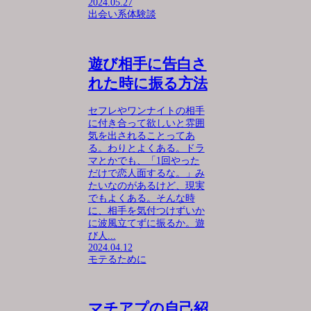
2024.05.27
出会い系体験談
遊び相手に告白さ
れた時に振る方法
セフレやワンナイトの相手
に付き合って欲しいと雰囲
気を出されることってあ
る。わりとよくある。ドラ
マとかでも、「1回やった
だけで恋人面するな。」み
たいなのがあるけど、現実
でもよくある。そんな時
に、相手を気付つけずいか
に波風立てずに振るか。遊
び人...
2024.04.12
モテるために
マチアプの自己紹