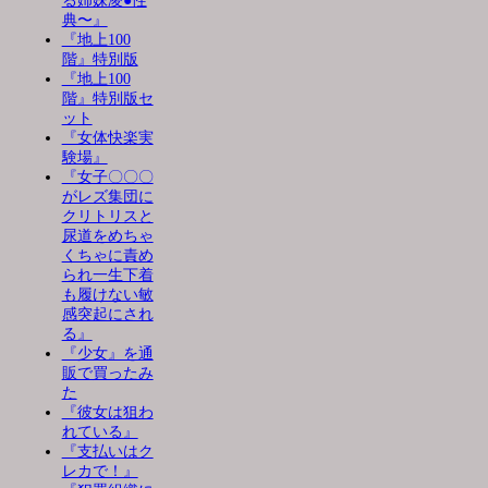
る姉妹凌●性
典〜』
『地上100
階』特別版
『地上100
階』特別版セ
ット
『女体快楽実
験場』
『女子〇〇〇
がレズ集団に
クリトリスと
尿道をめちゃ
くちゃに責め
られ一生下着
も履けない敏
感突起にされ
る』
『少女』を通
販で買ったみ
た
『彼女は狙わ
れている』
『支払いはク
レカで！』