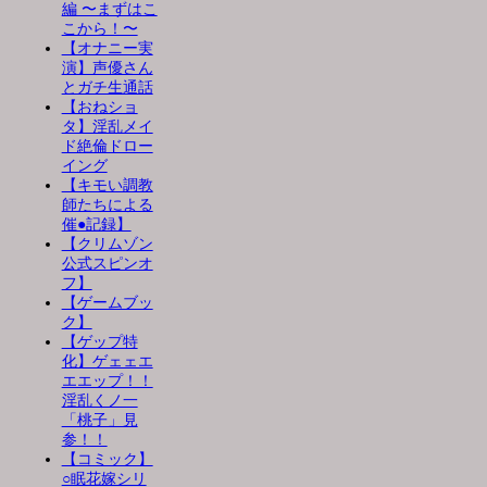
編 〜まずはこ
こから！〜
【オナニー実
演】声優さん
とガチ生通話
【おねショ
タ】淫乱メイ
ド絶倫ドロー
イング
【キモい調教
師たちによる
催●記録】
【クリムゾン
公式スピンオ
フ】
【ゲームブッ
ク】
【ゲップ特
化】ゲェェエ
エエップ！！
淫乱くノ一
「桃子」見
参！！
【コミック】
○眠花嫁シリ