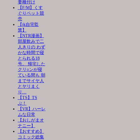
妻種付け
【F/M】くす
ぐりペット競
売
【jk自宅監
禁】
【NTR漫画】
部屋飲みで二
人きりの わず
かな時間で寝
とられる18
号。 帰宅した
クリ○ンが寝
ている間も 朝
までサイヤ人
とヤリまく
り…
【TS】TS
ぶ！
【VR】ハーレ
ムな日常
【おしがまオ
ナニー】
【おすすめ】
コミック総集