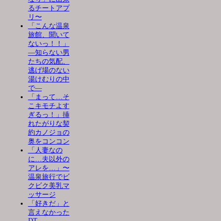
るチートアプ
リ〜
「こんな温泉
旅館、聞いて
ないっ！！」
―知らない男
たちの気配、
逃げ場のない
湯けむりの中
で―
「まって…そ
こキモチよす
ぎるっ！」挿
れたがりな契
約カノジョの
奥をコンコン
「人妻なの
に…夫以外の
アレを…」〜
温泉旅行でビ
クビク美乳マ
ッサージ
「好きだ」と
言えなかった
DT