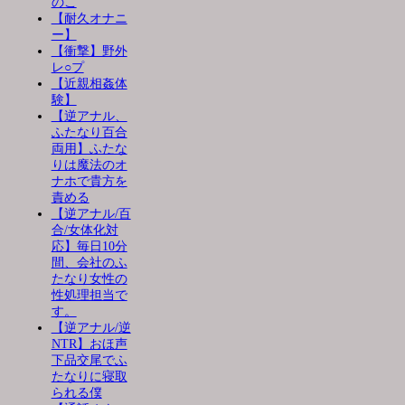
のこ
【耐久オナニ
ー】
【衝撃】野外
レ○プ
【近親相姦体
験】
【逆アナル、
ふたなり百合
両用】ふたな
りは魔法のオ
ナホで貴方を
責める
【逆アナル/百
合/女体化対
応】毎日10分
間、会社のふ
たなり女性の
性処理担当で
す。
【逆アナル/逆
NTR】おほ声
下品交尾でふ
たなりに寝取
られる僕