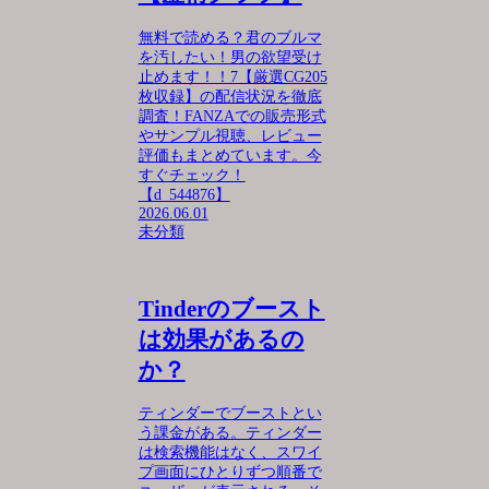
無料で読める？君のブルマ
を汚したい！男の欲望受け
止めます！！7【厳選CG205
枚収録】の配信状況を徹底
調査！FANZAでの販売形式
やサンプル視聴、レビュー
評価もまとめています。今
すぐチェック！
【d_544876】
2026.06.01
未分類
Tinderのブースト
は効果があるの
か？
ティンダーでブーストとい
う課金がある。ティンダー
は検索機能はなく、スワイ
プ画面にひとりずつ順番で