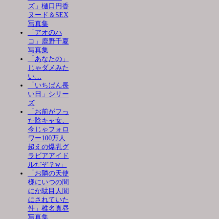
ズ」樋口円香
ヌード＆SEX
写真集
「アオのハ
コ」鹿野千夏
写真集
「あなたの」
じゃダメみた
い…
「いちばん長
い日」シリー
ズ
「お前がフっ
た陰キャ女、
今じゃフォロ
ワー100万人
超えの爆乳グ
ラビアアイド
ルだぞ？w」
「お隣の天使
様にいつの間
にか駄目人間
にされていた
件」椎名真昼
写真集