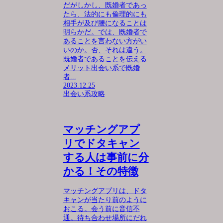
だがしかし、既婚者であっ
たら、法的にも倫理的にも
相手が及び腰になることは
明らかだ。では、既婚者で
あることを言わない方がい
いのか。否、それは違う。
既婚者であることを伝える
メリット出会い系で既婚
者...
2023.12.25
出会い系攻略
マッチングアプ
リでドタキャン
する人は事前に分
かる！その特徴
マッチングアプリは、ドタ
キャンが当たり前のように
おこる。会う前に音信不
通。待ち合わせ場所にだれ