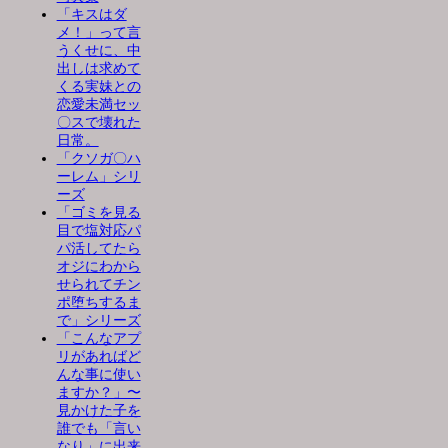
「キスはダ
メ！」って言
うくせに、中
出しは求めて
くる実妹との
恋愛未満セッ
〇スで壊れた
日常。
「クソガ〇ハ
ーレム」シリ
ーズ
「ゴミを見る
目で塩対応パ
パ活してたら
オジにわから
せられてチン
ポ堕ちするま
で」シリーズ
「こんなアプ
リがあればど
んな事に使い
ますか？」〜
見かけた子を
誰でも「言い
なり」に出来