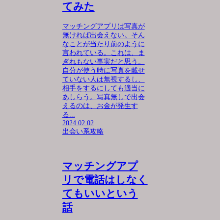
てみた
マッチングアプリは写真が
無ければ出会えない。そん
なことが当たり前のように
言われている。これは、ま
ぎれもない事実だと思う。
自分が使う時に写真を載せ
ていない人は無視するし、
相手をするにしても適当に
あしらう。写真無しで出会
えるのは、お金が発生す
る...
2024.02.02
出会い系攻略
マッチングアプ
リで電話はしなく
てもいいという
話