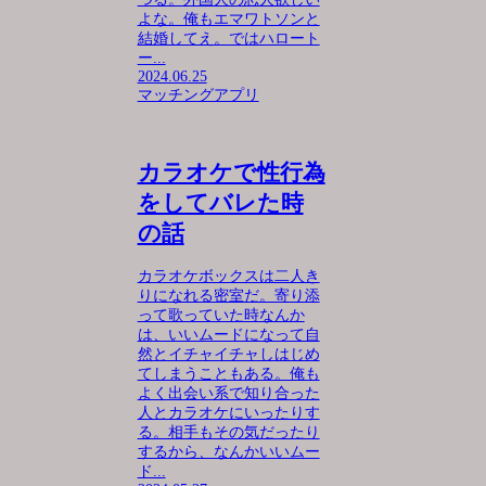
よな。俺もエマワトソンと
結婚してえ。ではハロート
ー...
2024.06.25
マッチングアプリ
カラオケで性行為
をしてバレた時
の話
カラオケボックスは二人き
りになれる密室だ。寄り添
って歌っていた時なんか
は、いいムードになって自
然とイチャイチャしはじめ
てしまうこともある。俺も
よく出会い系で知り合った
人とカラオケにいったりす
る。相手もその気だったり
するから、なんかいいムー
ド...