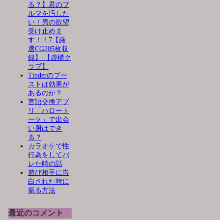
る？】君のブ
ルマを汚した
い！男の欲望
受け止めま
す！！7【厳
選CG205枚収
録】 【虚構ク
ラブ】
Tinderのブー
ストは効果が
あるのか？
言語交換アプ
リ「ハロート
ーク」で出会
い厨はでき
る？
カラオケで性
行為をしてバ
レた時の話
遊び相手に告
白された時に
振る方法
最近のコメント