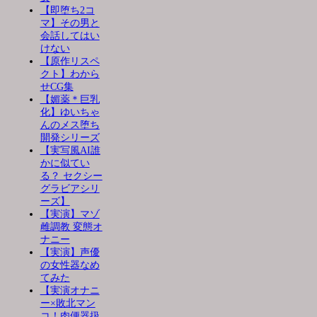
【即堕ち2コ
マ】その男と
会話してはい
けない
【原作リスペ
クト】わから
せCG集
【媚薬＊巨乳
化】ゆいちゃ
んのメス堕ち
開発シリーズ
【実写風AI誰
かに似てい
る？ セクシー
グラビアシリ
ーズ】
【実演】マゾ
雌調教 変態オ
ナニー
【実演】声優
の女性器なめ
てみた
【実演オナニ
ー×敗北マン
コ！肉便器扱