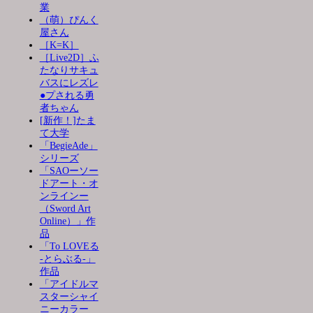
業
（萌）ぴんく
屋さん
［K=K］
［Live2D］ふ
たなりサキュ
バスにレズレ
●プされる勇
者ちゃん
[新作！]たま
て大学
「BegieAde」
シリーズ
「SAOーソー
ドアート・オ
ンラインー
（Sword Art
Online）」作
品
「To LOVEる
-とらぶる-」
作品
「アイドルマ
スターシャイ
ニーカラー