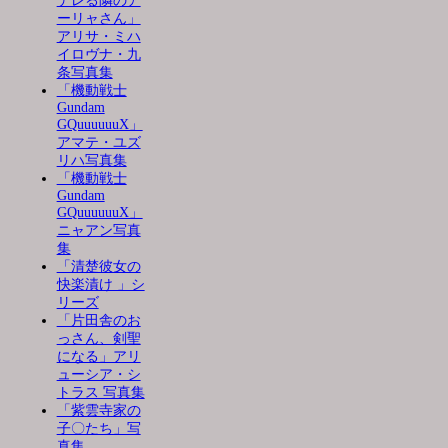
デレる隣のア
ーリャさん」
アリサ・ミハ
イロヴナ・九
条写真集
「機動戦士
Gundam
GQuuuuuuX」
アマテ・ユズ
リハ写真集
「機動戦士
Gundam
GQuuuuuuX」
ニャアン写真
集
「清楚彼女の
快楽漬け 」シ
リーズ
「片田舎のお
っさん、剣聖
になる」アリ
ューシア・シ
トラス 写真集
「紫雲寺家の
子〇たち」写
真集