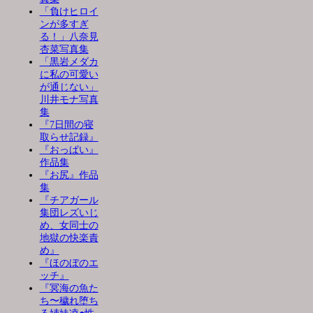
「負けヒロイ
ンが多すぎ
る！」八奈見
杏菜写真集
「黒岩メダカ
に私の可愛い
が通じない」
川井モナ写真
集
『7日間の寝
取らせ記録』
『おっぱい』
作品集
『お尻』作品
集
『チアガール
集団レズいじ
め、女同士の
地獄の快楽責
め』
『ほのぼのエ
ッチ』
『冥海の魚た
ち〜穢れ堕ち