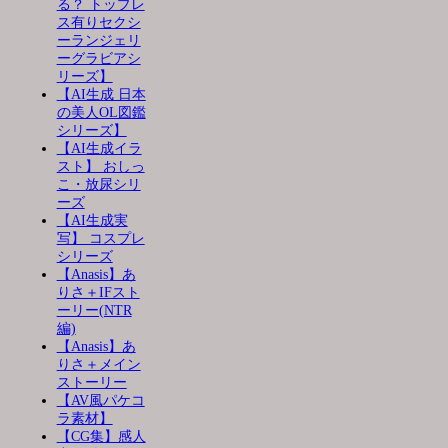
る？ トップレ
ス有りセクシ
ーランジェリ
ーグラビアシ
リーズ】
【AI生成 日本
の美人OL図鑑
シリーズ】
【AI生成イラ
スト】 おしっ
こ・放尿シリ
ーズ
【AI生成実
写】 コスプレ
シリーズ
【Anasis】あ
りさ＋IFスト
ーリー(NTR
編)
【Anasis】あ
りさ＋メイン
ストーリー
【AV風パケコ
ラ素材】
【CG集】感人