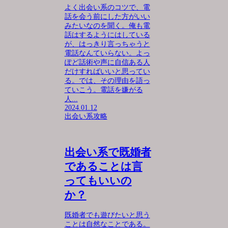
よく出会い系のコツで、電
話を会う前にした方がいい
みたいなのを聞く。俺も電
話はするようにはしている
が、はっきり言っちゃうと
電話なんていらない。よっ
ぽど話術や声に自信ある人
だけすればいいと思ってい
る。では、その理由を語っ
ていこう。電話を嫌がる
人...
2024.01.12
出会い系攻略
出会い系で既婚者
であることは言
ってもいいの
か？
既婚者でも遊びたいと思う
ことは自然なことである。