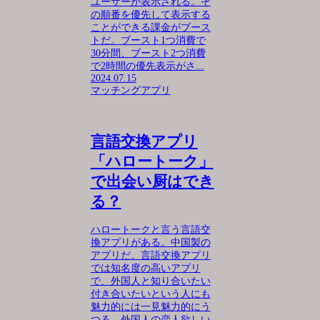
ユーザーが表示される。そ
の順番を優先して表示する
ことができる課金がブース
トだ。ブースト1つ消費で
30分間、ブースト2つ消費
で2時間の優先表示がさ...
2024.07.15
マッチングアプリ
言語交換アプリ
「ハロートーク」
で出会い厨はでき
る？
ハロートークと言う言語交
換アプリがある。中国製の
アプリだ。言語交換アプリ
では知名度の高いアプリ
で、外国人と知り合いたい
付き合いたいという人にも
魅力的には一見魅力的にう
つる。外国人の恋人欲しい