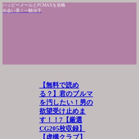
ハッピーメールとPCMAXを攻略
出会い系！一騎当千
【無料で読め
る？】君のブルマ
を汚したい！男の
欲望受け止めま
す！！7【厳選
CG205枚収録】
【虚構クラブ】