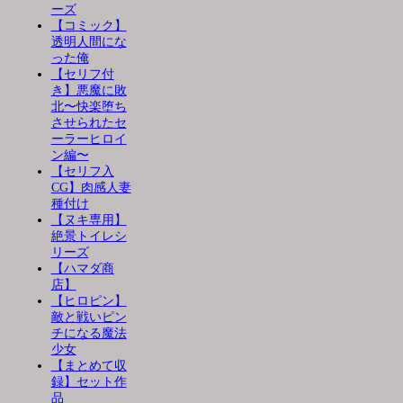
ーズ
【コミック】
透明人間にな
った俺
【セリフ付
き】悪魔に敗
北〜快楽堕ち
させられたセ
ーラーヒロイ
ン編〜
【セリフ入
CG】肉感人妻
種付け
【ヌキ専用】
絶景トイレシ
リーズ
【ハマダ商
店】
【ヒロピン】
敵と戦いピン
チになる魔法
少女
【まとめて収
録】セット作
品