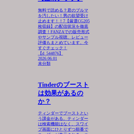
無料で読める？君のブルマ
を汚したい！男の欲望受け
止めます！！7【厳選CG205
枚収録】の配信状況を徹底
調査！FANZAでの販売形式
やサンプル視聴、レビュー
評価もまとめています。今
すぐチェック！
【d_544876】
2026.06.01
未分類
Tinderのブースト
は効果があるの
か？
ティンダーでブーストとい
う課金がある。ティンダー
は検索機能はなく、スワイ
プ画面にひとりずつ順番で