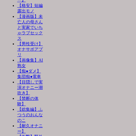
ー】
【格安】短編
露出モノ
【漫画版】未
亡人の母さん
と実家でいち
ゃラブセック
ス
【男性受け】
オナサポアプ
リ
【画像集】AI
熟女
【痴●ダメ】
集団痴●電車
【目隠しで実
演オナニー潮
吹き】
【禁断の体
験】
【総集編】ふ
つうのおんな
のこ
【耐久オナニ
ー】