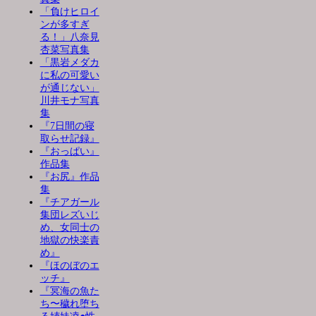
「負けヒロイ
ンが多すぎ
る！」八奈見
杏菜写真集
「黒岩メダカ
に私の可愛い
が通じない」
川井モナ写真
集
『7日間の寝
取らせ記録』
『おっぱい』
作品集
『お尻』作品
集
『チアガール
集団レズいじ
め、女同士の
地獄の快楽責
め』
『ほのぼのエ
ッチ』
『冥海の魚た
ち〜穢れ堕ち