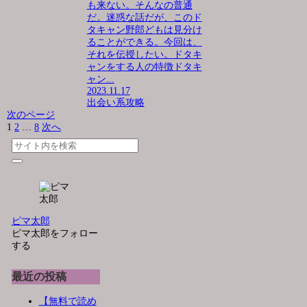
も来ない。そんなの普通
だ。迷惑な話だが、このド
タキャン野郎どもは見分け
ることができる。今回は、
それを伝授したい。ドタキ
ャンをする人の特徴ドタキ
ャン...
2023.11.17
出会い系攻略
次のページ
1
2
…
8
次へ
ピマ太郎
ピマ太郎をフォロー
する
最近の投稿
【無料で読め