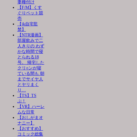
妻種付け
【F/M】くす
ぐりペット競
売
【jk自宅監
禁】
【NTR漫画】
部屋飲みで二
人きりの わず
かな時間で寝
とられる18
号。 帰宅した
クリ○ンが寝
ている間も 朝
までサイヤ人
とヤリまく
り…
【TS】TS
ぶ！
【VR】ハーレ
ムな日常
【おしがまオ
ナニー】
【おすすめ】
コミック総集