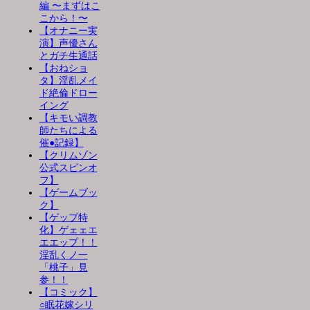
編 〜まずはこ
こから！〜
【オナニー実
演】声優さん
とガチ生通話
【おねショ
タ】淫乱メイ
ド絶倫ドロー
イング
【キモい調教
師たちによる
催●記録】
【クリムゾン
公式スピンオ
フ】
【ゲームブッ
ク】
【ゲップ特
化】ゲェェエ
エエップ！！
淫乱くノ一
「桃子」見
参！！
【コミック】
○眠花嫁シリ