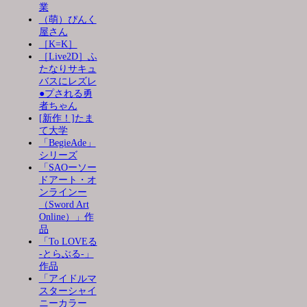
業
（萌）ぴんく
屋さん
［K=K］
［Live2D］ふ
たなりサキュ
バスにレズレ
●プされる勇
者ちゃん
[新作！]たま
て大学
「BegieAde」
シリーズ
「SAOーソー
ドアート・オ
ンラインー
（Sword Art
Online）」作
品
「To LOVEる
-とらぶる-」
作品
「アイドルマ
スターシャイ
ニーカラー