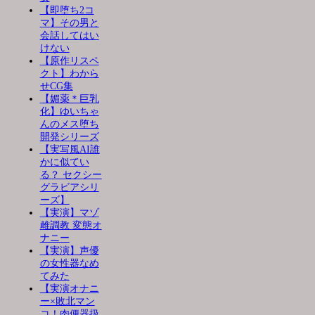
【即堕ち2コ
マ】その男と
会話してはい
けない
【原作リスペ
クト】わから
せCG集
【媚薬＊巨乳
化】ゆいちゃ
んのメス堕ち
開発シリーズ
【実写風AI誰
かに似てい
る？ セクシー
グラビアシリ
ーズ】
【実演】マゾ
雌調教 変態オ
ナニー
【実演】声優
の女性器なめ
てみた
【実演オナニ
ー×敗北マン
コ！肉便器扱