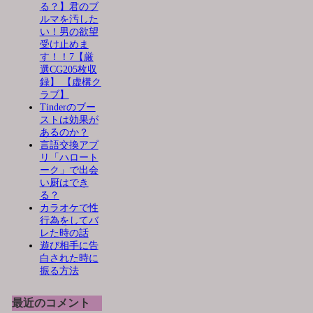
る？】君のブ
ルマを汚した
い！男の欲望
受け止めま
す！！7【厳
選CG205枚収
録】 【虚構ク
ラブ】
Tinderのブー
ストは効果が
あるのか？
言語交換アプ
リ「ハロート
ーク」で出会
い厨はでき
る？
カラオケで性
行為をしてバ
レた時の話
遊び相手に告
白された時に
振る方法
最近のコメント