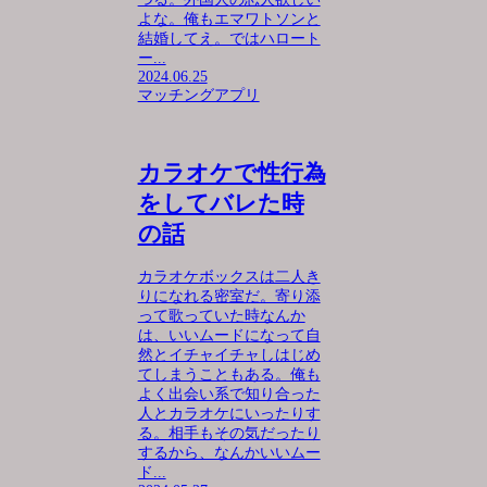
よな。俺もエマワトソンと
結婚してえ。ではハロート
ー...
2024.06.25
マッチングアプリ
カラオケで性行為
をしてバレた時
の話
カラオケボックスは二人き
りになれる密室だ。寄り添
って歌っていた時なんか
は、いいムードになって自
然とイチャイチャしはじめ
てしまうこともある。俺も
よく出会い系で知り合った
人とカラオケにいったりす
る。相手もその気だったり
するから、なんかいいムー
ド...