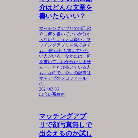
介はどんな文章を
書いたらいい？
マッチングアプリで自己紹
介に何を書いていいか分か
らないという人は多い。マ
ッチングアプリを見てみて
も、3割は何も書いていな
い人がいる。なかには、何
を書いていいか分かりませ
んー。とだけ書いている人
も。なので、今回の記事は
マチアプのプロフィール
の...
2024.03.06
出会い系攻略
マッチングアプ
リで顔写真無しで
出会えるのか試し