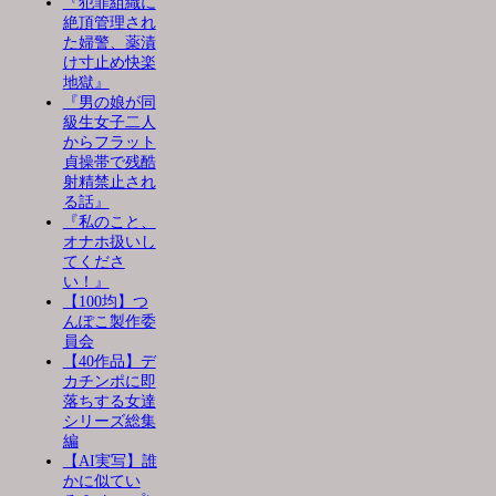
『犯罪組織に
絶頂管理され
た婦警、薬漬
け寸止め快楽
地獄』
『男の娘が同
級生女子二人
からフラット
貞操帯で残酷
射精禁止され
る話』
『私のこと、
オナホ扱いし
てくださ
い！』
【100均】つ
んぽこ製作委
員会
【40作品】デ
カチンポに即
落ちする女達
シリーズ総集
編
【AI実写】誰
かに似てい