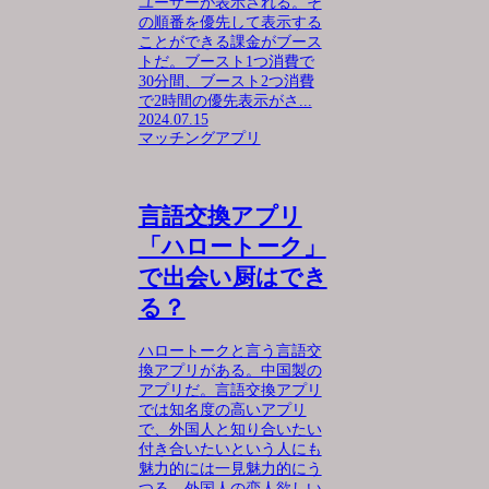
ユーザーが表示される。そ
の順番を優先して表示する
ことができる課金がブース
トだ。ブースト1つ消費で
30分間、ブースト2つ消費
で2時間の優先表示がさ...
2024.07.15
マッチングアプリ
言語交換アプリ
「ハロートーク」
で出会い厨はでき
る？
ハロートークと言う言語交
換アプリがある。中国製の
アプリだ。言語交換アプリ
では知名度の高いアプリ
で、外国人と知り合いたい
付き合いたいという人にも
魅力的には一見魅力的にう
つる。外国人の恋人欲しい