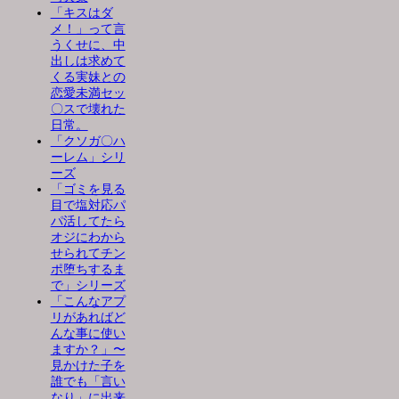
「キスはダ
メ！」って言
うくせに、中
出しは求めて
くる実妹との
恋愛未満セッ
〇スで壊れた
日常。
「クソガ〇ハ
ーレム」シリ
ーズ
「ゴミを見る
目で塩対応パ
パ活してたら
オジにわから
せられてチン
ポ堕ちするま
で」シリーズ
「こんなアプ
リがあればど
んな事に使い
ますか？」〜
見かけた子を
誰でも「言い
なり」に出来