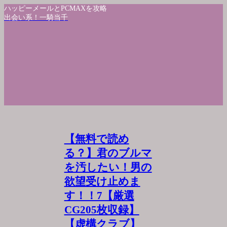
ハッピーメールとPCMAXを攻略
出会い系！一騎当千
【無料で読め
る？】君のブルマ
を汚したい！男の
欲望受け止めま
す！！7【厳選
CG205枚収録】
【虚構クラブ】