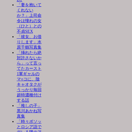
「妻を抱いて
くれない
か？」上司命
令は憧れの女
（ひと）との
不貞SEX
「彼女、お借
りします」水
原千鶴写真集
「挿れたら絶
対許さないか
ら」って言っ
てたカースト
1軍ギャルの
マ○コに、陰
キャオタクが
うっかり毎回
超特濃種付け
する話
「推しの子」
黒川あかね写
真集
「時々ボソッ
とロシア語で