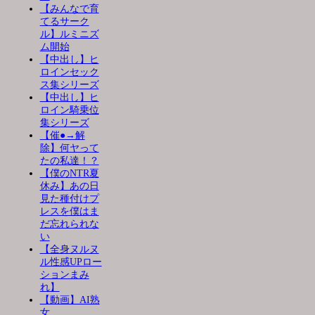
【みんなで育
てるサーク
ル】ルミニズ
ム開始
【中出し】ヒ
ロインセック
ス集シリーズ
【中出し】ヒ
ロイン騎乗位
集シリーズ
【催●→解
除】何ヤって
たの私達！？
【僕のNTR夏
休み】あの日
見た種付けプ
レスを僕はま
だ忘れられな
い
【全身ヌルヌ
ル性感UPロー
ションまみ
れ】
【動画】AI熟
女