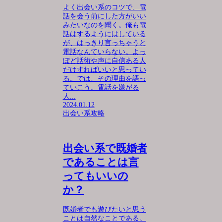
よく出会い系のコツで、電
話を会う前にした方がいい
みたいなのを聞く。俺も電
話はするようにはしている
が、はっきり言っちゃうと
電話なんていらない。よっ
ぽど話術や声に自信ある人
だけすればいいと思ってい
る。では、その理由を語っ
ていこう。電話を嫌がる
人...
2024.01.12
出会い系攻略
出会い系で既婚者
であることは言
ってもいいの
か？
既婚者でも遊びたいと思う
ことは自然なことである。