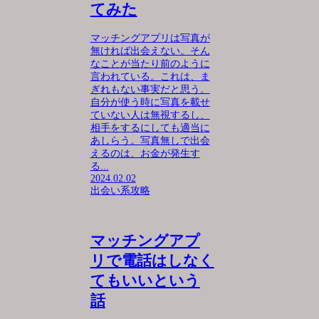
てみた
マッチングアプリは写真が
無ければ出会えない。そん
なことが当たり前のように
言われている。これは、ま
ぎれもない事実だと思う。
自分が使う時に写真を載せ
ていない人は無視するし、
相手をするにしても適当に
あしらう。写真無しで出会
えるのは、お金が発生す
る...
2024.02.02
出会い系攻略
マッチングアプ
リで電話はしなく
てもいいという
話