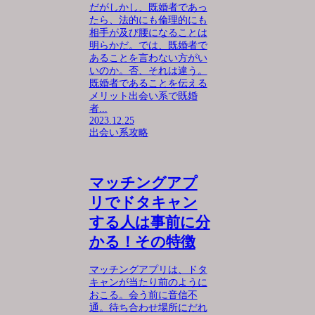
だがしかし、既婚者であっ
たら、法的にも倫理的にも
相手が及び腰になることは
明らかだ。では、既婚者で
あることを言わない方がい
いのか。否、それは違う。
既婚者であることを伝える
メリット出会い系で既婚
者...
2023.12.25
出会い系攻略
マッチングアプ
リでドタキャン
する人は事前に分
かる！その特徴
マッチングアプリは、ドタ
キャンが当たり前のように
おこる。会う前に音信不
通。待ち合わせ場所にだれ