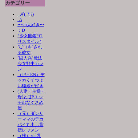
カテゴリー
_〆(´?`?)
-A
〜sm大好き〜
：D
?少女図鑑?ロ
リスタイル?
’◯コキ’され
る彼女
’囚人兵’魔法
少女野中カレ
ン
（JP＋EN）デ
ッカくてつよ
い艦娘が好き
(人妻・主婦・
母)と甘Sエッ
チのなぐさめ
屋
（元）ダンサ
ーママのデカ
パイ丸出し背
徳レッスン
（株）zou乳