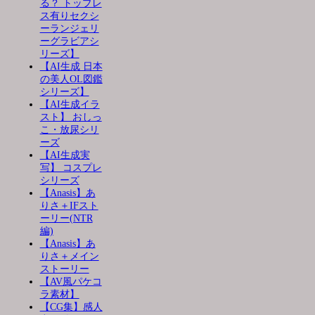
る？ トップレ
ス有りセクシ
ーランジェリ
ーグラビアシ
リーズ】
【AI生成 日本
の美人OL図鑑
シリーズ】
【AI生成イラ
スト】 おしっ
こ・放尿シリ
ーズ
【AI生成実
写】 コスプレ
シリーズ
【Anasis】あ
りさ＋IFスト
ーリー(NTR
編)
【Anasis】あ
りさ＋メイン
ストーリー
【AV風パケコ
ラ素材】
【CG集】感人