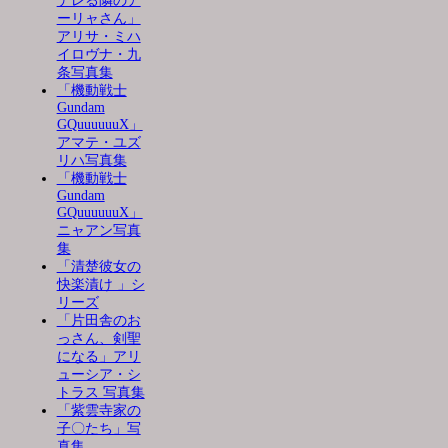
デレる隣のア
ーリャさん」
アリサ・ミハ
イロヴナ・九
条写真集
「機動戦士
Gundam
GQuuuuuuX」
アマテ・ユズ
リハ写真集
「機動戦士
Gundam
GQuuuuuuX」
ニャアン写真
集
「清楚彼女の
快楽漬け 」シ
リーズ
「片田舎のお
っさん、剣聖
になる」アリ
ューシア・シ
トラス 写真集
「紫雲寺家の
子〇たち」写
真集