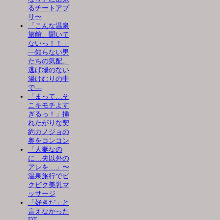
るチートアプ
リ〜
「こんな温泉
旅館、聞いて
ないっ！！」
―知らない男
たちの気配、
逃げ場のない
湯けむりの中
で―
「まって…そ
こキモチよす
ぎるっ！」挿
れたがりな契
約カノジョの
奥をコンコン
「人妻なの
に…夫以外の
アレを…」〜
温泉旅行でビ
クビク美乳マ
ッサージ
「好きだ」と
言えなかった
DT