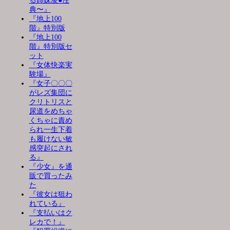
る姉妹凌●性
典〜』
『地上100
階』特別版
『地上100
階』特別版セ
ット
『女体快楽実
験場』
『女子〇〇〇
がレズ集団に
クリトリスと
尿道をめちゃ
くちゃに責め
られ一生下着
も履けない敏
感突起にされ
る』
『少女』を通
販で買ったみ
た
『彼女は狙わ
れている』
『支払いはク
レカで！』