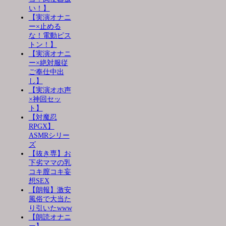
い！】
【実演オナニ
ー×止める
な！電動ピス
トン！】
【実演オナニ
ー×絶対服従
ご奉仕中出
し】
【実演オホ声
×神回セッ
ト】
【対魔忍
RPGX】
ASMRシリー
ズ
【抜き専】お
下劣ママの乳
コキ膣コキ妄
想SEX
【朗報】激安
風俗で大当た
り引いたwww
【朗読オナニ