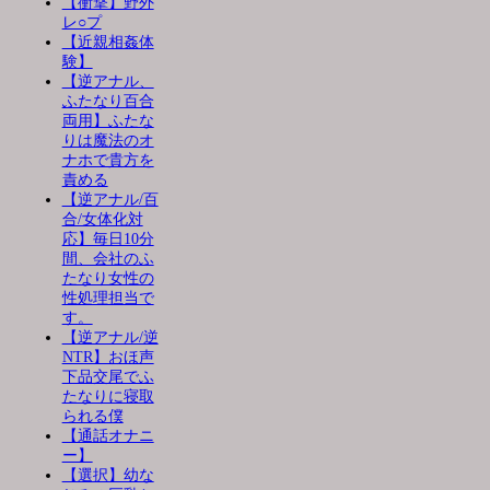
【衝撃】野外
レ○プ
【近親相姦体
験】
【逆アナル、
ふたなり百合
両用】ふたな
りは魔法のオ
ナホで貴方を
責める
【逆アナル/百
合/女体化対
応】毎日10分
間、会社のふ
たなり女性の
性処理担当で
す。
【逆アナル/逆
NTR】おほ声
下品交尾でふ
たなりに寝取
られる僕
【通話オナニ
ー】
【選択】幼な