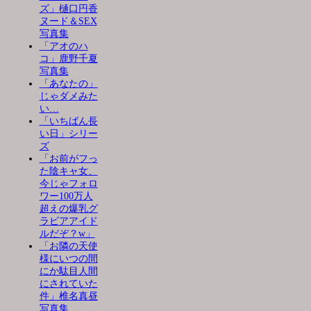
ズ」樋口円香
ヌード＆SEX
写真集
「アオのハ
コ」鹿野千夏
写真集
「あなたの」
じゃダメみた
い…
「いちばん長
い日」シリー
ズ
「お前がフっ
た陰キャ女、
今じゃフォロ
ワー100万人
超えの爆乳グ
ラビアアイド
ルだぞ？w」
「お隣の天使
様にいつの間
にか駄目人間
にされていた
件」椎名真昼
写真集