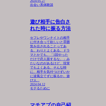
2024.05.27
出会い系体験談
遊び相手に告白さ
れた時に振る方法
セフレやワンナイトの相手
に付き合って欲しいと雰囲
気を出されることってあ
る。わりとよくある。ドラ
マとかでも、「1回やった
だけで恋人面するな。」み
たいなのがあるけど、現実
でもよくある。そんな時
に、相手を気付つけずいか
に波風立てずに振るか。遊
び人...
2024.04.12
モテるために
マチアプの自己紹